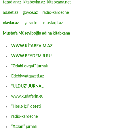
tezadlar.az
kitabevim.az
kitabxana.net
adalet.az
goyce.az
radio-kardeche
olaylar.az
yazar.in
mustaqil.az
Mustafa Müseyiboğlu adına kitabxana
WWW.KİTABEVİM.AZ
WWW.BEYDEMİR.RU
“Ədəbi ovqat” jurnalı
Edebiyyatqazeti.az
“ULDUZ” JURNALI
www.xudaferin.eu
“Həftə içi” qəzeti
radio-kardeche
“Xəzan” jurnalı