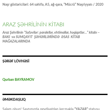
Nəşr göstəriciləri: 64 səhifə, A5, ağ-qara, “Mücrü” Nəşriyyatı / 2020
ARAZ ŞƏHRİLİNİN KİTABI
Araz Şəhrilinin “Səfəvilər: paralellər, ehtimallar, həqiqətlər…” kitabı –
BAKI və SUMQAYIT ŞƏHƏRLƏRİNDƏ ƏSAS KİTAB
MAĞAZALARINDA
ŞƏRƏF LÖVHƏSİ
Qurban BAYRAMOV
ƏMƏKDAŞLIQ
Salam olsun! Saytımızda qeydiyatdan keçməklə
“YAZAR”
statusu