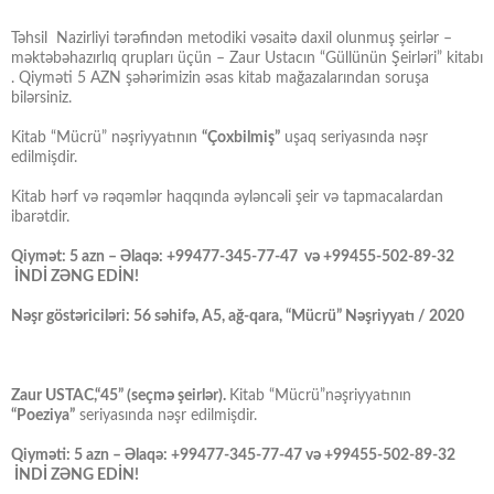
Təhsil Nazirliyi tərəfindən metodiki vəsaitə daxil olunmuş şeirlər –
məktəbəhazırlıq qrupları üçün – Zaur Ustacın “Güllünün Şeirləri” kitabı
. Qiyməti 5 AZN şəhərimizin əsas kitab mağazalarından soruşa
bilərsiniz.
Kitab “Mücrü” nəşriyyatının
“Çoxbilmiş”
uşaq seriyasında nəşr
edilmişdir.
Kitab hərf və rəqəmlər haqqında əyləncəli şeir və tapmacalardan
ibarətdir.
Qiymət: 5 azn – Əlaqə: +99477-345-77-47 və +99455-502-89-32
İNDİ ZƏNG EDİN!
Nəşr göstəriciləri: 56 səhifə, A5, ağ-qara, “Mücrü” Nəşriyyatı / 2020
Zaur USTAC,“45” (seçmə şeirlər).
Kitab “Mücrü”nəşriyyatının
“Poeziya”
seriyasında nəşr edilmişdir.
Qiyməti: 5 azn – Əlaqə: +99477-345-77-47 və +99455-502-89-32
İNDİ ZƏNG EDİN!