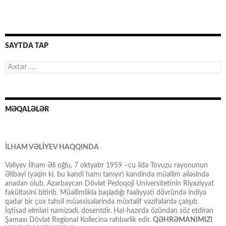
SAYTDA TAP
Axtarış:
MƏQALƏLƏR
İLHAM VƏLİYEV HAQQINDA
Vəliyev İlham Əli oğlu, 7 oktyabr 1959 –cu ildə Tovuzu rayonunun
Əlibəyi (yəqin ki, bu kəndi hamı tanıyır) kəndində müəllim ailəsində
anadan olub. Azərbaycan Dövlət Pedoqoji Universitetinin Riyaziyyat
fakültəsini bitirib. Müəllimliklə başladığı fəaliyyəti dövründə indiyə
qədər bir çox təhsil müəssisələrində müxtəlif vəzifələrdə çalışıb.
İqtisad elmləri namizədi, dosentdir. Hal-hazırda özündən söz etdirən
Şamaxı Dövlət Regional Kollecinə rəhbərlik edir.
QƏHRƏMANIMIZI