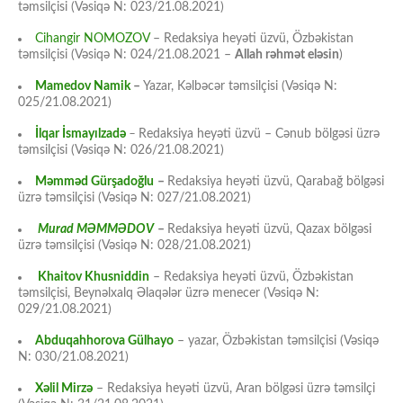
təmsilçisi (Vəsiqə N: 023/21.08.2021)
Cihangir NOMOZOV
– Redaksiya heyəti üzvü, Özbəkistan
təmsilçisi (Vəsiqə N: 024/21.08.2021 –
Allah rəhmət eləsin
)
Mamedov Namik
–
Yazar, Kəlbəcər təmsilçisi (Vəsiqə N:
025/21.08.2021)
İlqar İsmayılzadə
–
Redaksiya heyəti üzvü – Cənub bölgəsi üzrə
təmsilçisi (Vəsiqə N: 026/21.08.2021)
Məmməd Gürşadoğlu
–
Redaksiya heyəti üzvü, Qarabağ bölgəsi
üzrə təmsilçisi (Vəsiqə N: 027/21.08.2021)
Murad MƏMMƏDOV
–
Redaksiya heyəti üzvü, Qazax bölgəsi
üzrə təmsilçisi (Vəsiqə N: 028/21.08.2021)
Khaitov Khusniddin
– Redaksiya heyəti üzvü, Özbəkistan
təmsilçisi, Beynəlxalq Əlaqələr üzrə menecer (Vəsiqə N:
029/21.08.2021)
Abduqahhorova Gülhayo
– yazar, Özbəkistan təmsilçisi (Vəsiqə
N: 030/21.08.2021)
Xəlil Mirzə
– Redaksiya heyəti üzvü, Aran bölgəsi üzrə təmsilçi