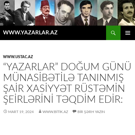
Axtar
WWW.YAZARLAR.AZ
MÜHTƏVIYYATA
ƏSAS
KEÇ
MENYU
WWW.USTAC.AZ
“YAZARLAR” DOĞUM GÜNÜ
MÜNASIBƏTILƏ TANINMIŞ
ŞAIR XASİYYƏT RÜSTƏMIN
ŞEIRLƏRINI TƏQDIM EDIR:
MART 19, 2024
WWW.BITIK.AZ
BIR ŞƏRH YAZIN