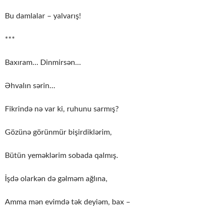
Bu damlalar – yalvarış!
***
Baxıram… Dinmirsən…
Əhvalın sərin…
Fikrində nə var ki, ruhunu sarmış?
Gözünə görünmür bişirdiklərim,
Bütün yeməklərim sobada qalmış.
İşdə olarkən də gəlməm ağlına,
Amma mən evimdə tək deyiəm, bax –