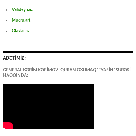
Valideyn.az
Mucru.art
Olaylar.az
ADƏTİMİZ :
GENERAL KƏRİM KƏRİMOV “QURAN OXUMAQ”-“YASİN” SURƏSİ
HAQQINDA: