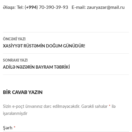
Əlaqə:
Tel: (
+994
) 70-390-39-93 E-mail: zauryazar@mail.ru
Yazılar
ÖNCƏKI YAZI
üzrə
XASİYYƏT RÜSTƏMİN DOĞUM GÜNÜDÜR!
naviqasiya
SONRAKI YAZI
ADİLƏ NƏZƏRİN BAYRAM TƏBRİKİ
BIR CAVAB YAZIN
Sizin e-poçt ünvanınız dərc edilməyəcəkdir.
Gərəkli sahələr
*
ilə
işarələnmişdir
Şərh
*