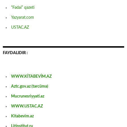
“Fədai” qəzeti
Yazyarat.com
USTAC.AZ
FAYDALIDIR :
WWW.KİTABEVİM.AZ
Aztc.gov.az (tərcümə)
Mucrunesriyyati.az
WWW.USTAC.AZ
Kitabevim.az
Litinstitut.ru