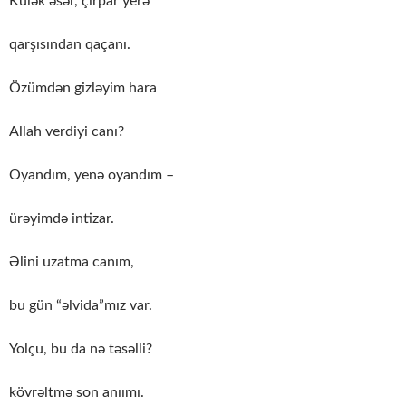
Külək əsər, çırpar yerə
qarşısından qaçanı.
Özümdən gizləyim hara
Allah verdiyi canı?
Oyandım, yenə oyandım –
ürəyimdə intizar.
Əlini uzatma canım,
bu gün “əlvida”mız var.
Yolçu, bu da nə təsəlli?
kövrəltmə son anıımı.