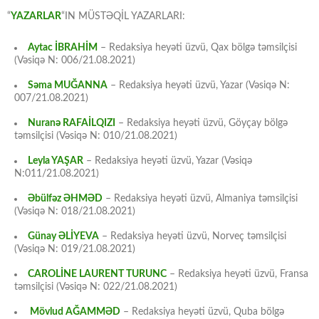
“
YAZARLAR
“IN MÜSTƏQİL YAZARLARI:
Aytac İBRAHİM
– Redaksiya heyəti üzvü, Qax bölgə təmsilçisi
(Vəsiqə N: 006/21.08.2021)
Səma MUĞANNA
– Redaksiya heyəti üzvü, Yazar (Vəsiqə N:
007/21.08.2021)
Nuranə RAFAİLQIZI
– Redaksiya heyəti üzvü, Göyçay bölgə
təmsilçisi (Vəsiqə N: 010/21.08.2021)
Leyla YAŞAR
– Redaksiya heyəti üzvü, Yazar (Vəsiqə
N:011/21.08.2021)
Əbülfəz ƏHMƏD
– Redaksiya heyəti üzvü, Almaniya təmsilçisi
(Vəsiqə N: 018/21.08.2021)
Günay ƏLİYEVA
– Redaksiya heyəti üzvü, Norveç təmsilçisi
(Vəsiqə N: 019/21.08.2021)
CAROLİNE LAURENT TURUNC
– Redaksiya heyəti üzvü, Fransa
təmsilçisi (Vəsiqə N: 022/21.08.2021)
Mövlud AĞAMMƏD
– Redaksiya heyəti üzvü, Quba bölgə