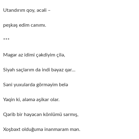
Utandırım qoy, əcəli –
peşkəş edim canımı.
***
Məgər az idimi çəkdiyim çilə,
Siyah saçlarım da indi bəyaz qar…
Səni yuxularda görməyim belə
Yəqin ki, aləmə aşikar olar.
Qərib bir həyəcan könlümü sarmış,
Xoşbəxt olduğuma inanmaram mən.