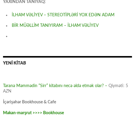
YAXINDAN TANIYAQ:
İLHAM VƏLİYEV – STEREOTİPLƏRİ YOX EDƏN ADAM
BİR MÜƏLLİM TANIYIRAM – İLHAM VƏLİYEV
YENİ KİTAB
Təranə Məmmədin “Sirr” kitabını necə əldə etmək olar? –
Qiyməti: 5
AZN
İçərişəhər Bookhouse & Cafe
Məkan-marşrut >>>> Bookhouse