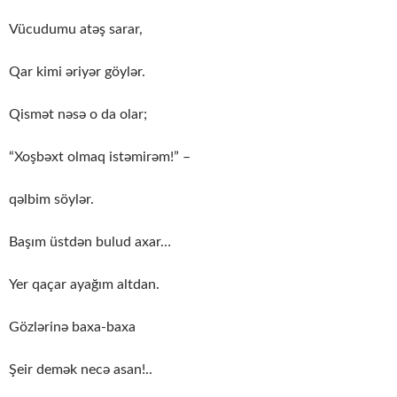
Vücudumu atəş sarar,
Qar kimi əriyər göylər.
Qismət nəsə o da olar;
“Xoşbəxt olmaq istəmirəm!” –
qəlbim söylər.
Başım üstdən bulud axar…
Yer qaçar ayağım altdan.
Gözlərinə baxa-baxa
Şeir demək necə asan!..