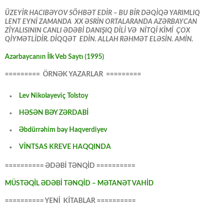
ÜZEYİR HACIBƏYOV SÖHBƏT EDİR – BU BİR DƏQİQƏ YARIMLIQ
LENT EYNİ ZAMANDA XX ƏSRİN ORTALARANDA AZƏRBAYCAN
ZİYALISININ CANLI ƏDƏBİ DANIŞIQ DİLİ VƏ NİTQİ KİMİ ÇOX
QİYMƏTLİDİR. DİQQƏT EDİN. ALLAH RƏHMƏT ELƏSİN. AMİN.
Azərbaycanın İlk Veb Saytı (1995)
========= ÖRNƏK YAZARLAR =========
Lev Nikolayeviç Tolstoy
HƏSƏN BƏY ZƏRDABİ
Əbdürrəhim bəy Haqverdiyev
VİNTSAS KREVE HAQQINDA
========== ƏDƏBİ TƏNQİD ==========
MÜSTƏQİL ƏDƏBİ TƏNQİD – MƏTANƏT VAHİD
========== YENİ KİTABLAR ==========