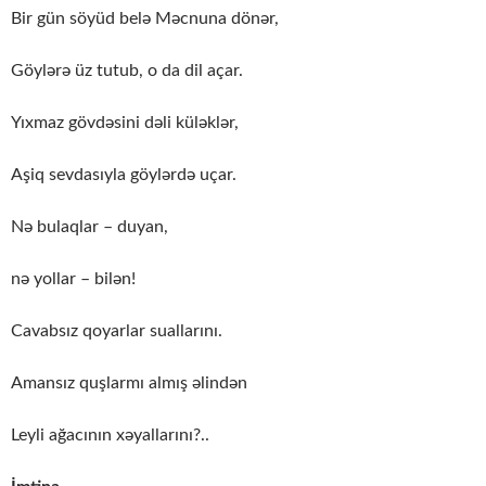
Bir gün söyüd belə Məcnuna dönər,
Göylərə üz tutub, o da dil açar.
Yıxmaz gövdəsini dəli küləklər,
Aşiq sevdasıyla göylərdə uçar.
Nə bulaqlar – duyan,
nə yollar – bilən!
Cavabsız qoyarlar suallarını.
Amansız quşlarmı almış əlindən
Leyli ağacının xəyallarını?..