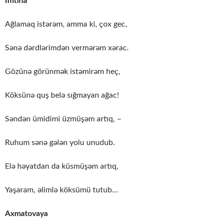
İmtina
Ağlamaq istərəm, amma ki, çox gec,
Sənə dərdlərimdən vermərəm xərac.
Gözünə görünmək istəmirəm heç,
Köksünə quş belə sığmayan ağac!
Səndən ümidimi üzmüşəm artıq, –
Ruhum sənə gələn yolu unudub.
Elə həyatdan da küsmüşəm artıq,
Yaşaram, əlimlə köksümü tutub…
Axmatovaya