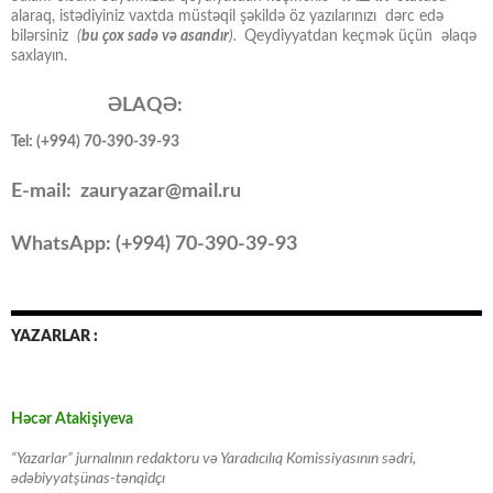
alaraq, istədiyiniz vaxtda müstəqil şəkildə öz yazılarınızı dərc edə
bilərsiniz
(
bu çox sadə və asandır
).
Qeydiyyatdan keçmək üçün əlaqə
saxlayın.
ƏLAQƏ:
Tel: (+994) 70-390-39-93
E-mail: zauryazar@mail.ru
WhatsApp: (
+994
) 70-390-39-93
YAZARLAR :
Həcər Atakişiyeva
“Yazarlar” jurnalının redaktoru və Yaradıcılıq Komissiyasının sədri,
ədəbiyyatşünas-tənqidçı