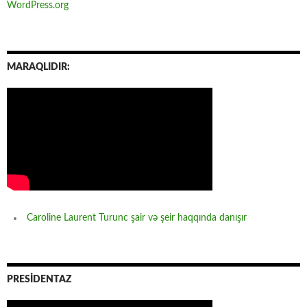
WordPress.org
MARAQLIDIR:
Caroline Laurent Turunc şair və şeir haqqında danışır
PRESİDENTAZ