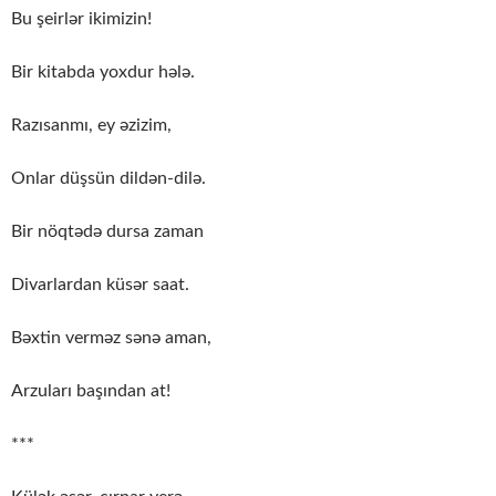
Bu şeirlər ikimizin!
Bir kitabda yoxdur hələ.
Razısanmı, ey əzizim,
Onlar düşsün dildən-dilə.
Bir nöqtədə dursa zaman
Divarlardan küsər saat.
Bəxtin verməz sənə aman,
Arzuları başından at!
***