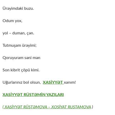
Ürəyimdəki buzu.
Odum yox,
yol – duman, çən.
Tutmuşam ürəyimi;
Qoruyuram səni mən
Son kibrit çöpü kimi.
Uğurlarınız bol olsun,
XASİYYƏT
xanım!
XASİYYƏT RÜSTƏMİN YAZILARI
( XASİYYƏT RÜSTƏMOVA
– XOSİYAT RUSTAMOVA
)