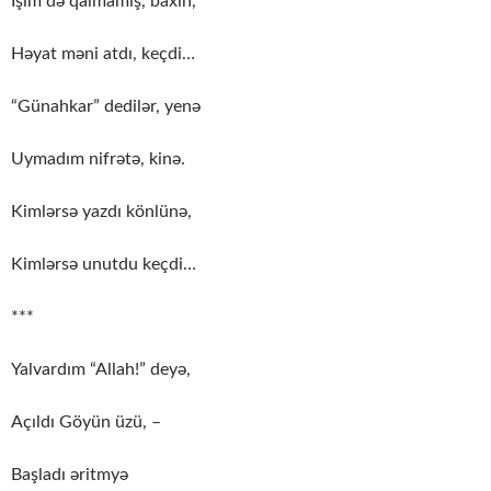
İşim də qalmamış, baxın,
Həyat məni atdı, keçdi…
“Günahkar” dedilər, yenə
Uymadım nifrətə, kinə.
Kimlərsə yazdı könlünə,
Kimlərsə unutdu keçdi…
***
Yalvardım “Allah!” deyə,
Açıldı Göyün üzü, –
Başladı əritmyə