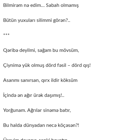
Bilmirəm nə edim… Sabah olmamış
Bütün yuxuları silimmi görən?..
***
Qəribə deyilmi, sağam bu mövsüm,
Çiynimə yük olmuş dörd fəsil – dörd qış!
Asanmı sanırsan, qırx ildir köksüm
İçində ən ağır ürək daşımış!..
Yorğunam. Ağrılar sinəmə batır,
Bu halda dünyadan necə köçəsən?!