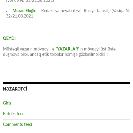
(Vəsiqə N: 31/21.08.2021)
Murad Eloğlu
– Redaksiya heyəti üzvü, Rusiya təmsilçi (Vəsiqə N:
32/21.08.2021
QEYD:
Müstəqil yazarın mövqeyi ilə “
YAZARLAR
“ın mövqeyi üst-üstə
düşməyə bilər, ancaq etik tələblər həmişə gözlənilməlidir!!!
NƏZARƏTÇİ
Giriş
Entries feed
Comments feed