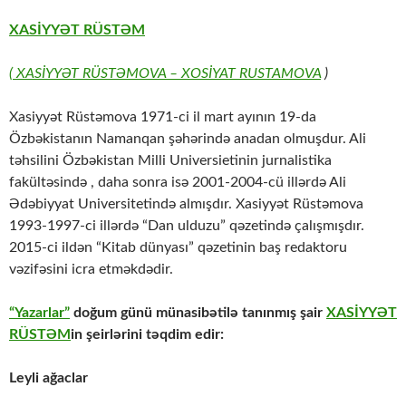
XASİYYƏT RÜSTƏM
( XASİYYƏT RÜSTƏMOVA
– XOSİYAT RUSTAMOVA
)
Xasiyyət Rüstəmova 1971-ci il mart ayının 19-da
Özbəkistanın Namanqan şəhərində anadan olmuşdur. Ali
təhsilini Özbəkistan Milli Universietinin jurnalistika
fakültəsində , daha sonra isə 2001-2004-cü illərdə Ali
Ədəbiyyat Universitetində almışdır. Xasiyyət Rüstəmova
1993-1997-ci illərdə “Dan ulduzu” qəzetində çalışmışdır.
2015-ci ildən “Kitab dünyası” qəzetinin baş redaktoru
vəzifəsini icra etməkdədir.
“Yazarlar”
doğum günü münasibətilə tanınmış şair
XASİYYƏT
RÜSTƏM
in şeirlərini təqdim edir:
Leyli ağaclar