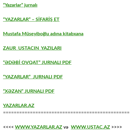
“Yazarlar” jurnalı
“YAZARLAR” – SİFARİŞ ET
Mustafa Müseyiboğlu adına kitabxana
ZAUR USTACIN YAZILARI
“ƏDƏBİ OVQAT” JURNALI PDF
“YAZARLAR” JURNALI PDF
“XƏZAN” JURNALI PDF
YAZARLAR.AZ
===============================================
<<<<
WWW.YAZARLAR.AZ
və
WWW.USTAC.AZ
>>>>