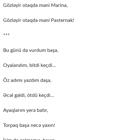
Gözləyir otaqda məni Marina,
Gözləyir otaqda məni Pasternak!
***
Bu günü də vurdum başa,
Oyalandım, bitdi keçdi…
Öz adımı yazdım daşa,
Əcəl gəldi, ötdü keçdi…
Ayaqlarım yerə batır,
Torpaq başa necə yaxın!