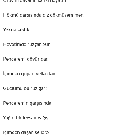
Ürəyim dayanır, sanki həyatın
Hökmü qarşısında diz çökmüşəm mən.
Yeknəsəklik
Həyətimdə rüzgar əsir,
Pəncərəmi döyür qar.
İçimdən qopan yellərdən
Güclümü bu rüzigar?
Pəncərəmin qarşısında
Yağır bir leysan yağış.
İçimdən daşan sellərə