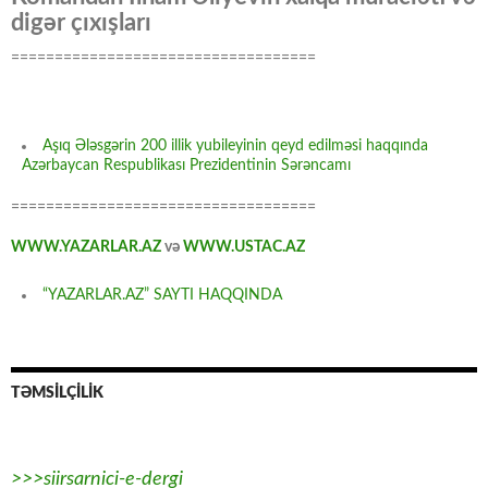
digər çıxışları
===================================
Aşıq Ələsgərin 200 illik yubileyinin qeyd edilməsi haqqında
Azərbaycan Respublikası Prezidentinin Sərəncamı
===================================
WWW.YAZARLAR.AZ
və
WWW.USTAC.AZ
“YAZARLAR.AZ” SAYTI HAQQINDA
TƏMSİLÇİLİK
>>>siirsarnici-e-dergi