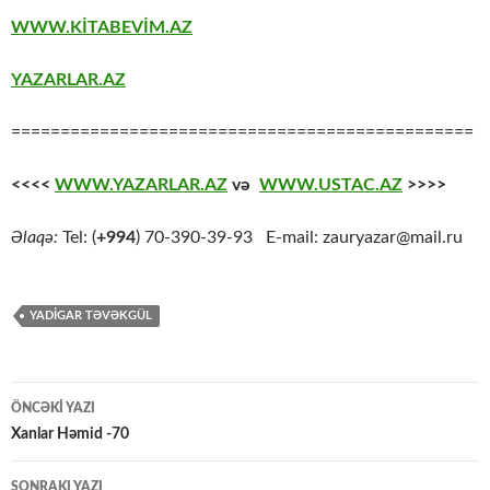
WWW.KİTABEVİM.AZ
YAZARLAR.AZ
===============================================
<<<<
WWW.YAZARLAR.AZ
və
WWW.USTAC.AZ
>>>>
Əlaqə:
Tel: (
+994
) 70-390-39-93 E-mail: zauryazar@mail.ru
YADIGAR TƏVƏKGÜL
Yazılar
ÖNCƏKI YAZI
üzrə
Xanlar Həmid -70
naviqasiya
SONRAKI YAZI