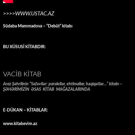
>>>>WWW.USTAC.AZ
Südabə Məmmədova – “Debüt” kitabı
BU XÜSUSİ KİTABDIR:
VACIB KITAB
Araz Şəhrilinin “Səfəvilər: paralellər, ehtimallar, həqiqətlər…” kitabı –
ŞƏHƏRİMİZİN ƏSAS KİTAB MAĞAZALARINDA
E-DÜKAN – KİTABLAR:
www.kitabevim.az