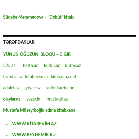
Südabə Məmmədova – “Debüt” kitabı
TƏRƏFDAŞLAR
YUNUS OĞUZUN BLOQU – CIĞIR
525.az
hafta.az
kultur.az
butov.az
tezadlar.az
kitabevim.az
kitabxana.net
adalet.az
goyce.az
radio-kardeche
olaylar.az
yazar.in
mustaqil.az
Mustafa Müseyiboğlu adına kitabxana
WWW.KİTABEVİM.AZ
WWW.BEYDEMİR.RU