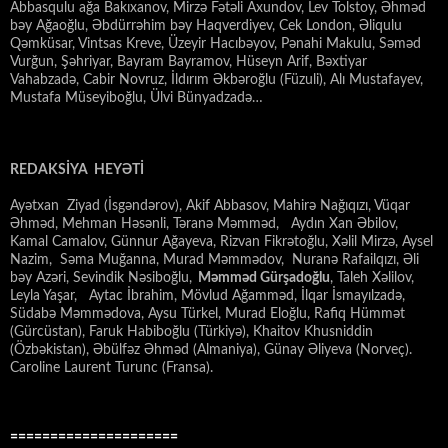
Abbasqulu ağa Bakıxanov, Mirzə Fətəli Axundov, Lev Tolstoy, Əhməd
bəy Ağaoğlu, Əbdürrəhim bəy Haqverdiyev, Cek London, Əliqulu
Qəmküsar, Vintsas Kreve, Üzeyir Hacıbəyov, Pənahi Makulu, Səməd
Vurğun, Şəhriyar, Bayram Bayramov, Hüseyn Arif, Bəxtiyar
Vahabzadə, Cabir Novruz, İldırım Əkbəroğlu (Füzuli), Alı Mustafayev,
Mustafa Müseyiboğlu, Ülvi Bünyadzadə…
REDAKSİYA HEYƏTİ
Ayətxan Ziyad (İsgəndərov), Akif Abbasov, Mahirə Nağıqızı, Vüqar
Əhməd, Mehman Həsənli, Təranə Məmməd, Aydın Xan Əbilov,
Kamal Camalov, Günnur Ağayeva, Rizvan Fikrətoğlu, Xəlil Mirzə, Aysel
Nazim, Səma Muğanna, Murad Məmmədov, Nuranə Rafailqızı, Əli
bəy Azəri, Sevindik Nəsiboğlu,
Məmməd Gürşadoğlu
, Taleh Xəlilov,
Leyla Yaşar, Aytac İbrahim, Mövlud Ağamməd, İlqar İsmayılzadə,
Südabə Məmmədova, Aysu Türkel, Murad Eloğlu, Rafiq Hümmət
(Gürcüstan), Faruk Habiboğlu (Türkiyə), Khaitov Khusniddin
(Özbəkistan), Əbülfəz Əhməd (Almaniya), Günay Əliyeva (Norveç).
Caroline Laurent Turunc (Fransa).
=====================