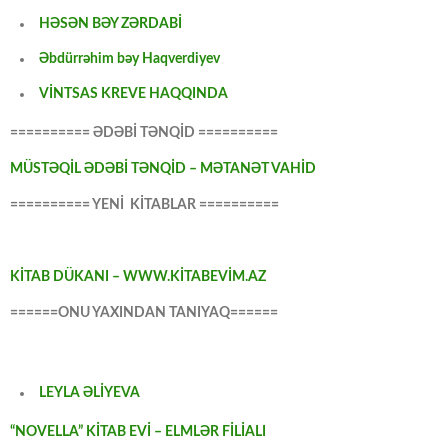
HƏSƏN BƏY ZƏRDABİ
Əbdürrəhim bəy Haqverdiyev
VİNTSAS KREVE HAQQINDA
========== ƏDƏBİ TƏNQİD ==========
MÜSTƏQİL ƏDƏBİ TƏNQİD – MƏTANƏT VAHİD
========== YENİ KİTABLAR ==========
KİTAB DÜKANI – WWW.KİTABEVİM.AZ
======ONU YAXINDAN TANIYAQ======
LEYLA ƏLİYEVA
“NOVELLA” KİTAB EVİ – ELMLƏR FİLİALI