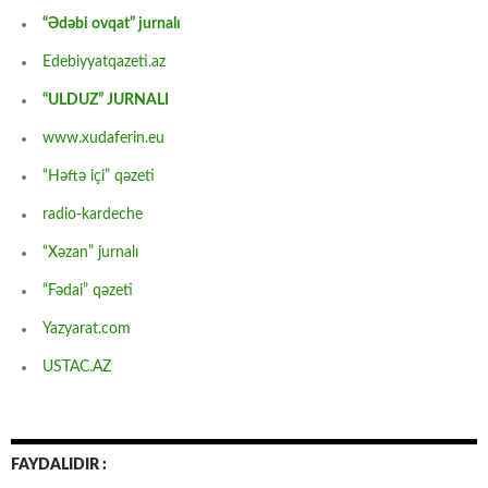
“Ədəbi ovqat” jurnalı
Edebiyyatqazeti.az
“ULDUZ” JURNALI
www.xudaferin.eu
“Həftə içi” qəzeti
radio-kardeche
“Xəzan” jurnalı
“Fədai” qəzeti
Yazyarat.com
USTAC.AZ
FAYDALIDIR :