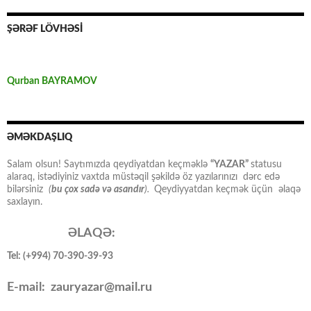
ŞƏRƏF LÖVHƏSİ
Qurban BAYRAMOV
ƏMƏKDAŞLIQ
Salam olsun! Saytımızda qeydiyatdan keçməklə
“YAZAR”
statusu
alaraq, istədiyiniz vaxtda müstəqil şəkildə öz yazılarınızı dərc edə
bilərsiniz
(
bu çox sadə və asandır
).
Qeydiyyatdan keçmək üçün əlaqə
saxlayın.
ƏLAQƏ:
Tel: (+994) 70-390-39-93
E-mail: zauryazar@mail.ru