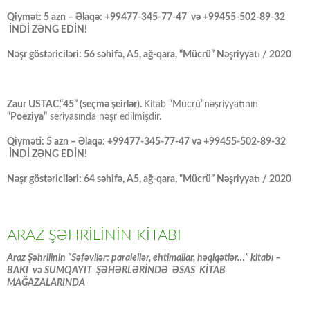
Qiymət: 5 azn – Əlaqə: +99477-345-77-47 və +99455-502-89-32
İNDİ ZƏNG EDİN!
Nəşr göstəriciləri: 56 səhifə, A5, ağ-qara, “Mücrü” Nəşriyyatı / 2020
Zaur USTAC,“45” (seçmə şeirlər).
Kitab “Mücrü”nəşriyyatının
“Poeziya”
seriyasında nəşr edilmişdir.
Qiyməti: 5 azn – Əlaqə: +99477-345-77-47 və +99455-502-89-32
İNDİ ZƏNG EDİN!
Nəşr göstəriciləri: 64 səhifə, A5, ağ-qara, “Mücrü” Nəşriyyatı / 2020
ARAZ ŞƏHRİLİNİN KİTABI
Araz Şəhrilinin “Səfəvilər: paralellər, ehtimallar, həqiqətlər…” kitabı –
BAKI və SUMQAYIT ŞƏHƏRLƏRİNDƏ ƏSAS KİTAB
MAĞAZALARINDA