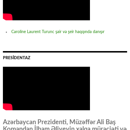
Caroline Laurent Turunc şair və şeir haqqında danışır
PRESİDENTAZ
Azərbaycan Prezidenti, Müzəffər Ali Baş
Komandan İlham Əliyevin xalqa müraciəti və