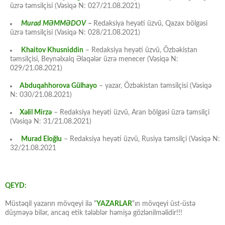
üzrə təmsilçisi (Vəsiqə N: 027/21.08.2021)
Murad MƏMMƏDOV
–
Redaksiya heyəti üzvü, Qazax bölgəsi
üzrə təmsilçisi (Vəsiqə N: 028/21.08.2021)
Khaitov Khusniddin
– Redaksiya heyəti üzvü, Özbəkistan
təmsilçisi, Beynəlxalq Əlaqələr üzrə menecer (Vəsiqə N:
029/21.08.2021)
Abduqahhorova Gülhayo
– yazar, Özbəkistan təmsilçisi (Vəsiqə
N: 030/21.08.2021)
Xəlil Mirzə
– Redaksiya heyəti üzvü, Aran bölgəsi üzrə təmsilçi
(Vəsiqə N: 31/21.08.2021)
Murad Eloğlu
– Redaksiya heyəti üzvü, Rusiya təmsilçi (Vəsiqə N:
32/21.08.2021
QEYD:
Müstəqil yazarın mövqeyi ilə “
YAZARLAR
“ın mövqeyi üst-üstə
düşməyə bilər, ancaq etik tələblər həmişə gözlənilməlidir!!!