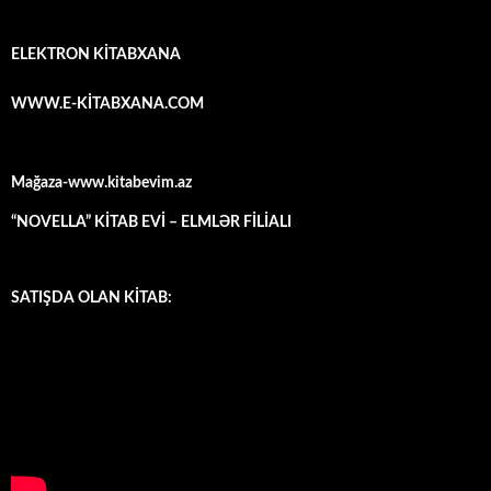
ELEKTRON KİTABXANA
WWW.E-KİTABXANA.COM
Mağaza-www.kitabevim.az
“NOVELLA” KİTAB EVİ – ELMLƏR FİLİALI
SATIŞDA OLAN KİTAB: