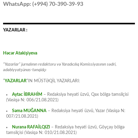
WhatsApp: (
+994
) 70-390-39-93
YAZARLAR :
Həcər Atakişiyeva
“Yazarlar” jurnalının redaktoru və Yaradıcılıq Komissiyasının sədri,
ədəbiyyatşünas-tənqidçı
“
YAZARLAR
“IN MÜSTƏQİL YAZARLARI:
Aytac İBRAHİM
– Redaksiya heyəti üzvü, Qax bölgə təmsilçisi
(Vəsiqə N: 006/21.08.2021)
Səma MUĞANNA
– Redaksiya heyəti üzvü, Yazar (Vəsiqə N:
007/21.08.2021)
Nuranə RAFAİLQIZI
– Redaksiya heyəti üzvü, Göyçay bölgə
təmsilçisi (Vəsiqə N: 010/21.08.2021)