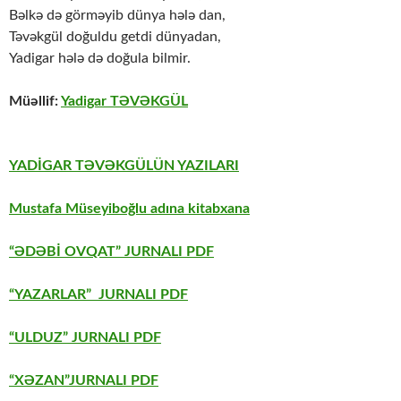
Bəlkə də görməyib dünya hələ dan,
Təvəkgül doğuldu getdi dünyadan,
Yadigar hələ də doğula bilmir.
Müəllif:
Y
adigar TƏVƏKGÜL
YADİGAR TƏVƏKGÜLÜN YAZILARI
Mustafa Müseyiboğlu adına kitabxana
“ƏDƏBİ OVQAT” JURNALI PDF
“YAZARLAR” JURNALI PDF
“ULDUZ” JURNALI PDF
“XƏZAN”JURNALI PDF