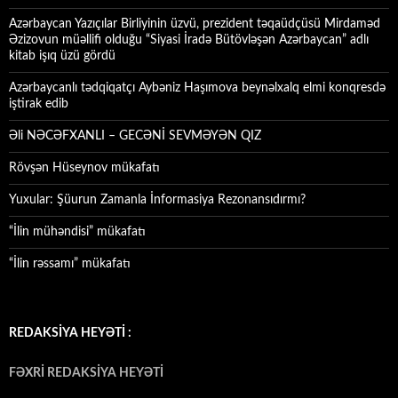
Azərbaycan Yazıçılar Birliyinin üzvü, prezident təqaüdçüsü Mirdaməd
Əzizovun müəllifi olduğu “Siyasi İradə Bütövləşən Azərbaycan” adlı
kitab işıq üzü gördü
Azərbaycanlı tədqiqatçı Aybəniz Haşımova beynəlxalq elmi konqresdə
iştirak edib
Əli NƏCƏFXANLI – GECƏNİ SEVMƏYƏN QIZ
Rövşən Hüseynov mükafatı
Yuxular: Şüurun Zamanla İnformasiya Rezonansıdırmı?
“İlin mühəndisi” mükafatı
“İlin rəssamı” mükafatı
REDAKSİYA HEYƏTİ :
FƏXRİ REDAKSİYA HEYƏTİ