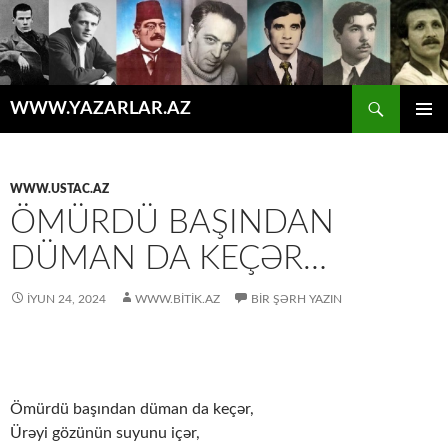
Axtar
WWW.YAZARLAR.AZ
MÜHTƏVIYYATA
ƏSAS
KEÇ
MENYU
WWW.USTAC.AZ
ÖMÜRDÜ BAŞINDAN
DÜMAN DA KEÇƏR…
İYUN 24, 2024
WWW.BITIK.AZ
BIR ŞƏRH YAZIN
Ömürdü başından düman da keçər,
Ürəyi gözünün suyunu içər,