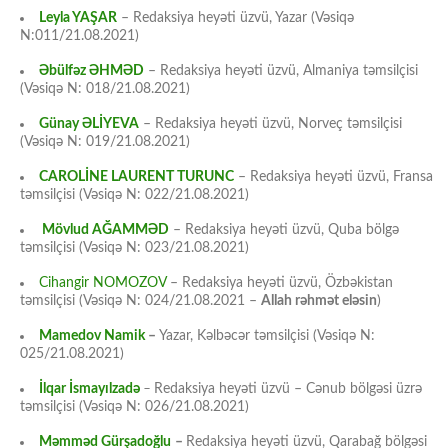
Leyla YAŞAR
– Redaksiya heyəti üzvü, Yazar (Vəsiqə
N:011/21.08.2021)
Əbülfəz ƏHMƏD
– Redaksiya heyəti üzvü, Almaniya təmsilçisi
(Vəsiqə N: 018/21.08.2021)
Günay ƏLİYEVA
– Redaksiya heyəti üzvü, Norveç təmsilçisi
(Vəsiqə N: 019/21.08.2021)
CAROLİNE LAURENT TURUNC
– Redaksiya heyəti üzvü, Fransa
təmsilçisi (Vəsiqə N: 022/21.08.2021)
Mövlud AĞAMMƏD
– Redaksiya heyəti üzvü, Quba bölgə
təmsilçisi (Vəsiqə N: 023/21.08.2021)
Cihangir NOMOZOV
– Redaksiya heyəti üzvü, Özbəkistan
təmsilçisi (Vəsiqə N: 024/21.08.2021 –
Allah rəhmət eləsin
)
Mamedov Namik
–
Yazar, Kəlbəcər təmsilçisi (Vəsiqə N:
025/21.08.2021)
İlqar İsmayılzadə
–
Redaksiya heyəti üzvü – Cənub bölgəsi üzrə
təmsilçisi (Vəsiqə N: 026/21.08.2021)
Məmməd Gürşadoğlu
–
Redaksiya heyəti üzvü, Qarabağ bölgəsi