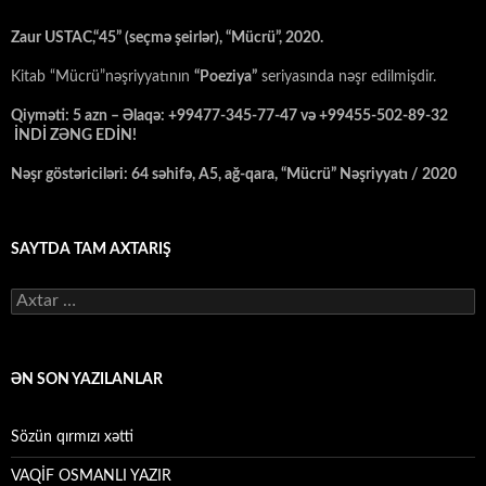
Zaur USTAC,“45” (seçmə şeirlər), “Mücrü”, 2020.
Kitab “Mücrü”nəşriyyatının
“Poeziya”
seriyasında nəşr edilmişdir.
Qiyməti: 5 azn – Əlaqə: +99477-345-77-47 və +99455-502-89-32
İNDİ ZƏNG EDİN!
Nəşr göstəriciləri: 64 səhifə, A5, ağ-qara, “Mücrü” Nəşriyyatı / 2020
SAYTDA TAM AXTARIŞ
Axtarış:
ƏN SON YAZILANLAR
Sözün qırmızı xətti
VAQİF OSMANLI YAZIR