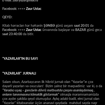
E-mail: zauryazar@mail.ru
Facebook: >>>>
Zaur Ustac
QEYD:
Kitab hərracları hər həftənin
ŞƏNBƏ
günü axşam
saat 20:01
da
Facebook: >>>>
Zaur Ustac
ünvanında başlayar və
BAZAR
günü gecə
saat 23:40:00
da bitir.
“YAZARLAR”IN BU SAYI
“YAZARLAR” JURNALI
Salam olsun, Azərbaycanın ilk hibrid jurnalı olan “Yazarlar”ın çox
dəyərli yazarları və oxucuları! Bizim yalnız bir məqsədimiz var ki, o da
“
Yaradıcı uşaq – gәnclәrin dövrü mәtbuatda çıxışını asanlaşdırmaq ,
onların tanınmasına kömәklik göstәrmәk”
olmaqla məramnaməmizdə
çox aydın şəkildə qeyd olumuşdur. Aylıq ədəbi-bədii, elmi jurnal olan
“Yazarlar” kitabxanalar üçün ənənəvi qaydada məhdud sayda nəşr