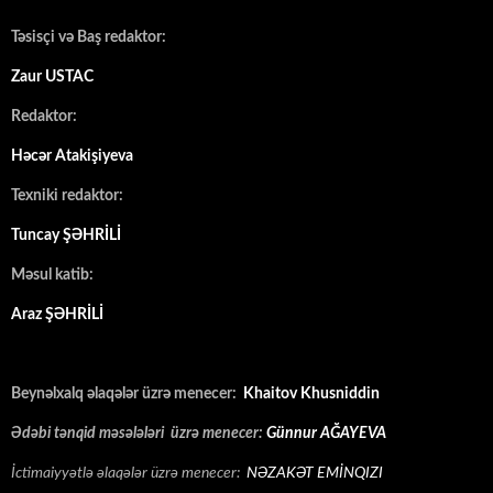
Təsisçi və Baş redaktor:
Zaur USTAC
Redaktor:
Həcər Atakişiyeva
Texniki redaktor:
Tuncay ŞƏHRİLİ
Məsul katib:
Araz ŞƏHRİLİ
Beynəlxalq əlaqələr üzrə menecer:
Khaitov Khusniddin
Ədəbi tənqid məsələləri üzrə menecer:
Günnur AĞAYEVA
İctimaiyyətlə əlaqələr üzrə menecer:
NƏZAKƏT EMİNQIZI