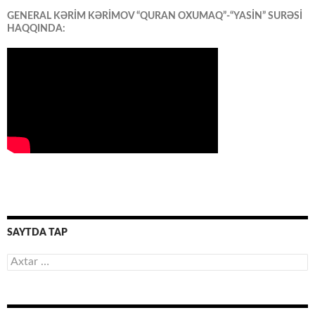
GENERAL KƏRİM KƏRİMOV “QURAN OXUMAQ”-“YASİN” SURƏSİ
HAQQINDA:
SAYTDA TAP
Axtarış: