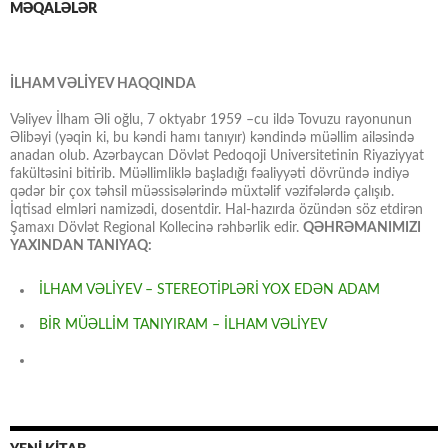
MƏQALƏLƏR
İLHAM VƏLİYEV HAQQINDA
Vəliyev İlham Əli oğlu, 7 oktyabr 1959 –cu ildə Tovuzu rayonunun
Əlibəyi (yəqin ki, bu kəndi hamı tanıyır) kəndində müəllim ailəsində
anadan olub. Azərbaycan Dövlət Pedoqoji Universitetinin Riyaziyyat
fakültəsini bitirib. Müəllimliklə başladığı fəaliyyəti dövründə indiyə
qədər bir çox təhsil müəssisələrində müxtəlif vəzifələrdə çalışıb.
İqtisad elmləri namizədi, dosentdir. Hal-hazırda özündən söz etdirən
Şamaxı Dövlət Regional Kollecinə rəhbərlik edir.
QƏHRƏMANIMIZI
YAXINDAN TANIYAQ:
İLHAM VƏLİYEV – STEREOTİPLƏRİ YOX EDƏN ADAM
BİR MÜƏLLİM TANIYIRAM – İLHAM VƏLİYEV