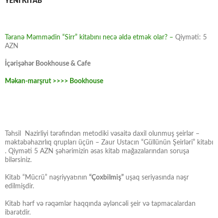
YENİ KİTAB
Təranə Məmmədin “Sirr” kitabını necə əldə etmək olar? –
Qiyməti: 5
AZN
İçərişəhər Bookhouse & Cafe
Məkan-marşrut >>>> Bookhouse
Təhsil Nazirliyi tərəfindən metodiki vəsaitə daxil olunmuş şeirlər –
məktəbəhazırlıq qrupları üçün – Zaur Ustacın “Güllünün Şeirləri” kitabı
. Qiyməti 5 AZN şəhərimizin əsas kitab mağazalarından soruşa
bilərsiniz.
Kitab “Mücrü” nəşriyyatının
“Çoxbilmiş”
uşaq seriyasında nəşr
edilmişdir.
Kitab hərf və rəqəmlər haqqında əyləncəli şeir və tapmacalardan
ibarətdir.