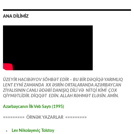
ANA DİLİMİZ
ÜZEYİR HACIBƏYOV SÖHBƏT EDİR – BU BİR DƏQİQƏ YARIMLIQ
LENT EYNİ ZAMANDA XX ƏSRİN ORTALARANDA AZƏRBAYCAN
ZİYALISININ CANLI ƏDƏBİ DANIŞIQ DİLİ VƏ NİTQİ KİMİ ÇOX
QİYMƏTLİDİR. DİQQƏT EDİN. ALLAH RƏHMƏT ELƏSİN. AMİN.
Azərbaycanın İlk Veb Saytı (1995)
========= ÖRNƏK YAZARLAR =========
Lev Nikolayeviç Tolstoy