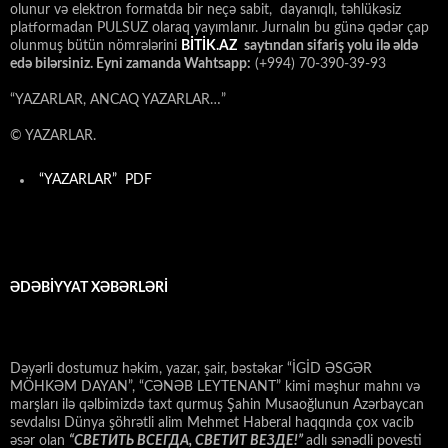
olunur və elektron formatda bir neçə sabit, dayanıqlı, təhlükəsiz
platformadan PULSUZ olaraq yayımlanır. Jurnalın bu günə qədər çap
olunmuş bütün nömrələrini
BİTİK.AZ
saytından sifariş yolu ilə əldə
edə bilərsiniz. Eyni zamanda Wahtsapp:
(+994) 70-390-39-93
“YAZARLAR, ANCAQ YAZARLAR…”
© YAZARLAR.
“YAZARLAR” PDF
ƏDƏBİYYAT XƏBƏRLƏRİ
Dəyərli dostumuz həkim, yazar, şair, bəstəkar “İGİD ƏSGƏR
MÖHKƏM DAYAN”, “CƏNƏB LEYTENANT” kimi məşhur mahnı və
marşları ilə qəlbimizdə taxt qurmuş Şahin Musaoğlunun Azərbaycan
sevdalısı Dünya şöhrətli alim Mehmet Haberal haqqında çox vacib
əsər olan
“СВЕТИТЬ ВСЕГДА, СВЕТИТ ВЕЗДЕ!”
adlı sənədli povesti