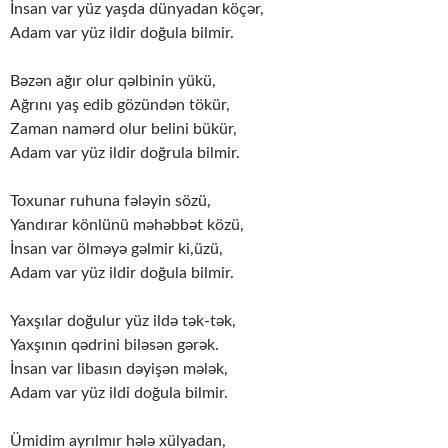
İnsan var yüz yaşda dünyadan köçər,
Adam var yüz ildir doğula bilmir.
Bəzən ağır olur qəlbinin yükü,
Ağrını yaş edib gözündən tökür,
Zaman namərd olur belini bükür,
Adam var yüz ildir doğrula bilmir.
Toxunar ruhuna fələyin sözü,
Yandırar könlünü məhəbbət közü,
İnsan var ölməyə gəlmir ki,üzü,
Adam var yüz ildir doğula bilmir.
Yaxşılar doğulur yüz ildə tək-tək,
Yaxşının qədrini biləsən gərək.
İnsan var libasın dəyişən mələk,
Adam var yüz ildi doğula bilmir.
Ümidim ayrılmır hələ xülyadan,