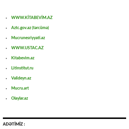
WWW.KİTABEVİM.AZ
Aztc.gov.az (tərcümə)
Mucrunesriyyati.az
WWW.USTAC.AZ
Kitabevim.az
Litinstitut.ru
Valideyn.az
Mucru.art
Olaylar.az
ADƏTİMİZ :