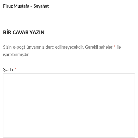
Firuz Mustafa – Səyahət
BIR CAVAB YAZIN
Sizin e-poçt ünvanınız dərc edilməyəcəkdir.
Gərəkli sahələr
*
ilə
işarələnmişdir
Şərh
*