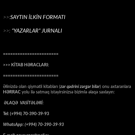
>>:
SAYTIN İLKİN FORMATI
>>:
“YAZARLAR” JURNALI
=======================
>>> KİTAB HƏRACLARI:
=======================
Əlinizdə olan qiymətli kitabları (
zər qədrini zərgər bilər
) onu axtaranlara
HƏRRAC
yolu ilə satmaq istəyirsinizsə bizimlə əlaqə saxlayın:
ƏLAQƏ VASİTƏLƏRİ:
Tel: (+994) 70-390-39-93
WhatsApp: (+994) 70-390-39-93