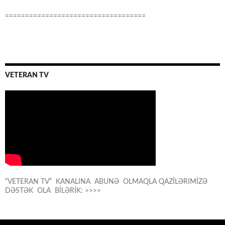
===================================
VETERAN TV
“VETERAN TV” KANALINA ABUNƏ OLMAQLA QAZİLƏRIMİZƏ
DƏSTƏK OLA BİLƏRİK: >>>>