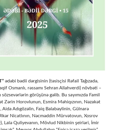
T”
ədəbi bədii dərgisinin (təsisçisi Rəfail Tağızadə,
aqif Osmanlı, rəssamı Sehran Allahverdi) növbəti –
ı sözsevərlərin görüşünə gəlib. Bu sayımızda Famil
t Zərin Horovlunun, Esmira Məhiqızının, Nəzakət
ida Adıgözəlin, Faiq Balabəylinin, Gülnarə
Ülkər Nicatlının, Nəcməddin Mürvətovun, Xosrov
z), Lalə Quliyevanın, Mövlud Nikbinin şeirləri, İmir
mşək”, Meyxoş Abdullahın “Enişə icazə verilmir”,