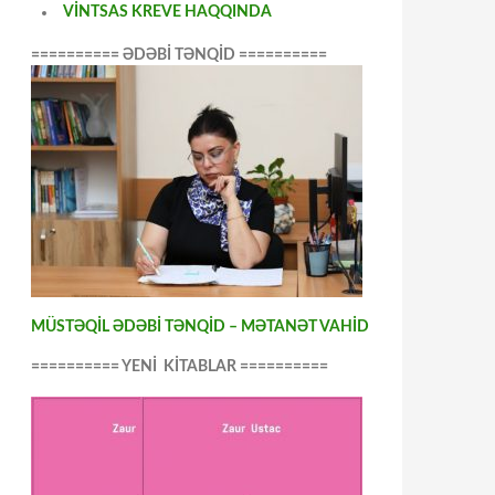
VİNTSAS KREVE HAQQINDA
========== ƏDƏBİ TƏNQİD ==========
MÜSTƏQİL ƏDƏBİ TƏNQİD – MƏTANƏT VAHİD
========== YENİ KİTABLAR ==========