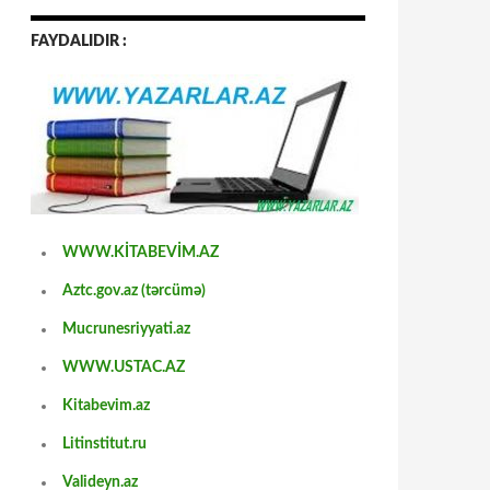
FAYDALIDIR :
WWW.KİTABEVİM.AZ
Aztc.gov.az (tərcümə)
Mucrunesriyyati.az
WWW.USTAC.AZ
Kitabevim.az
Litinstitut.ru
Valideyn.az