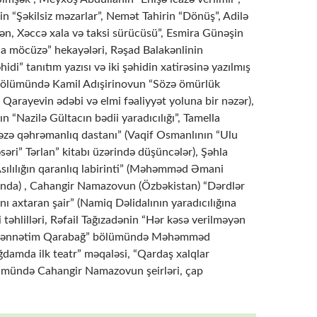
 “Şəkilsiz məzarlar”, Nemət Tahirin “Dönüş”, Adilə
n, Xəccə xala və taksi sürücüsü”, Esmira Günəşin
a möcüzə” hekayələri, Rəşad Balakənlinin
hidi” tanıtım yazısı və iki şəhidin xatirəsinə yazılmış
il bölümündə Kamil Adışirinovun “Sözə ömürlük
 Qarayevin ədəbi və elmi fəaliyyət yoluna bir nəzər),
n “Nazilə Gültacın bədii yaradıcılığı”, Tamella
əzə qəhrəmanlıq dastanı” (Vaqif Osmanlının “Ulu
səri” Tərlan” kitabı üzərində düşüncələr), Şəhla
sılılığın qaranlıq labirinti” (Məhəmməd Əmani
nunda) , Cahangir Namazovun (Özbəkistan) “Dərdlər
ını axtaran şair” (Namiq Dəlidalının yaradıcılığına
i təhlilləri, Rəfail Tağızadənin “Hər kəsə verilməyən
 “Cənnətim Qarabağ” bölümündə Məhəmməd
amda ilk teatr” məqaləsi, “Qardaş xalqlar
ümündə Cahangir Namazovun şeirləri, çap