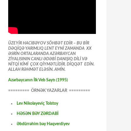
ÜZEYİR HACIBƏYOV SÖHBƏT EDİR – BU BİR
DƏQİQƏ YARIMLIQ LENT EYNİ ZAMANDA XX
ƏSRİN ORTALARANDA AZƏRBAYCAN
ZİYALISININ CANLI ƏDƏBİ DANIŞIQ DİLİ VƏ
NİTQİ KİMİ ÇOX QİYMƏTLİDİR. DİQQƏT EDİN.
ALLAH RƏHMƏT ELƏSİN. AMİN.
Azərbaycanın İlk Veb Saytı (1995)
========= ÖRNƏK YAZARLAR =========
Lev Nikolayeviç Tolstoy
HƏSƏN BƏY ZƏRDABİ
Əbdürrəhim bəy Haqverdiyev