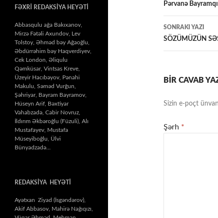
üzrə
Pərvanə Bayramqız
FƏXRİ REDAKSİYA HEYƏTİ
naviqasiy
Abbasqulu ağa Bakıxanov,
SONRAKI YAZI
Mirzə Fətəli Axundov, Lev
SÖZÜMÜZÜN SƏS
Tolstoy, Əhməd bəy Ağaoğlu,
Əbdürrəhim bəy Haqverdiyev,
Cek London, Əliqulu
Qəmküsar, Vintsas Kreve,
Üzeyir Hacıbəyov, Pənahi
BIR CAVAB YA
Makulu, Səməd Vurğun,
Şəhriyar, Bayram Bayramov,
Sizin e-poçt ünvan
Hüseyn Arif, Bəxtiyar
Vahabzadə, Cabir Novruz,
İldırım Əkbəroğlu (Füzuli), Alı
Şərh
*
Mustafayev, Mustafa
Müseyiboğlu, Ülvi
Bünyadzadə…
REDAKSİYA HEYƏTİ
Ayətxan Ziyad (İsgəndərov),
Akif Abbasov, Mahirə Nağıqızı,
Vüqar Əhməd, Mehman