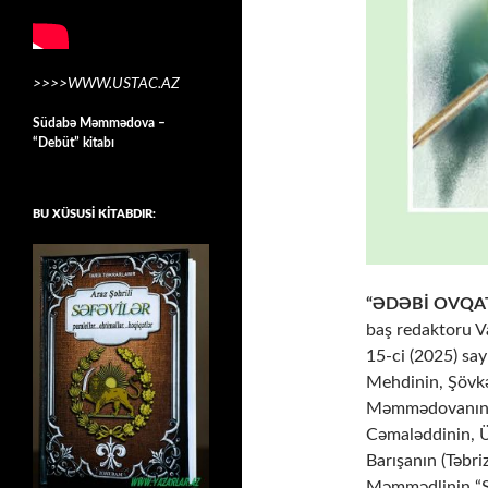
>>>>WWW.USTAC.AZ
Südabə Məmmədova –
“Debüt” kitabı
BU XÜSUSİ KİTABDIR:
“ƏDƏBİ OVQA
baş redaktoru V
15-ci (2025) say
Mehdinin, Şövkə
Məmmədovanın, A
Cəmaləddinin, 
Barışanın (Təbri
Məmmədlinin “Şi