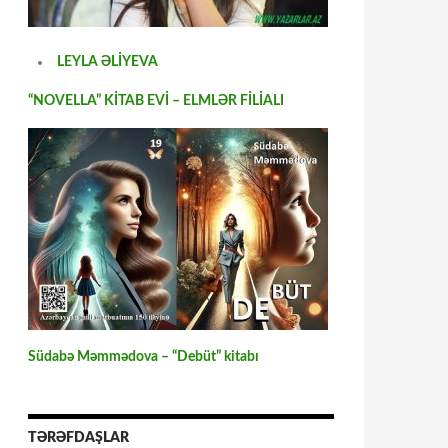
LEYLA ƏLİYEVA
“NOVELLA” KİTAB EVİ – ELMLƏR FİLİALI
Südabə Məmmədova – “Debüt” kitabı
TƏRƏFDAŞLAR