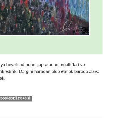
ya heyəti adından çap olunan müəllifləri və
rik edirik. Dərgini haradan əldə etmək barədə əlavə
ək.
DƏBI-BƏDII DƏRGISI