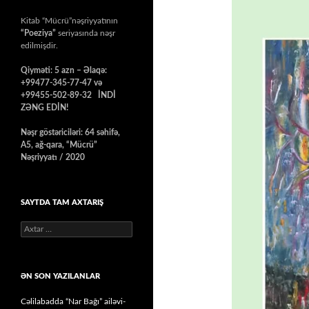
Kitab “Mücrü”nəşriyyatının
“Poeziya”
seriyasında nəşr
edilmişdir.
Qiyməti: 5 azn – Əlaqə:
+99477-345-77-47 və
+99455-502-89-32 İNDİ
ZƏNG EDİN!
Nəşr göstəriciləri: 64 səhifə,
A5, ağ-qara, “Mücrü”
Nəşriyyatı / 2020
SAYTDA TAM AXTARIŞ
Axtarış:
ƏN SON YAZILANLAR
Cəlilabadda “Nar Bağı” ailəvi-