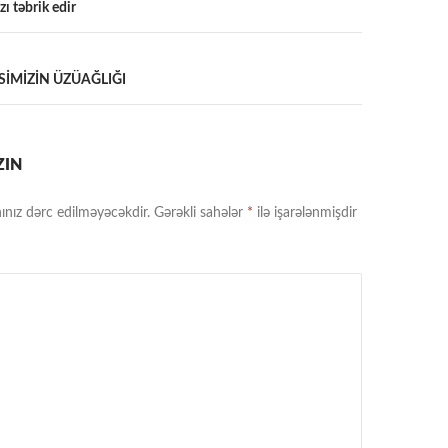
ı təbrik edir
a
İMİZİN ÜZÜAĞLIĞI
ZIN
ınız dərc edilməyəcəkdir.
Gərəkli sahələr
*
ilə işarələnmişdir