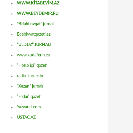
WWW.KİTABEVİM.AZ
WWW.BEYDEMİR.RU
“Ədəbi ovqat” jurnalı
Edebiyyatqazeti.az
“ULDUZ” JURNALI
www.xudaferin.eu
“Həftə içi” qəzeti
radio-kardeche
“Xəzan” jurnalı
“Fədai” qəzeti
Yazyarat.com
USTAC.AZ