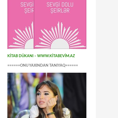
KİTAB DÜKANI – WWW.KİTABEVİM.AZ
======ONU YAXINDAN TANIYAQ======