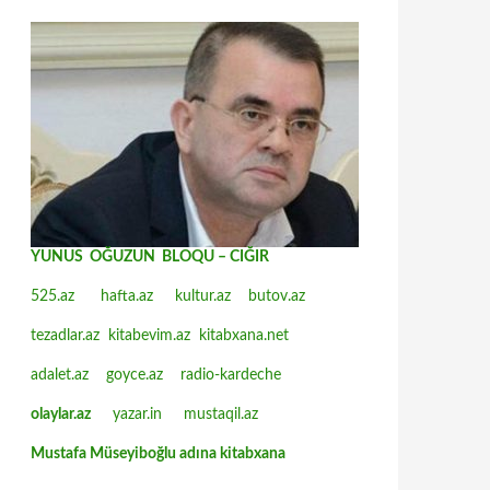
YUNUS OĞUZUN BLOQU – CIĞIR
525.az
hafta.az
kultur.az
butov.az
tezadlar.az
kitabevim.az
kitabxana.net
adalet.az
goyce.az
radio-kardeche
olaylar.az
yazar.in
mustaqil.az
Mustafa Müseyiboğlu adına kitabxana