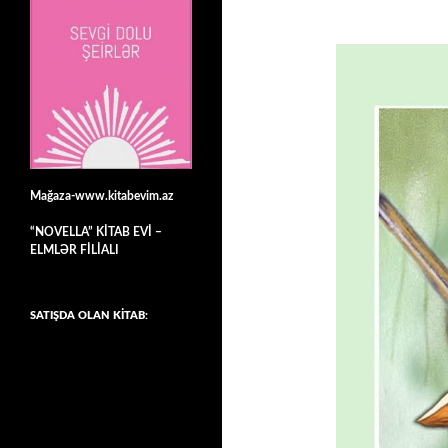
Mağaza-www.kitabevim.az
“NOVELLA” KİTAB EVİ –
ELMLƏR FİLİALI
SATIŞDA OLAN KİTAB: