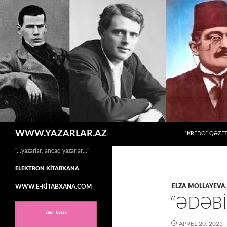
MÜHTƏVIYYATA
Axtar
WWW.YAZARLAR.AZ
“KREDO” QƏZET
"…yazarlar, ancaq yazarlar…"
ELEKTRON KİTABXANA
ELZA MOLLAYEVA
WWW.E-KİTABXANA.COM
“ƏDƏBİ
APREL 20, 2025