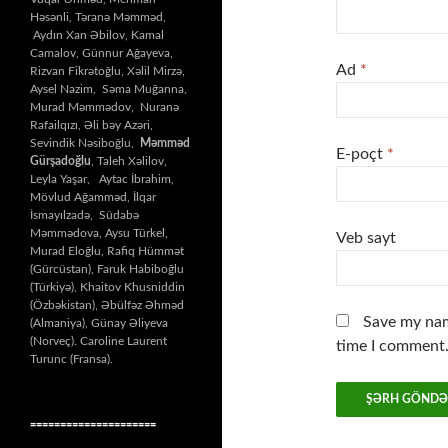
Həsənli, Təranə Məmməd,
Aydın Xan Əbilov, Kamal
Camalov, Günnur Ağayeva,
Ad
*
Rizvan Fikrətoğlu, Xəlil Mirzə,
Aysel Nazim, Səma Muğanna,
Murad Məmmədov, Nuranə
Rafailqızı, Əli bəy Azəri,
Sevindik Nəsiboğlu,
Məmməd
E-poçt
*
Gürşadoğlu
, Taleh Xəlilov,
Leyla Yaşar, Aytac İbrahim,
Mövlud Ağamməd, İlqar
İsmayılzadə, Südabə
Məmmədova, Aysu Türkel,
Veb sayt
Murad Eloğlu, Rafiq Hümmət
(Gürcüstan), Faruk Habiboğlu
(Türkiyə), Khaitov Khusniddin
(Özbəkistan), Əbülfəz Əhməd
Save my nam
(Almaniya), Günay Əliyeva
(Norveç). Caroline Laurent
time I comment
Turunc (Fransa).
=====================