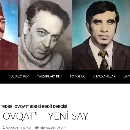
 KEÇ
İ
“ULDUZ” PDF
“YAZARLAR” PDF
FOTOLAR
KİTABXANALAR
LAY
,
"ƏDƏBİ OVQAT" ƏDƏBİ-BƏDİİ DƏRGİSİ
 OVQAT” – YENİ SAY
WWW.BITIK.AZ
BIR ŞƏRH YAZIN