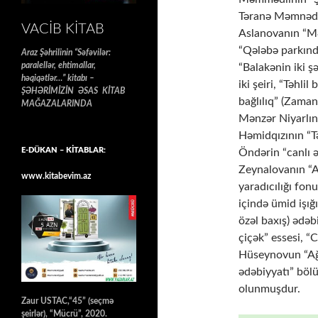
Təranə Məmnədin
VACIB KITAB
Aslanovanın “Mə
“Qələbə parkınd
Araz Şəhrilinin “Səfəvilər:
paralellər, ehtimallar,
“Balakənin iki şə
həqiqətlər…” kitabı –
iki şeiri, “Təhl
ŞƏHƏRİMİZİN ƏSAS KİTAB
bağlılıq” (Zaman
MAĞAZALARINDA
Mənzər Niyarlını
Həmidqızının “T
E-DÜKAN – KİTABLAR:
Öndərin “canlı ə
Zeynalovanın “A
www.kitabevim.az
yaradıcılığı fo
içində ümid işığ
özəl baxış) ədəb
çiçək” essesi,
Hüseynovun “Ağd
ədəbiyyatı” böl
olunmuşdur.
Zaur USTAC,“45” (seçmə
şeirlər), “Mücrü”, 2020.