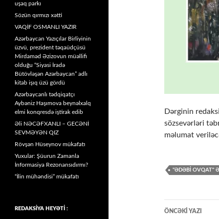
uşaq parkı
Sözün qırmızı xətti
VAQİF OSMANLI YAZIR
Azərbaycan Yazıçılar Birliyinin
üzvü, prezident təqaüdçüsü
Mirdaməd Əzizovun müəllifi
olduğu “Siyasi İradə
Bütövləşən Azərbaycan” adlı
kitab işıq üzü gördü
Azərbaycanlı tədqiqatçı
Aybəniz Haşımova beynəlxalq
Dərginin redaksi
elmi konqresdə iştirak edib
sözsevərləri təb
Əli NƏCƏFXANLI – GECƏNİ
SEVMƏYƏN QIZ
məlumat veriləc
Rövşən Hüseynov mükafatı
Yuxular: Şüurun Zamanla
İnformasiya Rezonansıdırmı?
"ƏDƏBİ OVQAT" Ə
“İlin mühəndisi” mükafatı
Yazılar
REDAKSİYA HEYƏTİ :
ÖNCƏKI YAZI