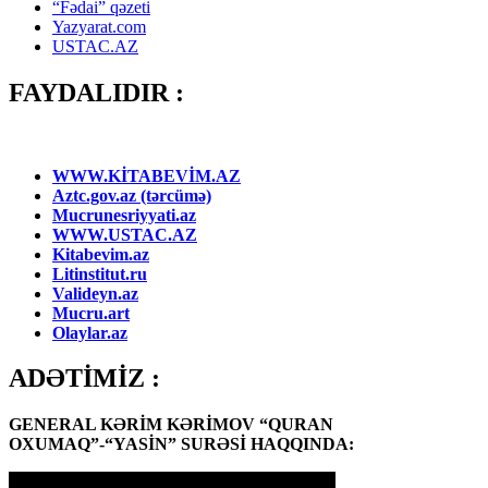
“Fədai” qəzeti
Yazyarat.com
USTAC.AZ
FAYDALIDIR :
WWW.KİTABEVİM.AZ
Aztc.gov.az (tərcümə)
Mucrunesriyyati.az
WWW.USTAC.AZ
Kitabevim.az
Litinstitut.ru
Valideyn.az
Mucru.art
Olaylar.az
ADƏTİMİZ :
GENERAL KƏRİM KƏRİMOV “QURAN
OXUMAQ”-“YASİN” SURƏSİ HAQQINDA: