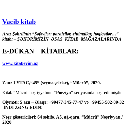
Vacib kitab
Araz Şəhrilinin “Səfəvilər: paralellər, ehtimallar, həqiqətlər…”
kitabı – ŞƏHƏRİMİZİN ƏSAS KİTAB MAĞAZALARINDA
E-DÜKAN – KİTABLAR:
www.kitabevim.az
Zaur USTAC,“45” (seçmə şeirlər), “Mücrü”, 2020.
Kitab “Mücrü”nəşriyyatının
“Poeziya”
seriyasında nəşr edilmişdir.
Qiyməti: 5 azn – Əlaqə: +99477-345-77-47 və +99455-502-89-32
İNDİ ZƏNG EDİN!
Nəşr göstəriciləri: 64 səhifə, A5, ağ-qara, “Mücrü” Nəşriyyatı /
2020