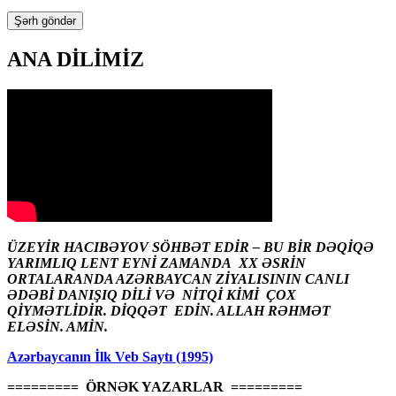
ANA DİLİMİZ
ÜZEYİR HACIBƏYOV SÖHBƏT EDİR – BU BİR DƏQİQƏ
YARIMLIQ LENT EYNİ ZAMANDA XX ƏSRİN
ORTALARANDA AZƏRBAYCAN ZİYALISININ CANLI
ƏDƏBİ DANIŞIQ DİLİ VƏ NİTQİ KİMİ ÇOX
QİYMƏTLİDİR. DİQQƏT EDİN. ALLAH RƏHMƏT
ELƏSİN. AMİN.
Azərbaycanın İlk Veb Saytı (1995)
========= ÖRNƏK YAZARLAR =========