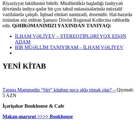
Riyaziyyat fakültəsini bitirib. Müəllimliklə başladığı fəaliyyəti
dövründə indiyə qədər bir çox təhsil müəssisələrində müxtəlif
vəzifələrdə çalışıb. İqtisad elmləri namizədi, dosentdir. Hal-hazırda
özündən söz etdirən Şamaxı Dövlət Regional Kollecinə rəhbərlik
edir.
QƏHRƏMANIMIZI YAXINDAN TANIYAQ:
İLHAM VƏLİYEV – STEREOTİPLƏRİ YOX EDƏN
ADAM
BİR MÜƏLLİM TANIYIRAM – İLHAM VƏLİYEV
YENİ KİTAB
Təranə Məmmədin “Sirr” kitabını necə əldə etmək olar? –
Qiyməti:
5 AZN
İçərişəhər Bookhouse & Cafe
Məkan-marşrut >>>> Bookhouse