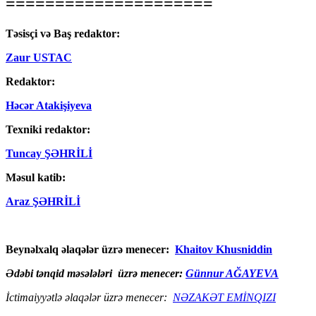
=====================
Təsisçi və Baş redaktor:
Zaur USTAC
Redaktor:
Həcər Atakişiyeva
Texniki redaktor:
Tuncay ŞƏHRİLİ
Məsul katib:
Araz ŞƏHRİLİ
Beynəlxalq əlaqələr üzrə menecer:
Khaitov Khusniddin
Ədəbi tənqid məsələləri üzrə menecer:
Günnur AĞAYEVA
İctimaiyyətlə əlaqələr üzrə menecer:
NƏZAKƏT EMİNQIZI