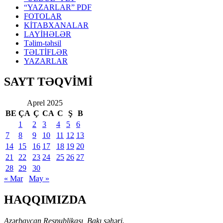
“YAZARLAR” PDF
FOTOLAR
KİTABXANALAR
LAYİHƏLƏR
Təlim-təhsil
TƏLTİFLƏR
YAZARLAR
SAYT TƏQVİMİ
Aprel 2025
BE
ÇA
Ç
CA
C
Ş
B
1
2
3
4
5
6
7
8
9
10
11
12
13
14
15
16
17
18
19
20
21
22
23
24
25
26
27
28
29
30
« Mar
May »
HAQQIMIZDA
Azərbaycan Respublikası, Bakı şəhəri.