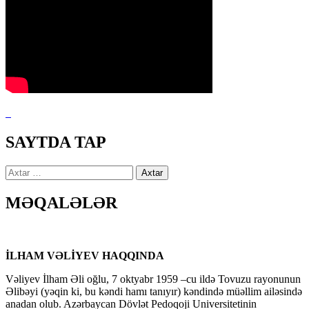
SAYTDA TAP
Axtarış:
MƏQALƏLƏR
İLHAM VƏLİYEV HAQQINDA
Vəliyev İlham Əli oğlu, 7 oktyabr 1959 –cu ildə Tovuzu rayonunun
Əlibəyi (yəqin ki, bu kəndi hamı tanıyır) kəndində müəllim ailəsində
anadan olub. Azərbaycan Dövlət Pedoqoji Universitetinin