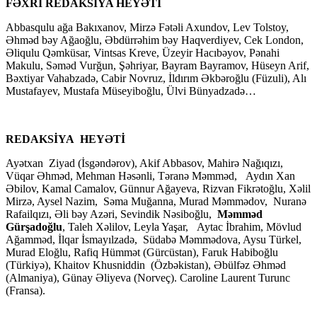
FƏXRİ REDAKSİYA HEYƏTİ
Abbasqulu ağa Bakıxanov, Mirzə Fətəli Axundov, Lev Tolstoy,
Əhməd bəy Ağaoğlu, Əbdürrəhim bəy Haqverdiyev, Cek London,
Əliqulu Qəmküsar, Vintsas Kreve, Üzeyir Hacıbəyov, Pənahi
Makulu, Səməd Vurğun, Şəhriyar, Bayram Bayramov, Hüseyn Arif,
Bəxtiyar Vahabzadə, Cabir Novruz, İldırım Əkbəroğlu (Füzuli), Alı
Mustafayev, Mustafa Müseyiboğlu, Ülvi Bünyadzadə…
REDAKSİYA HEYƏTİ
Ayətxan Ziyad (İsgəndərov), Akif Abbasov, Mahirə Nağıqızı,
Vüqar Əhməd, Mehman Həsənli, Təranə Məmməd, Aydın Xan
Əbilov, Kamal Camalov, Günnur Ağayeva, Rizvan Fikrətoğlu, Xəlil
Mirzə, Aysel Nazim, Səma Muğanna, Murad Məmmədov, Nuranə
Rafailqızı, Əli bəy Azəri, Sevindik Nəsiboğlu,
Məmməd
Gürşadoğlu
, Taleh Xəlilov, Leyla Yaşar, Aytac İbrahim, Mövlud
Ağamməd, İlqar İsmayılzadə, Südabə Məmmədova, Aysu Türkel,
Murad Eloğlu, Rafiq Hümmət (Gürcüstan), Faruk Habiboğlu
(Türkiyə), Khaitov Khusniddin (Özbəkistan), Əbülfəz Əhməd
(Almaniya), Günay Əliyeva (Norveç). Caroline Laurent Turunc
(Fransa).