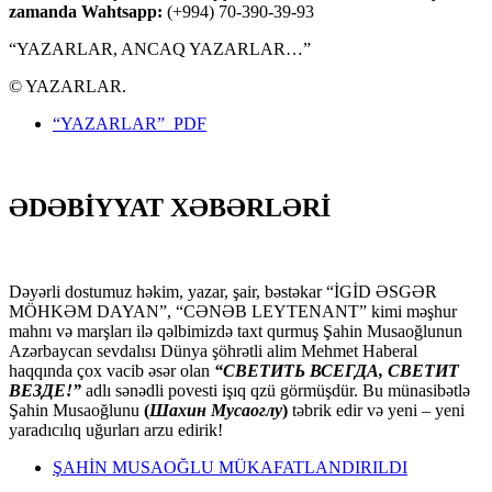
zamanda Wahtsapp:
(+994) 70-390-39-93
“YAZARLAR, ANCAQ YAZARLAR…”
© YAZARLAR.
“YAZARLAR” PDF
ƏDƏBİYYAT XƏBƏRLƏRİ
Dəyərli dostumuz həkim, yazar, şair, bəstəkar “İGİD ƏSGƏR
MÖHKƏM DAYAN”, “CƏNƏB LEYTENANT” kimi məşhur
mahnı və marşları ilə qəlbimizdə taxt qurmuş Şahin Musaoğlunun
Azərbaycan sevdalısı Dünya şöhrətli alim Mehmet Haberal
haqqında çox vacib əsər olan
“СВЕТИТЬ ВСЕГДА, СВЕТИТ
ВЕЗДЕ!”
adlı sənədli povesti işıq qzü görmüşdür. Bu münasibətlə
Şahin Musaoğlunu
(
Шахин Мусаоглу
)
təbrik edir və yeni – yeni
yaradıcılıq uğurları arzu edirik!
ŞAHİN MUSAOĞLU MÜKAFATLANDIRILDI