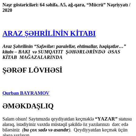
Nəşr göstəriciləri: 64 səhifə, A5, ağ-qara, “Mücrü” Nəşriyyatı /
2020
ARAZ ŞƏHRİLİNİN KİTABI
Araz Şəhrilinin “Səfəvilər: paralellər, ehtimallar, həqiqətlər…”
kitabı – BAKI və SUMQAYIT ŞƏHƏRLƏRİNDƏ ƏSAS
KİTAB MAĞAZALARINDA
ŞƏRƏF LÖVHƏSİ
Qurban BAYRAMOV
ƏMƏKDAŞLIQ
Salam olsun! Saytımızda qeydiyatdan keçməklə
“YAZAR”
statusu
alaraq, istədiyiniz vaxtda müstəqil şəkildə öz yazılarınızı dərc edə
bilərsiniz
(
bu çox sadə və asandır
).
Qeydiyyatdan keçmək üçün
əlaqə saxlayın.