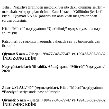
Təhsil Nazirliyi tərəfindən metodiki vəsaitə daxil olunmuş şeirlər –
məktəbəhazırlıq qrupları üçün – Zaur Ustacın “Güllünün Şeirləri”
kitabı . Qiyməti 5 AZN şəhərimizin əsas kitab mağazalarından
soruşa bilərsiniz.
Kitab “Mücrü” nəşriyyatının
“Çoxbilmiş”
uşaq seriyasında nəşr
edilmişdir.
Kitab hərf və rəqəmlər haqqında əyləncəli şeir və tapmacalardan
ibarətdir.
Qiymət: 5 azn – Əlaqə: +99477-345-77-47 və +99455-502-89-32
İNDİ ZƏNG EDİN!
Nəşr göstəriciləri: 56 səhifə, A5, ağ-qara, “Mücrü” Nəşriyyatı /
2020
Zaur USTAC,“45” (seçmə şeirlər).
Kitab “Mücrü”nəşriyyatının
“Poeziya”
seriyasında nəşr edilmişdir.
Qiyməti: 5 azn – Əlaqə: +99477-345-77-47 və +99455-502-89-32
İNDİ ZƏNG EDİN!