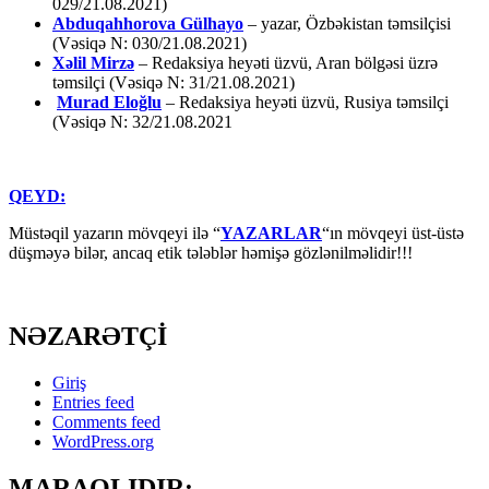
029/21.08.2021)
Abduqahhorova Gülhayo
– yazar, Özbəkistan təmsilçisi
(Vəsiqə N: 030/21.08.2021)
Xəlil Mirzə
– Redaksiya heyəti üzvü, Aran bölgəsi üzrə
təmsilçi (Vəsiqə N: 31/21.08.2021)
Murad Eloğlu
– Redaksiya heyəti üzvü, Rusiya təmsilçi
(Vəsiqə N: 32/21.08.2021
QEYD:
Müstəqil yazarın mövqeyi ilə “
YAZARLAR
“ın mövqeyi üst-üstə
düşməyə bilər, ancaq etik tələblər həmişə gözlənilməlidir!!!
NƏZARƏTÇİ
Giriş
Entries feed
Comments feed
WordPress.org
MARAQLIDIR: