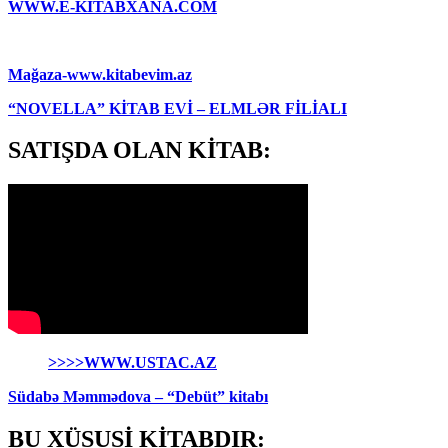
WWW.E-KİTABXANA.COM
Mağaza-www.kitabevim.az
“NOVELLA” KİTAB EVİ – ELMLƏR FİLİALI
SATIŞDA OLAN KİTAB:
>>>>WWW.USTAC.AZ
Südabə Məmmədova – “Debüt” kitabı
BU XÜSUSİ KİTABDIR: