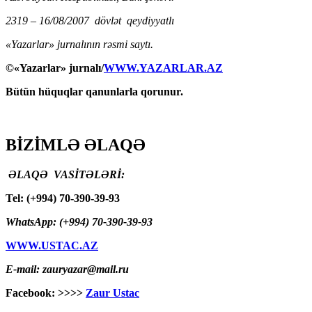
2319 – 16/08/2007 dövlət qeydiyyatlı
«Yazarlar» jurnalının rəsmi saytı.
©«Yazarlar» jurnalı/
WWW.YAZARLAR.AZ
Bütün hüquqlar qanunlarla qorunur.
BİZİMLƏ ƏLAQƏ
ƏLAQƏ VASİTƏLƏRİ:
Tel: (+994) 70-390-39-93
WhatsApp: (+994) 70-390-39-93
WWW.USTAC.AZ
E-mail: zauryazar@mail.ru
Facebook: >>>>
Zaur Ustac