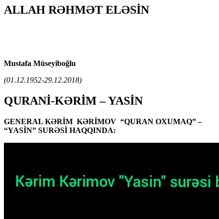
ALLAH RƏHMƏT ELƏSİN
Mustafa Müseyiboğlu
(01.12.1952-29.12.2018)
QURANİ-KƏRİM – YASİN
GENERAL KƏRİM KƏRİMOV “QURAN OXUMAQ” –
“YASİN” SURƏSİ HAQQINDA: