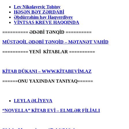
Lev Nikolayeviç Tolstoy
HƏSƏN BƏY ZƏRDABİ
Əbdürrəhim bəy Haqverdiyev
VİNTSAS KREVE HAQQINDA
========== ƏDƏBİ TƏNQİD ==========
MÜSTƏQİL ƏDƏBİ TƏNQİD – MƏTANƏT VAHİD
========== YENİ KİTABLAR ==========
KİTAB DÜKANI – WWW.KİTABEVİM.AZ
======ONU YAXINDAN TANIYAQ======
LEYLA ƏLİYEVA
“NOVELLA” KİTAB EVİ – ELMLƏR FİLİALI