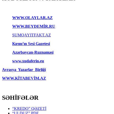
WWW.OLAYLAR.AZ
WWW.BEYDEMİR.RU
SUMQAYITFAKT.AZ
Kırım’ın Sesi Gazetesi
Azərbaycan-Ruznaməsi
www.xudaferin.eu
Avrasya Yazarlar Birliği
WWW.KİTABEVİM.AZ
SƏHİFƏLƏR
“KREDO” QƏZETİ
“ULDUZ” PDF