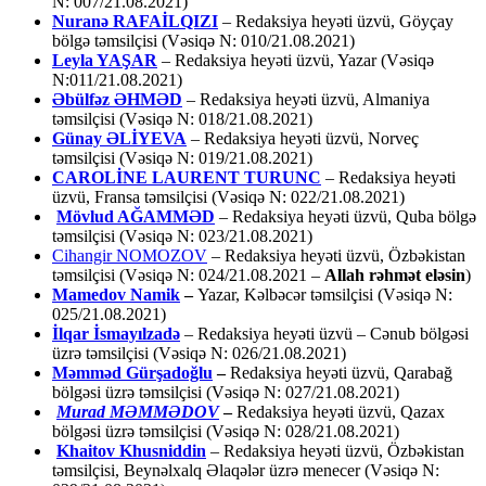
N: 007/21.08.2021)
Nuranə RAFAİLQIZI
– Redaksiya heyəti üzvü, Göyçay
bölgə təmsilçisi (Vəsiqə N: 010/21.08.2021)
Leyla YAŞAR
– Redaksiya heyəti üzvü, Yazar (Vəsiqə
N:011/21.08.2021)
Əbülfəz ƏHMƏD
– Redaksiya heyəti üzvü, Almaniya
təmsilçisi (Vəsiqə N: 018/21.08.2021)
Günay ƏLİYEVA
– Redaksiya heyəti üzvü, Norveç
təmsilçisi (Vəsiqə N: 019/21.08.2021)
CAROLİNE LAURENT TURUNC
– Redaksiya heyəti
üzvü, Fransa təmsilçisi (Vəsiqə N: 022/21.08.2021)
Mövlud AĞAMMƏD
– Redaksiya heyəti üzvü, Quba bölgə
təmsilçisi (Vəsiqə N: 023/21.08.2021)
Cihangir NOMOZOV
– Redaksiya heyəti üzvü, Özbəkistan
təmsilçisi (Vəsiqə N: 024/21.08.2021 –
Allah rəhmət eləsin
)
Mamedov Namik
–
Yazar, Kəlbəcər təmsilçisi (Vəsiqə N:
025/21.08.2021)
İlqar İsmayılzadə
–
Redaksiya heyəti üzvü – Cənub bölgəsi
üzrə təmsilçisi (Vəsiqə N: 026/21.08.2021)
Məmməd Gürşadoğlu
–
Redaksiya heyəti üzvü, Qarabağ
bölgəsi üzrə təmsilçisi (Vəsiqə N: 027/21.08.2021)
Murad MƏMMƏDOV
–
Redaksiya heyəti üzvü, Qazax
bölgəsi üzrə təmsilçisi (Vəsiqə N: 028/21.08.2021)
Khaitov Khusniddin
– Redaksiya heyəti üzvü, Özbəkistan
təmsilçisi, Beynəlxalq Əlaqələr üzrə menecer (Vəsiqə N: