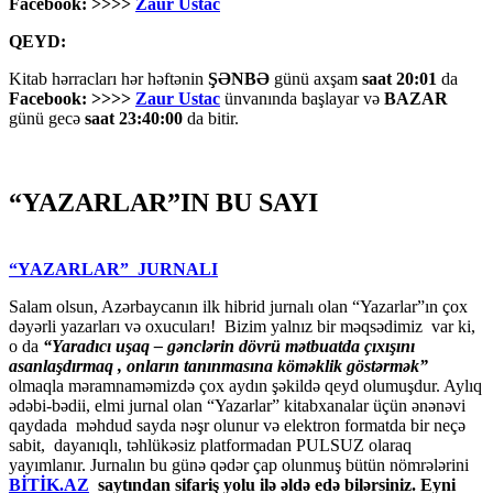
Facebook: >>>>
Zaur Ustac
QEYD:
Kitab hərracları hər həftənin
ŞƏNBƏ
günü axşam
saat 20:01
da
Facebook: >>>>
Zaur Ustac
ünvanında başlayar və
BAZAR
günü gecə
saat 23:40:00
da bitir.
“YAZARLAR”IN BU SAYI
“YAZARLAR” JURNALI
Salam olsun, Azərbaycanın ilk hibrid jurnalı olan “Yazarlar”ın çox
dəyərli yazarları və oxucuları! Bizim yalnız bir məqsədimiz var ki,
o da
“
Yaradıcı uşaq – gәnclәrin dövrü mәtbuatda çıxışını
asanlaşdırmaq , onların tanınmasına kömәklik göstәrmәk”
olmaqla məramnaməmizdə çox aydın şəkildə qeyd olumuşdur. Aylıq
ədəbi-bədii, elmi jurnal olan “Yazarlar” kitabxanalar üçün ənənəvi
qaydada məhdud sayda nəşr olunur və elektron formatda bir neçə
sabit, dayanıqlı, təhlükəsiz platformadan PULSUZ olaraq
yayımlanır. Jurnalın bu günə qədər çap olunmuş bütün nömrələrini
BİTİK.AZ
saytından sifariş yolu ilə əldə edə bilərsiniz. Eyni