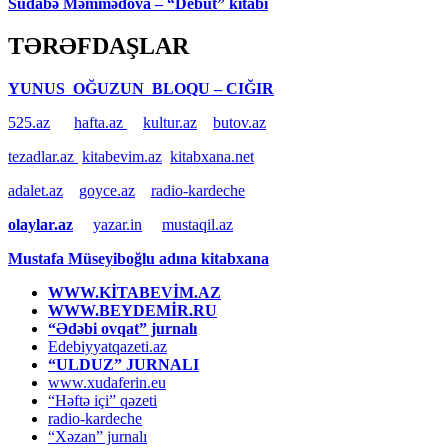
Südabə Məmmədova – “Debüt” kitabı
TƏRƏFDAŞLAR
YUNUS OĞUZUN BLOQU – CIĞIR
525.az
hafta.az
kultur.az
butov.az
tezadlar.az
kitabevim.az
kitabxana.net
adalet.az
goyce.az
radio-kardeche
olaylar.az
yazar.in
mustaqil.az
Mustafa Müseyiboğlu adına kitabxana
WWW.KİTABEVİM.AZ
WWW.BEYDEMİR.RU
“Ədəbi ovqat” jurnalı
Edebiyyatqazeti.az
“ULDUZ” JURNALI
www.xudaferin.eu
“Həftə içi” qəzeti
radio-kardeche
“Xəzan” jurnalı