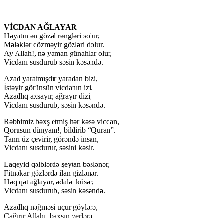
VİCDAN AĞLAYAR
Həyatın ən gözəl rəngləri solur,
Mələklər dözməyir gözləri dolur.
Ay Allah!, nə yaman günahlar olur,
Vicdanı susdurub səsin kəsəndə.
Azad yaratmışdır yaradan bizi,
İstəyir görünsün vicdanın izi.
Azadlıq axsayır, ağrayır dizi,
Vicdanı susdurub, səsin kəsəndə.
Rəbbimiz bəxş etmiş hər kəsə vicdan,
Qorusun dünyanı!, bildirib “Quran”.
Tanrı üz çevirir, görəndə insan,
Vicdanı susdurur, səsini kəsir.
Laqeyid qəlblərdə şeytan bəslənər,
Fitnəkar gözlərdə ilan gizlənər.
Həqiqət ağlayar, ədalət küsər,
Vicdanı susdurub, səsin kəsəndə.
Azadlıq nəğməsi uçur göylərə,
Çağırır Allahı, baxsın yerlərə,