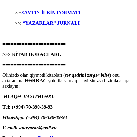
>>:
SAYTIN İLKİN FORMATI
>>:
“YAZARLAR” JURNALI
=======================
>>> KİTAB HƏRACLARI:
=======================
Əlinizdə olan qiymətli kitabları (
zər qədrini zərgər bilər
) onu
axtaranlara
HƏRRAC
yolu ilə satmaq istəyirsinizsə bizimlə əlaqə
saxlayın:
ƏLAQƏ VASİTƏLƏRİ:
Tel: (+994) 70-390-39-93
WhatsApp: (+994) 70-390-39-93
E-mail: zauryazar@mail.ru