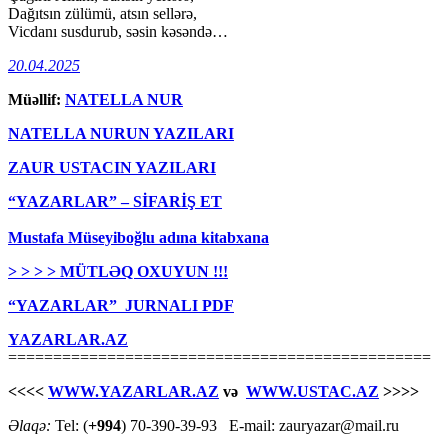
Dağıtsın zülümü, atsın sellərə,
Vicdanı susdurub, səsin kəsəndə…
20.04.2025
Müəllif:
NATELLA NUR
NATELLA NURUN YAZILARI
ZAUR USTACIN YAZILARI
“YAZARLAR” – SİFARİŞ ET
Mustafa Müseyiboğlu adına kitabxana
> > > > MÜTLƏQ OXUYUN !!!
“YAZARLAR” JURNALI PDF
YAZARLAR.AZ
===============================================
<<<<
WWW.YAZARLAR.AZ
və
WWW.USTAC.AZ
>>>>
Əlaqə:
Tel: (
+994
) 70-390-39-93 E-mail: zauryazar@mail.ru