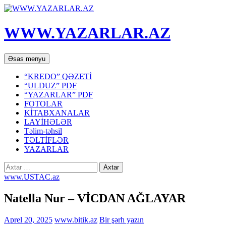
WWW.YAZARLAR.AZ
Axtar
Mühtəviyyata
Əsas menyu
keç
“KREDO” QƏZETİ
“ULDUZ” PDF
“YAZARLAR” PDF
FOTOLAR
KİTABXANALAR
LAYİHƏLƏR
Təlim-təhsil
TƏLTİFLƏR
YAZARLAR
Axtarış:
www.USTAC.az
Natella Nur – VİCDAN AĞLAYAR
Aprel 20, 2025
www.bitik.az
Bir şərh yazın