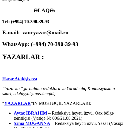
ƏLAQƏ:
Tel: (+994) 70-390-39-93
E-mail: zauryazar@mail.ru
WhatsApp: (
+994
) 70-390-39-93
YAZARLAR :
Həcər Atakişiyeva
“Yazarlar” jurnalının redaktoru və Yaradıcılıq Komissiyasının
sədri, ədəbiyyatşünas-tənqidçı
“
YAZARLAR
“IN MÜSTƏQİL YAZARLARI:
Aytac İBRAHİM
– Redaksiya heyəti üzvü, Qax bölgə
təmsilçisi (Vəsiqə N: 006/21.08.2021)
Səma MUĞANNA
– Redaksiya heyəti üzvü, Yazar (Vəsiqə