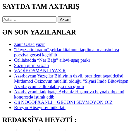
SAYTDA TAM AXTARIŞ
Axtarış:
ƏN SON YAZILANLAR
Zaur Ustac yazır
“Payız ətirli qadın” şeirlər kitabının təqdimat mərasimi və
poeziya gecəsi keçirilib
Cəlilabadda “Nar Bağı” ailəvi-uşaq parkı
Sözün qırmızı xətti
VAQİF OSMANLI YAZIR
Azərbaycan Yazıçılar Birliyinin üzvü, prezident təqaüdçüsü
Mirdaməd Əzizovun müəllifi olduğu “Siyasi İradə Bütövləşən
Azərbaycan” adlı kitab işıq üzü gördü
Azərbaycanlı tədqiqatçı Aybəniz Haşımova beynəlxalq elmi
konqresdə iştirak edib
Əli NƏCƏFXANLI – GECƏNİ SEVMƏYƏN QIZ
Rövşən Hüseynov mükafatı
REDAKSİYA HEYƏTİ :