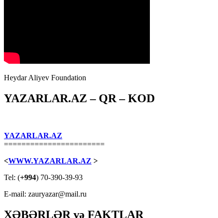
Heydar Aliyev Foundation
YAZARLAR.AZ – QR – KOD
YAZARLAR.AZ
=======================
<
WWW.YAZARLAR.AZ
>
Tel: (
+994
) 70-390-39-93
E-mail: zauryazar@mail.ru
XƏBƏRLƏR və FAKTLAR