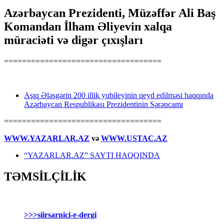
Azərbaycan Prezidenti, Müzəffər Ali Baş
Komandan İlham Əliyevin xalqa
müraciəti və digər çıxışları
===================================
Aşıq Ələsgərin 200 illik yubileyinin qeyd edilməsi haqqında
Azərbaycan Respublikası Prezidentinin Sərəncamı
===================================
WWW.YAZARLAR.AZ
və
WWW.USTAC.AZ
“YAZARLAR.AZ” SAYTI HAQQINDA
TƏMSİLÇİLİK
>>>siirsarnici-e-dergi