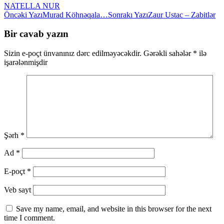
NATELLA NUR
Yazılar
Öncəki Yazı
Murad Köhnəqala…
Sonrakı Yazı
Zaur Ustac – Zabitlər
üzrə
Bir cavab yazın
naviqasiya
Sizin e-poçt ünvanınız dərc edilməyəcəkdir.
Gərəkli sahələr
*
ilə
işarələnmişdir
Şərh
*
Ad
*
E-poçt
*
Veb sayt
Save my name, email, and website in this browser for the next
time I comment.