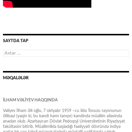
SAYTDA TAP
Axtarış:
MƏQALƏLƏR
İLHAM VƏLİYEV HAQQINDA
Vəliyev İlham Əli oğlu, 7 oktyabr 1959 –cu ildə Tovuzu rayonunun
Əlibəyi (yəqin ki, bu kəndi hamı tanıyır) kəndində müəllim ailəsində
anadan olub. Azərbaycan Dövlət Pedoqoji Universitetinin Riyaziyyat
fakültəsini bitirib. Müəllimliklə başladığı fəaliyyəti dövründə indiyə