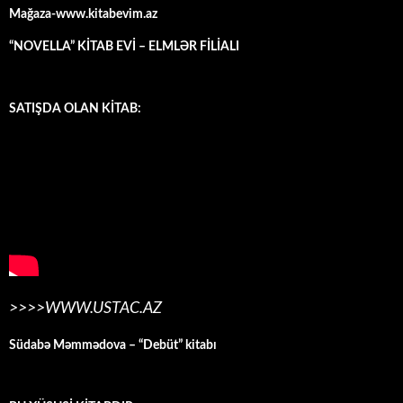
Mağaza-www.kitabevim.az
“NOVELLA” KİTAB EVİ – ELMLƏR FİLİALI
SATIŞDA OLAN KİTAB:
>>>>WWW.USTAC.AZ
Südabə Məmmədova – “Debüt” kitabı