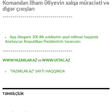
Komandan İlham Əliyevin xalqa müraciəti və
digər çıxışları
===================================
Aşıq Ələsgərin 200 illik yubileyinin qeyd edilməsi haqqında
Azərbaycan Respublikası Prezidentinin Sərəncamı
===================================
WWW.YAZARLAR.AZ
və
WWW.USTAC.AZ
“YAZARLAR.AZ” SAYTI HAQQINDA
TƏMSİLÇİLİK