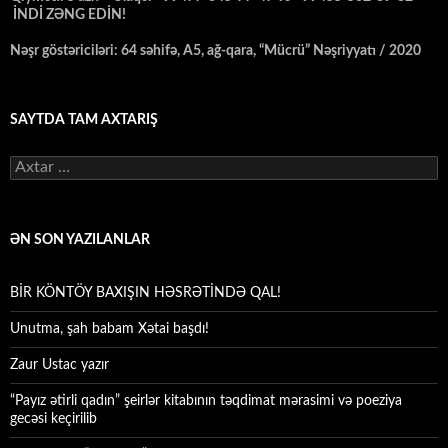
İNDİ ZƏNG EDİN!
Nəşr göstəriciləri: 64 səhifə, A5, ağ-qara, “Mücrü” Nəşriyyatı / 2020
SAYTDA TAM AXTARIŞ
Axtarış:
ƏN SON YAZILANLAR
BİR KÖNTÖY BAXIŞIN HƏSRƏTİNDƏ QAL!
Unutma, şah babam Xətai başdı!
Zaur Ustac yazır
“Payız ətirli qadın” şeirlər kitabının təqdimat mərasimi və poeziya
gecəsi keçirilib