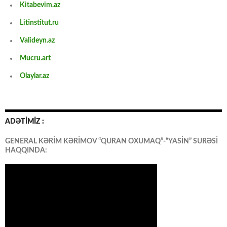
Kitabevim.az
Litinstitut.ru
Valideyn.az
Mucru.art
Olaylar.az
ADƏTİMİZ :
GENERAL KƏRİM KƏRİMOV “QURAN OXUMAQ”-“YASİN” SURƏSİ
HAQQINDA: