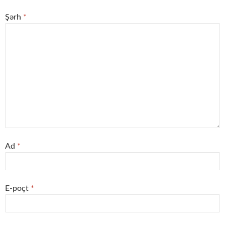
Şərh
*
Ad
*
E-poçt
*