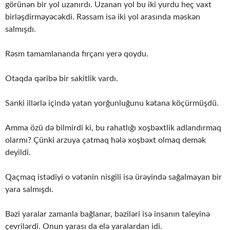
görünən bir yol uzanırdı. Uzanan yol bu iki yurdu heç vaxt
birləşdirməyəcəkdi. Rəssam isə iki yol arasında məskən
salmışdı.
Rəsm tamamlananda fırçanı yerə qoydu.
Otaqda qəribə bir sakitlik vardı.
Sanki illərlə içində yatan yorğunluğunu kətana köçürmüşdü.
Amma özü də bilmirdi ki, bu rahatlığı xoşbəxtlik adlandırmaq
olarmı? Çünki arzuya çatmaq hələ xoşbəxt olmaq demək
deyildi.
Qaçmaq istədiyi o vətənin nisgili isə ürəyində sağalmayan bir
yara salmışdı.
Bəzi yaralar zamanla bağlanar, bəziləri isə insanın taleyinə
çevrilərdi. Onun yarası da elə yaralardan idi.