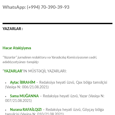
WhatsApp: (
+994
) 70-390-39-93
YAZARLAR :
Həcər Atakişiyeva
“Yazarlar” jurnalının redaktoru və Yaradıcılıq Komissiyasının sədri,
ədəbiyyatşünas-tənqidçı
“
YAZARLAR
“IN MÜSTƏQİL YAZARLARI:
Aytac İBRAHİM
– Redaksiya heyəti üzvü, Qax bölgə təmsilçisi
(Vəsiqə N: 006/21.08.2021)
Səma MUĞANNA
– Redaksiya heyəti üzvü, Yazar (Vəsiqə N:
007/21.08.2021)
Nuranə RAFAİLQIZI
– Redaksiya heyəti üzvü, Göyçay bölgə
təmsilçisi (Vəsiqə N: 010/21.08.2021)