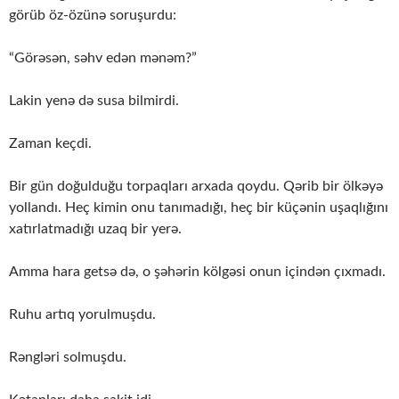
görüb öz-özünə soruşurdu:
“Görəsən, səhv edən mənəm?”
Lakin yenə də susa bilmirdi.
Zaman keçdi.
Bir gün doğulduğu torpaqları arxada qoydu. Qərib bir ölkəyə
yollandı. Heç kimin onu tanımadığı, heç bir küçənin uşaqlığını
xatırlatmadığı uzaq bir yerə.
Amma hara getsə də, o şəhərin kölgəsi onun içindən çıxmadı.
Ruhu artıq yorulmuşdu.
Rəngləri solmuşdu.