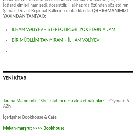
qədər bir çox təhsil müəssisələrində müxtəlif vəzifələrdə çalışıb.
İqtisad elmləri namizədi, dosentdir. Hal-hazırda özündən söz etdirən
Şamaxı Dövlət Regional Kollecinə rəhbərlik edir.
QƏHRƏMANIMIZI
YAXINDAN TANIYAQ:
İLHAM VƏLİYEV – STEREOTİPLƏRİ YOX EDƏN ADAM
BİR MÜƏLLİM TANIYIRAM – İLHAM VƏLİYEV
YENİ KİTAB
Təranə Məmmədin “Sirr” kitabını necə əldə etmək olar? –
Qiyməti: 5
AZN
İçərişəhər Bookhouse & Cafe
Məkan-marşrut >>>> Bookhouse