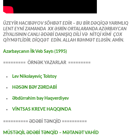
ÜZEYİR HACIBƏYOV SÖHBƏT EDİR – BU BİR DƏQİQƏ YARIMLIQ
LENT EYNİ ZAMANDA XX ƏSRİN ORTALARANDA AZƏRBAYCAN
ZİYALISININ CANLI ƏDƏBİ DANIŞIQ DİLİ VƏ NİTQİ KİMİ ÇOX
QİYMƏTLİDİR. DİQQƏT EDİN. ALLAH RƏHMƏT ELƏSİN. AMİN.
Azərbaycanın İlk Veb Saytı (1995)
========= ÖRNƏK YAZARLAR =========
Lev Nikolayeviç Tolstoy
HƏSƏN BƏY ZƏRDABİ
Əbdürrəhim bəy Haqverdiyev
VİNTSAS KREVE HAQQINDA
========== ƏDƏBİ TƏNQİD ==========
MÜSTƏQİL ƏDƏBİ TƏNQİD – MƏTANƏT VAHİD