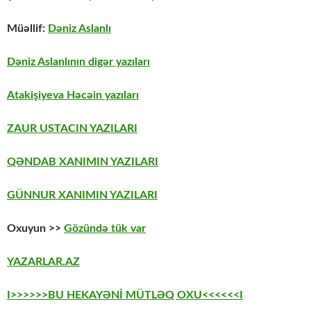
Müəllif:
Dəniz Aslanlı
Dəniz Aslanlının digər yazıları
Atakişiyeva Həcəin yazıları
ZAUR USTACIN YAZILARI
QƏNDAB XANIMIN YAZILARI
GÜNNUR XANIMIN YAZILARI
Oxuyun >>
Gözündə tük var
YAZARLAR.AZ
I>>>>>>BU HEKAYƏNİ MÜTLƏQ OXU<<<<<<I