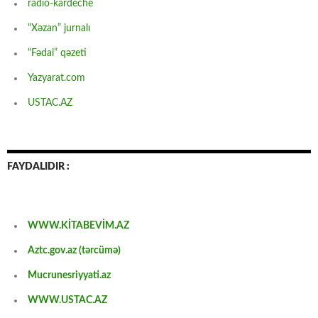
radio-kardeche
“Xəzan” jurnalı
“Fədai” qəzeti
Yazyarat.com
USTAC.AZ
FAYDALIDIR :
WWW.KİTABEVİM.AZ
Aztc.gov.az (tərcümə)
Mucrunesriyyati.az
WWW.USTAC.AZ