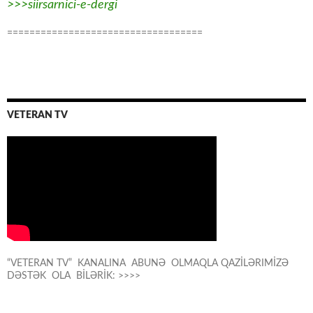
>>>siirsarnici-e-dergi
===================================
VETERAN TV
“VETERAN TV” KANALINA ABUNƏ OLMAQLA QAZİLƏRIMİZƏ
DƏSTƏK OLA BİLƏRİK: >>>>