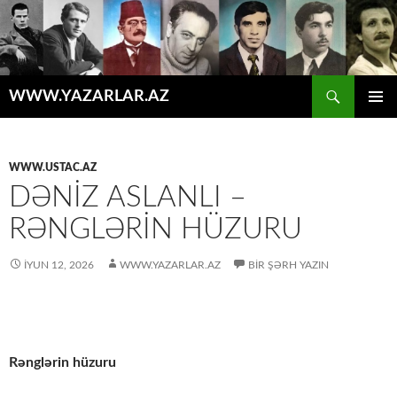
Axtar
WWW.YAZARLAR.AZ
MÜHTƏVIYYATA
ƏSAS
KEÇ
MENYU
WWW.USTAC.AZ
DƏNIZ ASLANLI –
RƏNGLƏRIN HÜZURU
İYUN 12, 2026
WWW.YAZARLAR.AZ
BIR ŞƏRH YAZIN
Rənglərin hüzuru