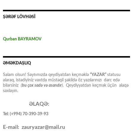
ŞƏRƏF LÖVHƏSİ
Qurban BAYRAMOV
ƏMƏKDAŞLIQ
Salam olsun! Saytımızda qeydiyatdan keçməklə
“YAZAR”
statusu
alaraq, istədiyiniz vaxtda müstəqil şəkildə öz yazılarınızı dərc edə
bilərsiniz
(
bu çox sadə və asandır
).
Qeydiyyatdan keçmək üçün əlaqə
saxlayın.
ƏLAQƏ:
Tel: (+994) 70-390-39-93
E-mail: zauryazar@mail.ru