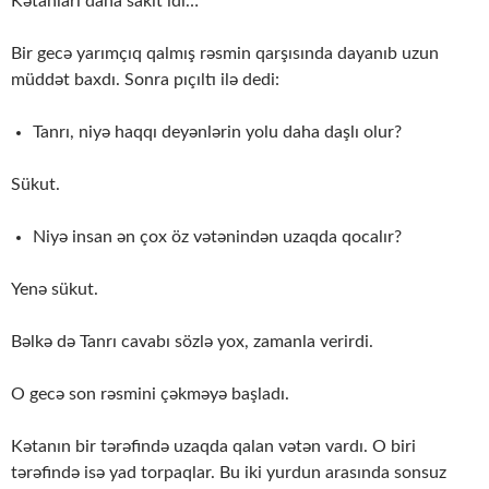
Kətanları daha sakit idi…
Bir gecə yarımçıq qalmış rəsmin qarşısında dayanıb uzun
müddət baxdı. Sonra pıçıltı ilə dedi:
Tanrı, niyə haqqı deyənlərin yolu daha daşlı olur?
Sükut.
Niyə insan ən çox öz vətənindən uzaqda qocalır?
Yenə sükut.
Bəlkə də Tanrı cavabı sözlə yox, zamanla verirdi.
O gecə son rəsmini çəkməyə başladı.
Kətanın bir tərəfində uzaqda qalan vətən vardı. O biri
tərəfində isə yad torpaqlar. Bu iki yurdun arasında sonsuz