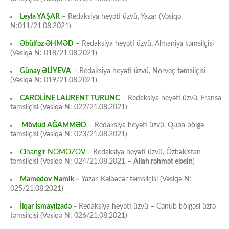
Leyla YAŞAR
– Redaksiya heyəti üzvü, Yazar (Vəsiqə
N:011/21.08.2021)
Əbülfəz ƏHMƏD
– Redaksiya heyəti üzvü, Almaniya təmsilçisi
(Vəsiqə N: 018/21.08.2021)
Günay ƏLİYEVA
– Redaksiya heyəti üzvü, Norveç təmsilçisi
(Vəsiqə N: 019/21.08.2021)
CAROLİNE LAURENT TURUNC
– Redaksiya heyəti üzvü, Fransa
təmsilçisi (Vəsiqə N: 022/21.08.2021)
Mövlud AĞAMMƏD
– Redaksiya heyəti üzvü, Quba bölgə
təmsilçisi (Vəsiqə N: 023/21.08.2021)
Cihangir NOMOZOV
– Redaksiya heyəti üzvü, Özbəkistan
təmsilçisi (Vəsiqə N: 024/21.08.2021 –
Allah rəhmət eləsin
)
Mamedov Namik
–
Yazar, Kəlbəcər təmsilçisi (Vəsiqə N:
025/21.08.2021)
İlqar İsmayılzadə
–
Redaksiya heyəti üzvü – Cənub bölgəsi üzrə
təmsilçisi (Vəsiqə N: 026/21.08.2021)