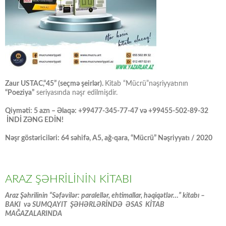
Zaur USTAC,“45” (seçmə şeirlər).
Kitab “Mücrü”nəşriyyatının
“Poeziya”
seriyasında nəşr edilmişdir.
Qiyməti: 5 azn – Əlaqə: +99477-345-77-47 və +99455-502-89-32
İNDİ ZƏNG EDİN!
Nəşr göstəriciləri: 64 səhifə, A5, ağ-qara, “Mücrü” Nəşriyyatı / 2020
ARAZ ŞƏHRİLİNİN KİTABI
Araz Şəhrilinin “Səfəvilər: paralellər, ehtimallar, həqiqətlər…” kitabı –
BAKI və SUMQAYIT ŞƏHƏRLƏRİNDƏ ƏSAS KİTAB
MAĞAZALARINDA