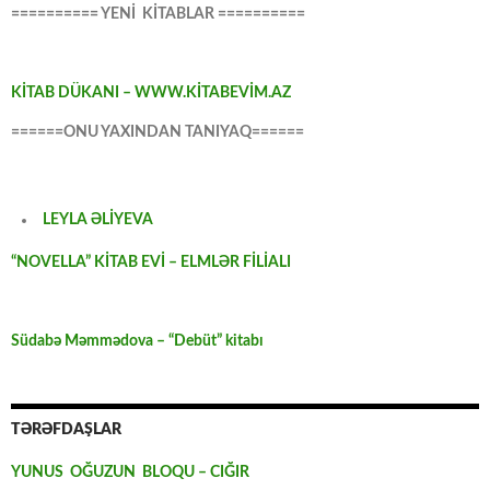
========== YENİ KİTABLAR ==========
KİTAB DÜKANI – WWW.KİTABEVİM.AZ
======ONU YAXINDAN TANIYAQ======
LEYLA ƏLİYEVA
“NOVELLA” KİTAB EVİ – ELMLƏR FİLİALI
Südabə Məmmədova – “Debüt” kitabı
TƏRƏFDAŞLAR
YUNUS OĞUZUN BLOQU – CIĞIR