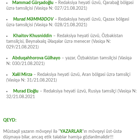
Məmməd Gürşadoğlu
–
Redaksiya heyəti üzvü, Qarabağ bölgəsi
üzrə təmsilçisi (Vəsiqə N: 027/21.08.2021)
Murad MƏMMƏDOV
–
Redaksiya heyəti üzvü, Qazax bölgəsi
üzrə təmsilçisi (Vəsiqə N: 028/21.08.2021)
Khaitov Khusniddin
– Redaksiya heyəti üzvü, Özbəkistan
təmsilçisi, Beynəlxalq Əlaqələr üzrə menecer (Vəsiqə N:
029/21.08.2021)
Abduqahhorova Gülhayo
– yazar, Özbəkistan təmsilçisi (Vəsiqə
N: 030/21.08.2021)
Xəlil Mirzə
– Redaksiya heyəti üzvü, Aran bölgəsi üzrə təmsilçi
(Vəsiqə N: 31/21.08.2021)
Murad Eloğlu
– Redaksiya heyəti üzvü, Rusiya təmsilçi (Vəsiqə N:
32/21.08.2021
QEYD:
Müstəqil yazarın mövqeyi ilə “
YAZARLAR
“ın mövqeyi üst-üstə
düşməyə bilər, ancaq etik tələblər həmişə gözlənilməlidir!!!