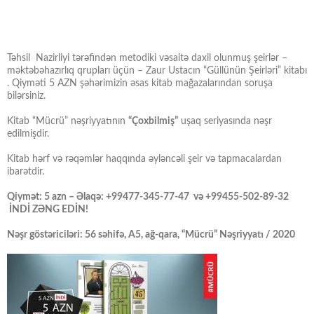
Təhsil Nazirliyi tərəfindən metodiki vəsaitə daxil olunmuş şeirlər –
məktəbəhazırlıq qrupları üçün – Zaur Ustacın “Güllünün Şeirləri” kitabı
. Qiyməti 5 AZN şəhərimizin əsas kitab mağazalarından soruşa
bilərsiniz.
Kitab “Mücrü” nəşriyyatının
“Çoxbilmiş”
uşaq seriyasında nəşr
edilmişdir.
Kitab hərf və rəqəmlər haqqında əyləncəli şeir və tapmacalardan
ibarətdir.
Qiymət: 5 azn – Əlaqə: +99477-345-77-47 və +99455-502-89-32
İNDİ ZƏNG EDİN!
Nəşr göstəriciləri: 56 səhifə, A5, ağ-qara, “Mücrü” Nəşriyyatı / 2020