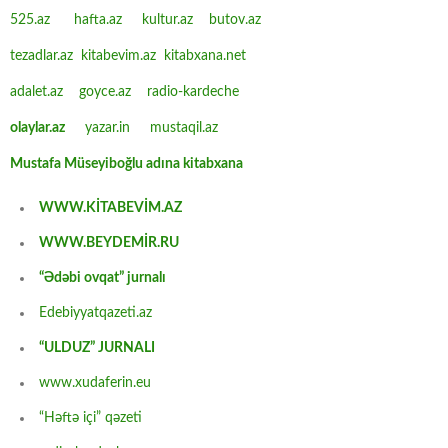
525.az
hafta.az
kultur.az
butov.az
tezadlar.az
kitabevim.az
kitabxana.net
adalet.az
goyce.az
radio-kardeche
olaylar.az
yazar.in
mustaqil.az
Mustafa Müseyiboğlu adına kitabxana
WWW.KİTABEVİM.AZ
WWW.BEYDEMİR.RU
“Ədəbi ovqat” jurnalı
Edebiyyatqazeti.az
“ULDUZ” JURNALI
www.xudaferin.eu
“Həftə içi” qəzeti