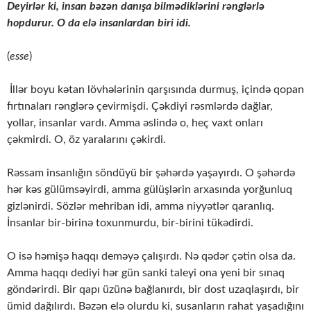
Deyirlər ki, insan bəzən danışa bilmədiklərini rənglərlə
hopdurur. O da elə insanlardan biri idi.
(
esse
)
İllər boyu kətan lövhələrinin qarşısında durmuş, içində qopan
fırtınaları rənglərə çevirmişdi. Çəkdiyi rəsmlərdə dağlar,
yollar, insanlar vardı. Amma əslində o, heç vaxt onları
çəkmirdi. O, öz yaralarını çəkirdi.
Rəssam insanlığın söndüyü bir şəhərdə yaşayırdı. O şəhərdə
hər kəs gülümsəyirdi, amma gülüşlərin arxasında yorğunluq
gizlənirdi. Sözlər mehriban idi, amma niyyətlər qaranlıq.
İnsanlar bir-birinə toxunmurdu, bir-birini tükədirdi.
O isə həmişə haqqı deməyə çalışırdı. Nə qədər çətin olsa da.
Amma haqqı dediyi hər gün sanki taleyi ona yeni bir sınaq
göndərirdi. Bir qapı üzünə bağlanırdı, bir dost uzaqlaşırdı, bir
ümid dağılırdı. Bəzən elə olurdu ki, susanların rahat yaşadığını