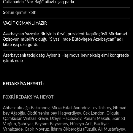
Cəlilabadda “Nar Bağı” ailəvi-uşaq parkı
Sözün qırmızı xətti
VAQİF OSMANLI YAZIR
Azərbaycan Yazıçılar Birliyinin üzvü, prezident təqaüdçüsü Mirdaməd
Əzizovun müəllifi olduğu “Siyasi İradə Bütövləşən Azərbaycan” adlı
kitab işıq üzü gördü
Azərbaycanlı tədqiqatçı Aybəniz Haşımova beynəlxalq elmi konqresdə
iştirak edib
REDAKSİYA HEYƏTİ :
FƏXRİ REDAKSİYA HEYƏTİ
Abbasqulu ağa Bakıxanov, Mirzə Fətəli Axundov, Lev Tolstoy, Əhməd
bəy Ağaoğlu, Əbdürrəhim bəy Haqverdiyev, Cek London, Əliqulu
Qəmküsar, Vintsas Kreve, Üzeyir Hacıbəyov, Pənahi Makulu, Səməd
Vurğun, Şəhriyar, Bayram Bayramov, Hüseyn Arif, Bəxtiyar
Vahabzadə, Cabir Novruz, İldırım Əkbəroğlu (Füzuli), Alı Mustafayev,