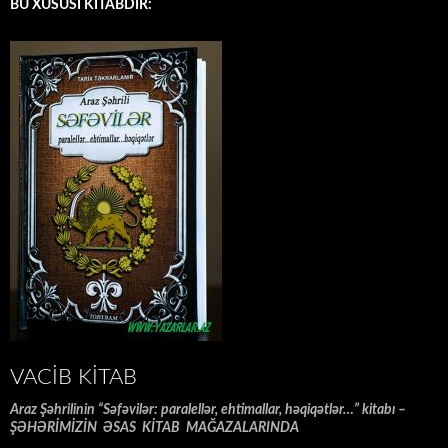
BU XÜSUSİ KİTABDIR:
VACIB KITAB
Araz Şəhrilinin “Səfəvilər: paralellər, ehtimallar, həqiqətlər…” kitabı –
ŞƏHƏRİMİZİN ƏSAS KİTAB MAĞAZALARINDA