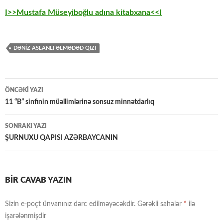
I>>Mustafa Müseyiboğlu adına kitabxana<<I
DƏNIZ ASLANLI ƏLMƏDƏD QIZI
Yazılar
ÖNCƏKI YAZI
üzrə
11 “B” sinfinin müəllimlərinə sonsuz minnətdarlıq
naviqasiya
SONRAKI YAZI
ŞURNUXU QAPISI AZƏRBAYCANIN
BIR CAVAB YAZIN
Sizin e-poçt ünvanınız dərc edilməyəcəkdir.
Gərəkli sahələr
*
ilə
işarələnmişdir