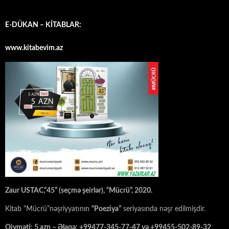
E-DÜKAN – KİTABLAR:
www.kitabevim.az
Zaur USTAC,“45” (seçmə şeirlər), “Mücrü”, 2020.
Kitab “Mücrü”nəşriyyatının
“Poeziya”
seriyasında nəşr edilmişdir.
Qiyməti: 5 azn – Əlaqə: +99477-345-77-47 və +99455-502-89-32