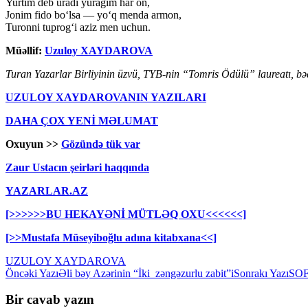
Yurtim deb uradi yuragim har on,
Jonim fido bo‘lsa — yo‘q menda armon,
Turonni tuprog‘i aziz men uchun.
Müəllif:
Uzuloy
XAYDAROVA
Turan Yazarlar Birliyinin üzvü, TYB-nin “Tomris Ödülü” laureatı, bədi
UZULOY XAYDAROVANIN YAZILARI
DAHA ÇOX YENİ MƏLUMAT
Oxuyun >>
Gözündə tük var
Zaur Ustacın şeirləri haqqında
YAZARLAR.AZ
[>>>>>>BU HEKAYƏNİ MÜTLƏQ OXU<<<<<<]
[>>Mustafa Müseyiboğlu adına kitabxana<<]
UZULOY XAYDAROVA
Yazılar
Öncəki Yazı
Əli bəy Azərinin “İki zəngəzurlu zabit”i
Sonrakı Yazı
SO
üzrə
Bir cavab yazın