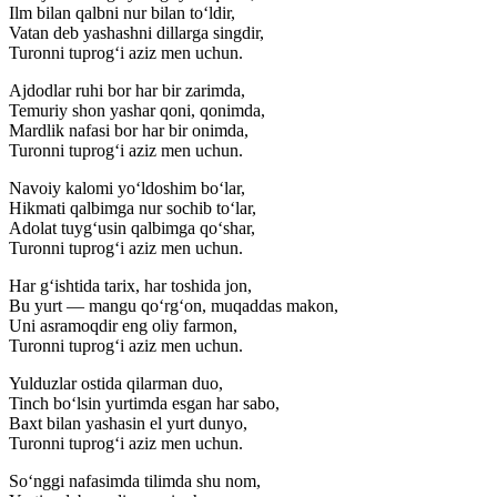
Ilm bilan qalbni nur bilan to‘ldir,
Vatan deb yashashni dillarga singdir,
Turonni tuprog‘i aziz men uchun.
Ajdodlar ruhi bor har bir zarimda,
Temuriy shon yashar qoni, qonimda,
Mardlik nafasi bor har bir onimda,
Turonni tuprog‘i aziz men uchun.
Navoiy kalomi yo‘ldoshim bo‘lar,
Hikmati qalbimga nur sochib to‘lar,
Adolat tuyg‘usin qalbimga qo‘shar,
Turonni tuprog‘i aziz men uchun.
Har g‘ishtida tarix, har toshida jon,
Bu yurt — mangu qo‘rg‘on, muqaddas makon,
Uni asramoqdir eng oliy farmon,
Turonni tuprog‘i aziz men uchun.
Yulduzlar ostida qilarman duo,
Tinch bo‘lsin yurtimda esgan har sabo,
Baxt bilan yashasin el yurt dunyo,
Turonni tuprog‘i aziz men uchun.
So‘nggi nafasimda tilimda shu nom,