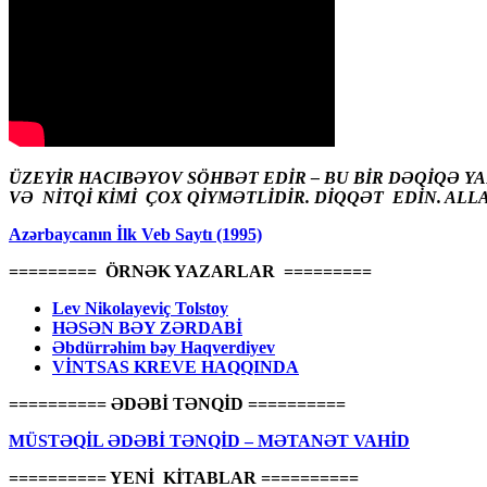
ÜZEYİR HACIBƏYOV SÖHBƏT EDİR – BU BİR DƏQİQƏ Y
VƏ NİTQİ KİMİ ÇOX QİYMƏTLİDİR. DİQQƏT EDİN. ALL
Azərbaycanın İlk Veb Saytı (1995)
========= ÖRNƏK YAZARLAR =========
Lev Nikolayeviç Tolstoy
HƏSƏN BƏY ZƏRDABİ
Əbdürrəhim bəy Haqverdiyev
VİNTSAS KREVE HAQQINDA
========== ƏDƏBİ TƏNQİD ==========
MÜSTƏQİL ƏDƏBİ TƏNQİD – MƏTANƏT VAHİD
========== YENİ KİTABLAR ==========