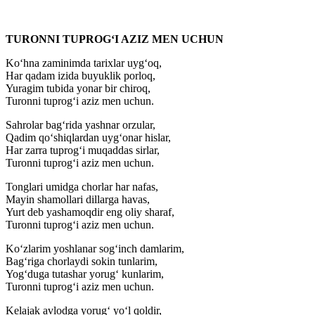
TURONNI TUPROG‘I AZIZ MEN UCHUN
Ko‘hna zaminimda tarixlar uyg‘oq,
Har qadam izida buyuklik porloq,
Yuragim tubida yonar bir chiroq,
Turonni tuprog‘i aziz men uchun.
Sahrolar bag‘rida yashnar orzular,
Qadim qo‘shiqlardan uyg‘onar hislar,
Har zarra tuprog‘i muqaddas sirlar,
Turonni tuprog‘i aziz men uchun.
Tonglari umidga chorlar har nafas,
Mayin shamollari dillarga havas,
Yurt deb yashamoqdir eng oliy sharaf,
Turonni tuprog‘i aziz men uchun.
Ko‘zlarim yoshlanar sog‘inch damlarim,
Bag‘riga chorlaydi sokin tunlarim,
Yog‘duga tutashar yorug‘ kunlarim,
Turonni tuprog‘i aziz men uchun.
Kelajak avlodga yorug‘ yo‘l qoldir,