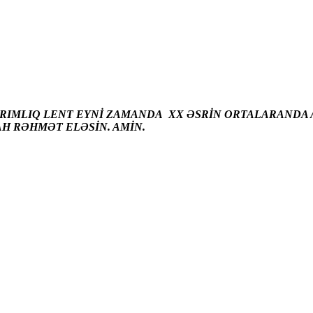
ARIMLIQ LENT EYNİ ZAMANDA XX ƏSRİN ORTALARANDA A
AH RƏHMƏT ELƏSİN. AMİN.