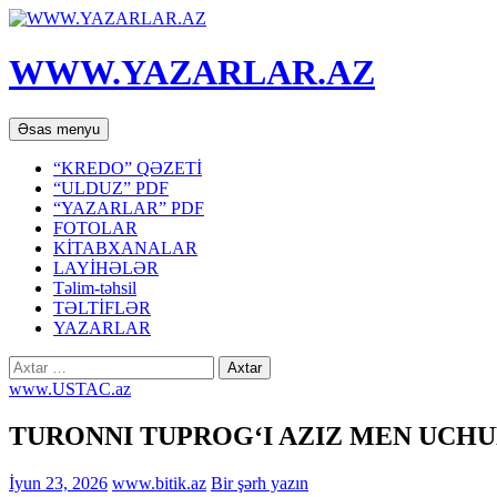
WWW.YAZARLAR.AZ
Axtar
Mühtəviyyata
Əsas menyu
keç
“KREDO” QƏZETİ
“ULDUZ” PDF
“YAZARLAR” PDF
FOTOLAR
KİTABXANALAR
LAYİHƏLƏR
Təlim-təhsil
TƏLTİFLƏR
YAZARLAR
Axtarış:
www.USTAC.az
TURONNI TUPROG‘I AZIZ MEN UCH
İyun 23, 2026
www.bitik.az
Bir şərh yazın