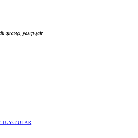
i qiraətçi, yazıçı-şair
F TUYGʻULAR