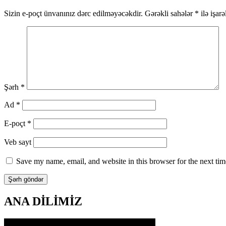
naviqasiya
Sizin e-poçt ünvanınız dərc edilməyəcəkdir.
Gərəkli sahələr
*
ilə işar
Şərh
*
Ad
*
E-poçt
*
Veb sayt
Save my name, email, and website in this browser for the next ti
ANA DİLİMİZ