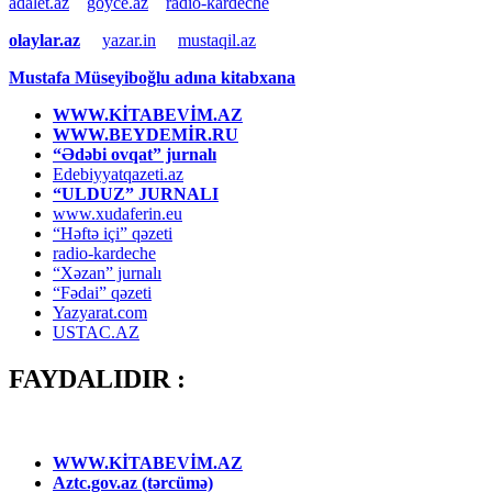
adalet.az
goyce.az
radio-kardeche
olaylar.az
yazar.in
mustaqil.az
Mustafa Müseyiboğlu adına kitabxana
WWW.KİTABEVİM.AZ
WWW.BEYDEMİR.RU
“Ədəbi ovqat” jurnalı
Edebiyyatqazeti.az
“ULDUZ” JURNALI
www.xudaferin.eu
“Həftə içi” qəzeti
radio-kardeche
“Xəzan” jurnalı
“Fədai” qəzeti
Yazyarat.com
USTAC.AZ
FAYDALIDIR :
WWW.KİTABEVİM.AZ
Aztc.gov.az (tərcümə)