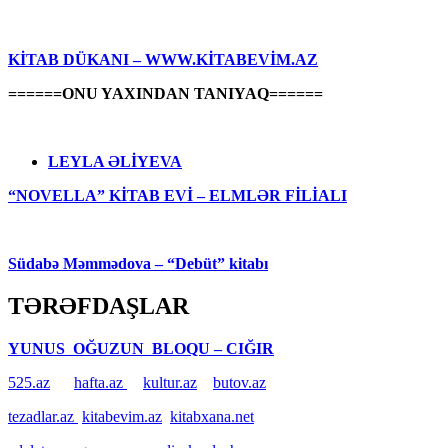
KİTAB DÜKANI – WWW.KİTABEVİM.AZ
======ONU YAXINDAN TANIYAQ======
LEYLA ƏLİYEVA
“NOVELLA” KİTAB EVİ – ELMLƏR FİLİALI
Südabə Məmmədova – “Debüt” kitabı
TƏRƏFDAŞLAR
YUNUS OĞUZUN BLOQU – CIĞIR
525.az
hafta.az
kultur.az
butov.az
tezadlar.az
kitabevim.az
kitabxana.net