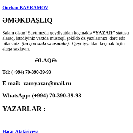
Qurban BAYRAMOV
ƏMƏKDAŞLIQ
Salam olsun! Saytımızda qeydiyatdan keçməklə
“YAZAR”
statusu
alaraq, istədiyiniz vaxtda müstəqil şəkildə öz yazılarınızı dərc edə
bilərsiniz
(
bu çox sadə və asandır
).
Qeydiyyatdan keçmək üçün
əlaqə saxlayın.
ƏLAQƏ:
Tel: (+994) 70-390-39-93
E-mail: zauryazar@mail.ru
WhatsApp: (
+994
) 70-390-39-93
YAZARLAR :
Həcər Atakişiyeva