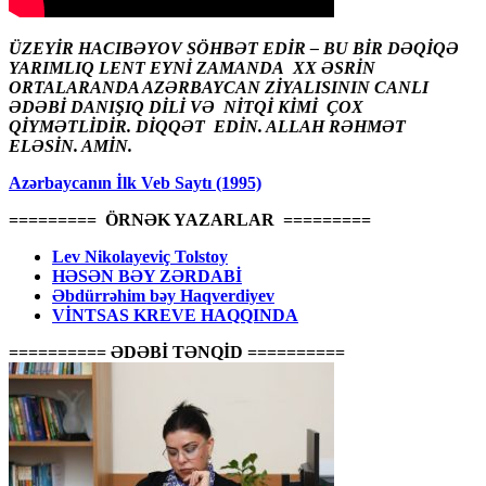
ÜZEYİR HACIBƏYOV SÖHBƏT EDİR – BU BİR DƏQİQƏ
YARIMLIQ LENT EYNİ ZAMANDA XX ƏSRİN
ORTALARANDA AZƏRBAYCAN ZİYALISININ CANLI
ƏDƏBİ DANIŞIQ DİLİ VƏ NİTQİ KİMİ ÇOX
QİYMƏTLİDİR. DİQQƏT EDİN. ALLAH RƏHMƏT
ELƏSİN. AMİN.
Azərbaycanın İlk Veb Saytı (1995)
========= ÖRNƏK YAZARLAR =========
Lev Nikolayeviç Tolstoy
HƏSƏN BƏY ZƏRDABİ
Əbdürrəhim bəy Haqverdiyev
VİNTSAS KREVE HAQQINDA
========== ƏDƏBİ TƏNQİD ==========