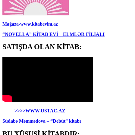
Mağaza-www.kitabevim.az
“NOVELLA” KİTAB EVİ – ELMLƏR FİLİALI
SATIŞDA OLAN KİTAB:
>>>>WWW.USTAC.AZ
Südabə Məmmədova – “Debüt” kitabı
BU XÜSUSİ KİTABDIR: