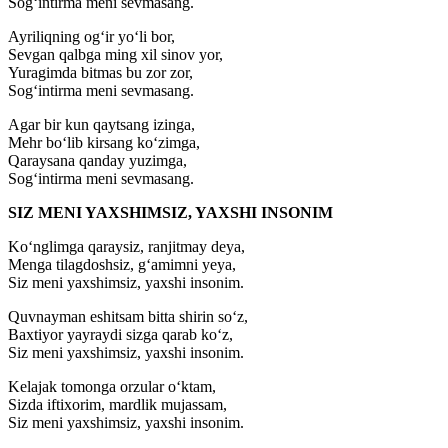
Sog‘intirma meni sevmasang.
Ayriliqning og‘ir yo‘li bor,
Sevgan qalbga ming xil sinov yor,
Yuragimda bitmas bu zor zor,
Sog‘intirma meni sevmasang.
Agar bir kun qaytsang izinga,
Mehr bo‘lib kirsang ko‘zimga,
Qaraysana qanday yuzimga,
Sog‘intirma meni sevmasang.
SIZ MENI YAXSHIMSIZ, YAXSHI INSONIM
Ko‘nglimga qaraysiz, ranjitmay deya,
Menga tilagdoshsiz, g‘amimni yeya,
Siz meni yaxshimsiz, yaxshi insonim.
Quvnayman eshitsam bitta shirin so‘z,
Baxtiyor yayraydi sizga qarab ko‘z,
Siz meni yaxshimsiz, yaxshi insonim.
Kelajak tomonga orzular o‘ktam,
Sizda iftixorim, mardlik mujassam,
Siz meni yaxshimsiz, yaxshi insonim.