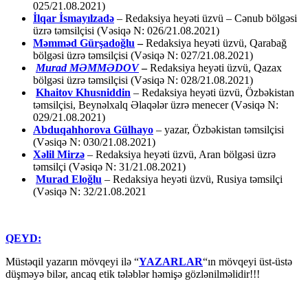
025/21.08.2021)
İlqar İsmayılzadə
–
Redaksiya heyəti üzvü – Cənub bölgəsi
üzrə təmsilçisi (Vəsiqə N: 026/21.08.2021)
Məmməd Gürşadoğlu
–
Redaksiya heyəti üzvü, Qarabağ
bölgəsi üzrə təmsilçisi (Vəsiqə N: 027/21.08.2021)
Murad MƏMMƏDOV
–
Redaksiya heyəti üzvü, Qazax
bölgəsi üzrə təmsilçisi (Vəsiqə N: 028/21.08.2021)
Khaitov Khusniddin
– Redaksiya heyəti üzvü, Özbəkistan
təmsilçisi, Beynəlxalq Əlaqələr üzrə menecer (Vəsiqə N:
029/21.08.2021)
Abduqahhorova Gülhayo
– yazar, Özbəkistan təmsilçisi
(Vəsiqə N: 030/21.08.2021)
Xəlil Mirzə
– Redaksiya heyəti üzvü, Aran bölgəsi üzrə
təmsilçi (Vəsiqə N: 31/21.08.2021)
Murad Eloğlu
– Redaksiya heyəti üzvü, Rusiya təmsilçi
(Vəsiqə N: 32/21.08.2021
QEYD:
Müstəqil yazarın mövqeyi ilə “
YAZARLAR
“ın mövqeyi üst-üstə
düşməyə bilər, ancaq etik tələblər həmişə gözlənilməlidir!!!