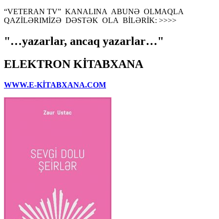
“VETERAN TV” KANALINA ABUNƏ OLMAQLA
QAZİLƏRIMİZƏ DƏSTƏK OLA BİLƏRİK: >>>>
"…yazarlar, ancaq yazarlar…"
ELEKTRON KİTABXANA
WWW.E-KİTABXANA.COM