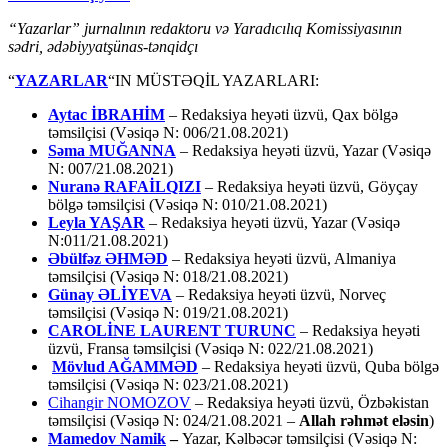
“Yazarlar” jurnalının redaktoru və Yaradıcılıq Komissiyasının
sədri, ədəbiyyatşünas-tənqidçı
“
YAZARLAR
“IN MÜSTƏQİL YAZARLARI:
Aytac İBRAHİM
– Redaksiya heyəti üzvü, Qax bölgə
təmsilçisi (Vəsiqə N: 006/21.08.2021)
Səma MUĞANNA
– Redaksiya heyəti üzvü, Yazar (Vəsiqə
N: 007/21.08.2021)
Nuranə RAFAİLQIZI
– Redaksiya heyəti üzvü, Göyçay
bölgə təmsilçisi (Vəsiqə N: 010/21.08.2021)
Leyla YAŞAR
– Redaksiya heyəti üzvü, Yazar (Vəsiqə
N:011/21.08.2021)
Əbülfəz ƏHMƏD
– Redaksiya heyəti üzvü, Almaniya
təmsilçisi (Vəsiqə N: 018/21.08.2021)
Günay ƏLİYEVA
– Redaksiya heyəti üzvü, Norveç
təmsilçisi (Vəsiqə N: 019/21.08.2021)
CAROLİNE LAURENT TURUNC
– Redaksiya heyəti
üzvü, Fransa təmsilçisi (Vəsiqə N: 022/21.08.2021)
Mövlud AĞAMMƏD
– Redaksiya heyəti üzvü, Quba bölgə
təmsilçisi (Vəsiqə N: 023/21.08.2021)
Cihangir NOMOZOV
– Redaksiya heyəti üzvü, Özbəkistan
təmsilçisi (Vəsiqə N: 024/21.08.2021 –
Allah rəhmət eləsin
)
Mamedov Namik
–
Yazar, Kəlbəcər təmsilçisi (Vəsiqə N: