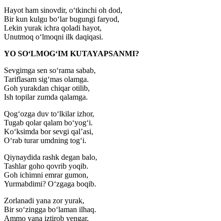
Hayot ham sinovdir, o‘tkinchi oh dod,
Bir kun kulgu bo‘lar bugungi faryod,
Lekin yurak ichra qoladi hayot,
Unutmoq o‘lmoqni ilk daqiqasi.
YO SO‘LMOG‘IM KUTAYAPSANMI?
Sevgimga sen so‘rama sabab,
Tariflasam sig‘mas olamga.
Goh yurakdan chiqar otilib,
Ish topilar zumda qalamga.
Qog‘ozga duv to‘lkilar izhor,
Tugab qolar qalam bo‘yog‘i.
Ko‘ksimda bor sevgi qal’asi,
O‘rab turar umdning tog‘i.
Qiynaydida rashk degan balo,
Tashlar goho qovrib yoqib.
Goh ichimni emrar gumon,
Yurmabdimi? O‘zgaga boqib.
Zorlanadi yana zor yurak,
Bir so‘zingga bo‘laman ilhaq.
Ammo yana iztirob yengar,