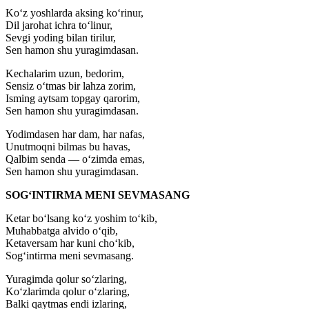
Ko‘z yoshlarda aksing ko‘rinur,
Dil jarohat ichra to‘linur,
Sevgi yoding bilan tirilur,
Sen hamon shu yuragimdasan.
Kechalarim uzun, bedorim,
Sensiz o‘tmas bir lahza zorim,
Isming aytsam topgay qarorim,
Sen hamon shu yuragimdasan.
Yodimdasen har dam, har nafas,
Unutmoqni bilmas bu havas,
Qalbim senda — o‘zimda emas,
Sen hamon shu yuragimdasan.
SOG‘INTIRMA MENI SEVMASANG
Ketar bo‘lsang ko‘z yoshim to‘kib,
Muhabbatga alvido o‘qib,
Ketaversam har kuni cho‘kib,
Sog‘intirma meni sevmasang.
Yuragimda qolur so‘zlaring,
Ko‘zlarimda qolur o‘zlaring,
Balki qaytmas endi izlaring,