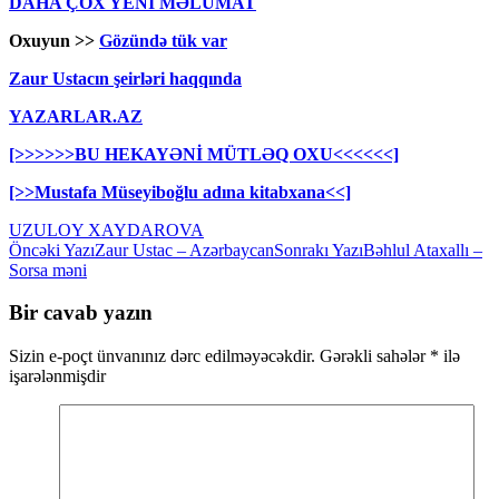
DAHA ÇOX YENİ MƏLUMAT
Oxuyun >>
Gözündə tük var
Zaur Ustacın şeirləri haqqında
YAZARLAR.AZ
[>>>>>>BU HEKAYƏNİ MÜTLƏQ OXU<<<<<<]
[>>Mustafa Müseyiboğlu adına kitabxana<<]
UZULOY XAYDAROVA
Yazılar
Öncəki Yazı
Zaur Ustac – Azərbaycan
Sonrakı Yazı
Bəhlul Ataxallı –
Sorsa məni
üzrə
naviqasiya
Bir cavab yazın
Sizin e-poçt ünvanınız dərc edilməyəcəkdir.
Gərəkli sahələr
*
ilə
işarələnmişdir