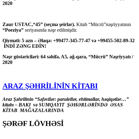
2020
Zaur USTAC,“45” (seçmə şeirlər).
Kitab “Mücrü”nəşriyyatının
“Poeziya”
seriyasında nəşr edilmişdir.
Qiyməti: 5 azn – Əlaqə: +99477-345-77-47 və +99455-502-89-32
İNDİ ZƏNG EDİN!
Nəşr göstəriciləri: 64 səhifə, A5, ağ-qara, “Mücrü” Nəşriyyatı /
2020
ARAZ ŞƏHRİLİNİN KİTABI
Araz Şəhrilinin “Səfəvilər: paralellər, ehtimallar, həqiqətlər…”
kitabı – BAKI və SUMQAYIT ŞƏHƏRLƏRİNDƏ ƏSAS
KİTAB MAĞAZALARINDA
ŞƏRƏF LÖVHƏSİ