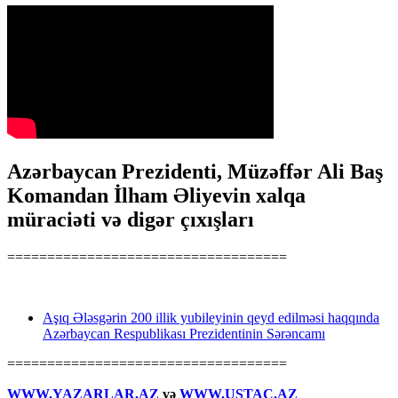
Azərbaycan Prezidenti, Müzəffər Ali Baş
Komandan İlham Əliyevin xalqa
müraciəti və digər çıxışları
===================================
Aşıq Ələsgərin 200 illik yubileyinin qeyd edilməsi haqqında
Azərbaycan Respublikası Prezidentinin Sərəncamı
===================================
WWW.YAZARLAR.AZ
və
WWW.USTAC.AZ