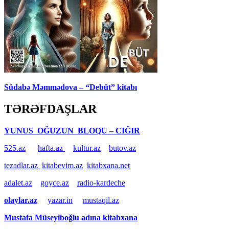
Südabə Məmmədova – “Debüt” kitabı
TƏRƏFDAŞLAR
YUNUS OĞUZUN BLOQU – CIĞIR
525.az
hafta.az
kultur.az
butov.az
tezadlar.az
kitabevim.az
kitabxana.net
adalet.az
goyce.az
radio-kardeche
olaylar.az
yazar.in
mustaqil.az
Mustafa Müseyiboğlu adına kitabxana