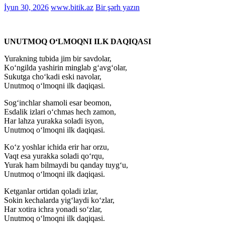
İyun 30, 2026
www.bitik.az
Bir şərh yazın
UNUTMOQ O‘LMOQNI ILK DAQIQASI
Yurakning tubida jim bir savdolar,
Ko‘ngilda yashirin minglab g‘avg‘olar,
Sukutga cho‘kadi eski navolar,
Unutmoq o‘lmoqni ilk daqiqasi.
Sog‘inchlar shamoli esar beomon,
Esdalik izlari o‘chmas hech zamon,
Har lahza yurakka soladi isyon,
Unutmoq o‘lmoqni ilk daqiqasi.
Ko‘z yoshlar ichida erir har orzu,
Vaqt esa yurakka soladi qo‘rqu,
Yurak ham bilmaydi bu qanday tuyg‘u,
Unutmoq o‘lmoqni ilk daqiqasi.
Ketganlar ortidan qoladi izlar,
Sokin kechalarda yig‘laydi ko‘zlar,
Har xotira ichra yonadi so‘zlar,
Unutmoq o‘lmoqni ilk daqiqasi.