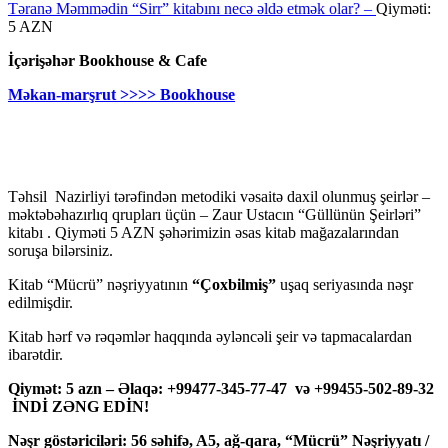
Təranə Məmmədin “Sirr” kitabını necə əldə etmək olar? –
Qiyməti:
5 AZN
İçərişəhər Bookhouse & Cafe
Məkan-marşrut >>>> Bookhouse
Təhsil Nazirliyi tərəfindən metodiki vəsaitə daxil olunmuş şeirlər –
məktəbəhazırlıq qrupları üçün – Zaur Ustacın “Güllünün Şeirləri”
kitabı . Qiyməti 5 AZN şəhərimizin əsas kitab mağazalarından
soruşa bilərsiniz.
Kitab “Mücrü” nəşriyyatının
“Çoxbilmiş”
uşaq seriyasında nəşr
edilmişdir.
Kitab hərf və rəqəmlər haqqında əyləncəli şeir və tapmacalardan
ibarətdir.
Qiymət: 5 azn – Əlaqə: +99477-345-77-47 və +99455-502-89-32
İNDİ ZƏNG EDİN!
Nəşr göstəriciləri: 56 səhifə, A5, ağ-qara, “Mücrü” Nəşriyyatı /