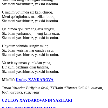
Siz meni yaxshimsiz, yaxshi insonim.
Umidim yo‘limda siz kabi chiroq,
Meni qo‘rqitolmas manzillar, biroq,
Siz meni yaxshimsiz, yaxshi insonim.
Qalbimda qolursiz eng aziz tuyg‘u,
Siz bilan yashamoq — eng katta orzu,
Siz meni yaxshimsiz, yaxshi insonim.
Hayotim sahnida izingiz muhr,
Siz bilan yorishar har qanday sabr,
Siz meni yaxshimsiz, yaxshi insonim.
Va oxir aytaman yurakdan yana,
Bir kuni baxtimiz qilar tantana,
Siz meni yaxshimsiz, yaxshi insonim.
Müəllif:
Uzuloy
XAYDAROVA
Turan Yazarlar Birliyinin üzvü, TYB-nin “Tomris Ödülü” laureatı,
bədii qiraətçi, yazıçı-şair
UZULOY XAYDAROVANIN YAZILARI