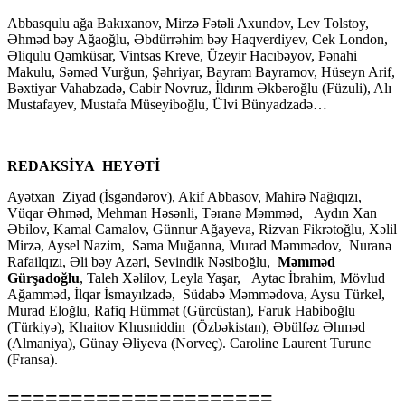
Abbasqulu ağa Bakıxanov, Mirzə Fətəli Axundov, Lev Tolstoy,
Əhməd bəy Ağaoğlu, Əbdürrəhim bəy Haqverdiyev, Cek London,
Əliqulu Qəmküsar, Vintsas Kreve, Üzeyir Hacıbəyov, Pənahi
Makulu, Səməd Vurğun, Şəhriyar, Bayram Bayramov, Hüseyn Arif,
Bəxtiyar Vahabzadə, Cabir Novruz, İldırım Əkbəroğlu (Füzuli), Alı
Mustafayev, Mustafa Müseyiboğlu, Ülvi Bünyadzadə…
REDAKSİYA HEYƏTİ
Ayətxan Ziyad (İsgəndərov), Akif Abbasov, Mahirə Nağıqızı,
Vüqar Əhməd, Mehman Həsənli, Təranə Məmməd, Aydın Xan
Əbilov, Kamal Camalov, Günnur Ağayeva, Rizvan Fikrətoğlu, Xəlil
Mirzə, Aysel Nazim, Səma Muğanna, Murad Məmmədov, Nuranə
Rafailqızı, Əli bəy Azəri, Sevindik Nəsiboğlu,
Məmməd
Gürşadoğlu
, Taleh Xəlilov, Leyla Yaşar, Aytac İbrahim, Mövlud
Ağamməd, İlqar İsmayılzadə, Südabə Məmmədova, Aysu Türkel,
Murad Eloğlu, Rafiq Hümmət (Gürcüstan), Faruk Habiboğlu
(Türkiyə), Khaitov Khusniddin (Özbəkistan), Əbülfəz Əhməd
(Almaniya), Günay Əliyeva (Norveç). Caroline Laurent Turunc
(Fransa).
=====================