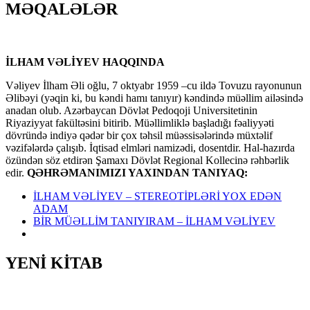
MƏQALƏLƏR
İLHAM VƏLİYEV HAQQINDA
Vəliyev İlham Əli oğlu, 7 oktyabr 1959 –cu ildə Tovuzu rayonunun
Əlibəyi (yəqin ki, bu kəndi hamı tanıyır) kəndində müəllim ailəsində
anadan olub. Azərbaycan Dövlət Pedoqoji Universitetinin
Riyaziyyat fakültəsini bitirib. Müəllimliklə başladığı fəaliyyəti
dövründə indiyə qədər bir çox təhsil müəssisələrində müxtəlif
vəzifələrdə çalışıb. İqtisad elmləri namizədi, dosentdir. Hal-hazırda
özündən söz etdirən Şamaxı Dövlət Regional Kollecinə rəhbərlik
edir.
QƏHRƏMANIMIZI YAXINDAN TANIYAQ:
İLHAM VƏLİYEV – STEREOTİPLƏRİ YOX EDƏN
ADAM
BİR MÜƏLLİM TANIYIRAM – İLHAM VƏLİYEV
YENİ KİTAB