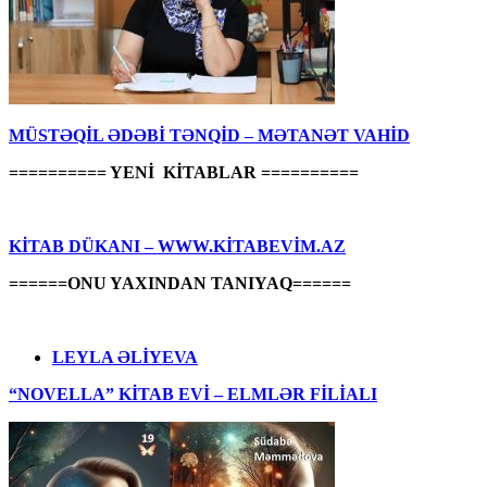
MÜSTƏQİL ƏDƏBİ TƏNQİD – MƏTANƏT VAHİD
========== YENİ KİTABLAR ==========
KİTAB DÜKANI – WWW.KİTABEVİM.AZ
======ONU YAXINDAN TANIYAQ======
LEYLA ƏLİYEVA
“NOVELLA” KİTAB EVİ – ELMLƏR FİLİALI