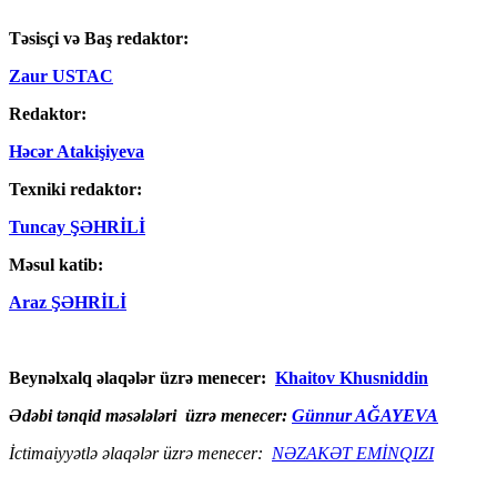
Təsisçi və Baş redaktor:
Zaur USTAC
Redaktor:
Həcər Atakişiyeva
Texniki redaktor:
Tuncay ŞƏHRİLİ
Məsul katib:
Araz ŞƏHRİLİ
Beynəlxalq əlaqələr üzrə menecer:
Khaitov Khusniddin
Ədəbi tənqid məsələləri üzrə menecer:
Günnur AĞAYEVA
İctimaiyyətlə əlaqələr üzrə menecer:
NƏZAKƏT EMİNQIZI