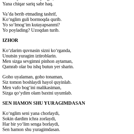
Yana chiqar sariq sabr haq.
Vaʼda berib etmading tashrif,
Ko‘nglim guli bormoqda qurib.
Yo so‘lmog‘im kutayapsanmi?
Yo poylading? Uzoqdan turib.
IZHOR
Ko‘zlarim quvnasin sizni ko‘rganda,
Unutsin yuragim iztiroblarin.
Men sizga sevgimni pinhon aytaman,
Qamrab olar bu ishq butun yer sharin.
Goho uyalaman, goho tonaman,
Siz tomon boshlaydi hayol quyinlab.
Men vafo bog‘ini malikasiman,
Sizga qo‘ydim olam baxtni uyumlab.
SEN HAMON SHU YURAGIMDASAN
Ko‘nglim seni yana chorlaydi,
Sokin dardim ichra zorlaydi,
Har bir yo‘lim senga borlaydi,
Sen hamon shu yuragimdasan.