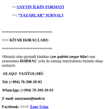
>>:
SAYTIN İLKİN FORMATI
>>:
“YAZARLAR” JURNALI
=======================
>>> KİTAB HƏRACLARI:
=======================
Əlinizdə olan qiymətli kitabları (
zər qədrini zərgər bilər
) onu
axtaranlara
HƏRRAC
yolu ilə satmaq istəyirsinizsə bizimlə əlaqə
saxlayın:
ƏLAQƏ VASİTƏLƏRİ:
Tel: (+994) 70-390-39-93
WhatsApp: (+994) 70-390-39-93
E-mail: zauryazar@mail.ru
Facebook: >>>>
Zaur Ustac