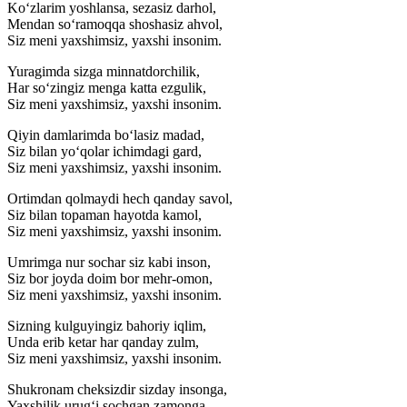
Ko‘zlarim yoshlansa, sezasiz darhol,
Mendan so‘ramoqqa shoshasiz ahvol,
Siz meni yaxshimsiz, yaxshi insonim.
Yuragimda sizga minnatdorchilik,
Har so‘zingiz menga katta ezgulik,
Siz meni yaxshimsiz, yaxshi insonim.
Qiyin damlarimda bo‘lasiz madad,
Siz bilan yo‘qolar ichimdagi gard,
Siz meni yaxshimsiz, yaxshi insonim.
Ortimdan qolmaydi hech qanday savol,
Siz bilan topaman hayotda kamol,
Siz meni yaxshimsiz, yaxshi insonim.
Umrimga nur sochar siz kabi inson,
Siz bor joyda doim bor mehr-omon,
Siz meni yaxshimsiz, yaxshi insonim.
Sizning kulguyingiz bahoriy iqlim,
Unda erib ketar har qanday zulm,
Siz meni yaxshimsiz, yaxshi insonim.
Shukronam cheksizdir sizday insonga,
Yaxshilik urug‘i sochgan zamonga,