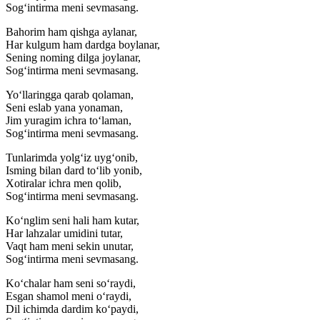
Sog‘intirma meni sevmasang.
Bahorim ham qishga aylanar,
Har kulgum ham dardga boylanar,
Sening noming dilga joylanar,
Sog‘intirma meni sevmasang.
Yo‘llaringga qarab qolaman,
Seni eslab yana yonaman,
Jim yuragim ichra to‘laman,
Sog‘intirma meni sevmasang.
Tunlarimda yolg‘iz uyg‘onib,
Isming bilan dard to‘lib yonib,
Xotiralar ichra men qolib,
Sog‘intirma meni sevmasang.
Ko‘nglim seni hali ham kutar,
Har lahzalar umidini tutar,
Vaqt ham meni sekin unutar,
Sog‘intirma meni sevmasang.
Ko‘chalar ham seni so‘raydi,
Esgan shamol meni o‘raydi,
Dil ichimda dardim ko‘paydi,