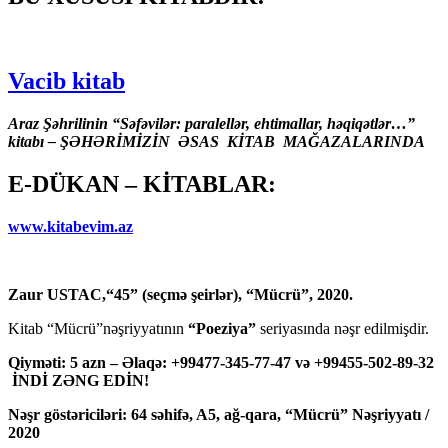
Vacib kitab
Araz Şəhrilinin “Səfəvilər: paralellər, ehtimallar, həqiqətlər…”
kitabı – ŞƏHƏRİMİZİN ƏSAS KİTAB MAĞAZALARINDA
E-DÜKAN – KİTABLAR:
www.kitabevim.az
Zaur USTAC,“45” (seçmə şeirlər), “Mücrü”, 2020.
Kitab “Mücrü”nəşriyyatının
“Poeziya”
seriyasında nəşr edilmişdir.
Qiyməti: 5 azn – Əlaqə: +99477-345-77-47 və +99455-502-89-32
İNDİ ZƏNG EDİN!
Nəşr göstəriciləri: 64 səhifə, A5, ağ-qara, “Mücrü” Nəşriyyatı /
2020