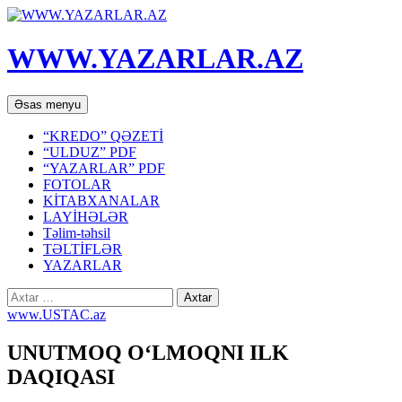
WWW.YAZARLAR.AZ
Axtar
Mühtəviyyata
Əsas menyu
keç
“KREDO” QƏZETİ
“ULDUZ” PDF
“YAZARLAR” PDF
FOTOLAR
KİTABXANALAR
LAYİHƏLƏR
Təlim-təhsil
TƏLTİFLƏR
YAZARLAR
Axtarış:
www.USTAC.az
UNUTMOQ O‘LMOQNI ILK
DAQIQASI