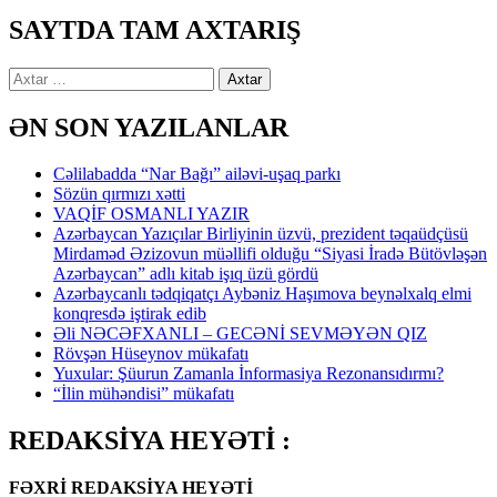
SAYTDA TAM AXTARIŞ
Axtarış:
ƏN SON YAZILANLAR
Cəlilabadda “Nar Bağı” ailəvi-uşaq parkı
Sözün qırmızı xətti
VAQİF OSMANLI YAZIR
Azərbaycan Yazıçılar Birliyinin üzvü, prezident təqaüdçüsü
Mirdaməd Əzizovun müəllifi olduğu “Siyasi İradə Bütövləşən
Azərbaycan” adlı kitab işıq üzü gördü
Azərbaycanlı tədqiqatçı Aybəniz Haşımova beynəlxalq elmi
konqresdə iştirak edib
Əli NƏCƏFXANLI – GECƏNİ SEVMƏYƏN QIZ
Rövşən Hüseynov mükafatı
Yuxular: Şüurun Zamanla İnformasiya Rezonansıdırmı?
“İlin mühəndisi” mükafatı
REDAKSİYA HEYƏTİ :
FƏXRİ REDAKSİYA HEYƏTİ