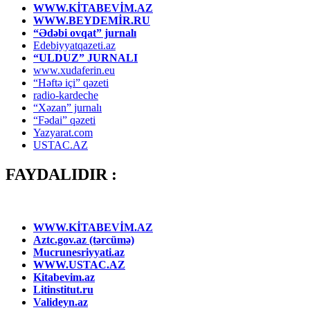
WWW.KİTABEVİM.AZ
WWW.BEYDEMİR.RU
“Ədəbi ovqat” jurnalı
Edebiyyatqazeti.az
“ULDUZ” JURNALI
www.xudaferin.eu
“Həftə içi” qəzeti
radio-kardeche
“Xəzan” jurnalı
“Fədai” qəzeti
Yazyarat.com
USTAC.AZ
FAYDALIDIR :
WWW.KİTABEVİM.AZ
Aztc.gov.az (tərcümə)
Mucrunesriyyati.az
WWW.USTAC.AZ
Kitabevim.az
Litinstitut.ru
Valideyn.az