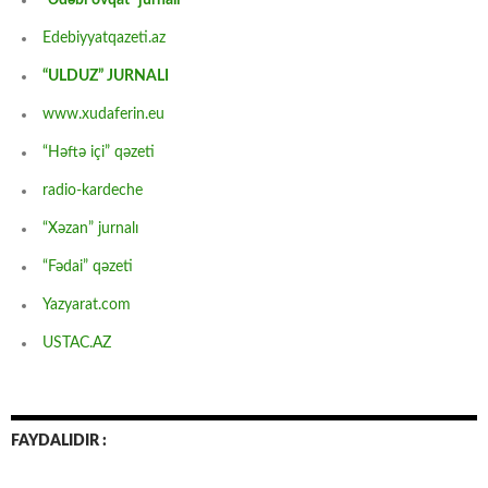
Edebiyyatqazeti.az
“ULDUZ” JURNALI
www.xudaferin.eu
“Həftə içi” qəzeti
radio-kardeche
“Xəzan” jurnalı
“Fədai” qəzeti
Yazyarat.com
USTAC.AZ
FAYDALIDIR :