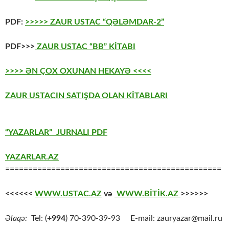
PDF:
>>>>> ZAUR USTAC “QƏLƏMDAR-2”
PDF>>>
ZAUR USTAC “BB” KİTABI
>>>> ƏN ÇOX OXUNAN HEKAYƏ <<<<
ZAUR USTACIN SATIŞDA OLAN KİTABLARI
“YAZARLAR” JURNALI PDF
YAZARLAR.AZ
===============================================
<<<<<<
WWW.USTAC.AZ
və
WWW.BİTİK.AZ
>>>>>>
Əlaqə:
Tel: (
+994
) 70-390-39-93 E-mail: zauryazar@mail.ru