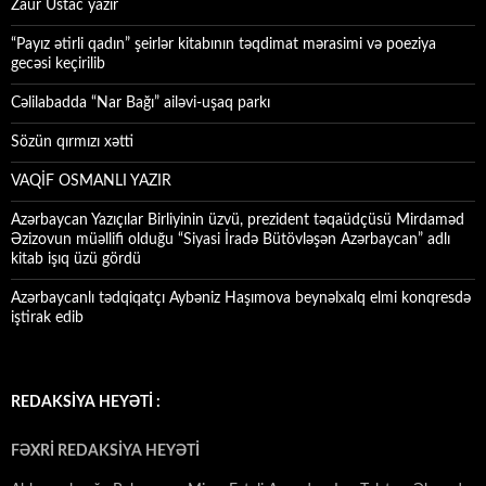
Zaur Ustac yazır
“Payız ətirli qadın” şeirlər kitabının təqdimat mərasimi və poeziya
gecəsi keçirilib
Cəlilabadda “Nar Bağı” ailəvi-uşaq parkı
Sözün qırmızı xətti
VAQİF OSMANLI YAZIR
Azərbaycan Yazıçılar Birliyinin üzvü, prezident təqaüdçüsü Mirdaməd
Əzizovun müəllifi olduğu “Siyasi İradə Bütövləşən Azərbaycan” adlı
kitab işıq üzü gördü
Azərbaycanlı tədqiqatçı Aybəniz Haşımova beynəlxalq elmi konqresdə
iştirak edib
REDAKSİYA HEYƏTİ :
FƏXRİ REDAKSİYA HEYƏTİ