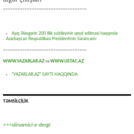
===================================
Aşıq Ələsgərin 200 illik yubileyinin qeyd edilməsi haqqında
Azərbaycan Respublikası Prezidentinin Sərəncamı
===================================
WWW.YAZARLAR.AZ
və
WWW.USTAC.AZ
“YAZARLAR.AZ” SAYTI HAQQINDA
TƏMSİLÇİLİK
>>>siirsarnici-e-dergi