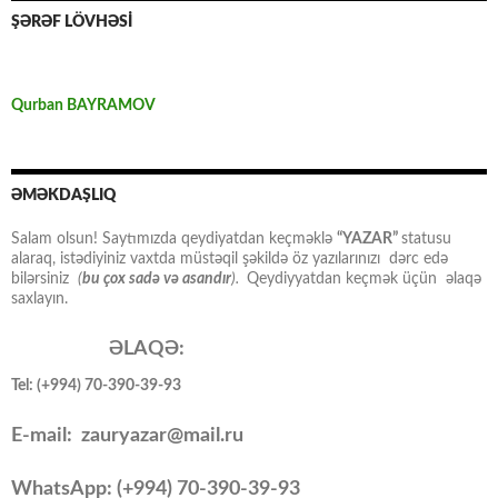
ŞƏRƏF LÖVHƏSİ
Qurban BAYRAMOV
ƏMƏKDAŞLIQ
Salam olsun! Saytımızda qeydiyatdan keçməklə
“YAZAR”
statusu
alaraq, istədiyiniz vaxtda müstəqil şəkildə öz yazılarınızı dərc edə
bilərsiniz
(
bu çox sadə və asandır
).
Qeydiyyatdan keçmək üçün əlaqə
saxlayın.
ƏLAQƏ:
Tel: (+994) 70-390-39-93
E-mail: zauryazar@mail.ru
WhatsApp: (
+994
) 70-390-39-93