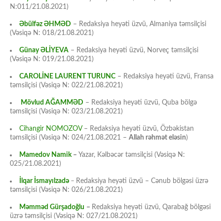
N:011/21.08.2021)
Əbülfəz ƏHMƏD
– Redaksiya heyəti üzvü, Almaniya təmsilçisi
(Vəsiqə N: 018/21.08.2021)
Günay ƏLİYEVA
– Redaksiya heyəti üzvü, Norveç təmsilçisi
(Vəsiqə N: 019/21.08.2021)
CAROLİNE LAURENT TURUNC
– Redaksiya heyəti üzvü, Fransa
təmsilçisi (Vəsiqə N: 022/21.08.2021)
Mövlud AĞAMMƏD
– Redaksiya heyəti üzvü, Quba bölgə
təmsilçisi (Vəsiqə N: 023/21.08.2021)
Cihangir NOMOZOV
– Redaksiya heyəti üzvü, Özbəkistan
təmsilçisi (Vəsiqə N: 024/21.08.2021 –
Allah rəhmət eləsin
)
Mamedov Namik
–
Yazar, Kəlbəcər təmsilçisi (Vəsiqə N:
025/21.08.2021)
İlqar İsmayılzadə
–
Redaksiya heyəti üzvü – Cənub bölgəsi üzrə
təmsilçisi (Vəsiqə N: 026/21.08.2021)
Məmməd Gürşadoğlu
–
Redaksiya heyəti üzvü, Qarabağ bölgəsi
üzrə təmsilçisi (Vəsiqə N: 027/21.08.2021)