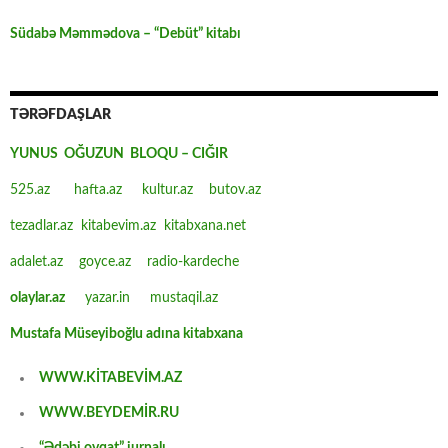
Südabə Məmmədova – “Debüt” kitabı
TƏRƏFDAŞLAR
YUNUS OĞUZUN BLOQU – CIĞIR
525.az
hafta.az
kultur.az
butov.az
tezadlar.az
kitabevim.az
kitabxana.net
adalet.az
goyce.az
radio-kardeche
olaylar.az
yazar.in
mustaqil.az
Mustafa Müseyiboğlu adına kitabxana
WWW.KİTABEVİM.AZ
WWW.BEYDEMİR.RU
“Ədəbi ovqat” jurnalı