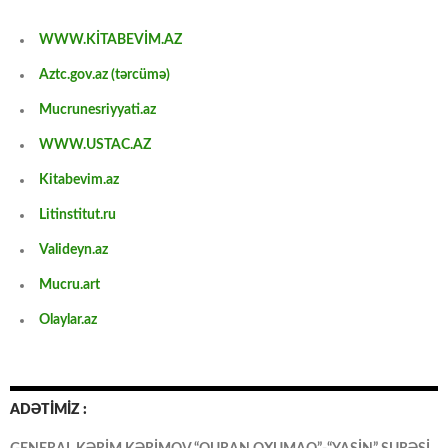
WWW.KİTABEVİM.AZ
Aztc.gov.az (tərcümə)
Mucrunesriyyati.az
WWW.USTAC.AZ
Kitabevim.az
Litinstitut.ru
Valideyn.az
Mucru.art
Olaylar.az
ADƏTİMİZ :