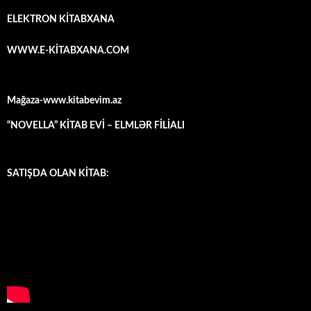
ELEKTRON KİTABXANA
WWW.E-KİTABXANA.COM
Mağaza-www.kitabevim.az
“NOVELLA” KİTAB EVİ – ELMLƏR FİLİALI
SATIŞDA OLAN KİTAB: