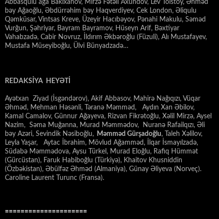
Abbasqulu ağa Bakıxanov, Mirzə Fətəli Axundov, Lev Tolstoy, Əhməd
bəy Ağaoğlu, Əbdürrəhim bəy Haqverdiyev, Cek London, Əliqulu
Qəmküsar, Vintsas Kreve, Üzeyir Hacıbəyov, Pənahi Makulu, Səməd
Vurğun, Şəhriyar, Bayram Bayramov, Hüseyn Arif, Bəxtiyar
Vahabzadə, Cabir Novruz, İldırım Əkbəroğlu (Füzuli), Alı Mustafayev,
Mustafa Müseyiboğlu, Ülvi Bünyadzadə…
REDAKSİYA HEYƏTİ
Ayətxan Ziyad (İsgəndərov), Akif Abbasov, Mahirə Nağıqızı, Vüqar
Əhməd, Mehman Həsənli, Təranə Məmməd, Aydın Xan Əbilov,
Kamal Camalov, Günnur Ağayeva, Rizvan Fikrətoğlu, Xəlil Mirzə, Aysel
Nazim, Səma Muğanna, Murad Məmmədov, Nuranə Rafailqızı, Əli
bəy Azəri, Sevindik Nəsiboğlu,
Məmməd Gürşadoğlu
, Taleh Xəlilov,
Leyla Yaşar, Aytac İbrahim, Mövlud Ağamməd, İlqar İsmayılzadə,
Südabə Məmmədova, Aysu Türkel, Murad Eloğlu, Rafiq Hümmət
(Gürcüstan), Faruk Habiboğlu (Türkiyə), Khaitov Khusniddin
(Özbəkistan), Əbülfəz Əhməd (Almaniya), Günay Əliyeva (Norveç).
Caroline Laurent Turunc (Fransa).
=====================