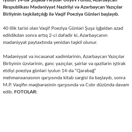
Respublikası Mədəniyyət Nazirliyi və Azərbaycan Yazıçılar
Birliyinin təşkilatçılığı ilə Vaqif Poeziya Günləri başlayıb.
40 illik tarixi olan Vaqif Poeziya Günləri Şuşa işğaldan azad
edildikdən sonra artıq 2-ci dəfədir ki, Azərbaycanın
mədəniyyət paytaxtında yenidən təşkil olunur.
Mədəniyyət və incəsənət xadimlərinin, Azərbaycan Yazıçılar
Birliyinin üzvlərinin, gənc yazıçılar, şairlər və qazilərin iştirak
etdiyi poeziya günləri iyulun 14-də “Qarabağ”
mehmanxanasının qarşısında kitab sərgisi ilə başlayıb, sonra
M.P. Vaqifin məqbərəsinin qarşısında və Cıdır düzündə davam
edib.
FOTOLAR: