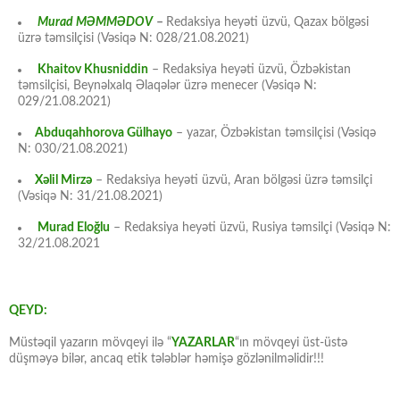
Murad MƏMMƏDOV
–
Redaksiya heyəti üzvü, Qazax bölgəsi
üzrə təmsilçisi (Vəsiqə N: 028/21.08.2021)
Khaitov Khusniddin
– Redaksiya heyəti üzvü, Özbəkistan
təmsilçisi, Beynəlxalq Əlaqələr üzrə menecer (Vəsiqə N:
029/21.08.2021)
Abduqahhorova Gülhayo
– yazar, Özbəkistan təmsilçisi (Vəsiqə
N: 030/21.08.2021)
Xəlil Mirzə
– Redaksiya heyəti üzvü, Aran bölgəsi üzrə təmsilçi
(Vəsiqə N: 31/21.08.2021)
Murad Eloğlu
– Redaksiya heyəti üzvü, Rusiya təmsilçi (Vəsiqə N:
32/21.08.2021
QEYD:
Müstəqil yazarın mövqeyi ilə “
YAZARLAR
“ın mövqeyi üst-üstə
düşməyə bilər, ancaq etik tələblər həmişə gözlənilməlidir!!!