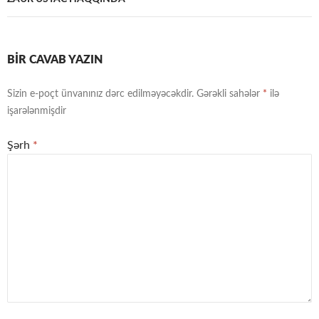
BIR CAVAB YAZIN
Sizin e-poçt ünvanınız dərc edilməyəcəkdir.
Gərəkli sahələr
*
ilə
işarələnmişdir
Şərh
*