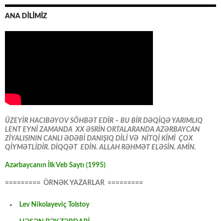
ANA DİLİMİZ
ÜZEYİR HACIBƏYOV SÖHBƏT EDİR – BU BİR DƏQİQƏ YARIMLIQ
LENT EYNİ ZAMANDA XX ƏSRİN ORTALARANDA AZƏRBAYCAN
ZİYALISININ CANLI ƏDƏBİ DANIŞIQ DİLİ VƏ NİTQİ KİMİ ÇOX
QİYMƏTLİDİR. DİQQƏT EDİN. ALLAH RƏHMƏT ELƏSİN. AMİN.
Azərbaycanın İlk Veb Saytı (1995)
========= ÖRNƏK YAZARLAR =========
Lev Nikolayeviç Tolstoy