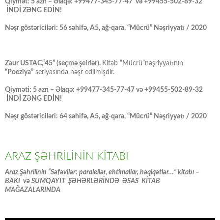
Qiymət: 5 azn – Əlaqə: +99477-345-77-47 və +99455-502-89-32
İNDİ ZƏNG EDİN!
Nəşr göstəriciləri: 56 səhifə, A5, ağ-qara, “Mücrü” Nəşriyyatı / 2020
Zaur USTAC,“45” (seçmə şeirlər).
Kitab “Mücrü”nəşriyyatının
“Poeziya”
seriyasında nəşr edilmişdir.
Qiyməti: 5 azn – Əlaqə: +99477-345-77-47 və +99455-502-89-32
İNDİ ZƏNG EDİN!
Nəşr göstəriciləri: 64 səhifə, A5, ağ-qara, “Mücrü” Nəşriyyatı / 2020
ARAZ ŞƏHRİLİNİN KİTABI
Araz Şəhrilinin “Səfəvilər: paralellər, ehtimallar, həqiqətlər…” kitabı –
BAKI və SUMQAYIT ŞƏHƏRLƏRİNDƏ ƏSAS KİTAB
MAĞAZALARINDA