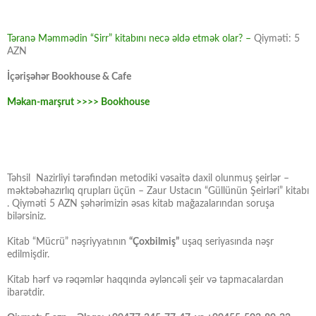
Təranə Məmmədin “Sirr” kitabını necə əldə etmək olar? –
Qiyməti: 5
AZN
İçərişəhər Bookhouse & Cafe
Məkan-marşrut >>>> Bookhouse
Təhsil Nazirliyi tərəfindən metodiki vəsaitə daxil olunmuş şeirlər –
məktəbəhazırlıq qrupları üçün – Zaur Ustacın “Güllünün Şeirləri” kitabı
. Qiyməti 5 AZN şəhərimizin əsas kitab mağazalarından soruşa
bilərsiniz.
Kitab “Mücrü” nəşriyyatının
“Çoxbilmiş”
uşaq seriyasında nəşr
edilmişdir.
Kitab hərf və rəqəmlər haqqında əyləncəli şeir və tapmacalardan
ibarətdir.