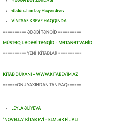
HƏSƏN BƏY ZƏRDABİ
Əbdürrəhim bəy Haqverdiyev
VİNTSAS KREVE HAQQINDA
========== ƏDƏBİ TƏNQİD ==========
MÜSTƏQİL ƏDƏBİ TƏNQİD – MƏTANƏT VAHİD
========== YENİ KİTABLAR ==========
KİTAB DÜKANI – WWW.KİTABEVİM.AZ
======ONU YAXINDAN TANIYAQ======
LEYLA ƏLİYEVA
“NOVELLA” KİTAB EVİ – ELMLƏR FİLİALI