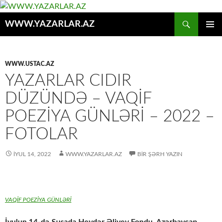
Axtar
WWW.YAZARLAR.AZ
MÜHTƏVIYYATA
ƏSAS
KEÇ
MENYU
WWW.USTAC.AZ
YAZARLAR CIDIR
DÜZÜNDƏ – VAQİF
POEZİYA GÜNLƏRİ – 2022 –
FOTOLAR
İYUL 14, 2022
WWW.YAZARLAR.AZ
BIR ŞƏRH YAZIN
VAQİF POEZİYA GÜNLƏRİ
İyulun 14-də Şuşada Heydər Əliyev Fondu, Azərbaycan