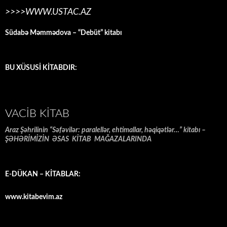
>>>>WWW.USTAC.AZ
Südabə Məmmədova – “Debüt” kitabı
BU XÜSUSİ KİTABDIR:
VACIB KITAB
Araz Şəhrilinin “Səfəvilər: paralellər, ehtimallar, həqiqətlər…” kitabı –
ŞƏHƏRİMİZİN ƏSAS KİTAB MAĞAZALARINDA
E-DÜKAN – KİTABLAR:
www.kitabevim.az