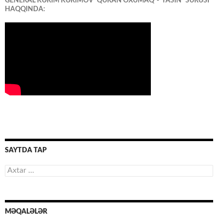
GENERAL KƏRİM KƏRİMOV “QURAN OXUMAQ”-“YASİN” SURƏSİ
HAQQINDA:
SAYTDA TAP
Axtarış:
MƏQALƏLƏR