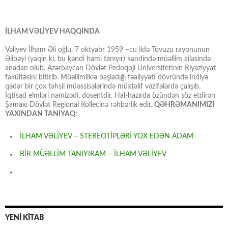
İLHAM VƏLİYEV HAQQINDA
Vəliyev İlham Əli oğlu, 7 oktyabr 1959 –cu ildə Tovuzu rayonunun
Əlibəyi (yəqin ki, bu kəndi hamı tanıyır) kəndində müəllim ailəsində
anadan olub. Azərbaycan Dövlət Pedoqoji Universitetinin Riyaziyyat
fakültəsini bitirib. Müəllimliklə başladığı fəaliyyəti dövründə indiyə
qədər bir çox təhsil müəssisələrində müxtəlif vəzifələrdə çalışıb.
İqtisad elmləri namizədi, dosentdir. Hal-hazırda özündən söz etdirən
Şamaxı Dövlət Regional Kollecinə rəhbərlik edir.
QƏHRƏMANIMIZI
YAXINDAN TANIYAQ:
İLHAM VƏLİYEV – STEREOTİPLƏRİ YOX EDƏN ADAM
BİR MÜƏLLİM TANIYIRAM – İLHAM VƏLİYEV
YENİ KİTAB