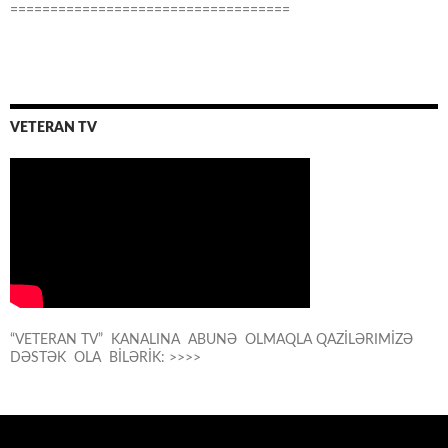
===================================
VETERAN TV
“VETERAN TV” KANALINA ABUNƏ OLMAQLA QAZİLƏRIMİZƏ
DƏSTƏK OLA BİLƏRİK: >>>>