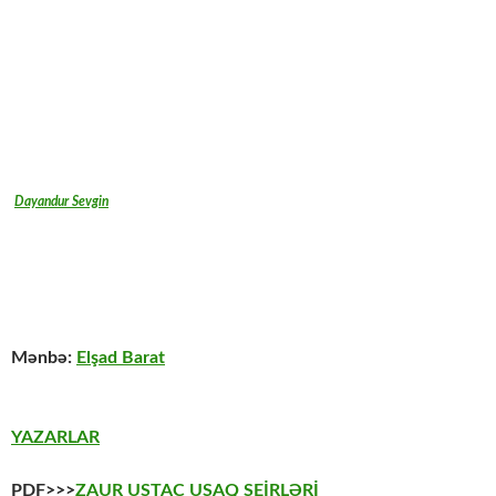
Dayandur Sevgin
Mənbə:
Elşad Barat
YAZARLAR
PDF>>>
ZAUR USTAC UŞAQ ŞEİRLƏRİ