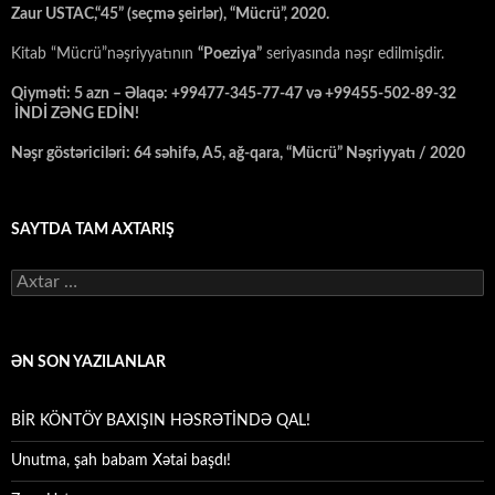
Zaur USTAC,“45” (seçmə şeirlər), “Mücrü”, 2020.
Kitab “Mücrü”nəşriyyatının
“Poeziya”
seriyasında nəşr edilmişdir.
Qiyməti: 5 azn – Əlaqə: +99477-345-77-47 və +99455-502-89-32
İNDİ ZƏNG EDİN!
Nəşr göstəriciləri: 64 səhifə, A5, ağ-qara, “Mücrü” Nəşriyyatı / 2020
SAYTDA TAM AXTARIŞ
Axtarış:
ƏN SON YAZILANLAR
BİR KÖNTÖY BAXIŞIN HƏSRƏTİNDƏ QAL!
Unutma, şah babam Xətai başdı!