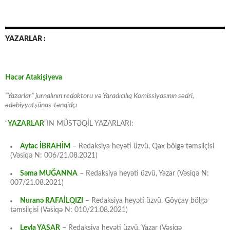
YAZARLAR :
Həcər Atakişiyeva
“Yazarlar” jurnalının redaktoru və Yaradıcılıq Komissiyasının sədri,
ədəbiyyatşünas-tənqidçı
“
YAZARLAR
“IN MÜSTƏQİL YAZARLARI:
Aytac İBRAHİM
– Redaksiya heyəti üzvü, Qax bölgə təmsilçisi
(Vəsiqə N: 006/21.08.2021)
Səma MUĞANNA
– Redaksiya heyəti üzvü, Yazar (Vəsiqə N:
007/21.08.2021)
Nuranə RAFAİLQIZI
– Redaksiya heyəti üzvü, Göyçay bölgə
təmsilçisi (Vəsiqə N: 010/21.08.2021)
Leyla YAŞAR
– Redaksiya heyəti üzvü, Yazar (Vəsiqə