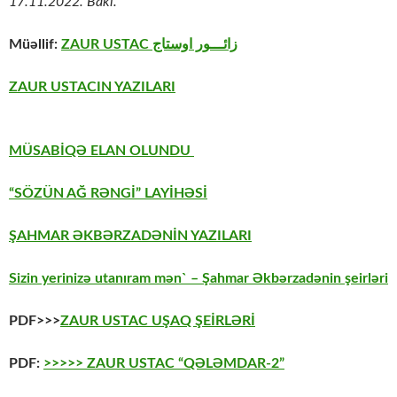
17.11.2022. Bakı.
Müəllif:
ZAUR USTAC
زائـــور اوستاج
ZAUR USTACIN YAZILARI
MÜSABİQƏ ELAN OLUNDU
“SÖZÜN AĞ RƏNGİ” LAYİHƏSİ
ŞAHMAR ƏKBƏRZADƏNİN YAZILARI
Sizin yerinizə utanıram mən` – Şahmar Əkbərzadənin şeirləri
PDF>>>
ZAUR USTAC UŞAQ ŞEİRLƏRİ
PDF:
>>>>> ZAUR USTAC “QƏLƏMDAR-2”