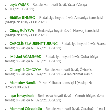
Leyla YAŞAR
– Redaksiya heyəti üzvü, Yazar (Vəsiqə
N:011/21.08.2021)
Əbülfəz ƏHMƏD
– Redaksiya heyəti üzvü, Almaniya təmsilçisi
(Vəsiqə N: 018/21.08.2021)
Günay ƏLİYEVA
– Redaksiya heyəti üzvü, Norveç təmsilçisi
(Vəsiqə N: 019/21.08.2021)
CAROLİNE LAURENT TURUNC
– Redaksiya heyəti üzvü, Fransa
təmsilçisi (Vəsiqə N: 022/21.08.2021)
Mövlud AĞAMMƏD
– Redaksiya heyəti üzvü, Quba bölgə
təmsilçisi (Vəsiqə N: 023/21.08.2021)
Cihangir NOMOZOV
– Redaksiya heyəti üzvü, Özbəkistan
təmsilçisi (Vəsiqə N: 024/21.08.2021 –
Allah rəhmət eləsin
)
Mamedov Namik
–
Yazar, Kəlbəcər təmsilçisi (Vəsiqə N:
025/21.08.2021)
İlqar İsmayılzadə
–
Redaksiya heyəti üzvü – Cənub bölgəsi üzrə
təmsilçisi (Vəsiqə N: 026/21.08.2021)
Məmməd Gürşadoğlu
–
Redaksiya heyəti üzvü, Qarabağ bölgəsi