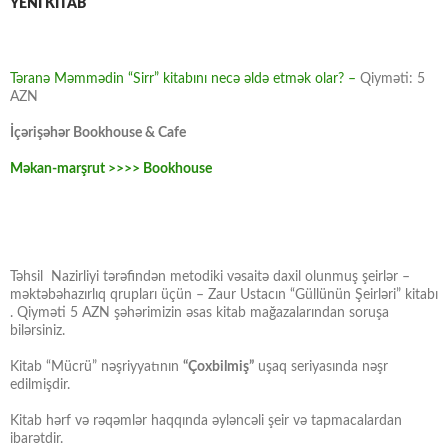
YENİ KİTAB
Təranə Məmmədin “Sirr” kitabını necə əldə etmək olar? –
Qiyməti: 5
AZN
İçərişəhər Bookhouse & Cafe
Məkan-marşrut >>>> Bookhouse
Təhsil Nazirliyi tərəfindən metodiki vəsaitə daxil olunmuş şeirlər –
məktəbəhazırlıq qrupları üçün – Zaur Ustacın “Güllünün Şeirləri” kitabı
. Qiyməti 5 AZN şəhərimizin əsas kitab mağazalarından soruşa
bilərsiniz.
Kitab “Mücrü” nəşriyyatının
“Çoxbilmiş”
uşaq seriyasında nəşr
edilmişdir.
Kitab hərf və rəqəmlər haqqında əyləncəli şeir və tapmacalardan
ibarətdir.