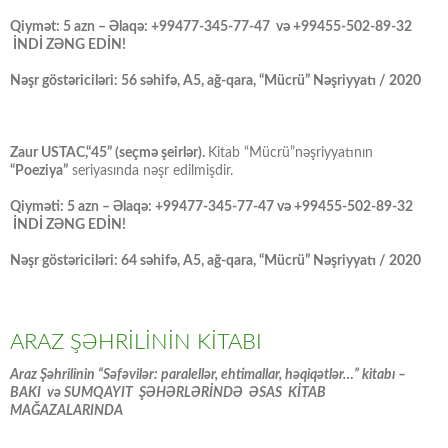
Qiymət: 5 azn – Əlaqə: +99477-345-77-47 və +99455-502-89-32
İNDİ ZƏNG EDİN!
Nəşr göstəriciləri: 56 səhifə, A5, ağ-qara, “Mücrü” Nəşriyyatı / 2020
Zaur USTAC,“45” (seçmə şeirlər).
Kitab “Mücrü”nəşriyyatının
“Poeziya”
seriyasında nəşr edilmişdir.
Qiyməti: 5 azn – Əlaqə: +99477-345-77-47 və +99455-502-89-32
İNDİ ZƏNG EDİN!
Nəşr göstəriciləri: 64 səhifə, A5, ağ-qara, “Mücrü” Nəşriyyatı / 2020
ARAZ ŞƏHRİLİNİN KİTABI
Araz Şəhrilinin “Səfəvilər: paralellər, ehtimallar, həqiqətlər…” kitabı –
BAKI və SUMQAYIT ŞƏHƏRLƏRİNDƏ ƏSAS KİTAB
MAĞAZALARINDA