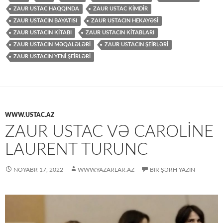
ZAUR USTAC HAQQINDA
ZAUR USTAC KİMDİR
ZAUR USTACIN BAYATISI
ZAUR USTACIN HEKAYƏSİ
ZAUR USTACIN KİTABI
ZAUR USTACIN KİTABLARI
ZAUR USTACIN MƏQALƏLƏRİ
ZAUR USTACIN ŞEİRLƏRİ
ZAUR USTACIN YENİ ŞEİRLƏRİ
WWW.USTAC.AZ
ZAUR USTAC VƏ CAROLİNE
LAURENT TURUNC
NOYABR 17, 2022
WWW.YAZARLAR.AZ
BIR ŞƏRH YAZIN