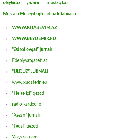
olaylar.az
yazar.in
mustaqil.az
Mustafa Müseyiboğlu adına kitabxana
WWW.KİTABEVİM.AZ
WWW.BEYDEMİR.RU
“Ədəbi ovqat” jurnalı
Edebiyyatqazeti.az
“ULDUZ” JURNALI
www.xudaferin.eu
“Həftə içi” qəzeti
radio-kardeche
“Xəzan” jurnalı
“Fədai” qəzeti
Yazyarat.com