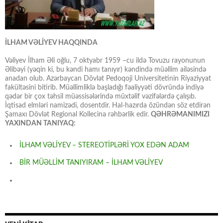
İLHAM VƏLİYEV HAQQINDA
Vəliyev İlham Əli oğlu, 7 oktyabr 1959 –cu ildə Tovuzu rayonunun
Əlibəyi (yəqin ki, bu kəndi hamı tanıyır) kəndində müəllim ailəsində
anadan olub. Azərbaycan Dövlət Pedoqoji Universitetinin Riyaziyyat
fakültəsini bitirib. Müəllimliklə başladığı fəaliyyəti dövründə indiyə
qədər bir çox təhsil müəssisələrində müxtəlif vəzifələrdə çalışıb.
İqtisad elmləri namizədi, dosentdir. Hal-hazırda özündən söz etdirən
Şamaxı Dövlət Regional Kollecinə rəhbərlik edir.
QƏHRƏMANIMIZI
YAXINDAN TANIYAQ:
İLHAM VƏLİYEV – STEREOTİPLƏRİ YOX EDƏN ADAM
BİR MÜƏLLİM TANIYIRAM – İLHAM VƏLİYEV