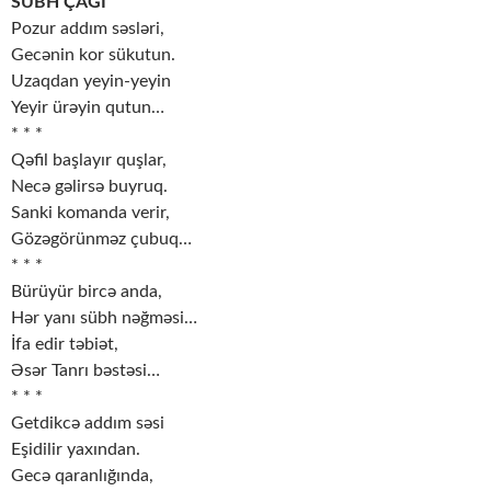
SÜBH ÇAĞI
Pozur addım səsləri,
Gecənin kor sükutun.
Uzaqdan yeyin-yeyin
Yeyir ürəyin qutun…
* * *
Qəfil başlayır quşlar,
Necə gəlirsə buyruq.
Sanki komanda verir,
Gözəgörünməz çubuq…
* * *
Bürüyür bircə anda,
Hər yanı sübh nəğməsi…
İfa edir təbiət,
Əsər Tanrı bəstəsi…
* * *
Getdikcə addım səsi
Eşidilir yaxından.
Gecə qaranlığında,