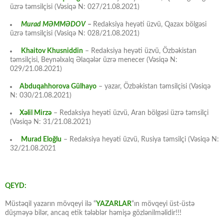
üzrə təmsilçisi (Vəsiqə N: 027/21.08.2021)
Murad MƏMMƏDOV
–
Redaksiya heyəti üzvü, Qazax bölgəsi
üzrə təmsilçisi (Vəsiqə N: 028/21.08.2021)
Khaitov Khusniddin
– Redaksiya heyəti üzvü, Özbəkistan
təmsilçisi, Beynəlxalq Əlaqələr üzrə menecer (Vəsiqə N:
029/21.08.2021)
Abduqahhorova Gülhayo
– yazar, Özbəkistan təmsilçisi (Vəsiqə
N: 030/21.08.2021)
Xəlil Mirzə
– Redaksiya heyəti üzvü, Aran bölgəsi üzrə təmsilçi
(Vəsiqə N: 31/21.08.2021)
Murad Eloğlu
– Redaksiya heyəti üzvü, Rusiya təmsilçi (Vəsiqə N:
32/21.08.2021
QEYD:
Müstəqil yazarın mövqeyi ilə “
YAZARLAR
“ın mövqeyi üst-üstə
düşməyə bilər, ancaq etik tələblər həmişə gözlənilməlidir!!!