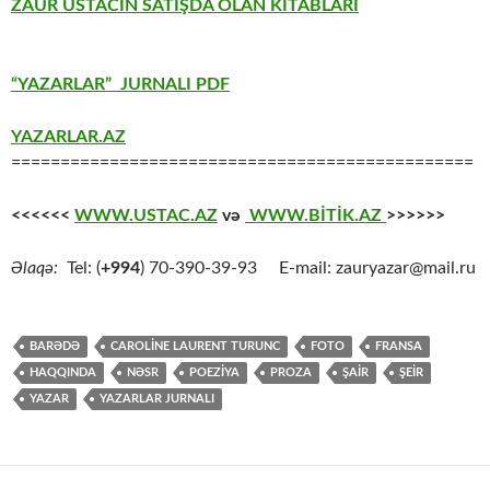
ZAUR USTACIN SATIŞDA OLAN KİTABLARI
“YAZARLAR” JURNALI PDF
YAZARLAR.AZ
===============================================
<<<<<<
WWW.USTAC.AZ
və
WWW.BİTİK.AZ
>>>>>>
Əlaqə:
Tel: (
+994
) 70-390-39-93 E-mail: zauryazar@mail.ru
BARƏDƏ
CAROLİNE LAURENT TURUNC
FOTO
FRANSA
HAQQINDA
NƏSR
POEZİYA
PROZA
ŞAİR
ŞEİR
YAZAR
YAZARLAR JURNALI