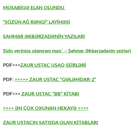
MÜSABİQƏ ELAN OLUNDU
“SÖZÜN AĞ RƏNGİ” LAYİHƏSİ
ŞAHMAR ƏKBƏRZADƏNİN YAZILARI
Sizin yerinizə utanıram mən` – Şahmar Əkbərzadənin şeirləri
PDF>>>
ZAUR USTAC UŞAQ ŞEİRLƏRİ
PDF:
>>>>> ZAUR USTAC “QƏLƏMDAR-2”
PDF>>>
ZAUR USTAC “BB” KİTABI
>>>> ƏN ÇOX OXUNAN HEKAYƏ <<<<
ZAUR USTACIN SATIŞDA OLAN KİTABLARI