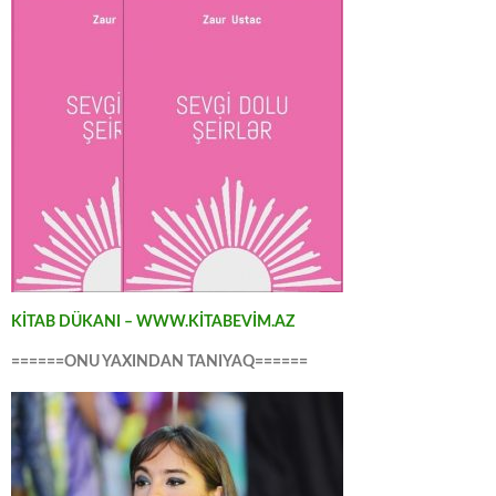
KİTAB DÜKANI – WWW.KİTABEVİM.AZ
======ONU YAXINDAN TANIYAQ======