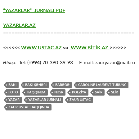
“YAZARLAR” JURNALI PDF
YAZARLAR.AZ
===============================================
<<<<<<
WWW.USTAC.AZ
və
WWW.BİTİK.AZ
>>>>>>
Əlaqə:
Tel: (
+994
) 70-390-39-93 E-mail: zauryazar@mail.ru
BAKI
BAKI ŞƏHƏRİ
BARƏDƏ
CAROLİNE LAURENT TURUNC
FOTO
HAQQINDA
NƏSR
POEZİYA
ŞAİR
ŞEİR
YAZAR
YAZARLAR JURNALI
ZAUR USTAC
ZAUR USTAC HAQQINDA