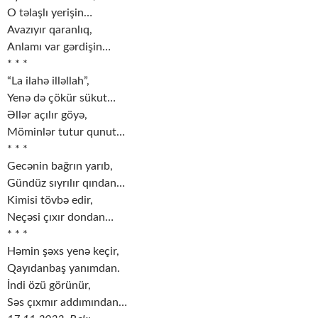
O təlaşlı yerişin…
Avazıyır qaranlıq,
Anlamı var gərdişin…
* * *
“La ilahə illəllah”,
Yenə də çökür sükut…
Əllər açılır göyə,
Möminlər tutur qunut…
* * *
Gecənin bağrın yarıb,
Gündüz sıyrılır qından…
Kimisi tövbə edir,
Neçəsi çıxır dondan…
* * *
Həmin şəxs yenə keçir,
Qayıdanbaş yanımdan.
İndi özü görünür,
Səs çıxmır addımından…