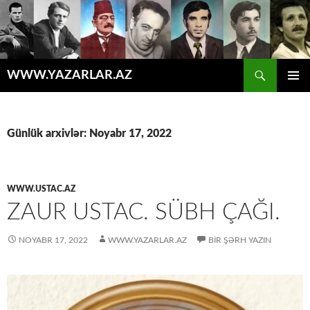
Axtar
WWW.YAZARLAR.AZ
MÜHTƏVIYYATA
ƏSAS
KEÇ
MENYU
Günlük arxivlər: Noyabr 17, 2022
WWW.USTAC.AZ
ZAUR USTAC. SÜBH ÇAĞI.
NOYABR 17, 2022
WWW.YAZARLAR.AZ
BIR ŞƏRH YAZIN