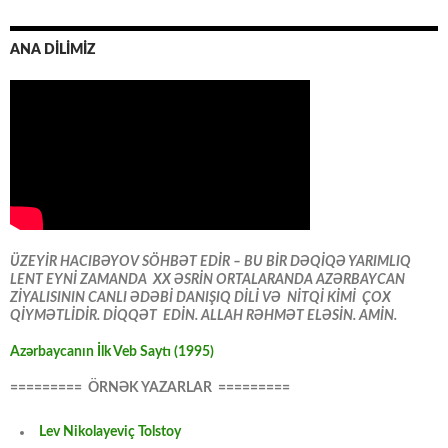
ANA DİLİMİZ
ÜZEYİR HACIBƏYOV SÖHBƏT EDİR – BU BİR DƏQİQƏ YARIMLIQ
LENT EYNİ ZAMANDA XX ƏSRİN ORTALARANDA AZƏRBAYCAN
ZİYALISININ CANLI ƏDƏBİ DANIŞIQ DİLİ VƏ NİTQİ KİMİ ÇOX
QİYMƏTLİDİR. DİQQƏT EDİN. ALLAH RƏHMƏT ELƏSİN. AMİN.
Azərbaycanın İlk Veb Saytı (1995)
========= ÖRNƏK YAZARLAR =========
Lev Nikolayeviç Tolstoy