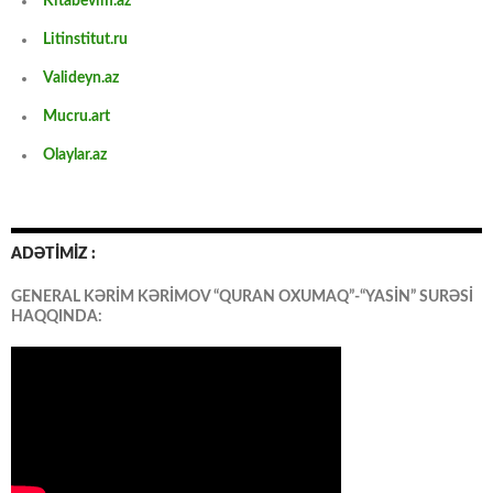
Kitabevim.az
Litinstitut.ru
Valideyn.az
Mucru.art
Olaylar.az
ADƏTİMİZ :
GENERAL KƏRİM KƏRİMOV “QURAN OXUMAQ”-“YASİN” SURƏSİ
HAQQINDA: