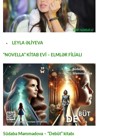
LEYLA ƏLİYEVA
“NOVELLA” KİTAB EVİ – ELMLƏR FİLİALI
Südabə Məmmədova – “Debüt” kitabı