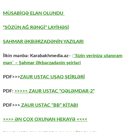
MÜSABİQƏ ELAN OLUNDU
“SÖZÜN AĞ RƏNGİ” LAYİHƏSİ
ŞAHMAR ƏKBƏRZADƏNİN YAZILARI
İlkin mənbə:
Karabakhmedia.az
– :
`Sizin yerinizə utanıram
mən` – Şahmar Əkbərzadənin şeirləri
PDF>>>
ZAUR USTAC UŞAQ ŞEİRLƏRİ
PDF:
>>>>> ZAUR USTAC “QƏLƏMDAR-2”
PDF>>>
ZAUR USTAC “BB” KİTABI
>>>> ƏN ÇOX OXUNAN HEKAYƏ <<<<