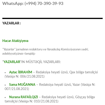
WhatsApp: (
+994
) 70-390-39-93
YAZARLAR :
Həcər Atakişiyeva
“Yazarlar” jurnalının redaktoru və Yaradıcılıq Komissiyasının sədri,
ədəbiyyatşünas-tənqidçı
“
YAZARLAR
“IN MÜSTƏQİL YAZARLARI:
Aytac İBRAHİM
– Redaksiya heyəti üzvü, Qax bölgə təmsilçisi
(Vəsiqə N: 006/21.08.2021)
Səma MUĞANNA
– Redaksiya heyəti üzvü, Yazar (Vəsiqə N:
007/21.08.2021)
Nuranə RAFAİLQIZI
– Redaksiya heyəti üzvü, Göyçay bölgə
təmsilçisi (Vəsiqə N: 010/21.08.2021)