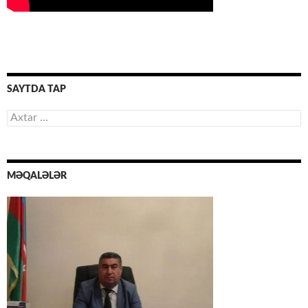
SAYTDA TAP
Axtarış:
MƏQALƏLƏR