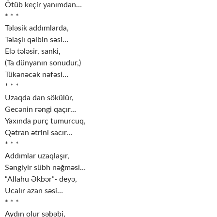
Ötüb keçir yanımdan…
* * *
Tələsik addımlarda,
Təlaşlı qəlbin səsi…
Elə tələsir, sanki,
(Ta dünyanın sonudur,)
Tükənəcək nəfəsi…
* * *
Uzaqda dan sökülür,
Gecənin rəngi qaçır…
Yaxında purç tumurcuq,
Qətran ətrini sacır…
* * *
Addımlar uzaqlaşır,
Səngiyir sübh nəğməsi…
“Allahu Əkbər”- deyə,
Ucalır azan səsi…
* * *
Aydın olur səbəbi,