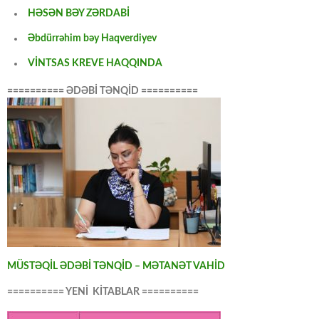
HƏSƏN BƏY ZƏRDABİ
Əbdürrəhim bəy Haqverdiyev
VİNTSAS KREVE HAQQINDA
========== ƏDƏBİ TƏNQİD ==========
MÜSTƏQİL ƏDƏBİ TƏNQİD – MƏTANƏT VAHİD
========== YENİ KİTABLAR ==========