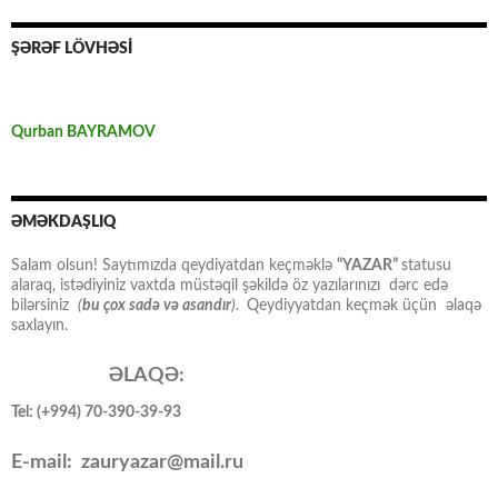
ŞƏRƏF LÖVHƏSİ
Qurban BAYRAMOV
ƏMƏKDAŞLIQ
Salam olsun! Saytımızda qeydiyatdan keçməklə
“YAZAR”
statusu
alaraq, istədiyiniz vaxtda müstəqil şəkildə öz yazılarınızı dərc edə
bilərsiniz
(
bu çox sadə və asandır
).
Qeydiyyatdan keçmək üçün əlaqə
saxlayın.
ƏLAQƏ:
Tel: (+994) 70-390-39-93
E-mail: zauryazar@mail.ru