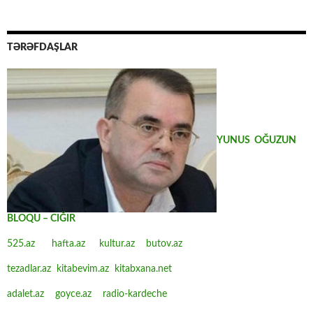
TƏRƏFDAŞLAR
YUNUS OĞUZUN
BLOQU – CIĞIR
525.az
hafta.az
kultur.az
butov.az
tezadlar.az
kitabevim.az
kitabxana.net
adalet.az
goyce.az
radio-kardeche