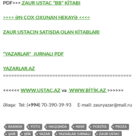
PDF>>>
ZAUR USTAC “BB” KİTABI
>>>> ƏN ÇOX OXUNAN HEKAYƏ <<<<
ZAUR USTACIN SATIŞDA OLAN KİTABLARI
“YAZARLAR” JURNALI PDF
YAZARLAR.AZ
===============================================
<<<<<<
WWW.USTAC.AZ
və
WWW.BİTİK.AZ
>>>>>>
Əlaqə:
Tel: (
+994
) 70-390-39-93 E-mail: zauryazar@mail.ru
BARƏDƏ
FOTO
HAQQINDA
NƏSR
POEZİYA
PROZA
ŞAİR
ŞEİR
YAZAR
YAZARLAR JURNALI
ZAUR USTAC