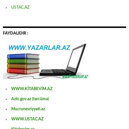
USTAC.AZ
FAYDALIDIR :
WWW.KİTABEVİM.AZ
Aztc.gov.az (tərcümə)
Mucrunesriyyati.az
WWW.USTAC.AZ