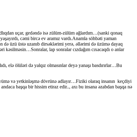
lıqdan uçar, gedəndə isə zülüm-zülüm ağlardım…(sanki qonaq
da yaşayırdı, cəmi bircə ev aramız vardı.Anamla söhbəti yaman
Mən də üzü üstə uzanıb dirsəklərimi yerə, əllərimi də üzümə dayaq
ri kəsilməsin…Sonralar, lap sonralar cızdağım cıxacaqdı o anlar
ı, elə ölüləri də yalqız olmasınlar deyə yanaşı basdırırlar…Bu
öyümə və yetkinləşmə dövrünə adlayır…Fiziki olaraq insanın keçdiyi
ndaca başqa bir hissim etiraz edir.., axı bu insana əzabdan başqa nə