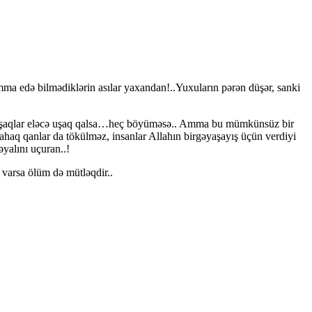
mma edə bilmədiklərin asılar yaxandan!..Yuxuların pərən düşər, sanki
eşkə uşaqlar eləcə uşaq qalsa…heç böyüməsə.. Amma bu mümkünsüz bir
nahaq qanlar da tökülməz, insanlar Allahın birgəyaşayış üçün verdiyi
yalını uçuran..!
varsa ölüm də mütləqdir..