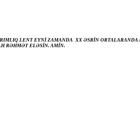
ARIMLIQ LENT EYNİ ZAMANDA XX ƏSRİN ORTALARANDA A
AH RƏHMƏT ELƏSİN. AMİN.