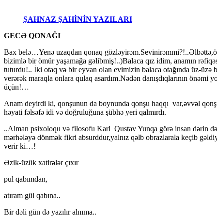
ŞAHNAZ ŞAHİNİN YAZILARI
GECƏ QONAĞI
Bax belə…Yenə uzaqdan qonaq gözləyirəm.Sevinirəmmi?!..Əlbəttə,ö
bizimlə bir ömür yaşamağa gəlibmiş!..)Balaca qız idim, anamın rəfiqəs
tuturdu!.. İki otaq və bir eyvan olan evimizin balaca otağında üz-üzə b
verərək maraqla onlara qulaq asardım.Nədən danışdıqlarının önəmi yo
üçün!…
Anam deyirdi ki, qonşunun da boynunda qonşu haqqı var,əvvəl qonşu,so
həyati fəlsəfə idi və doğruluğuna şübhə yeri qalmırdı.
..Alman psixoloqu və filosofu Karl Qustav Yunqa görə insan dərin də
mərhələyə dönmək fikri absurddur,yalnız qəlb obrazlarala keçib gəldiy
verir ki…!
Əzik-üzük xatirələr çıxır
pul qabımdan,
atıram gül qabına..
Bir dəli gün də yazılır alnıma..