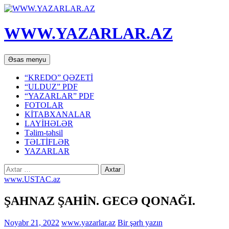
WWW.YAZARLAR.AZ
Axtar
Mühtəviyyata
Əsas menyu
keç
“KREDO” QƏZETİ
“ULDUZ” PDF
“YAZARLAR” PDF
FOTOLAR
KİTABXANALAR
LAYİHƏLƏR
Təlim-təhsil
TƏLTİFLƏR
YAZARLAR
Axtarış:
www.USTAC.az
ŞAHNAZ ŞAHİN. GECƏ QONAĞI.
Noyabr 21, 2022
www.yazarlar.az
Bir şərh yazın