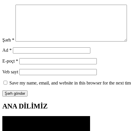
Şərh
*
Ad
*
E-poçt
*
Veb sayt
Save my name, email, and website in this browser for the next ti
ANA DİLİMİZ