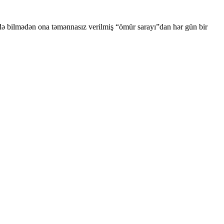
 də bilmədən ona təmənnasız verilmiş “ömür sarayı”dan hər gün bir