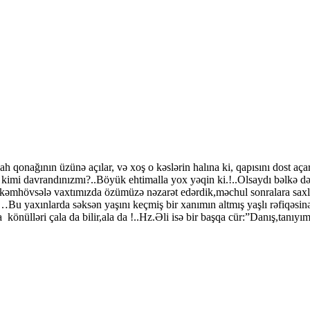
onağının üzünə açılar, və xoş o kəslərin halına ki, qapısını dost açar.
 kimi davrandınızmı?..Böyük ehtimalla yox yəqin ki.!..Olsaydı bəlkə də
,kəmhövsələ vaxtımızda özümüzə nəzarət edərdik,məchul sonralara sax
k…Bu yaxınlarda səksən yaşını keçmiş bir xanımın altmış yaşlı rəfiqə
 könülləri çala da bilir,ala da !..Hz.Əli isə bir başqa cür:”Danış,tanıy