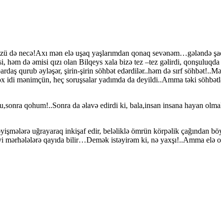
zü də necə!Axı mən elə uşaq yaşlarımdan qonaq sevənəm…gələndə şad
i, həm də əmisi qızı olan Bilqeys xala bizə tez –tez gəlirdi, qonşuluq
ardaş qurub əyləşər, şirin-şirin söhbət edərdilər..həm də sırf söhbət!..
x idi mənimçün, heç soruşsalar yadımda da deyildi..Amma təki söhbətlə
nra qohum!..Sonra da əlavə edirdi ki, bala,insan insana hayan olmalıd
yişmələrə uğrayaraq inkişaf edir, beləliklə ömrün körpəlik çağından b
i mərhələlərə qayıda bilir…Demək istəyirəm ki, nə yaxşı!..Amma elə o a