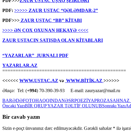
PDF>>>
ZAUR USTAC UŞAQ ŞEİRLƏRİ
PDF:
>>>>> ZAUR USTAC “QƏLƏMDAR-2”
PDF>>>
ZAUR USTAC “BB” KİTABI
>>>> ƏN ÇOX OXUNAN HEKAYƏ <<<<
ZAUR USTACIN SATIŞDA OLAN KİTABLARI
“YAZARLAR” JURNALI PDF
YAZARLAR.AZ
===============================================
<<<<<<
WWW.USTAC.AZ
və
WWW.BİTİK.AZ
>>>>>>
Əlaqə:
Tel: (
+994
) 70-390-39-93 E-mail: zauryazar@mail.ru
BARƏDƏ
FOTO
HAQQINDA
NƏSR
POEZİYA
PROZA
ŞAHNAZ 
Yazılar
Öncəki Yazı
BİR QRUP YAZAR TƏLTİF OLUNUB
Sonrakı Yazı
Ad
üzrə
Bir cavab yazın
naviqasiya
Sizin e-poçt ünvanınız dərc edilməyəcəkdir.
Gərəkli sahələr
*
ilə işar