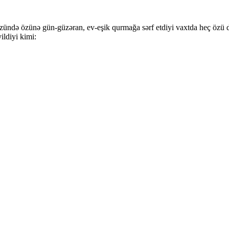
 üzündə özünə gün-güzəran, ev-eşik qurmağa sərf etdiyi vaxtda heç özü
ildiyi kimi: