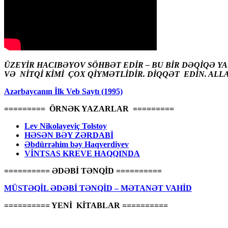
ÜZEYİR HACIBƏYOV SÖHBƏT EDİR – BU BİR DƏQİQƏ Y
VƏ NİTQİ KİMİ ÇOX QİYMƏTLİDİR. DİQQƏT EDİN. ALL
Azərbaycanın İlk Veb Saytı (1995)
========= ÖRNƏK YAZARLAR =========
Lev Nikolayeviç Tolstoy
HƏSƏN BƏY ZƏRDABİ
Əbdürrəhim bəy Haqverdiyev
VİNTSAS KREVE HAQQINDA
========== ƏDƏBİ TƏNQİD ==========
MÜSTƏQİL ƏDƏBİ TƏNQİD – MƏTANƏT VAHİD
========== YENİ KİTABLAR ==========