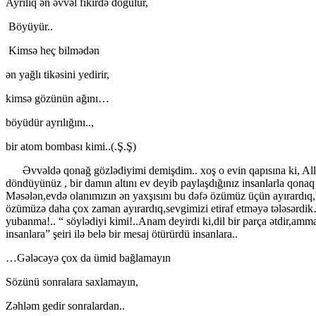
Ayrılıq ən əvvəl fikirdə doğulur,
Böyüyür..
Kimsə heç bilmədən
ən yağlı tikəsini yedirir,
kimsə gözünün ağını…
böyüdür ayrılığını..,
bir atom bombası kimi..(.Ş.Ş)
Əvvəldə qonağ gözlədiyimi demişdim.. xoş o evin qapısına ki, Allah q
döndüyünüz , bir damın altını ev deyib paylaşdığınız insanlarla qonaq
Məsələn,evdə olanımızın ən yaxşısını bu dəfə özümüz üçün ayırardıq
özümüzə daha çox zaman ayırardıq,sevgimizi etiraf etməyə tələsərdi
yubanma!.. “ söylədiyi kimi!..Anam deyirdi ki,dil bir parça ətdir,amma
insanlara” şeiri ilə belə bir mesaj ötürürdü insanlara..
…Gələcəyə çox da ümid bağlamayın
Sözünü sonralara saxlamayın,
Zəhləm gedir sonralardan..