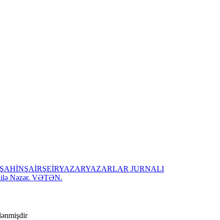
ŞAHİN
ŞAİR
ŞEİR
YAZAR
YAZARLAR JURNALI
ilə Nəzər. VƏTƏN.
ələnmişdir