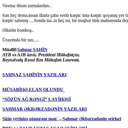
Vaxtsız dinən zurnalardan..
Sən heç demə,insan illərlə çaba verib kərpic üstə kərpic qoyaraq yer
kərpic salırmış …Sonda isə..ta heç nə, bir məşhur türk mahnısında dey
Əllərim bomboş..
Ürəyimdə bir sızı….
Müəllif:
Şahnaz ŞAHİN
AYB və AJB üzvü, Prezident Mükafatçısı,
Beynəlxalq Rəsul Rza Mükafatı Laureatı.
ŞAHNAZ ŞAHİNİN YAZILARI
MÜSABİQƏ ELAN OLUNDU
“SÖZÜN AĞ RƏNGİ” LAYİHƏSİ
ŞAHMAR ƏKBƏRZADƏNİN YAZILARI
Sizin yerinizə utanıram mən` – Şahmar Əkbərzadənin şeirləri