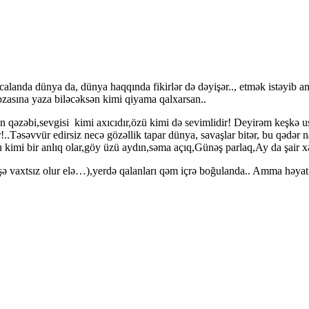
alanda dünya da, dünya haqqında fikirlər də dəyişər.., etmək istəyib a
zasına yaza biləcəksən kimi qiyama qalxarsan..
 onun qəzəbi,sevgisi kimi axıcıdır,özü kimi də sevimlidir! Deyirəm k
..Təsəvvür edirsiz necə gözəllik tapar dünya, savaşlar bitər, bu qədər 
u kimi bir anlıq olar,göy üzü aydın,səma açıq,Günəş parlaq,Ay da şair xə
ə vaxtsız olur elə…),yerdə qalanları qəm içrə boğulanda.. Amma həyat 