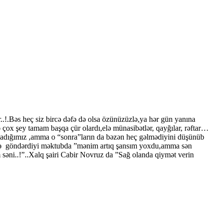
.!.Bəs heç siz bircə dəfə də olsa özünüzüzlə,ya hər gün yanına
 çox şey tamam başqa çür olardı,elə münasibətlər, qayğılar, rəftar…
ladığımız ,amma o “sonra”ların da bəzən heç gəlmədiyini düşünüb
sinə göndərdiyi məktubda ”mənim artıq şansım yoxdu,amma sən
ım səni..!”..Xalq şairi Cabir Novruz da ”Sağ olanda qiymət verin