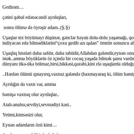
Gedirəm…
çətini qəbul edənəcəndi ayrılıqları,
sonra ölümə də öyrəşir adam..(Ş.Ş)
Uşaqlar tez böyüməyi düşünər, gənclər həyatı dolu-dolu yaşamağı, qoc
indiyəcən edə bilmədiklərini“çoxu gedib azı qalan” ömrün sonuncu ab
Uşaqlıq hissləri daha safdır, daha təbiidir,Allahdan gələndir,eynən
istək..amma böyüklərin öz içində bir cocuq yaşada bilmək şansı vardır!
dünyanı tikə-tikə bölməz,hirsi,hikkəsi,qəzəbi,kini elə uşaqlarda olduğ
..Hərdən ölümü qınayırıq,vaxtsız gələndə (baxmayaraq ki, ölüm həmiş
Ayrılığın da vaxtı var, amma
həmişə vaxtsıq olur ayrılıqlar..
Atalı-analısı,sevdiyi,sevmədiyi kəsi..
Yetimi,kimsəsizi olur,
Eynən adamların özü kimi…