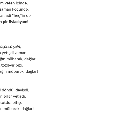
m vətən içində,
 zaman köçündə,
ar, adi “heç”in də,
n pir övladıyam!
üçüncü şeiri)
ə yetişdi zaman,
ğın mübarək, dağlar!
gözləyir bizi,
ğın mübarək, dağlar!
i döndü, dəyişdi,
 ərlər yetişdi,
tutdu, bitişdi,
ın mübarək, dağlar!