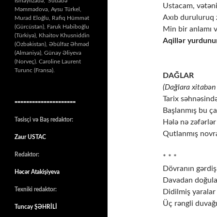
İsmayılzadə, Südabə
Ustacam, vətəni
Məmmədova, Aysu Türkel,
Axıb duruluruq
Murad Eloğlu, Rafiq Hümmət
(Gürcüstan), Faruk Habiboğlu
Min bir anlamı v
(Türkiyə), Khaitov Khusniddin
Aqillər yurdunu
(Özbəkistan), Əbülfəz Əhməd
(Almaniya), Günay Əliyeva
(Norveç). Caroline Laurent
Turunc (Fransa).
DAĞLAR
(Dağlara xitabən 
Tarix səhnəsind
=====================
Başlanmış bu ça
Təsisçi və Baş redaktor:
Hələ nə zəfərlər 
Qutlanmış novra
Zaur USTAC
Redaktor:
* * *
Dövranın gərdiş
Həcər Atakişiyeva
Davadan doğulan
Texniki redaktor:
Didilmiş yaralar 
Üç rəngli duvağ
Tuncay ŞƏHRİLİ