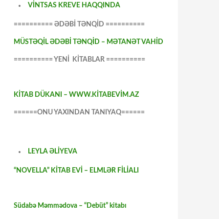
VİNTSAS KREVE HAQQINDA
========== ƏDƏBİ TƏNQİD ==========
MÜSTƏQİL ƏDƏBİ TƏNQİD – MƏTANƏT VAHİD
========== YENİ KİTABLAR ==========
KİTAB DÜKANI – WWW.KİTABEVİM.AZ
======ONU YAXINDAN TANIYAQ======
LEYLA ƏLİYEVA
“NOVELLA” KİTAB EVİ – ELMLƏR FİLİALI
Südabə Məmmədova – “Debüt” kitabı