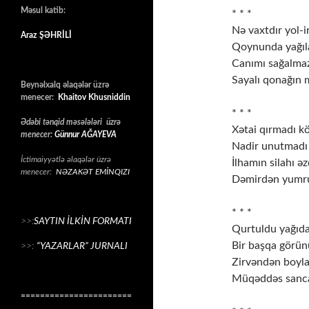
Məsul katib:
* * *
Nə vaxtdır yol-ir
Araz ŞƏHRİLİ
Qoynunda yağıla
Canımı sağalmaz
Sayalı qonağın 
Beynəlxalq əlaqələr üzrə
menecer:
Khaitov Khusniddin
* * *
Ədəbi tənqid məsələləri üzrə
Xətai qırmadı kö
menecer:
Günnur AĞAYEVA
Nadir unutmadı 
İctimaiyyətlə əlaqələr üzrə
İlhamın silahı əz
menecer:
NƏZAKƏT EMİNQIZI
Dəmirdən yumru
* * *
>>:
SAYTIN İLKİN FORMATI
Qurtuldu yağıda
Bir başqa görün
>>:
“YAZARLAR” JURNALI
Zirvəndən boylan
Müqəddəs sanca
=======================