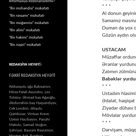
İnformasiya Rezonansıdırmı?
* * *
“İlin mühəndisi” mükafatı
Al donun geyini
“İlin rəssamı” mükafatı
Səmamız masmav
“İlin müğənnisi” mükafatı
Duman da yox ol
“İlin alimi” mükafatı
Gözün aydın olsu
“İlin həkimi” mükafatı
“İlin naşiri” mükafatı
USTACAM
Müzəffər ordunu
Ərənlər yurdunu
REDAKSİYA HEYƏTİ :
Zalımın zülmün
FƏXRİ REDAKSİYA HEYƏTİ
Babəklər yurdu
* * *
Abbasqulu ağa Bakıxanov,
Mirzə Fətəli Axundov, Lev
Ustadım Nəsimi
Tolstoy, Əhməd bəy Ağaoğlu,
Ədalət, həqiqət
Əbdürrəhim bəy Haqverdiyev,
Ziyadar dühası b
Cek London, Əliqulu
Qəmküsar, Vintsas Kreve,
Mövlalar yurdu
Üzeyir Hacıbəyov, Pənahi
* * *
Makulu, Səməd Vurğun,
Dərvişəm, müqqə
Şəhriyar, Bayram Bayramov,
Hüseyn Arif, Bəxtiyar