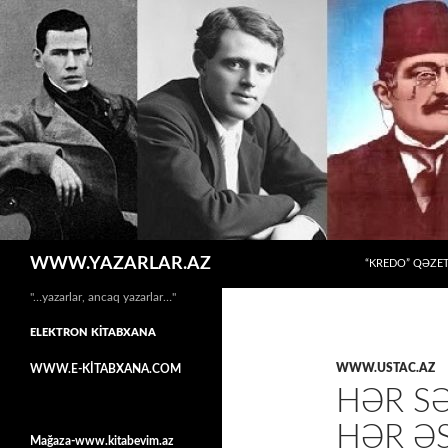
MÜHTƏVIYYATA
Axtar
WWW.YAZARLAR.AZ
“KREDO” QƏZET
"…yazarlar, ancaq yazarlar…"
ELEKTRON KİTABXANA
WWW.USTAC.AZ
WWW.E-KİTABXANA.COM
HƏR S
HƏR Ə
Mağaza-www.kitabevim.az