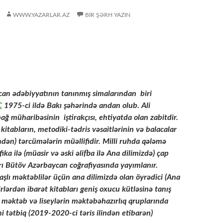
WWW.YAZARLAR.AZ
BIR ŞƏRH YAZIN
an ədəbiyyatının tanınmış simalarından biri
C
1975-ci ildə Bakı şəhərində andan olub. Ali
bağ müharibəsinin iştirakçısı, ehtiyatda olan zabitdir.
 kitabların, metodiki-tədris vəsaitlərinin və balacalar
indən) tərcümələrin müəllifidir. Milli ruhda qələmə
afika ilə (müasir və əski əlifba ilə Ana dilimizdə) çap
rı Bütöv Azərbaycan coğrafiyasında yayımlanır.
yaşlı məktəblilər üçün ana dilimizdə olan öyrədici (Ana
irlərdən ibarət kitabları geniş oxucu kütləsinə tanış
 məktəb və liseylərin məktəbəhazırlıq qruplarında
mi tətbiq (2019-2020-ci təris ilindən etibarən)