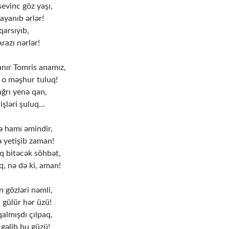
sevinc göz yaşı,
dayanıb ərlər!
 qarsıyıb,
razı nərlər!
nır Tomris anamız,
 o məşhur tuluq!
ağrı yenə qan,
işləri şuluq…
 hamı əmindir,
ə yetişib zaman!
q bitəcək söhbət,
, nə də ki, aman!
n gözləri nəmli,
 gülür hər üzü!
almışdı çılpaq,
 gəlib bu güzü!