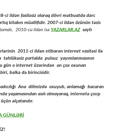
-ci ildən fasiləsiz olaraq dövri mətbuatda dərc
rtıq kitabın müəllifidir. 2007-ci ildən özünün təsis
 jurnalı, 2010-cu ildən isə
YAZARLAR.AZ
saytı
.
rlərinin
2011-ci ildən etibarən internet vasitəsi ilə
 və təhlükəsiz portalda pulsuz yayımlanmasının
 bu gün o internet üzərindən ən çox oxunan
iri, bəlkə də birincisidir.
adıcılığı Ana dilimizdə oxuyub, anlamağı bacaran
da yaşamasından asılı olmayaraq, internetə çıxışı
s üçün əlçatandır.
A GÜNLƏRİ
İZ!