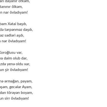
rı dayanır öfkəm,
tanınır ölkəm,
n nar övladıyam!
bam Xətai başdı,
də tərpənməz daşdı,
əz sədləri aşdı,
n nər övladıyam!
Koroğlusu var,
a daim olub dar,
da yenə oldu xar,
un şir övladıyam!
nə ərmağan, payam,
şəm, gecələr Ayam,
zdan törəyən boyam,
n sirr övladıyam!