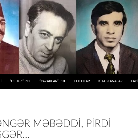
 KEÇ
İ
“ULDUZ” PDF
“YAZARLAR” PDF
FOTOLAR
KİTABXANALAR
LAY
ƏNGƏR MƏBƏDDI, PIRDI
SGƏR…