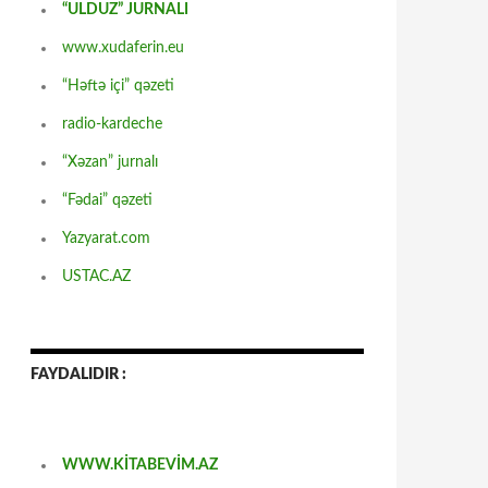
“ULDUZ” JURNALI
www.xudaferin.eu
“Həftə içi” qəzeti
radio-kardeche
“Xəzan” jurnalı
“Fədai” qəzeti
Yazyarat.com
USTAC.AZ
FAYDALIDIR :
WWW.KİTABEVİM.AZ