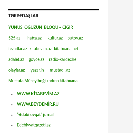
TƏRƏFDAŞLAR
YUNUS OĞUZUN BLOQU – CIĞIR
525.az
hafta.az
kultur.az
butov.az
tezadlar.az
kitabevim.az
kitabxana.net
adalet.az
goyce.az
radio-kardeche
olaylar.az
yazar.in
mustaqil.az
Mustafa Müseyiboğlu adına kitabxana
WWW.KİTABEVİM.AZ
WWW.BEYDEMİR.RU
“Ədəbi ovqat” jurnalı
Edebiyyatqazeti.az