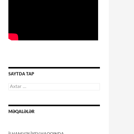
SAYTDA TAP
Axtarış:
MƏQALƏLƏR