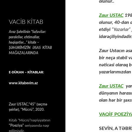
olunur..
Zaur USTAC
1988
VACIB KITAB
olunur, 40-dan a
etdiyi
“Yazarlar”
Araz Şəhrilinin “Səfəvilər:
idarəçiliyindədir
paralellər, ehtimallar,
həqiqətlər…” kitabı –
ŞƏHƏRİMİZİN ƏSAS KİTAB
Zaur Ustacın əsə
MAĞAZALARINDA
bir neçə stabil
nəticəsi olaraq
yazarlarımızdan b
E-DÜKAN – KİTABLAR:
www.kitabevim.az
Zaur USTAC
yar
dünyanın harasın
olan hər bir şəx
Zaur USTAC,“45” (seçmə
şeirlər), “Mücrü”, 2020.
VAQİF POEZİY
Kitab “Mücrü”nəşriyyatının
“Poeziya”
seriyasında nəşr
SEVİN, A TƏBR
edilmişdir.