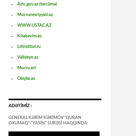
Aztc.gov.az (tərcümə)
Mucrunesriyyati.az
WWW.USTAC.AZ
Kitabevim.az
Litinstitut.ru
Valideyn.az
Mucru.art
Olaylar.az
ADƏTİMİZ :
GENERAL KƏRİM KƏRİMOV “QURAN
OXUMAQ”-“YASİN” SURƏSİ HAQQINDA: