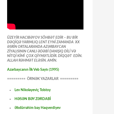
ÜZEYİR HACIBƏYOV SÖHBƏT EDİR – BU BİR
DƏQİQƏ YARIMLIQ LENT EYNİ ZAMANDA XX
ƏSRİN ORTALARANDA AZƏRBAYCAN
ZİYALISININ CANLI ƏDƏBİ DANIŞIQ DİLİ VƏ
NİTQİ KİMİ ÇOX QİYMƏTLİDİR. DİQQƏT EDİN.
ALLAH RƏHMƏT ELƏSİN. AMİN.
Azərbaycanın İlk Veb Saytı (1995)
========= ÖRNƏK YAZARLAR =========
Lev Nikolayeviç Tolstoy
HƏSƏN BƏY ZƏRDABİ
Əbdürrəhim bəy Haqverdiyev