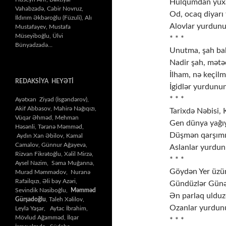
Hülqumdan yuxa
Vahabzadə, Cabir Novruz,
Od, ocaq diyarı 
İldırım Əkbəroğlu (Füzuli), Alı
Alovlar yurdunu
Mustafayev, Mustafa
Müseyiboğlu, Ülvi
* * *
Bünyadzadə…
Unutma, şah ba
Nadir şah, mətə
İlham, nə keçilm
REDAKSİYA HEYƏTİ
İgidlər yurdunu
* * *
Ayətxan Ziyad (İsgəndərov),
Akif Abbasov, Mahirə Nağıqızı,
Tarixdə Nəbisi, 
Vüqar Əhməd, Mehman
Gen dünya yağıy
Həsənli, Təranə Məmməd,
Düşmən qarşımız
Aydın Xan Əbilov, Kamal
Camalov, Günnur Ağayeva,
Aslanlar yurdun
Rizvan Fikrətoğlu, Xəlil Mirzə,
* * *
Aysel Nazim, Səma Muğanna,
Göydən Yer üzü
Murad Məmmədov, Nuranə
Rafailqızı, Əli bəy Azəri,
Gündüzlər Günə
Sevindik Nəsiboğlu,
Məmməd
Ən parlaq uldu
Gürşadoğlu
, Taleh Xəlilov,
Ozanlar yurdunu
Leyla Yaşar, Aytac İbrahim,
Mövlud Ağamməd, İlqar
* * *