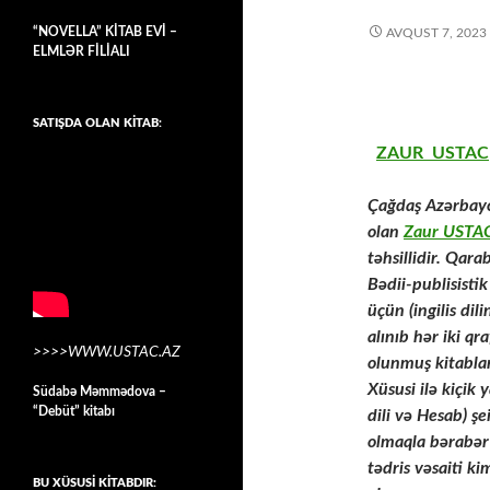
“NOVELLA” KİTAB EVİ –
AVQUST 7, 2023
ELMLƏR FİLİALI
SATIŞDA OLAN KİTAB:
ZAUR USTAC
Çağdaş Azərbayc
olan
Zaur USTA
təhsillidir. Qara
Bədii-publisistik
üçün (ingilis dil
alınıb hər iki qr
>>>>WWW.USTAC.AZ
olunmuş kitabla
Xüsusi ilə kiçik 
Südabə Məmmədova –
“Debüt” kitabı
dili və Hesab) şe
olmaqla bərabər
tədris vəsaiti ki
BU XÜSUSİ KİTABDIR: