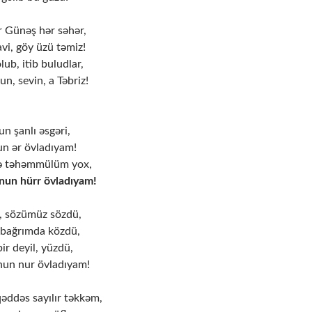
r Günəş hər səhər,
i, göy üzü təmiz!
ub, itib buludlar,
n, sevin, a Təbriz!
n şanlı əsgəri,
n ər övladıyam!
ə təhəmmülüm yox,
nun hürr övladıyam!
, sözümüz sözdü,
 bağrımda közdü,
ir deyil, yüzdü,
nun nur övladıyam!
ddəs sayılır təkkəm,