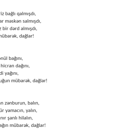
iz bağlı qalmışdı,
r məskən salmışdı,
 bir dərd almışdı,
mübarək, dağlar!
nül bağını,
hicran dağını,
di yağını,
ğun mübarək, dağlar!
n zənburun, balın,
ür yamacın, yalın,
ır şanlı hilalın,
ğın mübarək, dağlar!