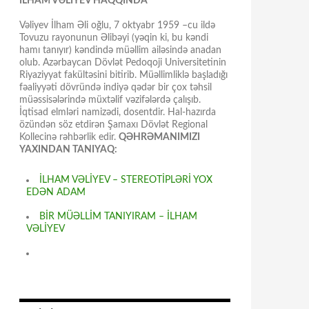
İLHAM VƏLİYEV HAQQINDA
Vəliyev İlham Əli oğlu, 7 oktyabr 1959 –cu ildə
Tovuzu rayonunun Əlibəyi (yəqin ki, bu kəndi
hamı tanıyır) kəndində müəllim ailəsində anadan
olub. Azərbaycan Dövlət Pedoqoji Universitetinin
Riyaziyyat fakültəsini bitirib. Müəllimliklə başladığı
fəaliyyəti dövründə indiyə qədər bir çox təhsil
müəssisələrində müxtəlif vəzifələrdə çalışıb.
İqtisad elmləri namizədi, dosentdir. Hal-hazırda
özündən söz etdirən Şamaxı Dövlət Regional
Kollecinə rəhbərlik edir.
QƏHRƏMANIMIZI
YAXINDAN TANIYAQ:
İLHAM VƏLİYEV – STEREOTİPLƏRİ YOX
EDƏN ADAM
BİR MÜƏLLİM TANIYIRAM – İLHAM
VƏLİYEV