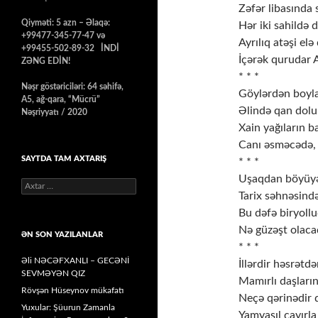
Zəfər libasında 
Qiyməti: 5 azn – Əlaqə:
Hər iki sahildə 
+99477-345-77-47 və
Ayrılıq atəşi elə
+99455-502-89-32 İNDİ
İçərək qurudar A
ZƏNG EDİN!
* * *
Nəşr göstəriciləri: 64 səhifə,
Göylərdən boyla
A5, ağ-qara, “Mücrü”
Əlində qan dolu
Nəşriyyatı / 2020
Xain yağıların b
Canı əsməcədə, 
SAYTDA TAM AXTARIŞ
* * *
Uşaqdan böyüyə
Axtarış:
Tarix səhnəsind
Bu dəfə biryollu
Nə güzəşt olacaq
ƏN SON YAZILANLAR
* * *
Əli NƏCƏFXANLI – GECƏNİ
İllərdir həsrətdə
SEVMƏYƏN QIZ
Mamırlı daşların
Rövşən Hüseynov mükafatı
Neçə qərinədir q
Yuxular: Şüurun Zamanla
Yamyaşıl çayırla