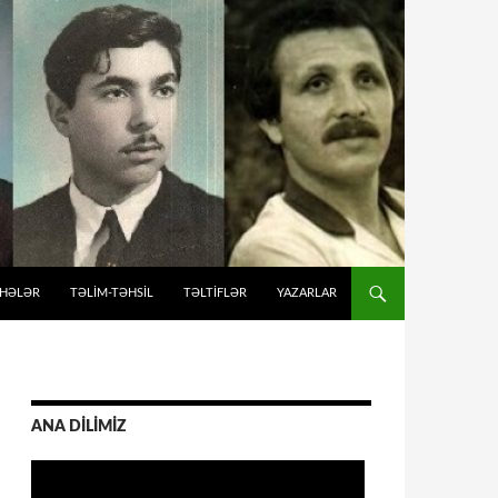
İHƏLƏR
TƏLIM-TƏHSIL
TƏLTİFLƏR
YAZARLAR
ANA DİLİMİZ