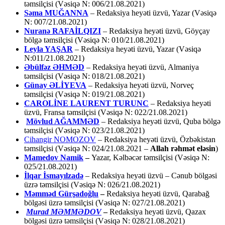
təmsilçisi (Vəsiqə N: 006/21.08.2021)
Səma MUĞANNA
– Redaksiya heyəti üzvü, Yazar (Vəsiqə
N: 007/21.08.2021)
Nuranə RAFAİLQIZI
– Redaksiya heyəti üzvü, Göyçay
bölgə təmsilçisi (Vəsiqə N: 010/21.08.2021)
Leyla YAŞAR
– Redaksiya heyəti üzvü, Yazar (Vəsiqə
N:011/21.08.2021)
Əbülfəz ƏHMƏD
– Redaksiya heyəti üzvü, Almaniya
təmsilçisi (Vəsiqə N: 018/21.08.2021)
Günay ƏLİYEVA
– Redaksiya heyəti üzvü, Norveç
təmsilçisi (Vəsiqə N: 019/21.08.2021)
CAROLİNE LAURENT TURUNC
– Redaksiya heyəti
üzvü, Fransa təmsilçisi (Vəsiqə N: 022/21.08.2021)
Mövlud AĞAMMƏD
– Redaksiya heyəti üzvü, Quba bölgə
təmsilçisi (Vəsiqə N: 023/21.08.2021)
Cihangir NOMOZOV
– Redaksiya heyəti üzvü, Özbəkistan
təmsilçisi (Vəsiqə N: 024/21.08.2021 –
Allah rəhmət eləsin
)
Mamedov Namik
–
Yazar, Kəlbəcər təmsilçisi (Vəsiqə N:
025/21.08.2021)
İlqar İsmayılzadə
–
Redaksiya heyəti üzvü – Cənub bölgəsi
üzrə təmsilçisi (Vəsiqə N: 026/21.08.2021)
Məmməd Gürşadoğlu
–
Redaksiya heyəti üzvü, Qarabağ
bölgəsi üzrə təmsilçisi (Vəsiqə N: 027/21.08.2021)
Murad MƏMMƏDOV
–
Redaksiya heyəti üzvü, Qazax
bölgəsi üzrə təmsilçisi (Vəsiqə N: 028/21.08.2021)