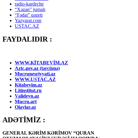
radio-kardeche
“Xəzan” jurnalı
“Fədai” qəzeti
Yazyarat.com
USTAC.AZ
FAYDALIDIR :
WWW.KİTABEVİM.AZ
Aztc.gov.az (tərcümə)
Mucrunesriyyati.az
WWW.USTAC.AZ
Kitabevim.az
Litinstitut.ru
Valideyn.az
Mucru.art
Olaylar.az
ADƏTİMİZ :
GENERAL KƏRİM KƏRİMOV “QURAN