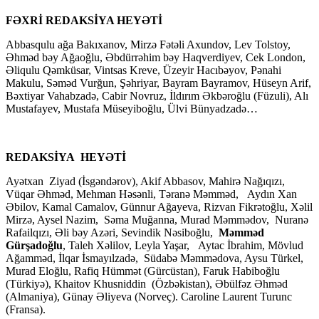
FƏXRİ REDAKSİYA HEYƏTİ
Abbasqulu ağa Bakıxanov, Mirzə Fətəli Axundov, Lev Tolstoy,
Əhməd bəy Ağaoğlu, Əbdürrəhim bəy Haqverdiyev, Cek London,
Əliqulu Qəmküsar, Vintsas Kreve, Üzeyir Hacıbəyov, Pənahi
Makulu, Səməd Vurğun, Şəhriyar, Bayram Bayramov, Hüseyn Arif,
Bəxtiyar Vahabzadə, Cabir Novruz, İldırım Əkbəroğlu (Füzuli), Alı
Mustafayev, Mustafa Müseyiboğlu, Ülvi Bünyadzadə…
REDAKSİYA HEYƏTİ
Ayətxan Ziyad (İsgəndərov), Akif Abbasov, Mahirə Nağıqızı,
Vüqar Əhməd, Mehman Həsənli, Təranə Məmməd, Aydın Xan
Əbilov, Kamal Camalov, Günnur Ağayeva, Rizvan Fikrətoğlu, Xəlil
Mirzə, Aysel Nazim, Səma Muğanna, Murad Məmmədov, Nuranə
Rafailqızı, Əli bəy Azəri, Sevindik Nəsiboğlu,
Məmməd
Gürşadoğlu
, Taleh Xəlilov, Leyla Yaşar, Aytac İbrahim, Mövlud
Ağamməd, İlqar İsmayılzadə, Südabə Məmmədova, Aysu Türkel,
Murad Eloğlu, Rafiq Hümmət (Gürcüstan), Faruk Habiboğlu
(Türkiyə), Khaitov Khusniddin (Özbəkistan), Əbülfəz Əhməd
(Almaniya), Günay Əliyeva (Norveç). Caroline Laurent Turunc
(Fransa).