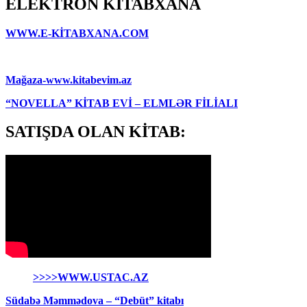
ELEKTRON KİTABXANA
WWW.E-KİTABXANA.COM
Mağaza-www.kitabevim.az
“NOVELLA” KİTAB EVİ – ELMLƏR FİLİALI
SATIŞDA OLAN KİTAB:
>>>>WWW.USTAC.AZ
Südabə Məmmədova – “Debüt” kitabı