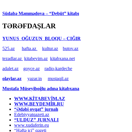
Südabə Məmmədova – “Debüt” kitabı
TƏRƏFDAŞLAR
YUNUS OĞUZUN BLOQU – CIĞIR
525.az
hafta.az
kultur.az
butov.az
tezadlar.az
kitabevim.az
kitabxana.net
adalet.az
goyce.az
radio-kardeche
olaylar.az
yazar.in
mustaqil.az
Mustafa Müseyiboğlu adına kitabxana
WWW.KİTABEVİM.AZ
WWW.BEYDEMİR.RU
“Ədəbi ovqat” jurnalı
Edebiyyatqazeti.az
“ULDUZ” JURNALI
www.xudaferin.eu
“Həftə içi” qəzeti