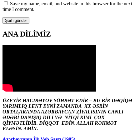
Save my name, email, and website in this browser for the next
time I comment.
ANA DİLİMİZ
ÜZEYİR HACIBƏYOV SÖHBƏT EDİR – BU BİR DƏQİQƏ
YARIMLIQ LENT EYNİ ZAMANDA XX ƏSRİN
ORTALARANDA AZƏRBAYCAN ZİYALISININ CANLI
ƏDƏBİ DANIŞIQ DİLİ VƏ NİTQİ KİMİ ÇOX
QİYMƏTLİDİR. DİQQƏT EDİN. ALLAH RƏHMƏT
ELƏSİN. AMİN.
Azərbaycanın İlk Veb Saytı (1995)