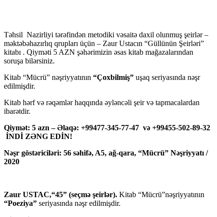
Təhsil Nazirliyi tərəfindən metodiki vəsaitə daxil olunmuş şeirlər –
məktəbəhazırlıq qrupları üçün – Zaur Ustacın “Güllünün Şeirləri”
kitabı . Qiyməti 5 AZN şəhərimizin əsas kitab mağazalarından
soruşa bilərsiniz.
Kitab “Mücrü” nəşriyyatının
“Çoxbilmiş”
uşaq seriyasında nəşr
edilmişdir.
Kitab hərf və rəqəmlər haqqında əyləncəli şeir və tapmacalardan
ibarətdir.
Qiymət: 5 azn – Əlaqə: +99477-345-77-47 və +99455-502-89-32
İNDİ ZƏNG EDİN!
Nəşr göstəriciləri: 56 səhifə, A5, ağ-qara, “Mücrü” Nəşriyyatı /
2020
Zaur USTAC,“45” (seçmə şeirlər).
Kitab “Mücrü”nəşriyyatının
“Poeziya”
seriyasında nəşr edilmişdir.