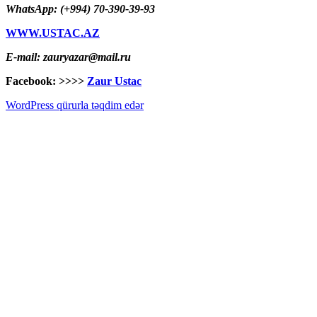
WhatsApp: (+994) 70-390-39-93
WWW.USTAC.AZ
E-mail: zauryazar@mail.ru
Facebook: >>>>
Zaur Ustac
WordPress qürurla təqdim edər