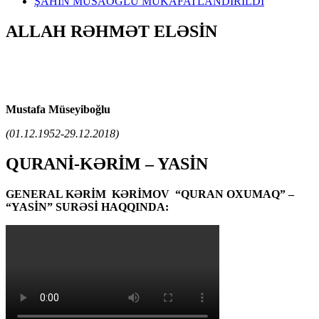
ŞAHİN MUSAOĞLU MÜKAFATLANDIRILDI
ALLAH RƏHMƏT ELƏSİN
Mustafa Müseyiboğlu
(01.12.1952-29.12.2018)
QURANİ-KƏRİM – YASİN
GENERAL KƏRİM KƏRİMOV “QURAN OXUMAQ” –
“YASİN” SURƏSİ HAQQINDA: