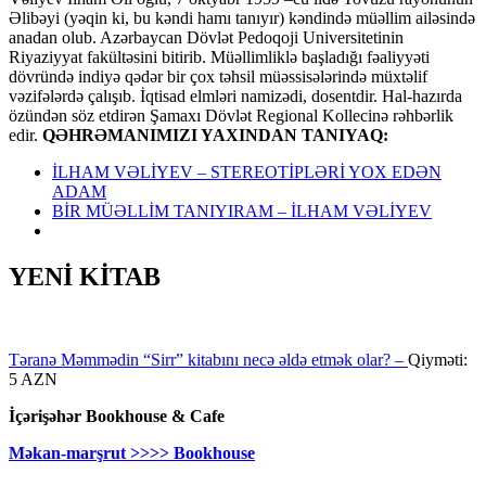
Əlibəyi (yəqin ki, bu kəndi hamı tanıyır) kəndində müəllim ailəsində
anadan olub. Azərbaycan Dövlət Pedoqoji Universitetinin
Riyaziyyat fakültəsini bitirib. Müəllimliklə başladığı fəaliyyəti
dövründə indiyə qədər bir çox təhsil müəssisələrində müxtəlif
vəzifələrdə çalışıb. İqtisad elmləri namizədi, dosentdir. Hal-hazırda
özündən söz etdirən Şamaxı Dövlət Regional Kollecinə rəhbərlik
edir.
QƏHRƏMANIMIZI YAXINDAN TANIYAQ:
İLHAM VƏLİYEV – STEREOTİPLƏRİ YOX EDƏN
ADAM
BİR MÜƏLLİM TANIYIRAM – İLHAM VƏLİYEV
YENİ KİTAB
Təranə Məmmədin “Sirr” kitabını necə əldə etmək olar? –
Qiyməti:
5 AZN
İçərişəhər Bookhouse & Cafe
Məkan-marşrut >>>> Bookhouse