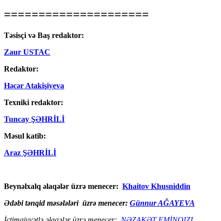
=====================
Təsisçi və Baş redaktor:
Zaur USTAC
Redaktor:
Həcər Atakişiyeva
Texniki redaktor:
Tuncay ŞƏHRİLİ
Məsul katib:
Araz ŞƏHRİLİ
Beynəlxalq əlaqələr üzrə menecer:
Khaitov Khusniddin
Ədəbi tənqid məsələləri üzrə menecer:
Günnur AĞAYEVA
İctimaiyyətlə əlaqələr üzrə menecer:
NƏZAKƏT EMİNQIZI