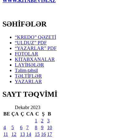
WWW.KİTABEVİM.AZ
SƏHİFƏLƏR
“KREDO” QƏZETİ
“ULDUZ” PDF
“YAZARLAR” PDF
FOTOLAR
KİTABXANALAR
LAYİHƏLƏR
Təlim-təhsil
TƏLTİFLƏR
YAZARLAR
SAYT TƏQVİMİ
Dekabr 2023
BE
ÇA
Ç
CA
C
Ş
B
1
2
3
4
5
6
7
8
9
10
11
12
13
14
15
16
17