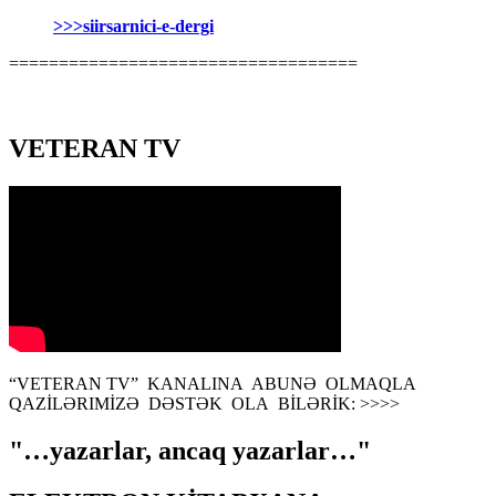
>>>siirsarnici-e-dergi
===================================
VETERAN TV
“VETERAN TV” KANALINA ABUNƏ OLMAQLA
QAZİLƏRIMİZƏ DƏSTƏK OLA BİLƏRİK: >>>>
"…yazarlar, ancaq yazarlar…"