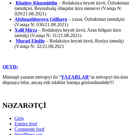
Khaitov Khusniddin
– Redaksiya heyəti üzvü, Özbəkistan
təmsilçisi, Beynəlxalq Əlaqələr üzrə menecer (Vəsiqə N:
029/21.08.2021)
Abduqahhorova Gülhayo
– yazar, Özbəkistan təmsilçisi
(Vəsiqə N: 030/21.08.2021)
Xəlil Mirzə
– Redaksiya heyəti üzvü, Aran bölgəsi üzrə
təmsilçi (Vəsiqə N: 31/21.08.2021)
Murad Eloğlu
– Redaksiya heyəti üzvü, Rusiya təmsilçi
(Vəsiqə N: 32/21.08.2021
QEYD:
Müstəqil yazarın mövqeyi ilə “
YAZARLAR
“ın mövqeyi üst-üstə
düşməyə bilər, ancaq etik tələblər həmişə gözlənilməlidir!!!
NƏZARƏTÇİ
Giriş
Entries feed
Comments feed
WordPress.org