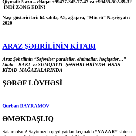
Qiyməti: 5 azn – Əlaqə: +99477-345-77-47 və +99455-502-89-32
İNDİ ZƏNG EDİN!
Nəşr göstəriciləri: 64 səhifə, A5, ağ-qara, “Mücrü” Nəşriyyatı /
2020
ARAZ ŞƏHRİLİNİN KİTABI
Araz Şəhrilinin “Səfəvilər: paralellər, ehtimallar, həqiqətlər…”
kitabı – BAKI və SUMQAYIT ŞƏHƏRLƏRİNDƏ ƏSAS
KİTAB MAĞAZALARINDA
ŞƏRƏF LÖVHƏSİ
Qurban BAYRAMOV
ƏMƏKDAŞLIQ
Salam olsun! Saytımızda qeydiyatdan keçməklə
“YAZAR”
statusu