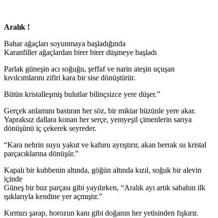
Aralık !
Bahar ağaçları soyunmaya başladığında
Karanfiller ağaçlardan birer birer düşmeye başladı
Parlak güneşin acı soğuğu, şeffaf ve narin ateşin uçuşan
kıvılcımlarını zifiri kara bir sise dönüştürür.
Bütün kristalleşmiş bulutlar bilinçsizce yere düşer.”
Gerçek anlamını bastıran her söz, bir miktar hüzünle yere akar.
Yapraksız dallara konan her serçe, yemyeşil çimenlerin sarıya
dönüşünü iç çekerek seyreder.
“Kara nehrin suyu yakut ve kafuru ayrıştırır, akan berrak su kristal
parçacıklarına dönüşür.”
Kapalı bir kubbenin altında, göğün altında kızıl, soğuk bir alevin
içinde
Güneş bir buz parçası gibi yayılırken, “Aralık ayı artık sabahın ilk
ışıklarıyla kendine yer açmıştır.”
Kırmızı şarap, horozun kanı gibi doğanın her yetisinden fışkırır.