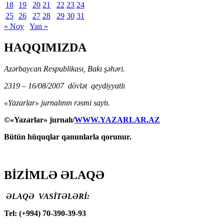
18
19
20
21
22
23
24
25
26
27
28
29
30
31
« Noy
Yan »
HAQQIMIZDA
Azərbaycan Respublikası, Bakı şəhəri.
2319 – 16/08/2007 dövlət qeydiyyatlı
«Yazarlar» jurnalının rəsmi saytı.
©«Yazarlar» jurnalı/
WWW.YAZARLAR.AZ
Bütün hüquqlar qanunlarla qorunur.
BİZİMLƏ ƏLAQƏ
ƏLAQƏ VASİTƏLƏRİ:
Tel: (+994) 70-390-39-93