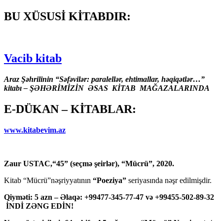
BU XÜSUSİ KİTABDIR:
Vacib kitab
Araz Şəhrilinin “Səfəvilər: paralellər, ehtimallar, həqiqətlər…”
kitabı – ŞƏHƏRİMİZİN ƏSAS KİTAB MAĞAZALARINDA
E-DÜKAN – KİTABLAR:
www.kitabevim.az
Zaur USTAC,“45” (seçmə şeirlər), “Mücrü”, 2020.
Kitab “Mücrü”nəşriyyatının
“Poeziya”
seriyasında nəşr edilmişdir.
Qiyməti: 5 azn – Əlaqə: +99477-345-77-47 və +99455-502-89-32
İNDİ ZƏNG EDİN!