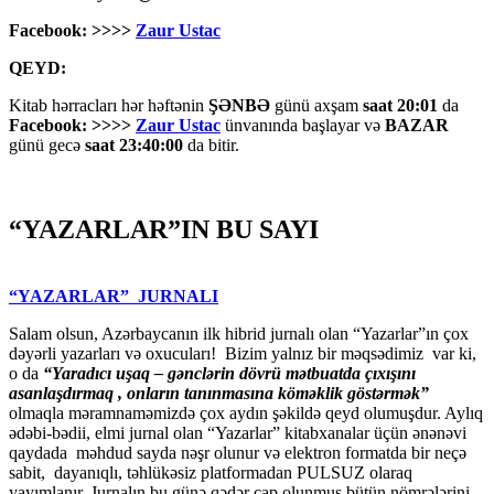
Facebook: >>>>
Zaur Ustac
QEYD:
Kitab hərracları hər həftənin
ŞƏNBƏ
günü axşam
saat 20:01
da
Facebook: >>>>
Zaur Ustac
ünvanında başlayar və
BAZAR
günü gecə
saat 23:40:00
da bitir.
“YAZARLAR”IN BU SAYI
“YAZARLAR” JURNALI
Salam olsun, Azərbaycanın ilk hibrid jurnalı olan “Yazarlar”ın çox
dəyərli yazarları və oxucuları! Bizim yalnız bir məqsədimiz var ki,
o da
“
Yaradıcı uşaq – gәnclәrin dövrü mәtbuatda çıxışını
asanlaşdırmaq , onların tanınmasına kömәklik göstәrmәk”
olmaqla məramnaməmizdə çox aydın şəkildə qeyd olumuşdur. Aylıq
ədəbi-bədii, elmi jurnal olan “Yazarlar” kitabxanalar üçün ənənəvi
qaydada məhdud sayda nəşr olunur və elektron formatda bir neçə
sabit, dayanıqlı, təhlükəsiz platformadan PULSUZ olaraq
yayımlanır. Jurnalın bu günə qədər çap olunmuş bütün nömrələrini