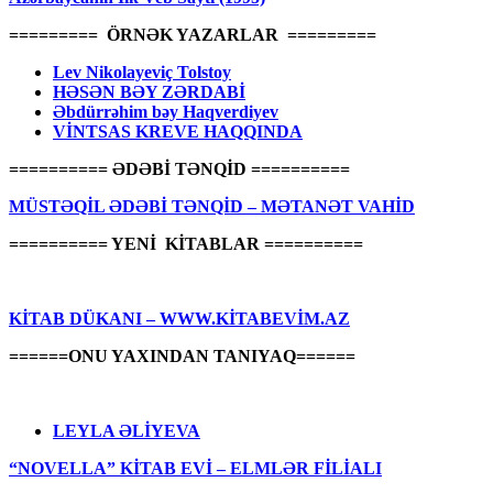
========= ÖRNƏK YAZARLAR =========
Lev Nikolayeviç Tolstoy
HƏSƏN BƏY ZƏRDABİ
Əbdürrəhim bəy Haqverdiyev
VİNTSAS KREVE HAQQINDA
========== ƏDƏBİ TƏNQİD ==========
MÜSTƏQİL ƏDƏBİ TƏNQİD – MƏTANƏT VAHİD
========== YENİ KİTABLAR ==========
KİTAB DÜKANI – WWW.KİTABEVİM.AZ
======ONU YAXINDAN TANIYAQ======
LEYLA ƏLİYEVA
“NOVELLA” KİTAB EVİ – ELMLƏR FİLİALI