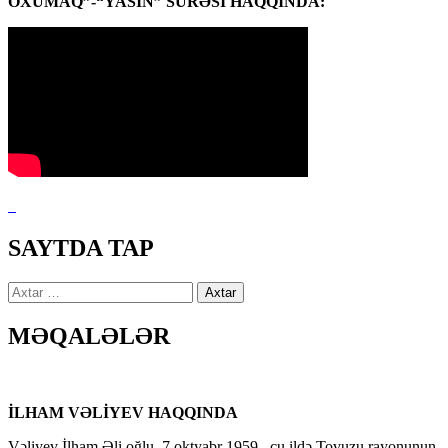
OXUMAQ”-“YASİN” SURƏSİ HAQQINDA:
SAYTDA TAP
Axtarış:
MƏQALƏLƏR
İLHAM VƏLİYEV HAQQINDA
Vəliyev İlham Əli oğlu, 7 oktyabr 1959 –cu ildə Tovuzu rayonunun