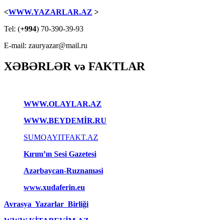
<
WWW.YAZARLAR.AZ
>
Tel: (
+994
) 70-390-39-93
E-mail: zauryazar@mail.ru
XƏBƏRLƏR və FAKTLAR
WWW.OLAYLAR.AZ
WWW.BEYDEMİR.RU
SUMQAYITFAKT.AZ
Kırım’ın Sesi Gazetesi
Azərbaycan-Ruznaməsi
www.xudaferin.eu
Avrasya Yazarlar Birliği