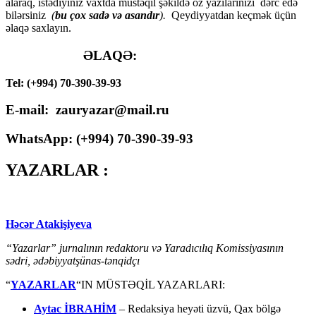
alaraq, istədiyiniz vaxtda müstəqil şəkildə öz yazılarınızı dərc edə
bilərsiniz
(
bu çox sadə və asandır
).
Qeydiyyatdan keçmək üçün
əlaqə saxlayın.
ƏLAQƏ:
Tel: (+994) 70-390-39-93
E-mail: zauryazar@mail.ru
WhatsApp: (
+994
) 70-390-39-93
YAZARLAR :
Həcər Atakişiyeva
“Yazarlar” jurnalının redaktoru və Yaradıcılıq Komissiyasının
sədri, ədəbiyyatşünas-tənqidçı
“
YAZARLAR
“IN MÜSTƏQİL YAZARLARI:
Aytac İBRAHİM
– Redaksiya heyəti üzvü, Qax bölgə