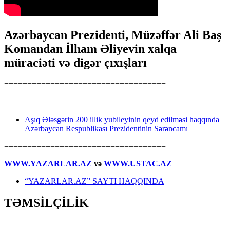
Azərbaycan Prezidenti, Müzəffər Ali Baş
Komandan İlham Əliyevin xalqa
müraciəti və digər çıxışları
===================================
Aşıq Ələsgərin 200 illik yubileyinin qeyd edilməsi haqqında
Azərbaycan Respublikası Prezidentinin Sərəncamı
===================================
WWW.YAZARLAR.AZ
və
WWW.USTAC.AZ
“YAZARLAR.AZ” SAYTI HAQQINDA
TƏMSİLÇİLİK