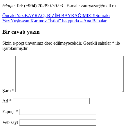
Əlaqə:
Tel: (
+994
) 70-390-39-93 E-mail: zauryazar@mail.ru
Yazılar
Öncəki Yazı
BAYRAQ, BİZİM BAYRAĞIMIZ!!!
Sonrakı
Yazı
Nuşirəvan Kərimov “İstiot” haqqında – Ana Babalar
üzrə
naviqasiya
Bir cavab yazın
Sizin e-poçt ünvanınız dərc edilməyəcəkdir.
Gərəkli sahələr
*
ilə
işarələnmişdir
Şərh
*
Ad
*
E-poçt
*
Veb sayt