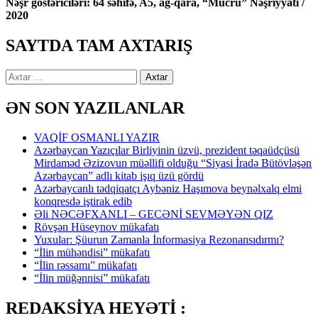
Nəşr göstəriciləri: 64 səhifə, A5, ağ-qara, “Mücrü” Nəşriyyatı /
2020
SAYTDA TAM AXTARIŞ
Axtarış:
ƏN SON YAZILANLAR
VAQİF OSMANLI YAZIR
Azərbaycan Yazıçılar Birliyinin üzvü, prezident təqaüdçüsü
Mirdaməd Əzizovun müəllifi olduğu “Siyasi İradə Bütövləşən
Azərbaycan” adlı kitab işıq üzü gördü
Azərbaycanlı tədqiqatçı Aybəniz Haşımova beynəlxalq elmi
konqresdə iştirak edib
Əli NƏCƏFXANLI – GECƏNİ SEVMƏYƏN QIZ
Rövşən Hüseynov mükafatı
Yuxular: Şüurun Zamanla İnformasiya Rezonansıdırmı?
“İlin mühəndisi” mükafatı
“İlin rəssamı” mükafatı
“İlin müğənnisi” mükafatı
REDAKSİYA HEYƏTİ :