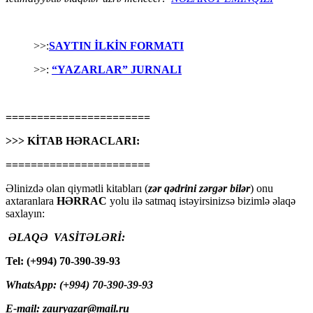
>>:
SAYTIN İLKİN FORMATI
>>:
“YAZARLAR” JURNALI
=======================
>>> KİTAB HƏRACLARI:
=======================
Əlinizdə olan qiymətli kitabları (
zər qədrini zərgər bilər
) onu
axtaranlara
HƏRRAC
yolu ilə satmaq istəyirsinizsə bizimlə əlaqə
saxlayın:
ƏLAQƏ VASİTƏLƏRİ:
Tel: (+994) 70-390-39-93
WhatsApp: (+994) 70-390-39-93
E-mail: zauryazar@mail.ru