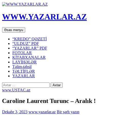
WWW.YAZARLAR.AZ
Axtar
Mühtəviyyata
Əsas menyu
keç
“KREDO” QƏZETİ
“ULDUZ” PDF
“YAZARLAR” PDF
FOTOLAR
KİTABXANALAR
LAYİHƏLƏR
Təlim-təhsil
TƏLTİFLƏR
YAZARLAR
Axtarış:
www.USTAC.az
Caroline Laurent Turunc – Aralık !
Dekabr 3, 2023
www.yazarlar.az
Bir şərh yazın