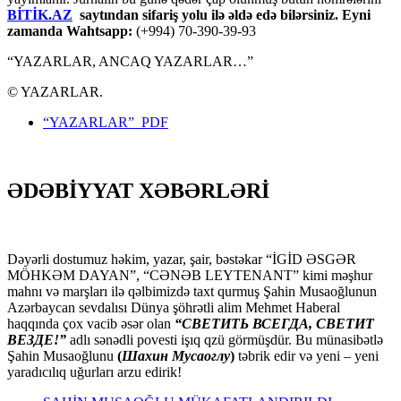
BİTİK.AZ
saytından sifariş yolu ilə əldə edə bilərsiniz. Eyni
zamanda Wahtsapp:
(+994) 70-390-39-93
“YAZARLAR, ANCAQ YAZARLAR…”
© YAZARLAR.
“YAZARLAR” PDF
ƏDƏBİYYAT XƏBƏRLƏRİ
Dəyərli dostumuz həkim, yazar, şair, bəstəkar “İGİD ƏSGƏR
MÖHKƏM DAYAN”, “CƏNƏB LEYTENANT” kimi məşhur
mahnı və marşları ilə qəlbimizdə taxt qurmuş Şahin Musaoğlunun
Azərbaycan sevdalısı Dünya şöhrətli alim Mehmet Haberal
haqqında çox vacib əsər olan
“СВЕТИТЬ ВСЕГДА, СВЕТИТ
ВЕЗДЕ!”
adlı sənədli povesti işıq qzü görmüşdür. Bu münasibətlə
Şahin Musaoğlunu
(
Шахин Мусаоглу
)
təbrik edir və yeni – yeni
yaradıcılıq uğurları arzu edirik!