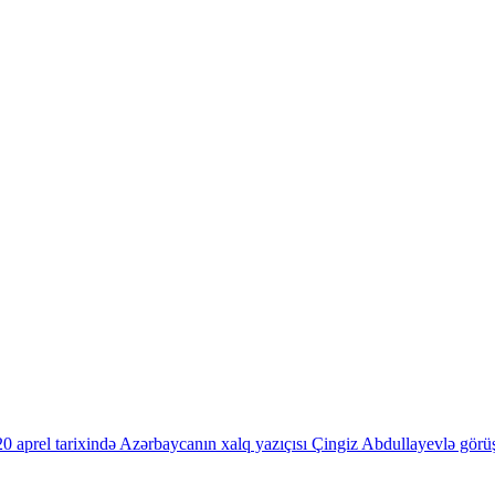
20 aprel tarixində Azərbaycanın xalq yazıçısı Çingiz Abdullayevlə görüş