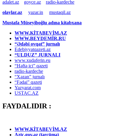
adalet.az
goyce.az
radio-kardeche
olaylar.az
yazar.in
mustaqil.az
Mustafa Müseyiboğlu adına kitabxana
WWW.KİTABEVİM.AZ
WWW.BEYDEMİR.RU
“Ədəbi ovqat” jurnalı
Edebiyyatqazeti.az
“ULDUZ” JURNALI
www.xudaferin.eu
“Həftə içi” qəzeti
radio-kardeche
“Xəzan” jurnalı
“Fədai” qəzeti
Yazyarat.com
USTAC.AZ
FAYDALIDIR :
WWW.KİTABEVİM.AZ
Aztc.gov.az (tərcümə)