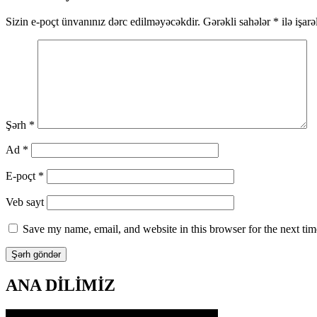
naviqasiya
Sizin e-poçt ünvanınız dərc edilməyəcəkdir.
Gərəkli sahələr
*
ilə işar
Şərh
*
Ad
*
E-poçt
*
Veb sayt
Save my name, email, and website in this browser for the next ti
ANA DİLİMİZ