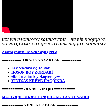
ÜZEYİR HACIBƏYOV SÖHBƏT EDİR – BU BİR DƏQİQƏ Y
VƏ NİTQİ KİMİ ÇOX QİYMƏTLİDİR. DİQQƏT EDİN. ALL
Azərbaycanın İlk Veb Saytı (1995)
========= ÖRNƏK YAZARLAR =========
Lev Nikolayeviç Tolstoy
HƏSƏN BƏY ZƏRDABİ
Əbdürrəhim bəy Haqverdiyev
VİNTSAS KREVE HAQQINDA
========== ƏDƏBİ TƏNQİD ==========
MÜSTƏQİL ƏDƏBİ TƏNQİD – MƏTANƏT VAHİD
========== YENİ KİTABLAR ==========