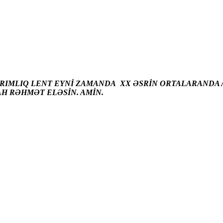
ARIMLIQ LENT EYNİ ZAMANDA XX ƏSRİN ORTALARANDA A
AH RƏHMƏT ELƏSİN. AMİN.