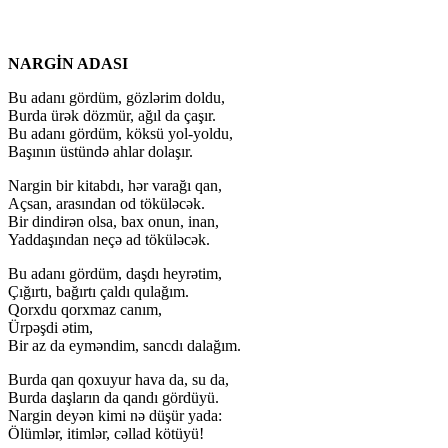
NARGİN ADASI
Bu adanı gördüm, gözlərim doldu,
Burda ürək dözmür, ağıl da çaşır.
Bu adanı gördüm, köksü yol-yoldu,
Başının üstündə ahlar dolaşır.
Nargin bir kitabdı, hər varağı qan,
Açsan, arasından od töküləcək.
Bir dindirən olsa, bax onun, inan,
Yaddaşından neçə ad töküləcək.
Bu adanı gördüm, daşdı heyrətim,
Çığırtı, bağırtı çaldı qulağım.
Qorxdu qorxmaz canım,
Ürpəşdi ətim,
Bir az da eyməndim, sancdı dalağım.
Burda qan qoxuyur hava da, su da,
Burda daşların da qandı gördüyü.
Nargin deyən kimi nə düşür yada:
Ölümlər, itimlər, cəllad kötüyü!