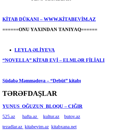
KİTAB DÜKANI – WWW.KİTABEVİM.AZ
======ONU YAXINDAN TANIYAQ======
LEYLA ƏLİYEVA
“NOVELLA” KİTAB EVİ – ELMLƏR FİLİALI
Südabə Məmmədova – “Debüt” kitabı
TƏRƏFDAŞLAR
YUNUS OĞUZUN BLOQU – CIĞIR
525.az
hafta.az
kultur.az
butov.az
tezadlar.az
kitabevim.az
kitabxana.net