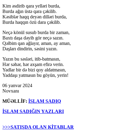
Kim əsdirib qara yelləri burda,
Burda ağın üstə qara çəkilib.
Kəsiblər haqq deyən dilləri burda,
Burda haqqın özü dara çəkilib.
Neçə könül susub burda bir zaman,
Baxtı daşa dəyib gör neçə sazın.
Qəlbim qan ağlayır, aman, ay aman,
Daşları dindirin, səsini yazın.
Yazın bu səsləri, itib-batmasın,
Hər səhər, hər axşam efirə verin.
Yadlar bir də bizi qoy aldatmasın,
Yaddaşı yatmasın bu göyün, yerin!
06 yanvar 2024
Novxanı
MÜƏLLİF:
İSLAM SADIQ
İSLAM SADIĞIN YAZLARI
>>>SATIŞDA OLAN KİTABLAR