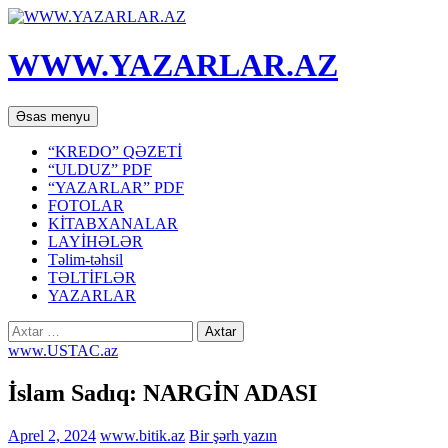
WWW.YAZARLAR.AZ
Axtar
Mühtəviyyata
Əsas menyu
keç
“KREDO” QƏZETİ
“ULDUZ” PDF
“YAZARLAR” PDF
FOTOLAR
KİTABXANALAR
LAYİHƏLƏR
Təlim-təhsil
TƏLTİFLƏR
YAZARLAR
Axtarış:
www.USTAC.az
İslam Sadıq: NARGİN ADASI
Aprel 2, 2024
www.bitik.az
Bir şərh yazın