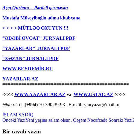
Aşıq Qurban: – Pərdəli gəzməyən
Mustafa Müseyiboğlu adına kitabxana
> > > > MÜTLƏQ OXUYUN !!!
“ƏDƏBİ OVQAT” JURNALI PDF
“YAZARLAR” JURNALI PDF
“XƏZAN” JURNALI PDF
WWW.BEYDEMİR.RU
YAZARLAR.AZ
===============================================
<<<<
WWW.YAZARLAR.AZ
və
WWW.USTAC.AZ
>>>>
Əlaqə:
Tel: (
+994
) 70-390-39-93 E-mail: zauryazar@mail.ru
İSLAM SADIQ
Yazılar
Öncəki Yazı
Yeni yaşına salam olsun, Qəşəm Nəcəfzadə.
Sonrakı Yazı
üzrə
Bir cavab yazın