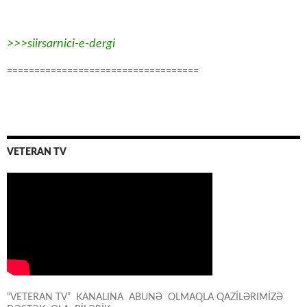
>>>siirsarnici-e-dergi
===================================
VETERAN TV
“VETERAN TV” KANALINA ABUNƏ OLMAQLA QAZİLƏRIMİZƏ