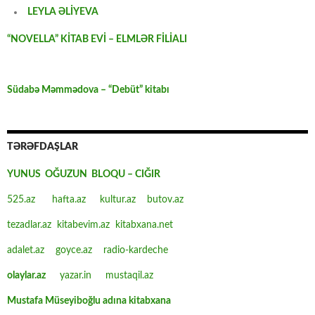
LEYLA ƏLİYEVA
“NOVELLA” KİTAB EVİ – ELMLƏR FİLİALI
Südabə Məmmədova – “Debüt” kitabı
TƏRƏFDAŞLAR
YUNUS OĞUZUN BLOQU – CIĞIR
525.az
hafta.az
kultur.az
butov.az
tezadlar.az
kitabevim.az
kitabxana.net
adalet.az
goyce.az
radio-kardeche
olaylar.az
yazar.in
mustaqil.az
Mustafa Müseyiboğlu adına kitabxana