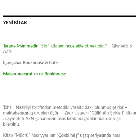
YENİ KİTAB
Təranə Məmmədin “Sirr” kitabını necə əldə etmək olar? –
Qiyməti: 5
AZN
İçərişəhər Bookhouse & Cafe
Məkan-marşrut >>>> Bookhouse
Təhsil Nazirliyi tərəfindən metodiki vəsaitə daxil olunmuş şeirlər –
məktəbəhazırlıq qrupları üçün – Zaur Ustacın “Güllünün Şeirləri” kitabı
. Qiyməti 5 AZN şəhərimizin əsas kitab mağazalarından soruşa
bilərsiniz.
Kitab “Mücrü” nəşriyyatının
“Çoxbilmiş”
uşaq seriyasında nəşr