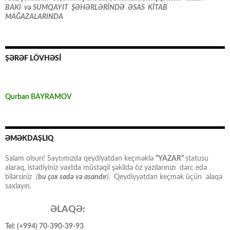
BAKI və SUMQAYIT ŞƏHƏRLƏRİNDƏ ƏSAS KİTAB
MAĞAZALARINDA
ŞƏRƏF LÖVHƏSİ
Qurban BAYRAMOV
ƏMƏKDAŞLIQ
Salam olsun! Saytımızda qeydiyatdan keçməklə
“YAZAR”
statusu
alaraq, istədiyiniz vaxtda müstəqil şəkildə öz yazılarınızı dərc edə
bilərsiniz
(
bu çox sadə və asandır
).
Qeydiyyatdan keçmək üçün əlaqə
saxlayın.
ƏLAQƏ:
Tel: (+994) 70-390-39-93