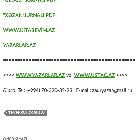
“ULDUZ” JURNALI PDF
“XƏZAN”JURNALI PDF
WWW.KİTABEVİM.AZ
YAZARLAR.AZ
===============================================
<<<<
WWW.YAZARLAR.AZ
və
WWW.USTAC.AZ
>>>>
Əlaqə:
Tel: (
+994
) 70-390-39-93 E-mail: zauryazar@mail.ru
TƏVƏKKÜL GORUSLU
Yazılar
ÖNCƏKI YAZI