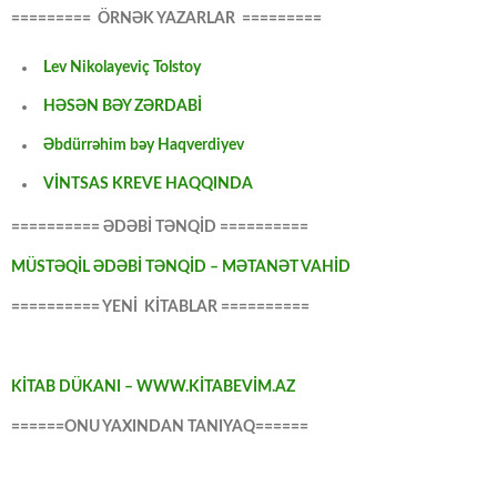
========= ÖRNƏK YAZARLAR =========
Lev Nikolayeviç Tolstoy
HƏSƏN BƏY ZƏRDABİ
Əbdürrəhim bəy Haqverdiyev
VİNTSAS KREVE HAQQINDA
========== ƏDƏBİ TƏNQİD ==========
MÜSTƏQİL ƏDƏBİ TƏNQİD – MƏTANƏT VAHİD
========== YENİ KİTABLAR ==========
KİTAB DÜKANI – WWW.KİTABEVİM.AZ
======ONU YAXINDAN TANIYAQ======