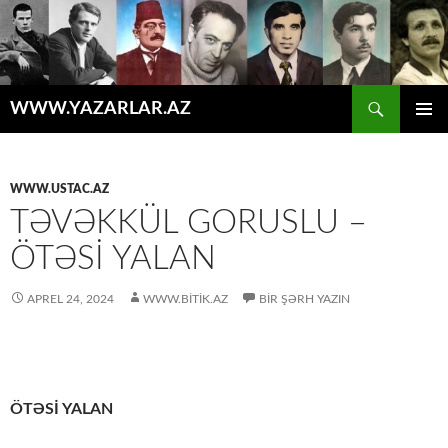
Axtar
WWW.YAZARLAR.AZ
MÜHTƏVIYYATA
ƏSAS
KEÇ
MENYU
WWW.USTAC.AZ
TƏVƏKKÜL GORUSLU –
ÖTƏSİ YALAN
APREL 24, 2024
WWW.BITIK.AZ
BIR ŞƏRH YAZIN
ÖTƏSİ YALAN