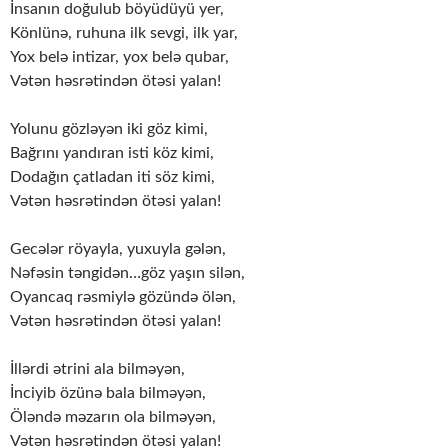
İnsanın doğulub böyüdüyü yer,
Könlünə, ruhuna ilk sevgi, ilk yar,
Yox belə intizar, yox belə qubar,
Vətən həsrətindən ötəsi yalan!
Yolunu gözləyən iki göz kimi,
Bağrını yandıran isti köz kimi,
Dodağın çatladan iti söz kimi,
Vətən həsrətindən ötəsi yalan!
Gecələr röyayla, yuxuyla gələn,
Nəfəsin təngidən…göz yaşın silən,
Oyancaq rəsmiylə gözündə ölən,
Vətən həsrətindən ötəsi yalan!
İllərdi ətrini ala bilməyən,
İnciyib özünə bala bilməyən,
Öləndə məzarın ola bilməyən,
Vətən həsrətindən ötəsi yalan!