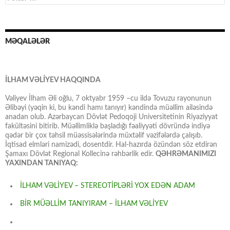
MƏQALƏLƏR
İLHAM VƏLİYEV HAQQINDA
Vəliyev İlham Əli oğlu, 7 oktyabr 1959 –cu ildə Tovuzu rayonunun
Əlibəyi (yəqin ki, bu kəndi hamı tanıyır) kəndində müəllim ailəsində
anadan olub. Azərbaycan Dövlət Pedoqoji Universitetinin Riyaziyyat
fakültəsini bitirib. Müəllimliklə başladığı fəaliyyəti dövründə indiyə
qədər bir çox təhsil müəssisələrində müxtəlif vəzifələrdə çalışıb.
İqtisad elmləri namizədi, dosentdir. Hal-hazırda özündən söz etdirən
Şamaxı Dövlət Regional Kollecinə rəhbərlik edir.
QƏHRƏMANIMIZI
YAXINDAN TANIYAQ:
İLHAM VƏLİYEV – STEREOTİPLƏRİ YOX EDƏN ADAM
BİR MÜƏLLİM TANIYIRAM – İLHAM VƏLİYEV