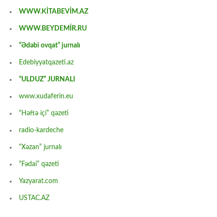
WWW.KİTABEVİM.AZ
WWW.BEYDEMİR.RU
“Ədəbi ovqat” jurnalı
Edebiyyatqazeti.az
“ULDUZ” JURNALI
www.xudaferin.eu
“Həftə içi” qəzeti
radio-kardeche
“Xəzan” jurnalı
“Fədai” qəzeti
Yazyarat.com
USTAC.AZ