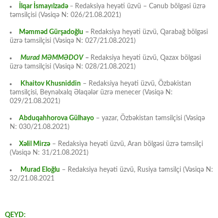
İlqar İsmayılzadə
–
Redaksiya heyəti üzvü – Cənub bölgəsi üzrə
təmsilçisi (Vəsiqə N: 026/21.08.2021)
Məmməd Gürşadoğlu
–
Redaksiya heyəti üzvü, Qarabağ bölgəsi
üzrə təmsilçisi (Vəsiqə N: 027/21.08.2021)
Murad MƏMMƏDOV
–
Redaksiya heyəti üzvü, Qazax bölgəsi
üzrə təmsilçisi (Vəsiqə N: 028/21.08.2021)
Khaitov Khusniddin
– Redaksiya heyəti üzvü, Özbəkistan
təmsilçisi, Beynəlxalq Əlaqələr üzrə menecer (Vəsiqə N:
029/21.08.2021)
Abduqahhorova Gülhayo
– yazar, Özbəkistan təmsilçisi (Vəsiqə
N: 030/21.08.2021)
Xəlil Mirzə
– Redaksiya heyəti üzvü, Aran bölgəsi üzrə təmsilçi
(Vəsiqə N: 31/21.08.2021)
Murad Eloğlu
– Redaksiya heyəti üzvü, Rusiya təmsilçi (Vəsiqə N:
32/21.08.2021
QEYD: