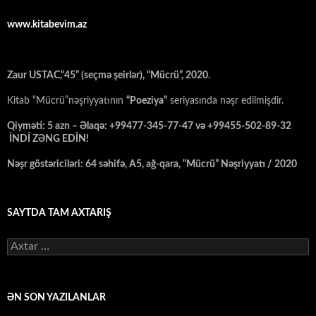
www.kitabevim.az
Zaur USTAC,“45” (seçmə şeirlər), “Mücrü”, 2020.
Kitab “Mücrü”nəşriyyatının
“Poeziya”
seriyasında nəşr edilmişdir.
Qiyməti: 5 azn – Əlaqə: +99477-345-77-47 və +99455-502-89-32
İNDİ ZƏNG EDİN!
Nəşr göstəriciləri: 64 səhifə, A5, ağ-qara, “Mücrü” Nəşriyyatı / 2020
SAYTDA TAM AXTARIŞ
Axtarış:
ƏN SON YAZILANLAR