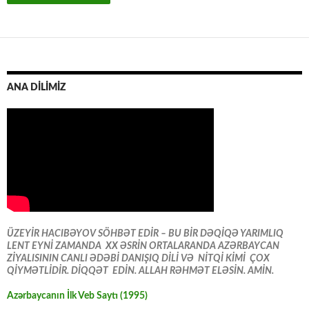
ANA DİLİMİZ
ÜZEYİR HACIBƏYOV SÖHBƏT EDİR – BU BİR DƏQİQƏ YARIMLIQ
LENT EYNİ ZAMANDA XX ƏSRİN ORTALARANDA AZƏRBAYCAN
ZİYALISININ CANLI ƏDƏBİ DANIŞIQ DİLİ VƏ NİTQİ KİMİ ÇOX
QİYMƏTLİDİR. DİQQƏT EDİN. ALLAH RƏHMƏT ELƏSİN. AMİN.
Azərbaycanın İlk Veb Saytı (1995)