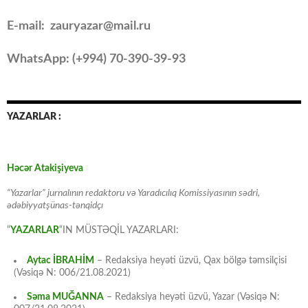
E-mail: zauryazar@mail.ru
WhatsApp: (
+994
) 70-390-39-93
YAZARLAR :
Həcər Atakişiyeva
“Yazarlar” jurnalının redaktoru və Yaradıcılıq Komissiyasının sədri,
ədəbiyyatşünas-tənqidçı
“
YAZARLAR
“IN MÜSTƏQİL YAZARLARI:
Aytac İBRAHİM
– Redaksiya heyəti üzvü, Qax bölgə təmsilçisi
(Vəsiqə N: 006/21.08.2021)
Səma MUĞANNA
– Redaksiya heyəti üzvü, Yazar (Vəsiqə N: