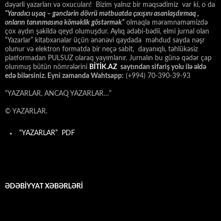
dəyərli yazarları və oxucuları! Bizim yalnız bir məqsədimiz var ki, o da
“
Yaradıcı uşaq – gәnclәrin dövrü mәtbuatda çıxışını asanlaşdırmaq ,
onların tanınmasına kömәklik göstәrmәk”
olmaqla məramnaməmizdə
çox aydın şəkildə qeyd olumuşdur. Aylıq ədəbi-bədii, elmi jurnal olan
“Yazarlar” kitabxanalar üçün ənənəvi qaydada məhdud sayda nəşr
olunur və elektron formatda bir neçə sabit, dayanıqlı, təhlükəsiz
platformadan PULSUZ olaraq yayımlanır. Jurnalın bu günə qədər çap
olunmuş bütün nömrələrini
BİTİK.AZ
saytından sifariş yolu ilə əldə
edə bilərsiniz. Eyni zamanda Wahtsapp:
(+994) 70-390-39-93
“YAZARLAR, ANCAQ YAZARLAR…”
© YAZARLAR.
“YAZARLAR” PDF
ƏDƏBİYYAT XƏBƏRLƏRİ