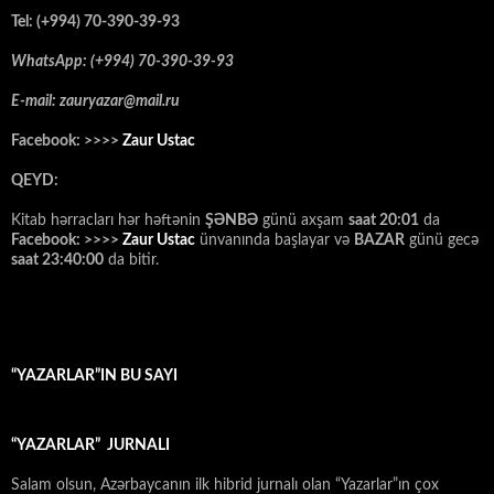
Tel: (+994) 70-390-39-93
WhatsApp: (+994) 70-390-39-93
E-mail: zauryazar@mail.ru
Facebook: >>>>
Zaur Ustac
QEYD:
Kitab hərracları hər həftənin
ŞƏNBƏ
günü axşam
saat 20:01
da
Facebook: >>>>
Zaur Ustac
ünvanında başlayar və
BAZAR
günü gecə
saat 23:40:00
da bitir.
“YAZARLAR”IN BU SAYI
“YAZARLAR” JURNALI
Salam olsun, Azərbaycanın ilk hibrid jurnalı olan “Yazarlar”ın çox