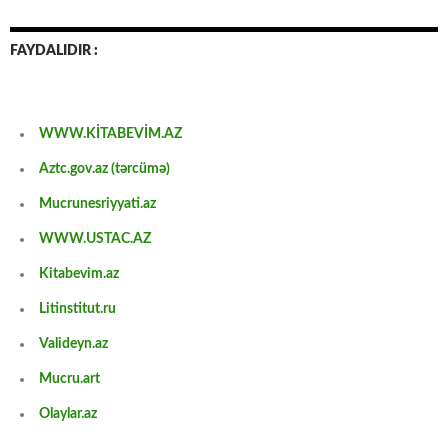
FAYDALIDIR :
WWW.KİTABEVİM.AZ
Aztc.gov.az (tərcümə)
Mucrunesriyyati.az
WWW.USTAC.AZ
Kitabevim.az
Litinstitut.ru
Valideyn.az
Mucru.art
Olaylar.az