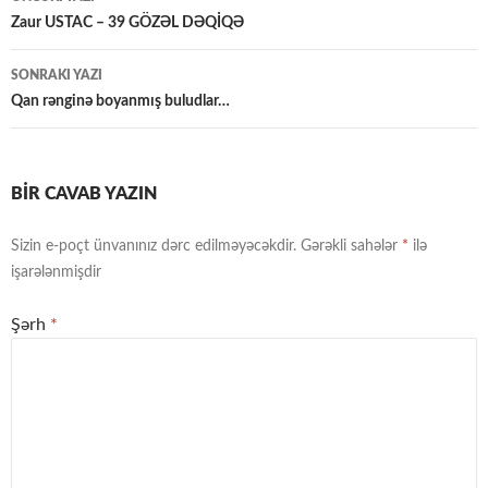
üzrə
Zaur USTAC – 39 GÖZƏL DƏQİQƏ
naviqasiya
SONRAKI YAZI
Qan rənginə boyanmış buludlar…
BIR CAVAB YAZIN
Sizin e-poçt ünvanınız dərc edilməyəcəkdir.
Gərəkli sahələr
*
ilə
işarələnmişdir
Şərh
*