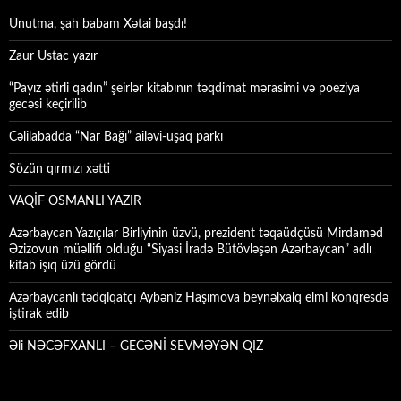
Unutma, şah babam Xətai başdı!
Zaur Ustac yazır
“Payız ətirli qadın” şeirlər kitabının təqdimat mərasimi və poeziya
gecəsi keçirilib
Cəlilabadda “Nar Bağı” ailəvi-uşaq parkı
Sözün qırmızı xətti
VAQİF OSMANLI YAZIR
Azərbaycan Yazıçılar Birliyinin üzvü, prezident təqaüdçüsü Mirdaməd
Əzizovun müəllifi olduğu “Siyasi İradə Bütövləşən Azərbaycan” adlı
kitab işıq üzü gördü
Azərbaycanlı tədqiqatçı Aybəniz Haşımova beynəlxalq elmi konqresdə
iştirak edib
Əli NƏCƏFXANLI – GECƏNİ SEVMƏYƏN QIZ