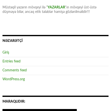
Müstəqil yazarın mövqeyi ilə “
YAZARLAR
“ın mövqeyi üst-üstə
düşməyə bilər, ancaq etik tələblər həmişə gözlənilməlidir!!!
NƏZARƏTÇİ
Giriş
Entries feed
Comments feed
WordPress.org
MARAQLIDIR: