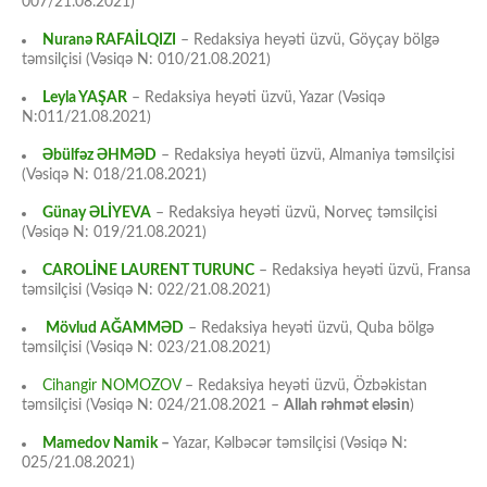
007/21.08.2021)
Nuranə RAFAİLQIZI
– Redaksiya heyəti üzvü, Göyçay bölgə
təmsilçisi (Vəsiqə N: 010/21.08.2021)
Leyla YAŞAR
– Redaksiya heyəti üzvü, Yazar (Vəsiqə
N:011/21.08.2021)
Əbülfəz ƏHMƏD
– Redaksiya heyəti üzvü, Almaniya təmsilçisi
(Vəsiqə N: 018/21.08.2021)
Günay ƏLİYEVA
– Redaksiya heyəti üzvü, Norveç təmsilçisi
(Vəsiqə N: 019/21.08.2021)
CAROLİNE LAURENT TURUNC
– Redaksiya heyəti üzvü, Fransa
təmsilçisi (Vəsiqə N: 022/21.08.2021)
Mövlud AĞAMMƏD
– Redaksiya heyəti üzvü, Quba bölgə
təmsilçisi (Vəsiqə N: 023/21.08.2021)
Cihangir NOMOZOV
– Redaksiya heyəti üzvü, Özbəkistan
təmsilçisi (Vəsiqə N: 024/21.08.2021 –
Allah rəhmət eləsin
)
Mamedov Namik
–
Yazar, Kəlbəcər təmsilçisi (Vəsiqə N:
025/21.08.2021)