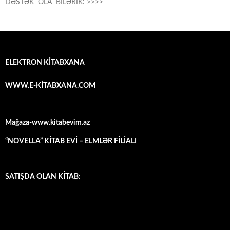
DƏSTƏK OLA BİLƏRİK: >>>>
ELEKTRON KİTABXANA
WWW.E-KİTABXANA.COM
Mağaza-www.kitabevim.az
“NOVELLA” KİTAB EVİ – ELMLƏR FİLİALI
SATIŞDA OLAN KİTAB: