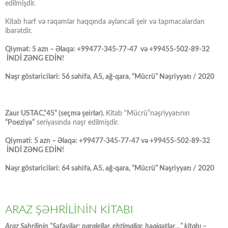
edilmişdir.
Kitab hərf və rəqəmlər haqqında əyləncəli şeir və tapmacalardan
ibarətdir.
Qiymət: 5 azn – Əlaqə: +99477-345-77-47 və +99455-502-89-32
İNDİ ZƏNG EDİN!
Nəşr göstəriciləri: 56 səhifə, A5, ağ-qara, “Mücrü” Nəşriyyatı / 2020
Zaur USTAC,“45” (seçmə şeirlər).
Kitab “Mücrü”nəşriyyatının
“Poeziya”
seriyasında nəşr edilmişdir.
Qiyməti: 5 azn – Əlaqə: +99477-345-77-47 və +99455-502-89-32
İNDİ ZƏNG EDİN!
Nəşr göstəriciləri: 64 səhifə, A5, ağ-qara, “Mücrü” Nəşriyyatı / 2020
ARAZ ŞƏHRİLİNİN KİTABI
Araz Şəhrilinin “Səfəvilər: paralellər, ehtimallar, həqiqətlər…” kitabı –