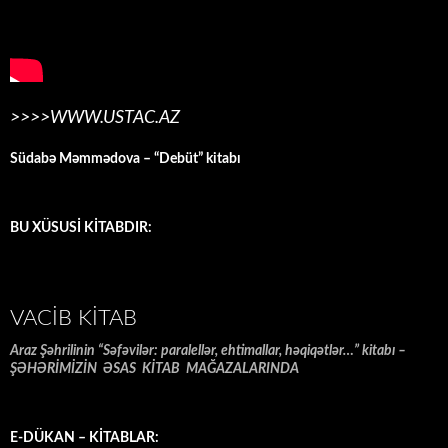
>>>>WWW.USTAC.AZ
Südabə Məmmədova – “Debüt” kitabı
BU XÜSUSİ KİTABDIR:
VACIB KITAB
Araz Şəhrilinin “Səfəvilər: paralellər, ehtimallar, həqiqətlər…” kitabı –
ŞƏHƏRİMİZİN ƏSAS KİTAB MAĞAZALARINDA
E-DÜKAN – KİTABLAR: