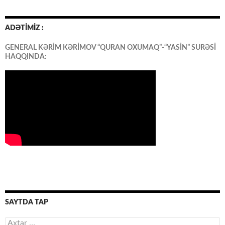
ADƏTİMİZ :
GENERAL KƏRİM KƏRİMOV “QURAN OXUMAQ”-“YASİN” SURƏSİ
HAQQINDA:
SAYTDA TAP
Axtarış: