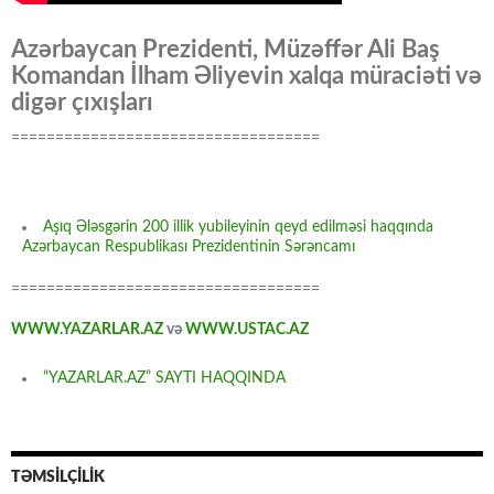
Azərbaycan Prezidenti, Müzəffər Ali Baş
Komandan İlham Əliyevin xalqa müraciəti və
digər çıxışları
===================================
Aşıq Ələsgərin 200 illik yubileyinin qeyd edilməsi haqqında
Azərbaycan Respublikası Prezidentinin Sərəncamı
===================================
WWW.YAZARLAR.AZ
və
WWW.USTAC.AZ
“YAZARLAR.AZ” SAYTI HAQQINDA
TƏMSİLÇİLİK