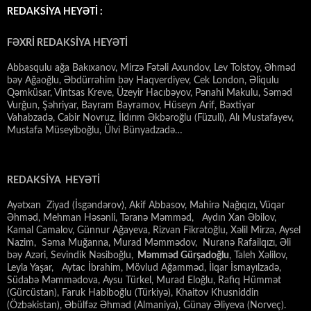
REDAKSİYA HEYƏTİ :
FƏXRİ REDAKSİYA HEYƏTİ
Abbasqulu ağa Bakıxanov, Mirzə Fətəli Axundov, Lev Tolstoy, Əhməd
bəy Ağaoğlu, Əbdürrəhim bəy Haqverdiyev, Cek London, Əliqulu
Qəmküsar, Vintsas Kreve, Üzeyir Hacıbəyov, Pənahi Makulu, Səməd
Vurğun, Şəhriyar, Bayram Bayramov, Hüseyn Arif, Bəxtiyar
Vahabzadə, Cabir Novruz, İldırım Əkbəroğlu (Füzuli), Alı Mustafayev,
Mustafa Müseyiboğlu, Ülvi Bünyadzadə…
REDAKSİYA HEYƏTİ
Ayətxan Ziyad (İsgəndərov), Akif Abbasov, Mahirə Nağıqızı, Vüqar
Əhməd, Mehman Həsənli, Təranə Məmməd, Aydın Xan Əbilov,
Kamal Camalov, Günnur Ağayeva, Rizvan Fikrətoğlu, Xəlil Mirzə, Aysel
Nazim, Səma Muğanna, Murad Məmmədov, Nuranə Rafailqızı, Əli
bəy Azəri, Sevindik Nəsiboğlu,
Məmməd Gürşadoğlu
, Taleh Xəlilov,
Leyla Yaşar, Aytac İbrahim, Mövlud Ağamməd, İlqar İsmayılzadə,
Südabə Məmmədova, Aysu Türkel, Murad Eloğlu, Rafiq Hümmət
(Gürcüstan), Faruk Habiboğlu (Türkiyə), Khaitov Khusniddin
(Özbəkistan), Əbülfəz Əhməd (Almaniya), Günay Əliyeva (Norveç).