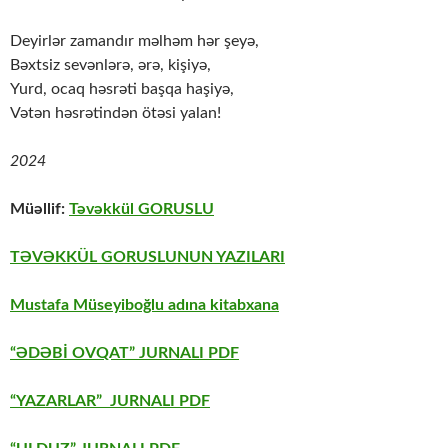
Deyirlər zamandır məlhəm hər şeyə,
Bəxtsiz sevənlərə, ərə, kişiyə,
Yurd, ocaq həsrəti başqa haşiyə,
Vətən həsrətindən ötəsi yalan!
2024
Müəllif:
Təvəkkül GORUSLU
TƏVƏKKÜL GORUSLUNUN YAZILARI
Mustafa Müseyiboğlu adına kitabxana
“ƏDƏBİ OVQAT” JURNALI PDF
“YAZARLAR” JURNALI PDF