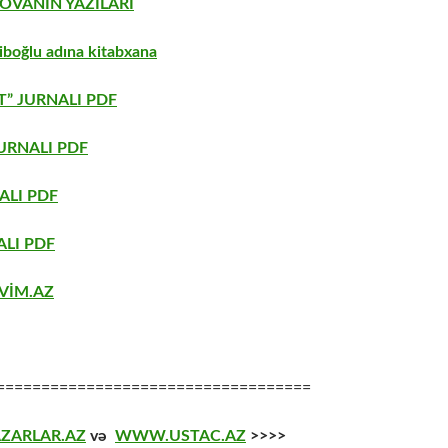
OVANIN YAZILARI
boğlu adına kitabxana
” JURNALI PDF
URNALI PDF
ALI PDF
LI PDF
VİM.AZ
===================================
ZARLAR.AZ
və
WWW.USTAC.AZ
>>>>