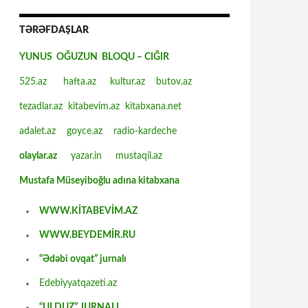
TƏRƏFDAŞLAR
YUNUS OĞUZUN BLOQU – CIĞIR
525.az
hafta.az
kultur.az
butov.az
tezadlar.az
kitabevim.az
kitabxana.net
adalet.az
goyce.az
radio-kardeche
olaylar.az
yazar.in
mustaqil.az
Mustafa Müseyiboğlu adına kitabxana
WWW.KİTABEVİM.AZ
WWW.BEYDEMİR.RU
“Ədəbi ovqat” jurnalı
Edebiyyatqazeti.az
“ULDUZ” JURNALI