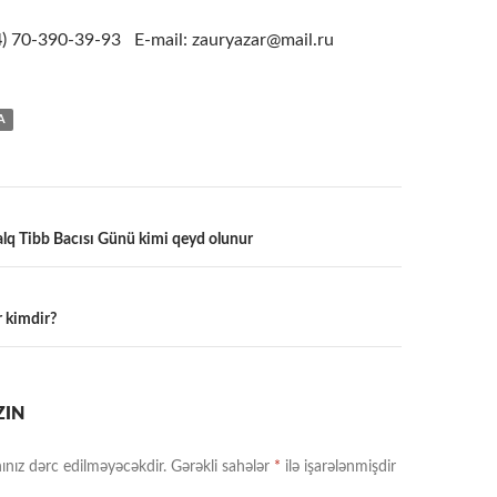
4
) 70-390-39-93 E-mail: zauryazar@mail.ru
A
lq Tibb Bacısı Günü kimi qeyd olunur
a
 kimdir?
ZIN
ınız dərc edilməyəcəkdir.
Gərəkli sahələr
*
ilə işarələnmişdir