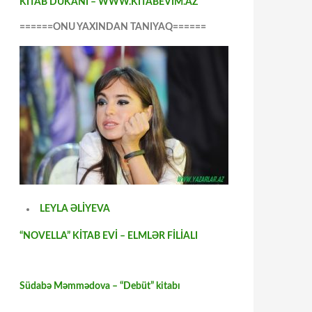
KİTAB DÜKANI – WWW.KİTABEVİM.AZ
======ONU YAXINDAN TANIYAQ======
LEYLA ƏLİYEVA
“NOVELLA” KİTAB EVİ – ELMLƏR FİLİALI
Südabə Məmmədova – “Debüt” kitabı