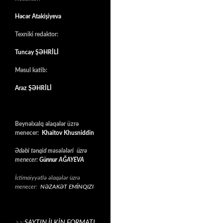
Həcər Atakişiyeva
Texniki redaktor:
Tuncay ŞƏHRİLİ
Məsul katib:
Araz ŞƏHRİLİ
Beynəlxalq əlaqələr üzrə
menecer:
Khaitov Khusniddin
Ədəbi tənqid məsələləri üzrə
menecer:
Günnur AĞAYEVA
İctimaiyyətlə əlaqələr üzrə
menecer:
NƏZAKƏT EMİNQIZI
>>:
SAYTIN İLKİN FORMATI