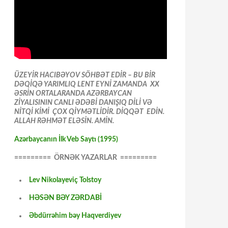
ÜZEYİR HACIBƏYOV SÖHBƏT EDİR – BU BİR
DƏQİQƏ YARIMLIQ LENT EYNİ ZAMANDA XX
ƏSRİN ORTALARANDA AZƏRBAYCAN
ZİYALISININ CANLI ƏDƏBİ DANIŞIQ DİLİ VƏ
NİTQİ KİMİ ÇOX QİYMƏTLİDİR. DİQQƏT EDİN.
ALLAH RƏHMƏT ELƏSİN. AMİN.
Azərbaycanın İlk Veb Saytı (1995)
========= ÖRNƏK YAZARLAR =========
Lev Nikolayeviç Tolstoy
HƏSƏN BƏY ZƏRDABİ
Əbdürrəhim bəy Haqverdiyev