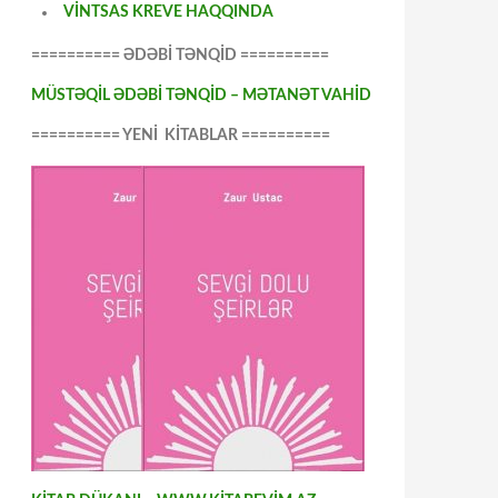
VİNTSAS KREVE HAQQINDA
========== ƏDƏBİ TƏNQİD ==========
MÜSTƏQİL ƏDƏBİ TƏNQİD – MƏTANƏT VAHİD
========== YENİ KİTABLAR ==========