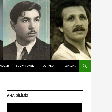
İHƏLƏR
TƏLIM-TƏHSIL
TƏLTİFLƏR
YAZARLAR
ANA DİLİMİZ