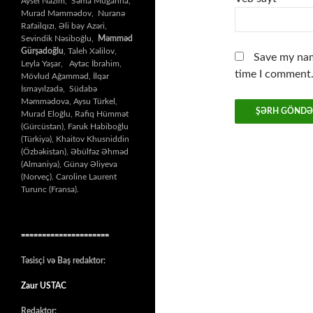
Aysel Nazim, Səma Muğanna,
Murad Məmmədov, Nuranə
Rafailqızı, Əli bəy Azəri,
Sevindik Nəsiboğlu,
Məmməd
Gürşadoğlu
, Taleh Xəlilov,
Save my nam
Leyla Yaşar, Aytac İbrahim,
time I comment
Mövlud Ağamməd, İlqar
İsmayılzadə, Südabə
Məmmədova, Aysu Türkel,
Murad Eloğlu, Rafiq Hümmət
(Gürcüstan), Faruk Habiboğlu
(Türkiyə), Khaitov Khusniddin
(Özbəkistan), Əbülfəz Əhməd
(Almaniya), Günay Əliyeva
(Norveç). Caroline Laurent
Turunc (Fransa).
=====================
Təsisçi və Baş redaktor:
Zaur USTAC
Redaktor: