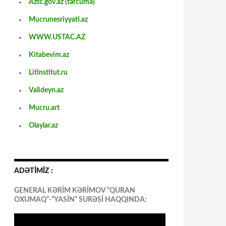
Aztc.gov.az (tərcümə)
Mucrunesriyyati.az
WWW.USTAC.AZ
Kitabevim.az
Litinstitut.ru
Valideyn.az
Mucru.art
Olaylar.az
ADƏTİMİZ :
GENERAL KƏRİM KƏRİMOV “QURAN
OXUMAQ”-“YASİN” SURƏSİ HAQQINDA: