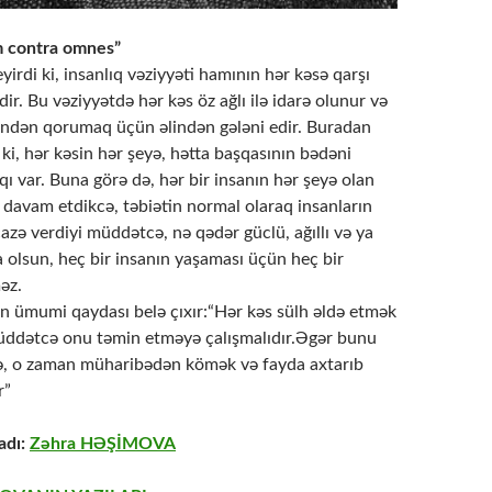
 contra omnes”
rdi ki, insanlıq vəziyyəti hamının hər kəsə qarşı
ir. Bu vəziyyətdə hər kəs öz ağlı ilə idarə olunur və
ndən qorumaq üçün əlindən gələni edir. Buradan
r ki, hər kəsin hər şeyə, hətta başqasının bədəni
ı var. Buna görə də, hər bir insanın hər şeyə olan
 davam etdikcə, təbiətin normal olaraq insanların
azə verdiyi müddətcə, nə qədər güclü, ağıllı və ya
 olsun, heç bir insanın yaşaması üçün heç bir
əz.
ın ümumi qaydası belə çıxır:“Hər kəs sülh əldə etmək
ddətcə onu təmin etməyə çalışmalıdır.Əgər bunu
ə, o zaman müharibədən kömək və fayda axtarıb
r”
adı:
Zəhra HƏŞİMOVA