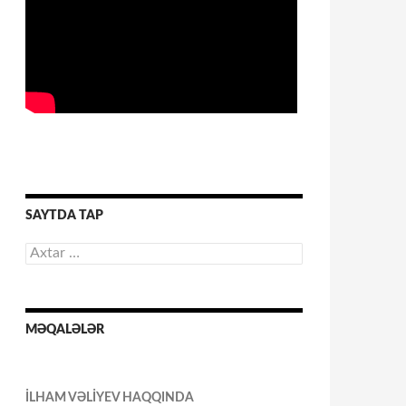
SAYTDA TAP
Axtarış:
MƏQALƏLƏR
İLHAM VƏLİYEV HAQQINDA