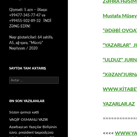
ZƏHRA HƏŞİM
Qiyməti: 5 azn – Əlaqə:
+99477-345-77-47 və
Mustafa Müseyi
+99455-502-89-32 İNDİ
ZƏNG EDİN!
“ƏDƏBİ OVQAT
Nəşr göstəriciləri: 64 səhifə,
A5, ağ-qara, “Mücrü”
“YAZARLAR” J
Nəşriyyatı / 2020
“ULDUZ” JURN
SAYTDA TAM AXTARIŞ
“XƏZAN”JURNA
Axtarış:
WWW.KİTABE
ƏN SON YAZILANLAR
YAZARLAR.AZ
Sözün qırmızı xətti
============
VAQİF OSMANLI YAZIR
Azərbaycan Yazıçılar Birliyinin
üzvü, prezident təqaüdçüsü
<<<<
WWW.YA