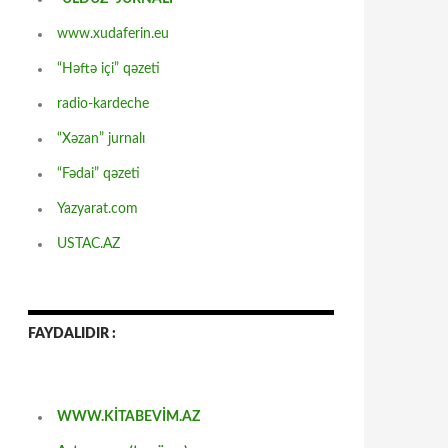
www.xudaferin.eu
“Həftə içi” qəzeti
radio-kardeche
“Xəzan” jurnalı
“Fədai” qəzeti
Yazyarat.com
USTAC.AZ
FAYDALIDIR :
WWW.KİTABEVİM.AZ