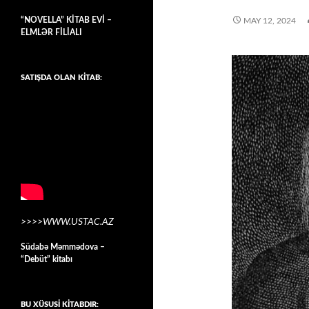
“NOVELLA” KİTAB EVİ –
MAY 12, 2024
ELMLƏR FİLİALI
SATIŞDA OLAN KİTAB:
>>>>WWW.USTAC.AZ
Südabə Məmmədova –
“Debüt” kitabı
BU XÜSUSİ KİTABDIR: