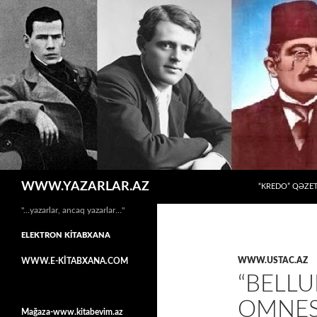
MÜHTƏVIYYATA
Axtar
WWW.YAZARLAR.AZ
“KREDO” QƏZET
"…yazarlar, ancaq yazarlar…"
ELEKTRON KİTABXANA
WWW.USTAC.AZ
WWW.E-KİTABXANA.COM
“BELL
OMNES
Mağaza-www.kitabevim.az