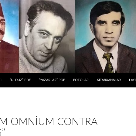
 KEÇ
İ
“ULDUZ” PDF
“YAZARLAR” PDF
FOTOLAR
KİTABXANALAR
LAY
UM OMNIUM CONTRA
”