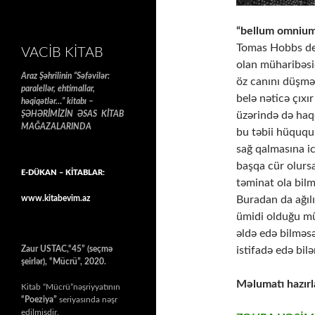
“bellum omnium
Tomas Hobbs deyi
VACIB KITAB
olan müharibəsid
Araz Şəhrilinin “Səfəvilər:
öz canını düşmə
paralellər, ehtimallar,
belə nəticə çıxı
həqiqətlər…” kitabı –
ŞƏHƏRİMİZİN ƏSAS KİTAB
üzərində də haqq
MAĞAZALARINDA
bu təbii hüququ
sağ qalmasına ic
başqa cür olursa
E-DÜKAN – KİTABLAR:
təminat ola bilm
www.kitabevim.az
Buradan da ağıl
ümidi olduğu mü
əldə edə bilməs
Zaur USTAC,“45” (seçmə
istifadə edə bilə
şeirlər), “Mücrü”, 2020.
Məlumatı hazırl
Kitab “Mücrü”nəşriyyatının
“Poeziya”
seriyasında nəşr
edilmişdir.