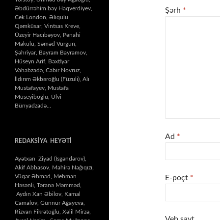
Əbdürrəhim bəy Haqverdiyev,
Şərh
*
Cek London, Əliqulu
Qəmküsar, Vintsas Kreve,
Üzeyir Hacıbəyov, Pənahi
Makulu, Səməd Vurğun,
Şəhriyar, Bayram Bayramov,
Hüseyn Arif, Bəxtiyar
Vahabzadə, Cabir Novruz,
İldırım Əkbəroğlu (Füzuli), Alı
Mustafayev, Mustafa
Müseyiboğlu, Ülvi
Bünyadzadə…
Ad
*
REDAKSİYA HEYƏTİ
Ayətxan Ziyad (İsgəndərov),
Akif Abbasov, Mahirə Nağıqızı,
Vüqar Əhməd, Mehman
E-poçt
*
Həsənli, Təranə Məmməd,
Aydın Xan Əbilov, Kamal
Camalov, Günnur Ağayeva,
Rizvan Fikrətoğlu, Xəlil Mirzə,
Veb sayt