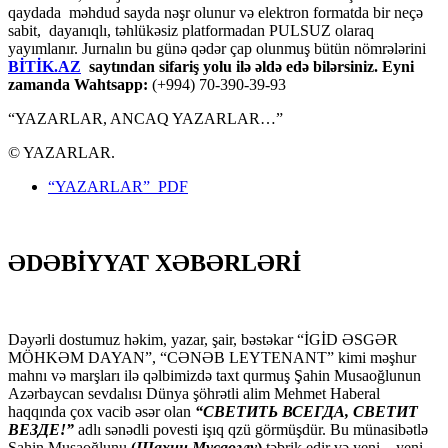
qaydada məhdud sayda nəşr olunur və elektron formatda bir neçə
sabit, dayanıqlı, təhlükəsiz platformadan PULSUZ olaraq
yayımlanır. Jurnalın bu günə qədər çap olunmuş bütün nömrələrini
BİTİK.AZ
saytından sifariş yolu ilə əldə edə bilərsiniz. Eyni
zamanda Wahtsapp:
(+994) 70-390-39-93
“YAZARLAR, ANCAQ YAZARLAR…”
© YAZARLAR.
“YAZARLAR” PDF
ƏDƏBİYYAT XƏBƏRLƏRİ
Dəyərli dostumuz həkim, yazar, şair, bəstəkar “İGİD ƏSGƏR
MÖHKƏM DAYAN”, “CƏNƏB LEYTENANT” kimi məşhur
mahnı və marşları ilə qəlbimizdə taxt qurmuş Şahin Musaoğlunun
Azərbaycan sevdalısı Dünya şöhrətli alim Mehmet Haberal
haqqında çox vacib əsər olan
“СВЕТИТЬ ВСЕГДА, СВЕТИТ
ВЕЗДЕ!”
adlı sənədli povesti işıq qzü görmüşdür. Bu münasibətlə
Şahin Musaoğlunu
(
Шахин Мусаоглу
)
təbrik edir və yeni – yeni