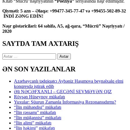
Kitab “Mücrü”nəşriyyatının
“Poeziya”
seriyasında nəşr edilmişdir.
Qiyməti: 5 azn – Əlaqə: +99477-345-77-47 və +99455-502-89-32
İNDİ ZƏNG EDİN!
Nəşr göstəriciləri: 64 səhifə, A5, ağ-qara, “Mücrü” Nəşriyyatı /
2020
SAYTDA TAM AXTARIŞ
Axtarış:
ƏN SON YAZILANLAR
Azərbaycanlı tədqiqatçı Aybəniz Haşımova beynəlxalq elmi
konqresdə iştirak edib
Əli NƏCƏFXANLI – GECƏNİ SEVMƏYƏN QIZ
Rövşən Hüseynov mükafatı
Yuxular: Şüurun Zamanla İnformasiya Rezonansıdırmı?
“İlin mühəndisi” mükafatı
“İlin rəssamı” mükafatı
“İlin müğənnisi” mükafatı
“İlin alimi” mükafatı
“İlin həkimi” mükafatı