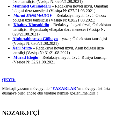
üzrə təmsilçisi (Vəsiqə N: 026/21.08.2021)
Məmməd Gürşadoğlu
–
Redaksiya heyəti üzvü, Qarabağ
bölgəsi üzrə təmsilçisi (Vəsiqə N: 027/21.08.2021)
Murad MƏMMƏDOV
–
Redaksiya heyəti üzvü, Qazax
bölgəsi üzrə təmsilçisi (Vəsiqə N: 028/21.08.2021)
Khaitov Khusniddin
– Redaksiya heyəti üzvü, Özbəkistan
təmsilçisi, Beynəlxalq Əlaqələr üzrə menecer (Vəsiqə N:
029/21.08.2021)
Abduqahhorova Gülhayo
– yazar, Özbəkistan təmsilçisi
(Vəsiqə N: 030/21.08.2021)
Xəlil Mirzə
– Redaksiya heyəti üzvü, Aran bölgəsi üzrə
təmsilçi (Vəsiqə N: 31/21.08.2021)
Murad Eloğlu
– Redaksiya heyəti üzvü, Rusiya təmsilçi
(Vəsiqə N: 32/21.08.2021
QEYD:
Müstəqil yazarın mövqeyi ilə “
YAZARLAR
“ın mövqeyi üst-üstə
düşməyə bilər, ancaq etik tələblər həmişə gözlənilməlidir!!!
NƏZARƏTÇİ