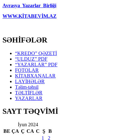
Avrasya Yazarlar Birliği
WWW.KİTABEVİM.AZ
SƏHİFƏLƏR
“KREDO” QƏZETİ
“ULDUZ” PDF
“YAZARLAR” PDF
FOTOLAR
KİTABXANALAR
LAYİHƏLƏR
Təlim-təhsil
TƏLTİFLƏR
YAZARLAR
SAYT TƏQVİMİ
İyun 2024
BE
ÇA
Ç
CA
C
Ş
B
1
2