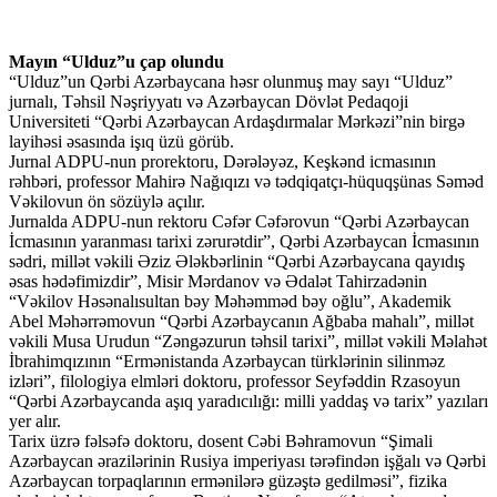
Mayın “Ulduz”u çap olundu
“Ulduz”un Qərbi Azərbaycana həsr olunmuş may sayı “Ulduz”
jurnalı, Təhsil Nəşriyyatı və Azərbaycan Dövlət Pedaqoji
Universiteti “Qərbi Azərbaycan Ardaşdırmalar Mərkəzi”nin birgə
layihəsi əsasında işıq üzü görüb.
Jurnal ADPU-nun prorektoru, Dərələyəz, Keşkənd icmasının
rəhbəri, professor Mahirə Nağıqızı və tədqiqatçı-hüquqşünas Səməd
Vəkilovun ön sözüylə açılır.
Jurnalda ADPU-nun rektoru Cəfər Cəfərovun “Qərbi Azərbaycan
İcmasının yaranması tarixi zərurətdir”, Qərbi Azərbaycan İcmasının
sədri, millət vəkili Əziz Ələkbərlinin “Qərbi Azərbaycana qayıdış
əsas hədəfimizdir”, Misir Mərdanov və Ədalət Tahirzadənin
“Vəkilov Həsənalısultan bəy Məhəmməd bəy oğlu”, Akademik
Abel Məhərrəmovun “Qərbi Azərbaycanın Ağbaba mahalı”, millət
vəkili Musa Urudun “Zəngəzurun təhsil tarixi”, millət vəkili Məlahət
İbrahimqızının “Ermənistanda Azərbaycan türklərinin silinməz
izləri”, filologiya elmləri doktoru, professor Seyfəddin Rzasoyun
“Qərbi Azərbaycanda aşıq yaradıcılığı: milli yaddaş və tarix” yazıları
yer alır.
Tarix üzrə fəlsəfə doktoru, dosent Cəbi Bəhramovun “Şimali
Azərbaycan ərazilərinin Rusiya imperiyası tərəfindən işğalı və Qərbi
Azərbaycan torpaqlarının ermənilərə güzəştə gedilməsi”, fizika