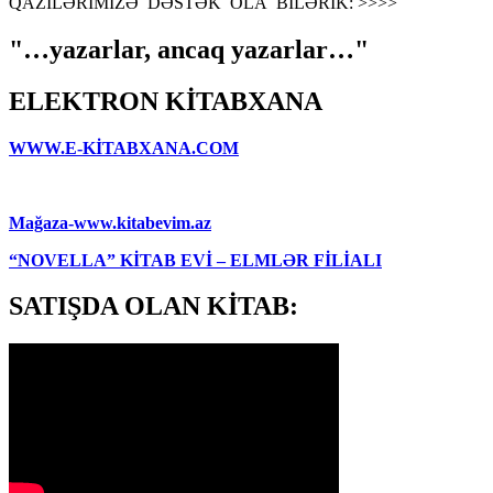
QAZİLƏRIMİZƏ DƏSTƏK OLA BİLƏRİK: >>>>
"…yazarlar, ancaq yazarlar…"
ELEKTRON KİTABXANA
WWW.E-KİTABXANA.COM
Mağaza-www.kitabevim.az
“NOVELLA” KİTAB EVİ – ELMLƏR FİLİALI
SATIŞDA OLAN KİTAB: