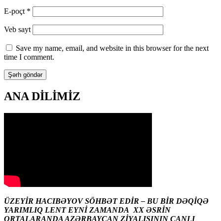
E-poçt
*
Veb sayt
Save my name, email, and website in this browser for the next
time I comment.
ANA DİLİMİZ
ÜZEYİR HACIBƏYOV SÖHBƏT EDİR – BU BİR DƏQİQƏ
YARIMLIQ LENT EYNİ ZAMANDA XX ƏSRİN
ORTALARANDA AZƏRBAYCAN ZİYALISININ CANLI