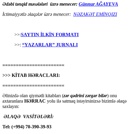
Ədəbi tənqid məsələləri üzrə menecer:
Günnur AĞAYEVA
İctimaiyyətlə əlaqələr üzrə menecer:
NƏZAKƏT EMİNQIZI
>>:
SAYTIN İLKİN FORMATI
>>:
“YAZARLAR” JURNALI
=======================
>>> KİTAB HƏRACLARI:
=======================
Əlinizdə olan qiymətli kitabları (
zər qədrini zərgər bilər
) onu
axtaranlara
HƏRRAC
yolu ilə satmaq istəyirsinizsə bizimlə əlaqə
saxlayın:
ƏLAQƏ VASİTƏLƏRİ:
Tel: (+994) 70-390-39-93