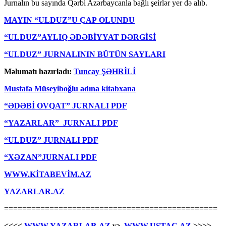
Jurnalın bu sayında Qərbi Azərbaycanla bağlı şeirlər yer də alıb.
MAYIN “ULDUZ”U ÇAP OLUNDU
“ULDUZ”AYLIQ ƏDƏBİYYAT DƏRGİSİ
“ULDUZ” JURNALININ BÜTÜN SAYLARI
Məlumatı hazırladı:
Tuncay ŞƏHRİLİ
Mustafa Müseyiboğlu adına kitabxana
“ƏDƏBİ OVQAT” JURNALI PDF
“YAZARLAR” JURNALI PDF
“ULDUZ” JURNALI PDF
“XƏZAN”JURNALI PDF
WWW.KİTABEVİM.AZ
YAZARLAR.AZ
===============================================
<<<<
WWW.YAZARLAR.AZ
və
WWW.USTAC.AZ
>>>>