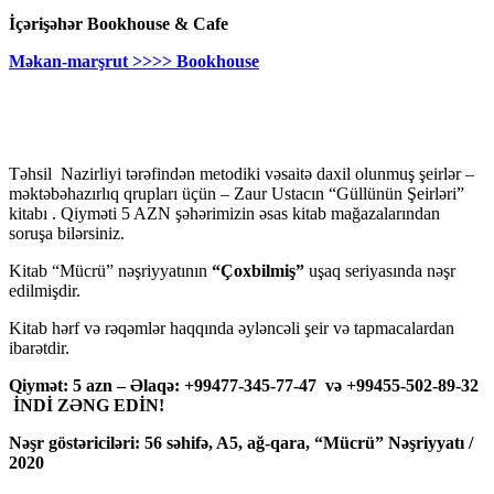
İçərişəhər Bookhouse & Cafe
Məkan-marşrut >>>> Bookhouse
Təhsil Nazirliyi tərəfindən metodiki vəsaitə daxil olunmuş şeirlər –
məktəbəhazırlıq qrupları üçün – Zaur Ustacın “Güllünün Şeirləri”
kitabı . Qiyməti 5 AZN şəhərimizin əsas kitab mağazalarından
soruşa bilərsiniz.
Kitab “Mücrü” nəşriyyatının
“Çoxbilmiş”
uşaq seriyasında nəşr
edilmişdir.
Kitab hərf və rəqəmlər haqqında əyləncəli şeir və tapmacalardan
ibarətdir.
Qiymət: 5 azn – Əlaqə: +99477-345-77-47 və +99455-502-89-32
İNDİ ZƏNG EDİN!
Nəşr göstəriciləri: 56 səhifə, A5, ağ-qara, “Mücrü” Nəşriyyatı /
2020