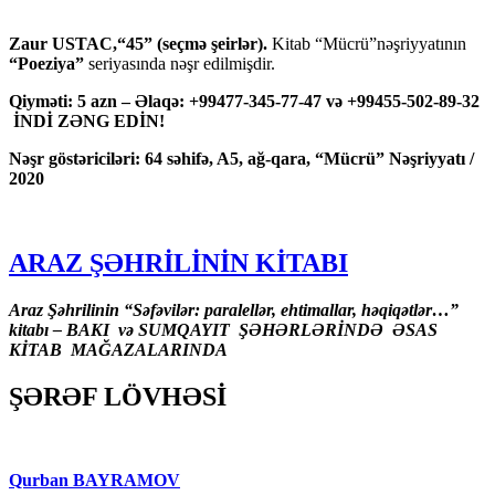
Zaur USTAC,“45” (seçmə şeirlər).
Kitab “Mücrü”nəşriyyatının
“Poeziya”
seriyasında nəşr edilmişdir.
Qiyməti: 5 azn – Əlaqə: +99477-345-77-47 və +99455-502-89-32
İNDİ ZƏNG EDİN!
Nəşr göstəriciləri: 64 səhifə, A5, ağ-qara, “Mücrü” Nəşriyyatı /
2020
ARAZ ŞƏHRİLİNİN KİTABI
Araz Şəhrilinin “Səfəvilər: paralellər, ehtimallar, həqiqətlər…”
kitabı – BAKI və SUMQAYIT ŞƏHƏRLƏRİNDƏ ƏSAS
KİTAB MAĞAZALARINDA
ŞƏRƏF LÖVHƏSİ
Qurban BAYRAMOV