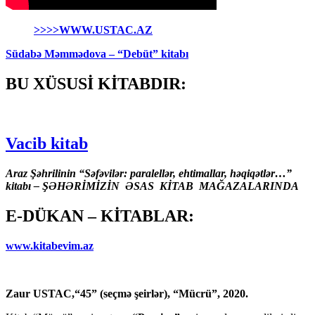
>>>>WWW.USTAC.AZ
Südabə Məmmədova – “Debüt” kitabı
BU XÜSUSİ KİTABDIR:
Vacib kitab
Araz Şəhrilinin “Səfəvilər: paralellər, ehtimallar, həqiqətlər…”
kitabı – ŞƏHƏRİMİZİN ƏSAS KİTAB MAĞAZALARINDA
E-DÜKAN – KİTABLAR:
www.kitabevim.az
Zaur USTAC,“45” (seçmə şeirlər), “Mücrü”, 2020.