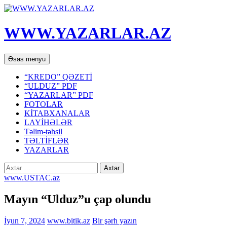
WWW.YAZARLAR.AZ
Axtar
Mühtəviyyata
Əsas menyu
keç
“KREDO” QƏZETİ
“ULDUZ” PDF
“YAZARLAR” PDF
FOTOLAR
KİTABXANALAR
LAYİHƏLƏR
Təlim-təhsil
TƏLTİFLƏR
YAZARLAR
Axtarış:
www.USTAC.az
Mayın “Ulduz”u çap olundu
İyun 7, 2024
www.bitik.az
Bir şərh yazın