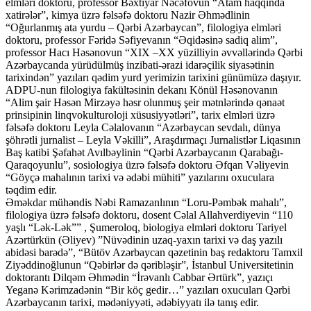
elmləri doktoru, professor Bəxtiyar Nəcəfovun “Atam haqqında
xatirələr”, kimya üzrə fəlsəfə doktoru Nazir Əhmədlinin
“Oğurlanmış ata yurdu – Qərbi Azərbaycan”, filologiya elmləri
doktoru, professor Fəridə Səfiyevanın “Əqidəsinə sadiq alim”,
professor Hacı Həsənovun “XIX –XX yüzilliyin əvvəllərində Qərbi
Azərbaycanda yürüdülmüş inzibati-ərazi idarəçilik siyasətinin
tarixindən” yazıları qədim yurd yerimizin tarixini günümüzə daşıyır.
ADPU-nun filologiya fakültəsinin dekanı Könül Həsənovanın
“Alim şair Həsən Mirzəyə həsr olunmuş şeir mətnlərində qənaət
prinsipinin linqvokulturoloji xüsusiyyətləri”, tarix elmləri üzrə
fəlsəfə doktoru Leyla Cəlalovanın “Azərbaycan sevdalı, dünya
şöhrətli jurnalist – Leyla Vəkilli”, Araşdırmaçı Jurnalistlər Liqasının
Baş katibi Şəfahət Avılbəylinin “Qərbi Azərbaycanın Qarabağı-
Qaraqoyunlu”, sosiologiya üzrə fəlsəfə doktoru Əfqan Vəliyevin
“Göyçə mahalının tarixi və ədəbi mühiti” yazılarını oxuculara
təqdim edir.
Əməkdar mühəndis Nəbi Ramazanlının “Loru-Pəmbək mahalı”,
filologiya üzrə fəlsəfə doktoru, dosent Cəlal Allahverdiyevin “110
yaşlı “Lək-Lək”” , Şumeroloq, biologiya elmləri doktoru Tariyel
Azərtürkün (Əliyev) ”Nüvədinin uzaq-yaxın tarixi və daş yazılı
abidəsi barədə”, “Bütöv Azərbaycan qəzetinin baş redaktoru Tamxil
Ziyəddinoğlunun “Qəbirlər də qəribləşir”, İstanbul Universitetinin
doktorantı Dilqəm Əhmədin “İrəvanlı Cabbar Ərtürk”, yazıçı
Yeganə Kərimzadənin “Bir köç gedir…” yazıları oxucuları Qərbi
Azərbaycanın tarixi, mədəniyyəti, ədəbiyyatı ilə tanış edir.