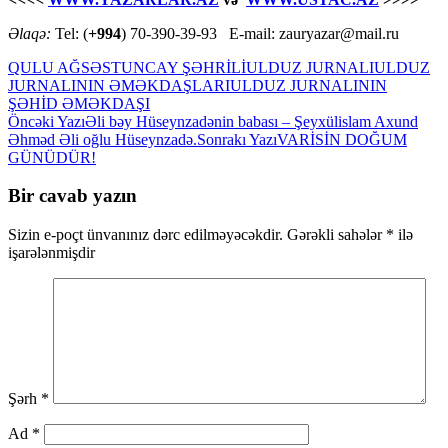
Əlaqə:
Tel: (
+994
) 70-390-39-93 E-mail: zauryazar@mail.ru
QULU AĞSƏS
TUNCAY ŞƏHRİLİ
ULDUZ JURNALI
ULDUZ
JURNALININ ƏMƏKDAŞLARI
ULDUZ JURNALININ
ŞƏHİD ƏMƏKDAŞI
Yazılar
Öncəki Yazı
Əli bəy Hüseynzadənin babası – Şeyxülislam Axund
Əhməd Əli oğlu Hüseynzadə.
Sonrakı Yazı
VARİSİN DOĞUM
üzrə
GÜNÜDÜR!
naviqasiya
Bir cavab yazın
Sizin e-poçt ünvanınız dərc edilməyəcəkdir.
Gərəkli sahələr
*
ilə
işarələnmişdir
Şərh
*
Ad
*