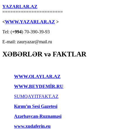
YAZARLAR.AZ
=======================
<
WWW.YAZARLAR.AZ
>
Tel: (
+994
) 70-390-39-93
E-mail: zauryazar@mail.ru
XƏBƏRLƏR və FAKTLAR
WWW.OLAYLAR.AZ
WWW.BEYDEMİR.RU
SUMQAYITFAKT.AZ
Kırım’ın Sesi Gazetesi
Azərbaycan-Ruznaməsi
www.xudaferin.eu