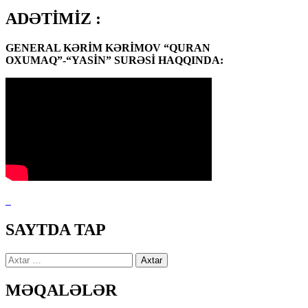
ADƏTİMİZ :
GENERAL KƏRİM KƏRİMOV “QURAN
OXUMAQ”-“YASİN” SURƏSİ HAQQINDA:
SAYTDA TAP
Axtarış:
MƏQALƏLƏR