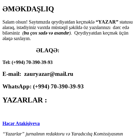
ƏMƏKDAŞLIQ
Salam olsun! Saytımızda qeydiyatdan keçməklə
“YAZAR”
statusu
alaraq, istədiyiniz vaxtda müstəqil şəkildə öz yazılarınızı dərc edə
bilərsiniz
(
bu çox sadə və asandır
).
Qeydiyyatdan keçmək üçün
əlaqə saxlayın.
ƏLAQƏ:
Tel: (+994) 70-390-39-93
E-mail: zauryazar@mail.ru
WhatsApp: (
+994
) 70-390-39-93
YAZARLAR :
Həcər Atakişiyeva
“Yazarlar” jurnalının redaktoru və Yaradıcılıq Komissiyasının