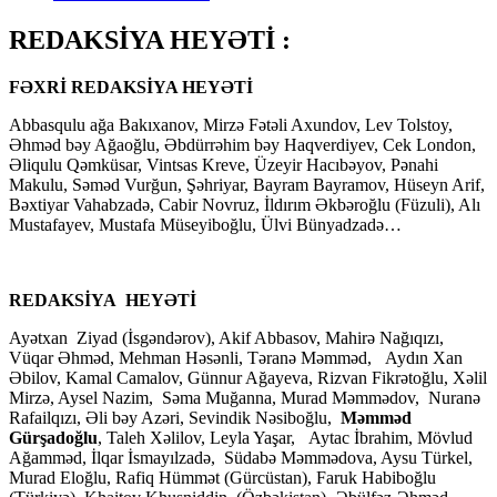
REDAKSİYA HEYƏTİ :
FƏXRİ REDAKSİYA HEYƏTİ
Abbasqulu ağa Bakıxanov, Mirzə Fətəli Axundov, Lev Tolstoy,
Əhməd bəy Ağaoğlu, Əbdürrəhim bəy Haqverdiyev, Cek London,
Əliqulu Qəmküsar, Vintsas Kreve, Üzeyir Hacıbəyov, Pənahi
Makulu, Səməd Vurğun, Şəhriyar, Bayram Bayramov, Hüseyn Arif,
Bəxtiyar Vahabzadə, Cabir Novruz, İldırım Əkbəroğlu (Füzuli), Alı
Mustafayev, Mustafa Müseyiboğlu, Ülvi Bünyadzadə…
REDAKSİYA HEYƏTİ
Ayətxan Ziyad (İsgəndərov), Akif Abbasov, Mahirə Nağıqızı,
Vüqar Əhməd, Mehman Həsənli, Təranə Məmməd, Aydın Xan
Əbilov, Kamal Camalov, Günnur Ağayeva, Rizvan Fikrətoğlu, Xəlil
Mirzə, Aysel Nazim, Səma Muğanna, Murad Məmmədov, Nuranə
Rafailqızı, Əli bəy Azəri, Sevindik Nəsiboğlu,
Məmməd
Gürşadoğlu
, Taleh Xəlilov, Leyla Yaşar, Aytac İbrahim, Mövlud
Ağamməd, İlqar İsmayılzadə, Südabə Məmmədova, Aysu Türkel,
Murad Eloğlu, Rafiq Hümmət (Gürcüstan), Faruk Habiboğlu