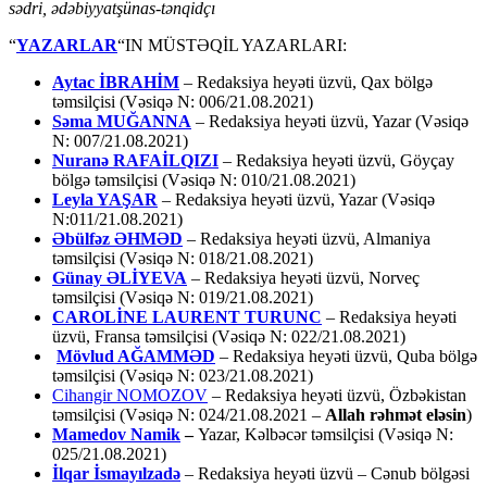
sədri, ədəbiyyatşünas-tənqidçı
“
YAZARLAR
“IN MÜSTƏQİL YAZARLARI:
Aytac İBRAHİM
– Redaksiya heyəti üzvü, Qax bölgə
təmsilçisi (Vəsiqə N: 006/21.08.2021)
Səma MUĞANNA
– Redaksiya heyəti üzvü, Yazar (Vəsiqə
N: 007/21.08.2021)
Nuranə RAFAİLQIZI
– Redaksiya heyəti üzvü, Göyçay
bölgə təmsilçisi (Vəsiqə N: 010/21.08.2021)
Leyla YAŞAR
– Redaksiya heyəti üzvü, Yazar (Vəsiqə
N:011/21.08.2021)
Əbülfəz ƏHMƏD
– Redaksiya heyəti üzvü, Almaniya
təmsilçisi (Vəsiqə N: 018/21.08.2021)
Günay ƏLİYEVA
– Redaksiya heyəti üzvü, Norveç
təmsilçisi (Vəsiqə N: 019/21.08.2021)
CAROLİNE LAURENT TURUNC
– Redaksiya heyəti
üzvü, Fransa təmsilçisi (Vəsiqə N: 022/21.08.2021)
Mövlud AĞAMMƏD
– Redaksiya heyəti üzvü, Quba bölgə
təmsilçisi (Vəsiqə N: 023/21.08.2021)
Cihangir NOMOZOV
– Redaksiya heyəti üzvü, Özbəkistan
təmsilçisi (Vəsiqə N: 024/21.08.2021 –
Allah rəhmət eləsin
)
Mamedov Namik
–
Yazar, Kəlbəcər təmsilçisi (Vəsiqə N:
025/21.08.2021)
İlqar İsmayılzadə
–
Redaksiya heyəti üzvü – Cənub bölgəsi