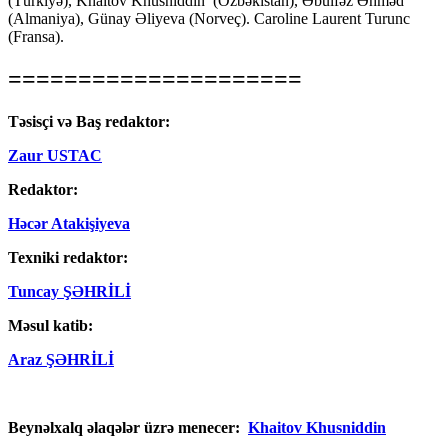
(Türkiyə), Khaitov Khusniddin (Özbəkistan), Əbülfəz Əhməd
(Almaniya), Günay Əliyeva (Norveç). Caroline Laurent Turunc
(Fransa).
=====================
Təsisçi və Baş redaktor:
Zaur USTAC
Redaktor:
Həcər Atakişiyeva
Texniki redaktor:
Tuncay ŞƏHRİLİ
Məsul katib:
Araz ŞƏHRİLİ
Beynəlxalq əlaqələr üzrə menecer:
Khaitov Khusniddin