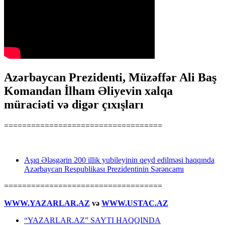
Azərbaycan Prezidenti, Müzəffər Ali Baş
Komandan İlham Əliyevin xalqa
müraciəti və digər çıxışları
===================================
Aşıq Ələsgərin 200 illik yubileyinin qeyd edilməsi haqqında
Azərbaycan Respublikası Prezidentinin Sərəncamı
===================================
WWW.YAZARLAR.AZ
və
WWW.USTAC.AZ
“YAZARLAR.AZ” SAYTI HAQQINDA