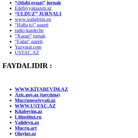
“Ədəbi ovqat” jurnalı
Edebiyyatqazeti.az
“ULDUZ” JURNALI
www.xudaferin.eu
“Həftə içi” qəzeti
radio-kardeche
“Xəzan” jurnalı
“Fədai” qəzeti
Yazyarat.com
USTAC.AZ
FAYDALIDIR :
WWW.KİTABEVİM.AZ
Aztc.gov.az (tərcümə)
Mucrunesriyyati.az
WWW.USTAC.AZ
Kitabevim.az
Litinstitut.ru
Valideyn.az
Mucru.art
Olaylar.az