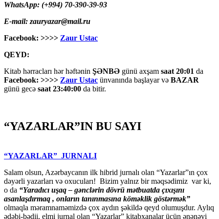
WhatsApp: (+994) 70-390-39-93
E-mail: zauryazar@mail.ru
Facebook: >>>>
Zaur Ustac
QEYD:
Kitab hərracları hər həftənin
ŞƏNBƏ
günü axşam
saat 20:01
da
Facebook: >>>>
Zaur Ustac
ünvanında başlayar və
BAZAR
günü gecə
saat 23:40:00
da bitir.
“YAZARLAR”IN BU SAYI
“YAZARLAR” JURNALI
Salam olsun, Azərbaycanın ilk hibrid jurnalı olan “Yazarlar”ın çox
dəyərli yazarları və oxucuları! Bizim yalnız bir məqsədimiz var ki,
o da
“
Yaradıcı uşaq – gәnclәrin dövrü mәtbuatda çıxışını
asanlaşdırmaq , onların tanınmasına kömәklik göstәrmәk”
olmaqla məramnaməmizdə çox aydın şəkildə qeyd olumuşdur. Aylıq
ədəbi-bədii, elmi jurnal olan “Yazarlar” kitabxanalar üçün ənənəvi