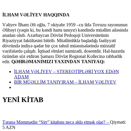
İLHAM VƏLİYEV HAQQINDA
Vəliyev İlham Əli oğlu, 7 oktyabr 1959 –cu ildə Tovuzu rayonunun
Əlibəyi (yəqin ki, bu kəndi hamı tanıyır) kəndində müəllim ailəsində
anadan olub. Azərbaycan Dövlət Pedoqoji Universitetinin
Riyaziyyat fakültəsini bitirib. Müəllimliklə başladığı fəaliyyəti
dövründə indiyə qədər bir çox təhsil müəssisələrində müxtəlif
vəzifələrdə çalışıb. İqtisad elmləri namizədi, dosentdir. Hal-hazırda
özündən söz etdirən Şamaxı Dövlət Regional Kollecinə rəhbərlik
edir.
QƏHRƏMANIMIZI YAXINDAN TANIYAQ:
İLHAM VƏLİYEV – STEREOTİPLƏRİ YOX EDƏN
ADAM
BİR MÜƏLLİM TANIYIRAM – İLHAM VƏLİYEV
YENİ KİTAB
Təranə Məmmədin “Sirr” kitabını necə əldə etmək olar? –
Qiyməti:
5 AZN