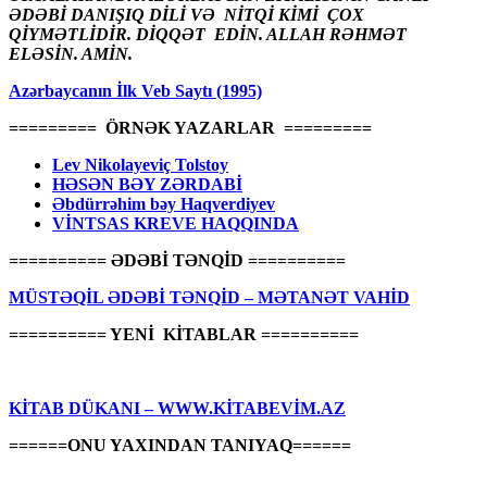
ƏDƏBİ DANIŞIQ DİLİ VƏ NİTQİ KİMİ ÇOX
QİYMƏTLİDİR. DİQQƏT EDİN. ALLAH RƏHMƏT
ELƏSİN. AMİN.
Azərbaycanın İlk Veb Saytı (1995)
========= ÖRNƏK YAZARLAR =========
Lev Nikolayeviç Tolstoy
HƏSƏN BƏY ZƏRDABİ
Əbdürrəhim bəy Haqverdiyev
VİNTSAS KREVE HAQQINDA
========== ƏDƏBİ TƏNQİD ==========
MÜSTƏQİL ƏDƏBİ TƏNQİD – MƏTANƏT VAHİD
========== YENİ KİTABLAR ==========
KİTAB DÜKANI – WWW.KİTABEVİM.AZ
======ONU YAXINDAN TANIYAQ======