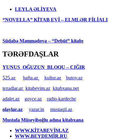
LEYLA ƏLİYEVA
“NOVELLA” KİTAB EVİ – ELMLƏR FİLİALI
Südabə Məmmədova – “Debüt” kitabı
TƏRƏFDAŞLAR
YUNUS OĞUZUN BLOQU – CIĞIR
525.az
hafta.az
kultur.az
butov.az
tezadlar.az
kitabevim.az
kitabxana.net
adalet.az
goyce.az
radio-kardeche
olaylar.az
yazar.in
mustaqil.az
Mustafa Müseyiboğlu adına kitabxana
WWW.KİTABEVİM.AZ
WWW.BEYDEMİR.RU