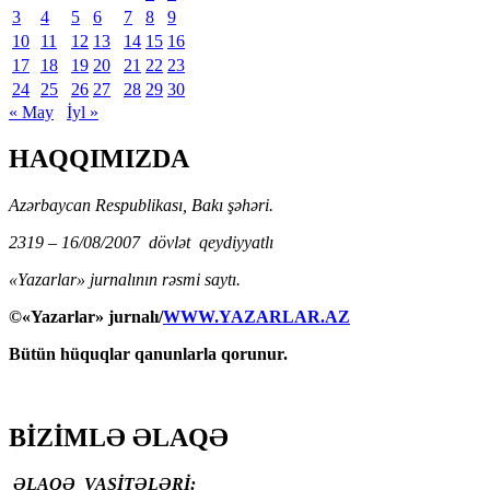
3
4
5
6
7
8
9
10
11
12
13
14
15
16
17
18
19
20
21
22
23
24
25
26
27
28
29
30
« May
İyl »
HAQQIMIZDA
Azərbaycan Respublikası, Bakı şəhəri.
2319 – 16/08/2007 dövlət qeydiyyatlı
«Yazarlar» jurnalının rəsmi saytı.
©«Yazarlar» jurnalı/
WWW.YAZARLAR.AZ
Bütün hüquqlar qanunlarla qorunur.
BİZİMLƏ ƏLAQƏ
ƏLAQƏ VASİTƏLƏRİ: