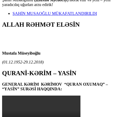
yaradıcılıq uğurları arzu edirik!
ŞAHİN MUSAOĞLU MÜKAFATLANDIRILDI
ALLAH RƏHMƏT ELƏSİN
Mustafa Müseyiboğlu
(01.12.1952-29.12.2018)
QURANİ-KƏRİM – YASİN
GENERAL KƏRİM KƏRİMOV “QURAN OXUMAQ” –
“YASİN” SURƏSİ HAQQINDA: