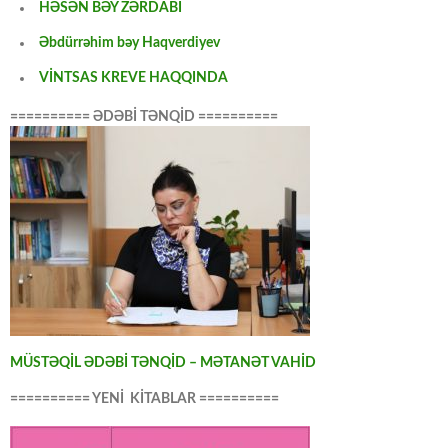
HƏSƏN BƏY ZƏRDABİ
Əbdürrəhim bəy Haqverdiyev
VİNTSAS KREVE HAQQINDA
========== ƏDƏBİ TƏNQİD ==========
MÜSTƏQİL ƏDƏBİ TƏNQİD – MƏTANƏT VAHİD
========== YENİ KİTABLAR ==========