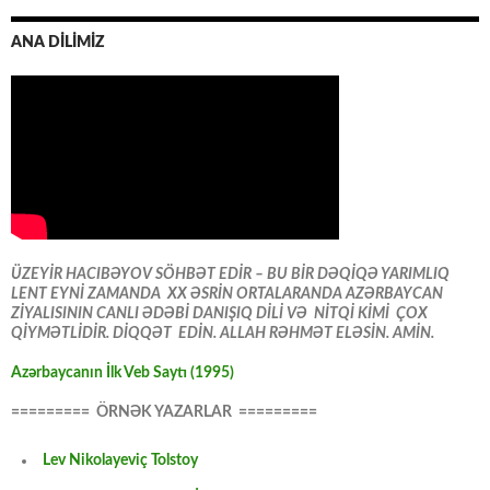
ANA DİLİMİZ
ÜZEYİR HACIBƏYOV SÖHBƏT EDİR – BU BİR DƏQİQƏ YARIMLIQ
LENT EYNİ ZAMANDA XX ƏSRİN ORTALARANDA AZƏRBAYCAN
ZİYALISININ CANLI ƏDƏBİ DANIŞIQ DİLİ VƏ NİTQİ KİMİ ÇOX
QİYMƏTLİDİR. DİQQƏT EDİN. ALLAH RƏHMƏT ELƏSİN. AMİN.
Azərbaycanın İlk Veb Saytı (1995)
========= ÖRNƏK YAZARLAR =========
Lev Nikolayeviç Tolstoy