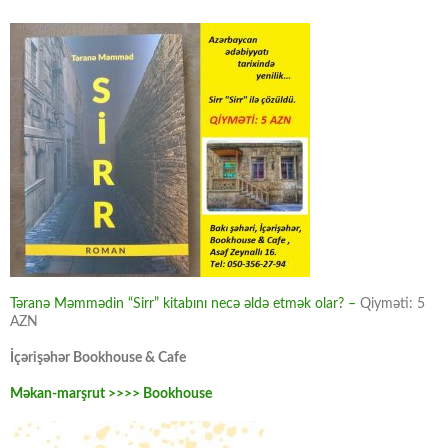
Təranə Məmmədin “Sirr” kitabını necə əldə etmək olar? –
Qiyməti: 5
AZN
İçərişəhər Bookhouse & Cafe
Məkan-marşrut >>>> Bookhouse