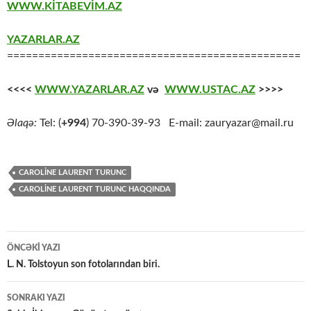
WWW.KİTABEVİM.AZ
YAZARLAR.AZ
===============================================
<<<<
WWW.YAZARLAR.AZ
və
WWW.USTAC.AZ
>>>>
Əlaqə:
Tel: (
+994
) 70-390-39-93 E-mail: zauryazar@mail.ru
CAROLİNE LAURENT TURUNC
CAROLINE LAURENT TURUNC HAQQINDA
Yazılar
ÖNCƏKI YAZI
üzrə
L. N. Tolstoyun son fotolarından biri.
naviqasiya
SONRAKI YAZI