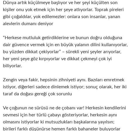
Dünya artık küçülmeye başlıyor ve her şeyi küçülten son
kişiler onu yok etmek için her şeye atlıyorlar. Toprak pireleri
gibi çoğaldılar, yok edilemezler: onlara son insanlar, yanan
alevlerin dumanı deniyor
“Herkese mutluluk getirdiklerine ve bunun doğru olduğuna
dair güvence vermek için en büyük yalanın dilini kullanıyorlar,
bu yüzden dikkat çekiyorlar” – sürekli yeni şeyler arıyorlar,
her yeni şeye göz kırpıyorlar ve dikkat çekmeyi çok iyi
biliyorlar.
Zengin veya fakir, hepsinin zihniyeti aynı. Bazıları emretmek
istiyor, diğerleri sadece dinlemek istiyor; sonuç olarak, her iki
taraf da doğası gereği çok sorunlu
Ve çoğunun ne sürüsü ne de çobanı var! Herkesin kendilerini
sevmesi için her türlü çabayı gösteriyorlar, herkesin aynı
olmasını istiyorlar ki mutsuzlukları başkalarına yayılsın;
birileri farklı düşünürse hemen farklı bahaneler buluyorlar