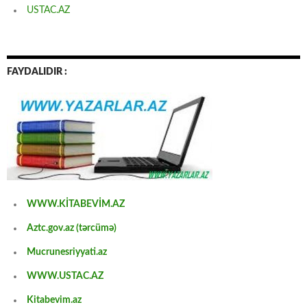
USTAC.AZ
FAYDALIDIR :
WWW.KİTABEVİM.AZ
Aztc.gov.az (tərcümə)
Mucrunesriyyati.az
WWW.USTAC.AZ
Kitabevim.az