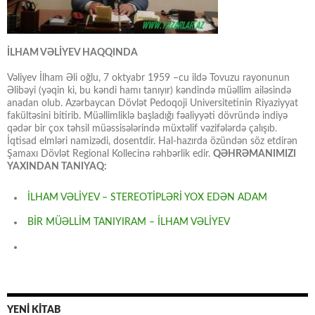
İLHAM VƏLİYEV HAQQINDA
Vəliyev İlham Əli oğlu, 7 oktyabr 1959 –cu ildə Tovuzu rayonunun
Əlibəyi (yəqin ki, bu kəndi hamı tanıyır) kəndində müəllim ailəsində
anadan olub. Azərbaycan Dövlət Pedoqoji Universitetinin Riyaziyyat
fakültəsini bitirib. Müəllimliklə başladığı fəaliyyəti dövründə indiyə
qədər bir çox təhsil müəssisələrində müxtəlif vəzifələrdə çalışıb.
İqtisad elmləri namizədi, dosentdir. Hal-hazırda özündən söz etdirən
Şamaxı Dövlət Regional Kollecinə rəhbərlik edir.
QƏHRƏMANIMIZI
YAXINDAN TANIYAQ:
İLHAM VƏLİYEV – STEREOTİPLƏRİ YOX EDƏN ADAM
BİR MÜƏLLİM TANIYIRAM – İLHAM VƏLİYEV
YENİ KİTAB