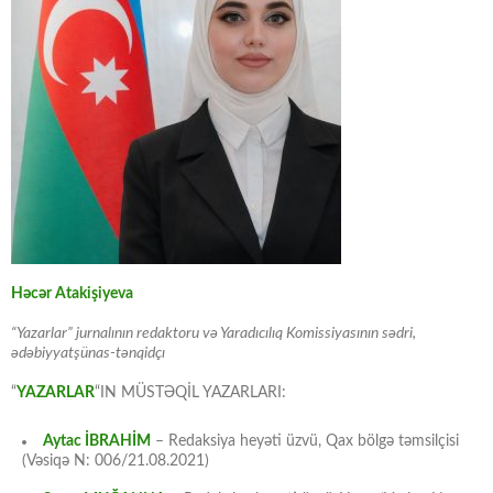
Həcər Atakişiyeva
“Yazarlar” jurnalının redaktoru və Yaradıcılıq Komissiyasının sədri,
ədəbiyyatşünas-tənqidçı
“
YAZARLAR
“IN MÜSTƏQİL YAZARLARI:
Aytac İBRAHİM
– Redaksiya heyəti üzvü, Qax bölgə təmsilçisi
(Vəsiqə N: 006/21.08.2021)