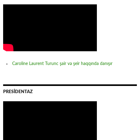
Caroline Laurent Turunc şair və şeir haqqında danışır
PRESİDENTAZ