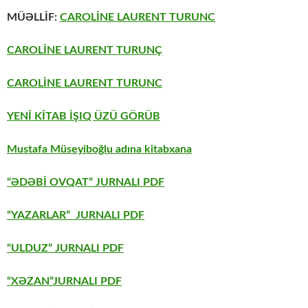
MÜƏLLİF:
CAROLİNE LAURENT TURUNC
CAROLİNE LAURENT TURUNÇ
CAROLİNE LAURENT TURUNC
YENİ KİTAB İŞIQ ÜZÜ GÖRÜB
Mustafa Müseyiboğlu adına kitabxana
“ƏDƏBİ OVQAT” JURNALI PDF
“YAZARLAR” JURNALI PDF
“ULDUZ” JURNALI PDF
“XƏZAN”JURNALI PDF