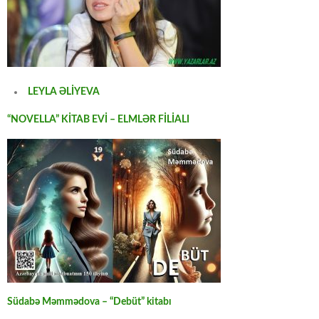
LEYLA ƏLİYEVA
“NOVELLA” KİTAB EVİ – ELMLƏR FİLİALI
Südabə Məmmədova – “Debüt” kitabı