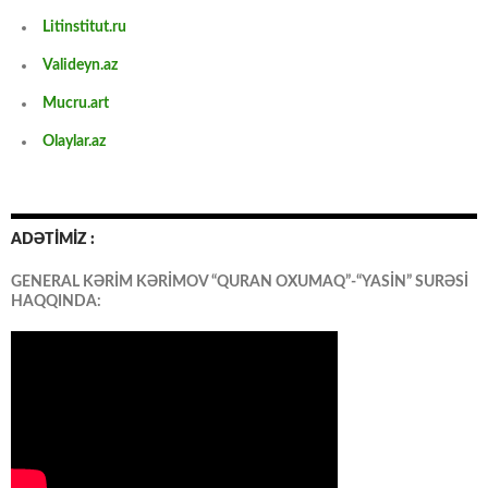
Litinstitut.ru
Valideyn.az
Mucru.art
Olaylar.az
ADƏTİMİZ :
GENERAL KƏRİM KƏRİMOV “QURAN OXUMAQ”-“YASİN” SURƏSİ
HAQQINDA: