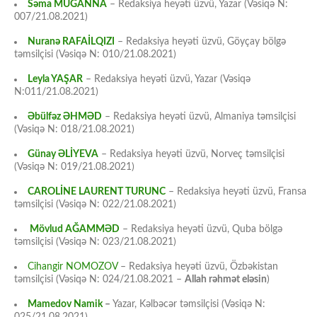
Səma MUĞANNA
– Redaksiya heyəti üzvü, Yazar (Vəsiqə N:
007/21.08.2021)
Nuranə RAFAİLQIZI
– Redaksiya heyəti üzvü, Göyçay bölgə
təmsilçisi (Vəsiqə N: 010/21.08.2021)
Leyla YAŞAR
– Redaksiya heyəti üzvü, Yazar (Vəsiqə
N:011/21.08.2021)
Əbülfəz ƏHMƏD
– Redaksiya heyəti üzvü, Almaniya təmsilçisi
(Vəsiqə N: 018/21.08.2021)
Günay ƏLİYEVA
– Redaksiya heyəti üzvü, Norveç təmsilçisi
(Vəsiqə N: 019/21.08.2021)
CAROLİNE LAURENT TURUNC
– Redaksiya heyəti üzvü, Fransa
təmsilçisi (Vəsiqə N: 022/21.08.2021)
Mövlud AĞAMMƏD
– Redaksiya heyəti üzvü, Quba bölgə
təmsilçisi (Vəsiqə N: 023/21.08.2021)
Cihangir NOMOZOV
– Redaksiya heyəti üzvü, Özbəkistan
təmsilçisi (Vəsiqə N: 024/21.08.2021 –
Allah rəhmət eləsin
)
Mamedov Namik
–
Yazar, Kəlbəcər təmsilçisi (Vəsiqə N: