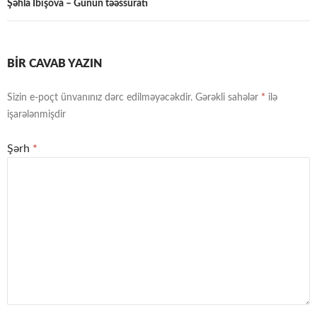
Şəhla İbişova – Günün təəssüratı
BIR CAVAB YAZIN
Sizin e-poçt ünvanınız dərc edilməyəcəkdir.
Gərəkli sahələr
*
ilə
işarələnmişdir
Şərh
*