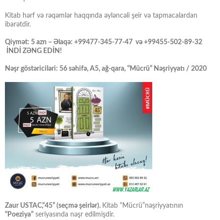
Kitab hərf və rəqəmlər haqqında əyləncəli şeir və tapmacalardan
ibarətdir.
Qiymət: 5 azn – Əlaqə: +99477-345-77-47 və +99455-502-89-32
İNDİ ZƏNG EDİN!
Nəşr göstəriciləri: 56 səhifə, A5, ağ-qara, “Mücrü” Nəşriyyatı / 2020
Zaur USTAC,“45” (seçmə şeirlər).
Kitab “Mücrü”nəşriyyatının
“Poeziya”
seriyasında nəşr edilmişdir.