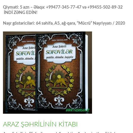
Qiyməti: 5 azn – Əlaqə: +99477-345-77-47 və +99455-502-89-32
İNDİ ZƏNG EDİN!
Nəşr göstəriciləri: 64 səhifə, A5, ağ-qara, “Mücrü” Nəşriyyatı / 2020
ARAZ ŞƏHRİLİNİN KİTABI