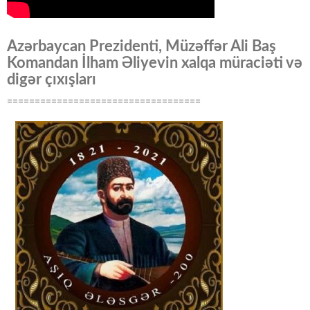
Azərbaycan Prezidenti, Müzəffər Ali Baş
Komandan İlham Əliyevin xalqa müraciəti və
digər çıxışları
===================================