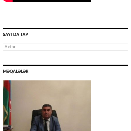
SAYTDA TAP
Axtarış:
MƏQALƏLƏR