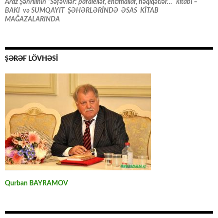
Araz Şəhrilinin “Səfəvilər: paralellər, ehtimallar, həqiqətlər…” kitabı –
BAKI və SUMQAYIT ŞƏHƏRLƏRİNDƏ ƏSAS KİTAB
MAĞAZALARINDA
ŞƏRƏF LÖVHƏSİ
Qurban BAYRAMOV