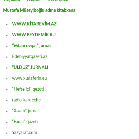
Mustafa Müseyiboğlu adına kitabxana
WWW.KİTABEVİM.AZ
WWW.BEYDEMİR.RU
“Ədəbi ovqat” jurnalı
Edebiyyatqazeti.az
“ULDUZ” JURNALI
www.xudaferin.eu
“Həftə içi” qəzeti
radio-kardeche
“Xəzan” jurnalı
“Fədai” qəzeti
Yazyarat.com