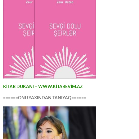
KİTAB DÜKANI – WWW.KİTABEVİM.AZ
======ONU YAXINDAN TANIYAQ======