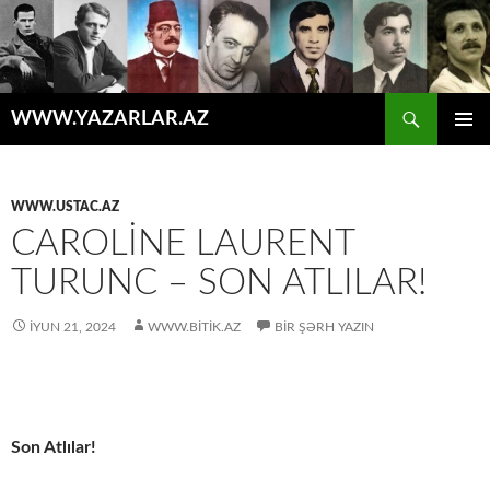
Axtar
WWW.YAZARLAR.AZ
MÜHTƏVIYYATA
ƏSAS
KEÇ
MENYU
WWW.USTAC.AZ
CAROLINE LAURENT
TURUNC – SON ATLILAR!
İYUN 21, 2024
WWW.BITIK.AZ
BIR ŞƏRH YAZIN
Son Atlılar!