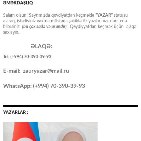
ƏMƏKDAŞLIQ
Salam olsun! Saytımızda qeydiyatdan keçməklə
“YAZAR”
statusu
alaraq, istədiyiniz vaxtda müstəqil şəkildə öz yazılarınızı dərc edə
bilərsiniz
(
bu çox sadə və asandır
).
Qeydiyyatdan keçmək üçün əlaqə
saxlayın.
ƏLAQƏ:
Tel: (+994) 70-390-39-93
E-mail: zauryazar@mail.ru
WhatsApp: (
+994
) 70-390-39-93
YAZARLAR :