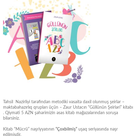
Təhsil Nazirliyi tərəfindən metodiki vəsaitə daxil olunmuş şeirlər –
məktəbəhazırlıq qrupları üçün – Zaur Ustacın “Güllünün Şeirləri” kitabı
. Qiyməti 5 AZN şəhərimizin əsas kitab mağazalarından soruşa
bilərsiniz.
Kitab “Mücrü” nəşriyyatının
“Çoxbilmiş”
uşaq seriyasında nəşr
edilmişdir.