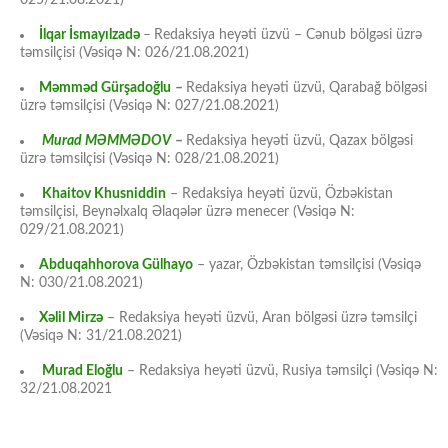
025/21.08.2021)
İlqar İsmayılzadə
–
Redaksiya heyəti üzvü – Cənub bölgəsi üzrə
təmsilçisi (Vəsiqə N: 026/21.08.2021)
Məmməd Gürşadoğlu
–
Redaksiya heyəti üzvü, Qarabağ bölgəsi
üzrə təmsilçisi (Vəsiqə N: 027/21.08.2021)
Murad MƏMMƏDOV
–
Redaksiya heyəti üzvü, Qazax bölgəsi
üzrə təmsilçisi (Vəsiqə N: 028/21.08.2021)
Khaitov Khusniddin
– Redaksiya heyəti üzvü, Özbəkistan
təmsilçisi, Beynəlxalq Əlaqələr üzrə menecer (Vəsiqə N:
029/21.08.2021)
Abduqahhorova Gülhayo
– yazar, Özbəkistan təmsilçisi (Vəsiqə
N: 030/21.08.2021)
Xəlil Mirzə
– Redaksiya heyəti üzvü, Aran bölgəsi üzrə təmsilçi
(Vəsiqə N: 31/21.08.2021)
Murad Eloğlu
– Redaksiya heyəti üzvü, Rusiya təmsilçi (Vəsiqə N:
32/21.08.2021