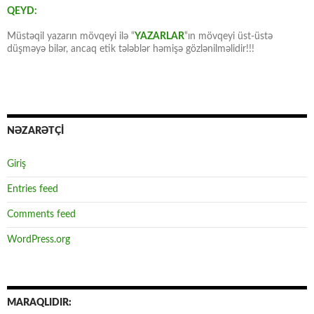
QEYD:
Müstəqil yazarın mövqeyi ilə “
YAZARLAR
“ın mövqeyi üst-üstə
düşməyə bilər, ancaq etik tələblər həmişə gözlənilməlidir!!!
NƏZARƏTÇİ
Giriş
Entries feed
Comments feed
WordPress.org
MARAQLIDIR: