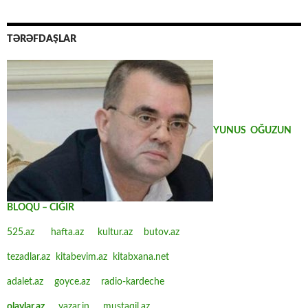
TƏRƏFDAŞLAR
YUNUS OĞUZUN
BLOQU – CIĞIR
525.az
hafta.az
kultur.az
butov.az
tezadlar.az
kitabevim.az
kitabxana.net
adalet.az
goyce.az
radio-kardeche
olaylar.az
yazar.in
mustaqil.az