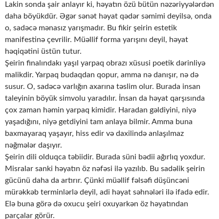
Lakin sonda şair anlayır ki, həyatın özü bütün nəzəriyyələrdən
daha böyükdür. Əgər sənət həyat qədər səmimi deyilsə, onda
o, sadəcə mənasız yarışmadır. Bu fikir şeirin estetik
manifestinə çevrilir. Müəllif forma yarışını deyil, həyat
həqiqətini üstün tutur.
Şeirin finalındakı yaşıl yarpaq obrazı xüsusi poetik dərinliyə
malikdir. Yarpaq budaqdan qopur, amma nə danışır, nə də
susur. O, sadəcə varlığın axarına təslim olur. Burada insan
taleyinin böyük simvolu yaradılır. İnsan da həyat qarşısında
çox zaman həmin yarpaq kimidir. Haradan gəldiyini, niyə
yaşadığını, niyə getdiyini tam anlaya bilmir. Amma buna
baxmayaraq yaşayır, hiss edir və daxilində anlaşılmaz
nəğmələr daşıyır.
Şeirin dili olduqca təbiidir. Burada süni bədii ağırlıq yoxdur.
Misralar sanki həyatın öz nəfəsi ilə yazılıb. Bu sadəlik şeirin
gücünü daha da artırır. Çünki müəllif fəlsəfi düşüncəni
mürəkkəb terminlərlə deyil, adi həyat səhnələri ilə ifadə edir.
Elə buna görə də oxucu şeiri oxuyarkən öz həyatından
parçalar görür.