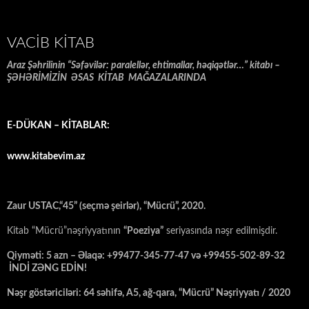
VACIB KITAB
Araz Şəhrilinin “Səfəvilər: paralellər, ehtimallar, həqiqətlər…” kitabı –
ŞƏHƏRİMİZİN ƏSAS KİTAB MAĞAZALARINDA
E-DÜKAN – KİTABLAR:
www.kitabevim.az
Zaur USTAC,“45” (seçmə şeirlər), “Mücrü”, 2020.
Kitab “Mücrü”nəşriyyatının
“Poeziya”
seriyasında nəşr edilmişdir.
Qiyməti: 5 azn – Əlaqə: +99477-345-77-47 və +99455-502-89-32
İNDİ ZƏNG EDİN!
Nəşr göstəriciləri: 64 səhifə, A5, ağ-qara, “Mücrü” Nəşriyyatı / 2020