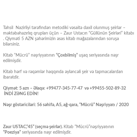
Təhsil Nazirliyi tərəfindən metodiki vəsaitə daxil olunmuş şeirlər –
məktəbəhazırlıq qrupları üçün – Zaur Ustacın “Güllünün Şeirləri” kitabı
. Qiyməti 5 AZN şəhərimizin əsas kitab mağazalarından soruşa
bilərsiniz.
Kitab “Mücrü” nəşriyyatının
“Çoxbilmiş”
uşaq seriyasında nəşr
edilmişdir.
Kitab hərf və rəqəmlər haqqında əyləncəli şeir və tapmacalardan
ibarətdir.
Qiymət: 5 azn – Əlaqə: +99477-345-77-47 və +99455-502-89-32
İNDİ ZƏNG EDİN!
Nəşr göstəriciləri: 56 səhifə, A5, ağ-qara, “Mücrü” Nəşriyyatı / 2020
Zaur USTAC,“45” (seçmə şeirlər).
Kitab “Mücrü”nəşriyyatının
“Poeziya”
seriyasında nəşr edilmişdir.