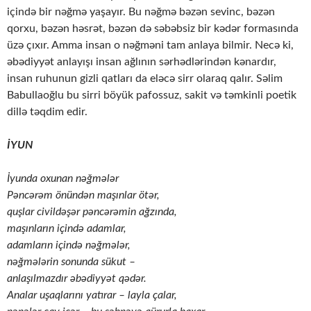
içində bir nəğmə yaşayır. Bu nəğmə bəzən sevinc, bəzən
qorxu, bəzən həsrət, bəzən də səbəbsiz bir kədər formasında
üzə çıxır. Amma insan o nəğməni tam anlaya bilmir. Necə ki,
əbədiyyət anlayışı insan ağlının sərhədlərindən kənardır,
insan ruhunun gizli qatları da eləcə sirr olaraq qalır. Səlim
Babullaoğlu bu sirri böyük pafossuz, sakit və təmkinli poetik
dillə təqdim edir.
İYUN
İyunda oxunan nəğmələr
Pəncərəm önündən maşınlar ötər,
quşlar civildəşər pəncərəmin ağzında,
maşınların içində adamlar,
adamların içində nəğmələr,
nəğmələrin sonunda sükut –
anlaşılmazdır əbədiyyət qədər.
Analar uşaqlarını yatırar – layla çalar,