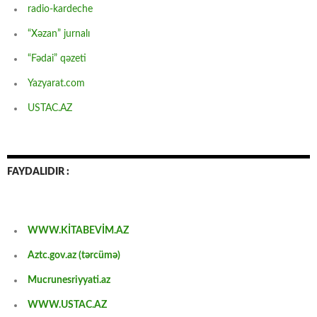
radio-kardeche
“Xəzan” jurnalı
“Fədai” qəzeti
Yazyarat.com
USTAC.AZ
FAYDALIDIR :
WWW.KİTABEVİM.AZ
Aztc.gov.az (tərcümə)
Mucrunesriyyati.az
WWW.USTAC.AZ