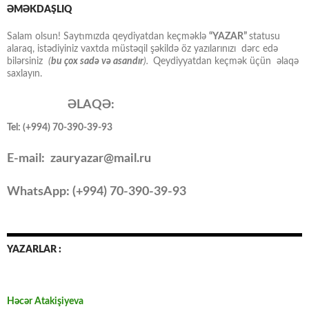
ƏMƏKDAŞLIQ
Salam olsun! Saytımızda qeydiyatdan keçməklə
“YAZAR”
statusu
alaraq, istədiyiniz vaxtda müstəqil şəkildə öz yazılarınızı dərc edə
bilərsiniz
(
bu çox sadə və asandır
).
Qeydiyyatdan keçmək üçün əlaqə
saxlayın.
ƏLAQƏ:
Tel: (+994) 70-390-39-93
E-mail: zauryazar@mail.ru
WhatsApp: (
+994
) 70-390-39-93
YAZARLAR :
Həcər Atakişiyeva