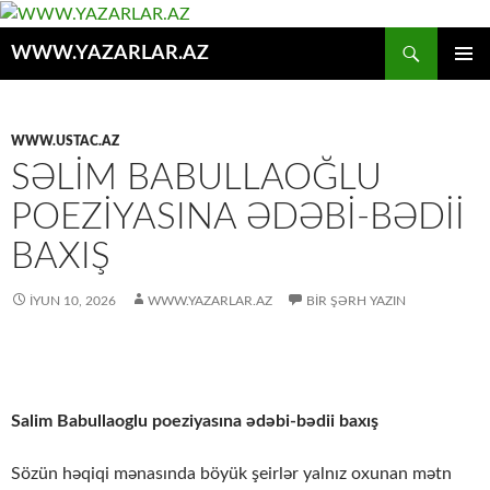
Axtar
WWW.YAZARLAR.AZ
MÜHTƏVIYYATA
ƏSAS
KEÇ
MENYU
WWW.USTAC.AZ
SƏLIM BABULLAOĞLU
POEZIYASINA ƏDƏBI-BƏDII
BAXIŞ
İYUN 10, 2026
WWW.YAZARLAR.AZ
BIR ŞƏRH YAZIN
Salim Babullaoglu poeziyasına ədəbi-bədii baxış
Sözün həqiqi mənasında böyük şeirlər yalnız oxunan mətn