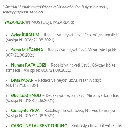
“Yazarlar” jurnalının redaktoru və Yaradıcılıq Komissiyasının sədri,
ədəbiyyatşünas-tənqidçı
“
YAZARLAR
“IN MÜSTƏQİL YAZARLARI:
Aytac İBRAHİM
– Redaksiya heyəti üzvü, Qax bölgə təmsilçisi
(Vəsiqə N: 006/21.08.2021)
Səma MUĞANNA
– Redaksiya heyəti üzvü, Yazar (Vəsiqə N:
007/21.08.2021)
Nuranə RAFAİLQIZI
– Redaksiya heyəti üzvü, Göyçay bölgə
təmsilçisi (Vəsiqə N: 010/21.08.2021)
Leyla YAŞAR
– Redaksiya heyəti üzvü, Yazar (Vəsiqə
N:011/21.08.2021)
Əbülfəz ƏHMƏD
– Redaksiya heyəti üzvü, Almaniya təmsilçisi
(Vəsiqə N: 018/21.08.2021)
Günay ƏLİYEVA
– Redaksiya heyəti üzvü, Norveç təmsilçisi
(Vəsiqə N: 019/21.08.2021)
CAROLİNE LAURENT TURUNC
– Redaksiya heyəti üzvü, Fransa