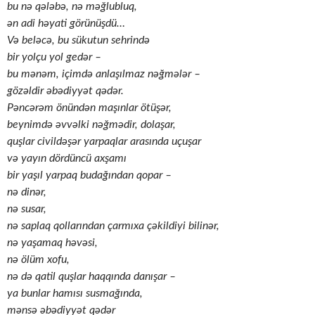
bu nə qələbə, nə məğlubluq,
ən adi həyati görünüşdü…
Və beləcə, bu sükutun sehrində
bir yolçu yol gedər –
bu mənəm, içimdə anlaşılmaz nəğmələr –
gözəldir əbədiyyət qədər.
Pəncərəm önündən maşınlar ötüşər,
beynimdə əvvəlki nəğmədir, dolaşar,
quşlar civildəşər yarpaqlar arasında uçuşar
və yayın dördüncü axşamı
bir yaşıl yarpaq budağından qopar –
nə dinər,
nə susar,
nə saplaq qollarından çarmıxa çəkildiyi bilinər,
nə yaşamaq həvəsi,
nə ölüm xofu,
nə də qatil quşlar haqqında danışar –
ya bunlar hamısı susmağında,
mənsə əbədiyyət qədər