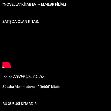
“NOVELLA” KİTAB EVİ – ELMLƏR FİLİALI
SATIŞDA OLAN KİTAB:
>>>>WWW.USTAC.AZ
Südabə Məmmədova – “Debüt” kitabı
BU XÜSUSİ KİTABDIR: