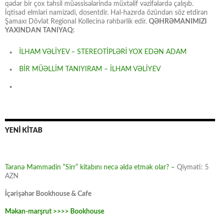
qədər bir çox təhsil müəssisələrində müxtəlif vəzifələrdə çalışıb.
İqtisad elmləri namizədi, dosentdir. Hal-hazırda özündən söz etdirən
Şamaxı Dövlət Regional Kollecinə rəhbərlik edir.
QƏHRƏMANIMIZI
YAXINDAN TANIYAQ:
İLHAM VƏLİYEV – STEREOTİPLƏRİ YOX EDƏN ADAM
BİR MÜƏLLİM TANIYIRAM – İLHAM VƏLİYEV
YENİ KİTAB
Təranə Məmmədin “Sirr” kitabını necə əldə etmək olar? –
Qiyməti: 5
AZN
İçərişəhər Bookhouse & Cafe
Məkan-marşrut >>>> Bookhouse