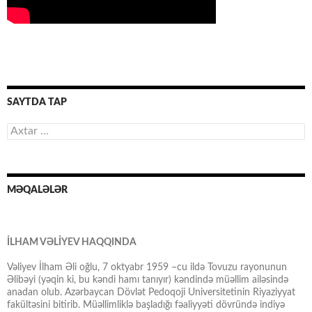
SAYTDA TAP
Axtarış:
MƏQALƏLƏR
İLHAM VƏLİYEV HAQQINDA
Vəliyev İlham Əli oğlu, 7 oktyabr 1959 –cu ildə Tovuzu rayonunun
Əlibəyi (yəqin ki, bu kəndi hamı tanıyır) kəndində müəllim ailəsində
anadan olub. Azərbaycan Dövlət Pedoqoji Universitetinin Riyaziyyat
fakültəsini bitirib. Müəllimliklə başladığı fəaliyyəti dövründə indiyə