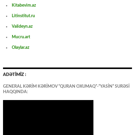
Kitabevim.az
Litinstitut.ru
Valideyn.az
Mucru.art
Olaylar.az
ADƏTİMİZ :
GENERAL KƏRİM KƏRİMOV “QURAN OXUMAQ”-“YASİN” SURƏSİ
HAQQINDA: