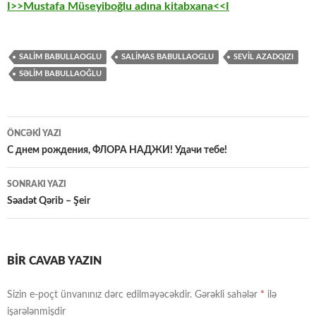
I>>Mustafa Müseyiboğlu adına kitabxana<<I
SALIM BABULLAOGLU
SALIMAS BABULLAOGLU
SEVIL AZADQIZI
SƏLİM BABULLAOĞLU
Yazılar
ÖNCƏKI YAZI
üzrə
С днем рождения, ФЛОРА НАДЖИ! Удачи тебе!
naviqasiya
SONRAKI YAZI
Səadət Qərib – Şeir
BIR CAVAB YAZIN
Sizin e-poçt ünvanınız dərc edilməyəcəkdir.
Gərəkli sahələr
*
ilə
işarələnmişdir