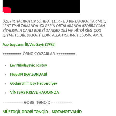
ÜZEYİR HACIBƏYOV SÖHBƏT EDİR – BU BİR DƏQİQƏ YARIMLIQ
LENT EYNİ ZAMANDA XX ƏSRİN ORTALARANDA AZƏRBAYCAN
ZİYALISININ CANLI ƏDƏBİ DANIŞIQ DİLİ VƏ NİTQİ KİMİ ÇOX
QİYMƏTLİDİR. DİQQƏT EDİN. ALLAH RƏHMƏT ELƏSİN. AMİN.
Azərbaycanın İlk Veb Saytı (1995)
========= ÖRNƏK YAZARLAR =========
Lev Nikolayeviç Tolstoy
HƏSƏN BƏY ZƏRDABİ
Əbdürrəhim bəy Haqverdiyev
VİNTSAS KREVE HAQQINDA
========== ƏDƏBİ TƏNQİD ==========
MÜSTƏQİL ƏDƏBİ TƏNQİD – MƏTANƏT VAHİD