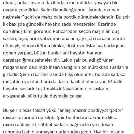
olmur, onlar insanın daxilində uzun müddət yaşayan bir
ovqata çevrilirlər. Səlim Babullaoğlunun “İyunda oxunan
nəğmələr” şeiri də məhz belə poetik nümunələrdəndir. Bu şeir
ilk baxışda gündəlik həyatın sadə mənzərələri üzərində
qurulmuş kimi görünür. Pəncərədən keçən maşınlar, quş
səsləri, uşaqlarını yatızdıran analar, çay içən nənələr, efirdə
nümayiş olunan köhnə filmlər, dost məclisləri və budaqdan
qopan yarpaq, bütün bunlar adi həyatın hər gün
qarşılaşdığımız səhnələridir. Lakin şair bu adi görünən
məqamların daxilində insan varlığının ən mürəkkəb suallarını
gizlədir. Şeirin hər misrasında hiss olunur ki, burada sadəcə
müşahidə yoxdur, həm də dərin daxili dinləmə var. Müəllif
həyatın səslərini eşitməklə kifayətlənmir, o səslərin
arxasındakı sükutu da duymağa çalışır.
Bu şeirin əsas fəlsəfi yükü “anlaşılmazdır əbədiyyət qədər”
misrası üzərində qurulub. Şair bu ifadəni təkrar etdikcə
oxucu anlayır ki, söhbət sadəcə nəğmədən yox, insan
ruhunun izah olunmayan qatlarından gedir. Hər bir insanın