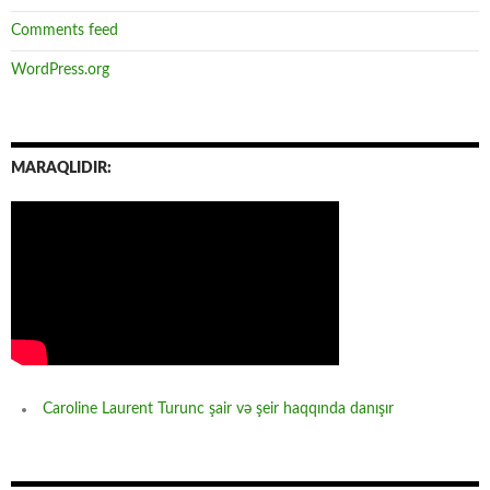
Comments feed
WordPress.org
MARAQLIDIR:
Caroline Laurent Turunc şair və şeir haqqında danışır