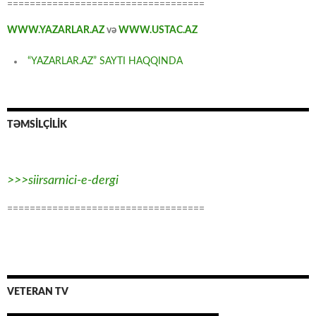
===================================
WWW.YAZARLAR.AZ
və
WWW.USTAC.AZ
“YAZARLAR.AZ” SAYTI HAQQINDA
TƏMSİLÇİLİK
>>>siirsarnici-e-dergi
===================================
VETERAN TV