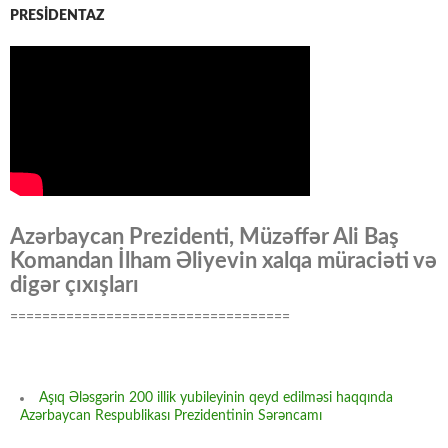
PRESİDENTAZ
Azərbaycan Prezidenti, Müzəffər Ali Baş
Komandan İlham Əliyevin xalqa müraciəti və
digər çıxışları
===================================
Aşıq Ələsgərin 200 illik yubileyinin qeyd edilməsi haqqında
Azərbaycan Respublikası Prezidentinin Sərəncamı