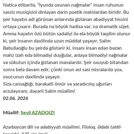
Nəticə etibarilə, “İyunda oxunan nəğmələr” insan ruhunun
səssiz musiqisini dinləyən dərin poetik mətnlərdən biridir. Bu
şeir həyatın adi görünən anlarında gizlənən əbədiyyət hissini
ortaya çıxarır. Burada nə böyük hadisə var, nə dramatik süjet.
Amma həyatın özü bütün sadəliyi ilə elə böyük təqdim olunur
ki, şeir insanın daxilində uzun müddət yaşayır. Səlim
Babullaoğlu bu şeirdə göstərir ki, insanı insan edən bəzən
məhz izah edə bilmədiyi duyğular, anlaya bilmədiyi nəğmələr
və sükutun içində gizlənən mənalardır. Şeir oxuyub bitəndən
sonra belə davam edir, çünki onun əsl səsi misralarda yox,
oxucunun daxilində yaşayır.
Sizə cansağlığı, bərəkətli ömür və yaradıcılıq uğurları
arzulayıram, dəyərli Səlim müəllim!
02.06. 2026
Müəllif:
Sevil AZADQIZI
Azərbaycan dili və ədəbiyyatı müəllimi. Filoloq. Ədəbi təhlil-