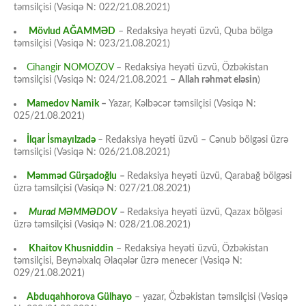
təmsilçisi (Vəsiqə N: 022/21.08.2021)
Mövlud AĞAMMƏD
– Redaksiya heyəti üzvü, Quba bölgə
təmsilçisi (Vəsiqə N: 023/21.08.2021)
Cihangir NOMOZOV
– Redaksiya heyəti üzvü, Özbəkistan
təmsilçisi (Vəsiqə N: 024/21.08.2021 –
Allah rəhmət eləsin
)
Mamedov Namik
–
Yazar, Kəlbəcər təmsilçisi (Vəsiqə N:
025/21.08.2021)
İlqar İsmayılzadə
–
Redaksiya heyəti üzvü – Cənub bölgəsi üzrə
təmsilçisi (Vəsiqə N: 026/21.08.2021)
Məmməd Gürşadoğlu
–
Redaksiya heyəti üzvü, Qarabağ bölgəsi
üzrə təmsilçisi (Vəsiqə N: 027/21.08.2021)
Murad MƏMMƏDOV
–
Redaksiya heyəti üzvü, Qazax bölgəsi
üzrə təmsilçisi (Vəsiqə N: 028/21.08.2021)
Khaitov Khusniddin
– Redaksiya heyəti üzvü, Özbəkistan
təmsilçisi, Beynəlxalq Əlaqələr üzrə menecer (Vəsiqə N:
029/21.08.2021)
Abduqahhorova Gülhayo
– yazar, Özbəkistan təmsilçisi (Vəsiqə