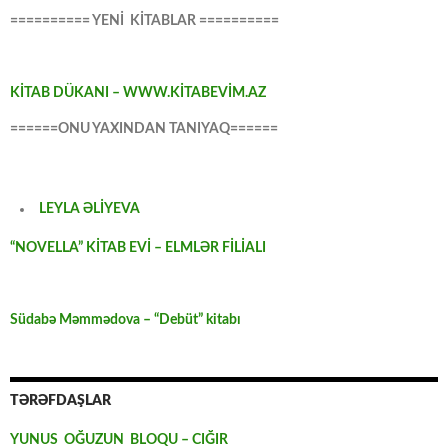
========== YENİ KİTABLAR ==========
KİTAB DÜKANI – WWW.KİTABEVİM.AZ
======ONU YAXINDAN TANIYAQ======
LEYLA ƏLİYEVA
“NOVELLA” KİTAB EVİ – ELMLƏR FİLİALI
Südabə Məmmədova – “Debüt” kitabı
TƏRƏFDAŞLAR
YUNUS OĞUZUN BLOQU – CIĞIR