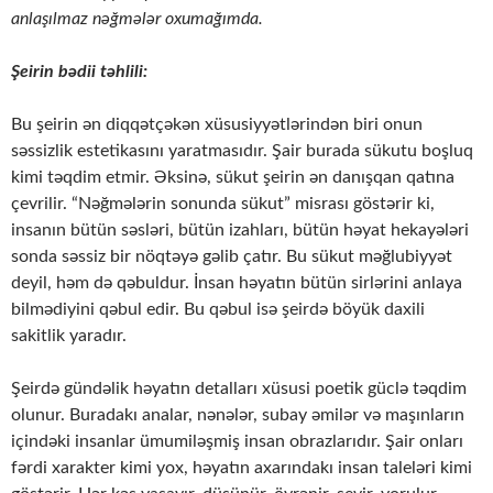
anlaşılmaz nəğmələr oxumağımda.
Şeirin bədii təhlili:
Bu şeirin ən diqqətçəkən xüsusiyyətlərindən biri onun
səssizlik estetikasını yaratmasıdır. Şair burada sükutu boşluq
kimi təqdim etmir. Əksinə, sükut şeirin ən danışqan qatına
çevrilir. “Nəğmələrin sonunda sükut” misrası göstərir ki,
insanın bütün səsləri, bütün izahları, bütün həyat hekayələri
sonda səssiz bir nöqtəyə gəlib çatır. Bu sükut məğlubiyyət
deyil, həm də qəbuldur. İnsan həyatın bütün sirlərini anlaya
bilmədiyini qəbul edir. Bu qəbul isə şeirdə böyük daxili
sakitlik yaradır.
Şeirdə gündəlik həyatın detalları xüsusi poetik güclə təqdim
olunur. Buradakı analar, nənələr, subay əmilər və maşınların
içindəki insanlar ümumiləşmiş insan obrazlarıdır. Şair onları
fərdi xarakter kimi yox, həyatın axarındakı insan taleləri kimi