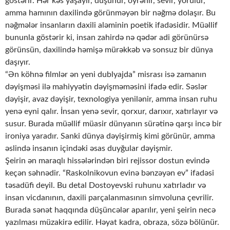
göstərir. Hər kəs yaşayır, düşünür, öyrənir, sevir, yorulur,
amma hamının daxilində görünməyən bir nəğmə dolaşır. Bu
nəğmələr insanların daxili aləminin poetik ifadəsidir. Müəllif
bununla göstərir ki, insan zahirdə nə qədər adi görünürsə
görünsün, daxilində həmişə mürəkkəb və sonsuz bir dünya
daşıyır.
“Ən köhnə filmlər ən yeni dublyajda” misrası isə zamanın
dəyişməsi ilə mahiyyətin dəyişməməsini ifadə edir. Səslər
dəyişir, avaz dəyişir, texnologiya yenilənir, amma insan ruhu
yenə eyni qalır. İnsan yenə sevir, qorxur, darıxır, xatırlayır və
susur. Burada müəllif müasir dünyanın sürətinə qarşı incə bir
ironiya yaradır. Sanki dünya dəyişirmiş kimi görünür, amma
əslində insanın içindəki əsas duyğular dəyişmir.
Şeirin ən maraqlı hissələrindən biri rejissor dostun evində
keçən səhnədir. “Raskolnikovun evinə bənzəyən ev” ifadəsi
təsadüfi deyil. Bu detal Dostoyevski ruhunu xatırladır və
insan vicdanının, daxili parçalanmasının simvoluna çevrilir.
Burada sənət haqqında düşüncələr aparılır, yeni şeirin necə
yazılması müzakirə edilir. Həyat kadra, obraza, sözə bölünür.