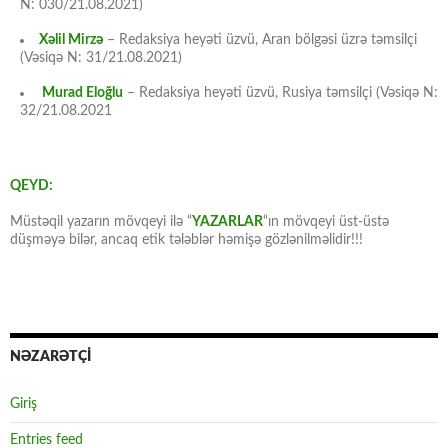
N: 030/21.08.2021)
Xəlil Mirzə
– Redaksiya heyəti üzvü, Aran bölgəsi üzrə təmsilçi
(Vəsiqə N: 31/21.08.2021)
Murad Eloğlu
– Redaksiya heyəti üzvü, Rusiya təmsilçi (Vəsiqə N:
32/21.08.2021
QEYD:
Müstəqil yazarın mövqeyi ilə “
YAZARLAR
“ın mövqeyi üst-üstə
düşməyə bilər, ancaq etik tələblər həmişə gözlənilməlidir!!!
NƏZARƏTÇİ
Giriş
Entries feed