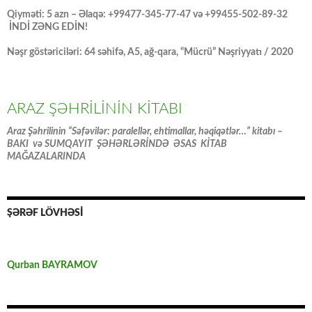
Qiyməti: 5 azn – Əlaqə: +99477-345-77-47 və +99455-502-89-32
İNDİ ZƏNG EDİN!
Nəşr göstəriciləri: 64 səhifə, A5, ağ-qara, “Mücrü” Nəşriyyatı / 2020
ARAZ ŞƏHRİLİNİN KİTABI
Araz Şəhrilinin “Səfəvilər: paralellər, ehtimallar, həqiqətlər…” kitabı –
BAKI və SUMQAYIT ŞƏHƏRLƏRİNDƏ ƏSAS KİTAB
MAĞAZALARINDA
ŞƏRƏF LÖVHƏSİ
Qurban BAYRAMOV