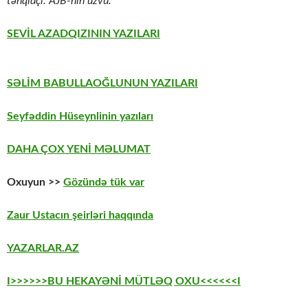
tənqidçi. AJB-nin üzvü.
SEVİL AZADQIZININ YAZILARI
SƏLİM BABULLAOĞLUNUN YAZILARI
Seyfəddin Hüseynlinin yazıları
DAHA ÇOX YENİ MƏLUMAT
Oxuyun >>
Gözündə tük var
Zaur Ustacın şeirləri haqqında
YAZARLAR.AZ
I>>>>>>BU HEKAYƏNİ MÜTLƏQ OXU<<<<<<I