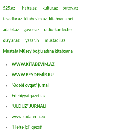
525.az
hafta.az
kultur.az
butov.az
tezadlar.az
kitabevim.az
kitabxana.net
adalet.az
goyce.az
radio-kardeche
olaylar.az
yazar.in
mustaqil.az
Mustafa Müseyiboğlu adına kitabxana
WWW.KİTABEVİM.AZ
WWW.BEYDEMİR.RU
“Ədəbi ovqat” jurnalı
Edebiyyatqazeti.az
“ULDUZ” JURNALI
www.xudaferin.eu
“Həftə içi” qəzeti