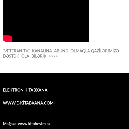
“VETERAN TV” KANALINA ABUNƏ OLMAQLA QAZİLƏRIMİZƏ
DƏSTƏK OLA BİLƏRİK: >>>>
ELEKTRON KİTABXANA
WWW.E-KİTABXANA.COM
Mağaza-www.kitabevim.az