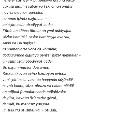
nənələr çay içər – bu səhnəyə qürurla baxar,
yuxusu qırılmış subay və texnoman əmilər
nəyisə öyrənər, qurdalar,
hamının içində nəğmələr –
anlaşılmazdır əbədiyyət qədər.
Efirdə ən köhnə filmlər ən yeni dublyajda –
sözlər həminki, səslər bambaşqa avazda,
sanki nə isə dəyişər,
qəhrəmanlarsa yenə də körpələr,
dodaqlarında qığıltıya bənzər gözəl nəğmələr –
anlaşılmazdır əbədiyyət qədər.
Bu axşam rejissor dostumun
Raskolnikovun evinə bənzəyən evində
yeni şeiri necə yazmaq haqqında düşündük –
həyatı kadra, sözə, obraza və nələrə böldük,
ən orijinal formalar haqda mülahizələr
deyilsə, həyatın özü qədər gözəl,
deməli, bu mənasız yarışma
lal sükutla ötüşməliydi – ötüşdü,