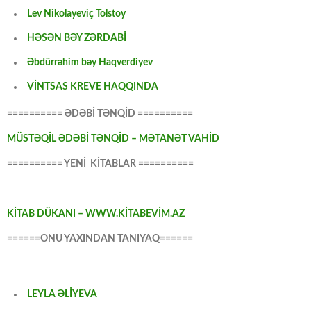
Lev Nikolayeviç Tolstoy
HƏSƏN BƏY ZƏRDABİ
Əbdürrəhim bəy Haqverdiyev
VİNTSAS KREVE HAQQINDA
========== ƏDƏBİ TƏNQİD ==========
MÜSTƏQİL ƏDƏBİ TƏNQİD – MƏTANƏT VAHİD
========== YENİ KİTABLAR ==========
KİTAB DÜKANI – WWW.KİTABEVİM.AZ
======ONU YAXINDAN TANIYAQ======
LEYLA ƏLİYEVA