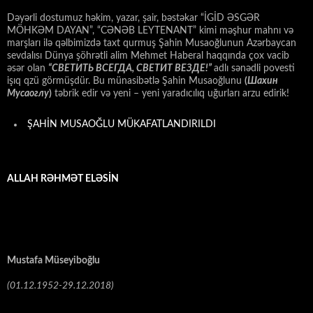
Dəyərli dostumuz həkim, yazar, şair, bəstəkar “İGİD ƏSGƏR
MÖHKƏM DAYAN”, “CƏNƏB LEYTENANT” kimi məşhur mahnı və
marşları ilə qəlbimizdə taxt qurmuş Şahin Musaoğlunun Azərbaycan
sevdalısı Dünya şöhrətli alim Mehmet Haberal haqqında çox vacib
əsər olan
“СВЕТИТЬ ВСЕГДА, СВЕТИТ ВЕЗДЕ!”
adlı sənədli povesti
işıq qzü görmüşdür. Bu münasibətlə Şahin Musaoğlunu
(
Шахин
Мусаоглу
)
təbrik edir və yeni – yeni yaradıcılıq uğurları arzu edirik!
ŞAHİN MUSAOĞLU MÜKAFATLANDIRILDI
ALLAH RƏHMƏT ELƏSİN
Mustafa Müseyiboğlu
(01.12.1952-29.12.2018)