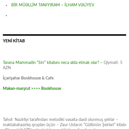
BİR MÜƏLLİM TANIYIRAM – İLHAM VƏLİYEV
YENİ KİTAB
Təranə Məmmədin “Sirr” kitabını necə əldə etmək olar? –
Qiyməti: 5
AZN
İçərişəhər Bookhouse & Cafe
Məkan-marşrut >>>> Bookhouse
Təhsil Nazirliyi tərəfindən metodiki vəsaitə daxil olunmuş şeirlər –
məktəbəhazırlıq qrupları üçün – Zaur Ustacın “Güllünün Şeirləri” kitabı