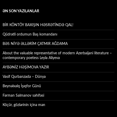
ƏN SON YAZILANLAR
BİR KÖNTÖY BAXIŞIN HƏSRƏTİNDƏ QAL!
Qüdrətli ordumun Baş komandanı
BƏS NİYƏ ƏLLƏRİM ÇATMIR AĞDAMA
About the valuable representative of modern Azerbaijani literature –
contemporary poetess Leyla Aliyeva
AYBƏNİZ HƏŞİMOVA YAZIR
Vasif Qurbanzadə – Dünya
Beynəlxalq İşıqfor Günü
Fərman Salmanov səhifəsi
Köçür, gözlərinin içinə mən