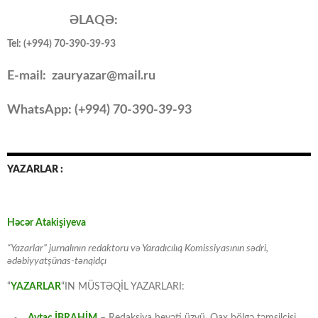
ƏLAQƏ:
Tel: (+994) 70-390-39-93
E-mail: zauryazar@mail.ru
WhatsApp: (
+994
) 70-390-39-93
YAZARLAR :
Həcər Atakişiyeva
“Yazarlar” jurnalının redaktoru və Yaradıcılıq Komissiyasının sədri,
ədəbiyyatşünas-tənqidçı
“
YAZARLAR
“IN MÜSTƏQİL YAZARLARI:
Aytac İBRAHİM
– Redaksiya heyəti üzvü, Qax bölgə təmsilçisi