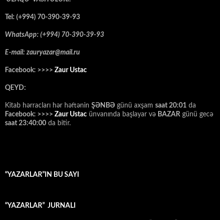
Tel: (+994) 70-390-39-93
WhatsApp: (+994) 70-390-39-93
E-mail: zauryazar@mail.ru
Facebook: >>>>
Zaur Ustac
QEYD:
Kitab hərracları hər həftənin
ŞƏNBƏ
günü axşam
saat 20:01
da
Facebook: >>>>
Zaur Ustac
ünvanında başlayar və
BAZAR
günü gecə
saat 23:40:00
da bitir.
“YAZARLAR”IN BU SAYI
“YAZARLAR” JURNALI