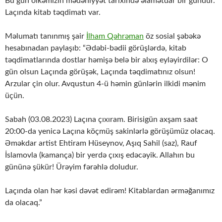
Bu gün ölkəmizin mədəniyyət tarixində əlamətdar bir gündür.
Laçında kitab təqdimatı var.
Məlumatı tanınmış şair
İlham Qəhrəman
öz sosial şəbəkə
hesabınadan paylaşıb: “Ədəbi-bədii görüşlərdə, kitab
təqdimatlarında dostlar həmişə belə bir alxış eyləyirdilər: O
gün olsun Laçında görüşək, Laçında təqdimatınız olsun!
Arzular çin olur. Avqustun 4-ü həmin günlərin ilkidi mənim
üçün.
Sabah (03.08.2023) Laçına çıxıram. Birisigün axşam saat
20:00-da yenicə Laçına köçmüş sakinlərlə
görüşümüz olacaq.
Əməkdar artist Ehtiram Hüseynov, Aşıq Sahil (saz), Rauf
İslamovla (kamança) bir yerdə çıxış edəcəyik. Allahın bu
gününə şükür! Ürəyim fərəhlə doludur.
Laçında olan hər kəsi dəvət edirəm! Kitablardan ərməğanımız
da olacaq.”