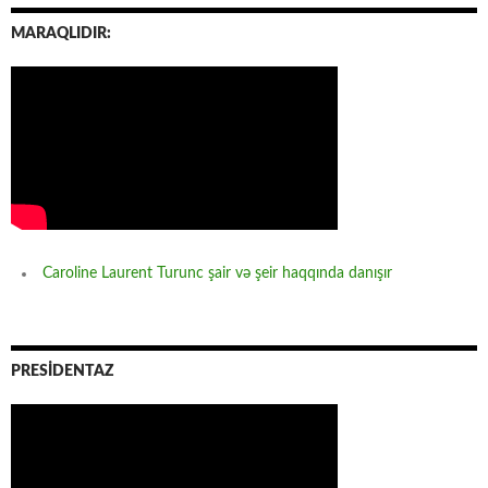
MARAQLIDIR:
Caroline Laurent Turunc şair və şeir haqqında danışır
PRESİDENTAZ