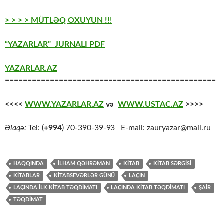
> > > > MÜTLƏQ OXUYUN !!!
“YAZARLAR” JURNALI PDF
YAZARLAR.AZ
===============================================
<<<<
WWW.YAZARLAR.AZ
və
WWW.USTAC.AZ
>>>>
Əlaqə:
Tel: (
+994
) 70-390-39-93 E-mail: zauryazar@mail.ru
HAQQINDA
İLHAM QƏHRƏMAN
KİTAB
KİTAB SƏRGİSİ
KİTABLAR
KİTABSEVƏRLƏR GÜNÜ
LAÇIN
LAÇINDA İLK KİTAB TƏQDİMATI
LAÇINDA KİTAB TƏQDİMATI
ŞAİR
TƏQDİMAT