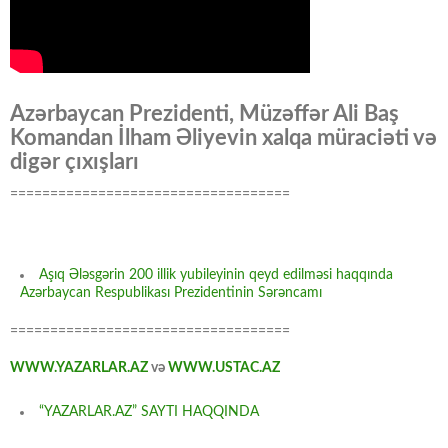
Azərbaycan Prezidenti, Müzəffər Ali Baş
Komandan İlham Əliyevin xalqa müraciəti və
digər çıxışları
===================================
Aşıq Ələsgərin 200 illik yubileyinin qeyd edilməsi haqqında
Azərbaycan Respublikası Prezidentinin Sərəncamı
===================================
WWW.YAZARLAR.AZ
və
WWW.USTAC.AZ
“YAZARLAR.AZ” SAYTI HAQQINDA