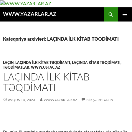
Axtar
WWW.YAZARLAR.AZ
MÜHTƏVIYYATA
ƏSAS
KEÇ
MENYU
Kateqoriya arxivləri: LAÇINDA İLK KİTAB TƏQDİMATI
LAÇIN
,
LAÇINDA İLK KİTAB TƏQDİMATI
,
LAÇINDA KİTAB TƏQDİMATI
,
TƏQDİMATLAR
,
WWW.USTAC.AZ
LAÇINDA ILK KITAB
TƏQDIMATI
AVQUST 4, 2023
WWW.YAZARLAR.AZ
BIR ŞƏRH YAZIN