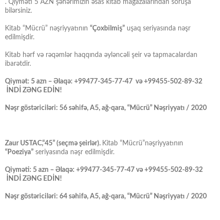
. Qiyməti 5 AZN şəhərimizin əsas kitab mağazalarından soruşa
bilərsiniz.
Kitab “Mücrü” nəşriyyatının
“Çoxbilmiş”
uşaq seriyasında nəşr
edilmişdir.
Kitab hərf və rəqəmlər haqqında əyləncəli şeir və tapmacalardan
ibarətdir.
Qiymət: 5 azn – Əlaqə: +99477-345-77-47 və +99455-502-89-32
İNDİ ZƏNG EDİN!
Nəşr göstəriciləri: 56 səhifə, A5, ağ-qara, “Mücrü” Nəşriyyatı / 2020
Zaur USTAC,“45” (seçmə şeirlər).
Kitab “Mücrü”nəşriyyatının
“Poeziya”
seriyasında nəşr edilmişdir.
Qiyməti: 5 azn – Əlaqə: +99477-345-77-47 və +99455-502-89-32
İNDİ ZƏNG EDİN!
Nəşr göstəriciləri: 64 səhifə, A5, ağ-qara, “Mücrü” Nəşriyyatı / 2020