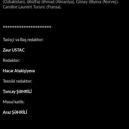
(Özbəkistan), Əbülfəz Əhməd (Almaniya), Günay Əliyeva (Norveç).
Caroline Laurent Turunc (Fransa).
=====================
Təsisçi və Baş redaktor:
Zaur USTAC
Redaktor:
Həcər Atakişiyeva
Texniki redaktor:
Tuncay ŞƏHRİLİ
Məsul katib:
Araz ŞƏHRİLİ