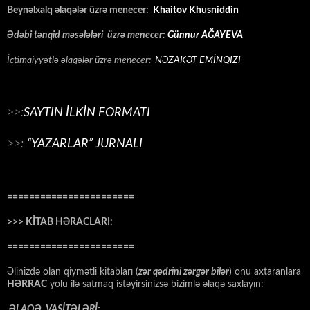
Beynəlxalq əlaqələr üzrə menecer:
Khaitov Khusniddin
Ədəbi tənqid məsələləri üzrə menecer:
Günnur AĞAYEVA
İctimaiyyətlə əlaqələr üzrə menecer:
NƏZAKƏT EMİNQIZI
>>:
SAYTIN İLKİN FORMATI
>>:
“YAZARLAR” JURNALI
=======================
>>> KİTAB HƏRACLARI:
=======================
Əlinizdə olan qiymətli kitabları (
zər qədrini zərgər bilər
) onu axtaranlara
HƏRRAC
yolu ilə satmaq istəyirsinizsə bizimlə əlaqə saxlayın:
ƏLAQƏ VASİTƏLƏRİ: