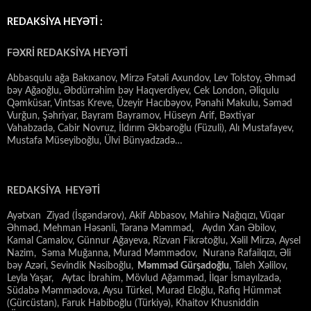
REDAKSİYA HEYƏTİ :
FƏXRİ REDAKSİYA HEYƏTİ
Abbasqulu ağa Bakıxanov, Mirzə Fətəli Axundov, Lev Tolstoy, Əhməd
bəy Ağaoğlu, Əbdürrəhim bəy Haqverdiyev, Cek London, Əliqulu
Qəmküsar, Vintsas Kreve, Üzeyir Hacıbəyov, Pənahi Makulu, Səməd
Vurğun, Şəhriyar, Bayram Bayramov, Hüseyn Arif, Bəxtiyar
Vahabzadə, Cabir Novruz, İldırım Əkbəroğlu (Füzuli), Alı Mustafayev,
Mustafa Müseyiboğlu, Ülvi Bünyadzadə…
REDAKSİYA HEYƏTİ
Ayətxan Ziyad (İsgəndərov), Akif Abbasov, Mahirə Nağıqızı, Vüqar
Əhməd, Mehman Həsənli, Təranə Məmməd, Aydın Xan Əbilov,
Kamal Camalov, Günnur Ağayeva, Rizvan Fikrətoğlu, Xəlil Mirzə, Aysel
Nazim, Səma Muğanna, Murad Məmmədov, Nuranə Rafailqızı, Əli
bəy Azəri, Sevindik Nəsiboğlu,
Məmməd Gürşadoğlu
, Taleh Xəlilov,
Leyla Yaşar, Aytac İbrahim, Mövlud Ağamməd, İlqar İsmayılzadə,
Südabə Məmmədova, Aysu Türkel, Murad Eloğlu, Rafiq Hümmət
(Gürcüstan), Faruk Habiboğlu (Türkiyə), Khaitov Khusniddin