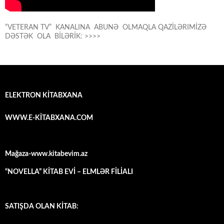
“VETERAN TV” KANALINA ABUNƏ OLMAQLA QAZİLƏRIMİZƏ
DƏSTƏK OLA BİLƏRİK: >>>>
ELEKTRON KİTABXANA
WWW.E-KİTABXANA.COM
Mağaza-www.kitabevim.az
“NOVELLA” KİTAB EVİ – ELMLƏR FİLİALI
SATIŞDA OLAN KİTAB: