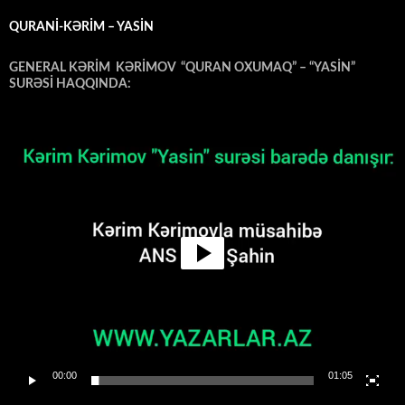
QURANİ-KƏRİM – YASİN
GENERAL KƏRİM KƏRİMOV “QURAN OXUMAQ” – “YASİN”
SURƏSİ HAQQINDA:
Video
Oynadıcı
00:00
01:05