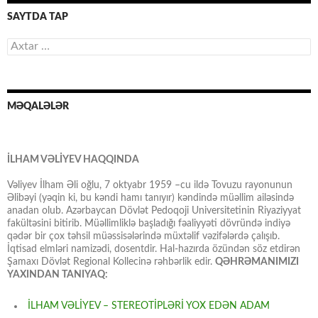
SAYTDA TAP
Axtarış:
MƏQALƏLƏR
İLHAM VƏLİYEV HAQQINDA
Vəliyev İlham Əli oğlu, 7 oktyabr 1959 –cu ildə Tovuzu rayonunun
Əlibəyi (yəqin ki, bu kəndi hamı tanıyır) kəndində müəllim ailəsində
anadan olub. Azərbaycan Dövlət Pedoqoji Universitetinin Riyaziyyat
fakültəsini bitirib. Müəllimliklə başladığı fəaliyyəti dövründə indiyə
qədər bir çox təhsil müəssisələrində müxtəlif vəzifələrdə çalışıb.
İqtisad elmləri namizədi, dosentdir. Hal-hazırda özündən söz etdirən
Şamaxı Dövlət Regional Kollecinə rəhbərlik edir.
QƏHRƏMANIMIZI
YAXINDAN TANIYAQ:
İLHAM VƏLİYEV – STEREOTİPLƏRİ YOX EDƏN ADAM