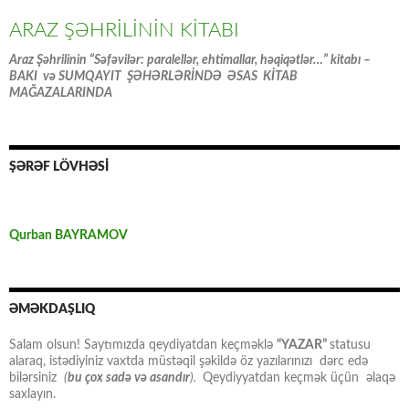
ARAZ ŞƏHRİLİNİN KİTABI
Araz Şəhrilinin “Səfəvilər: paralellər, ehtimallar, həqiqətlər…” kitabı –
BAKI və SUMQAYIT ŞƏHƏRLƏRİNDƏ ƏSAS KİTAB
MAĞAZALARINDA
ŞƏRƏF LÖVHƏSİ
Qurban BAYRAMOV
ƏMƏKDAŞLIQ
Salam olsun! Saytımızda qeydiyatdan keçməklə
“YAZAR”
statusu
alaraq, istədiyiniz vaxtda müstəqil şəkildə öz yazılarınızı dərc edə
bilərsiniz
(
bu çox sadə və asandır
).
Qeydiyyatdan keçmək üçün əlaqə
saxlayın.