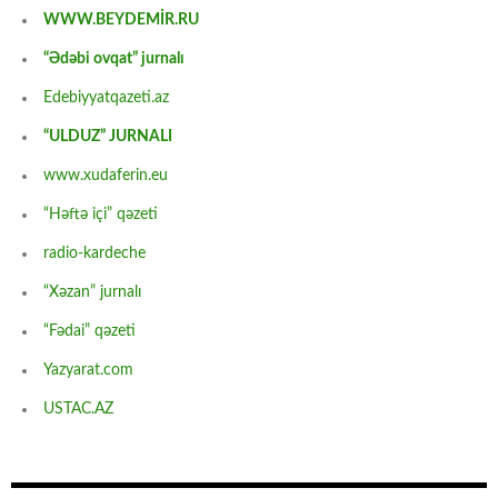
WWW.BEYDEMİR.RU
“Ədəbi ovqat” jurnalı
Edebiyyatqazeti.az
“ULDUZ” JURNALI
www.xudaferin.eu
“Həftə içi” qəzeti
radio-kardeche
“Xəzan” jurnalı
“Fədai” qəzeti
Yazyarat.com
USTAC.AZ