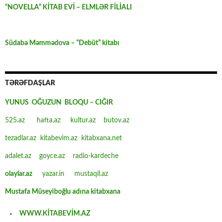
“NOVELLA” KİTAB EVİ – ELMLƏR FİLİALI
Südabə Məmmədova – “Debüt” kitabı
TƏRƏFDAŞLAR
YUNUS OĞUZUN BLOQU – CIĞIR
525.az
hafta.az
kultur.az
butov.az
tezadlar.az
kitabevim.az
kitabxana.net
adalet.az
goyce.az
radio-kardeche
olaylar.az
yazar.in
mustaqil.az
Mustafa Müseyiboğlu adına kitabxana
WWW.KİTABEVİM.AZ