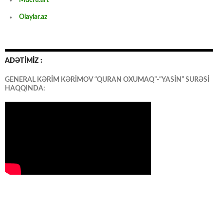
Olaylar.az
ADƏTİMİZ :
GENERAL KƏRİM KƏRİMOV “QURAN OXUMAQ”-“YASİN” SURƏSİ
HAQQINDA: