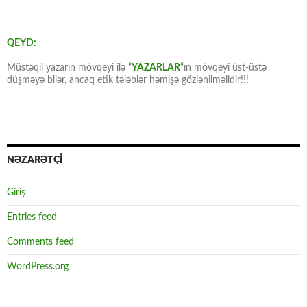
QEYD:
Müstəqil yazarın mövqeyi ilə “
YAZARLAR
“ın mövqeyi üst-üstə
düşməyə bilər, ancaq etik tələblər həmişə gözlənilməlidir!!!
NƏZARƏTÇİ
Giriş
Entries feed
Comments feed
WordPress.org