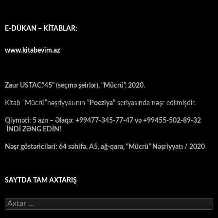
E-DÜKAN – KİTABLAR:
www.kitabevim.az
Zaur USTAC,“45” (seçmə şeirlər), “Mücrü”, 2020.
Kitab “Mücrü”nəşriyyatının
“Poeziya”
seriyasında nəşr edilmişdir.
Qiyməti: 5 azn – Əlaqə: +99477-345-77-47 və +99455-502-89-32
İNDİ ZƏNG EDİN!
Nəşr göstəriciləri: 64 səhifə, A5, ağ-qara, “Mücrü” Nəşriyyatı / 2020
SAYTDA TAM AXTARIŞ
Axtarış: