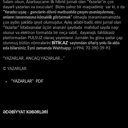
Salam olsun, Azərbaycanın ilk hibrid jurnalı olan “Yazarlar”ın çox
dəyərli yazarları və oxucuları! Bizim yalnız bir məqsədimiz var ki, o da
“
Yaradıcı uşaq – gәnclәrin dövrü mәtbuatda çıxışını asanlaşdırmaq ,
onların tanınmasına kömәklik göstәrmәk”
olmaqla məramnaməmizdə
çox aydın şəkildə qeyd olumuşdur. Aylıq ədəbi-bədii, elmi jurnal olan
“Yazarlar” kitabxanalar üçün ənənəvi qaydada məhdud sayda nəşr
olunur və elektron formatda bir neçə sabit, dayanıqlı, təhlükəsiz
platformadan PULSUZ olaraq yayımlanır. Jurnalın bu günə qədər çap
olunmuş bütün nömrələrini
BİTİK.AZ
saytından sifariş yolu ilə əldə
edə bilərsiniz. Eyni zamanda Wahtsapp:
(+994) 70-390-39-93
“YAZARLAR, ANCAQ YAZARLAR…”
© YAZARLAR.
“YAZARLAR” PDF
ƏDƏBİYYAT XƏBƏRLƏRİ