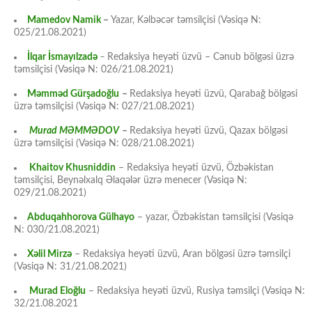
Mamedov Namik
–
Yazar, Kəlbəcər təmsilçisi (Vəsiqə N:
025/21.08.2021)
İlqar İsmayılzadə
–
Redaksiya heyəti üzvü – Cənub bölgəsi üzrə
təmsilçisi (Vəsiqə N: 026/21.08.2021)
Məmməd Gürşadoğlu
–
Redaksiya heyəti üzvü, Qarabağ bölgəsi
üzrə təmsilçisi (Vəsiqə N: 027/21.08.2021)
Murad MƏMMƏDOV
–
Redaksiya heyəti üzvü, Qazax bölgəsi
üzrə təmsilçisi (Vəsiqə N: 028/21.08.2021)
Khaitov Khusniddin
– Redaksiya heyəti üzvü, Özbəkistan
təmsilçisi, Beynəlxalq Əlaqələr üzrə menecer (Vəsiqə N:
029/21.08.2021)
Abduqahhorova Gülhayo
– yazar, Özbəkistan təmsilçisi (Vəsiqə
N: 030/21.08.2021)
Xəlil Mirzə
– Redaksiya heyəti üzvü, Aran bölgəsi üzrə təmsilçi
(Vəsiqə N: 31/21.08.2021)
Murad Eloğlu
– Redaksiya heyəti üzvü, Rusiya təmsilçi (Vəsiqə N:
32/21.08.2021