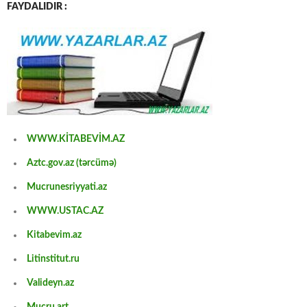
FAYDALIDIR :
WWW.KİTABEVİM.AZ
Aztc.gov.az (tərcümə)
Mucrunesriyyati.az
WWW.USTAC.AZ
Kitabevim.az
Litinstitut.ru
Valideyn.az
Mucru.art