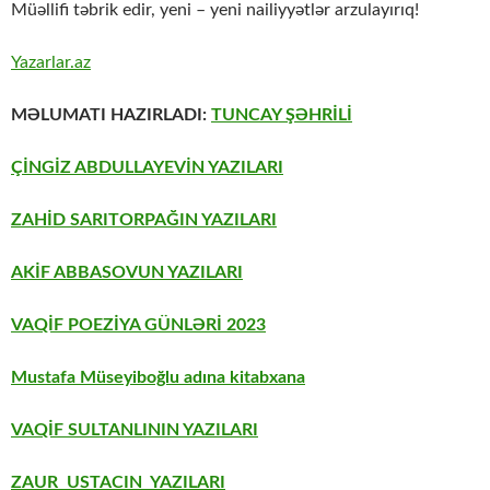
Müəllifi təbrik edir, yeni – yeni nailiyyətlər arzulayırıq!
Yazarlar.az
MƏLUMATI HAZIRLADI:
TUNCAY ŞƏHRİLİ
ÇİNGİZ ABDULLAYEVİN YAZILARI
ZAHİD SARITORPAĞIN YAZILARI
AKİF ABBASOVUN YAZILARI
VAQİF POEZİYA GÜNLƏRİ 2023
Mustafa Müseyiboğlu adına kitabxana
VAQİF SULTANLININ YAZILARI
ZAUR USTACIN YAZILARI