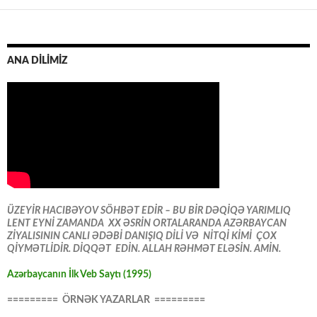
ANA DİLİMİZ
ÜZEYİR HACIBƏYOV SÖHBƏT EDİR – BU BİR DƏQİQƏ YARIMLIQ
LENT EYNİ ZAMANDA XX ƏSRİN ORTALARANDA AZƏRBAYCAN
ZİYALISININ CANLI ƏDƏBİ DANIŞIQ DİLİ VƏ NİTQİ KİMİ ÇOX
QİYMƏTLİDİR. DİQQƏT EDİN. ALLAH RƏHMƏT ELƏSİN. AMİN.
Azərbaycanın İlk Veb Saytı (1995)
========= ÖRNƏK YAZARLAR =========