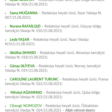
(Vəsiqə N: 006/21.08.2021)
Səma MUĞANNA
– Redaksiya heyəti üzvü, Yazar (Vəsiqə N:
007/21.08.2021)
Nuranə RAFAİLQIZI
– Redaksiya heyəti üzvü, Göyçay bölgə
təmsilçisi (Vəsiqə N: 010/21.08.2021)
Leyla YAŞAR
– Redaksiya heyəti üzvü, Yazar (Vəsiqə
N:011/21.08.2021)
Əbülfəz ƏHMƏD
– Redaksiya heyəti üzvü, Almaniya təmsilçisi
(Vəsiqə N: 018/21.08.2021)
Günay ƏLİYEVA
– Redaksiya heyəti üzvü, Norveç təmsilçisi
(Vəsiqə N: 019/21.08.2021)
CAROLİNE LAURENT TURUNC
– Redaksiya heyəti üzvü, Fransa
təmsilçisi (Vəsiqə N: 022/21.08.2021)
Mövlud AĞAMMƏD
– Redaksiya heyəti üzvü, Quba bölgə
təmsilçisi (Vəsiqə N: 023/21.08.2021)
Cihangir NOMOZOV
– Redaksiya heyəti üzvü, Özbəkistan
təmsilçisi (Vəsiqə N: 024/21.08.2021 –
Allah rəhmət eləsin
)