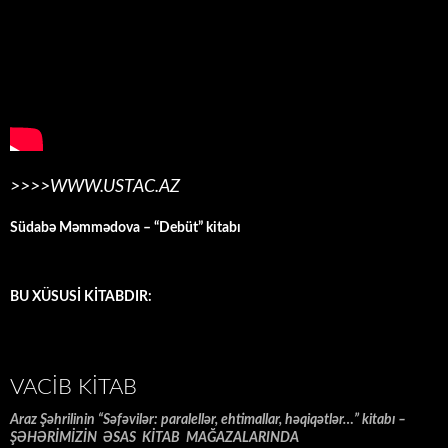
>>>>WWW.USTAC.AZ
Südabə Məmmədova – “Debüt” kitabı
BU XÜSUSİ KİTABDIR:
VACIB KITAB
Araz Şəhrilinin “Səfəvilər: paralellər, ehtimallar, həqiqətlər…” kitabı –
ŞƏHƏRİMİZİN ƏSAS KİTAB MAĞAZALARINDA