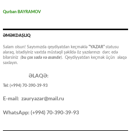
Qurban BAYRAMOV
ƏMƏKDAŞLIQ
Salam olsun! Saytımızda qeydiyatdan keçməklə
“YAZAR”
statusu
alaraq, istədiyiniz vaxtda müstəqil şəkildə öz yazılarınızı dərc edə
bilərsiniz
(
bu çox sadə və asandır
).
Qeydiyyatdan keçmək üçün əlaqə
saxlayın.
ƏLAQƏ:
Tel: (+994) 70-390-39-93
E-mail: zauryazar@mail.ru
WhatsApp: (
+994
) 70-390-39-93