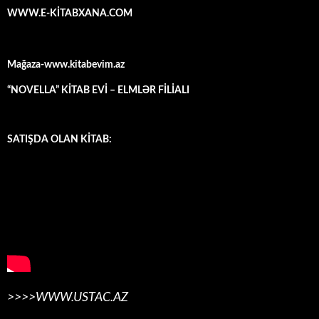
WWW.E-KİTABXANA.COM
Mağaza-www.kitabevim.az
“NOVELLA” KİTAB EVİ – ELMLƏR FİLİALI
SATIŞDA OLAN KİTAB:
>>>>WWW.USTAC.AZ