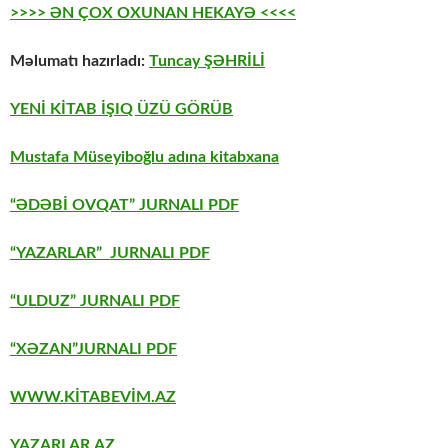
>>>> ƏN ÇOX OXUNAN HEKAYƏ <<<<
Məlumatı hazırladı:
Tuncay ŞƏHRİLİ
YENİ KİTAB İŞIQ ÜZÜ GÖRÜB
Mustafa Müseyiboğlu adına kitabxana
“ƏDƏBİ OVQAT” JURNALI PDF
“YAZARLAR” JURNALI PDF
“ULDUZ” JURNALI PDF
“XƏZAN”JURNALI PDF
WWW.KİTABEVİM.AZ
YAZARLAR.AZ