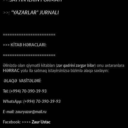
>>:
“YAZARLAR” JURNALI
=======================
>>> KİTAB HƏRACLARI:
=======================
Əlinizdə olan qiymətli kitabları (
zər qədrini zərgər bilər
) onu axtaranlara
HƏRRAC
yolu ilə satmaq istəyirsinizsə bizimlə əlaqə saxlayın:
ƏLAQƏ VASİTƏLƏRİ:
Tel: (+994) 70-390-39-93
WhatsApp: (+994) 70-390-39-93
E-mail: zauryazar@mail.ru
Facebook: >>>>
Zaur Ustac