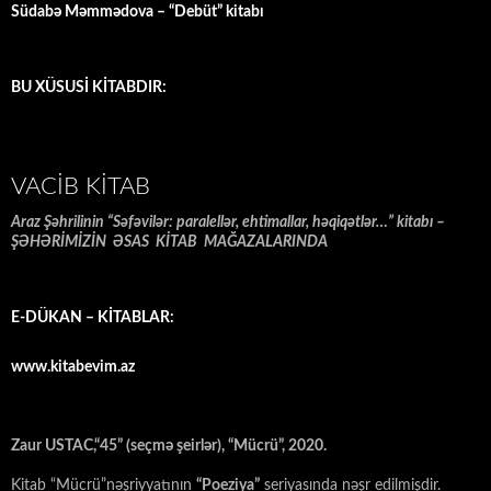
Südabə Məmmədova – “Debüt” kitabı
BU XÜSUSİ KİTABDIR:
VACIB KITAB
Araz Şəhrilinin “Səfəvilər: paralellər, ehtimallar, həqiqətlər…” kitabı –
ŞƏHƏRİMİZİN ƏSAS KİTAB MAĞAZALARINDA
E-DÜKAN – KİTABLAR:
www.kitabevim.az
Zaur USTAC,“45” (seçmə şeirlər), “Mücrü”, 2020.
Kitab “Mücrü”nəşriyyatının
“Poeziya”
seriyasında nəşr edilmişdir.