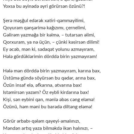
Yoxsa bu ayinədə əyri görürsən özünü?!
Şerə məşğul edərək xatiri-qəmmayilimi,
Qoyuram qənşərimə kağızımı, çernelimi,
Gəlirəm yazmağa bir kəlmə, – tutarsan əlimi,
Qorxuram, ya nə üçün, – çünki kəsirsən dilimi!
Ey əcəb, mən ki, sədaqət yolunu azmayıram,
Hələ gördüklərimin dörddə birin yazmayıram!
Hələ mən dörddə birin yazmayıram, karına bax,
Üstümə gündə söyürsən bu qədər, arına bax,
Özün insaf elə, əfkarına, ətvarına bax!
Istəmirsən yazam? Öz eybli kirdarına bax!
Kişi, sən eybini qan, mənlə əbəs cəng eləmə!
Özünü, həm məni bu barədə diltəng eləmə!
Görür ərbabı-qələm qayeyi-amalınızı,
Məndən artıq yaza bilməkdə ikən halınızı, –