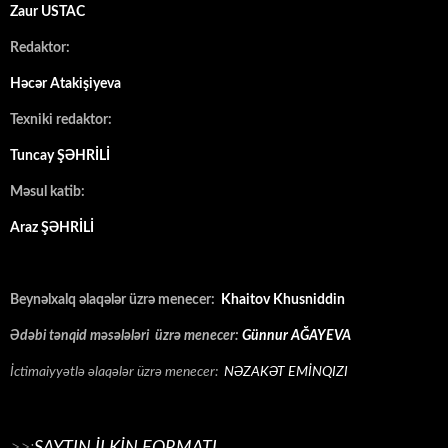
Zaur USTAC
Redaktor:
Həcər Atakişiyeva
Texniki redaktor:
Tuncay ŞƏHRİLİ
Məsul katib:
Araz ŞƏHRİLİ
Beynəlxalq əlaqələr üzrə menecer:
Khaitov Khusniddin
Ədəbi tənqid məsələləri üzrə menecer:
Günnur AĞAYEVA
İctimaiyyətlə əlaqələr üzrə menecer:
NƏZAKƏT EMİNQIZI
>>:
SAYTIN İLKİN FORMATI