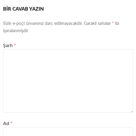
BIR CAVAB YAZIN
Sizin e-poçt ünvanınız dərc edilməyəcəkdir.
Gərəkli sahələr
*
ilə
işarələnmişdir
Şərh
*
Ad
*