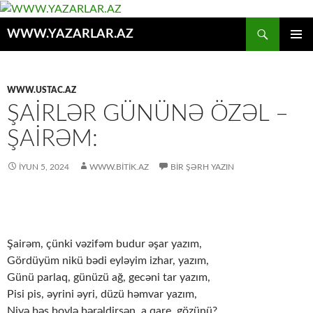
Axtar
WWW.YAZARLAR.AZ
MÜHTƏVIYYATA
ƏSAS
KEÇ
MENYU
WWW.USTAC.AZ
ŞAIRLƏR GÜNÜNƏ ÖZƏL –
ŞAIRƏM:
İYUN 5, 2024
WWW.BITIK.AZ
BIR ŞƏRH YAZIN
Şairəm, çünki vəzifəm budur əşar yazım,
Gördüyüm nikü bədi eyləyim izhar, yazım,
Günü parlaq, günüzü ağ, gecəni tar yazım,
Pisi pis, əyrini əyri, düzü həmvar yazım,
Niyə bəs boylə bərəldirsən, a qare, gözünü?