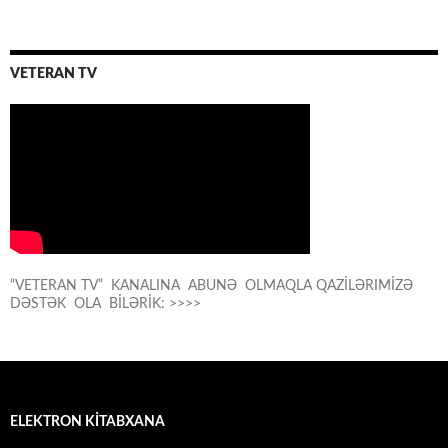
VETERAN TV
“VETERAN TV” KANALINA ABUNƏ OLMAQLA QAZİLƏRIMİZƏ
DƏSTƏK OLA BİLƏRİK: >>>>
ELEKTRON KİTABXANA