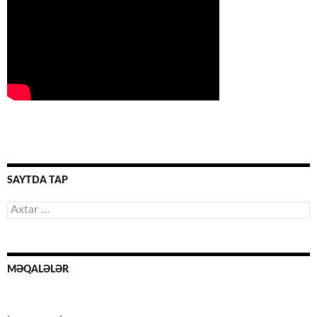
SAYTDA TAP
Axtarış:
MƏQALƏLƏR