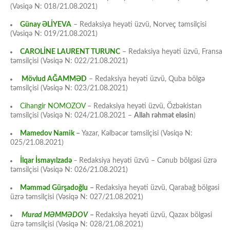
(Vəsiqə N: 018/21.08.2021)
Günay ƏLİYEVA
– Redaksiya heyəti üzvü, Norveç təmsilçisi
(Vəsiqə N: 019/21.08.2021)
CAROLİNE LAURENT TURUNC
– Redaksiya heyəti üzvü, Fransa
təmsilçisi (Vəsiqə N: 022/21.08.2021)
Mövlud AĞAMMƏD
– Redaksiya heyəti üzvü, Quba bölgə
təmsilçisi (Vəsiqə N: 023/21.08.2021)
Cihangir NOMOZOV
– Redaksiya heyəti üzvü, Özbəkistan
təmsilçisi (Vəsiqə N: 024/21.08.2021 –
Allah rəhmət eləsin
)
Mamedov Namik
–
Yazar, Kəlbəcər təmsilçisi (Vəsiqə N:
025/21.08.2021)
İlqar İsmayılzadə
–
Redaksiya heyəti üzvü – Cənub bölgəsi üzrə
təmsilçisi (Vəsiqə N: 026/21.08.2021)
Məmməd Gürşadoğlu
–
Redaksiya heyəti üzvü, Qarabağ bölgəsi
üzrə təmsilçisi (Vəsiqə N: 027/21.08.2021)
Murad MƏMMƏDOV
–
Redaksiya heyəti üzvü, Qazax bölgəsi
üzrə təmsilçisi (Vəsiqə N: 028/21.08.2021)