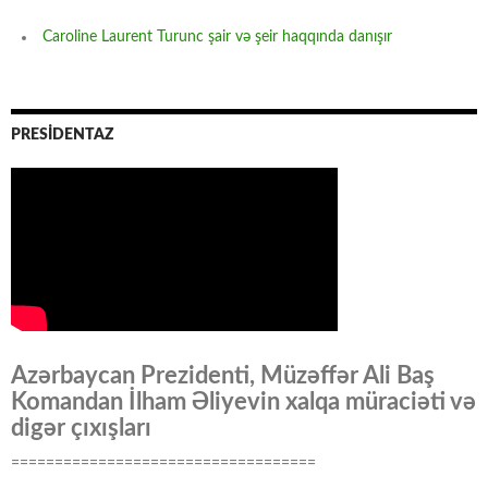
Caroline Laurent Turunc şair və şeir haqqında danışır
PRESİDENTAZ
Azərbaycan Prezidenti, Müzəffər Ali Baş
Komandan İlham Əliyevin xalqa müraciəti və
digər çıxışları
===================================