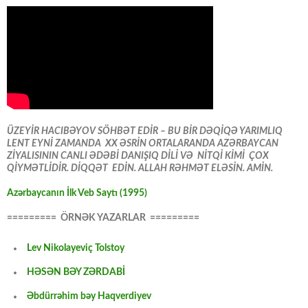
ÜZEYİR HACIBƏYOV SÖHBƏT EDİR – BU BİR DƏQİQƏ YARIMLIQ
LENT EYNİ ZAMANDA XX ƏSRİN ORTALARANDA AZƏRBAYCAN
ZİYALISININ CANLI ƏDƏBİ DANIŞIQ DİLİ VƏ NİTQİ KİMİ ÇOX
QİYMƏTLİDİR. DİQQƏT EDİN. ALLAH RƏHMƏT ELƏSİN. AMİN.
Azərbaycanın İlk Veb Saytı (1995)
========= ÖRNƏK YAZARLAR =========
Lev Nikolayeviç Tolstoy
HƏSƏN BƏY ZƏRDABİ
Əbdürrəhim bəy Haqverdiyev