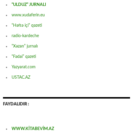
“ULDUZ” JURNALI
www.xudaferin.eu
“Həftə içi” qəzeti
radio-kardeche
“Xəzan” jurnalı
“Fədai” qəzeti
Yazyarat.com
USTAC.AZ
FAYDALIDIR :
WWW.KİTABEVİM.AZ