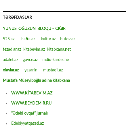
TƏRƏFDAŞLAR
YUNUS OĞUZUN BLOQU – CIĞIR
525.az
hafta.az
kultur.az
butov.az
tezadlar.az
kitabevim.az
kitabxana.net
adalet.az
goyce.az
radio-kardeche
olaylar.az
yazar.in
mustaqil.az
Mustafa Müseyiboğlu adına kitabxana
WWW.KİTABEVİM.AZ
WWW.BEYDEMİR.RU
“Ədəbi ovqat” jurnalı
Edebiyyatqazeti.az