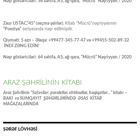
Nəşr göstəriciləri: 56 səhifə, A5, ağ-qara, “Mücrü” Nəşriyyatı / 2020
Zaur USTAC,“45” (seçmə şeirlər).
Kitab “Mücrü”nəşriyyatının
“Poeziya”
seriyasında nəşr edilmişdir.
Qiyməti: 5 azn – Əlaqə: +99477-345-77-47 və +99455-502-89-32
İNDİ ZƏNG EDİN!
Nəşr göstəriciləri: 64 səhifə, A5, ağ-qara, “Mücrü” Nəşriyyatı / 2020
ARAZ ŞƏHRİLİNİN KİTABI
Araz Şəhrilinin “Səfəvilər: paralellər, ehtimallar, həqiqətlər…” kitabı –
BAKI və SUMQAYIT ŞƏHƏRLƏRİNDƏ ƏSAS KİTAB
MAĞAZALARINDA
ŞƏRƏF LÖVHƏSİ