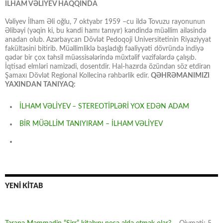
İLHAM VƏLİYEV HAQQINDA
Vəliyev İlham Əli oğlu, 7 oktyabr 1959 –cu ildə Tovuzu rayonunun
Əlibəyi (yəqin ki, bu kəndi hamı tanıyır) kəndində müəllim ailəsində
anadan olub. Azərbaycan Dövlət Pedoqoji Universitetinin Riyaziyyat
fakültəsini bitirib. Müəllimliklə başladığı fəaliyyəti dövründə indiyə
qədər bir çox təhsil müəssisələrində müxtəlif vəzifələrdə çalışıb.
İqtisad elmləri namizədi, dosentdir. Hal-hazırda özündən söz etdirən
Şamaxı Dövlət Regional Kollecinə rəhbərlik edir.
QƏHRƏMANIMIZI
YAXINDAN TANIYAQ:
İLHAM VƏLİYEV – STEREOTİPLƏRİ YOX EDƏN ADAM
BİR MÜƏLLİM TANIYIRAM – İLHAM VƏLİYEV
YENİ KİTAB