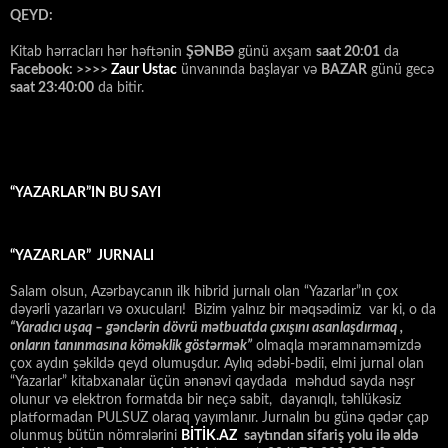
QEYD:
Kitab hərracları hər həftənin
ŞƏNBƏ
günü axşam
saat 20:01
da
Facebook: >>>>
Zaur Ustac
ünvanında başlayar və
BAZAR
günü gecə
saat 23:40:00
da bitir.
“YAZARLAR”IN BU SAYI
“YAZARLAR” JURNALI
Salam olsun, Azərbaycanın ilk hibrid jurnalı olan “Yazarlar”ın çox
dəyərli yazarları və oxucuları! Bizim yalnız bir məqsədimiz var ki, o da
“
Yaradıcı uşaq – gәnclәrin dövrü mәtbuatda çıxışını asanlaşdırmaq ,
onların tanınmasına kömәklik göstәrmәk”
olmaqla məramnaməmizdə
çox aydın şəkildə qeyd olumuşdur. Aylıq ədəbi-bədii, elmi jurnal olan
“Yazarlar” kitabxanalar üçün ənənəvi qaydada məhdud sayda nəşr
olunur və elektron formatda bir neçə sabit, dayanıqlı, təhlükəsiz
platformadan PULSUZ olaraq yayımlanır. Jurnalın bu günə qədər çap
olunmuş bütün nömrələrini
BİTİK.AZ
saytından sifariş yolu ilə əldə