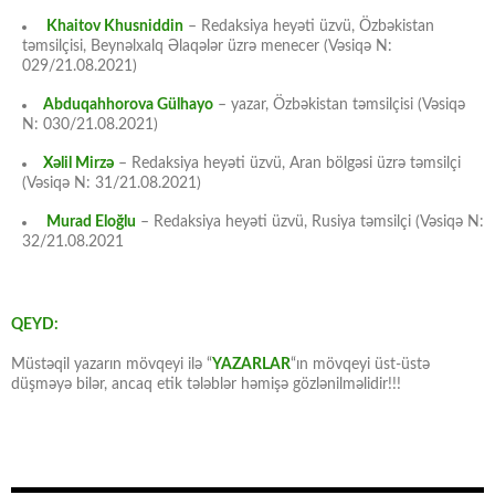
Khaitov Khusniddin
– Redaksiya heyəti üzvü, Özbəkistan
təmsilçisi, Beynəlxalq Əlaqələr üzrə menecer (Vəsiqə N:
029/21.08.2021)
Abduqahhorova Gülhayo
– yazar, Özbəkistan təmsilçisi (Vəsiqə
N: 030/21.08.2021)
Xəlil Mirzə
– Redaksiya heyəti üzvü, Aran bölgəsi üzrə təmsilçi
(Vəsiqə N: 31/21.08.2021)
Murad Eloğlu
– Redaksiya heyəti üzvü, Rusiya təmsilçi (Vəsiqə N:
32/21.08.2021
QEYD:
Müstəqil yazarın mövqeyi ilə “
YAZARLAR
“ın mövqeyi üst-üstə
düşməyə bilər, ancaq etik tələblər həmişə gözlənilməlidir!!!