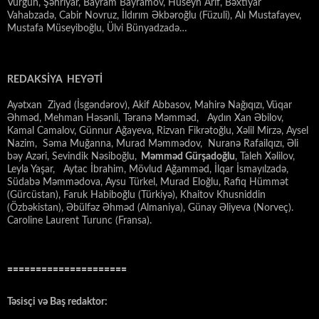
Vurğun, Şəhriyar, Bayram Bayramov, Hüseyn Arif, Bəxtiyar
Vahabzadə, Cabir Novruz, İldırım Əkbəroğlu (Füzuli), Alı Mustafayev,
Mustafa Müseyiboğlu, Ülvi Bünyadzadə…
REDAKSİYA HEYƏTİ
Ayətxan Ziyad (İsgəndərov), Akif Abbasov, Mahirə Nağıqızı, Vüqar
Əhməd, Mehman Həsənli, Təranə Məmməd, Aydın Xan Əbilov,
Kamal Camalov, Günnur Ağayeva, Rizvan Fikrətoğlu, Xəlil Mirzə, Aysel
Nazim, Səma Muğanna, Murad Məmmədov, Nuranə Rafailqızı, Əli
bəy Azəri, Sevindik Nəsiboğlu,
Məmməd Gürşadoğlu
, Taleh Xəlilov,
Leyla Yaşar, Aytac İbrahim, Mövlud Ağamməd, İlqar İsmayılzadə,
Südabə Məmmədova, Aysu Türkel, Murad Eloğlu, Rafiq Hümmət
(Gürcüstan), Faruk Habiboğlu (Türkiyə), Khaitov Khusniddin
(Özbəkistan), Əbülfəz Əhməd (Almaniya), Günay Əliyeva (Norveç).
Caroline Laurent Turunc (Fransa).
=====================
Təsisçi və Baş redaktor: