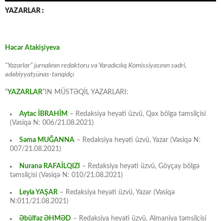
YAZARLAR :
Həcər Atakişiyeva
“Yazarlar” jurnalının redaktoru və Yaradıcılıq Komissiyasının sədri,
ədəbiyyatşünas-tənqidçı
“
YAZARLAR
“IN MÜSTƏQİL YAZARLARI:
Aytac İBRAHİM
– Redaksiya heyəti üzvü, Qax bölgə təmsilçisi
(Vəsiqə N: 006/21.08.2021)
Səma MUĞANNA
– Redaksiya heyəti üzvü, Yazar (Vəsiqə N:
007/21.08.2021)
Nuranə RAFAİLQIZI
– Redaksiya heyəti üzvü, Göyçay bölgə
təmsilçisi (Vəsiqə N: 010/21.08.2021)
Leyla YAŞAR
– Redaksiya heyəti üzvü, Yazar (Vəsiqə
N:011/21.08.2021)
Əbülfəz ƏHMƏD
– Redaksiya heyəti üzvü, Almaniya təmsilçisi