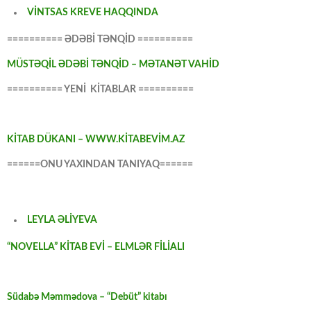
VİNTSAS KREVE HAQQINDA
========== ƏDƏBİ TƏNQİD ==========
MÜSTƏQİL ƏDƏBİ TƏNQİD – MƏTANƏT VAHİD
========== YENİ KİTABLAR ==========
KİTAB DÜKANI – WWW.KİTABEVİM.AZ
======ONU YAXINDAN TANIYAQ======
LEYLA ƏLİYEVA
“NOVELLA” KİTAB EVİ – ELMLƏR FİLİALI
Südabə Məmmədova – “Debüt” kitabı