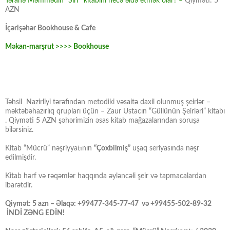
Təranə Məmmədin “Sirr” kitabını necə əldə etmək olar? –
Qiyməti: 5
AZN
İçərişəhər Bookhouse & Cafe
Məkan-marşrut >>>> Bookhouse
Təhsil Nazirliyi tərəfindən metodiki vəsaitə daxil olunmuş şeirlər –
məktəbəhazırlıq qrupları üçün – Zaur Ustacın “Güllünün Şeirləri” kitabı
. Qiyməti 5 AZN şəhərimizin əsas kitab mağazalarından soruşa
bilərsiniz.
Kitab “Mücrü” nəşriyyatının
“Çoxbilmiş”
uşaq seriyasında nəşr
edilmişdir.
Kitab hərf və rəqəmlər haqqında əyləncəli şeir və tapmacalardan
ibarətdir.
Qiymət: 5 azn – Əlaqə: +99477-345-77-47 və +99455-502-89-32
İNDİ ZƏNG EDİN!