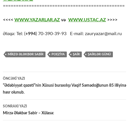
===============================================
<<<<
WWW.YAZARLAR.AZ
və
WWW.USTAC.AZ
>>>>
Əlaqə:
Tel: (
+994
) 70-390-39-93 E-mail: zauryazar@mail.ru
MİRZƏ ƏLƏKBƏR SABİR
POEZİYA
ŞAİR
ŞAİRLƏR GÜNÜ
Yazılar
ÖNCƏKI YAZI
üzrə
“Ədəbiyyat qəzeti”nin Xüsusi buraxılışı Vaqif Səmədoğlunun 85 illiyinə
həsr olunub.
naviqasiya
SONRAKI YAZI
Mirzə Ələkbər Sabir – Xülasə: