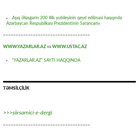
Aşıq Ələsgərin 200 illik yubileyinin qeyd edilməsi haqqında
Azərbaycan Respublikası Prezidentinin Sərəncamı
===================================
WWW.YAZARLAR.AZ
və
WWW.USTAC.AZ
“YAZARLAR.AZ” SAYTI HAQQINDA
TƏMSİLÇİLİK
>>>siirsarnici-e-dergi
===================================