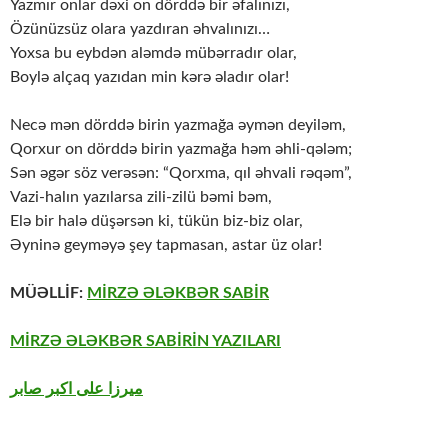
Yazmır onlar dəxi on dörddə bir əfalınızı,
Özünüzsüz olara yazdıran əhvalınızı…
Yoxsa bu eybdən aləmdə mübərradır olar,
Boylə alçaq yazıdan min kərə əladır olar!
Necə mən dörddə birin yazmağa əymən deyiləm,
Qorxur on dörddə birin yazmağa həm əhli-qələm;
Sən əgər söz verəsən: “Qorxma, qıl əhvali rəqəm”,
Vazi-halın yazılarsa zili-zilü bəmi bəm,
Elə bir halə düşərsən ki, tükün biz-biz olar,
Əyninə geyməyə şey tapmasan, astar üz olar!
MÜƏLLİF:
MİRZƏ ƏLƏKBƏR SABİR
MİRZƏ ƏLƏKBƏR SABİRİN YAZILARI
میرزا علی اکبر صابر