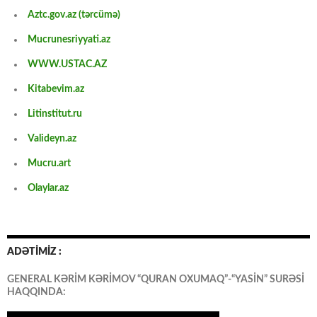
Aztc.gov.az (tərcümə)
Mucrunesriyyati.az
WWW.USTAC.AZ
Kitabevim.az
Litinstitut.ru
Valideyn.az
Mucru.art
Olaylar.az
ADƏTİMİZ :
GENERAL KƏRİM KƏRİMOV “QURAN OXUMAQ”-“YASİN” SURƏSİ
HAQQINDA: