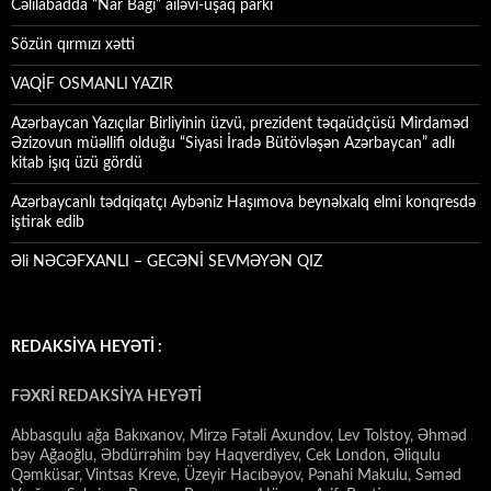
Cəlilabadda “Nar Bağı” ailəvi-uşaq parkı
Sözün qırmızı xətti
VAQİF OSMANLI YAZIR
Azərbaycan Yazıçılar Birliyinin üzvü, prezident təqaüdçüsü Mirdaməd
Əzizovun müəllifi olduğu “Siyasi İradə Bütövləşən Azərbaycan” adlı
kitab işıq üzü gördü
Azərbaycanlı tədqiqatçı Aybəniz Haşımova beynəlxalq elmi konqresdə
iştirak edib
Əli NƏCƏFXANLI – GECƏNİ SEVMƏYƏN QIZ
REDAKSİYA HEYƏTİ :
FƏXRİ REDAKSİYA HEYƏTİ
Abbasqulu ağa Bakıxanov, Mirzə Fətəli Axundov, Lev Tolstoy, Əhməd
bəy Ağaoğlu, Əbdürrəhim bəy Haqverdiyev, Cek London, Əliqulu
Qəmküsar, Vintsas Kreve, Üzeyir Hacıbəyov, Pənahi Makulu, Səməd