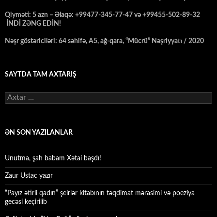
Qiyməti: 5 azn – Əlaqə: +99477-345-77-47 və +99455-502-89-32
İNDİ ZƏNG EDİN!
Nəşr göstəriciləri: 64 səhifə, A5, ağ-qara, “Mücrü” Nəşriyyatı / 2020
SAYTDA TAM AXTARIŞ
Axtarış:
ƏN SON YAZILANLAR
Unutma, şah babam Xətai başdı!
Zaur Ustac yazır
“Payız ətirli qadın” şeirlər kitabının təqdimat mərasimi və poeziya
gecəsi keçirilib