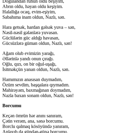
Doğulandan ruhun oldu beşiyim,
Abrın oldu, həyan oldu keşiyim.
Halallığa ocaq, evim-eşiyim,
Sabahıma inam oldun, Nazlı, sən.
Hara getsək, hardan gəlsək yuva – sən,
Nəsil-nəsil gələnlərə yuvasan.
Güclülərin güc aldığı havasan,
Gücsüzlərə güman oldun, Nazlı, sən!
Ağam olub evimizin yarağı,
Əllərinlə yandı onun çırağı.
Oğlu, qızı, on bir oğul-uşağı,
İsitməkçün yanan oldun, Nazlı, sən.
Hamımızın anasısan duymadım,
Özüm sevdim, başqalara qıymadım.
Mahirəyəm, baxmağınan doymadım,
Nazla baxan sonam oldun, Nazlı, sən!
Borcumu
Keçən ömrün hər anını sanıram,
Çətin verəm, ana, sənə borcumu.
Borclu qalmaq kösöyündə yanıram,
Anlayıb da gündən-günə borcumu.