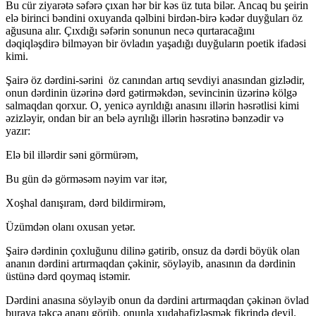
Bu cür ziyarətə səfərə çıxan hər bir kəs üz tuta bilər. Ancaq bu şeirin
elə birinci bəndini oxuyanda qəlbini birdən-birə kədər duyğuları öz
ağusuna alır. Çıxdığı səfərin sonunun necə qurtaracağını
dəqiqləşdirə bilməyən bir övladın yaşadığı duyğuların poetik ifadəsi
kimi.
Şairə öz dərdini-sərini öz canından artıq sevdiyi anasından gizlədir,
onun dərdinin üzərinə dərd gətirməkdən, sevincinin üzərinə kölgə
salmaqdan qorxur. O, yenicə ayrıldığı anasını illərin həsrətlisi kimi
əzizləyir, ondan bir an belə ayrılığı illərin həsrətinə bənzədir və
yazır:
Elə bil illərdir səni görmürəm,
Bu gün də görməsəm nəyim var itər,
Xoşhal danışıram, dərd bildirmirəm,
Üzümdən olanı oxusan yetər.
Şairə dərdinin çoxluğunu dilinə gətirib, onsuz da dərdi böyük olan
ananın dərdini artırmaqdan çəkinir, söyləyib, anasının da dərdinin
üstünə dərd qoymaq istəmir.
Dərdini anasına söyləyib onun da dərdini artırmaqdan çəkinən övlad
buraya təkcə ananı görüb, onunla xudahafizləşmək fikrində deyil.