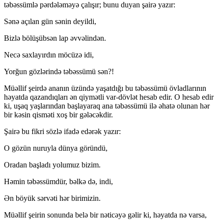
təbəssümlə pərdələməyə çalışır; bunu duyan şairə yazır:
Sənə açılan gün sənin deyildi,
Bizlə bölüşübsən lap əvvəlindən.
Necə saxlayırdın möcüzə idi,
Yorğun gözlərində təbəssümü sən?!
Müəllif şeirdə ananın üzündə yaşatdığı bu təbəssümü övladlarının
həyatda qazandıqları ən qiymətli var-dövlət hesab edir. O hesab edir
ki, uşaq yaşlarından başlayaraq ana təbəssümü ilə əhatə olunan hər
bir kəsin qisməti xoş bir gələcəkdir.
Şairə bu fikri sözlə ifadə edərək yazır:
O gözün nuruyla dünya göründü,
Oradan başladı yolumuz bizim.
Həmin təbəssümdür, bəlkə də, indi,
Ən böyük sərvəti hər birimizin.
Müəllif şeirin sonunda belə bir nəticəyə gəlir ki, həyatda nə varsa,