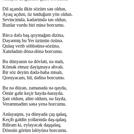
Dil açanda ilkin sözüm sən oldun,
Ayaq açdım, üz tutduğum yön oldun.
Sevincimdə, kədərimdə tən oldun,
Bunlar vurdu biri minə borcumu.
Bircə dəfə baş qoymağım dizinə,
Dəyərmiş bu Yer üzünün özünə.
Qulaq verib söhbətinə-sözünə,
Xatırladım dönə-dönə borcumu.
Bu dünyanın nə dövləti, nə malı,
Kömək etməz dəyişməyə əhvalı.
Bir söz deyim dədə-baba misalı,
Qoruyacam, bil, dəfinə borcumu.
Bu nə düzən, zamanada nə qayda,
Ömür gəlir keçir hayda-harayda.
Şair oldum, alim oldum, nə fayda,
Verəmmədim sənə yenə borcumu.
Anlayaqmı, ya dünyada çaş qalaq,
Keçib gəldin yollarında daş-qalaq.
Bilirəm ki, eyləyəcək daşqalaq,
Dönsün görüm ləlöyünə borcumu.