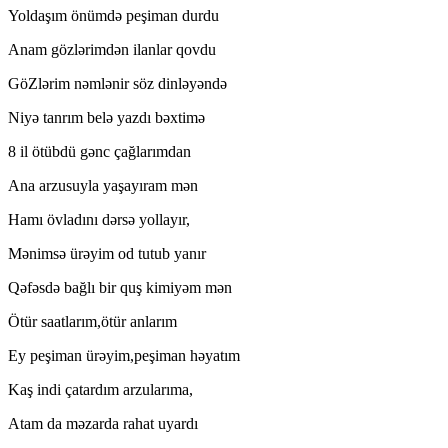
Yoldaşım önümdə peşiman durdu
Anam gözlərimdən ilanlar qovdu
GöZlərim nəmlənir söz dinləyəndə
Niyə tanrım belə yazdı bəxtimə
8 il ötübdü gənc çağlarımdan
Ana arzusuyla yaşayıram mən
Hamı övladını dərsə yollayır,
Mənimsə ürəyim od tutub yanır
Qəfəsdə bağlı bir quş kimiyəm mən
Ötür saatlarım,ötür anlarım
Ey peşiman ürəyim,peşiman həyatım
Kaş indi çatardım arzularıma,
Atam da məzarda rahat uyardı