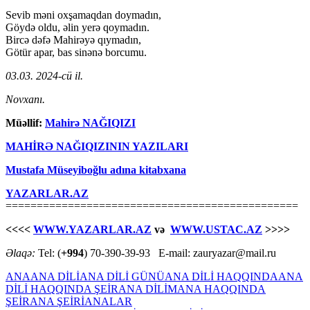
Sevib məni oxşamaqdan doymadın,
Göydə oldu, əlin yerə qoymadın.
Bircə dəfə Mahirəyə qıymadın,
Götür apar, bas sinənə borcumu.
03.03. 2024-cü il.
Novxanı.
Müəllif:
Mahirə NAĞIQIZI
MAHİRƏ NAĞIQIZININ YAZILARI
Mustafa Müseyiboğlu adına kitabxana
YAZARLAR.AZ
===============================================
<<<<
WWW.YAZARLAR.AZ
və
WWW.USTAC.AZ
>>>>
Əlaqə:
Tel: (
+994
) 70-390-39-93 E-mail: zauryazar@mail.ru
ANA
ANA DİLİ
ANA DİLİ GÜNÜ
ANA DİLİ HAQQINDA
ANA
DİLİ HAQQINDA ŞEİR
ANA DİLİM
ANA HAQQINDA
ŞEİR
ANA ŞEİRİ
ANALAR