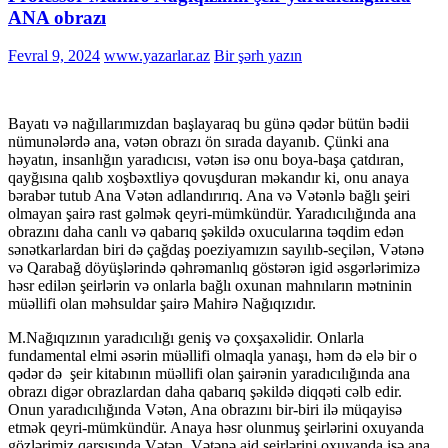
ANA obrazı
Fevral 9, 2024
www.yazarlar.az
Bir şərh yazın
Bayatı və nağıllarımızdan başlayaraq bu günə qədər bütün bədii
nümunələrdə ana, vətən obrazı ön sırada dayanıb. Çünki ana
həyatın, insanlığın yaradıcısı, vətən isə onu boya-başa çatdıran,
qayğısına qalıb xoşbəxtliyə qovuşduran məkandır ki, onu anaya
bərabər tutub Ana Vətən adlandırırıq. Ana və Vətənlə bağlı şeiri
olmayan şairə rast gəlmək qeyri-mümkündür. Yaradıcılığında ana
obrazını daha canlı və qabarıq şəkildə oxucularına təqdim edən
sənətkarlardan biri də çağdaş poeziyamızın sayılıb-seçilən, Vətənə
və Qarabağ döyüşlərində qəhrəmanlıq göstərən igid əsgərlərimizə
həsr edilən şeirlərin və onlarla bağlı oxunan mahnıların mətninin
müəllifi olan məhsuldar şairə Mahirə Nağıqızıdır.
M.Nağıqızının yaradıcılığı geniş və çoxşaxəlidir. Onlarla
fundamental elmi əsərin müəllifi olmaqla yanaşı, həm də elə bir o
qədər də şeir kitabının müəllifi olan şairənin yaradıcılığında ana
obrazı digər obrazlardan daha qabarıq şəkildə diqqəti cəlb edir.
Onun yaradıcılığında Vətən, Ana obrazını bir-biri ilə müqayisə
etmək qeyri-mümkündür. Anaya həsr olunmuş şeirlərini oxuyanda
gözlərimiz qarşısında Vətən, Vətənə aid şeirlərini oxuyanda isə ana