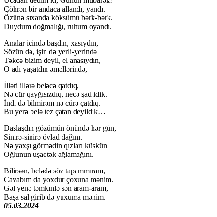
Ucadan dedim ki, Günün mübarək!
Çöhrən bir andaca allandı, yandı.
Özünə sıxanda köksümü bərk-bərk.
Duydum doğmalığı, ruhum oyandı.
Analar içində başdın, xasıydın,
Sözün də, işin də yerli-yerində
Təkcə bizim deyil, el anasıydın,
O adı yaşatdın əməllərində,
İlləri illərə beləcə qatdıq,
Nə cür qayğısızdıq, necə şad idik.
İndi də bilmirəm nə cürə çatdıq.
Bu yerə belə tez çatan deyildik…
Daşlaşdın gözümün önündə hər gün,
Sinirə-sinirə övlad dağını.
Nə yaxşı görmədin qızları küskün,
Oğlunun uşaqtək ağlamağını.
Bilirsən, belədə söz tapammıram,
Cavabım da yoxdur çoxuna mənim.
Gəl yenə təmkinlə sən aram-aram,
Başa sal girib də yuxuma mənim.
05.03.2024