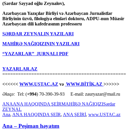
(Sərdar Səyyad oğlu Zeynalov),
Azərbaycan Yazıçılar Birliyi və Azərbaycan Jurnalistlər
Birliyinin üzvü, filologiya elmləri doktoru, ADPU-nun Müasir
Azərbaycan dili kafedrasının professoru
SƏRDAR ZEYNALIN YAZILARI
MAHİRƏ NAĞIQIZININ YAZILARI
“YAZARLAR” JURNALI PDF
YAZARLAR.AZ
===============================================
<<<<<<
WWW.USTAC.AZ
və
WWW.BİTİK.AZ
>>>>>>
Əlaqə:
Tel: (
+994
) 70-390-39-93 E-mail: zauryazar@mail.ru
ANA
ANA HAQQINDA ŞEİR
MAHİRƏ NAĞIQIZI
Sərdar
ZEYNAL
Ana
,
ANA HAQQINDA ŞEİR
,
ANA ŞEİRİ
,
www.USTAC.az
Ana – Peşiman həyatım