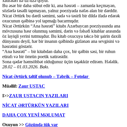
xatirələri ilə üz-üzə qoyur.
Bu əsər bir daha sübut edir ki, ana həsrəti – zamanla keçməyən,
sözlərlə təsəlli tapmayan, yalnız poeziyada nəfəs alan bir dərddir.
Nicat Ərtürk bu dərdi səmimi, sadə və təsirli bir dildə ifadə edərək
oxucunun qəlbinə yol tapmağı bacarmışdır.
Nicat Ərtürkün “Ana həsrəti” kitabı Azərbaycan poeziyasında ana
mövzusuna həsr olunmuş səmimi, dərin və fəlsəfi kitablar arasında
öz layiqli yerini tutmuşdur. Bu kitab oxucuya təkcə bir şairin daxili
dünyasını deyil, hər bir insanın qəlbində gizlənən ana sevgisini və
həsrətini göstərir.
“Ana həsrəti” – bir kitabdan daha çox, bir qəlbin səsi, bir ruhun
etirafı və bir ömrün poetik xatirəsidir.
Sona qədər həmsöhbət olduğunuz üçün təşəkkür edirəm. Hələlik.
28.02 – 01.03.2026. Bakı.
Nicat Ərtürk təltif olunub – Təbrik – Fotolar
Müəllif:
Zaur USTAC
I>>
ZAUR USTACIN YAZILARI
NİCAT ƏRTÜRKÜN YAZILARI
DAHA ÇOX YENİ MƏLUMAT
Oxuyun >>
Gözündə tük var