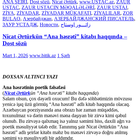
ANA ŞEİRİ
,
Dost sözü
,
Nicat Ərtürk
,
www.USTAC.az
,
ZAUR
USTAC
,
ZAUR USTACIN MƏQALƏLƏRİ
,
ZAUR USTAJ
,
ZİYA
,
ZİYADAR
,
ZİYADAR MÜKAFATI
,
ZİYALILAR
,
ZOR
BULAQ
,
Азербайджан
,
АЗЕРБАЙДЖАНСКИЙ ПИСАТЕЛЬ
,
ЗАУР УСТАДЖ
,
Новости
,
زائـــور اوستاج
Nicat Ərtürkün “Ana həsrəti” kitabı haqqında –
Dost sözü
Mart 1, 2026
www.bitik.az
1 Şərh
DOXSAN ALTINCI YAZI
Ana həsrətinin poetik fəlsəfəsi
(
Nicat Ərtürk
ün “Ana həsrəti” kitabı haqqında
)
Salam olsun, çox dəyərli oxucum! Bu dəfə söhbətimizin mövzusu
yenicə işıq üzü görmüş “Ana həsrəti” adlı kitab haqqında olacaq.
Azərbaycan poeziyasında ana obrazı hər zaman müqəddəs,
toxunulmaz və dərin mənəvi məna daşıyan bir zirvə kimi qəbul
olunub. Bu zirvəyə qalxmaq isə yalnız səmimi hiss, daxili ağrı və
poetik məsuliyyət tələb edir. Tanınmış şair Nicat Ərtürkün “Ana
həsrəti” adlı şeirlər kitabı məhz bu mənəvi zirvəyə doğru atılmış
səmimi və məsuliyyətli bir addımdır.