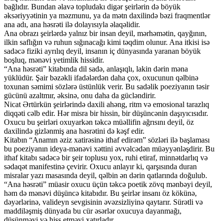
bağlıdır. Bundan əlavə topludakı digər şeirlərin də böyük
əksəriyyətinin ya məzmunu, ya da mətn daxilində bəzi fraqmentlər
ana adı, ana həsrəti ilə dolayısıyla əlaqəlidir.
Ana obrazı şeirlərdə yalnız bir insan deyil, mərhəmətin, qayğının,
ilkin saflığın və ruhun sığınacağı kimi təqdim olunur. Ana itkisi isə
sadəcə fiziki ayrılıq deyil, insanın iç dünyasında yaranan böyük
boşluq, mənəvi yetimlik hissidir.
“Ana həsrəti” kitabında dil sadə, anlaşıqlı, lakin dərin məna
yüklüdür. Şair bəzəkli ifadələrdən daha çox, oxucunun qəlbinə
toxunan səmimi sözlərə üstünlük verir. Bu sadəlik poeziyanın təsir
gücünü azaltmır, əksinə, onu daha da gücləndirir.
Nicat Ərtürkün şeirlərində daxili ahəng, ritm və emosional tarazlıq
diqqəti cəlb edir. Hər misra bir hissin, bir düşüncənin daşıyıcısıdır.
Oxucu bu şeirləri oxuyarkən təkcə müəllifin ağrısını deyil, öz
daxilində gizlənmiş ana həsrətini də kəşf edir.
Kitabın “Anamın əziz xatirəsinə ithaf edirəm” sözləri ilə başlaması
bu poeziyanın ideya-mənəvi xəttini əvvəlcədən müəyyənləşdirir. Bu
ithaf kitabı sadəcə bir şeir toplusu yox, ruhi etiraf, minnətdarlıq və
sədaqət manifestinə çevirir. Oxucu anlayır ki, qarşısında duran
misralar yazı masasında deyil, qəlbin ən dərin qatlarında doğulub.
“Ana həsrəti” müasir oxucu üçün təkcə poetik zövq mənbəyi deyil,
həm də mənəvi düşüncə kitabıdır. Bu şeirlər insanı öz kökünə,
dəyərlərinə, valideyn sevgisinin əvəzsizliyinə qaytarır. Sürətli və
maddiləşmiş dünyada bu cür əsərlər oxucuya dayanmağı,
düşünməyi və hiss etməyi xatırladır.