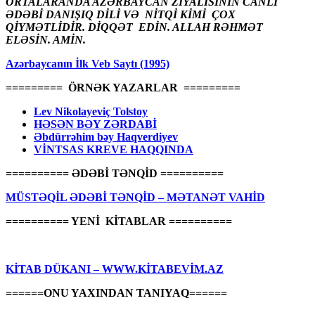
ORTALARANDA AZƏRBAYCAN ZİYALISININ CANLI
ƏDƏBİ DANIŞIQ DİLİ VƏ NİTQİ KİMİ ÇOX
QİYMƏTLİDİR. DİQQƏT EDİN. ALLAH RƏHMƏT
ELƏSİN. AMİN.
Azərbaycanın İlk Veb Saytı (1995)
========= ÖRNƏK YAZARLAR =========
Lev Nikolayeviç Tolstoy
HƏSƏN BƏY ZƏRDABİ
Əbdürrəhim bəy Haqverdiyev
VİNTSAS KREVE HAQQINDA
========== ƏDƏBİ TƏNQİD ==========
MÜSTƏQİL ƏDƏBİ TƏNQİD – MƏTANƏT VAHİD
========== YENİ KİTABLAR ==========
KİTAB DÜKANI – WWW.KİTABEVİM.AZ
======ONU YAXINDAN TANIYAQ======