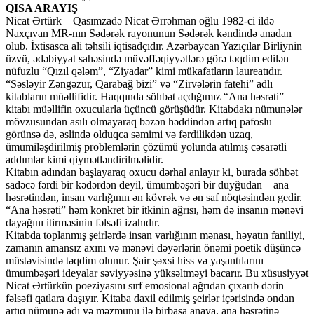
QISA ARAYIŞ
Nicat Ərtürk – Qasımzadə Nicat Ərrəhman oğlu 1982-ci ildə
Naxçıvan MR-nın Sədərək rayonunun Sədərək kəndində anadan
olub. İxtisasca ali təhsili iqtisadçıdır. Azərbaycan Yazıçılar Birliynin
üzvü, ədəbiyyat sahəsində müvəffəqiyyətlərə görə təqdim edilən
nüfuzlu “Qızıl qələm”, “Ziyadar” kimi mükafatların laureatıdır.
“Səsləyir Zəngəzur, Qarabağ bizi” və “Zirvələrin fatehi” adlı
kitabların müəllifidir. Haqqında söhbət açdığımız “Ana həsrəti”
kitabı müəllifin oxucularla üçüncü görüşüdür. Kitabdakı nümunələr
mövzusundan asılı olmayaraq bəzən həddindən artıq pafoslu
görünsə də, əslində olduqca səmimi və fərdilikdən uzaq,
ümumiləşdirilmiş problemlərin çözümü yolunda atılmış cəsarətli
addımlar kimi qiymətləndirilməlidir.
Kitabın adından başlayaraq oxucu dərhal anlayır ki, burada söhbət
sadəcə fərdi bir kədərdən deyil, ümumbəşəri bir duyğudan – ana
həsrətindən, insan varlığının ən kövrək və ən saf nöqtəsindən gedir.
“Ana həsrəti” həm konkret bir itkinin ağrısı, həm də insanın mənəvi
dayağını itirməsinin fəlsəfi izahıdır.
Kitabda toplanmış şeirlərdə insan varlığının mənası, həyatın faniliyi,
zamanın amansız axını və mənəvi dəyərlərin önəmi poetik düşüncə
müstəvisində təqdim olunur. Şair şəxsi hiss və yaşantılarını
ümumbəşəri ideyalar səviyyəsinə yüksəltməyi bacarır. Bu xüsusiyyət
Nicat Ərtürkün poeziyasını sırf emosional ağrıdan çıxarıb dərin
fəlsəfi qatlara daşıyır. Kitaba daxil edilmiş şeirlər içərisində ondan
artıq nümunə adı və məzmunu ilə birbaşa anaya, ana həsrətinə