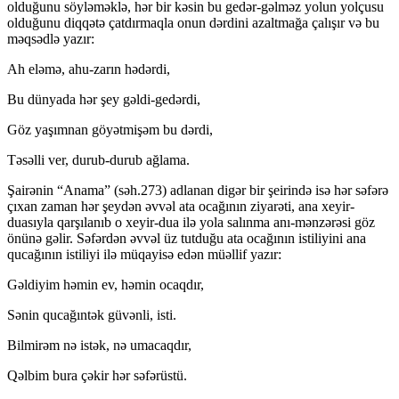
olduğunu söyləməklə, hər bir kəsin bu gedər-gəlməz yolun yolçusu
olduğunu diqqətə çatdırmaqla onun dərdini azaltmağa çalışır və bu
məqsədlə yazır:
Ah eləmə, ahu-zarın hədərdi,
Bu dünyada hər şey gəldi-gedərdi,
Göz yaşımnan göyətmişəm bu dərdi,
Təsəlli ver, durub-durub ağlama.
Şairənin “Anama” (səh.273) adlanan digər bir şeirində isə hər səfərə
çıxan zaman hər şeydən əvvəl ata ocağının ziyarəti, ana xeyir-
duasıyla qarşılanıb o xeyir-dua ilə yola salınma anı-mənzərəsi göz
önünə gəlir. Səfərdən əvvəl üz tutduğu ata ocağının istiliyini ana
qucağının istiliyi ilə müqayisə edən müəllif yazır:
Gəldiyim həmin ev, həmin ocaqdır,
Sənin qucağıntək güvənli, isti.
Bilmirəm nə istək, nə umacaqdır,
Qəlbim bura çəkir hər səfərüstü.