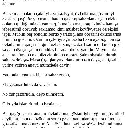
adlanır.
Bu şeirdə anaların çəkdiyi əzab-əziyyət, övladlarına göstərdiyi
əvəzsiz qayğı öz yuxusuna haram qataraq səhərdən axşamadək
onların qulluğunda dayanmaq, buna baxmayaraq üzündə həmişə
təbəssümü qoruyub saxlamaq kimi müsbət keyfiyyətlər öz əksini
tapır. Müəllif beş bəndlik şeirdə yaratdığı ana obrazını oxucularına
nümunə göstərir. Özünün çəkdiyi ağrı-əzaba baxmayaraq, həmişə
övladlarının qarşısına gülərüzlə çıxan, öz dərd-sərini onlardan gizli
saxlamağa çalışan müqəddəs bir ana obrazı yaradır. Milyonlarla
analara nümunə ola biləcək bir ana obrazı. Şairə obaşdan durub
sakitcə dolaşa-dolaşa (uşaqlar yuxudan durmasın deyə) ev işlərini
yerinə yetirən anaya müraciətlə deyir:
Yadımdan çıxmaz ki, hər səhər erkən,
Elə gəzinərdin evdə yavaşdan.
Nə cür çatdırırdın, deyə bilmərəm,
O boyda işləri durub o başdan…
Bu qayğı təkcə ananın övladlarına göstərdiyi qayğının göstəricisi
deyil, bu, həm də özündən sonra gələn xanımlara-qızlara nümunə
göstərilən ana obrazıdır. Ana övladına nəyi isə sözlə deyil, nümunə