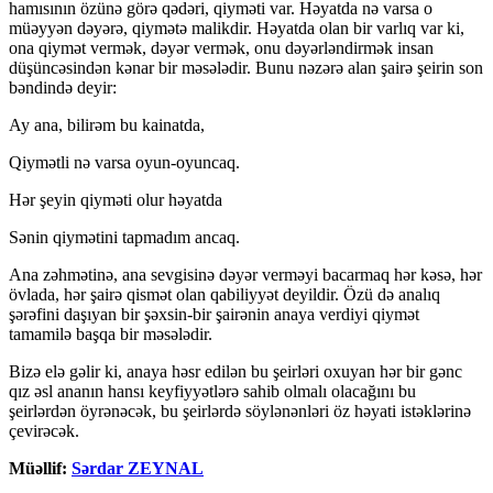
hamısının özünə görə qədəri, qiyməti var. Həyatda nə varsa o
müəyyən dəyərə, qiymətə malikdir. Həyatda olan bir varlıq var ki,
ona qiymət vermək, dəyər vermək, onu dəyərləndirmək insan
düşüncəsindən kənar bir məsələdir. Bunu nəzərə alan şairə şeirin son
bəndində deyir:
Ay ana, bilirəm bu kainatda,
Qiymətli nə varsa oyun-oyuncaq.
Hər şeyin qiyməti olur həyatda
Sənin qiymətini tapmadım ancaq.
Ana zəhmətinə, ana sevgisinə dəyər verməyi bacarmaq hər kəsə, hər
övlada, hər şairə qismət olan qabiliyyət deyildir. Özü də analıq
şərəfini daşıyan bir şəxsin-bir şairənin anaya verdiyi qiymət
tamamilə başqa bir məsələdir.
Bizə elə gəlir ki, anaya həsr edilən bu şeirləri oxuyan hər bir gənc
qız əsl ananın hansı keyfiyyətlərə sahib olmalı olacağını bu
şeirlərdən öyrənəcək, bu şeirlərdə söylənənləri öz həyati istəklərinə
çevirəcək.
Müəllif:
Sərdar ZEYNAL