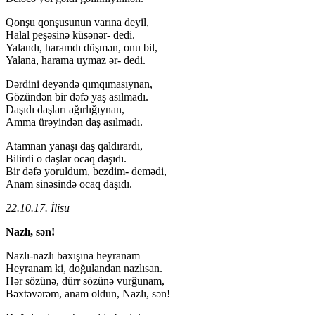
Qonşu qonşusunun varına deyil,
Halal peşəsinə küsənər- dedi.
Yalandı, haramdı düşmən, onu bil,
Yalana, harama uymaz ər- dedi.
Dərdini deyəndə qımqımasıynan,
Gözündən bir dəfə yaş asılmadı.
Daşıdı daşları ağırlığıynan,
Amma ürəyindən daş asılmadı.
Atamnan yanaşı daş qaldırardı,
Bilirdi o daşlar ocaq daşıdı.
Bir dəfə yoruldum, bezdim- demədi,
Anam sinəsində ocaq daşıdı.
22.10.17. İlisu
Nazlı, sən!
Nazlı-nazlı baxışına heyranam
Heyranam ki, doğulandan nazlısan.
Hər sözünə, dürr sözünə vurğunam,
Bəxtəvərəm, anam oldun, Nazlı, sən!