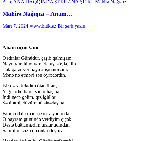
Ana
,
ANA HAQQINDA ŞEİR
,
ANA ŞEİRİ
,
Mahirə Nağıqızı
Mahirə Nağıqızı – Anam…
Mart 7, 2024
www.bitik.az
Bir şərh yazın
Anam üçün Gün
Qadınlar Günüdür, çaşıb qalmışam,
Neyniyim bilmirəm, danış, söylə, din.
Tək qərar verməyə alışmamışam,
Mənə nə etməyi sən öyrədərdin.
Bir də xatırladım ötən illəri,
Yığılardıq hamı sənin başına.
İndi necə gəlim, qızılgülləri
Səpimmi, düzümmü sinədaşına.
Birinci dəfə mən çıxmaz yadımdan
O bayram günündə verdiyim çiçək.
Dəstə bağlamışdım qızlar adından,
Sanırdım sözü də onlar deyəcək.