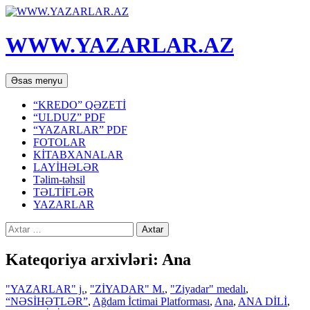
WWW.YAZARLAR.AZ
Axtar
Mühtəviyyata
Əsas menyu
keç
“KREDO” QƏZETİ
“ULDUZ” PDF
“YAZARLAR” PDF
FOTOLAR
KİTABXANALAR
LAYİHƏLƏR
Təlim-təhsil
TƏLTİFLƏR
YAZARLAR
Axtarış:
Kateqoriya arxivləri: Ana
"YAZARLAR" j.
,
"ZİYADAR" M.
,
"Ziyadar" medalı
,
“NƏSİHƏTLƏR”
,
Ağdam İctimai Platforması
,
Ana
,
ANA DİLİ
,