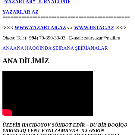
“YAZARLAR” JURNALI PDF
YAZARLAR.AZ
===============================================
<<<<
WWW.YAZARLAR.AZ
və
WWW.USTAC.AZ
>>>>
Əlaqə:
Tel: (
+994
) 70-390-39-93 E-mail: zauryazar@mail.ru
ANA
ANA HAQQINDA ŞEİR
ANA ŞEİRİ
ANALAR
ANA DİLİMİZ
ÜZEYİR HACIBƏYOV SÖHBƏT EDİR – BU BİR DƏQİQƏ
YARIMLIQ LENT EYNİ ZAMANDA XX ƏSRİN