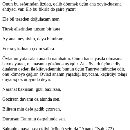
Onun bu səfərindən üzüaq, qalib dönmək üçün ana xeyir-duasına
ehtiyacı var. Elə bu fikirlə də şairə yazır:
Elə bil təzədən doğulacam mən,
Titrək əllərindən tutsam bir kərə.
Ay ana, neyniyim, deyə bilmirəm,
Ver xeyir-duanı çıxım səfərə.
Övladını yola salan ana da narahatdır. Onun hansı yaşda olmasına
baxmayaraq, o, anasının gözündə uşaqdır. Ana övladı üçün etdiyi
duaların qədəri ilə kifayətlənmir, bunun üçün Tanrıya müraciət edir,
onu köməyə çağırır. Övlad ananın yaşadığı həyəcanı, keçirdiyi təlaşı
duyaraq öz ürəyində deyir:
Narahat baxırsan, gizli baxırsan,
Gəzirsən davamı öz ahında sən.
Bilirəm min dəfə gedib çıxırsan,
Durursan Tanrının dərgahında sən.
Şairənin anaya həsr etdiyi üçüncü şeiri də “Anama”(səh.272)