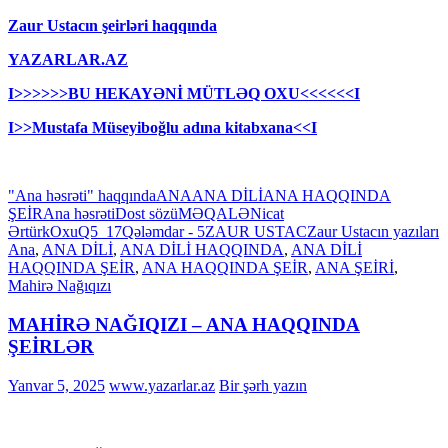
Zaur Ustacın şeirləri haqqında
YAZARLAR.AZ
I>>>>>>BU HEKAYƏNİ MÜTLƏQ OXU<<<<<<I
I>>Mustafa Müseyiboğlu adına kitabxana<<I
"Ana həsrəti" haqqında
ANA
ANA DİLİ
ANA HAQQINDA
ŞEİR
Ana həsrəti
Dost sözü
MƏQALƏ
Nicat
Ərtürk
Oxu
Q5_17
Qələmdar - 5
ZAUR USTAC
Zaur Ustacın yazıları
Ana
,
ANA DİLİ
,
ANA DİLİ HAQQINDA
,
ANA DİLİ
HAQQINDA ŞEİR
,
ANA HAQQINDA ŞEİR
,
ANA ŞEİRİ
,
Mahirə Nağıqızı
MAHİRƏ NAĞIQIZI – ANA HAQQINDA
ŞEİRLƏR
Yanvar 5, 2025
www.yazarlar.az
Bir şərh yazın