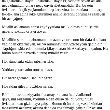
ilə göstərmək istəyir. Göstərmək istəyir ki, övladını sevən əsl ana
necə olmalıdır, onlara necə qayğı göstərməlidir. Bu, bu gün
övladlarını kiçik yaşlarından körpələr evinə, internatlara atıb qaçan
tək-tək ana adına ləkə gətirənləri analıq şərəfini qorumağa səsləyən
bir acı çağırışdır.
Müəllif əsl ananın hansı keyfiyyətlərə malik olmasını bu şeirdə
qabarıq şəkildə ortaya qoyur.
Müəllifin şeirinin qəhrəmanı namazını və orucunu bir dəfə də olsun
yadından çıxarmayan, əsl və nümunəvi bir Azərbaycan qadınıdır.
Tapdığına şükr edən, onunla kifayətlənən bir Azərbaycan qadını. Elə
bütün bunları nəzərdə tutaraq müəllif yazır:
Hər günə şükr etdin sabah ertələr,
Yaddan çıxarmadın oruc namazı.
Bir nəfər görmədi, səni bir nəfər,
Həyatdan gileyli, bəxtdən narazı.
Bütün bu əzab-əziyyətinə baxmayaraq ana öz övladlarından
qayğısını əsirgəmir, yorulub əldən düşsə də, bu yorğunluğu
övladlarından gizləməyə çalışır. Bunun üçün o heç vaxt üzündən
təbəssümü azaltmır, əksinə daha da çoxaltmağa çalışır. Öz acısını