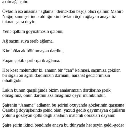
axıtmağa çatır.
Övladın isə anasına “ağlama” deməkdən başqa əlacı qalmır. Mahirə
Nağıqızının şeirində olduğu kimi övladı üçün ağlayan anaya üz
tutaraq şairə deyir:
Yenə qəlbim göynətməsin qəlbini,
Ağ saçını suya sərib ağlama.
Kim böləcək bölünməyən dərdini,
Fəqan çəkib qərib-qərib ağlama.
Hər kəsə məlumdur ki, ananın bir “can” kəlməsi, saçımıza çəkilən
bir sığalı ən ağrılı dərdimizin dərmanı, narahat gecələrimizin
rahatlığıdır.
Lakin bunun qarşılığında bizim analarımızın dərdlərinə şərik
olmağımız, onun dərdini azaltmağımız qeyri-mümkündür.
Şairənin “Anama” adlanan bu şeirini oxuyanda gözlərimin qarşısına
Qarabağ döyüşlərində şəhid olan, yaxud gedib qayıtmayan oğulların
yolunu gözləyən qəlbi dağlı anaların matəmli obrazları dayanır.
Şairə şeirin ikinci bəndində anaya bu dünyada hər şeyin gəldi-gedər