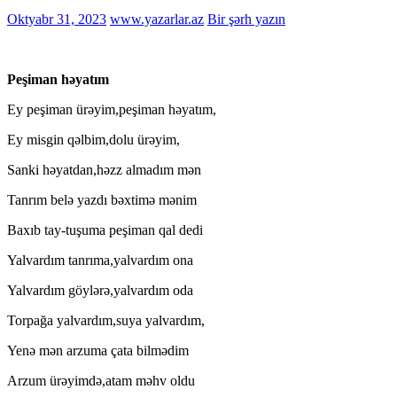
Oktyabr 31, 2023
www.yazarlar.az
Bir şərh yazın
Peşiman həyatım
Ey peşiman ürəyim,peşiman həyatım,
Ey misgin qəlbim,dolu ürəyim,
Sanki həyatdan,həzz almadım mən
Tanrım belə yazdı bəxtimə mənim
Baxıb tay-tuşuma peşiman qal dedi
Yalvardım tanrıma,yalvardım ona
Yalvardım göylərə,yalvardım oda
Torpağa yalvardım,suya yalvardım,
Yenə mən arzuma çata bilmədim
Arzum ürəyimdə,atam məhv oldu