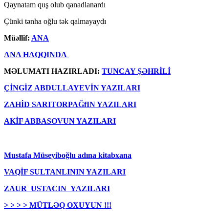
Qaynatam quş olub qanadlanardı
Çünki tənha oğlu tək qalmayaydı
Müəllif:
ANA
ANA HAQQINDA
MƏLUMATI HAZIRLADI:
TUNCAY ŞƏHRİLİ
ÇİNGİZ ABDULLAYEVİN YAZILARI
ZAHİD SARITORPAĞfIN YAZILARI
AKİF ABBASOVUN YAZILARI
Mustafa Müseyiboğlu adına kitabxana
VAQİF SULTANLININ YAZILARI
ZAUR USTACIN YAZILARI
> > > > MÜTLƏQ OXUYUN !!!