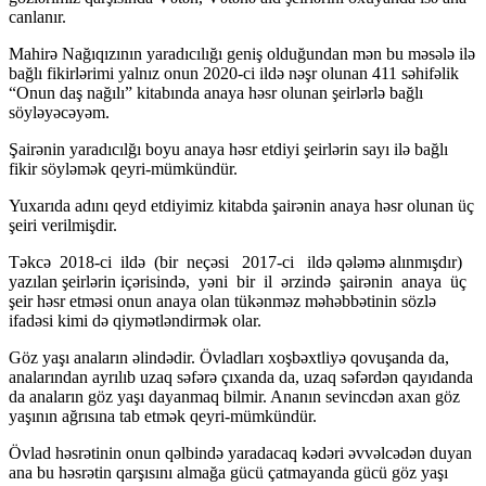
canlanır.
Mahirə Nağıqızının yaradıcılığı geniş olduğundan mən bu məsələ ilə
bağlı fikirlərimi yalnız onun 2020-ci ildə nəşr olunan 411 səhifəlik
“Onun daş nağılı” kitabında anaya həsr olunan şeirlərlə bağlı
söyləyəcəyəm.
Şairənin yaradıcılğı boyu anaya həsr etdiyi şeirlərin sayı ilə bağlı
fikir söyləmək qeyri-mümkündür.
Yuxarıda adını qeyd etdiyimiz kitabda şairənin anaya həsr olunan üç
şeiri verilmişdir.
Təkcə 2018-ci ildə (bir neçəsi 2017-ci ildə qələmə alınmışdır)
yazılan şeirlərin içərisində, yəni bir il ərzində şairənin anaya üç
şeir həsr etməsi onun anaya olan tükənməz məhəbbətinin sözlə
ifadəsi kimi də qiymətləndirmək olar.
Göz yaşı anaların əlindədir. Övladları xoşbəxtliyə qovuşanda da,
analarından ayrılıb uzaq səfərə çıxanda da, uzaq səfərdən qayıdanda
da anaların göz yaşı dayanmaq bilmir. Ananın sevincdən axan göz
yaşının ağrısına tab etmək qeyri-mümkündür.
Övlad həsrətinin onun qəlbində yaradacaq kədəri əvvəlcədən duyan
ana bu həsrətin qarşısını almağa gücü çatmayanda gücü göz yaşı