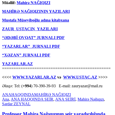
Müəllif:
Mahirə NAĞIQIZI
MAHİRƏ NAĞIQIZININ YAZILARI
Mustafa Müseyiboğlu adına kitabxana
ZAUR USTACIN YAZILARI
“ƏDƏBİ OVQAT” JURNALI PDF
“YAZARLAR” JURNALI PDF
“XƏZAN” JURNALI PDF
YAZARLAR.AZ
===============================================
<<<<
WWW.YAZARLAR.AZ
və
WWW.USTAC.AZ
>>>>
Əlaqə:
Tel: (
+994
) 70-390-39-93 E-mail: zauryazar@mail.ru
ANA
HAQQINDA
MAHİRƏ NAĞIQIZI
Ana
,
ANA HAQQINDA ŞEİR
,
ANA ŞEİRİ
,
Mahirə Nağıqızı
,
Sərdar ZEYNAL
Professor Mahirə Nağıqızının şeir yaradıcılığında