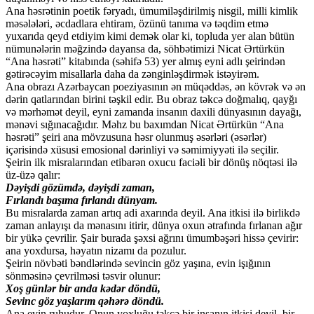
Ana həsrətinin poetik fəryadı, ümumiləşdirilmiş nisgil, milli kimlik
məsələləri, əcdadlara ehtiram, özünü tanıma və təqdim etmə
yuxarıda qeyd etdiyim kimi demək olar ki, topluda yer alan bütün
nümunələrin məğzində dayansa da, söhbətimizi Nicat Ərtürkün
“Ana həsrəti” kitabında (səhifə 53) yer almış eyni adlı şeirindən
gətirəcəyim misallarla daha da zənginləşdirmək istəyirəm.
Ana obrazı Azərbaycan poeziyasının ən müqəddəs, ən kövrək və ən
dərin qatlarından birini təşkil edir. Bu obraz təkcə doğmalıq, qayğı
və mərhəmət deyil, eyni zamanda insanın daxili dünyasının dayağı,
mənəvi sığınacağıdır. Məhz bu baxımdan Nicat Ərtürkün “Ana
həsrəti” şeiri ana mövzusuna həsr olunmuş əsərləri (əsərlər)
içərisində xüsusi emosional dərinliyi və səmimiyyəti ilə seçilir.
Şeirin ilk misralarından etibarən oxucu faciəli bir dönüş nöqtəsi ilə
üz-üzə qalır:
Dəyişdi gözümdə, dəyişdi zaman,
Fırlandı başıma fırlandı dünyam.
Bu misralarda zaman artıq adi axarında deyil. Ana itkisi ilə birlikdə
zaman anlayışı da mənasını itirir, dünya oxun ətrafında fırlanan ağır
bir yükə çevrilir. Şair burada şəxsi ağrını ümumbəşəri hissə çevirir:
ana yoxdursa, həyatın nizamı da pozulur.
Şeirin növbəti bəndlərində sevincin göz yaşına, evin işığının
sönməsinə çevrilməsi təsvir olunur:
Xoş günlər bir anda kədər döndü,
Sevinc göz yaşlarım qəhərə döndü.
Ana evin ruhudur. Onun yoxluğu təkcə bir insanın itkisi deyil, bir