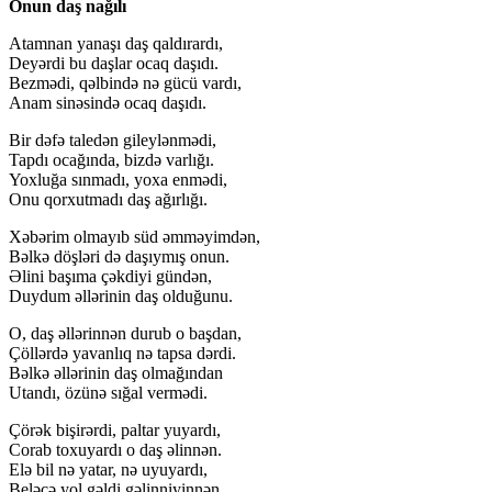
Onun daş nağılı
Atamnan yanaşı daş qaldırardı,
Deyərdi bu daşlar ocaq daşıdı.
Bezmədi, qəlbində nə gücü vardı,
Anam sinəsində ocaq daşıdı.
Bir dəfə taledən gileylənmədi,
Tapdı ocağında, bizdə varlığı.
Yoxluğa sınmadı, yoxa enmədi,
Onu qorxutmadı daş ağırlığı.
Xəbərim olmayıb süd əmməyimdən,
Bəlkə döşləri də daşıymış onun.
Əlini başıma çəkdiyi gündən,
Duydum əllərinin daş olduğunu.
O, daş əllərinnən durub o başdan,
Çöllərdə yavanlıq nə tapsa dərdi.
Bəlkə əllərinin daş olmağından
Utandı, özünə sığal vermədi.
Çörək bişirərdi, paltar yuyardı,
Corab toxuyardı o daş əlinnən.
Elə bil nə yatar, nə uyuyardı,
Beləcə yol gəldi gəlinniyinnən.