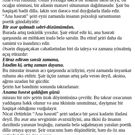
ocağın sönməsi, bir ailənin mənəvi sütununun dağılmasıdır. Şair bu
həqiqəti bədii dillə, lakin son dərəcə real duyğularla ifadə edir.
“Ana həsrəti” şeiri eyni zamanda insanın psixoloji sarsıntısının
poetik gündəliyidir:
Bir əsər qalmadı səbri-dözümümdən.
Burada artıq təskinlik yoxdur. Şair etiraf edir ki, ana həsrəti
qarşısında ən möhkəm iradə belə sarsılır. Bu etiraf şeiri daha da
səmimi və inandırıcı edir.
Əsərin diqqətçəkən cəhətlərindən biri də taleyə və zamana yönəlmiş
açıq etirazdır:
Etiraz edirəm sənsiz zamana,
İstədim ki, artıq zaman dayana.
Bu misralar insanın acı qarşısında acizliyini, eyni zamanda üsyankar
ruhunu əks etdirir. Şair üçün zaman artıq şəfa verən deyil, əksinə,
ağrını uzadan bir gücdür.
Şeirin hər bəndinin sonunda təkrarlanan:
Anama həsrət qaldığım günü
misrası bir növ şeirin ürək döyüntüsünə çevrilir. Bu təkrar oxucunun
yaddaşına həkk olunur və ana itkisinin unutulmaz, dəyişməz bir
həqiqət olduğunu vurğulayır.
Nicat Ərtürkün “Ana həsrəti” şeiri sadəcə bir şəxsi kədərin ifadəsi
deyil. Bu əsər ana sevgisinin əvəzsizliyini, ana itkisi ilə insanın
daxilində yaranan boşluğu, zamanla belə sağalmayan yaraları poetik
dillə ortaya qoyur. Şeir oxucunu həm düşündürür, həm də öz ana