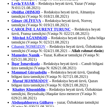
Leyla YAŞAR
– Redaksiya heyəti üzvü, Yazar (Vəsiqə
N:011/21.08.2021)
Əbülfəz ƏHMƏD
– Redaksiya heyəti üzvü, Almaniya
təmsilçisi (Vəsiqə N: 018/21.08.2021)
Günay ƏLİYEVA
– Redaksiya heyəti üzvü, Norveç
təmsilçisi (Vəsiqə N: 019/21.08.2021)
CAROLİNE LAURENT TURUNC
– Redaksiya heyəti
üzvü, Fransa təmsilçisi (Vəsiqə N: 022/21.08.2021)
Mövlud AĞAMMƏD
– Redaksiya heyəti üzvü, Quba bölgə
təmsilçisi (Vəsiqə N: 023/21.08.2021)
Cihangir NOMOZOV
– Redaksiya heyəti üzvü, Özbəkistan
təmsilçisi (Vəsiqə N: 024/21.08.2021 –
Allah rəhmət eləsin
)
Mamedov Namik
–
Yazar, Kəlbəcər təmsilçisi (Vəsiqə N:
025/21.08.2021)
İlqar İsmayılzadə
–
Redaksiya heyəti üzvü – Cənub bölgəsi
üzrə təmsilçisi (Vəsiqə N: 026/21.08.2021)
Məmməd Gürşadoğlu
–
Redaksiya heyəti üzvü, Qarabağ
bölgəsi üzrə təmsilçisi (Vəsiqə N: 027/21.08.2021)
Murad MƏMMƏDOV
–
Redaksiya heyəti üzvü, Qazax
bölgəsi üzrə təmsilçisi (Vəsiqə N: 028/21.08.2021)
Khaitov Khusniddin
– Redaksiya heyəti üzvü, Özbəkistan
təmsilçisi, Beynəlxalq Əlaqələr üzrə menecer (Vəsiqə N:
029/21.08.2021)
Abduqahhorova Gülhayo
– yazar, Özbəkistan təmsilçisi
(Vəsiqə N: 030/21.08.2021)