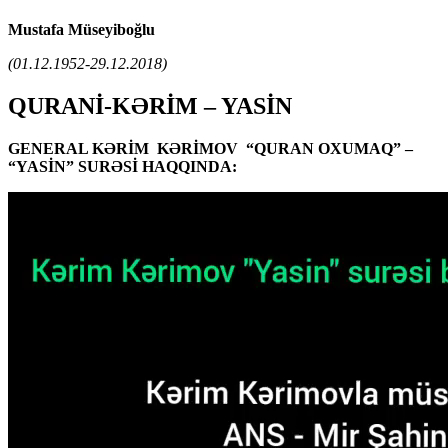
Mustafa Müseyiboğlu
(01.12.1952-29.12.2018)
QURANİ-KƏRİM – YASİN
GENERAL KƏRİM KƏRİMOV “QURAN OXUMAQ” –
“YASİN” SURƏSİ HAQQINDA: