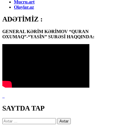
Mucru.art
Olaylar.az
ADƏTİMİZ :
GENERAL KƏRİM KƏRİMOV “QURAN
OXUMAQ”-“YASİN” SURƏSİ HAQQINDA:
SAYTDA TAP
Axtarış: