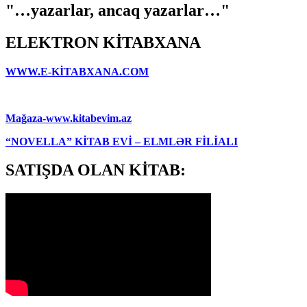
"…yazarlar, ancaq yazarlar…"
ELEKTRON KİTABXANA
WWW.E-KİTABXANA.COM
Mağaza-www.kitabevim.az
“NOVELLA” KİTAB EVİ – ELMLƏR FİLİALI
SATIŞDA OLAN KİTAB: