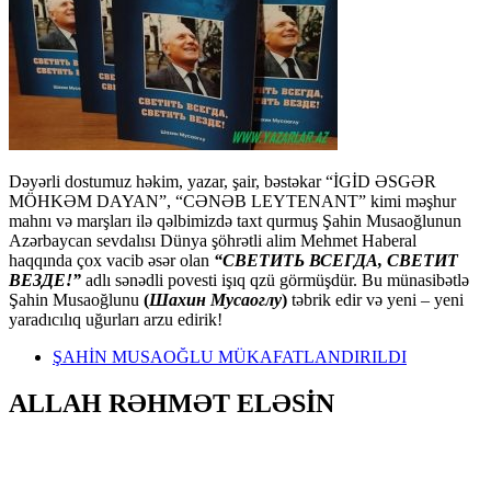
Dəyərli dostumuz həkim, yazar, şair, bəstəkar “İGİD ƏSGƏR
MÖHKƏM DAYAN”, “CƏNƏB LEYTENANT” kimi məşhur
mahnı və marşları ilə qəlbimizdə taxt qurmuş Şahin Musaoğlunun
Azərbaycan sevdalısı Dünya şöhrətli alim Mehmet Haberal
haqqında çox vacib əsər olan
“СВЕТИТЬ ВСЕГДА, СВЕТИТ
ВЕЗДЕ!”
adlı sənədli povesti işıq qzü görmüşdür. Bu münasibətlə
Şahin Musaoğlunu
(
Шахин Мусаоглу
)
təbrik edir və yeni – yeni
yaradıcılıq uğurları arzu edirik!
ŞAHİN MUSAOĞLU MÜKAFATLANDIRILDI
ALLAH RƏHMƏT ELƏSİN