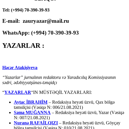
Tel: (+994) 70-390-39-93
E-mail: zauryazar@mail.ru
WhatsApp: (
+994
) 70-390-39-93
YAZARLAR :
Həcər Atakişiyeva
“Yazarlar” jurnalının redaktoru və Yaradıcılıq Komissiyasının
sədri, ədəbiyyatşünas-tənqidçı
“
YAZARLAR
“IN MÜSTƏQİL YAZARLARI:
Aytac İBRAHİM
– Redaksiya heyəti üzvü, Qax bölgə
təmsilçisi (Vəsiqə N: 006/21.08.2021)
Səma MUĞANNA
– Redaksiya heyəti üzvü, Yazar (Vəsiqə
N: 007/21.08.2021)
Nuranə RAFAİLQIZI
– Redaksiya heyəti üzvü, Göyçay
bölgə təmsilçisi (Vəsiqə N: 010/21.08.2021)