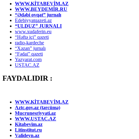
WWW.KİTABEVİM.AZ
WWW.BEYDEMİR.RU
“Ədəbi ovqat” jurnalı
Edebiyyatqazeti.az
“ULDUZ” JURNALI
www.xudaferin.eu
“Həftə içi” qəzeti
radio-kardeche
“Xəzan” jurnalı
“Fədai” qəzeti
Yazyarat.com
USTAC.AZ
FAYDALIDIR :
WWW.KİTABEVİM.AZ
Aztc.gov.az (tərcümə)
Mucrunesriyyati.az
WWW.USTAC.AZ
Kitabevim.az
Litinstitut.ru
Valideyn.az