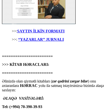
>>:
SAYTIN İLKİN FORMATI
>>:
“YAZARLAR” JURNALI
=======================
>>> KİTAB HƏRACLARI:
=======================
Əlinizdə olan qiymətli kitabları (
zər qədrini zərgər bilər
) onu
axtaranlara
HƏRRAC
yolu ilə satmaq istəyirsinizsə bizimlə əlaqə
saxlayın:
ƏLAQƏ VASİTƏLƏRİ:
Tel: (+994) 70-390-39-93