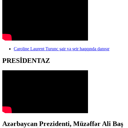
Caroline Laurent Turunc şair və şeir haqqında danışır
PRESİDENTAZ
Azərbaycan Prezidenti, Müzəffər Ali Baş