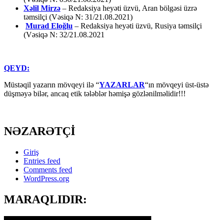
Xəlil Mirzə
– Redaksiya heyəti üzvü, Aran bölgəsi üzrə
təmsilçi (Vəsiqə N: 31/21.08.2021)
Murad Eloğlu
– Redaksiya heyəti üzvü, Rusiya təmsilçi
(Vəsiqə N: 32/21.08.2021
QEYD:
Müstəqil yazarın mövqeyi ilə “
YAZARLAR
“ın mövqeyi üst-üstə
düşməyə bilər, ancaq etik tələblər həmişə gözlənilməlidir!!!
NƏZARƏTÇİ
Giriş
Entries feed
Comments feed
WordPress.org
MARAQLIDIR: