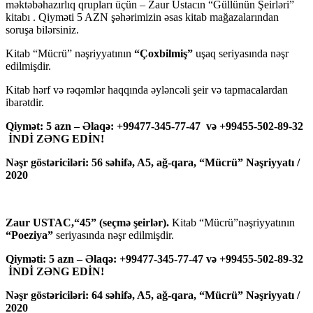
məktəbəhazırlıq qrupları üçün – Zaur Ustacın “Güllünün Şeirləri”
kitabı . Qiyməti 5 AZN şəhərimizin əsas kitab mağazalarından
soruşa bilərsiniz.
Kitab “Mücrü” nəşriyyatının
“Çoxbilmiş”
uşaq seriyasında nəşr
edilmişdir.
Kitab hərf və rəqəmlər haqqında əyləncəli şeir və tapmacalardan
ibarətdir.
Qiymət: 5 azn – Əlaqə: +99477-345-77-47 və +99455-502-89-32
İNDİ ZƏNG EDİN!
Nəşr göstəriciləri: 56 səhifə, A5, ağ-qara, “Mücrü” Nəşriyyatı /
2020
Zaur USTAC,“45” (seçmə şeirlər).
Kitab “Mücrü”nəşriyyatının
“Poeziya”
seriyasında nəşr edilmişdir.
Qiyməti: 5 azn – Əlaqə: +99477-345-77-47 və +99455-502-89-32
İNDİ ZƏNG EDİN!
Nəşr göstəriciləri: 64 səhifə, A5, ağ-qara, “Mücrü” Nəşriyyatı /
2020