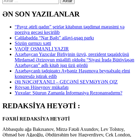
ƏN SON YAZILANLAR
“Payız ətirli qadın” şeirlər kitabının təqdimat mərasimi və
poeziya gecəsi keçirilib
Cəlilabadda “Nar Bağı” ailəvi-uşaq parkı
Sözün qırmızı xətti
VAQİF OSMANLI YAZIR
Azərbaycan Yazıçılar Birliyinin üzvü, prezident təqaüdçüsü
Mirdaməd Əzizovun müəllifi olduğu “Siyasi İradə Bütövləşən
Azərbaycan” adlı kitab işıq üzü gördü
Azərbaycanlı tədqiqatçı Aybəniz Haşımova beynəlxalq elmi
konqresdə iştirak edib
Əli NƏCƏFXANLI – GECƏNİ SEVMƏYƏN QIZ
Rövşən Hüseynov mükafatı
Yuxular: Şüurun Zamanla İnformasiya Rezonansıdırmı?
REDAKSİYA HEYƏTİ :
FƏXRİ REDAKSİYA HEYƏTİ
Abbasqulu ağa Bakıxanov, Mirzə Fətəli Axundov, Lev Tolstoy,
Əhməd bəy Ağaoğlu, Əbdürrəhim bəy Haqverdiyev, Cek London,