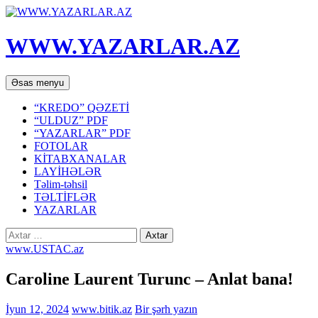
WWW.YAZARLAR.AZ
Axtar
Mühtəviyyata
Əsas menyu
keç
“KREDO” QƏZETİ
“ULDUZ” PDF
“YAZARLAR” PDF
FOTOLAR
KİTABXANALAR
LAYİHƏLƏR
Təlim-təhsil
TƏLTİFLƏR
YAZARLAR
Axtarış:
www.USTAC.az
Caroline Laurent Turunc – Anlat bana!
İyun 12, 2024
www.bitik.az
Bir şərh yazın