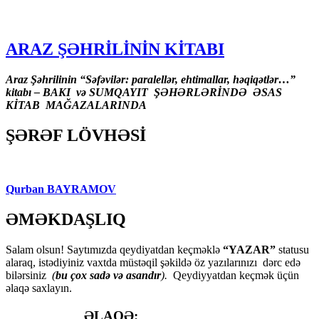
ARAZ ŞƏHRİLİNİN KİTABI
Araz Şəhrilinin “Səfəvilər: paralellər, ehtimallar, həqiqətlər…”
kitabı – BAKI və SUMQAYIT ŞƏHƏRLƏRİNDƏ ƏSAS
KİTAB MAĞAZALARINDA
ŞƏRƏF LÖVHƏSİ
Qurban BAYRAMOV
ƏMƏKDAŞLIQ
Salam olsun! Saytımızda qeydiyatdan keçməklə
“YAZAR”
statusu
alaraq, istədiyiniz vaxtda müstəqil şəkildə öz yazılarınızı dərc edə
bilərsiniz
(
bu çox sadə və asandır
).
Qeydiyyatdan keçmək üçün
əlaqə saxlayın.
ƏLAQƏ: