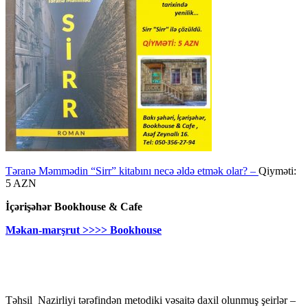
Təranə Məmmədin “Sirr” kitabını necə əldə etmək olar? –
Qiyməti:
5 AZN
İçərişəhər Bookhouse & Cafe
Məkan-marşrut >>>> Bookhouse
Təhsil Nazirliyi tərəfindən metodiki vəsaitə daxil olunmuş şeirlər –