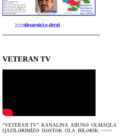
>>>siirsarnici-e-dergi
===================================
VETERAN TV
“VETERAN TV” KANALINA ABUNƏ OLMAQLA
QAZİLƏRIMİZƏ DƏSTƏK OLA BİLƏRİK: >>>>