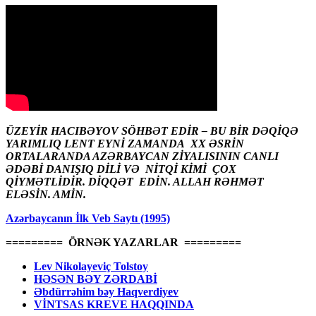
ÜZEYİR HACIBƏYOV SÖHBƏT EDİR – BU BİR DƏQİQƏ
YARIMLIQ LENT EYNİ ZAMANDA XX ƏSRİN
ORTALARANDA AZƏRBAYCAN ZİYALISININ CANLI
ƏDƏBİ DANIŞIQ DİLİ VƏ NİTQİ KİMİ ÇOX
QİYMƏTLİDİR. DİQQƏT EDİN. ALLAH RƏHMƏT
ELƏSİN. AMİN.
Azərbaycanın İlk Veb Saytı (1995)
========= ÖRNƏK YAZARLAR =========
Lev Nikolayeviç Tolstoy
HƏSƏN BƏY ZƏRDABİ
Əbdürrəhim bəy Haqverdiyev
VİNTSAS KREVE HAQQINDA