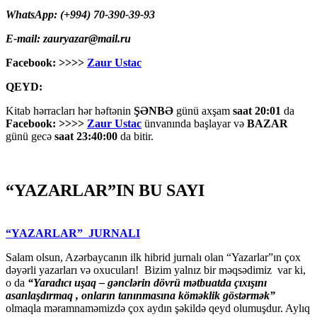
WhatsApp: (+994) 70-390-39-93
E-mail: zauryazar@mail.ru
Facebook: >>>>
Zaur Ustac
QEYD:
Kitab hərracları hər həftənin
ŞƏNBƏ
günü axşam
saat 20:01
da
Facebook: >>>>
Zaur Ustac
ünvanında başlayar və
BAZAR
günü gecə
saat 23:40:00
da bitir.
“YAZARLAR”IN BU SAYI
“YAZARLAR” JURNALI
Salam olsun, Azərbaycanın ilk hibrid jurnalı olan “Yazarlar”ın çox
dəyərli yazarları və oxucuları! Bizim yalnız bir məqsədimiz var ki,
o da
“
Yaradıcı uşaq – gәnclәrin dövrü mәtbuatda çıxışını
asanlaşdırmaq , onların tanınmasına kömәklik göstәrmәk”
olmaqla məramnaməmizdə çox aydın şəkildə qeyd olumuşdur. Aylıq