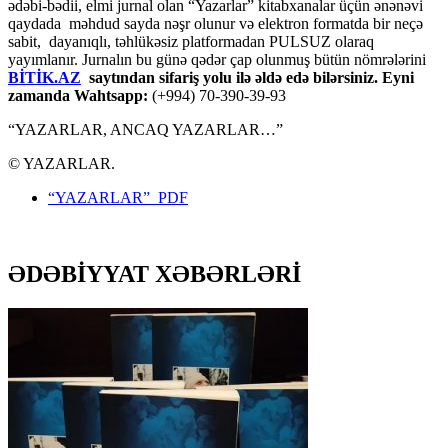
ədəbi-bədii, elmi jurnal olan “Yazarlar” kitabxanalar üçün ənənəvi
qaydada məhdud sayda nəşr olunur və elektron formatda bir neçə
sabit, dayanıqlı, təhlükəsiz platformadan PULSUZ olaraq
yayımlanır. Jurnalın bu günə qədər çap olunmuş bütün nömrələrini
BİTİK.AZ
saytından sifariş yolu ilə əldə edə bilərsiniz. Eyni
zamanda Wahtsapp:
(+994) 70-390-39-93
“YAZARLAR, ANCAQ YAZARLAR…”
© YAZARLAR.
“YAZARLAR” PDF
ƏDƏBİYYAT XƏBƏRLƏRİ