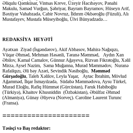
Əliqulu Qəmküsar, Vintsas Kreve, Üzeyir Hacıbəyov, Pənahi
Makulu, Səməd Vurğun, Şəhriyar, Bayram Bayramov, Hüseyn Arif,
Bəxtiyar Vahabzadə, Cabir Novruz, İldırım Əkbəroğlu (Füzuli), Alı
Mustafayev, Mustafa Müseyiboğlu, Ülvi Bünyadzadə…
REDAKSİYA HEYƏTİ
Ayətxan Ziyad (İsgəndərov), Akif Abbasov, Mahirə Nağıqızı,
Vüqar Əhməd, Mehman Həsənli, Təranə Məmməd, Aydın Xan
Əbilov, Kamal Camalov, Günnur Ağayeva, Rizvan Fikrətoğlu, Xəlil
Mirzə, Aysel Nazim, Səma Muğanna, Murad Məmmədov, Nuranə
Rafailqızı, Əli bəy Azəri, Sevindik Nəsiboğlu,
Məmməd
Gürşadoğlu
, Taleh Xəlilov, Leyla Yaşar, Aytac İbrahim, Mövlud
Ağamməd, İlqar İsmayılzadə, Südabə Məmmədova, Aysu Türkel,
Murad Eloğlu, Rafiq Hümmət (Gürcüstan), Faruk Habiboğlu
(Türkiyə), Khaitov Khusniddin (Özbəkistan), Əbülfəz Əhməd
(Almaniya), Günay Əliyeva (Norveç). Caroline Laurent Turunc
(Fransa).
=====================
Təsisçi və Baş redaktor: