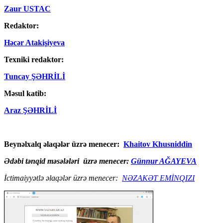
Zaur USTAC
Redaktor:
Həcər Atakişiyeva
Texniki redaktor:
Tuncay ŞƏHRİLİ
Məsul katib:
Araz ŞƏHRİLİ
Beynəlxalq əlaqələr üzrə menecer:
Khaitov Khusniddin
Ədəbi tənqid məsələləri üzrə menecer:
Günnur AĞAYEVA
İctimaiyyətlə əlaqələr üzrə menecer:
NƏZAKƏT EMİNQIZI