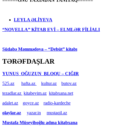
======ONU YAXINDAN TANIYAQ======
LEYLA ƏLİYEVA
“NOVELLA” KİTAB EVİ – ELMLƏR FİLİALI
Südabə Məmmədova – “Debüt” kitabı
TƏRƏFDAŞLAR
YUNUS OĞUZUN BLOQU – CIĞIR
525.az
hafta.az
kultur.az
butov.az
tezadlar.az
kitabevim.az
kitabxana.net
adalet.az
goyce.az
radio-kardeche
olaylar.az
yazar.in
mustaqil.az
Mustafa Müseyiboğlu adına kitabxana