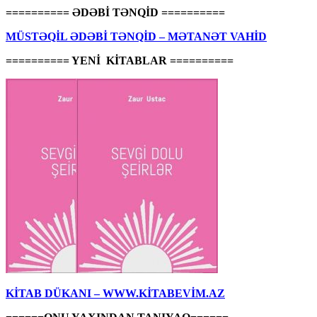
========== ƏDƏBİ TƏNQİD ==========
MÜSTƏQİL ƏDƏBİ TƏNQİD – MƏTANƏT VAHİD
========== YENİ KİTABLAR ==========
KİTAB DÜKANI – WWW.KİTABEVİM.AZ