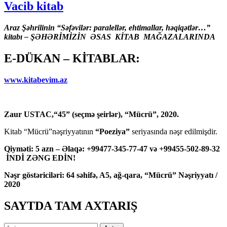
Vacib kitab
Araz Şəhrilinin “Səfəvilər: paralellər, ehtimallar, həqiqətlər…”
kitabı – ŞƏHƏRİMİZİN ƏSAS KİTAB MAĞAZALARINDA
E-DÜKAN – KİTABLAR:
www.kitabevim.az
Zaur USTAC,“45” (seçmə şeirlər), “Mücrü”, 2020.
Kitab “Mücrü”nəşriyyatının
“Poeziya”
seriyasında nəşr edilmişdir.
Qiyməti: 5 azn – Əlaqə: +99477-345-77-47 və +99455-502-89-32
İNDİ ZƏNG EDİN!
Nəşr göstəriciləri: 64 səhifə, A5, ağ-qara, “Mücrü” Nəşriyyatı /
2020
SAYTDA TAM AXTARIŞ
Axtarış: