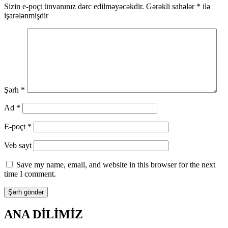
Sizin e-poçt ünvanınız dərc edilməyəcəkdir.
Gərəkli sahələr
*
ilə
işarələnmişdir
Şərh
*
Ad
*
E-poçt
*
Veb sayt
Save my name, email, and website in this browser for the next
time I comment.
ANA DİLİMİZ