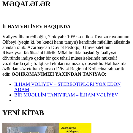
MƏQALƏLƏR
İLHAM VƏLİYEV HAQQINDA
Vəliyev İlham Əli oğlu, 7 oktyabr 1959 –cu ildə Tovuzu rayonunun
Əlibəyi (yəqin ki, bu kəndi hamı tanıyır) kəndində müəllim ailəsində
anadan olub. Azərbaycan Dövlət Pedoqoji Universitetinin
Riyaziyyat fakültəsini bitirib. Müəllimliklə başladığı fəaliyyəti
dövründə indiyə qədər bir çox təhsil müəssisələrində müxtəlif
vəzifələrdə çalışıb. İqtisad elmləri namizədi, dosentdir. Hal-hazırda
özündən söz etdirən Şamaxı Dövlət Regional Kollecinə rəhbərlik
edir.
QƏHRƏMANIMIZI YAXINDAN TANIYAQ:
İLHAM VƏLİYEV – STEREOTİPLƏRİ YOX EDƏN
ADAM
BİR MÜƏLLİM TANIYIRAM – İLHAM VƏLİYEV
YENİ KİTAB