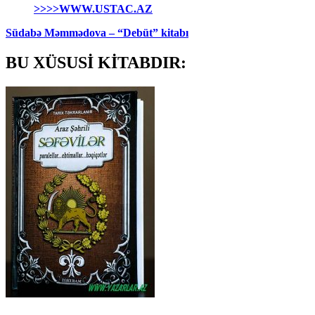
>>>>WWW.USTAC.AZ
Südabə Məmmədova – “Debüt” kitabı
BU XÜSUSİ KİTABDIR: