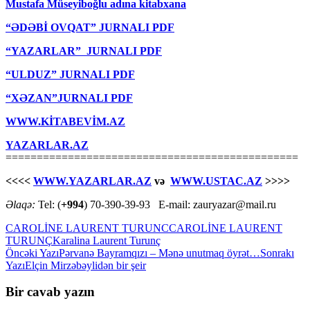
Mustafa Müseyiboğlu adına kitabxana
“ƏDƏBİ OVQAT” JURNALI PDF
“YAZARLAR” JURNALI PDF
“ULDUZ” JURNALI PDF
“XƏZAN”JURNALI PDF
WWW.KİTABEVİM.AZ
YAZARLAR.AZ
===============================================
<<<<
WWW.YAZARLAR.AZ
və
WWW.USTAC.AZ
>>>>
Əlaqə:
Tel: (
+994
) 70-390-39-93 E-mail: zauryazar@mail.ru
CAROLİNE LAURENT TURUNC
CAROLİNE LAURENT
TURUNÇ
Karalina Laurent Turunç
Yazılar
Öncəki Yazı
Pərvanə Bayramqızı – Mənə unutmaq öyrət…
Sonrakı
Yazı
Elçin Mirzəbəylidən bir şeir
üzrə
naviqasiya
Bir cavab yazın