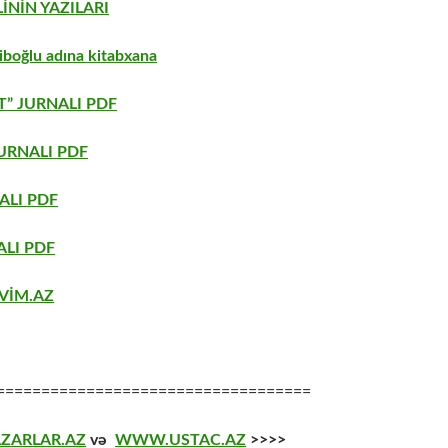
İNİN YAZILARI
boğlu adına kitabxana
” JURNALI PDF
URNALI PDF
ALI PDF
LI PDF
VİM.AZ
===================================
ZARLAR.AZ
və
WWW.USTAC.AZ
>>>>