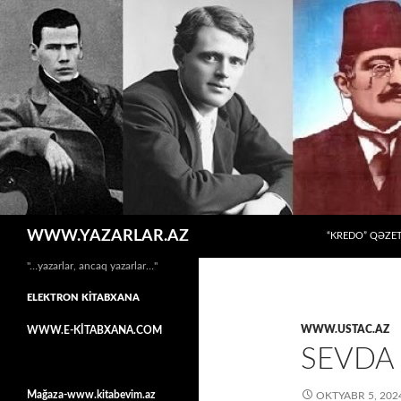
MÜHTƏVIYYATA
Axtar
WWW.YAZARLAR.AZ
“KREDO” QƏZET
"…yazarlar, ancaq yazarlar…"
ELEKTRON KİTABXANA
WWW.USTAC.AZ
WWW.E-KİTABXANA.COM
SEVDA 
Mağaza-www.kitabevim.az
OKTYABR 5, 202