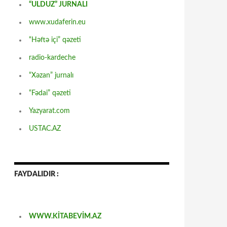
“ULDUZ” JURNALI
www.xudaferin.eu
“Həftə içi” qəzeti
radio-kardeche
“Xəzan” jurnalı
“Fədai” qəzeti
Yazyarat.com
USTAC.AZ
FAYDALIDIR :
WWW.KİTABEVİM.AZ