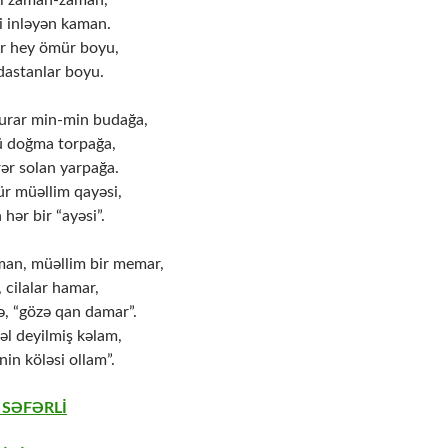
bol zaman-zaman,
 inləyən kaman.
ər hey ömür boyu,
dastanlar boyu.
urar min-min budağa,
ü doğma torpağa,
rər solan yarpağa.
r müəllim qayəsi,
hər bir “ayəsi”.
man, müəllim bir memar,
, cilalar hamar,
ə, “gözə qan damar”.
əl deyilmiş kəlam,
nin köləsi ollam”.
 SƏFƏRLİ