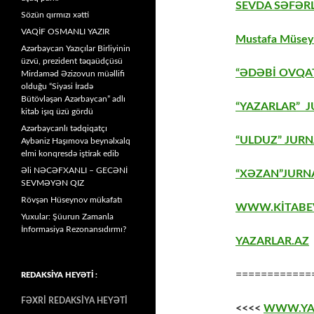
SEVDA SƏFƏRL
Sözün qırmızı xətti
VAQİF OSMANLI YAZIR
Mustafa Müseyi
Azərbaycan Yazıçılar Birliyinin
üzvü, prezident təqaüdçüsü
“ƏDƏBİ OVQAT
Mirdaməd Əzizovun müəllifi
olduğu “Siyasi İradə
Bütövləşən Azərbaycan” adlı
“YAZARLAR” J
kitab işıq üzü gördü
Azərbaycanlı tədqiqatçı
“ULDUZ” JURN
Aybəniz Haşımova beynəlxalq
elmi konqresdə iştirak edib
Əli NƏCƏFXANLI – GECƏNİ
“XƏZAN”JURNA
SEVMƏYƏN QIZ
Rövşən Hüseynov mükafatı
WWW.KİTABE
Yuxular: Şüurun Zamanla
İnformasiya Rezonansıdırmı?
YAZARLAR.AZ
============
REDAKSİYA HEYƏTİ :
FƏXRİ REDAKSİYA HEYƏTİ
<<<<
WWW.YA