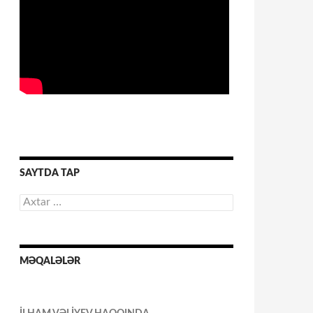
SAYTDA TAP
Axtarış:
MƏQALƏLƏR