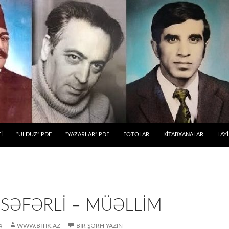
 KEÇ
İ
“ULDUZ” PDF
“YAZARLAR” PDF
FOTOLAR
KİTABXANALAR
LAY
SƏFƏRLİ – MÜƏLLİM
4
WWW.BITIK.AZ
BIR ŞƏRH YAZIN