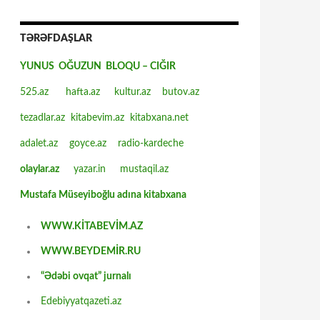
TƏRƏFDAŞLAR
YUNUS OĞUZUN BLOQU – CIĞIR
525.az
hafta.az
kultur.az
butov.az
tezadlar.az
kitabevim.az
kitabxana.net
adalet.az
goyce.az
radio-kardeche
olaylar.az
yazar.in
mustaqil.az
Mustafa Müseyiboğlu adına kitabxana
WWW.KİTABEVİM.AZ
WWW.BEYDEMİR.RU
“Ədəbi ovqat” jurnalı
Edebiyyatqazeti.az