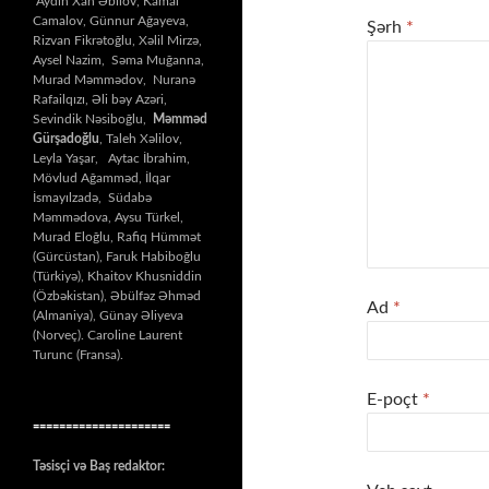
Aydın Xan Əbilov, Kamal
Camalov, Günnur Ağayeva,
Şərh
*
Rizvan Fikrətoğlu, Xəlil Mirzə,
Aysel Nazim, Səma Muğanna,
Murad Məmmədov, Nuranə
Rafailqızı, Əli bəy Azəri,
Sevindik Nəsiboğlu,
Məmməd
Gürşadoğlu
, Taleh Xəlilov,
Leyla Yaşar, Aytac İbrahim,
Mövlud Ağamməd, İlqar
İsmayılzadə, Südabə
Məmmədova, Aysu Türkel,
Murad Eloğlu, Rafiq Hümmət
(Gürcüstan), Faruk Habiboğlu
(Türkiyə), Khaitov Khusniddin
(Özbəkistan), Əbülfəz Əhməd
Ad
*
(Almaniya), Günay Əliyeva
(Norveç). Caroline Laurent
Turunc (Fransa).
E-poçt
*
=====================
Təsisçi və Baş redaktor: