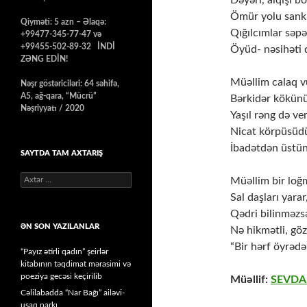
Dəyəri, alqışı 
Ömür yolu sanki
Qiyməti: 5 azn – Əlaqə:
Qığılcımlar səp
+99477-345-77-47 və
+99455-502-89-32 İNDİ
Öyüd- nəsihəti 
ZƏNG EDİN!
Müəllim calaq v
Nəşr göstəriciləri: 64 səhifə,
A5, ağ-qara, “Mücrü”
Bərkidər kökün
Nəşriyyatı / 2020
Yaşıl rəng də ve
Nicat körpüsüdü
İbadətdən üstün 
SAYTDA TAM AXTARIŞ
Axtarış:
Müəllim bir loğ
Sal daşları yarar
Qədri bilinməzs
ƏN SON YAZILANLAR
Nə hikmətli, göz
“Bir hərf öyrədə
“Payız ətirli qadın” şeirlər
kitabının təqdimat mərasimi və
poeziya gecəsi keçirilib
Müəllif:
SEVDA
Cəlilabadda “Nar Bağı” ailəvi-
uşaq parkı