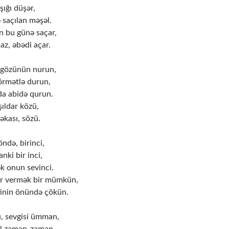
şığı düşər,
 saçılan məşəl.
n bu günə saçar,
az, əbədi açar.
 gözünün nurun,
örmətlə durun,
a abidə qurun.
şıldar közü,
əkası, sözü.
öndə, birinci,
nki bir inci,
k onun sevinci.
r vermək bir mümkün,
inin önündə çökün.
u, sevgisi ümman,