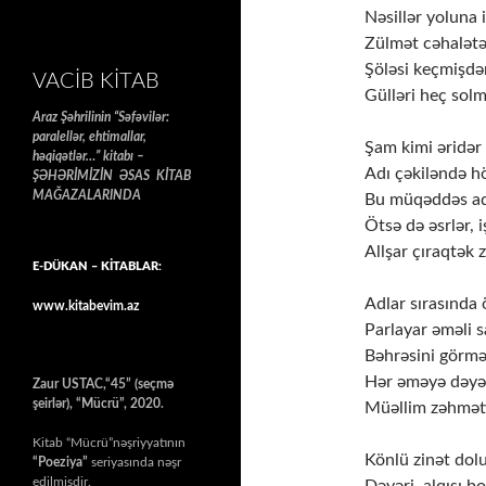
Nəsillər yoluna i
Zülmət cəhalətə
Şöləsi keçmişdə
VACIB KITAB
Gülləri heç solm
Araz Şəhrilinin “Səfəvilər:
paralellər, ehtimallar,
Şam kimi əridər
həqiqətlər…” kitabı –
Adı çəkiləndə h
ŞƏHƏRİMİZİN ƏSAS KİTAB
MAĞAZALARINDA
Bu müqəddəs ad
Ötsə də əsrlər, i
Allşar çıraqtək z
E-DÜKAN – KİTABLAR:
Adlar sırasında 
www.kitabevim.az
Parlayar əməli sa
Bəhrəsini görmə
Hər əməyə dəyə
Zaur USTAC,“45” (seçmə
şeirlər), “Mücrü”, 2020.
Müəllim zəhmət
Kitab “Mücrü”nəşriyyatının
Könlü zinət dol
“Poeziya”
seriyasında nəşr
edilmişdir.