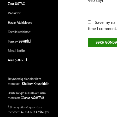
Veb sayt
Zaur USTAC
Redaktor:
Save my nam
Həcər Atakişiyeva
time I comment
Texniki redaktor:
Tuncay ŞƏHRİLİ
Məsul katib:
Araz ŞƏHRİLİ
Beynəlxalq əlaqələr üzrə
menecer:
Khaitov Khusniddin
Ədəbi tənqid məsələləri üzrə
menecer:
Günnur AĞAYEVA
İctimaiyyətlə əlaqələr üzrə
menecer:
NƏZAKƏT EMİNQIZI