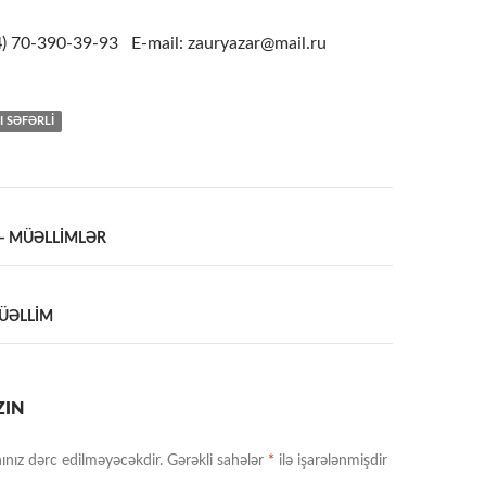
4
) 70-390-39-93 E-mail: zauryazar@mail.ru
I SƏFƏRLI
 – MÜƏLLİMLƏR
a
ÜƏLLİM
ZIN
ınız dərc edilməyəcəkdir.
Gərəkli sahələr
*
ilə işarələnmişdir