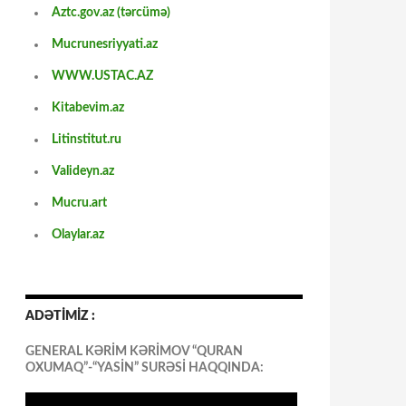
Aztc.gov.az (tərcümə)
Mucrunesriyyati.az
WWW.USTAC.AZ
Kitabevim.az
Litinstitut.ru
Valideyn.az
Mucru.art
Olaylar.az
ADƏTİMİZ :
GENERAL KƏRİM KƏRİMOV “QURAN
OXUMAQ”-“YASİN” SURƏSİ HAQQINDA: