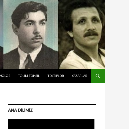
İHƏLƏR
TƏLIM-TƏHSIL
TƏLTİFLƏR
YAZARLAR
ANA DİLİMİZ