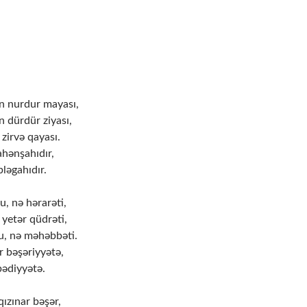
n nurdur mayası,
 dürdür ziyası,
 zirvə qayası.
ahənşahıdır,
bləgahıdır.
, nə hərarəti,
yetər qüdrəti,
u, nə məhəbbəti.
r bəşəriyyətə,
bədiyyətə.
ızınar bəşər,