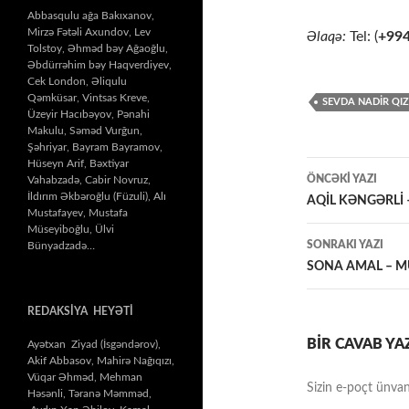
Abbasqulu ağa Bakıxanov,
Mirzə Fətəli Axundov, Lev
Əlaqə:
Tel: (
+99
Tolstoy, Əhməd bəy Ağaoğlu,
Əbdürrəhim bəy Haqverdiyev,
Cek London, Əliqulu
Qəmküsar, Vintsas Kreve,
SEVDA NADIR QIZ
Üzeyir Hacıbəyov, Pənahi
Makulu, Səməd Vurğun,
Şəhriyar, Bayram Bayramov,
Hüseyn Arif, Bəxtiyar
Yazılar
ÖNCƏKI YAZI
Vahabzadə, Cabir Novruz,
İldırım Əkbəroğlu (Füzuli), Alı
üzrə
AQİL KƏNGƏRLİ
Mustafayev, Mustafa
Müseyiboğlu, Ülvi
naviqasiy
SONRAKI YAZI
Bünyadzadə…
SONA AMAL – M
REDAKSİYA HEYƏTİ
BIR CAVAB YA
Ayətxan Ziyad (İsgəndərov),
Akif Abbasov, Mahirə Nağıqızı,
Vüqar Əhməd, Mehman
Sizin e-poçt ünvan
Həsənli, Təranə Məmməd,