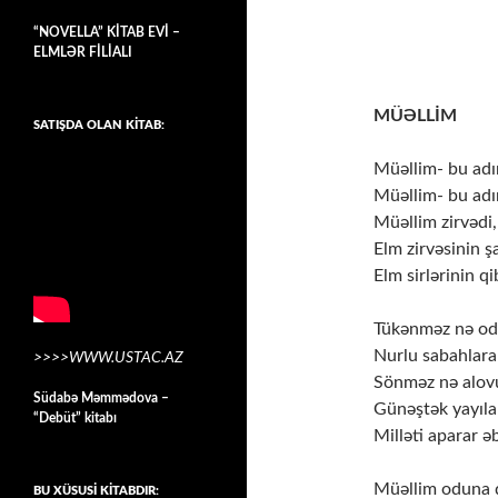
“NOVELLA” KİTAB EVİ –
ELMLƏR FİLİALI
MÜƏLLİM
SATIŞDA OLAN KİTAB:
Müəllim- bu adı
Müəllim- bu adın
Müəllim zirvədi,
Elm zirvəsinin ş
Elm sirlərinin qi
Tükənməz nə odu
Nurlu sabahlara 
>>>>WWW.USTAC.AZ
Sönməz nə alov
Südabə Məmmədova –
Günəştək yayıla
“Debüt” kitabı
Milləti aparar ə
Müəllim oduna q
BU XÜSUSİ KİTABDIR: