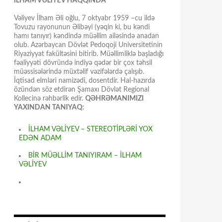
İLHAM VƏLİYEV HAQQINDA
Vəliyev İlham Əli oğlu, 7 oktyabr 1959 –cu ildə
Tovuzu rayonunun Əlibəyi (yəqin ki, bu kəndi
hamı tanıyır) kəndində müəllim ailəsində anadan
olub. Azərbaycan Dövlət Pedoqoji Universitetinin
Riyaziyyat fakültəsini bitirib. Müəllimliklə başladığı
fəaliyyəti dövründə indiyə qədər bir çox təhsil
müəssisələrində müxtəlif vəzifələrdə çalışıb.
İqtisad elmləri namizədi, dosentdir. Hal-hazırda
özündən söz etdirən Şamaxı Dövlət Regional
Kollecinə rəhbərlik edir.
QƏHRƏMANIMIZI
YAXINDAN TANIYAQ:
İLHAM VƏLİYEV – STEREOTİPLƏRİ YOX
EDƏN ADAM
BİR MÜƏLLİM TANIYIRAM – İLHAM
VƏLİYEV