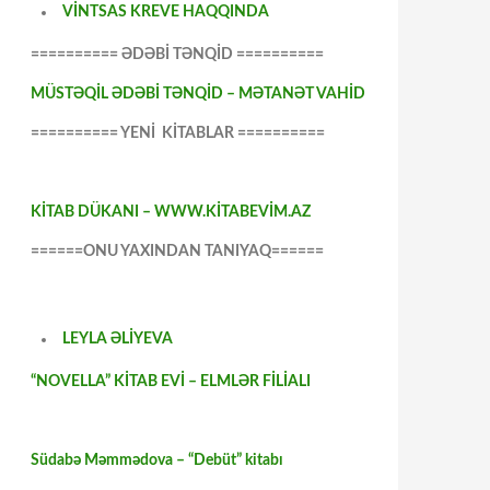
VİNTSAS KREVE HAQQINDA
========== ƏDƏBİ TƏNQİD ==========
MÜSTƏQİL ƏDƏBİ TƏNQİD – MƏTANƏT VAHİD
========== YENİ KİTABLAR ==========
KİTAB DÜKANI – WWW.KİTABEVİM.AZ
======ONU YAXINDAN TANIYAQ======
LEYLA ƏLİYEVA
“NOVELLA” KİTAB EVİ – ELMLƏR FİLİALI
Südabə Məmmədova – “Debüt” kitabı