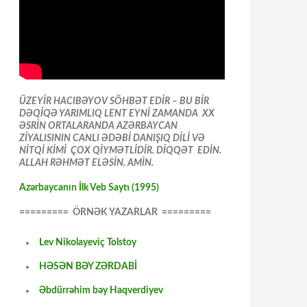
ÜZEYİR HACIBƏYOV SÖHBƏT EDİR – BU BİR
DƏQİQƏ YARIMLIQ LENT EYNİ ZAMANDA XX
ƏSRİN ORTALARANDA AZƏRBAYCAN
ZİYALISININ CANLI ƏDƏBİ DANIŞIQ DİLİ VƏ
NİTQİ KİMİ ÇOX QİYMƏTLİDİR. DİQQƏT EDİN.
ALLAH RƏHMƏT ELƏSİN. AMİN.
Azərbaycanın İlk Veb Saytı (1995)
========= ÖRNƏK YAZARLAR =========
Lev Nikolayeviç Tolstoy
HƏSƏN BƏY ZƏRDABİ
Əbdürrəhim bəy Haqverdiyev