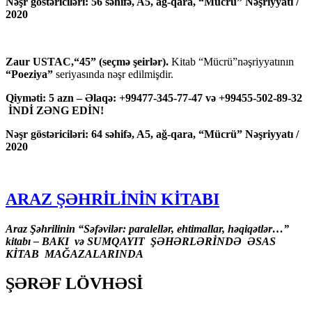
Nəşr göstəriciləri: 56 səhifə, A5, ağ-qara, “Mücrü” Nəşriyyatı /
2020
Zaur USTAC,“45” (seçmə şeirlər).
Kitab “Mücrü”nəşriyyatının
“Poeziya”
seriyasında nəşr edilmişdir.
Qiyməti: 5 azn – Əlaqə: +99477-345-77-47 və +99455-502-89-32
İNDİ ZƏNG EDİN!
Nəşr göstəriciləri: 64 səhifə, A5, ağ-qara, “Mücrü” Nəşriyyatı /
2020
ARAZ ŞƏHRİLİNİN KİTABI
Araz Şəhrilinin “Səfəvilər: paralellər, ehtimallar, həqiqətlər…”
kitabı – BAKI və SUMQAYIT ŞƏHƏRLƏRİNDƏ ƏSAS
KİTAB MAĞAZALARINDA
ŞƏRƏF LÖVHƏSİ