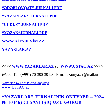
“ƏDƏBİ OVQAT” JURNALI PDF
“YAZARLAR” JURNALI PDF
“ULDUZ” JURNALI PDF
“XƏZAN”JURNALI PDF
WWW.KİTABEVİM.AZ
YAZARLAR.AZ
===============================================
<<<<
WWW.YAZARLAR.AZ
və
WWW.USTAC.AZ
>>>>
Əlaqə:
Tel: (
+994
) 70-390-39-93 E-mail: zauryazar@mail.ru
Yazarlar 47
Гасымова Зарифа
www.USTAC.az
“YAZARLAR” JURNALININ OKTYABR – 2024
№ 10 (46)-CI SAYI İŞIQ ÜZÜ GÖRÜB