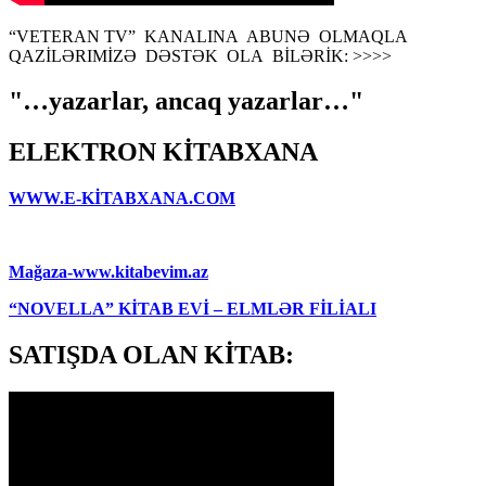
“VETERAN TV” KANALINA ABUNƏ OLMAQLA
QAZİLƏRIMİZƏ DƏSTƏK OLA BİLƏRİK: >>>>
"…yazarlar, ancaq yazarlar…"
ELEKTRON KİTABXANA
WWW.E-KİTABXANA.COM
Mağaza-www.kitabevim.az
“NOVELLA” KİTAB EVİ – ELMLƏR FİLİALI
SATIŞDA OLAN KİTAB: