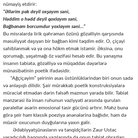
nümayiş etdirir:
“Əllərim pak deyil oxşayım səni,
Həddim o hədd deyil qoxlayım səni,
Bağbanam borcumdur yoxlayım səni…”
Bu misralarda lirik qəhrəman özünü gözəlliyin qarşısında
məsuliyyət daşıyan bir bağban kimi təqdim edir. O, çiçəyi
sahiblənmək və ya ona hökm etmək istəmir. Əksinə, onu
qorumağı, yaşatmağı öz vəzifəsi hesab edir. Bu yanaşma
insanın təbiətə, gözəlliyə və müqəddəs dəyərlərə
münasibətinin poetik ifadəsidir.
“Ağçiçəyim” şeirinin əsas üstünlüklərindən biri onun sadə
və anlaşıqlı dilidir. Şair mürəkkəb poetik konstruksiyalara
müraciət etmədən dərin fəlsəfi məzmun yarada bilir. Təbiət
mənzərəsi ilə insan ruhunun vəziyyəti arasında qurulan
paralellər əsərin emosional təsir gücünü artırır. Məhz buna
görə şeir həm klassik poeziya ənənələrinə bağlıdır, həm də
müasir oxucunun duyğularına yaxın gəlir.
Ədəbiyyatşünasların və tənqidçilərin Zaur Ustac
yaradıcılığı haqqında yazılarında da onun təbiət obrazları