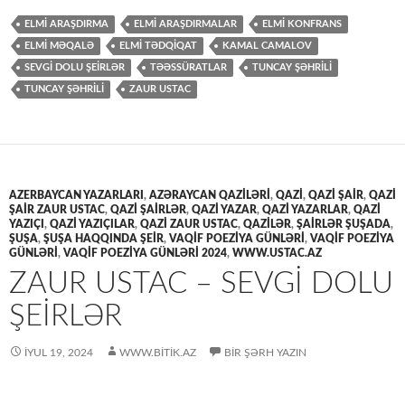
ELMI ARAŞDIRMA
ELMI ARAŞDIRMALAR
ELMI KONFRANS
ELMİ MƏQALƏ
ELMI TƏDQIQAT
KAMAL CAMALOV
SEVGI DOLU ŞEIRLƏR
TƏƏSSÜRATLAR
TUNCAY ŞƏHRILI
TUNCAY ŞƏHRİLİ
ZAUR USTAC
AZERBAYCAN YAZARLARI
,
AZƏRAYCAN QAZİLƏRİ
,
QAZİ
,
QAZİ ŞAİR
,
QAZİ
ŞAİR ZAUR USTAC
,
QAZİ ŞAİRLƏR
,
QAZİ YAZAR
,
QAZİ YAZARLAR
,
QAZİ
YAZIÇI
,
QAZİ YAZIÇILAR
,
QAZİ ZAUR USTAC
,
QAZİLƏR
,
ŞAİRLƏR ŞUŞADA
,
ŞUŞA
,
ŞUŞA HAQQINDA ŞEİR
,
VAQIF POEZIYA GÜNLƏRI
,
VAQİF POEZİYA
GÜNLƏRİ
,
VAQIF POEZIYA GÜNLƏRI 2024
,
WWW.USTAC.AZ
ZAUR USTAC – SEVGI DOLU
ŞEIRLƏR
İYUL 19, 2024
WWW.BITIK.AZ
BIR ŞƏRH YAZIN