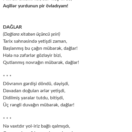
Aqillər yurdunun pir övladıyam!
DAĞLAR
(Dağlara xitabən üçüncü şeiri)
Tarix səhnəsində yetişdi zaman,
Başlanmış bu çağın mübarək, dağlar!
Hələ nə zəfərlər gözləyir bizi,
Qutlanmış novrağın mübarək, dağlar!
* * *
Dövranın gərdişi döndü, dəyişdi,
Davadan doğulan ərlər yetişdi,
Didilmiş yaralar tutdu, bitişdi,
Üç rəngli duvağın mübarək, dağlar!
* * *
Nə vaxtdır yol-iriz bağlı qalmışdı,