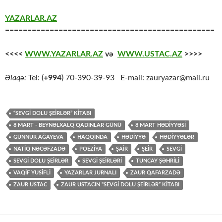
YAZARLAR.AZ
===============================================
<<<<
WWW.YAZARLAR.AZ
və
WWW.USTAC.AZ
>>>>
Əlaqə:
Tel: (
+994
) 70-390-39-93 E-mail: zauryazar@mail.ru
“SEVGI DOLU ŞEIRLƏR” KITABI
8 MART - BEYNƏLXALQ QADINLAR GÜNÜ
8 MART HƏDIYYƏSI
GÜNNUR AĞAYEVA
HAQQINDA
HƏDIYYƏ
HƏDIYYƏLƏR
NATİQ NƏCƏFZADƏ
POEZİYA
ŞAİR
ŞEİR
SEVGİ
SEVGI DOLU ŞEIRLƏR
SEVGİ ŞEİRLƏRİ
TUNCAY ŞƏHRİLİ
VAQİF YUSİFLİ
YAZARLAR JURNALI
ZAUR QAFARZADƏ
ZAUR USTAC
ZAUR USTACIN “SEVGI DOLU ŞEIRLƏR” KITABI