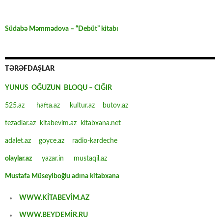
Südabə Məmmədova – “Debüt” kitabı
TƏRƏFDAŞLAR
YUNUS OĞUZUN BLOQU – CIĞIR
525.az
hafta.az
kultur.az
butov.az
tezadlar.az
kitabevim.az
kitabxana.net
adalet.az
goyce.az
radio-kardeche
olaylar.az
yazar.in
mustaqil.az
Mustafa Müseyiboğlu adına kitabxana
WWW.KİTABEVİM.AZ
WWW.BEYDEMİR.RU