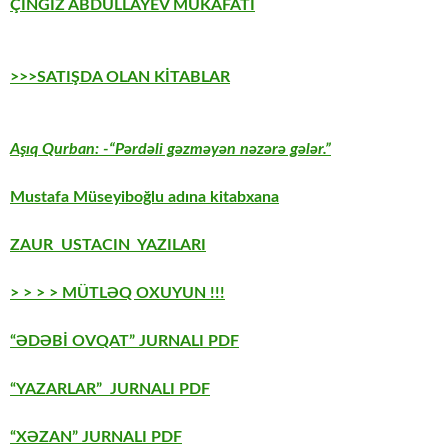
ÇİNGİZ ABDULLAYEV MÜKAFATI
>>>SATIŞDA OLAN KİTABLAR
Aşıq Qurban: -“Pərdəli gəzməyən nəzərə gələr.”
Mustafa Müseyiboğlu adına kitabxana
ZAUR USTACIN YAZILARI
> > > > MÜTLƏQ OXUYUN !!!
“ƏDƏBİ OVQAT” JURNALI PDF
“YAZARLAR” JURNALI PDF
“XƏZAN” JURNALI PDF