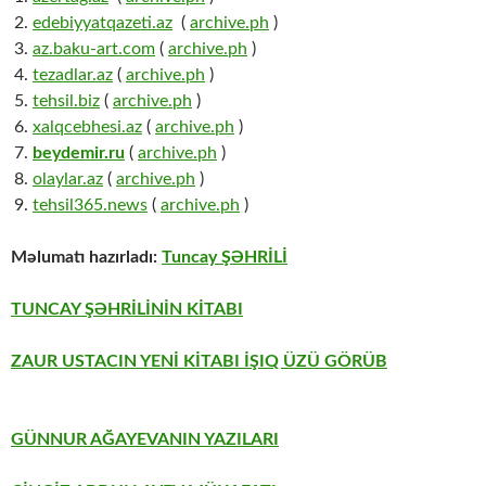
edebiyyatqazeti.az
(
archive.ph
)
az.baku-art.com
(
archive.ph
)
tezadlar.az
(
archive.ph
)
tehsil.biz
(
archive.ph
)
xalqcebhesi.az
(
archive.ph
)
beydemir.ru
(
archive.ph
)
olaylar.az
(
archive.ph
)
tehsil365.news
(
archive.ph
)
Məlumatı hazırladı:
Tuncay ŞƏHRİLİ
TUNCAY ŞƏHRİLİNİN KİTABI
ZAUR USTACIN YENİ KİTABI İŞIQ ÜZÜ GÖRÜB
GÜNNUR AĞAYEVANIN YAZILARI