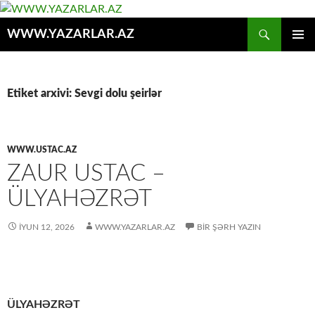
Axtar
WWW.YAZARLAR.AZ
MÜHTƏVIYYATA
ƏSAS
KEÇ
MENYU
Etiket arxivi: Sevgi dolu şeirlər
WWW.USTAC.AZ
ZAUR USTAC –
ÜLYAHƏZRƏT
İYUN 12, 2026
WWW.YAZARLAR.AZ
BIR ŞƏRH YAZIN
ÜLYAHƏZRƏT