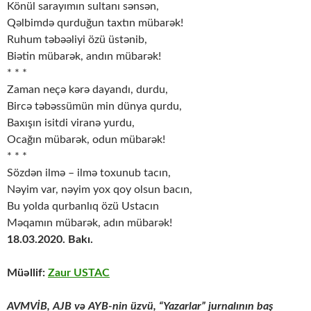
Könül sarayımın sultanı sənsən,
Qəlbimdə qurduğun taxtın mübarək!
Ruhum təbəəliyi özü üstənib,
Biətin mübarək, andın mübarək!
* * *
Zaman neçə kərə dayandı, durdu,
Bircə təbəssümün min dünya qurdu,
Baxışın isitdi viranə yurdu,
Ocağın mübarək, odun mübarək!
* * *
Sözdən ilmə – ilmə toxunub tacın,
Nəyim var, nəyim yox qoy olsun bacın,
Bu yolda qurbanlıq özü Ustacın
Məqamın mübarək, adın mübarək!
18.03.2020. Bakı.
Müəllif:
Zaur USTAC
AVMVİB, AJB və AYB-nin üzvü, “Yazarlar” jurnalının baş