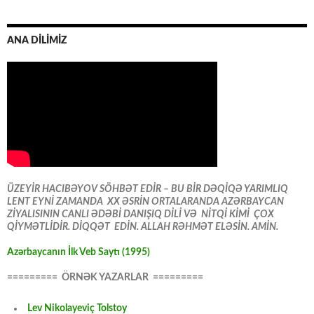
ANA DİLİMİZ
ÜZEYİR HACIBƏYOV SÖHBƏT EDİR – BU BİR DƏQİQƏ YARIMLIQ
LENT EYNİ ZAMANDA XX ƏSRİN ORTALARANDA AZƏRBAYCAN
ZİYALISININ CANLI ƏDƏBİ DANIŞIQ DİLİ VƏ NİTQİ KİMİ ÇOX
QİYMƏTLİDİR. DİQQƏT EDİN. ALLAH RƏHMƏT ELƏSİN. AMİN.
Azərbaycanın İlk Veb Saytı (1995)
========= ÖRNƏK YAZARLAR =========
Lev Nikolayeviç Tolstoy