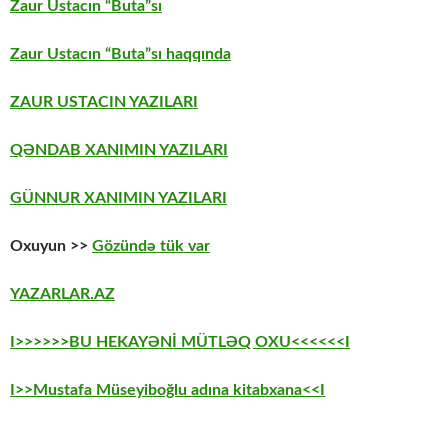
Zaur Ustacın “Buta”sı
Zaur Ustacın “Buta”sı haqqında
ZAUR USTACIN YAZILARI
QƏNDAB XANIMIN YAZILARI
GÜNNUR XANIMIN YAZILARI
Oxuyun >>
Gözündə tük var
YAZARLAR.AZ
I>>>>>>BU HEKAYƏNİ MÜTLƏQ OXU<<<<<<I
I>>Mustafa Müseyiboğlu adına kitabxana<<I