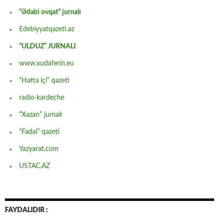
“Ədəbi ovqat” jurnalı
Edebiyyatqazeti.az
“ULDUZ” JURNALI
www.xudaferin.eu
“Həftə içi” qəzeti
radio-kardeche
“Xəzan” jurnalı
“Fədai” qəzeti
Yazyarat.com
USTAC.AZ
FAYDALIDIR :