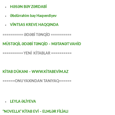
HƏSƏN BƏY ZƏRDABİ
Əbdürrəhim bəy Haqverdiyev
VİNTSAS KREVE HAQQINDA
========== ƏDƏBİ TƏNQİD ==========
MÜSTƏQİL ƏDƏBİ TƏNQİD – MƏTANƏT VAHİD
========== YENİ KİTABLAR ==========
KİTAB DÜKANI – WWW.KİTABEVİM.AZ
======ONU YAXINDAN TANIYAQ======
LEYLA ƏLİYEVA
“NOVELLA” KİTAB EVİ – ELMLƏR FİLİALI