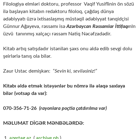
Filologiya elmləri doktoru, professor Vaqif Yusiflinin ön sözü
ilə başlayan kitabın redaktoru filoloq, çağdaş dünya
ədəbiyyatı üzrə ixtisaslaşmış müstəqil ədəbiyyat tənqidçisi
Günnur Ağayeva, rəssamı isə
Azərbaycan Rəssamlar İttifaqı
nln
üzvü tanınmış xalçaçı rəssam Natiq Nəcəfzadədir.
Kitab artıq satışdadır istənilən şəxs onu əldə edib sevgi dolu
şeirlərlə tanış ola bilər.
Zaur Ustac demişkən:
“Sevin ki, seviləsiniz!”
Kitabı əldə etmək istəyənlər bu nömrə ilə əlaqə saxlaya
bilər (votsap da var):
070-356-71-26
(rayonlara poçtla çatdırılma var)
MƏLUMAT DİGƏR MƏNBƏLƏRDƏ:
azertag.az
(
archive.ph
)