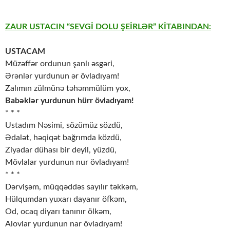
ZAUR USTACIN “SEVGİ DOLU ŞEİRLƏR” KİTABINDAN:
USTACAM
Müzəffər ordunun şanlı əsgəri,
Ərənlər yurdunun ər övladıyam!
Zalımın zülmünə təhəmmülüm yox,
Babəklər yurdunun hürr övladıyam!
* * *
Ustadım Nəsimi, sözümüz sözdü,
Ədalət, həqiqət bağrımda közdü,
Ziyadar dühası bir deyil, yüzdü,
Mövlalar yurdunun nur övladıyam!
* * *
Dərvişəm, müqqəddəs sayılır təkkəm,
Hülqumdan yuxarı dayanır öfkəm,
Od, ocaq diyarı tanınır ölkəm,
Alovlar yurdunun nar övladıyam!