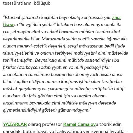
təəssüratlarını bölüşüb:
“İstanbul şəhərində keçirilən beynəlxalq konfransda şair
Zaur
Ustac
ın “Sevgi dolu şeirlər” kitabına həsr olunmuş məqalə ilə
çıxış etməyim elmi və ədəbi baxımdan mühüm təcrübə kimi
dəyərləndirilə bilər. Məruzəmdə şairin poetik yaradıcılığında əks
olunan mənəvi-estetik dəyərləri, sevgi mövzusunun bədii ifadə
xüsusiyyətlərini və onların tərbiyəvi mahiyyətini elmi müstəvidə
təhlil etmişdim. Beynəlxalq elmi mühitdə səsləndirdiyim bu
fikirlər Azərbaycan ədəbiyyatının və milli pedaqoji fikir
ənənələrinin tanıdılması baxımından əhəmiyyətli hesab oluna
bilər. Təqdim etdiyim məruzə konfrans iştirakçıları tərəfindən
müsbət qarşılanmış və çıxışıma görə müvafiq sertifikatla təltif
olundum. Bu fakt görülən elmi işin və təqdim olunan
araşdırmanın beynəlxalq elmi mühitdə müəyyən dərəcədə
qiymətləndirildiyini göstərir gümanındayam.”
YAZARLAR
olaraq professor
Kamal Camalov
u təbrik edir,
qarşıdakı bütün həyat və fəaliyyətində yeni-yeni nailiyyətlər