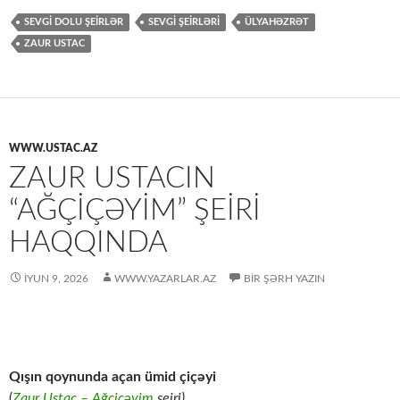
SEVGI DOLU ŞEIRLƏR
SEVGİ ŞEİRLƏRİ
ÜLYAHƏZRƏT
ZAUR USTAC
WWW.USTAC.AZ
ZAUR USTACIN
“AĞÇIÇƏYIM” ŞEIRI
HAQQINDA
İYUN 9, 2026
WWW.YAZARLAR.AZ
BIR ŞƏRH YAZIN
Qışın qoynunda açan ümid çiçəyi
(
Zaur Ustac – Ağçiçəyim
şeiri)