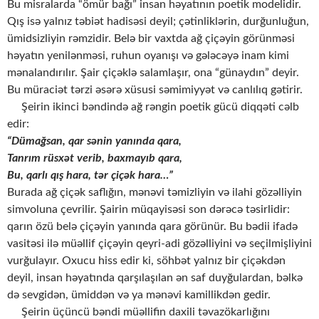
Bu misralarda “ömür bağı” insan həyatının poetik modelidir.
Qış isə yalnız təbiət hadisəsi deyil; çətinliklərin, durğunluğun,
ümidsizliyin rəmzidir. Belə bir vaxtda ağ çiçəyin görünməsi
həyatın yenilənməsi, ruhun oyanışı və gələcəyə inam kimi
mənalandırılır. Şair çiçəklə salamlaşır, ona “günaydın” deyir.
Bu müraciət tərzi əsərə xüsusi səmimiyyət və canlılıq gətirir.
Şeirin ikinci bəndində ağ rəngin poetik gücü diqqəti cəlb
edir:
“Dümağsan, qar sənin yanında qara,
Tanrım rüsxət verib, baxmayıb qara,
Bu, qarlı qış hara, tər çiçək hara…”
Burada ağ çiçək saflığın, mənəvi təmizliyin və ilahi gözəlliyin
simvoluna çevrilir. Şairin müqayisəsi son dərəcə təsirlidir:
qarın özü belə çiçəyin yanında qara görünür. Bu bədii ifadə
vasitəsi ilə müəllif çiçəyin qeyri-adi gözəlliyini və seçilmişliyini
vurğulayır. Oxucu hiss edir ki, söhbət yalnız bir çiçəkdən
deyil, insan həyatında qarşılaşılan ən saf duyğulardan, bəlkə
də sevgidən, ümiddən və ya mənəvi kamillikdən gedir.
Şeirin üçüncü bəndi müəllifin daxili təvazökarlığını