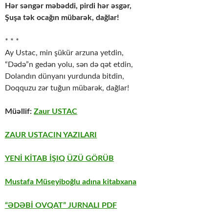
Hər səngər məbəddi, pirdi hər əsgər,
Şuşa tək ocağın mübarək, dağlar!
* * *
Ay Ustac, min şükür arzuna yetdin,
“Dədə”n gedən yolu, sən də qət etdin,
Dolandın dünyanı yurdunda bitdin,
Doqquzu zər tuğun mübarək, dağlar!
Müəllif:
Zaur USTAC
ZAUR USTACIN YAZILARI
YENİ KİTAB İŞIQ ÜZÜ GÖRÜB
Mustafa Müseyiboğlu adına kitabxana
“ƏDƏBİ OVQAT” JURNALI PDF