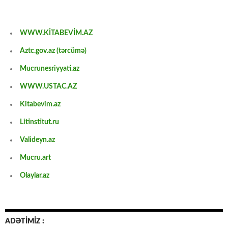
WWW.KİTABEVİM.AZ
Aztc.gov.az (tərcümə)
Mucrunesriyyati.az
WWW.USTAC.AZ
Kitabevim.az
Litinstitut.ru
Valideyn.az
Mucru.art
Olaylar.az
ADƏTİMİZ :