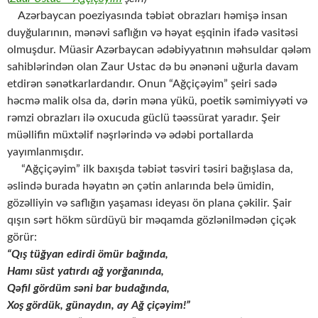
Azərbaycan poeziyasında təbiət obrazları həmişə insan
duyğularının, mənəvi saflığın və həyat eşqinin ifadə vasitəsi
olmuşdur. Müasir Azərbaycan ədəbiyyatının məhsuldar qələm
sahiblərindən olan Zaur Ustac də bu ənənəni uğurla davam
etdirən sənətkarlardandır. Onun “Ağçiçəyim” şeiri sadə
həcmə malik olsa da, dərin məna yükü, poetik səmimiyyəti və
rəmzi obrazları ilə oxucuda güclü təəssürat yaradır. Şeir
müəllifin müxtəlif nəşrlərində və ədəbi portallarda
yayımlanmışdır.
“Ağçiçəyim” ilk baxışda təbiət təsviri təsiri bağışlasa da,
əslində burada həyatın ən çətin anlarında belə ümidin,
gözəlliyin və saflığın yaşaması ideyası ön plana çəkilir. Şair
qışın sərt hökm sürdüyü bir məqamda gözlənilmədən çiçək
görür:
“Qış tüğyan edirdi ömür bağında,
Hamı süst yatırdı ağ yorğanında,
Qəfil gördüm səni bar budağında,
Xoş gördük, günaydın, ay Ağ çiçəyim!”