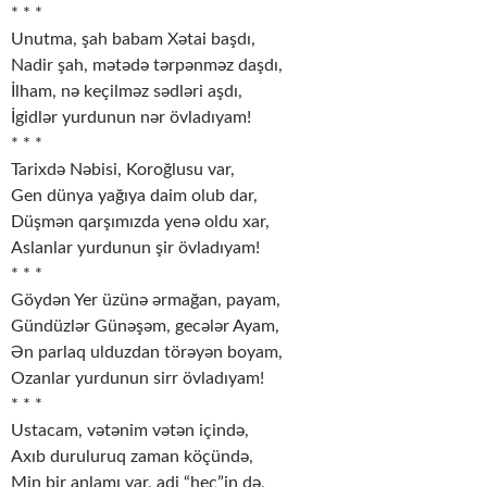
* * *
Unutma, şah babam Xətai başdı,
Nadir şah, mətədə tərpənməz daşdı,
İlham, nə keçilməz sədləri aşdı,
İgidlər yurdunun nər övladıyam!
* * *
Tarixdə Nəbisi, Koroğlusu var,
Gen dünya yağıya daim olub dar,
Düşmən qarşımızda yenə oldu xar,
Aslanlar yurdunun şir övladıyam!
* * *
Göydən Yer üzünə ərmağan, payam,
Gündüzlər Günəşəm, gecələr Ayam,
Ən parlaq ulduzdan törəyən boyam,
Ozanlar yurdunun sirr övladıyam!
* * *
Ustacam, vətənim vətən içində,
Axıb duruluruq zaman köçündə,
Min bir anlamı var, adi “heç”in də,