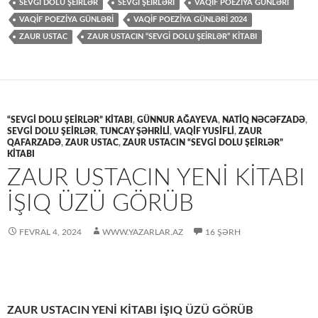
SEVGI DOLU ŞEIRLƏR
SEVGİ ŞEİRLƏRİ
VAQIF POEZIYA GÜNLƏRI
VAQİF POEZİYA GÜNLƏRİ
VAQIF POEZIYA GÜNLƏRI 2024
ZAUR USTAC
ZAUR USTACIN “SEVGI DOLU ŞEIRLƏR” KITABI
“SEVGI DOLU ŞEIRLƏR” KITABI
,
GÜNNUR AĞAYEVA
,
NATİQ NƏCƏFZADƏ
,
SEVGI DOLU ŞEIRLƏR
,
TUNCAY ŞƏHRİLİ
,
VAQİF YUSİFLİ
,
ZAUR
QAFARZADƏ
,
ZAUR USTAC
,
ZAUR USTACIN “SEVGI DOLU ŞEIRLƏR”
KITABI
ZAUR USTACIN YENİ KİTABI
İŞIQ ÜZÜ GÖRÜB
FEVRAL 4, 2024
WWW.YAZARLAR.AZ
16 ŞƏRH
ZAUR USTACIN YENİ KİTABI İŞIQ ÜZÜ GÖRÜB