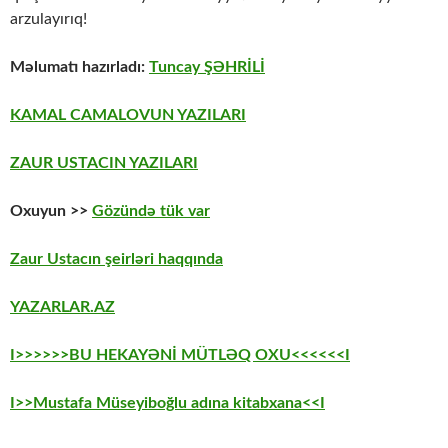
arzulayırıq!
Məlumatı hazırladı:
Tuncay ŞƏHRİLİ
KAMAL CAMALOVUN YAZILARI
ZAUR USTACIN YAZILARI
Oxuyun >>
Gözündə tük var
Zaur Ustacın şeirləri haqqında
YAZARLAR.AZ
I>>>>>>BU HEKAYƏNİ MÜTLƏQ OXU<<<<<<I
I>>Mustafa Müseyiboğlu adına kitabxana<<I