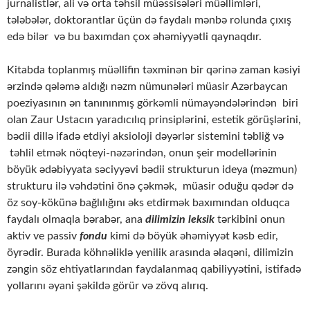
jurnalistlər, ali və orta təhsil müəssisələri müəllimləri,
tələbələr, doktorantlar üçün də faydalı mənbə rolunda çıxış
edə bilər və bu baxımdan çox əhəmiyyətli qaynaqdır.
Kitabda toplanmış müəllifin təxminən bir qərinə zaman kəsiyi
ərzində qələmə aldığı nəzm nümunələri müasir Azərbaycan
poeziyasının ən tanınınmış görkəmli nümayəndələrindən biri
olan Zaur Ustacın yaradıcılıq prinsiplərini, estetik görüşlərini,
bədii dillə ifadə etdiyi aksioloji dəyərlər sistemini təbliğ və
təhlil etmək nöqteyi-nəzərindən, onun şeir modellərinin
böyük ədəbiyyata səciyyəvi bədii strukturun ideya (məzmun)
strukturu ilə vəhdətini önə çəkmək, müasir oduğu qədər də
öz soy-kökünə bağlılığını əks etdirmək baxımından olduqca
faydalı olmaqla bərabər, ana
dilimizin leksik
tərkibini onun
aktiv ve passiv
fondu
kimi də böyük əhəmiyyət kəsb edir,
öyrədir. Burada köhnəliklə yenilik arasında əlaqəni, dilimizin
zəngin söz ehtiyatlarından faydalanmaq qabiliyyətini, istifadə
yollarını əyani şəkildə görür və zövq alırıq.