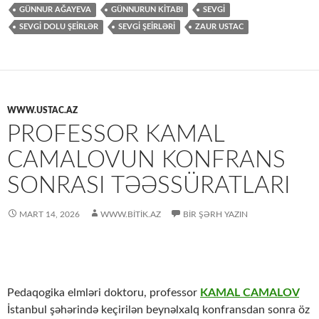
GÜNNUR AĞAYEVA
GÜNNURUN KITABI
SEVGİ
SEVGI DOLU ŞEIRLƏR
SEVGİ ŞEİRLƏRİ
ZAUR USTAC
WWW.USTAC.AZ
PROFESSOR KAMAL
CAMALOVUN KONFRANS
SONRASI TƏƏSSÜRATLARI
MART 14, 2026
WWW.BITIK.AZ
BIR ŞƏRH YAZIN
Pedaqogika elmləri doktoru, professor
KAMAL CAMALOV
İstanbul şəhərində keçirilən beynəlxalq konfransdan sonra öz