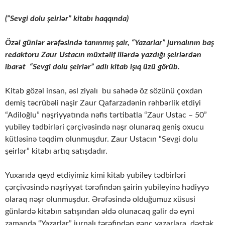
(“Sevgi dolu şeirlər” kitabı haqqında)
Özəl günlər ərəfəsində tanınmış şair, “Yazarlar” jurnalının baş
redaktoru Zaur Ustacın müxtəlif illərdə yazdığı şeirlərdən
ibarət “Sevgi dolu şeirlər” adlı kitab işıq üzü görüb.
Kitab gözəl insan, əsl ziyalı bu sahədə öz sözünü çoxdan
demiş təcrübəli naşir Zaur Qafarzadənin rəhbərlik etdiyi
“Adiloğlu” nəşriyyatında nəfis tərtibatla “Zaur Ustac – 50”
yubiley tədbirləri çərçivəsində nəşr olunaraq geniş oxucu
kütləsinə təqdim olunmuşdur. Zaur Ustacın “Sevgi dolu
şeirlər” kitabı artıq satışdadır.
Yuxarıda qeyd etdiyimiz kimi kitab yubiley tədbirləri
çərçivəsində nəşriyyat tərəfindən şairin yubileyinə hədiyyə
olaraq nəşr olunmuşdur. Ərəfəsində olduğumuz xüsusi
günlərdə kitabın satışından əldə olunacaq gəlir də eyni
zamanda “Yazarlar” jurnalı tərəfindən gənc yazarlara dəstək