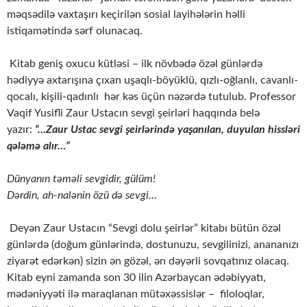
məqsədilə vaxtaşırı keçirilən sosial layihələrin həlli
istiqamətində sərf olunacaq.
Kitab geniş oxucu kütləsi – ilk növbədə özəl günlərdə
hədiyyə axtarışına çıxan uşaqlı-böyüklü, qızlı-oğlanlı, cavanlı-
qocalı, kişili-qadınlı hər kəs üçün nəzərdə tutulub. Professor
Vaqif Yusifli Zaur Ustacın sevgi şeirləri haqqında belə
yazır:
“…Zaur Ustac sevgi şeirlərində yaşanılan, duyulan hissləri
qələmə alır…”
Dünyanın təməli sevgidir, gülüm!
Dərdin, ah-nalənin özü də sevgi…
Deyən Zaur Ustacın “Sevgi dolu şeirlər” kitabı bütün özəl
günlərdə (doğum günlərində, dostunuzu, sevgilinizi, anananızı
ziyarət edərkən) sizin ən gözəl, ən dəyərli sovqatınız olacaq.
Kitab eyni zamanda son 30 ilin Azərbaycan ədəbiyyatı,
mədəniyyəti ilə maraqlanan mütəxəssislər – filoloqlar,