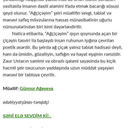
vasitəsilə insanın daxili aləmini ifadə etmək bacarığı xüsusi
qeyd olunur. “Ağçiçəyim” şeiri müəllifin sevgi, təbiət və
mənəvi saflıq mövzularına həssas münasibətinin uğurlu
nümunələrindən biri kimi dəyərləndirilir.
Nəticə etibarilə, “Ağçiçəyim” qışın qoynunda açan bir
çiçəyin təsviri ilə başlayıb insan ruhunun işığına çevrilən
poetik əsərdir. Bu şeirdə ağ çiçək yalnız təbiət hadisəsi deyil,
həm də ümidin, gözəlliyin, saflığın və həyat eşqinin rəmzidir.
Zaur Ustacın səmimi və obrazlı qələmi sayəsində bu kiçik
həcmli şeir oxucunun yaddaşında uzun müddət yaşayan
mənəvi bir tabloya çevrilir.
Müəllif:
Günnur Ağayeva
ədəbiyyatşünas-tənqidçi
SƏNİ ELƏ SEVDİM Kİ!..