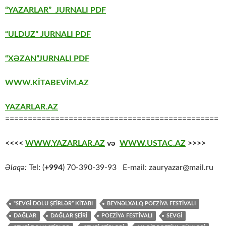
“YAZARLAR” JURNALI PDF
“ULDUZ” JURNALI PDF
“XƏZAN”JURNALI PDF
WWW.KİTABEVİM.AZ
YAZARLAR.AZ
===============================================
<<<<
WWW.YAZARLAR.AZ
və
WWW.USTAC.AZ
>>>>
Əlaqə:
Tel: (
+994
) 70-390-39-93 E-mail: zauryazar@mail.ru
“SEVGI DOLU ŞEIRLƏR” KITABI
BEYNƏLXALQ POEZIYA FESTIVALI
DAĞLAR
DAĞLAR ŞEİRİ
POEZIYA FESTIVALI
SEVGİ