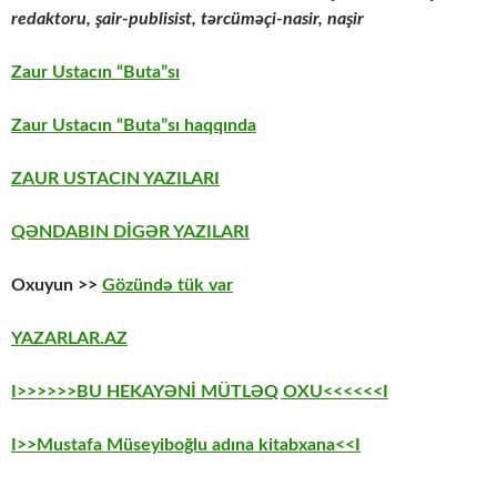
redaktoru,
şair-publisist, tərcüməçi-nasir, naşir
Zaur Ustacın “Buta”sı
Zaur Ustacın “Buta”sı haqqında
ZAUR USTACIN YAZILARI
QƏNDABIN DİGƏR YAZILARI
Oxuyun >>
Gözündə tük var
YAZARLAR.AZ
I>>>>>>BU HEKAYƏNİ MÜTLƏQ OXU<<<<<<I
I>>Mustafa Müseyiboğlu adına kitabxana<<I