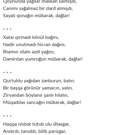
Qoynunda yağılar məskən salmışdı,
Canımı sağalmaz bir dərd almışdı,
Sayalı qonağın mübarək, dağlar!
* * *
Xətai qırmadı könül bağını,
Nadir unutmadı hicran dağını,
İlhamın silahı əzdi yağını,
Dəmirdən yumruğun mübarək, dağlar!
* * *
Qurtuldu yağıdan zənburun, balın,
Bir başqa görünür yamacın, yalın,
Zirvəndən boylanır şanlı hilalın,
Müqəddəs sancağın mübarək, dağlar!
* * *
Haqqa nisbət tutub ulu Ələsgər,
Andırıb, tanıdıb, bilib pərisgar,