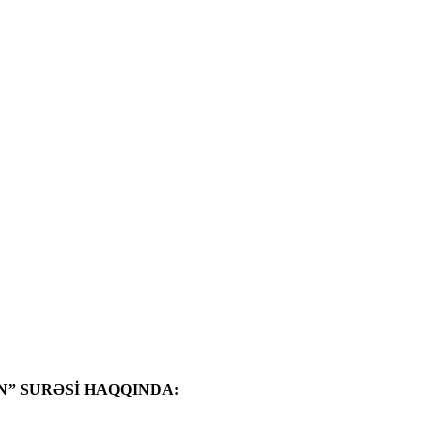
” SURƏSİ HAQQINDA: