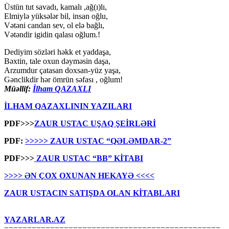
Üstün tut savadı, kamalı ,ağ(ı)lı,
Elmiylə yüksələr bil, insan oğlu,
Vətəni candan sev, ol elə bağlı,
Vətəndir igidin qalası oğlum.!
Dediyim sözləri həkk et yaddaşa,
Bəxtin, tale oxun dəyməsin daşa,
Arzumdur çatasan doxsan-yüz yaşa,
Gənclikdir hər ömrün səfası , oğlum!
Müəllif:
İlham QAZAXLI
İLHAM QAZAXLININ YAZILARI
PDF>>>
ZAUR USTAC UŞAQ ŞEİRLƏRİ
PDF:
>>>>> ZAUR USTAC “QƏLƏMDAR-2”
PDF>>>
ZAUR USTAC “BB” KİTABI
>>>> ƏN ÇOX OXUNAN HEKAYƏ <<<<
ZAUR USTACIN SATIŞDA OLAN KİTABLARI
YAZARLAR.AZ
===============================================