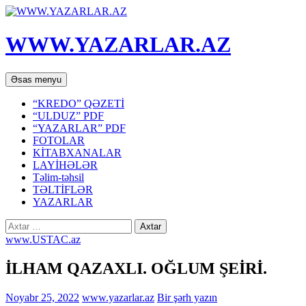
WWW.YAZARLAR.AZ
Axtar
Mühtəviyyata
Əsas menyu
keç
“KREDO” QƏZETİ
“ULDUZ” PDF
“YAZARLAR” PDF
FOTOLAR
KİTABXANALAR
LAYİHƏLƏR
Təlim-təhsil
TƏLTİFLƏR
YAZARLAR
Axtarış:
www.USTAC.az
İLHAM QAZAXLI. OĞLUM ŞEİRİ.
Noyabr 25, 2022
www.yazarlar.az
Bir şərh yazın