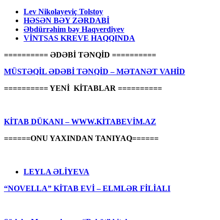
Lev Nikolayeviç Tolstoy
HƏSƏN BƏY ZƏRDABİ
Əbdürrəhim bəy Haqverdiyev
VİNTSAS KREVE HAQQINDA
========== ƏDƏBİ TƏNQİD ==========
MÜSTƏQİL ƏDƏBİ TƏNQİD – MƏTANƏT VAHİD
========== YENİ KİTABLAR ==========
KİTAB DÜKANI – WWW.KİTABEVİM.AZ
======ONU YAXINDAN TANIYAQ======
LEYLA ƏLİYEVA
“NOVELLA” KİTAB EVİ – ELMLƏR FİLİALI