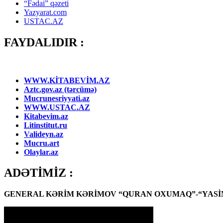
“Fədai” qəzeti
Yazyarat.com
USTAC.AZ
FAYDALIDIR :
WWW.KİTABEVİM.AZ
Aztc.gov.az (tərcümə)
Mucrunesriyyati.az
WWW.USTAC.AZ
Kitabevim.az
Litinstitut.ru
Valideyn.az
Mucru.art
Olaylar.az
ADƏTİMİZ :
GENERAL KƏRİM KƏRİMOV “QURAN OXUMAQ”-“YASİN