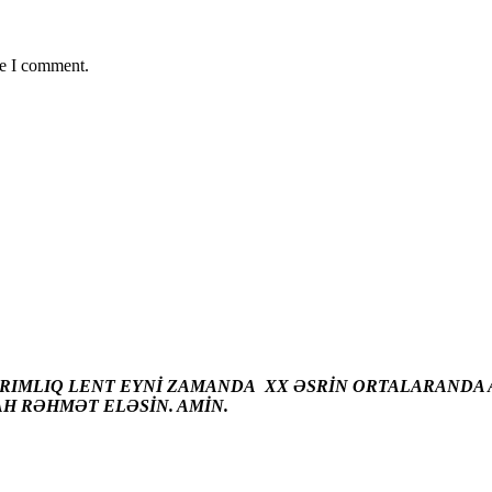
me I comment.
ARIMLIQ LENT EYNİ ZAMANDA XX ƏSRİN ORTALARANDA A
AH RƏHMƏT ELƏSİN. AMİN.