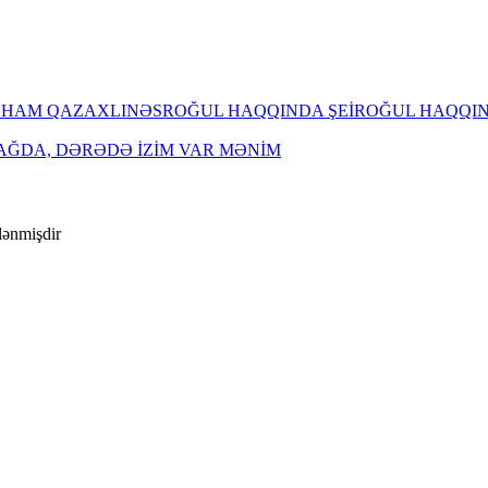
LHAM QAZAXLI
NƏSR
OĞUL HAQQINDA ŞEİR
OĞUL HAQQIN
AĞDA, DƏRƏDƏ İZİM VAR MƏNİM
ələnmişdir