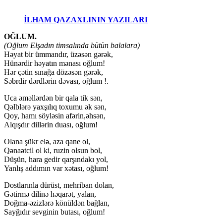
İLHAM QAZAXLININ YAZILARI
OĞLUM.
(Oğlum Elşadın timsalında bütün balalara)
Həyat bir ümmandır, üzəsən gərək,
Hünərdir həyatın mənası oğlum!
Hər çətin sınağa dözəsən gərək,
Səbrdir dərdlərin dəvası, oğlum !.
Uca əməllərdən bir qala tik sən,
Qəlblərə yaxşılıq toxumu ək sən,
Qoy, hamı söyləsin afərin,əhsən,
Alqışdır dillərin duası, oğlum!
Olana şükr elə, aza qane ol,
Qənaətcil ol ki, ruzin olsun bol,
Düşün, hara gedir qarşındakı yol,
Yanlış addımın var xətası, oğlum!
Dostlarınla dürüst, mehriban dolan,
Gətirmə dilinə həqarət, yalan,
Doğma-əzizlərə könüldən bağlan,
Sayğıdır sevginin butası, oğlum!