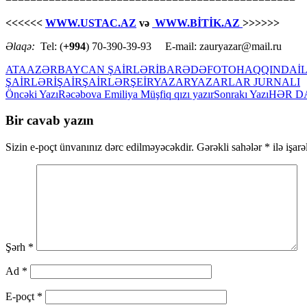
<<<<<<
WWW.USTAC.AZ
və
WWW.BİTİK.AZ
>>>>>>
Əlaqə:
Tel: (
+994
) 70-390-39-93 E-mail: zauryazar@mail.ru
ATA
AZƏRBAYCAN ŞAİRLƏRİ
BARƏDƏ
FOTO
HAQQINDA
İ
ŞAİRLƏRİ
ŞAİR
ŞAİRLƏR
ŞEİR
YAZAR
YAZARLAR JURNALI
Yazılar
Öncəki Yazı
Rəcəbova Emiliya Müşfiq qızı yazır
Sonrakı Yazı
HƏR D
üzrə
Bir cavab yazın
naviqasiya
Sizin e-poçt ünvanınız dərc edilməyəcəkdir.
Gərəkli sahələr
*
ilə işar
Şərh
*
Ad
*
E-poçt
*