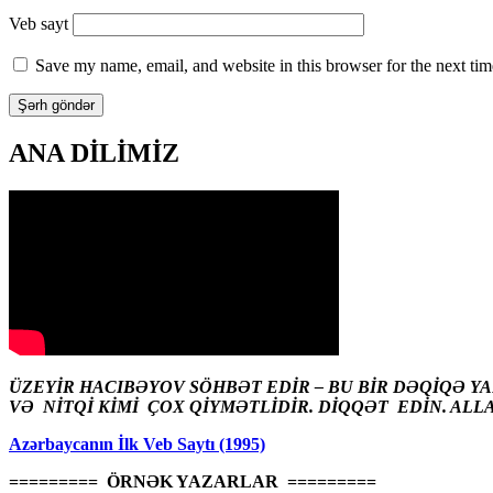
Veb sayt
Save my name, email, and website in this browser for the next ti
ANA DİLİMİZ
ÜZEYİR HACIBƏYOV SÖHBƏT EDİR – BU BİR DƏQİQƏ Y
VƏ NİTQİ KİMİ ÇOX QİYMƏTLİDİR. DİQQƏT EDİN. ALL
Azərbaycanın İlk Veb Saytı (1995)
========= ÖRNƏK YAZARLAR =========