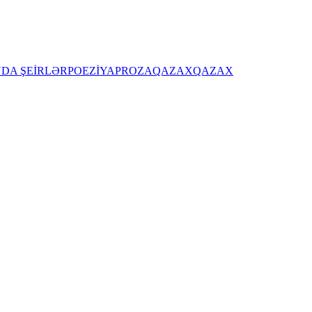
DA ŞEİRLƏR
POEZİYA
PROZA
QAZAX
QAZAX