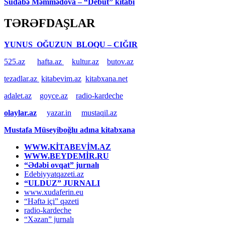
Südabə Məmmədova – “Debüt” kitabı
TƏRƏFDAŞLAR
YUNUS OĞUZUN BLOQU – CIĞIR
525.az
hafta.az
kultur.az
butov.az
tezadlar.az
kitabevim.az
kitabxana.net
adalet.az
goyce.az
radio-kardeche
olaylar.az
yazar.in
mustaqil.az
Mustafa Müseyiboğlu adına kitabxana
WWW.KİTABEVİM.AZ
WWW.BEYDEMİR.RU
“Ədəbi ovqat” jurnalı
Edebiyyatqazeti.az
“ULDUZ” JURNALI
www.xudaferin.eu
“Həftə içi” qəzeti
radio-kardeche
“Xəzan” jurnalı