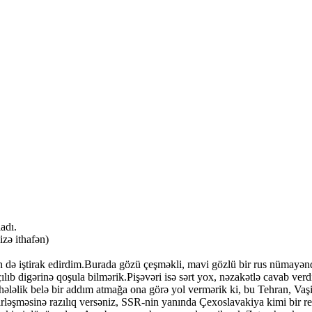
adı.
zə ithafən)
 də iştirak edirdim.Burada gözü çeşməkli, mavi gözlü bir rus nümayəndə
b digərinə qoşula bilmərik.Pişəvəri isə sərt yox, nəzakətlə cavab verd
 hələlik belə bir addım atmağa ona görə yol vermərik ki, bu Tehran, Va
əşməsinə razılıq versəniz, SSR-nin yanında Çexoslavakiya kimi bir respub