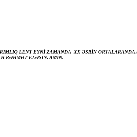
ARIMLIQ LENT EYNİ ZAMANDA XX ƏSRİN ORTALARANDA A
AH RƏHMƏT ELƏSİN. AMİN.