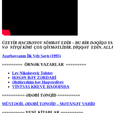
ÜZEYİR HACIBƏYOV SÖHBƏT EDİR – BU BİR DƏQİQƏ Y
VƏ NİTQİ KİMİ ÇOX QİYMƏTLİDİR. DİQQƏT EDİN. ALL
Azərbaycanın İlk Veb Saytı (1995)
========= ÖRNƏK YAZARLAR =========
Lev Nikolayeviç Tolstoy
HƏSƏN BƏY ZƏRDABİ
Əbdürrəhim bəy Haqverdiyev
VİNTSAS KREVE HAQQINDA
========== ƏDƏBİ TƏNQİD ==========
MÜSTƏQİL ƏDƏBİ TƏNQİD – MƏTANƏT VAHİD
========== YENİ KİTABLAR ==========