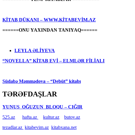
KİTAB DÜKANI – WWW.KİTABEVİM.AZ
======ONU YAXINDAN TANIYAQ======
LEYLA ƏLİYEVA
“NOVELLA” KİTAB EVİ – ELMLƏR FİLİALI
Südabə Məmmədova – “Debüt” kitabı
TƏRƏFDAŞLAR
YUNUS OĞUZUN BLOQU – CIĞIR
525.az
hafta.az
kultur.az
butov.az
tezadlar.az
kitabevim.az
kitabxana.net