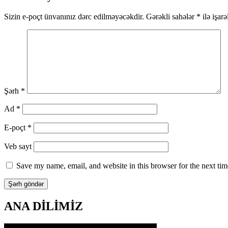
naviqasiya
Sizin e-poçt ünvanınız dərc edilməyəcəkdir.
Gərəkli sahələr
*
ilə işar
Şərh
*
Ad
*
E-poçt
*
Veb sayt
Save my name, email, and website in this browser for the next ti
ANA DİLİMİZ