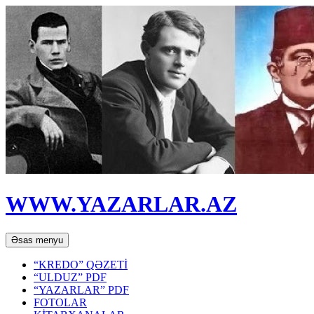
WWW.YAZARLAR.AZ
Axtar
Mühtəviyyata
Əsas menyu
keç
“KREDO” QƏZETİ
“ULDUZ” PDF
“YAZARLAR” PDF
FOTOLAR