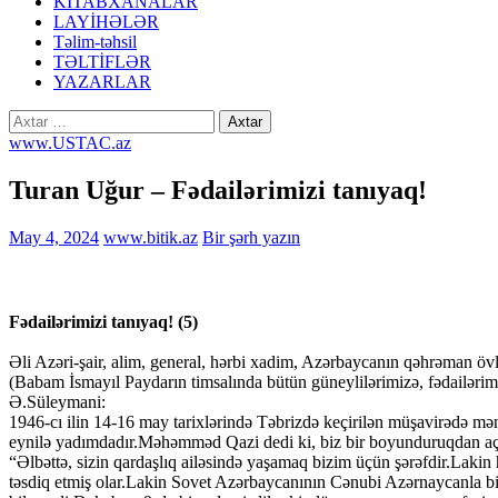
KİTABXANALAR
LAYİHƏLƏR
Təlim-təhsil
TƏLTİFLƏR
YAZARLAR
Axtarış:
www.USTAC.az
Turan Uğur – Fədailərimizi tanıyaq!
May 4, 2024
www.bitik.az
Bir şərh yazın
Fədailərimizi tanıyaq! (5)
Əli Azəri-şair, alim, general, hərbi xadim, Azərbaycanın qəhrəman övl
(Babam İsmayıl Paydarın timsalında bütün güneylilərimizə, fədailərimi
Ə.Süleymani:
1946-cı ilin 14-16 may tarixlərində Təbrizdə keçirilən müşavirədə mən
eynilə yadımdadır.Məhəmməd Qazi dedi ki, biz bir boyunduruqdan açılı
“Əlbəttə, sizin qardaşlıq ailəsində yaşamaq bizim üçün şərəfdir.Lakin
təsdiq etmiş olar.Lakin Sovet Azərbaycanının Cənubi Azərnaycanla birl