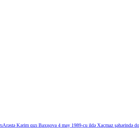
zı
Arəstə Kərim qızı Baxışova 4 may 1989-cu ildə Xaçmaz şəhərində d