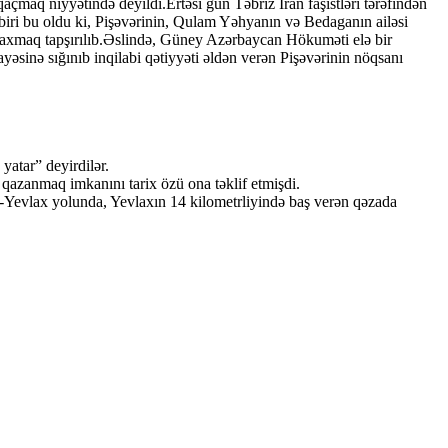
maq niyyətində deyildi.Ertəsi gün Təbriz İran faşistləri tərəfindən
 biri bu oldu ki, Pişəvərinin, Qulam Yəhyanın və Bedaganın ailəsi
uraxmaq tapşırılıb.Əslində, Güney Azərbaycan Hökuməti elə bir
ayəsinə sığınıb inqilabi qətiyyəti əldən verən Pişəvərinin nöqsanı
yatar” deyirdilər.
qazanmaq imkanını tarix özü ona təklif etmişdi.
ə-Yevlax yolunda, Yevlaxın 14 kilometrliyində baş verən qəzada