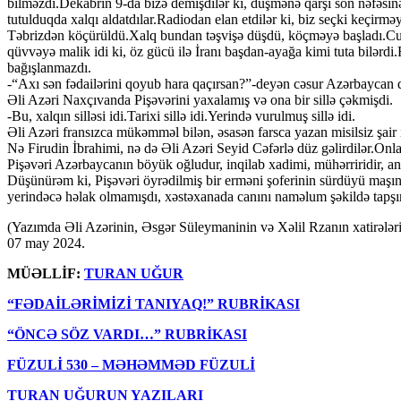
bilməzdi.Dekabrın 9-da bizə demişdilər ki, düşmənə qarşı son nəfəsin
tutulduqda xalqı aldatdılar.Radiodan elan etdilər ki, biz seçki keçir
Təbrizdən köçürüldü.Xalq bundan təşvişə düşdü, köçməyə başladı.Culf
qüvvəyə malik idi ki, öz gücü ilə İranı başdan-ayağa kimi tuta bilərdi.
bağışlanmazdı.
-“Axı sən fədailərini qoyub hara qaçırsan?”-deyən cəsur Azərbaycan q
Əli Azəri Naxçıvanda Pişəvərini yaxalamış və ona bir sillə çəkmişdi.
-Bu, xalqın silləsi idi.Tarixi sillə idi.Yerində vurulmuş sillə idi.
Əli Azəri fransızca mükəmməl bilən, əsasən farsca yazan misilsiz şair 
Nə Firudin İbrahimi, nə də Əli Azəri Seyid Cəfərlə düz gəlirdilər.Onl
Pişəvəri Azərbaycanın böyük oğludur, inqilab xadimi, mühərriridir, a
Düşünürəm ki, Pişəvəri öyrədilmiş bir erməni şoferinin sürdüyü maşı
yerindəcə həlak olmamışdı, xəstəxanada canını naməlum şəkildə tapşır
(Yazımda Əli Azərinin, Əsgər Süleymaninin və Xəlil Rzanın xatirələri
07 may 2024.
MÜƏLLİF:
TURAN UĞUR
“FƏDAİLƏRİMİZİ TANIYAQ!” RUBRİKASI
“ÖNCƏ SÖZ VARDI…” RUBRİKASI
FÜZULİ 530
– MƏHƏMMƏD FÜZULİ
TURAN UĞURUN YAZILARI