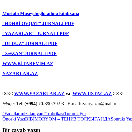
Mustafa Müseyiboğlu adına kitabxana
“ƏDƏBİ OVQAT” JURNALI PDF
“YAZARLAR” JURNALI PDF
“ULDUZ” JURNALI PDF
“XƏZAN”JURNALI PDF
WWW.KİTABEVİM.AZ
YAZARLAR.AZ
===============================================
<<<<
WWW.YAZARLAR.AZ
və
WWW.USTAC.AZ
>>>>
Əlaqə:
Tel: (
+994
) 70-390-39-93 E-mail: zauryazar@mail.ru
"Fədailərimizi tanıyaq!" rubrikası
Turan Uğur
Yazılar
Öncəki Yazı
BİBİMƏRYƏM – ТЕҢИЗ ТОЛҚЫҒАНДА
Sonrakı Ya
üzrə
Bir cavab yazın