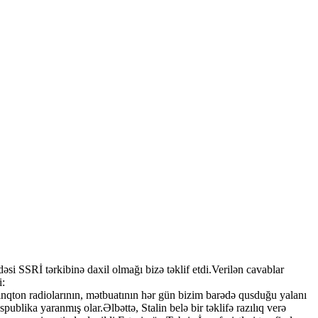
si SSRİ tərkibinə daxil olmağı bizə təklif etdi.Verilən cavablar
i:
şinqton radiolarının, mətbuatının hər gün bizim barədə qusduğu yalanı
lika yaranmış olar.Əlbəttə, Stalin belə bir təklifə razılıq verə