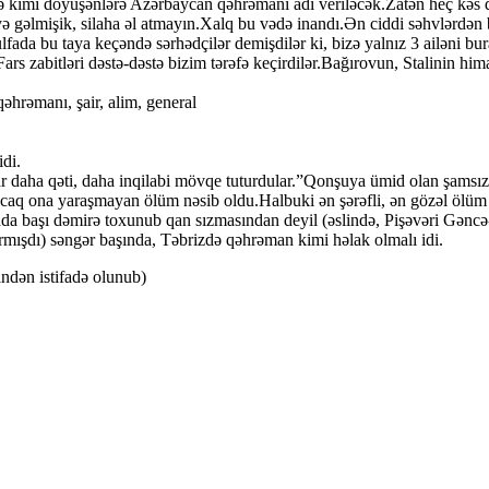
ə kimi döyüşənlərə Azərbaycan qəhrəmanı adı veriləcək.Zatən heç kəs qaç
məyə gəlmişik, silaha əl atmayın.Xalq bu vədə inandı.Ən ciddi səhvlərdən
ada bu taya keçəndə sərhədçilər demişdilər ki, bizə yalnız 3 ailəni b
Fars zabitləri dəstə-dəstə bizim tərəfə keçirdilər.Bağırovun, Stalinin him
əhrəmanı, şair, alim, general
idi.
ar daha qəti, daha inqilabi mövqe tuturdular.”Qonşuya ümid olan şamsız 
ncaq ona yaraşmayan ölüm nəsib oldu.Halbuki ən şərəfli, ən gözəl ölüm 
nda başı dəmirə toxunub qan sızmasından deyil (əslində, Pişəvəri Gənc
mışdı) səngər başında, Təbrizdə qəhrəman kimi həlak olmalı idi.
ndən istifadə olunub)