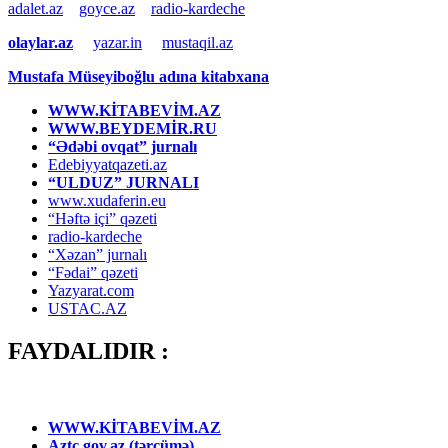
adalet.az
goyce.az
radio-kardeche
olaylar.az
yazar.in
mustaqil.az
Mustafa Müseyiboğlu adına kitabxana
WWW.KİTABEVİM.AZ
WWW.BEYDEMİR.RU
“Ədəbi ovqat” jurnalı
Edebiyyatqazeti.az
“ULDUZ” JURNALI
www.xudaferin.eu
“Həftə içi” qəzeti
radio-kardeche
“Xəzan” jurnalı
“Fədai” qəzeti
Yazyarat.com
USTAC.AZ
FAYDALIDIR :
WWW.KİTABEVİM.AZ
Aztc.gov.az (tərcümə)