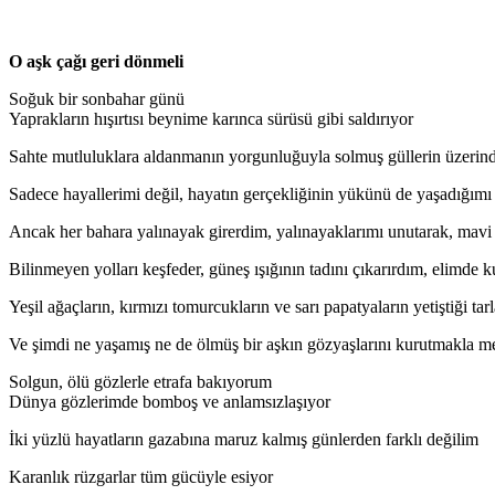
O aşk çağı geri dönmeli
Soğuk bir sonbahar günü
Yaprakların hışırtısı beynime karınca sürüsü gibi saldırıyor
Sahte mutluluklara aldanmanın yorgunluğuyla solmuş güllerin üzeri
Sadece hayallerimi değil, hayatın gerçekliğinin yükünü de yaşadığı
Ancak her bahara yalınayak girerdim, yalınayaklarımı unutarak, mavi 
Bilinmeyen yolları keşfeder, güneş ışığının tadını çıkarırdım, elimde 
Yeşil ağaçların, kırmızı tomurcukların ve sarı papatyaların yetiştiği t
Ve şimdi ne yaşamış ne de ölmüş bir aşkın gözyaşlarını kurutmakla 
Solgun, ölü gözlerle etrafa bakıyorum
Dünya gözlerimde bomboş ve anlamsızlaşıyor
İki yüzlü hayatların gazabına maruz kalmış günlerden farklı değilim
Karanlık rüzgarlar tüm gücüyle esiyor