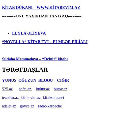
KİTAB DÜKANI – WWW.KİTABEVİM.AZ
======ONU YAXINDAN TANIYAQ======
LEYLA ƏLİYEVA
“NOVELLA” KİTAB EVİ – ELMLƏR FİLİALI
Südabə Məmmədova – “Debüt” kitabı
TƏRƏFDAŞLAR
YUNUS OĞUZUN BLOQU – CIĞIR
525.az
hafta.az
kultur.az
butov.az
tezadlar.az
kitabevim.az
kitabxana.net
adalet.az
goyce.az
radio-kardeche