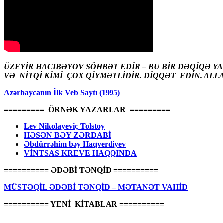
ÜZEYİR HACIBƏYOV SÖHBƏT EDİR – BU BİR DƏQİQƏ Y
VƏ NİTQİ KİMİ ÇOX QİYMƏTLİDİR. DİQQƏT EDİN. ALL
Azərbaycanın İlk Veb Saytı (1995)
========= ÖRNƏK YAZARLAR =========
Lev Nikolayeviç Tolstoy
HƏSƏN BƏY ZƏRDABİ
Əbdürrəhim bəy Haqverdiyev
VİNTSAS KREVE HAQQINDA
========== ƏDƏBİ TƏNQİD ==========
MÜSTƏQİL ƏDƏBİ TƏNQİD – MƏTANƏT VAHİD
========== YENİ KİTABLAR ==========