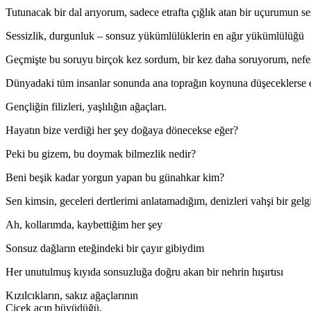
Tutunacak bir dal arıyorum, sadece etrafta çığlık atan bir uçurumun se
Sessizlik, durgunluk – sonsuz yükümlülüklerin en ağır yükümlülüğü
Geçmişte bu soruyu birçok kez sordum, bir kez daha soruyorum, nef
Dünyadaki tüm insanlar sonunda ana toprağın koynuna düşeceklerse 
Gençliğin filizleri, yaşlılığın ağaçları.
Hayatın bize verdiği her şey doğaya dönecekse eğer?
Peki bu gizem, bu doymak bilmezlik nedir?
Beni beşik kadar yorgun yapan bu günahkar kim?
Sen kimsin, geceleri dertlerimi anlatamadığım, denizleri vahşi bir gelgi
Ah, kollarımda, kaybettiğim her şey
Sonsuz dağların eteğindeki bir çayır gibiydim
Her unutulmuş kıyıda sonsuzluğa doğru akan bir nehrin hışırtısı
Kızılcıkların, sakız ağaçlarının
Çiçek açıp büyüdüğü,