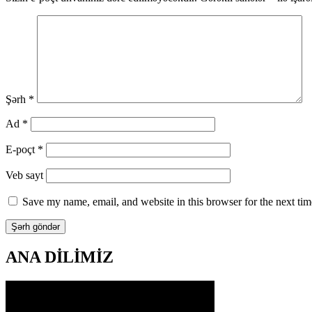
Şərh
*
Ad
*
E-poçt
*
Veb sayt
Save my name, email, and website in this browser for the next ti
ANA DİLİMİZ