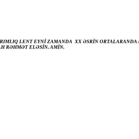
ARIMLIQ LENT EYNİ ZAMANDA XX ƏSRİN ORTALARANDA A
AH RƏHMƏT ELƏSİN. AMİN.