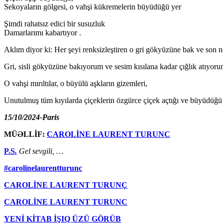
Sekoyaların gölgesi, o vahşi kükremelerin büyüdüğü yer
Şimdi rahatsız edici bir susuzluk
Damarlarımı kabartıyor .
Aklım diyor ki: Her şeyi renksizleştiren o gri gökyüzüne bak ve son ne
Gri, sisli gökyüzüne bakıyorum ve sesim kısılana kadar çığlık atıyor
O vahşi mırıltılar, o büyülü aşkların gizemleri,
Unutulmuş tüm kıyılarda çiçeklerin özgürce çiçek açtığı ve büyüdüğü 
15/10/2024-Paris
MÜƏLLİF:
CAROLİNE LAURENT TURUNC
P.S
.
Gel sevgili, …
#carolinelaurentturunc
CAROLİNE LAURENT TURUNÇ
CAROLİNE LAURENT TURUNC
YENİ KİTAB İŞIQ ÜZÜ GÖRÜB