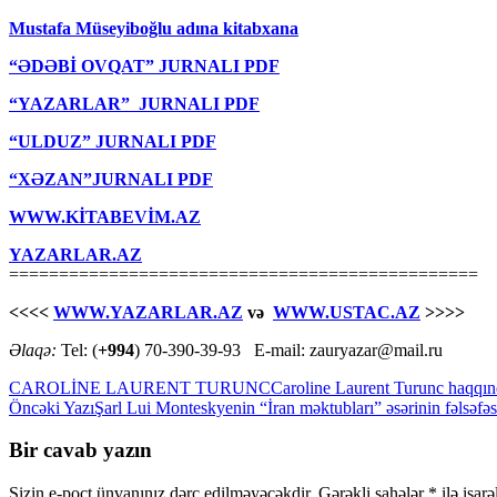
Mustafa Müseyiboğlu adına kitabxana
“ƏDƏBİ OVQAT” JURNALI PDF
“YAZARLAR” JURNALI PDF
“ULDUZ” JURNALI PDF
“XƏZAN”JURNALI PDF
WWW.KİTABEVİM.AZ
YAZARLAR.AZ
===============================================
<<<<
WWW.YAZARLAR.AZ
və
WWW.USTAC.AZ
>>>>
Əlaqə:
Tel: (
+994
) 70-390-39-93 E-mail: zauryazar@mail.ru
CAROLİNE LAURENT TURUNC
Caroline Laurent Turunc haqqı
Yazılar
Öncəki Yazı
Şarl Lui Monteskyenin “İran məktubları” əsərinin fəlsəfəs
üzrə
Bir cavab yazın
naviqasiya
Sizin e-poçt ünvanınız dərc edilməyəcəkdir.
Gərəkli sahələr
*
ilə işar