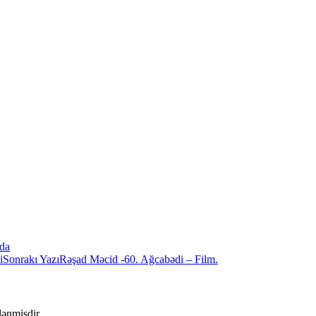
nda
i
Sonrakı Yazı
Rəşad Məcid -60. Ağcabədi – Film.
ələnmişdir