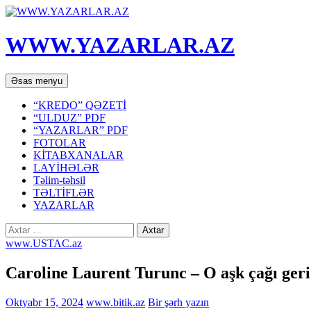
WWW.YAZARLAR.AZ
Axtar
Mühtəviyyata
Əsas menyu
keç
“KREDO” QƏZETİ
“ULDUZ” PDF
“YAZARLAR” PDF
FOTOLAR
KİTABXANALAR
LAYİHƏLƏR
Təlim-təhsil
TƏLTİFLƏR
YAZARLAR
Axtarış:
www.USTAC.az
Caroline Laurent Turunc – O aşk çağı ger
Oktyabr 15, 2024
www.bitik.az
Bir şərh yazın