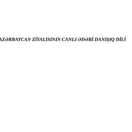
ZƏRBAYCAN ZİYALISININ CANLI ƏDƏBİ DANIŞIQ DİLİ