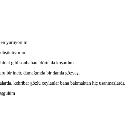
nden yürüyorum
mı düşünüyorum
bir at gibi sonbahara dörtnala koşardım
kuru bir incir, damağımda bir damla gözyaşı
arlalarda, kehribar gözlü ceylanlar bana bakmaktan hiç usanmazlardı.
meşgulüm