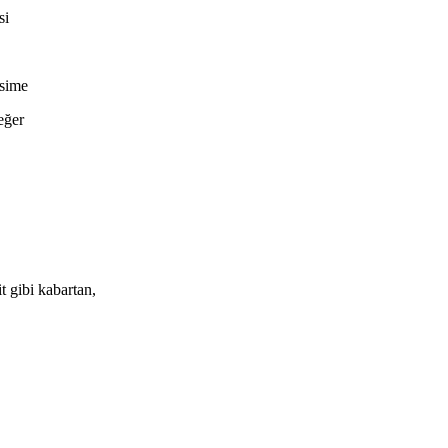
si
esime
eğer
t gibi kabartan,