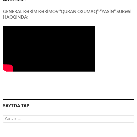
ADƏTİMİZ :
GENERAL KƏRİM KƏRİMOV “QURAN OXUMAQ”-“YASİN” SURƏSİ
HAQQINDA:
SAYTDA TAP
Axtarış: