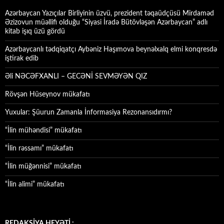
Azərbaycan Yazıçılar Birliyinin üzvü, prezident təqaüdçüsü Mirdaməd
Əzizovun müəllifi olduğu “Siyasi İradə Bütövləşən Azərbaycan” adlı
kitab işıq üzü gördü
Azərbaycanlı tədqiqatçı Aybəniz Haşımova beynəlxalq elmi konqresdə
iştirak edib
Əli NƏCƏFXANLI – GECƏNİ SEVMƏYƏN QIZ
Rövşən Hüseynov mükafatı
Yuxular: Şüurun Zamanla İnformasiya Rezonansıdırmı?
“İlin mühəndisi” mükafatı
“İlin rəssamı” mükafatı
“İlin müğənnisi” mükafatı
“İlin alimi” mükafatı
REDAKSİYA HEYƏTİ :