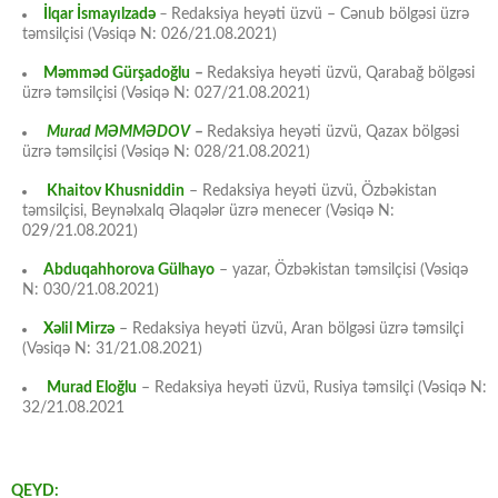
İlqar İsmayılzadə
–
Redaksiya heyəti üzvü – Cənub bölgəsi üzrə
təmsilçisi (Vəsiqə N: 026/21.08.2021)
Məmməd Gürşadoğlu
–
Redaksiya heyəti üzvü, Qarabağ bölgəsi
üzrə təmsilçisi (Vəsiqə N: 027/21.08.2021)
Murad MƏMMƏDOV
–
Redaksiya heyəti üzvü, Qazax bölgəsi
üzrə təmsilçisi (Vəsiqə N: 028/21.08.2021)
Khaitov Khusniddin
– Redaksiya heyəti üzvü, Özbəkistan
təmsilçisi, Beynəlxalq Əlaqələr üzrə menecer (Vəsiqə N:
029/21.08.2021)
Abduqahhorova Gülhayo
– yazar, Özbəkistan təmsilçisi (Vəsiqə
N: 030/21.08.2021)
Xəlil Mirzə
– Redaksiya heyəti üzvü, Aran bölgəsi üzrə təmsilçi
(Vəsiqə N: 31/21.08.2021)
Murad Eloğlu
– Redaksiya heyəti üzvü, Rusiya təmsilçi (Vəsiqə N:
32/21.08.2021
QEYD: