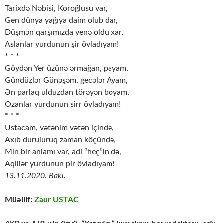
Tarixdə Nəbisi, Koroğlusu var,
Gen dünya yağıya daim olub dar,
Düşmən qarşımızda yenə oldu xar,
Aslanlar yurdunun şir övladıyam!
* * *
Göydən Yer üzünə ərmağan, payam,
Gündüzlər Günəşəm, gecələr Ayam,
Ən parlaq ulduzdan törəyən boyam,
Ozanlar yurdunun sirr övladıyam!
* * *
Ustacam, vətənim vətən içində,
Axıb duruluruq zaman köçündə,
Min bir anlamı var, adi “heç”in də,
Aqillər yurdunun pir övladıyam!
13.11.2020. Bakı.
Müəllif:
Zaur USTAC