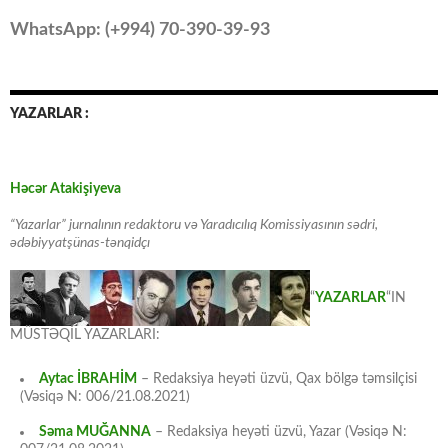
WhatsApp: (
+994
) 70-390-39-93
YAZARLAR :
Həcər Atakişiyeva
“Yazarlar” jurnalının redaktoru və Yaradıcılıq Komissiyasının sədri,
ədəbiyyatşünas-tənqidçı
“
YAZARLAR
“IN
MÜSTƏQİL YAZARLARI:
Aytac İBRAHİM
– Redaksiya heyəti üzvü, Qax bölgə təmsilçisi
(Vəsiqə N: 006/21.08.2021)
Səma MUĞANNA
– Redaksiya heyəti üzvü, Yazar (Vəsiqə N: