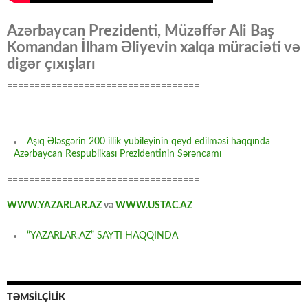
Azərbaycan Prezidenti, Müzəffər Ali Baş
Komandan İlham Əliyevin xalqa müraciəti və
digər çıxışları
===================================
Aşıq Ələsgərin 200 illik yubileyinin qeyd edilməsi haqqında
Azərbaycan Respublikası Prezidentinin Sərəncamı
===================================
WWW.YAZARLAR.AZ
və
WWW.USTAC.AZ
“YAZARLAR.AZ” SAYTI HAQQINDA
TƏMSİLÇİLİK