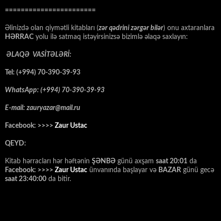
=======================
Əlinizdə olan qiymətli kitabları (
zər qədrini zərgər bilər
) onu axtaranlara
HƏRRAC
yolu ilə satmaq istəyirsinizsə bizimlə əlaqə saxlayın:
ƏLAQƏ VASİTƏLƏRİ:
Tel: (+994) 70-390-39-93
WhatsApp: (+994) 70-390-39-93
E-mail: zauryazar@mail.ru
Facebook: >>>>
Zaur Ustac
QEYD:
Kitab hərracları hər həftənin
ŞƏNBƏ
günü axşam
saat 20:01
da
Facebook: >>>>
Zaur Ustac
ünvanında başlayar və
BAZAR
günü gecə
saat 23:40:00
da bitir.