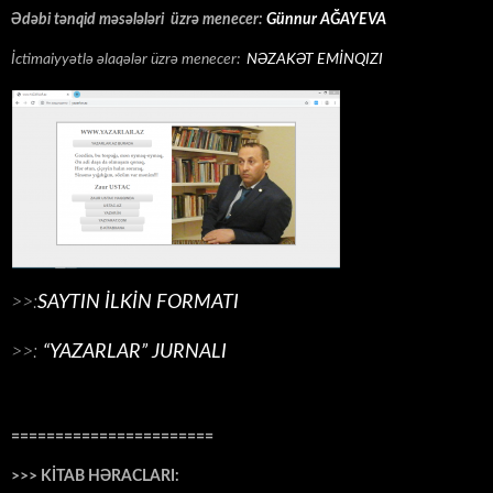
Ədəbi tənqid məsələləri üzrə menecer:
Günnur AĞAYEVA
İctimaiyyətlə əlaqələr üzrə menecer:
NƏZAKƏT EMİNQIZI
>>:
SAYTIN İLKİN FORMATI
>>:
“YAZARLAR” JURNALI
=======================
>>> KİTAB HƏRACLARI: