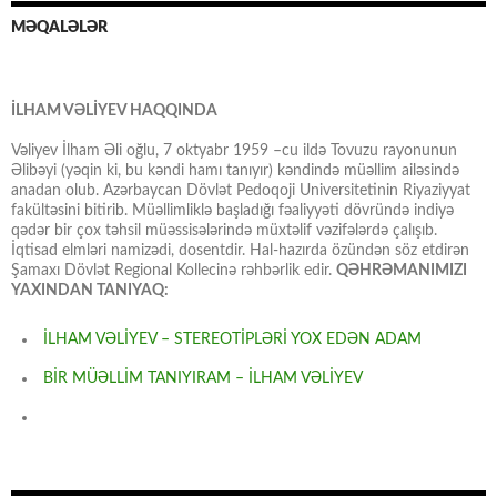
MƏQALƏLƏR
İLHAM VƏLİYEV HAQQINDA
Vəliyev İlham Əli oğlu, 7 oktyabr 1959 –cu ildə Tovuzu rayonunun
Əlibəyi (yəqin ki, bu kəndi hamı tanıyır) kəndində müəllim ailəsində
anadan olub. Azərbaycan Dövlət Pedoqoji Universitetinin Riyaziyyat
fakültəsini bitirib. Müəllimliklə başladığı fəaliyyəti dövründə indiyə
qədər bir çox təhsil müəssisələrində müxtəlif vəzifələrdə çalışıb.
İqtisad elmləri namizədi, dosentdir. Hal-hazırda özündən söz etdirən
Şamaxı Dövlət Regional Kollecinə rəhbərlik edir.
QƏHRƏMANIMIZI
YAXINDAN TANIYAQ:
İLHAM VƏLİYEV – STEREOTİPLƏRİ YOX EDƏN ADAM
BİR MÜƏLLİM TANIYIRAM – İLHAM VƏLİYEV