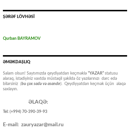
ŞƏRƏF LÖVHƏSİ
Qurban BAYRAMOV
ƏMƏKDAŞLIQ
Salam olsun! Saytımızda qeydiyatdan keçməklə
“YAZAR”
statusu
alaraq, istədiyiniz vaxtda müstəqil şəkildə öz yazılarınızı dərc edə
bilərsiniz
(
bu çox sadə və asandır
).
Qeydiyyatdan keçmək üçün əlaqə
saxlayın.
ƏLAQƏ:
Tel: (+994) 70-390-39-93
E-mail: zauryazar@mail.ru