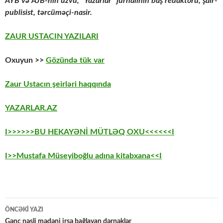
AYB və AJB-nin üzvü, “Yazarlar” jurnalının baş redaktoru,
şair-
publisist, tərcüməçi-nasir.
ZAUR USTACIN YAZILARI
Oxuyun >>
Gözündə tük var
Zaur Ustacın şeirləri haqqında
YAZARLAR.AZ
I>>>>>>BU HEKAYƏNİ MÜTLƏQ OXU<<<<<<I
I>>Mustafa Müseyiboğlu adına kitabxana<<I
Yazılar
ÖNCƏKI YAZI
Gənc nəsli mədəni irsə bağlayan dərnəklər