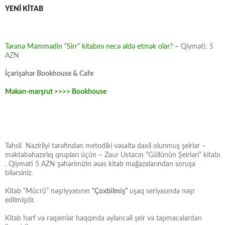
YENİ KİTAB
Təranə Məmmədin “Sirr” kitabını necə əldə etmək olar? –
Qiyməti: 5
AZN
İçərişəhər Bookhouse & Cafe
Məkan-marşrut >>>> Bookhouse
Təhsil Nazirliyi tərəfindən metodiki vəsaitə daxil olunmuş şeirlər –
məktəbəhazırlıq qrupları üçün – Zaur Ustacın “Güllünün Şeirləri” kitabı
. Qiyməti 5 AZN şəhərimizin əsas kitab mağazalarından soruşa
bilərsiniz.
Kitab “Mücrü” nəşriyyatının
“Çoxbilmiş”
uşaq seriyasında nəşr
edilmişdir.
Kitab hərf və rəqəmlər haqqında əyləncəli şeir və tapmacalardan