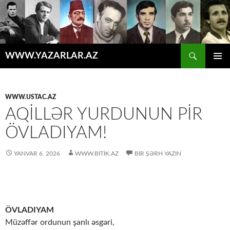
Axtar
WWW.YAZARLAR.AZ
MÜHTƏVIYYATA
ƏSAS
KEÇ
MENYU
WWW.USTAC.AZ
AQILLƏR YURDUNUN PIR
ÖVLADIYAM!
YANVAR 6, 2026
WWW.BITIK.AZ
BIR ŞƏRH YAZIN
ÖVLADIYAM
Müzəffər ordunun şanlı əsgəri,