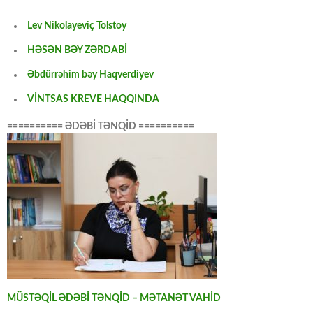
Lev Nikolayeviç Tolstoy
HƏSƏN BƏY ZƏRDABİ
Əbdürrəhim bəy Haqverdiyev
VİNTSAS KREVE HAQQINDA
========== ƏDƏBİ TƏNQİD ==========
MÜSTƏQİL ƏDƏBİ TƏNQİD – MƏTANƏT VAHİD