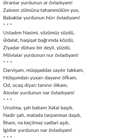
Ərənlər yurdunun ər övladıyam!
Zalımın zülmünə təhəmmülüm yox,
Babəklər yurdunun hürr övladıyam!
* * *
Ustadım Nəsimi, sözümüz sözdü,
Ədalət, həqiqət bağrımda közdü,
Ziyadar dühası bir deyil, yüzdü,
Mövlalar yurdunun nur övladıyam!
* * *
Dərvişəm, müqqəddəs sayılır təkkəm,
Hülqumdan yuxarı dayanır öfkəm,
Od, ocaq diyarı tanınır ölkəm,
Alovlar yurdunun nar övladıyam!
* * *
Unutma, şah babam Xətai başdı,
Nadir şah, mətədə tərpənməz daşdı,
İlham, nə keçilməz sədləri aşdı,
İgidlər yurdunun nər övladıyam!
* * *