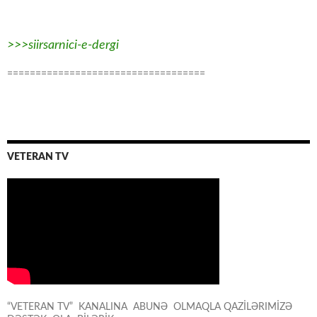
>>>siirsarnici-e-dergi
===================================
VETERAN TV
“VETERAN TV” KANALINA ABUNƏ OLMAQLA QAZİLƏRIMİZƏ