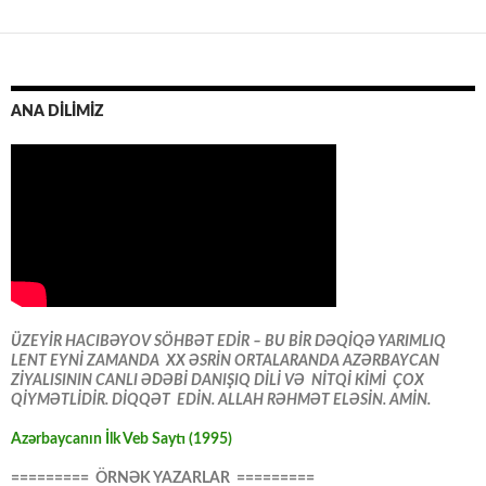
ANA DİLİMİZ
ÜZEYİR HACIBƏYOV SÖHBƏT EDİR – BU BİR DƏQİQƏ YARIMLIQ
LENT EYNİ ZAMANDA XX ƏSRİN ORTALARANDA AZƏRBAYCAN
ZİYALISININ CANLI ƏDƏBİ DANIŞIQ DİLİ VƏ NİTQİ KİMİ ÇOX
QİYMƏTLİDİR. DİQQƏT EDİN. ALLAH RƏHMƏT ELƏSİN. AMİN.
Azərbaycanın İlk Veb Saytı (1995)
========= ÖRNƏK YAZARLAR =========