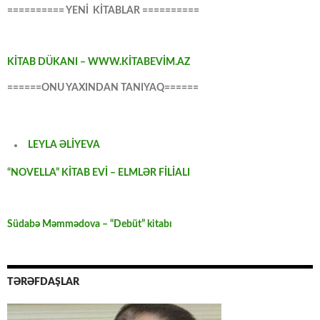
========== YENİ KİTABLAR ==========
KİTAB DÜKANI – WWW.KİTABEVİM.AZ
======ONU YAXINDAN TANIYAQ======
LEYLA ƏLİYEVA
“NOVELLA” KİTAB EVİ – ELMLƏR FİLİALI
Südabə Məmmədova – “Debüt” kitabı
TƏRƏFDAŞLAR