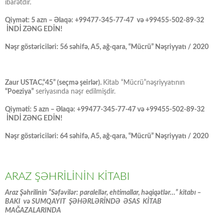
ibarətdir.
Qiymət: 5 azn – Əlaqə: +99477-345-77-47 və +99455-502-89-32
İNDİ ZƏNG EDİN!
Nəşr göstəriciləri: 56 səhifə, A5, ağ-qara, “Mücrü” Nəşriyyatı / 2020
Zaur USTAC,“45” (seçmə şeirlər).
Kitab “Mücrü”nəşriyyatının
“Poeziya”
seriyasında nəşr edilmişdir.
Qiyməti: 5 azn – Əlaqə: +99477-345-77-47 və +99455-502-89-32
İNDİ ZƏNG EDİN!
Nəşr göstəriciləri: 64 səhifə, A5, ağ-qara, “Mücrü” Nəşriyyatı / 2020
ARAZ ŞƏHRİLİNİN KİTABI
Araz Şəhrilinin “Səfəvilər: paralellər, ehtimallar, həqiqətlər…” kitabı –
BAKI və SUMQAYIT ŞƏHƏRLƏRİNDƏ ƏSAS KİTAB
MAĞAZALARINDA