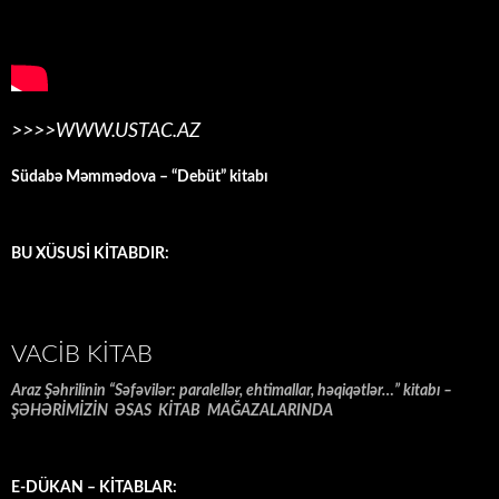
>>>>WWW.USTAC.AZ
Südabə Məmmədova – “Debüt” kitabı
BU XÜSUSİ KİTABDIR:
VACIB KITAB
Araz Şəhrilinin “Səfəvilər: paralellər, ehtimallar, həqiqətlər…” kitabı –
ŞƏHƏRİMİZİN ƏSAS KİTAB MAĞAZALARINDA
E-DÜKAN – KİTABLAR: