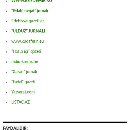
WWW.BEYDEMİR.RU
“Ədəbi ovqat” jurnalı
Edebiyyatqazeti.az
“ULDUZ” JURNALI
www.xudaferin.eu
“Həftə içi” qəzeti
radio-kardeche
“Xəzan” jurnalı
“Fədai” qəzeti
Yazyarat.com
USTAC.AZ
FAYDALIDIR :