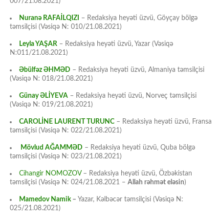
007/21.08.2021)
Nuranə RAFAİLQIZI
– Redaksiya heyəti üzvü, Göyçay bölgə
təmsilçisi (Vəsiqə N: 010/21.08.2021)
Leyla YAŞAR
– Redaksiya heyəti üzvü, Yazar (Vəsiqə
N:011/21.08.2021)
Əbülfəz ƏHMƏD
– Redaksiya heyəti üzvü, Almaniya təmsilçisi
(Vəsiqə N: 018/21.08.2021)
Günay ƏLİYEVA
– Redaksiya heyəti üzvü, Norveç təmsilçisi
(Vəsiqə N: 019/21.08.2021)
CAROLİNE LAURENT TURUNC
– Redaksiya heyəti üzvü, Fransa
təmsilçisi (Vəsiqə N: 022/21.08.2021)
Mövlud AĞAMMƏD
– Redaksiya heyəti üzvü, Quba bölgə
təmsilçisi (Vəsiqə N: 023/21.08.2021)
Cihangir NOMOZOV
– Redaksiya heyəti üzvü, Özbəkistan
təmsilçisi (Vəsiqə N: 024/21.08.2021 –
Allah rəhmət eləsin
)
Mamedov Namik
–
Yazar, Kəlbəcər təmsilçisi (Vəsiqə N:
025/21.08.2021)