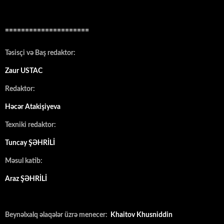
=====================
Təsisçi və Baş redaktor:
Zaur USTAC
Redaktor:
Həcər Atakişiyeva
Texniki redaktor:
Tuncay ŞƏHRİLİ
Məsul katib:
Araz ŞƏHRİLİ
Beynəlxalq əlaqələr üzrə menecer:
Khaitov Khusniddin