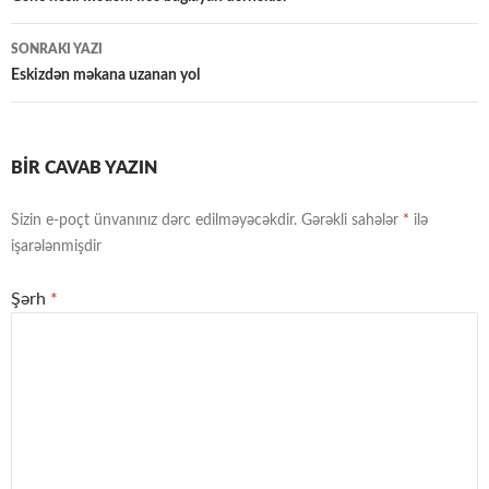
üzrə
naviqasiya
SONRAKI YAZI
Eskizdən məkana uzanan yol
BIR CAVAB YAZIN
Sizin e-poçt ünvanınız dərc edilməyəcəkdir.
Gərəkli sahələr
*
ilə
işarələnmişdir
Şərh
*