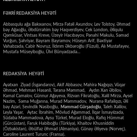
FƏXRİ REDAKSİYA HEYƏTİ
Abbasqulu ağa Bakıxanov, Mirzə Fətəli Axundov, Lev Tolstoy, Əhməd
bəy Ağaoğlu, Əbdürrəhim bəy Haqverdiyev, Cek London, Əliqulu
Qəmküsar, Vintsas Kreve, Üzeyir Hacıbəyov, Pənahi Makulu, Səməd
Vurğun, Şəhriyar, Bayram Bayramov, Hüseyn Arif, Bəxtiyar
Vahabzadə, Cabir Novruz, İldırım Əkbəroğlu (Füzuli), Alı Mustafayev,
Mustafa Müseyiboğlu, Ülvi Bünyadzadə…
REDAKSİYA HEYƏTİ
Ayətxan Ziyad (İsgəndərov), Akif Abbasov, Mahirə Nağıqızı, Vüqar
Əhməd, Mehman Həsənli, Təranə Məmməd, Aydın Xan Əbilov,
Kamal Camalov, Günnur Ağayeva, Rizvan Fikrətoğlu, Xəlil Mirzə, Aysel
Nazim, Səma Muğanna, Murad Məmmədov, Nuranə Rafailqızı, Əli
bəy Azəri, Sevindik Nəsiboğlu,
Məmməd Gürşadoğlu
, Taleh Xəlilov,
Leyla Yaşar, Aytac İbrahim, Mövlud Ağamməd, İlqar İsmayılzadə,
Südabə Məmmədova, Aysu Türkel, Murad Eloğlu, Rafiq Hümmət
(Gürcüstan), Faruk Habiboğlu (Türkiyə), Khaitov Khusniddin
(Özbəkistan), Əbülfəz Əhməd (Almaniya), Günay Əliyeva (Norveç).
Caroline Laurent Turunc (Fransa).