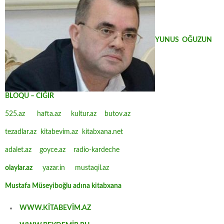
YUNUS OĞUZUN
BLOQU – CIĞIR
525.az
hafta.az
kultur.az
butov.az
tezadlar.az
kitabevim.az
kitabxana.net
adalet.az
goyce.az
radio-kardeche
olaylar.az
yazar.in
mustaqil.az
Mustafa Müseyiboğlu adına kitabxana
WWW.KİTABEVİM.AZ