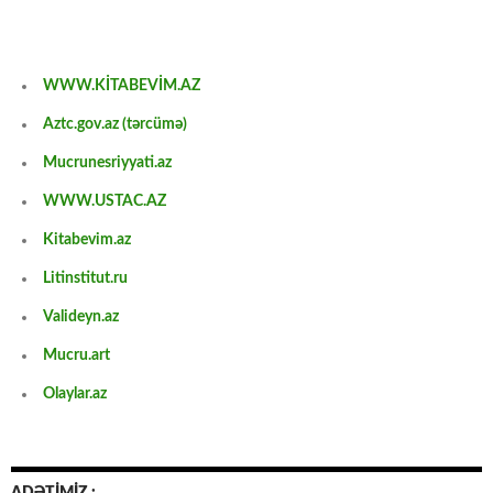
WWW.KİTABEVİM.AZ
Aztc.gov.az (tərcümə)
Mucrunesriyyati.az
WWW.USTAC.AZ
Kitabevim.az
Litinstitut.ru
Valideyn.az
Mucru.art
Olaylar.az