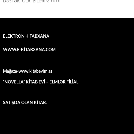
DƏSTƏK OLA BİLƏRİK: >>>>
ELEKTRON KİTABXANA
WWW.E-KİTABXANA.COM
Mağaza-www.kitabevim.az
“NOVELLA” KİTAB EVİ – ELMLƏR FİLİALI
SATIŞDA OLAN KİTAB: