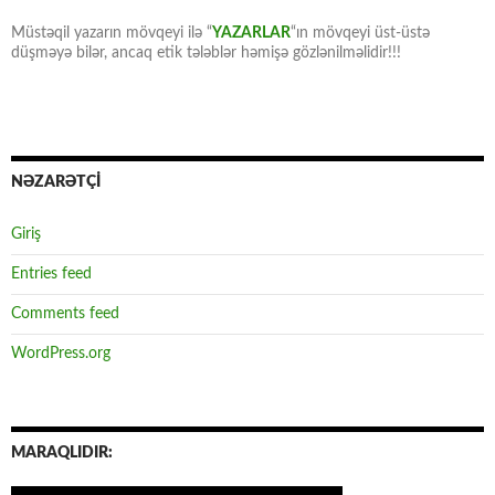
Müstəqil yazarın mövqeyi ilə “
YAZARLAR
“ın mövqeyi üst-üstə
düşməyə bilər, ancaq etik tələblər həmişə gözlənilməlidir!!!
NƏZARƏTÇİ
Giriş
Entries feed
Comments feed
WordPress.org
MARAQLIDIR: