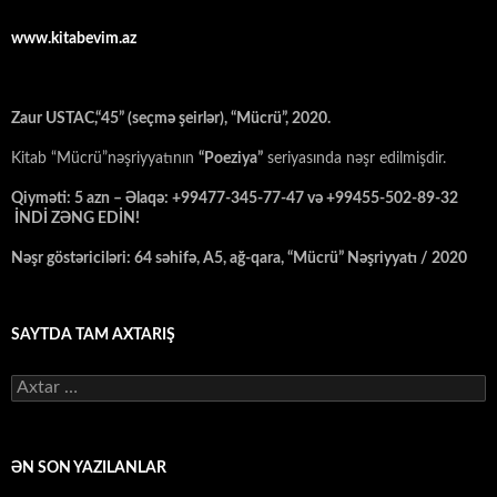
www.kitabevim.az
Zaur USTAC,“45” (seçmə şeirlər), “Mücrü”, 2020.
Kitab “Mücrü”nəşriyyatının
“Poeziya”
seriyasında nəşr edilmişdir.
Qiyməti: 5 azn – Əlaqə: +99477-345-77-47 və +99455-502-89-32
İNDİ ZƏNG EDİN!
Nəşr göstəriciləri: 64 səhifə, A5, ağ-qara, “Mücrü” Nəşriyyatı / 2020
SAYTDA TAM AXTARIŞ
Axtarış:
ƏN SON YAZILANLAR