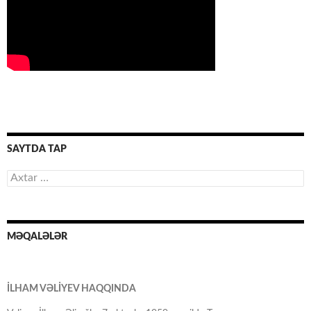
SAYTDA TAP
Axtarış:
MƏQALƏLƏR
İLHAM VƏLİYEV HAQQINDA