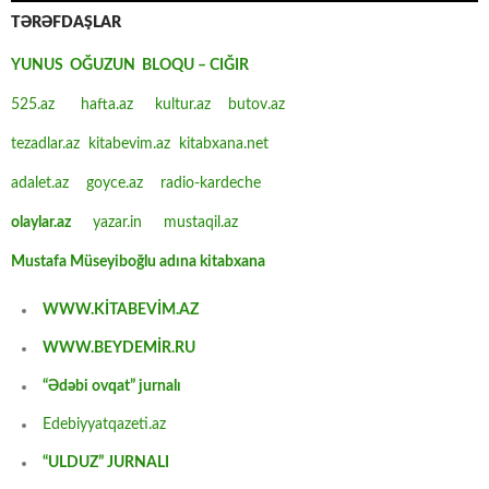
TƏRƏFDAŞLAR
YUNUS OĞUZUN BLOQU – CIĞIR
525.az
hafta.az
kultur.az
butov.az
tezadlar.az
kitabevim.az
kitabxana.net
adalet.az
goyce.az
radio-kardeche
olaylar.az
yazar.in
mustaqil.az
Mustafa Müseyiboğlu adına kitabxana
WWW.KİTABEVİM.AZ
WWW.BEYDEMİR.RU
“Ədəbi ovqat” jurnalı
Edebiyyatqazeti.az
“ULDUZ” JURNALI