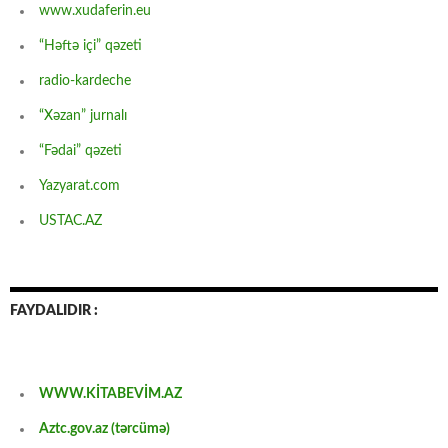
www.xudaferin.eu
“Həftə içi” qəzeti
radio-kardeche
“Xəzan” jurnalı
“Fədai” qəzeti
Yazyarat.com
USTAC.AZ
FAYDALIDIR :
WWW.KİTABEVİM.AZ
Aztc.gov.az (tərcümə)