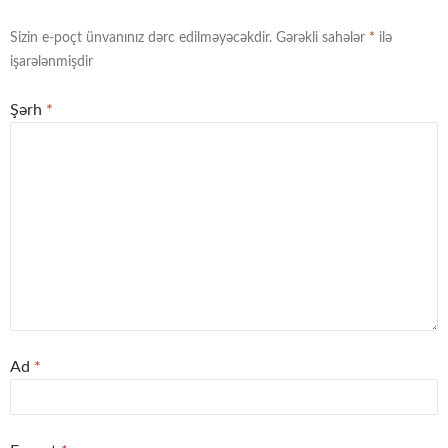
Sizin e-poçt ünvanınız dərc edilməyəcəkdir.
Gərəkli sahələr
*
ilə
işarələnmişdir
Şərh
*
Ad
*