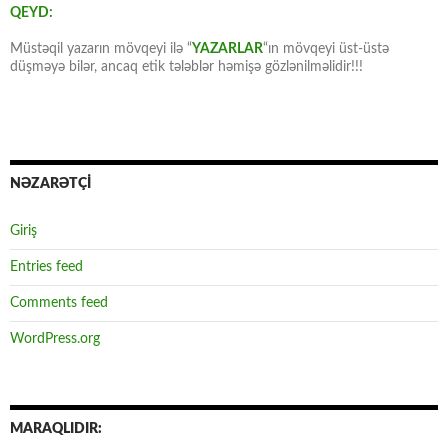
QEYD:
Müstəqil yazarın mövqeyi ilə “
YAZARLAR
“ın mövqeyi üst-üstə
düşməyə bilər, ancaq etik tələblər həmişə gözlənilməlidir!!!
NƏZARƏTÇİ
Giriş
Entries feed
Comments feed
WordPress.org
MARAQLIDIR: