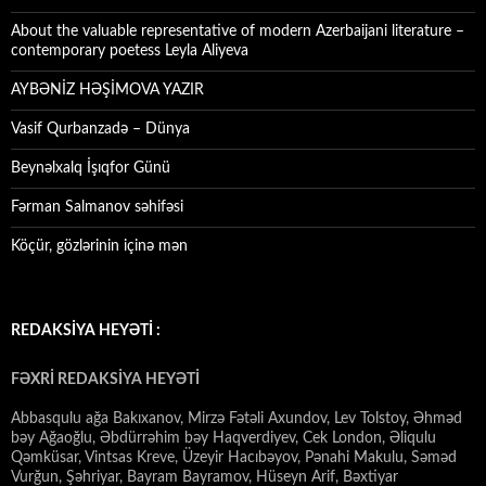
About the valuable representative of modern Azerbaijani literature –
contemporary poetess Leyla Aliyeva
AYBƏNİZ HƏŞİMOVA YAZIR
Vasif Qurbanzadə – Dünya
Beynəlxalq İşıqfor Günü
Fərman Salmanov səhifəsi
Köçür, gözlərinin içinə mən
REDAKSİYA HEYƏTİ :
FƏXRİ REDAKSİYA HEYƏTİ
Abbasqulu ağa Bakıxanov, Mirzə Fətəli Axundov, Lev Tolstoy, Əhməd
bəy Ağaoğlu, Əbdürrəhim bəy Haqverdiyev, Cek London, Əliqulu
Qəmküsar, Vintsas Kreve, Üzeyir Hacıbəyov, Pənahi Makulu, Səməd
Vurğun, Şəhriyar, Bayram Bayramov, Hüseyn Arif, Bəxtiyar