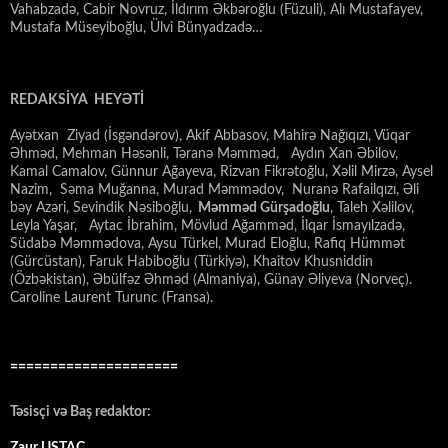
Vahabzadə, Cabir Novruz, İldırım Əkbəroğlu (Füzuli), Alı Mustafayev,
Mustafa Müseyiboğlu, Ülvi Bünyadzadə…
REDAKSİYA HEYƏTİ
Ayətxan Ziyad (İsgəndərov), Akif Abbasov, Mahirə Nağıqızı, Vüqar
Əhməd, Mehman Həsənli, Təranə Məmməd, Aydın Xan Əbilov,
Kamal Camalov, Günnur Ağayeva, Rizvan Fikrətoğlu, Xəlil Mirzə, Aysel
Nazim, Səma Muğanna, Murad Məmmədov, Nuranə Rafailqızı, Əli
bəy Azəri, Sevindik Nəsiboğlu,
Məmməd Gürşadoğlu
, Taleh Xəlilov,
Leyla Yaşar, Aytac İbrahim, Mövlud Ağamməd, İlqar İsmayılzadə,
Südabə Məmmədova, Aysu Türkel, Murad Eloğlu, Rafiq Hümmət
(Gürcüstan), Faruk Habiboğlu (Türkiyə), Khaitov Khusniddin
(Özbəkistan), Əbülfəz Əhməd (Almaniya), Günay Əliyeva (Norveç).
Caroline Laurent Turunc (Fransa).
=====================
Təsisçi və Baş redaktor:
Zaur USTAC