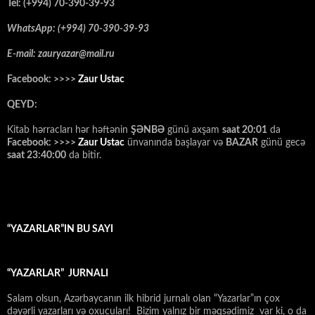
Tel: (+994) 70-390-39-93
WhatsApp: (+994) 70-390-39-93
E-mail: zauryazar@mail.ru
Facebook: >>>>
Zaur Ustac
QEYD:
Kitab hərracları hər həftənin
ŞƏNBƏ
günü axşam
saat 20:01
da
Facebook: >>>>
Zaur Ustac
ünvanında başlayar və
BAZAR
günü gecə
saat 23:40:00
da bitir.
“YAZARLAR”IN BU SAYI
“YAZARLAR” JURNALI
Salam olsun, Azərbaycanın ilk hibrid jurnalı olan “Yazarlar”ın çox
dəyərli yazarları və oxucuları! Bizim yalnız bir məqsədimiz var ki, o da