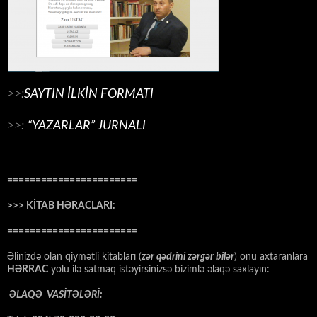
>>:
SAYTIN İLKİN FORMATI
>>:
“YAZARLAR” JURNALI
=======================
>>> KİTAB HƏRACLARI:
=======================
Əlinizdə olan qiymətli kitabları (
zər qədrini zərgər bilər
) onu axtaranlara
HƏRRAC
yolu ilə satmaq istəyirsinizsə bizimlə əlaqə saxlayın:
ƏLAQƏ VASİTƏLƏRİ: