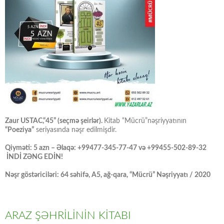
Zaur USTAC,“45” (seçmə şeirlər).
Kitab “Mücrü”nəşriyyatının
“Poeziya”
seriyasında nəşr edilmişdir.
Qiyməti: 5 azn – Əlaqə: +99477-345-77-47 və +99455-502-89-32
İNDİ ZƏNG EDİN!
Nəşr göstəriciləri: 64 səhifə, A5, ağ-qara, “Mücrü” Nəşriyyatı / 2020
ARAZ ŞƏHRİLİNİN KİTABI