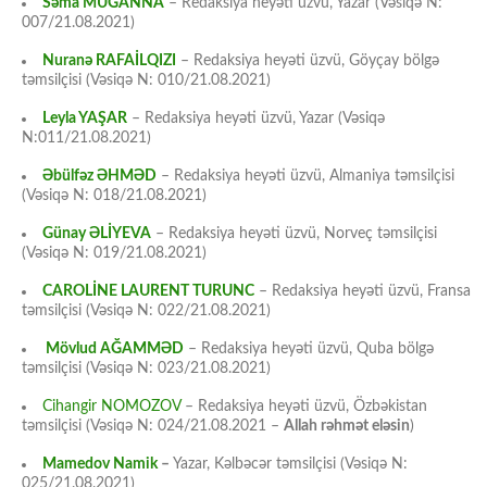
Səma MUĞANNA
– Redaksiya heyəti üzvü, Yazar (Vəsiqə N:
007/21.08.2021)
Nuranə RAFAİLQIZI
– Redaksiya heyəti üzvü, Göyçay bölgə
təmsilçisi (Vəsiqə N: 010/21.08.2021)
Leyla YAŞAR
– Redaksiya heyəti üzvü, Yazar (Vəsiqə
N:011/21.08.2021)
Əbülfəz ƏHMƏD
– Redaksiya heyəti üzvü, Almaniya təmsilçisi
(Vəsiqə N: 018/21.08.2021)
Günay ƏLİYEVA
– Redaksiya heyəti üzvü, Norveç təmsilçisi
(Vəsiqə N: 019/21.08.2021)
CAROLİNE LAURENT TURUNC
– Redaksiya heyəti üzvü, Fransa
təmsilçisi (Vəsiqə N: 022/21.08.2021)
Mövlud AĞAMMƏD
– Redaksiya heyəti üzvü, Quba bölgə
təmsilçisi (Vəsiqə N: 023/21.08.2021)
Cihangir NOMOZOV
– Redaksiya heyəti üzvü, Özbəkistan
təmsilçisi (Vəsiqə N: 024/21.08.2021 –
Allah rəhmət eləsin
)
Mamedov Namik
–
Yazar, Kəlbəcər təmsilçisi (Vəsiqə N:
025/21.08.2021)