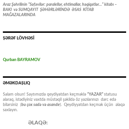
Araz Şəhrilinin “Səfəvilər: paralellər, ehtimallar, həqiqətlər…” kitabı –
BAKI və SUMQAYIT ŞƏHƏRLƏRİNDƏ ƏSAS KİTAB
MAĞAZALARINDA
ŞƏRƏF LÖVHƏSİ
Qurban BAYRAMOV
ƏMƏKDAŞLIQ
Salam olsun! Saytımızda qeydiyatdan keçməklə
“YAZAR”
statusu
alaraq, istədiyiniz vaxtda müstəqil şəkildə öz yazılarınızı dərc edə
bilərsiniz
(
bu çox sadə və asandır
).
Qeydiyyatdan keçmək üçün əlaqə
saxlayın.
ƏLAQƏ: