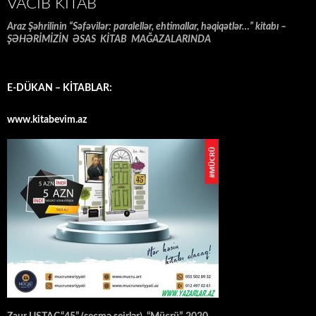
VACIB KITAB
Araz Şəhrilinin “Səfəvilər: paralellər, ehtimallar, həqiqətlər…” kitabı –
ŞƏHƏRİMİZİN ƏSAS KİTAB MAĞAZALARINDA
E-DÜKAN – KİTABLAR:
www.kitabevim.az