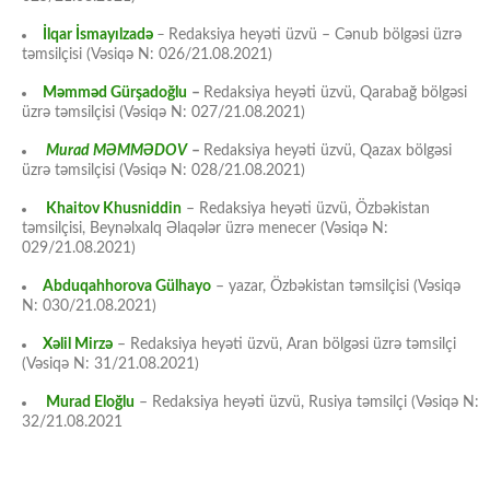
İlqar İsmayılzadə
–
Redaksiya heyəti üzvü – Cənub bölgəsi üzrə
təmsilçisi (Vəsiqə N: 026/21.08.2021)
Məmməd Gürşadoğlu
–
Redaksiya heyəti üzvü, Qarabağ bölgəsi
üzrə təmsilçisi (Vəsiqə N: 027/21.08.2021)
Murad MƏMMƏDOV
–
Redaksiya heyəti üzvü, Qazax bölgəsi
üzrə təmsilçisi (Vəsiqə N: 028/21.08.2021)
Khaitov Khusniddin
– Redaksiya heyəti üzvü, Özbəkistan
təmsilçisi, Beynəlxalq Əlaqələr üzrə menecer (Vəsiqə N:
029/21.08.2021)
Abduqahhorova Gülhayo
– yazar, Özbəkistan təmsilçisi (Vəsiqə
N: 030/21.08.2021)
Xəlil Mirzə
– Redaksiya heyəti üzvü, Aran bölgəsi üzrə təmsilçi
(Vəsiqə N: 31/21.08.2021)
Murad Eloğlu
– Redaksiya heyəti üzvü, Rusiya təmsilçi (Vəsiqə N:
32/21.08.2021