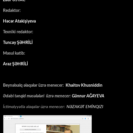
Redaktor:
Həcər Atakişiyeva
Texniki redaktor:
Tuncay ŞƏHRİLİ
Məsul katib:
Araz ŞƏHRİLİ
Beynəlxalq əlaqələr üzrə menecer:
Khaitov Khusniddin
Ədəbi tənqid məsələləri üzrə menecer:
Günnur AĞAYEVA
İctimaiyyətlə əlaqələr üzrə menecer:
NƏZAKƏT EMİNQIZI