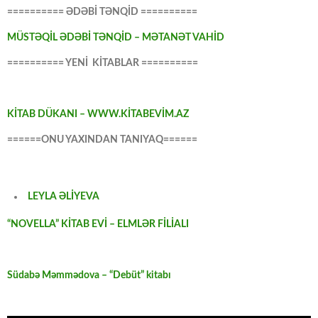
========== ƏDƏBİ TƏNQİD ==========
MÜSTƏQİL ƏDƏBİ TƏNQİD – MƏTANƏT VAHİD
========== YENİ KİTABLAR ==========
KİTAB DÜKANI – WWW.KİTABEVİM.AZ
======ONU YAXINDAN TANIYAQ======
LEYLA ƏLİYEVA
“NOVELLA” KİTAB EVİ – ELMLƏR FİLİALI
Südabə Məmmədova – “Debüt” kitabı