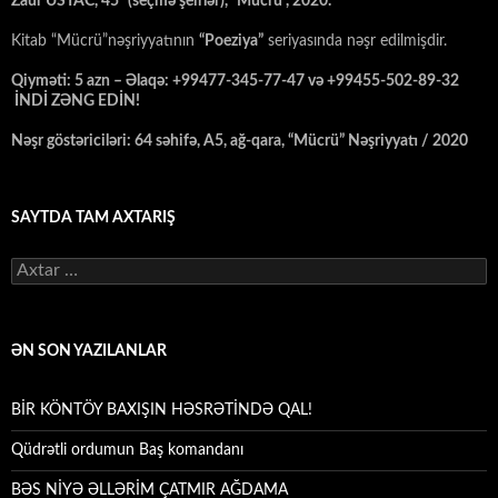
Zaur USTAC,“45” (seçmə şeirlər), “Mücrü”, 2020.
Kitab “Mücrü”nəşriyyatının
“Poeziya”
seriyasında nəşr edilmişdir.
Qiyməti: 5 azn – Əlaqə: +99477-345-77-47 və +99455-502-89-32
İNDİ ZƏNG EDİN!
Nəşr göstəriciləri: 64 səhifə, A5, ağ-qara, “Mücrü” Nəşriyyatı / 2020
SAYTDA TAM AXTARIŞ
Axtarış:
ƏN SON YAZILANLAR
BİR KÖNTÖY BAXIŞIN HƏSRƏTİNDƏ QAL!
Qüdrətli ordumun Baş komandanı
BƏS NİYƏ ƏLLƏRİM ÇATMIR AĞDAMA