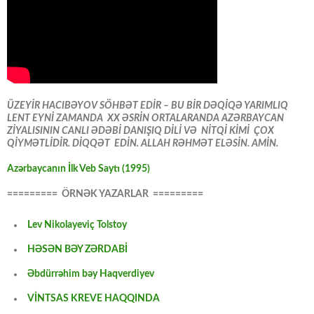
ÜZEYİR HACIBƏYOV SÖHBƏT EDİR – BU BİR DƏQİQƏ YARIMLIQ
LENT EYNİ ZAMANDA XX ƏSRİN ORTALARANDA AZƏRBAYCAN
ZİYALISININ CANLI ƏDƏBİ DANIŞIQ DİLİ VƏ NİTQİ KİMİ ÇOX
QİYMƏTLİDİR. DİQQƏT EDİN. ALLAH RƏHMƏT ELƏSİN. AMİN.
Azərbaycanın İlk Veb Saytı (1995)
========= ÖRNƏK YAZARLAR =========
Lev Nikolayeviç Tolstoy
HƏSƏN BƏY ZƏRDABİ
Əbdürrəhim bəy Haqverdiyev
VİNTSAS KREVE HAQQINDA