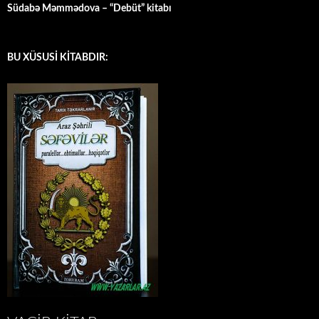
Südabə Məmmədova – “Debüt” kitabı
BU XÜSUSİ KİTABDIR: