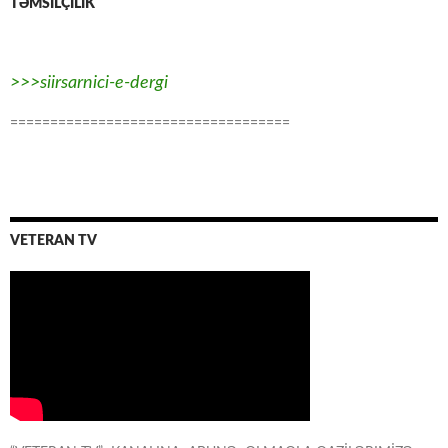
TƏMSİLÇİLİK
>>>siirsarnici-e-dergi
===================================
VETERAN TV