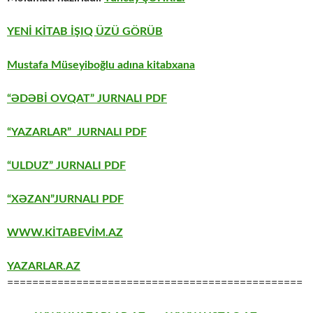
YENİ KİTAB İŞIQ ÜZÜ GÖRÜB
Mustafa Müseyiboğlu adına kitabxana
“ƏDƏBİ OVQAT” JURNALI PDF
“YAZARLAR” JURNALI PDF
“ULDUZ” JURNALI PDF
“XƏZAN”JURNALI PDF
WWW.KİTABEVİM.AZ
YAZARLAR.AZ
===============================================