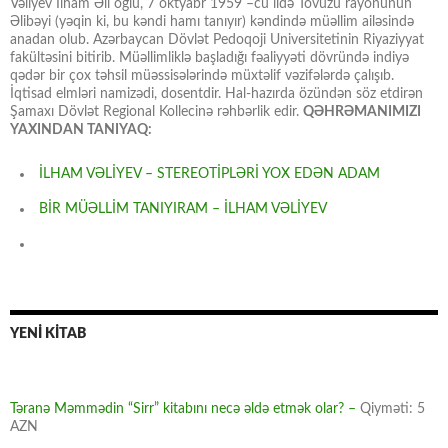
Vəliyev İlham Əli oğlu, 7 oktyabr 1959 –cu ildə Tovuzu rayonunun
Əlibəyi (yəqin ki, bu kəndi hamı tanıyır) kəndində müəllim ailəsində
anadan olub. Azərbaycan Dövlət Pedoqoji Universitetinin Riyaziyyat
fakültəsini bitirib. Müəllimliklə başladığı fəaliyyəti dövründə indiyə
qədər bir çox təhsil müəssisələrində müxtəlif vəzifələrdə çalışıb.
İqtisad elmləri namizədi, dosentdir. Hal-hazırda özündən söz etdirən
Şamaxı Dövlət Regional Kollecinə rəhbərlik edir.
QƏHRƏMANIMIZI
YAXINDAN TANIYAQ:
İLHAM VƏLİYEV – STEREOTİPLƏRİ YOX EDƏN ADAM
BİR MÜƏLLİM TANIYIRAM – İLHAM VƏLİYEV
YENİ KİTAB
Təranə Məmmədin “Sirr” kitabını necə əldə etmək olar? –
Qiyməti: 5
AZN