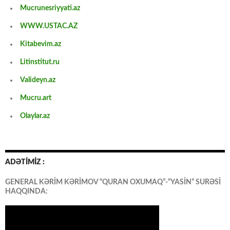
Mucrunesriyyati.az
WWW.USTAC.AZ
Kitabevim.az
Litinstitut.ru
Valideyn.az
Mucru.art
Olaylar.az
ADƏTİMİZ :
GENERAL KƏRİM KƏRİMOV “QURAN OXUMAQ”-“YASİN” SURƏSİ
HAQQINDA: