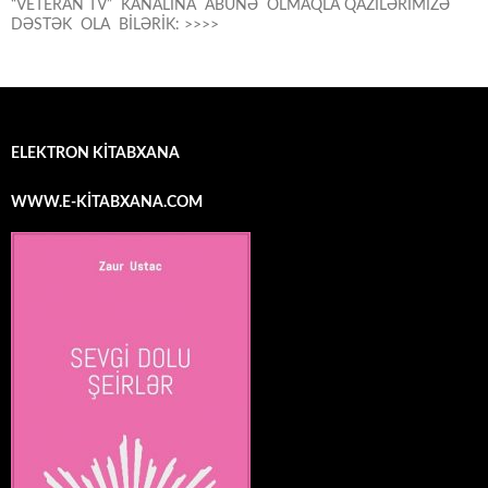
“VETERAN TV” KANALINA ABUNƏ OLMAQLA QAZİLƏRIMİZƏ
DƏSTƏK OLA BİLƏRİK: >>>>
ELEKTRON KİTABXANA
WWW.E-KİTABXANA.COM