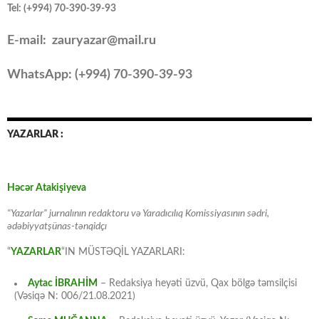
Tel: (+994) 70-390-39-93
E-mail: zauryazar@mail.ru
WhatsApp: (
+994
) 70-390-39-93
YAZARLAR :
Həcər Atakişiyeva
“Yazarlar” jurnalının redaktoru və Yaradıcılıq Komissiyasının sədri,
ədəbiyyatşünas-tənqidçı
“
YAZARLAR
“IN MÜSTƏQİL YAZARLARI:
Aytac İBRAHİM
– Redaksiya heyəti üzvü, Qax bölgə təmsilçisi
(Vəsiqə N: 006/21.08.2021)