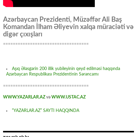
Azərbaycan Prezidenti, Müzəffər Ali Baş
Komandan İlham Əliyevin xalqa müraciəti və
digər çıxışları
===================================
Aşıq Ələsgərin 200 illik yubileyinin qeyd edilməsi haqqında
Azərbaycan Respublikası Prezidentinin Sərəncamı
===================================
WWW.YAZARLAR.AZ
və
WWW.USTAC.AZ
“YAZARLAR.AZ” SAYTI HAQQINDA