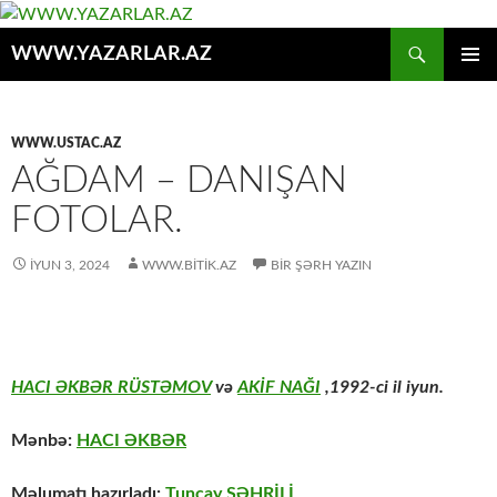
Axtar
WWW.YAZARLAR.AZ
MÜHTƏVIYYATA
ƏSAS
KEÇ
MENYU
WWW.USTAC.AZ
AĞDAM – DANIŞAN
FOTOLAR.
İYUN 3, 2024
WWW.BITIK.AZ
BIR ŞƏRH YAZIN
HACI ƏKBƏR RÜSTƏMOV
və
AKİF NAĞI
,1992-ci il iyun.
Mənbə:
HACI ƏKBƏR
Məlumatı hazırladı:
Tuncay ŞƏHRİLİ