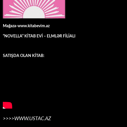
Mağaza-www.kitabevim.az
“NOVELLA” KİTAB EVİ – ELMLƏR FİLİALI
SATIŞDA OLAN KİTAB:
>>>>WWW.USTAC.AZ