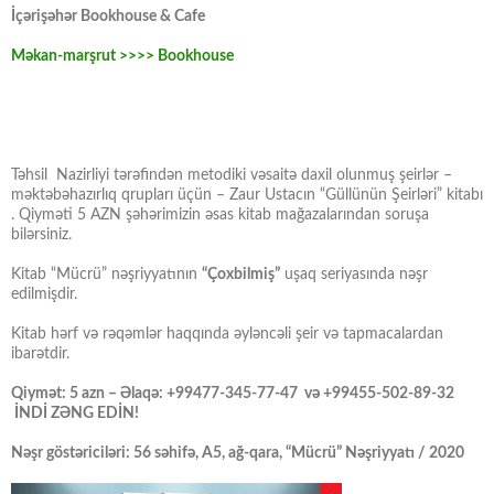
İçərişəhər Bookhouse & Cafe
Məkan-marşrut >>>> Bookhouse
Təhsil Nazirliyi tərəfindən metodiki vəsaitə daxil olunmuş şeirlər –
məktəbəhazırlıq qrupları üçün – Zaur Ustacın “Güllünün Şeirləri” kitabı
. Qiyməti 5 AZN şəhərimizin əsas kitab mağazalarından soruşa
bilərsiniz.
Kitab “Mücrü” nəşriyyatının
“Çoxbilmiş”
uşaq seriyasında nəşr
edilmişdir.
Kitab hərf və rəqəmlər haqqında əyləncəli şeir və tapmacalardan
ibarətdir.
Qiymət: 5 azn – Əlaqə: +99477-345-77-47 və +99455-502-89-32
İNDİ ZƏNG EDİN!
Nəşr göstəriciləri: 56 səhifə, A5, ağ-qara, “Mücrü” Nəşriyyatı / 2020