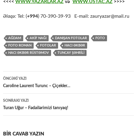
<<<<
WWW.YAZARLAR.AZ
və
WWW.USTAC.AZ
>>>>
Əlaqə:
Tel: (
+994
) 70-390-39-93 E-mail: zauryazar@mail.ru
AĞDAM
AKIF NAĞI
DANIŞAN FOTOLAR
FOTO
FOTO ROMAN
FOTOLAR
HACI ƏKBƏR
HACI ƏKBƏR RÜSTƏMOV
TUNCAY ŞƏHRİLİ
Yazılar
ÖNCƏKI YAZI
üzrə
Caroline Laurent Turunc – Çiçekler…
naviqasiya
SONRAKI YAZI
Turan Uğur – Fədailərimizi tanıyaq!
BIR CAVAB YAZIN