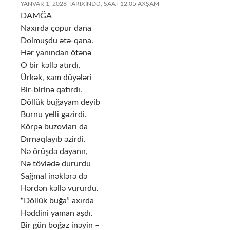
YANVAR 1, 2026 TARIXINDƏ, SAAT 12:05 AXŞAM
DAMĞA
Naxırda çopur dana
Dolmuşdu ətə-qana.
Hər yanından ötənə
O bir kəllə atırdı.
Ürkək, xam düyələri
Bir-birinə qatırdı.
Döllük buğayam deyib
Burnu yelli gəzirdi.
Körpə buzovları da
Dırnaqlayıb əzirdi.
Nə örüşdə dayanır,
Nə tövlədə dururdu
Sağmal inəklərə də
Hərdən kəllə vururdu.
“Döllük buğa” axırda
Həddini yaman aşdı.
Bir gün boğaz inəyin –