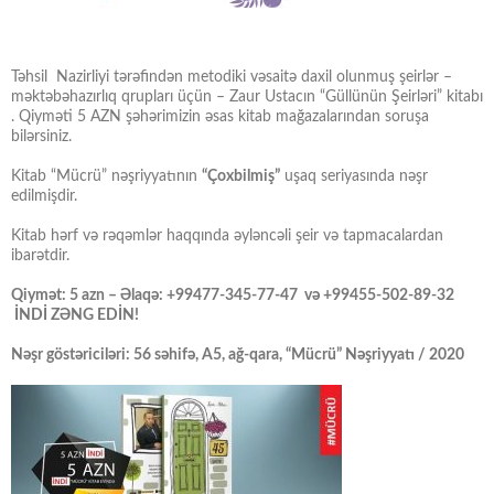
Təhsil Nazirliyi tərəfindən metodiki vəsaitə daxil olunmuş şeirlər –
məktəbəhazırlıq qrupları üçün – Zaur Ustacın “Güllünün Şeirləri” kitabı
. Qiyməti 5 AZN şəhərimizin əsas kitab mağazalarından soruşa
bilərsiniz.
Kitab “Mücrü” nəşriyyatının
“Çoxbilmiş”
uşaq seriyasında nəşr
edilmişdir.
Kitab hərf və rəqəmlər haqqında əyləncəli şeir və tapmacalardan
ibarətdir.
Qiymət: 5 azn – Əlaqə: +99477-345-77-47 və +99455-502-89-32
İNDİ ZƏNG EDİN!
Nəşr göstəriciləri: 56 səhifə, A5, ağ-qara, “Mücrü” Nəşriyyatı / 2020