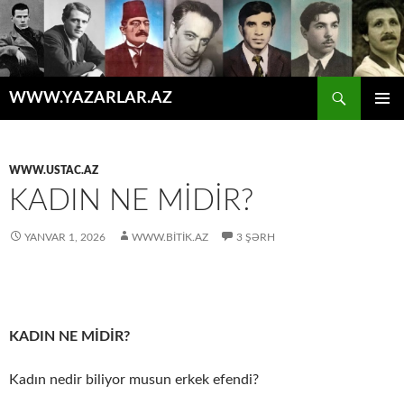
Axtar
WWW.YAZARLAR.AZ
MÜHTƏVIYYATA
ƏSAS
KEÇ
MENYU
WWW.USTAC.AZ
KADIN NE MİDİR?
YANVAR 1, 2026
WWW.BITIK.AZ
3 ŞƏRH
KADIN NE MİDİR?
Kadın nedir biliyor musun erkek efendi?