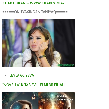
KİTAB DÜKANI – WWW.KİTABEVİM.AZ
======ONU YAXINDAN TANIYAQ======
LEYLA ƏLİYEVA
“NOVELLA” KİTAB EVİ – ELMLƏR FİLİALI