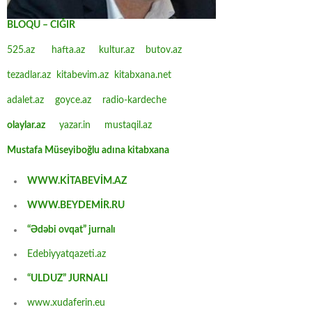
BLOQU – CIĞIR
525.az
hafta.az
kultur.az
butov.az
tezadlar.az
kitabevim.az
kitabxana.net
adalet.az
goyce.az
radio-kardeche
olaylar.az
yazar.in
mustaqil.az
Mustafa Müseyiboğlu adına kitabxana
WWW.KİTABEVİM.AZ
WWW.BEYDEMİR.RU
“Ədəbi ovqat” jurnalı
Edebiyyatqazeti.az
“ULDUZ” JURNALI
www.xudaferin.eu