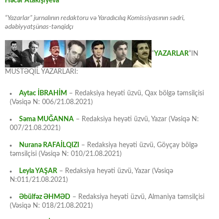
Həcər Atakişiyeva
“Yazarlar” jurnalının redaktoru və Yaradıcılıq Komissiyasının sədri,
ədəbiyyatşünas-tənqidçı
“
YAZARLAR
“IN
MÜSTƏQİL YAZARLARI:
Aytac İBRAHİM
– Redaksiya heyəti üzvü, Qax bölgə təmsilçisi
(Vəsiqə N: 006/21.08.2021)
Səma MUĞANNA
– Redaksiya heyəti üzvü, Yazar (Vəsiqə N:
007/21.08.2021)
Nuranə RAFAİLQIZI
– Redaksiya heyəti üzvü, Göyçay bölgə
təmsilçisi (Vəsiqə N: 010/21.08.2021)
Leyla YAŞAR
– Redaksiya heyəti üzvü, Yazar (Vəsiqə
N:011/21.08.2021)
Əbülfəz ƏHMƏD
– Redaksiya heyəti üzvü, Almaniya təmsilçisi
(Vəsiqə N: 018/21.08.2021)