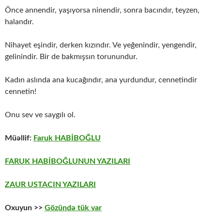
Önce annendir, yaşıyorsa ninendir, sonra bacındır, teyzen,
halandır.
Nihayet eşindir, derken kızındır. Ve yeğenindir, yengendir,
gelinindir. Bir de bakmışsın torunundur.
Kadın aslında ana kucağındır, ana yurdundur, cennetindir
cennetin!
Onu sev ve saygılı ol.
Müəllif:
Faruk HABİBOĞLU
FARUK HABİBOĞLUNUN YAZILARI
ZAUR USTACIN YAZILARI
Oxuyun >>
Gözündə tük var