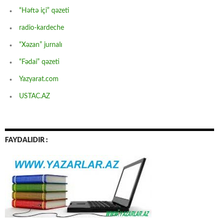
“Həftə içi” qəzeti
radio-kardeche
“Xəzan” jurnalı
“Fədai” qəzeti
Yazyarat.com
USTAC.AZ
FAYDALIDIR :