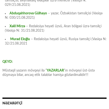
təmsilçisi, Beynəlxalq Əlaqələr üzrə menecer (Vəsiqə N:
029/21.08.2021)
Abduqahhorova Gülhayo
– yazar, Özbəkistan təmsilçisi (Vəsiqə
N: 030/21.08.2021)
Xəlil Mirzə
– Redaksiya heyəti üzvü, Aran bölgəsi üzrə təmsilçi
(Vəsiqə N: 31/21.08.2021)
Murad Eloğlu
– Redaksiya heyəti üzvü, Rusiya təmsilçi (Vəsiqə N:
32/21.08.2021
QEYD:
Müstəqil yazarın mövqeyi ilə “
YAZARLAR
“ın mövqeyi üst-üstə
düşməyə bilər, ancaq etik tələblər həmişə gözlənilməlidir!!!
NƏZARƏTÇİ