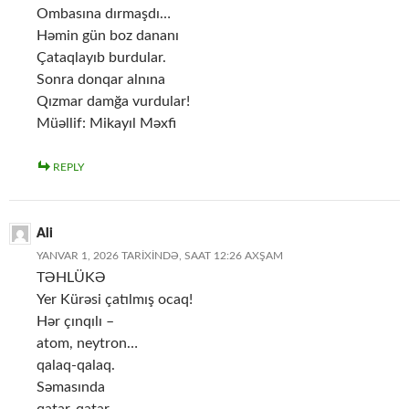
Ombasına dırmaşdı…
Həmin gün boz dananı
Çataqlayıb burdular.
Sonra donqar alnına
Qızmar damğa vurdular!
Müəllif: Mikayıl Məxfi
REPLY
Ali
YANVAR 1, 2026 TARIXINDƏ, SAAT 12:26 AXŞAM
TƏHLÜKƏ
Yer Kürəsi çatılmış ocaq!
Hər çınqılı –
atom, neytron…
qalaq-qalaq.
Səmasında