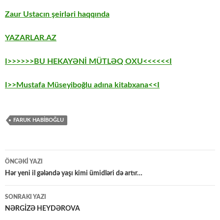
Zaur Ustacın şeirləri haqqında
YAZARLAR.AZ
I>>>>>>BU HEKAYƏNİ MÜTLƏQ OXU<<<<<<I
I>>Mustafa Müseyiboğlu adına kitabxana<<I
FARUK HABİBOĞLU
Yazılar
ÖNCƏKI YAZI
üzrə
Hər yeni il gələndə yaşı kimi ümidləri də artır…
naviqasiya
SONRAKI YAZI
NƏRGİZƏ HEYDƏROVA