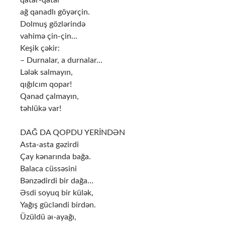
qatar-qatar
ağ qanadlı göyərçin.
Dolmuş gözlərində
vahimə çin-çin…
Keşik çəkir:
– Durnalar, a durnalar…
Lələk salmayın,
qığılcım qopar!
Qanad çalmayın,
təhlükə var!
DAĞ DA QOPDU YERİNDƏN
Asta-asta gəzirdi
Çay kənarında bağa.
Balaca cüssəsini
Bənzədirdi bir dağa…
Əsdi soyuq bir külək,
Yağış gücləndi birdən.
Üzüldü əı-ayağı,