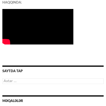
HAQQINDA:
SAYTDA TAP
Axtarış:
MƏQALƏLƏR