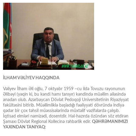
İLHAM VƏLİYEV HAQQINDA
Vəliyev İlham Əli oğlu, 7 oktyabr 1959 –cu ildə Tovuzu rayonunun
Əlibəyi (yəqin ki, bu kəndi hamı tanıyır) kəndində müəllim ailəsində
anadan olub. Azərbaycan Dövlət Pedoqoji Universitetinin Riyaziyyat
fakültəsini bitirib. Müəllimliklə başladığı fəaliyyəti dövründə indiyə
qədər bir çox təhsil müəssisələrində müxtəlif vəzifələrdə çalışıb.
İqtisad elmləri namizədi, dosentdir. Hal-hazırda özündən söz etdirən
Şamaxı Dövlət Regional Kollecinə rəhbərlik edir.
QƏHRƏMANIMIZI
YAXINDAN TANIYAQ: