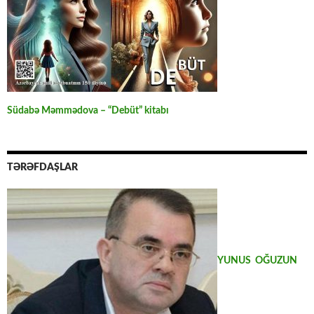
Südabə Məmmədova – “Debüt” kitabı
TƏRƏFDAŞLAR
YUNUS OĞUZUN