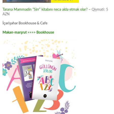
Təranə Məmmədin “Sirr” kitabını necə əldə etmək olar? –
Qiyməti: 5
AZN
İçərişəhər Bookhouse & Cafe
Məkan-marşrut >>>> Bookhouse