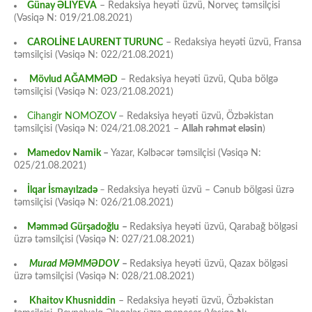
Günay ƏLİYEVA
– Redaksiya heyəti üzvü, Norveç təmsilçisi
(Vəsiqə N: 019/21.08.2021)
CAROLİNE LAURENT TURUNC
– Redaksiya heyəti üzvü, Fransa
təmsilçisi (Vəsiqə N: 022/21.08.2021)
Mövlud AĞAMMƏD
– Redaksiya heyəti üzvü, Quba bölgə
təmsilçisi (Vəsiqə N: 023/21.08.2021)
Cihangir NOMOZOV
– Redaksiya heyəti üzvü, Özbəkistan
təmsilçisi (Vəsiqə N: 024/21.08.2021 –
Allah rəhmət eləsin
)
Mamedov Namik
–
Yazar, Kəlbəcər təmsilçisi (Vəsiqə N:
025/21.08.2021)
İlqar İsmayılzadə
–
Redaksiya heyəti üzvü – Cənub bölgəsi üzrə
təmsilçisi (Vəsiqə N: 026/21.08.2021)
Məmməd Gürşadoğlu
–
Redaksiya heyəti üzvü, Qarabağ bölgəsi
üzrə təmsilçisi (Vəsiqə N: 027/21.08.2021)
Murad MƏMMƏDOV
–
Redaksiya heyəti üzvü, Qazax bölgəsi
üzrə təmsilçisi (Vəsiqə N: 028/21.08.2021)
Khaitov Khusniddin
– Redaksiya heyəti üzvü, Özbəkistan