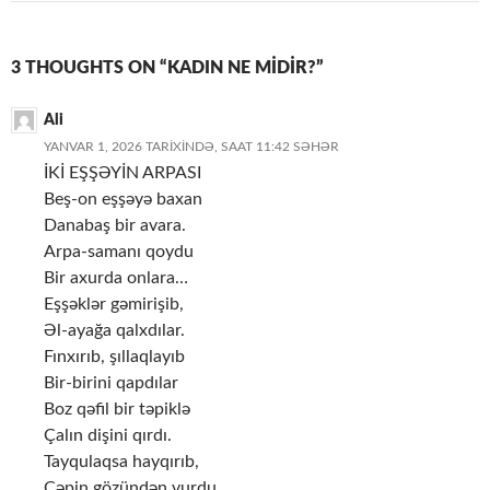
3 THOUGHTS ON “KADIN NE MİDİR?”
Ali
YANVAR 1, 2026 TARIXINDƏ, SAAT 11:42 SƏHƏR
İKİ EŞŞƏYİN ARPASI
Beş-on eşşəyə baxan
Danabaş bir avara.
Arpa-samanı qoydu
Bir axurda onlara…
Eşşəklər gəmirişib,
Əl-ayağa qalxdılar.
Fınxırıb, şıllaqlayıb
Bir-birini qapdılar
Boz qəfil bir təpiklə
Çalın dişini qırdı.
Tayqulaqsa hayqırıb,
Çəpin gözündən vurdu…