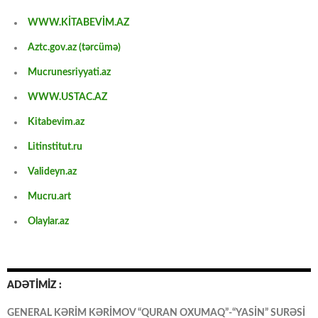
WWW.KİTABEVİM.AZ
Aztc.gov.az (tərcümə)
Mucrunesriyyati.az
WWW.USTAC.AZ
Kitabevim.az
Litinstitut.ru
Valideyn.az
Mucru.art
Olaylar.az
ADƏTİMİZ :
GENERAL KƏRİM KƏRİMOV “QURAN OXUMAQ”-“YASİN” SURƏSİ