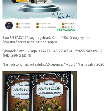
Zaur USTAC,“45” (seçmə şeirlər).
Kitab “Mücrü”nəşriyyatının
“Poeziya”
seriyasında nəşr edilmişdir.
Qiyməti: 5 azn – Əlaqə: +99477-345-77-47 və +99455-502-89-32
İNDİ ZƏNG EDİN!
Nəşr göstəriciləri: 64 səhifə, A5, ağ-qara, “Mücrü” Nəşriyyatı / 2020