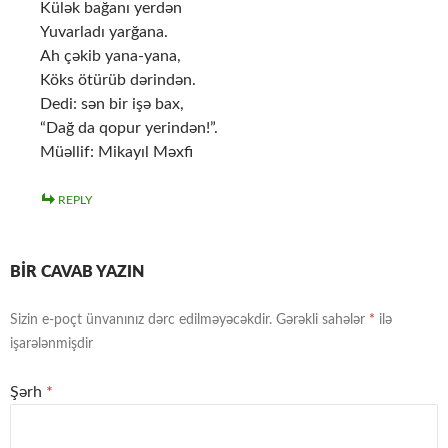
Külək bağanı yerdən
Yuvarladı yarğana.
Ah çəkib yana-yana,
Köks ötürüb dərindən.
Dedi: sən bir işə bax,
“Dağ da qopur yerindən!”.
Müəllif: Mikayıl Məxfi
REPLY
BIR CAVAB YAZIN
Sizin e-poçt ünvanınız dərc edilməyəcəkdir.
Gərəkli sahələr
*
ilə
işarələnmişdir
Şərh
*