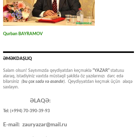
Qurban BAYRAMOV
ƏMƏKDAŞLIQ
Salam olsun! Saytımızda qeydiyatdan keçməklə
“YAZAR”
statusu
alaraq, istədiyiniz vaxtda müstəqil şəkildə öz yazılarınızı dərc edə
bilərsiniz
(
bu çox sadə və asandır
).
Qeydiyyatdan keçmək üçün əlaqə
saxlayın.
ƏLAQƏ:
Tel: (+994) 70-390-39-93
E-mail: zauryazar@mail.ru