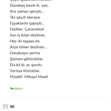
Danabaş baxdı ki, yox,
Ara yaman qarışıb…
Tez qaçdı idarəyə:
Eşşəklərim qapışıb…
Dedilər: Çərənləmə!
Sən iş bilən deyilsən,
Heç iki eşşəyə də
Arpa bölən deyilsən…
Danabaşın yerinə
Şişmanı götürdülər.
Elə bil ki, ac qurdu
Sürüyə ötürdülər.
Müəllif: Mikayıl Məxfi
REPLY
Ali