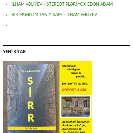
İLHAM VƏLİYEV – STEREOTİPLƏRİ YOX EDƏN ADAM
BİR MÜƏLLİM TANIYIRAM – İLHAM VƏLİYEV
YENİ KİTAB