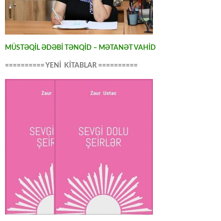
MÜSTƏQİL ƏDƏBİ TƏNQİD – MƏTANƏT VAHİD
========== YENİ KİTABLAR ==========