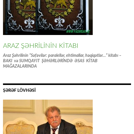
ARAZ ŞƏHRİLİNİN KİTABI
Araz Şəhrilinin “Səfəvilər: paralellər, ehtimallar, həqiqətlər…” kitabı –
BAKI və SUMQAYIT ŞƏHƏRLƏRİNDƏ ƏSAS KİTAB
MAĞAZALARINDA
ŞƏRƏF LÖVHƏSİ