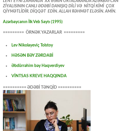
LENT EYNİ ZAMANDA XX ƏSRİN ORTALARANDA AZƏRBAYCAN
ZİYALISININ CANLI ƏDƏBİ DANIŞIQ DİLİ VƏ NİTQİ KİMİ ÇOX
QİYMƏTLİDİR. DİQQƏT EDİN. ALLAH RƏHMƏT ELƏSİN. AMİN.
Azərbaycanın İlk Veb Saytı (1995)
========= ÖRNƏK YAZARLAR =========
Lev Nikolayeviç Tolstoy
HƏSƏN BƏY ZƏRDABİ
Əbdürrəhim bəy Haqverdiyev
VİNTSAS KREVE HAQQINDA
========== ƏDƏBİ TƏNQİD ==========