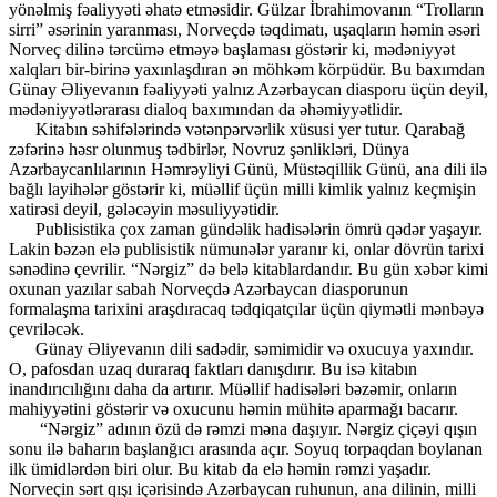
yönəlmiş fəaliyyəti əhatə etməsidir. Gülzar İbrahimovanın “Trolların
sirri” əsərinin yaranması, Norveçdə təqdimatı, uşaqların həmin əsəri
Norveç dilinə tərcümə etməyə başlaması göstərir ki, mədəniyyət
xalqları bir-birinə yaxınlaşdıran ən möhkəm körpüdür. Bu baxımdan
Günay Əliyevanın fəaliyyəti yalnız Azərbaycan diasporu üçün deyil,
mədəniyyətlərarası dialoq baxımından da əhəmiyyətlidir.
Kitabın səhifələrində vətənpərvərlik xüsusi yer tutur. Qarabağ
zəfərinə həsr olunmuş tədbirlər, Novruz şənlikləri, Dünya
Azərbaycanlılarının Həmrəyliyi Günü, Müstəqillik Günü, ana dili ilə
bağlı layihələr göstərir ki, müəllif üçün milli kimlik yalnız keçmişin
xatirəsi deyil, gələcəyin məsuliyyətidir.
Publisistika çox zaman gündəlik hadisələrin ömrü qədər yaşayır.
Lakin bəzən elə publisistik nümunələr yaranır ki, onlar dövrün tarixi
sənədinə çevrilir. “Nərgiz” də belə kitablardandır. Bu gün xəbər kimi
oxunan yazılar sabah Norveçdə Azərbaycan diasporunun
formalaşma tarixini araşdıracaq tədqiqatçılar üçün qiymətli mənbəyə
çevriləcək.
Günay Əliyevanın dili sadədir, səmimidir və oxucuya yaxındır.
O, pafosdan uzaq duraraq faktları danışdırır. Bu isə kitabın
inandırıcılığını daha da artırır. Müəllif hadisələri bəzəmir, onların
mahiyyətini göstərir və oxucunu həmin mühitə aparmağı bacarır.
“Nərgiz” adının özü də rəmzi məna daşıyır. Nərgiz çiçəyi qışın
sonu ilə baharın başlanğıcı arasında açır. Soyuq torpaqdan boylanan
ilk ümidlərdən biri olur. Bu kitab da elə həmin rəmzi yaşadır.
Norveçin sərt qışı içərisində Azərbaycan ruhunun, ana dilinin, milli