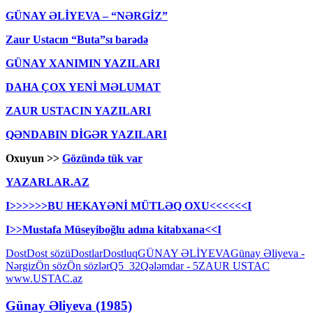
GÜNAY ƏLİYEVA – “NƏRGİZ”
Zaur Ustacın “Buta”sı barədə
GÜNAY XANIMIN YAZILARI
DAHA ÇOX YENİ MƏLUMAT
ZAUR USTACIN YAZILARI
QƏNDABIN DİGƏR YAZILARI
Oxuyun >>
Gözündə tük var
YAZARLAR.AZ
I>>>>>>BU HEKAYƏNİ MÜTLƏQ OXU<<<<<<I
I>>Mustafa Müseyiboğlu adına kitabxana<<I
Dost
Dost sözü
Dostlar
Dostluq
GÜNAY ƏLİYEVA
Günay Əliyeva -
Nərgiz
Ön söz
Ön sözlər
Q5_32
Qələmdar - 5
ZAUR USTAC
www.USTAC.az
Günay Əliyeva (1985)