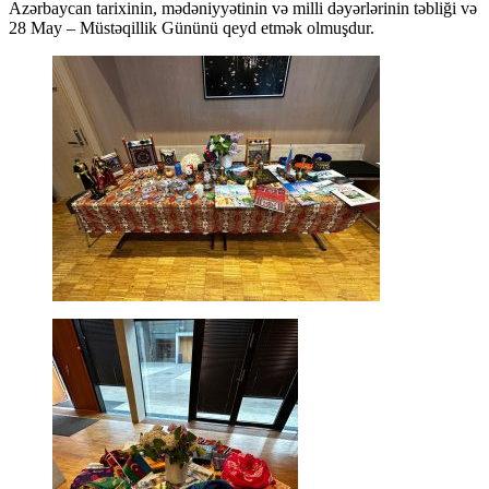
Azərbaycan tarixinin, mədəniyyətinin və milli dəyərlərinin təbliği və
28 May – Müstəqillik Gününü qeyd etmək olmuşdur.