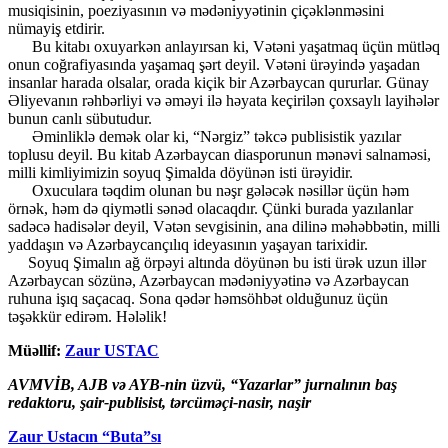
musiqisinin, poeziyasının və mədəniyyətinin çiçəklənməsini
nümayiş etdirir.
Bu kitabı oxuyarkən anlayırsan ki, Vətəni yaşatmaq üçün mütləq
onun coğrafiyasında yaşamaq şərt deyil. Vətəni ürəyində yaşadan
insanlar harada olsalar, orada kiçik bir Azərbaycan qururlar. Günay
Əliyevanın rəhbərliyi və əməyi ilə həyata keçirilən çoxsaylı layihələr
bunun canlı sübutudur.
Əminliklə demək olar ki, “Nərgiz” təkcə publisistik yazılar
toplusu deyil. Bu kitab Azərbaycan diasporunun mənəvi salnaməsi,
milli kimliyimizin soyuq Şimalda döyünən isti ürəyidir.
Oxuculara təqdim olunan bu nəşr gələcək nəsillər üçün həm
örnək, həm də qiymətli sənəd olacaqdır. Çünki burada yazılanlar
sadəcə hadisələr deyil, Vətən sevgisinin, ana dilinə məhəbbətin, milli
yaddaşın və Azərbaycançılıq ideyasının yaşayan tarixidir.
Soyuq Şimalın ağ örpəyi altında döyünən bu isti ürək uzun illər
Azərbaycan sözünə, Azərbaycan mədəniyyətinə və Azərbaycan
ruhuna işıq saçacaq. Sona qədər həmsöhbət olduğunuz üçün
təşəkkür edirəm. Hələlik!
Müəllif:
Zaur USTAC
AVMVİB, AJB və AYB-nin üzvü, “Yazarlar” jurnalının baş
redaktoru,
şair-publisist, tərcüməçi-nasir, naşir
Zaur Ustacın “Buta”sı