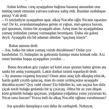
Atılan köhnə, cırıq ayaqqabını bağrına basaraq atasından onu
mütləq təmir etməsini yalvara-yalvara xahiş etdi. Bundan əsəbiləşən
pinəçi Vəli dedi:
– O əzizlədiyin ayaqqabını apar, alkaş Nəcəfin oğlu Nicatın təpəsinə
vur! De ki, avaralanmaqdansa getsin ot yığsın, mal-qaraya baxsın,
pul qazansın, özünə bir ayaqqabı alsın. Artıq mən bu ayaqqabılara
yamaq üstündən yamaq vurmaqdan bezmişəm. Daha ələ gələsi
deyil. Ayaqqabı elə bil adamın əlindən “qaçmaq istəyir”.
Bahar atasına dedi:
– Ata, bəlkə bir təhər yamaq vurub düzəldəsən? Onlar çox
kasıbdırlar. O, bulaqdan su gətirəndə həmişə mənə kömək edir. Axı
onun bundan başqa ayaqqabısı yoxdur…
Bunu deyərkən göz yaşları sel kimi axan qızının halını görən ata
sanki bir anlıq yumuşaldı. Lakin dərhal özünü toparlayıb dedi:
– Ay anasına oxşamış həyasız! Onun atası araq içib alkaşlıq edəcək,
harda gəldi yıxılıb qalacaq, mən də onun yetimçəsinə ayaqqabı
düzəldəcəyəm? Qoy rədd olsun! Elə bilirdim ki, sən saçına hər dəfə
çiçək taxıb bulağa gedəndə bir iş çıxacaq. Əlinə bir az yun düşən
kimi götürüb bulağa qaçırsan, yırğalana-yırğalana yunu yuyursan ki,
Nicat sənə baxsın? Yoxsa indi də alkaş Nəcəfin oğluna vurulmusan?
Ata qəzəblə danışdıqca səsi daha da sərtləşirdi. Nəhayət,