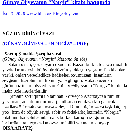
Günay Əliyevanın “Nərgiz” kitabı haqqında
İyul 9, 2026
www.bitik.az
Bir şərh yazın
YÜZ ON BİRİNCİ YAZI
(
GÜNAY ƏLİYEVA – “NƏRGİZ” – PDF
)
Soyuq Şimalda Şərq hərarəti
(Günay Əliyevanın “Nərgiz” kitabına ön söz)
Salam olsun, çox dəyərli oxucum! Bəzən bir kitab təkcə müəllifin
yazdıqlarını deyil, bütöv bir dövrün yaddaşını yaşadır. Elə kitablar
var ki, onları vərəqlədikcə hadisələri oxumursan, insanların
sevgisini, həsrətini, milli kimliyə bağlılığını, Vətənə uzanan
görünməz telləri hiss edirsən. Günay Əliyevanın “Nərgiz” kitabı da
məhz belə nəşrlərdəndir.
Şimalın sərt iqlimi ilə tanınan Norveçdə Azərbaycan ruhunu
yaşatmaq, ana dilini qorumaq, milli-mənəvi dəyərləri gələcək
nəsillərə ötürmək asan məsələ deyil. Bunun üçün təkcə təşkilatçılıq
yox, həm də böyük sevgi, səbir və fədakarlıq lazımdır. “Nərgiz”
kitabının hər səhifəsində məhz bu fədakarlığın izi görünür.
Təfərrüatlara keçməzdən əvvəl müəllifi yaxından tanıyaq:
QISA ARAYIŞ