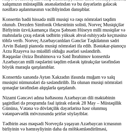
xalqımızın müstəqillik ənənələrindən və bu dəyərlərin gələcək
nəsillərə aşılanmasının vacibliyindən danışıblar.
Konsertin bədii hissədə milli musiqi və rəqs nömrələri təqdim
olunub. Drezden Simfonik Orkestrinin solisti, Norveç Musiqiçilər
Birliyinin üzvü,kamança ifaçısı Şəbnəm Hüseyn milli musiqilər və
mahnılarla çıxış edərək tədbirin yüksək əhval-ruhiyyədə keçməsinə
töhfə verib. Norveç Azərbaycanlıları Gənclər Təşkilatının sədri
Arvin Balanji pianoda musiqi nömrələri ifa edib. Bəstəkar-pianoçu
Arzu Rzayeva isə müəllifi olduğu əsərləri səsləndirib.
Rəqqaslar Əzizə İbrahimova və Səid İbrahimov konsertdə
Azərbaycan milli rəqslərini təqdim edərək iştirakçılar tərəfindən
böyük maraqla qarşılanıblar.
Konsertdə xanəndə Aytən Xakzadın ifasında muğam və xalq
musiqisi nümunələri də səsləndirilib. İfa olunan musiqi nömrələri
qonaqlar tərəfindən alqışlarla qarşılanıb.
Nizami Gəncəvi adına həftəsonu Azərbaycan dili məktəbinin
şagirdləri də proqramda fəal iştirak edərək 28 May – Müstəqillik
Gününə, Vətənə və dövlətçilik dəyərlərinə həsr olunmuş
vətənpərvərlik mövzusunda şeirlər söyləyiblər.
Tədbirin əsas məqsədi Norveçdə yaşayan Azərbaycan icmasının
birliyinin və həmrəyliyinin daha da möhkəmləndirilməsi,