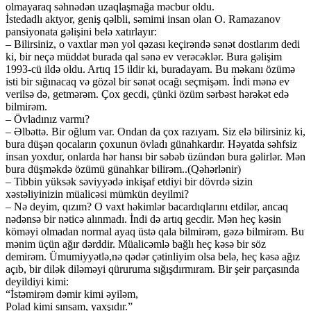
olmayaraq səhnədən uzaqlaşmağa məcbur oldu.
İstedadlı aktyor, geniş qəlbli, səmimi insan olan O. Ramazanov
pansiyonata gəlişini belə xatırlayır:
– Bilirsiniz, o vaxtlar mən yol qəzası keçirəndə sənət dostlarım dedi
ki, bir neçə müddət burada qal sənə ev verəcəklər. Bura gəlişim
1993-cü ildə oldu. Artıq 15 ildir ki, buradayam. Bu məkanı özümə
isti bir sığınacaq və gözəl bir sənət ocağı seçmişəm. İndi mənə ev
verilsə də, getmərəm. Çox gecdi, çünki özüm sərbəst hərəkət edə
bilmirəm.
– Övladınız varmı?
– Əlbəttə. Bir oğlum var. Ondan da çox razıyam. Siz elə bilirsiniz ki,
bura düşən qocaların çoxunun övladı günahkardır. Həyatda səhfsiz
insan yoxdur, onlarda hər hansı bir səbəb üzündən bura gəlirlər. Mən
bura düşməkdə özümü günahkar bilirəm..(Qəhərlənir)
– Tibbin yüksək səviyyədə inkişaf etdiyi bir dövrdə sizin
xəstəliyinizin müalicəsi mümkün deyilmi?
– Nə deyim, qızım? O vaxt həkimlər bacardıqlarını etdilər, ancaq
nədənsə bir nəticə alınmadı. İndi də artıq gecdir. Mən heç kəsin
köməyi olmadan normal ayaq üstə qala bilmirəm, gəzə bilmirəm. Bu
mənim üçün ağır dərddir. Müalicəmlə bağlı heç kəsə bir söz
demirəm. Ümumiyyətlə,nə qədər çətinliyim olsa belə, heç kəsə ağız
açıb, bir dilək diləməyi qüruruma sığışdırmıram. Bir şeir parçasında
deyildiyi kimi:
“İstəmirəm dəmir kimi əyiləm,
Polad kimi sınsam, yaxşıdır.”