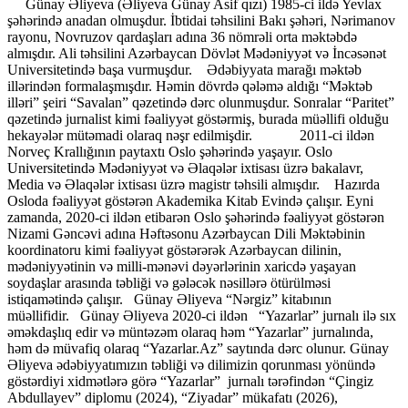
Günay Əliyeva (Əliyeva Günay Asif qızı) 1985-ci ildə Yevlax
şəhərində anadan olmuşdur. İbtidai təhsilini Bakı şəhəri, Nərimanov
rayonu, Novruzov qardaşları adına 36 nömrəli orta məktəbdə
almışdır. Ali təhsilini Azərbaycan Dövlət Mədəniyyət və İncəsənət
Universitetində başa vurmuşdur. Ədəbiyyata marağı məktəb
illərindən formalaşmışdır. Həmin dövrdə qələmə aldığı “Məktəb
illəri” şeiri “Savalan” qəzetində dərc olunmuşdur. Sonralar “Paritet”
qəzetində jurnalist kimi fəaliyyət göstərmiş, burada müəllifi olduğu
hekayələr mütəmadi olaraq nəşr edilmişdir. 2011-ci ildən
Norveç Krallığının paytaxtı Oslo şəhərində yaşayır. Oslo
Universitetində Mədəniyyət və Əlaqələr ixtisası üzrə bakalavr,
Media və Əlaqələr ixtisası üzrə magistr təhsili almışdır. Hazırda
Osloda fəaliyyət göstərən Akademika Kitab Evində çalışır. Eyni
zamanda, 2020-ci ildən etibarən Oslo şəhərində fəaliyyət göstərən
Nizami Gəncəvi adına Həftəsonu Azərbaycan Dili Məktəbinin
koordinatoru kimi fəaliyyət göstərərək Azərbaycan dilinin,
mədəniyyətinin və milli-mənəvi dəyərlərinin xaricdə yaşayan
soydaşlar arasında təbliği və gələcək nəsillərə ötürülməsi
istiqamətində çalışır. Günay Əliyeva “Nərgiz” kitabının
müəllifidir. Günay Əliyeva 2020-ci ildən “Yazarlar” jurnalı ilə sıx
əməkdaşlıq edir və müntəzəm olaraq həm “Yazarlar” jurnalında,
həm də müvafiq olaraq “Yazarlar.Az” saytında dərc olunur. Günay
Əliyeva ədəbiyyatımızın təbliği və dilimizin qorunması yönündə
göstərdiyi xidmətlərə görə “Yazarlar” jurnalı tərəfindən “Çingiz
Abdullayev” diplomu (2024), “Ziyadar” mükafatı (2026),