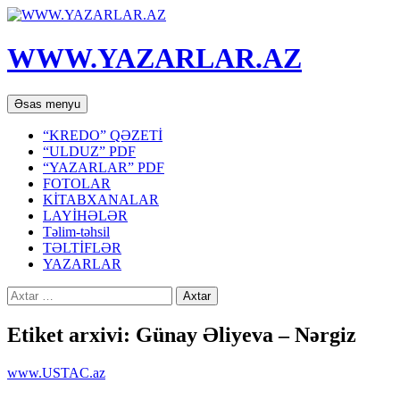
WWW.YAZARLAR.AZ
Axtar
Mühtəviyyata
Əsas menyu
keç
“KREDO” QƏZETİ
“ULDUZ” PDF
“YAZARLAR” PDF
FOTOLAR
KİTABXANALAR
LAYİHƏLƏR
Təlim-təhsil
TƏLTİFLƏR
YAZARLAR
Axtarış:
Etiket arxivi: Günay Əliyeva – Nərgiz
www.USTAC.az