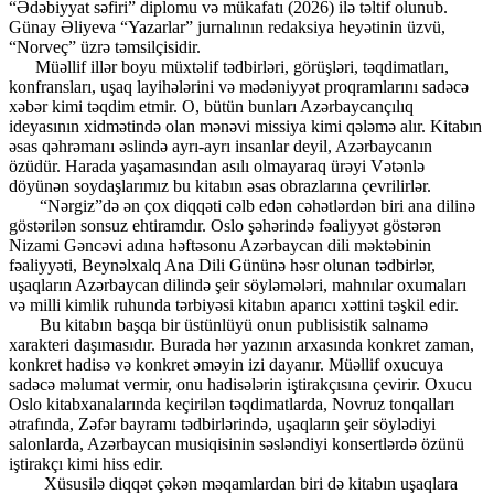
“Ədəbiyyat səfiri” diplomu və mükafatı (2026) ilə təltif olunub.
Günay Əliyeva “Yazarlar” jurnalının redaksiya heyətinin üzvü,
“Norveç” üzrə təmsilçisidir.
Müəllif illər boyu müxtəlif tədbirləri, görüşləri, təqdimatları,
konfransları, uşaq layihələrini və mədəniyyət proqramlarını sadəcə
xəbər kimi təqdim etmir. O, bütün bunları Azərbaycançılıq
ideyasının xidmətində olan mənəvi missiya kimi qələmə alır. Kitabın
əsas qəhrəmanı əslində ayrı-ayrı insanlar deyil, Azərbaycanın
özüdür. Harada yaşamasından asılı olmayaraq ürəyi Vətənlə
döyünən soydaşlarımız bu kitabın əsas obrazlarına çevrilirlər.
“Nərgiz”də ən çox diqqəti cəlb edən cəhətlərdən biri ana dilinə
göstərilən sonsuz ehtiramdır. Oslo şəhərində fəaliyyət göstərən
Nizami Gəncəvi adına həftəsonu Azərbaycan dili məktəbinin
fəaliyyəti, Beynəlxalq Ana Dili Gününə həsr olunan tədbirlər,
uşaqların Azərbaycan dilində şeir söyləmələri, mahnılar oxumaları
və milli kimlik ruhunda tərbiyəsi kitabın aparıcı xəttini təşkil edir.
Bu kitabın başqa bir üstünlüyü onun publisistik salnamə
xarakteri daşımasıdır. Burada hər yazının arxasında konkret zaman,
konkret hadisə və konkret əməyin izi dayanır. Müəllif oxucuya
sadəcə məlumat vermir, onu hadisələrin iştirakçısına çevirir. Oxucu
Oslo kitabxanalarında keçirilən təqdimatlarda, Novruz tonqalları
ətrafında, Zəfər bayramı tədbirlərində, uşaqların şeir söylədiyi
salonlarda, Azərbaycan musiqisinin səsləndiyi konsertlərdə özünü
iştirakçı kimi hiss edir.
Xüsusilə diqqət çəkən məqamlardan biri də kitabın uşaqlara