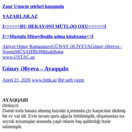
Zaur Ustacın şeirləri haqqında
YAZARLAR.AZ
I>>>>>>BU HEKAYƏNİ MÜTLƏQ OXU<<<<<<I
I>>Mustafa Müseyiboğlu adına kitabxana<<I
Aktyor Oqtay Ramazanov
GÜNAY ƏLİYEVA
Günay Əliyeva -
Nərgiz
MÜSAHİBƏ
Müsahibələr
www.USTAC.az
Günay Əliyeva – Ayaqqabı
Aprel 21, 2026
www.bitik.az
Bir şərh yazın
AYAQQABI
(
hekayə
)
Dəmir torla hasara alınmış həyətin içərisində çiy kərpicdən tikilmiş
bir ev var idi. Evin tavanı quru ağacla örtülmüşdü, döşəməsinə isə
seyrək toxunuşlar arasında yaşıl otların baş qaldırdığı həsir
salınmışdı.