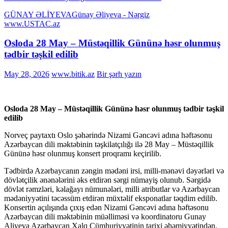
GÜNAY ƏLİYEVA
Günay Əliyeva - Nərgiz
www.USTAC.az
Osloda 28 May – Müstəqillik Gününə həsr olunmuş
tədbir təşkil edilib
May 28, 2026
www.bitik.az
Bir şərh yazın
Osloda 28 May – Müstəqillik Gününə həsr olunmuş tədbir təşkil
edilib
Norveç paytaxtı Oslo şəhərində Nizami Gəncəvi adına həftəsonu
Azərbaycan dili məktəbinin təşkilatçılığı ilə 28 May – Müstəqillik
Gününə həsr olunmuş konsert proqramı keçirilib.
Tədbirdə Azərbaycanın zəngin mədəni irsi, milli-mənəvi dəyərləri və
dövlətçilik ənənələrini əks etdirən sərgi nümayiş olunub. Sərgidə
dövlət rəmzləri, kəlağayı nümunələri, milli atributlar və Azərbaycan
mədəniyyətini təcəssüm etdirən müxtəlif eksponatlar təqdim edilib.
Konsertin açılışında çıxış edən Nizami Gəncəvi adına həftəsonu
Azərbaycan dili məktəbinin müəlliməsi və koordinatoru Gunay
Aliyeva Azərbaycan Xalq Cümhuriyyətinin tarixi əhəmiyyətindən,