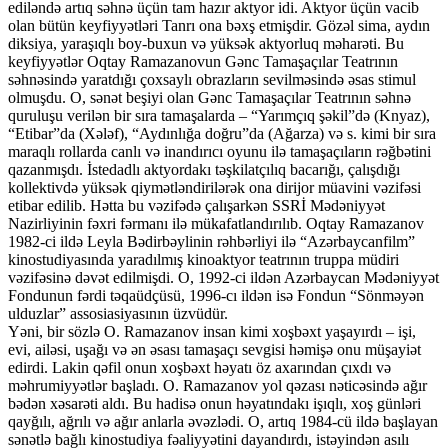
ediləndə artıq səhnə üçün tam hazır aktyor idi. Aktyor üçün vacib
olan bütün keyfiyyətləri Tanrı ona bəxş etmişdir. Gözəl sima, aydın
diksiya, yaraşıqlı boy-buxun və yüksək aktyorluq məharəti. Bu
keyfiyyətlər Oqtay Ramazanovun Gənc Tamaşaçılar Teatrının
səhnəsində yaratdığı çoxsaylı obrazların sevilməsində əsas stimul
olmuşdu. O, sənət beşiyi olan Gənc Tamaşaçılar Teatrının səhnə
quruluşu verilən bir sıra tamaşalarda – “Yarımçıq şəkil”də (Knyaz),
“Etibar”da (Xələf), “Aydınlığa doğru”da (Ağarza) və s. kimi bir sıra
maraqlı rollarda canlı və inandırıcı oyunu ilə tamaşaçıların rəğbətini
qazanmışdı. İstedadlı aktyordakı təşkilatçılıq bacarığı, çalışdığı
kollektivdə yüksək qiymətləndirilərək ona dirijor müavini vəzifəsi
etibar edilib. Hətta bu vəzifədə çalışarkən SSRİ Mədəniyyət
Nazirliyinin fəxri fərmanı ilə mükafatlandırılıb. Oqtay Ramazanov
1982-ci ildə Leyla Bədirbəylinin rəhbərliyi ilə “Azərbaycanfilm”
kinostudiyasında yaradılmış kinoaktyor teatrının truppa müdiri
vəzifəsinə dəvət edilmişdi. O, 1992-ci ildən Azərbaycan Mədəniyyət
Fondunun fərdi təqaüdçüsü, 1996-cı ildən isə Fondun “Sönməyən
ulduzlar” assosiasiyasının üzvüdür.
Yəni, bir sözlə O. Ramazanov insan kimi xoşbəxt yaşayırdı – işi,
evi, ailəsi, uşağı və ən əsası tamaşaçı sevgisi həmişə onu müşayiət
edirdi. Lakin qəfil onun xoşbəxt həyatı öz axarından çıxdı və
məhrumiyyətlər başladı. O. Ramazanov yol qəzası nəticəsində ağır
bədən xəsarəti aldı. Bu hadisə onun həyatındakı işıqlı, xoş günləri
qayğılı, ağrılı və ağır anlarla əvəzlədi. O, artıq 1984-cü ildə başlayan
sənətlə bağlı kinostudiya fəaliyyətini dayandırdı, istəyindən asılı