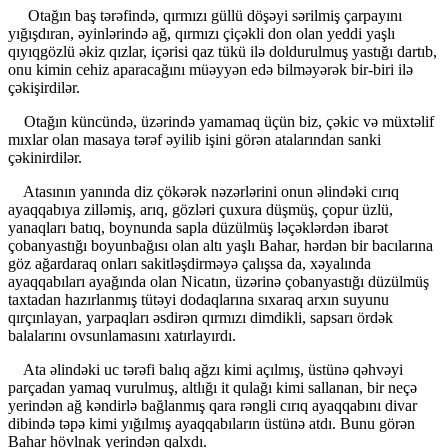
Otağın baş tərəfində, qırmızı güllü döşəyi sərilmiş çarpayını
yığışdıran, əyinlərində ağ, qırmızı çiçəkli don olan yeddi yaşlı
qıyıqgözlü əkiz qızlar, içərisi qaz tükü ilə doldurulmuş yastığı dartıb,
onu kimin cehiz aparacağını müəyyən edə bilməyərək bir-biri ilə
çəkişirdilər.
Otağın küncündə, üzərində yamamaq üçün biz, çəkic və müxtəlif
mıxlar olan masaya tərəf əyilib işini görən atalarından sanki
çəkinirdilər.
Atasının yanında diz çökərək nəzərlərini onun əlindəki cırıq
ayaqqabıya zilləmiş, arıq, gözləri çuxura düşmüş, çopur üzlü,
yanaqları batıq, boynunda sapla düzülmüş ləçəklərdən ibarət
çobanyastığı boyunbağısı olan altı yaşlı Bahar, hərdən bir bacılarına
göz ağardaraq onları sakitləşdirməyə çalışsa da, xəyalında
ayaqqabıları ayağında olan Nicatın, üzərinə çobanyastığı düzülmüş
taxtadan hazırlanmış tütəyi dodaqlarına sıxaraq arxın suyunu
qırçınlayan, yarpaqları əsdirən qırmızı dimdikli, sapsarı ördək
balalarını ovsunlamasını xatırlayırdı.
Ata əlindəki uc tərəfi balıq ağzı kimi açılmış, üstünə qəhvəyi
parçadan yamaq vurulmuş, altlığı it qulağı kimi sallanan, bir neçə
yerindən ağ kəndirlə bağlanmış qara rəngli cırıq ayaqqabını divar
dibində təpə kimi yığılmış ayaqqabıların üstünə atdı. Bunu görən
Bahar hövlnak yerindən qalxdı.