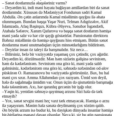
– Sənət dostlarınızla əlaqələriniz varmı?
– Deyərdim ki, indi məni həyata bağlayan amillərdən biri də sənət
dostlarımdır. Xüsusən də Mədəniyyət Fondunun sədri Kamal
Abdulla. Ən çətin anlarımda Kamal müəllimin qayğısı ilə əhatə
olunmuşam. Bundan başqa Yaşar Nuri, Telman Adıgözəlov, Akif
İslamzadə, Afaq Bəşirqızı, Kübra Əliyeva, Sənubər İsgəndərli,
Atabala Səfərov, Xanım Qafarova və başqa sənət dostlarım həmişə
məni yada salır və hər cür qayğı göstərirlər. Pansionatın direktoru
Bəhruz müəllimin də həmişə qayğısını hiss etmişəm. Bütün sənət
dostlarıma məni unutmadıqları üçün minnətdarlığımı bildirirəm.
– Deyirlər insan öz taleyi ilə barışmalıdır. Siz necə…
– Bilirsiniz, belə bir vəziyyətdə yaşamaq çox çətindir, çox ağırdır.
Deyərdim ki, dözülməzdir. Mən həm sizlərin gəlişinə sevinirəm,
həm də kədərlənirəm. Sevinirəm ona görə ki, məni yada salıb
gəlmisiniz, kədərlənirəm ona görə ki, səhnədə nəfəsindən od-alov
püskürən O. Ramazanovu bu vəziyyətdə görürsünüz. Bax, bu hal
məni çox sıxır. Amma Allahımdan çox razıyam. Ümid son deyil,
hələ də sağalmağa ümidim var. Onun üçün də qismətimlə barışmağa
hələ tələsmirəm. Axı, hər qaranlıq gecənin bir işığı olur.
–Yəqin ki, yenidən səhnəyə qayıtmaq arzusu Sizi hələ də tərk
etməyib?
– Yox, sənət sevgisi məni heç vaxt tərk etməyəcək. Həmişə o arzu
ilə yaşayıram. Mənim hələ sənətə deyilməmiş çox sözüm qalıb.
Ən böyük arzum isə budur ki, bu dəyişkən dünyada insanlar həmişə
bir-birilərinə mənəvi dayaq olsunlar. Necə ki, siz bu gün pansionata