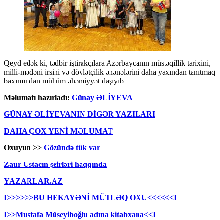
Qeyd edək ki, tədbir iştirakçılara Azərbaycanın müstəqillik tarixini,
milli-mədəni irsini və dövlətçilik ənənələrini daha yaxından tanıtmaq
baxımından mühüm əhəmiyyət daşıyıb.
Məlumatı hazırladı:
Günay ƏLİYEVA
GÜNAY ƏLİYEVANIN DİGƏR YAZILARI
DAHA ÇOX YENİ MƏLUMAT
Oxuyun >>
Gözündə tük var
Zaur Ustacın şeirləri haqqında
YAZARLAR.AZ
I>>>>>>BU HEKAYƏNİ MÜTLƏQ OXU<<<<<<I
I>>Mustafa Müseyiboğlu adına kitabxana<<I