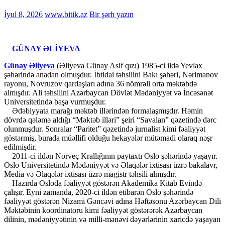
İyul 8, 2026
www.bitik.az
Bir şərh yazın
GÜNAY ƏLİYEVA
Günay Əliyeva
(Əliyeva Günay Asif qızı) 1985-ci ildə Yevlax
şəhərində anadan olmuşdur. İbtidai təhsilini Bakı şəhəri, Nərimanov
rayonu, Novruzov qardaşları adına 36 nömrəli orta məktəbdə
almışdır. Ali təhsilini Azərbaycan Dövlət Mədəniyyət və İncəsənət
Universitetində başa vurmuşdur.
Ədəbiyyata marağı məktəb illərindən formalaşmışdır. Həmin
dövrdə qələmə aldığı “Məktəb illəri” şeiri “Savalan” qəzetində dərc
olunmuşdur. Sonralar “Paritet” qəzetində jurnalist kimi fəaliyyət
göstərmiş, burada müəllifi olduğu hekayələr mütəmadi olaraq nəşr
edilmişdir.
2011-ci ildən Norveç Krallığının paytaxtı Oslo şəhərində yaşayır.
Oslo Universitetində Mədəniyyət və Əlaqələr ixtisası üzrə bakalavr,
Media və Əlaqələr ixtisası üzrə magistr təhsili almışdır.
Hazırda Osloda fəaliyyət göstərən Akademika Kitab Evində
çalışır. Eyni zamanda, 2020-ci ildən etibarən Oslo şəhərində
fəaliyyət göstərən Nizami Gəncəvi adına Həftəsonu Azərbaycan Dili
Məktəbinin koordinatoru kimi fəaliyyət göstərərək Azərbaycan
dilinin, mədəniyyətinin və milli-mənəvi dəyərlərinin xaricdə yaşayan