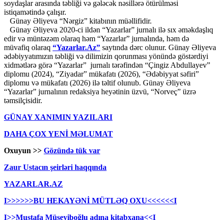
soydaşlar arasında təbliği və gələcək nəsillərə ötürülməsi
istiqamətində çalışır.
Günay Əliyeva “Nərgiz” kitabının müəllifidir.
Günay Əliyeva 2020-ci ildən “Yazarlar” jurnalı ilə sıx əməkdaşlıq
edir və müntəzəm olaraq həm “Yazarlar” jurnalında, həm də
müvafiq olaraq
“Yazarlar.Az”
saytında dərc olunur. Günay Əliyeva
ədəbiyyatımızın təbliği və dilimizin qorunması yönündə göstərdiyi
xidmətlərə görə “Yazarlar” jurnalı tərəfindən “Çingiz Abdullayev”
diplomu (2024), “Ziyadar” mükafatı (2026), “Ədəbiyyat səfiri”
diplomu və mükafatı (2026) ilə təltif olunub. Günay Əliyeva
“Yazarlar” jurnalının redaksiya heyətinin üzvü, “Norveç” üzrə
təmsilçisidir.
GÜNAY XANIMIN YAZILARI
DAHA ÇOX YENİ MƏLUMAT
Oxuyun >>
Gözündə tük var
Zaur Ustacın şeirləri haqqında
YAZARLAR.AZ
I>>>>>>BU HEKAYƏNİ MÜTLƏQ OXU<<<<<<I
I>>Mustafa Müseyiboğlu adına kitabxana<<I