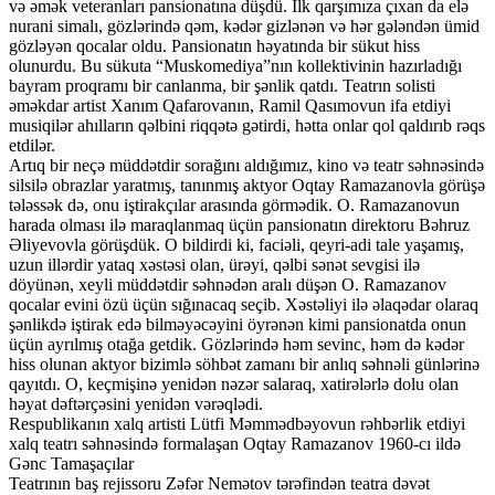
və əmək veteranları pansionatına düşdü. İlk qarşımıza çıxan da elə
nurani simalı, gözlərində qəm, kədər gizlənən və hər gələndən ümid
gözləyən qocalar oldu. Pansionatın həyatında bir sükut hiss
olunurdu. Bu sükuta “Muskomediya”nın kollektivinin hazırladığı
bayram proqramı bir canlanma, bir şənlik qatdı. Teatrın solisti
əməkdar artist Xanım Qafarovanın, Ramil Qasımovun ifa etdiyi
musiqilər ahılların qəlbini riqqətə gətirdi, hətta onlar qol qaldırıb rəqs
etdilər.
Artıq bir neçə müddətdir sorağını aldığımız, kino və teatr səhnəsində
silsilə obrazlar yaratmış, tanınmış aktyor Oqtay Ramazanovla görüşə
tələssək də, onu iştirakçılar arasında görmədik. O. Ramazanovun
harada olması ilə maraqlanmaq üçün pansionatın direktoru Bəhruz
Əliyevovla görüşdük. O bildirdi ki, faciəli, qeyri-adi tale yaşamış,
uzun illərdir yataq xəstəsi olan, ürəyi, qəlbi sənət sevgisi ilə
döyünən, xeyli müddətdir səhnədən aralı düşən O. Ramazanov
qocalar evini özü üçün sığınacaq seçib. Xəstəliyi ilə əlaqədar olaraq
şənlikdə iştirak edə bilməyəcəyini öyrənən kimi pansionatda onun
üçün ayrılmış otağa getdik. Gözlərində həm sevinc, həm də kədər
hiss olunan aktyor bizimlə söhbət zamanı bir anlıq səhnəli günlərinə
qayıtdı. O, keçmişinə yenidən nəzər salaraq, xatirələrlə dolu olan
həyat dəftərçəsini yenidən vərəqlədi.
Respublikanın xalq artisti Lütfi Məmmədbəyovun rəhbərlik etdiyi
xalq teatrı səhnəsində formalaşan Oqtay Ramazanov 1960-cı ildə
Gənc Tamaşaçılar
Teatrının baş rejissoru Zəfər Nemətov tərəfindən teatra dəvət