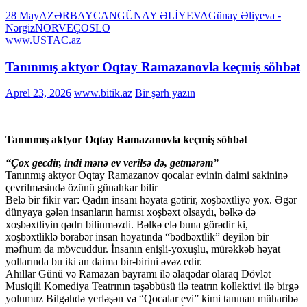
28 May
AZƏRBAYCAN
GÜNAY ƏLİYEVA
Günay Əliyeva -
Nərgiz
NORVEÇ
OSLO
www.USTAC.az
Tanınmış aktyor Oqtay Ramazanovla keçmiş söhbət
Aprel 23, 2026
www.bitik.az
Bir şərh yazın
Tanınmış aktyor Oqtay Ramazanovla keçmiş söhbət
“Çox gecdir, indi mənə ev verilsə də, getmərəm”
Tanınmış aktyor Oqtay Ramazanov qocalar evinin daimi sakininə
çevrilməsində özünü günahkar bilir
Belə bir fikir var: Qadın insanı həyata gətirir, xoşbəxtliyə yox. Əgər
dünyaya gələn insanların hamısı xoşbəxt olsaydı, bəlkə də
xoşbəxtliyin qədrı bilinməzdi. Bəlkə elə buna görədir ki,
xoşbəxtliklə bərabər insan həyatında “bədbəxtlik” deyilən bir
məfhum da mövcuddur. İnsanın enişli-yoxuşlu, mürəkkəb həyat
yollarında bu iki an daima bir-birini əvəz edir.
Ahıllar Günü və Ramazan bayramı ilə əlaqədar olaraq Dövlət
Musiqili Komediya Teatrının təşəbbüsü ilə teatrın kollektivi ilə birgə
yolumuz Bilgəhdə yerləşən və “Qocalar evi” kimi tanınan müharibə