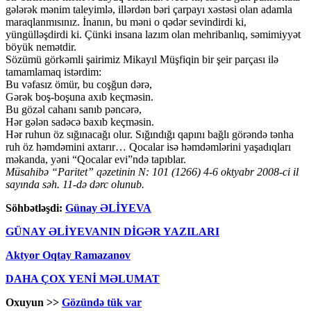
gələrək mənim taleyimlə, illərdən bəri çarpayı xəstəsi olan adamla
maraqlanmısınız. İnanın, bu məni o qədər sevindirdi ki,
yüngülləşdirdi ki. Çünki insana lazım olan mehribanlıq, səmimiyyət
böyük nemətdir.
Sözümü görkəmli şairimiz Mikayıl Müşfiqin bir şeir parçası ilə
tamamlamaq istərdim:
Bu vəfasız ömür, bu coşğun dərə,
Gərək boş-boşuna axıb keçməsin.
Bu gözəl cahanı sanıb pəncərə,
Hər gələn sadəcə baxıb keçməsin.
Hər ruhun öz sığınacağı olur. Sığındığı qapını bağlı görəndə tənha
ruh öz həmdəmini axtarır… Qocalar isə həmdəmlərini yaşadıqları
məkanda, yəni “Qocalar evi”ndə tapıblar.
Müsahibə “Paritet” qəzetinin N: 101 (1266) 4-6 oktyabr 2008-ci il
sayında səh. 11-də dərc olunub.
Söhbətləşdi:
Günay ƏLİYEVA
GÜNAY ƏLİYEVANIN DİGƏR YAZILARI
Aktyor Oqtay Ramazanov
DAHA ÇOX YENİ MƏLUMAT
Oxuyun >>
Gözündə tük var