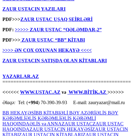
ZAUR USTACIN YAZILARI
PDF>>>
ZAUR USTAC UŞAQ ŞEİRLƏRİ
PDF:
>>>>> ZAUR USTAC “QƏLƏMDAR-2”
PDF>>>
ZAUR USTAC “BB” KİTABI
>>>> ƏN ÇOX OXUNAN HEKAYƏ <<<<
ZAUR USTACIN SATIŞDA OLAN KİTABLARI
YAZARLAR.AZ
===============================================
<<<<<<
WWW.USTAC.AZ
və
WWW.BİTİK.AZ
>>>>>>
Əlaqə:
Tel: (
+994
) 70-390-39-93 E-mail: zauryazar@mail.ru
BB HEKAYƏSİ
BB KİTABI
ƏLİ BƏY AZƏRİ
ƏLİŞ BƏY
KƏRƏMLİ
ƏLİŞ KƏRƏMLİ
ƏLİŞ KƏRƏMLİ
HAQQINDA
ƏLİŞ və ANNA
ZAUR USTAC
ZAUR USTAC
HAQQINDA
ZAUR USTACIN HEKAYƏSİ
ZAUR USTACIN
KİTABI
ZAUR USTACIN KİTABLARI
ZAUR USTACIN