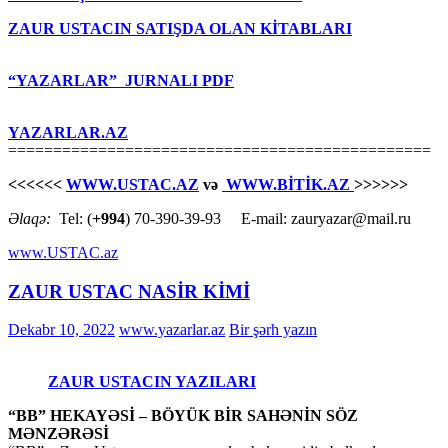
ZAUR USTACIN SATIŞDA OLAN KİTABLARI
“YAZARLAR” JURNALI PDF
YAZARLAR.AZ
===============================================
<<<<<<
WWW.USTAC.AZ
və
WWW.BİTİK.AZ
>>>>>>
Əlaqə:
Tel: (
+994
) 70-390-39-93 E-mail: zauryazar@mail.ru
www.USTAC.az
ZAUR USTAC NASİR KİMİ
Dekabr 10, 2022
www.yazarlar.az
Bir şərh yazın
ZAUR USTACIN YAZILARI
“BB” HEKAYƏSİ – BÖYÜK BİR SAHƏNİN SÖZ
MƏNZƏRƏSİ