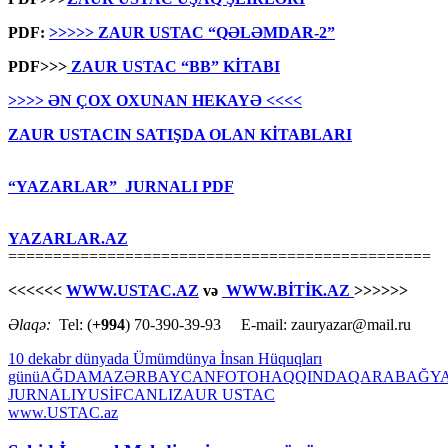
PDF:
>>>>> ZAUR USTAC “QƏLƏMDAR-2”
PDF>>>
ZAUR USTAC “BB” KİTABI
>>>> ƏN ÇOX OXUNAN HEKAYƏ <<<<
ZAUR USTACIN SATIŞDA OLAN KİTABLARI
“YAZARLAR” JURNALI PDF
YAZARLAR.AZ
===============================================
<<<<<<
WWW.USTAC.AZ
və
WWW.BİTİK.AZ
>>>>>>
Əlaqə:
Tel: (
+994
) 70-390-39-93 E-mail: zauryazar@mail.ru
10 dekabr dünyada Ümümdünya İnsan Hüquqları
günü
AĞDAM
AZƏRBAYCAN
FOTO
HAQQINDA
QARABAĞ
Y
JURNALI
YUSİFCANLI
ZAUR USTAC
www.USTAC.az