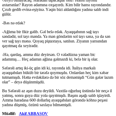
-Xeyri olmayacaq. Haradan tapacaqlar onu? Hansı rayonu
axtarsınlar? Rayon adamına oxşayırdı. Kim bilir hansı rayondandır.
Çıxıb gedib evinə-eşiyinə. Yəqin bizi aldatdığını yadına salıb indi
gülür.
-Bəs nə edək?
-Ağlıma bir fikir gəlib. Gəl belə edək. Ayaqqabının sağ tayı
səndədir, sol tayı məndə. Ya mən göndərim sol tayı sənə, ya da sən
ver sağ tayı mənə. Qoyaq piştaxtaya, satılsın. Ziyanın yarısından
qayıtmaq da xeyirədir.
-Hə, qardaş, amma düz deyirsən. O vələdüzna yaman bic
adammış… Heç adamın ağlına gəlməzdi ki, belə bir iş olar.
Səfərəli artıq iki-üç gün idi ki, rayonda idi. İtaliya markalı
ayaqqabıları büküb bir tərəfə qoymuşdu. Onlardan heç kim xəbər
tutmamışdı. Hətta evdəkilərə də bir söz deməmişdi “Gün gələr lazım
olar” – deyə düşünmüşdü.
Bu Səfərəli az aşın duzu deyildi. Vaxtilə oğurluq üstündə bir neçə il
yatmış, sonra guya düz yola qayıtmışdı. Başını aşağı salıb işləyirdi.
Amma haradasa 600 dollarlıq ayaqqabıları görəndə köhnə peşəsi
yadına düşmüş, özünü saxlaya bilməmişdi.
Müəllif:
Akif ABBASOV