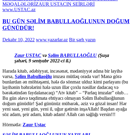
MƏQALƏLƏRİ
ZAUR USTACIN ŞEİRLƏRİ
www.USTAC.az
BU GÜN SƏLİM BABULLAOĞLUNUN DOĞUM
GÜNÜDÜR!
Dekabr 10, 2022
www.yazarlar.az
Bir şərh yazın
Zaur USTAC
və
Səlim BABULLAOĞLU
(Şuşa
şəhəri, 9 sentyabr 2022-ci il.)
Harada kitab, ədəbiyyat, incəsənət, mədəniyyət adına bir layihə
varsa,
Səlim Babullaoğlu
imzası mütləq orada var! Mənə görə
bunlardan ən möhtəşəmi, hələ də sönməz ulduz kimi parlayanı (bu
layihənin bəhrələrini hələ uzun illər çoxlu nəsillər dadacaq və
bərəkətindən faydalanacaq) “Atv kitab” – “Parlaq imzalar” olub…
Bu gün əlavə təqdimata ehtiyacı olmayan Səlim Babullaoğlunun
doğum günüdür! Şad gününüz mübarək, əziz və gözəl insan! Hər
yeni saat, yeni gün, yeni il, uğur gətirsin inşəAllah! Başdan ayağa
söz adam, şeir adam, kitab adam! Allah can sağlığı versin!!!
Hörmətlə:
Zaur Ustac
SƏLİM BABULLAOĞLUNUN YAZILARI