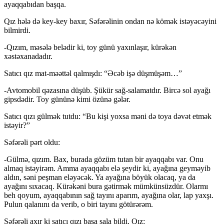
ayaqqabıdan başqa.
Qız hələ də key-key baxır, Səfərəlinin ondan nə kömək istəyəcəyini
bilmirdi.
-Qızım, məsələ belədir ki, toy günü yaxınlaşır, kürəkən
xəstəxanadadır.
Satıcı qız mat-məəttəl qalmışdı: “Əcəb işə düşmüşəm…”
-Avtomobil qəzasına düşüb. Şükür sağ-salamatdır. Bircə sol ayağı
gipsdədir. Toy gününə kimi özünə gələr.
Satıcı qızı gülmək tutdu: “Bu kişi yoxsa məni də toya dəvət etmək
istəyir?”
Səfərəli pərt oldu:
-Gülmə, qızım. Bax, burada gözüm tutan bir ayaqqabı var. Onu
almaq istəyirəm. Amma ayaqqabı elə şeydir ki, ayağına geyməyib
aldın, səni peşman eləyəcək. Ya ayağına böyük olacaq, ya da
ayağını sıxacaq. Kürəkəni bura gətirmək mümkünsüzdür. Olarmı
beh qoyum, ayaqqabının sağ tayını aparım, ayağına olar, lap yaxşı.
Pulun qalanını da verib, o biri tayını götürərəm.
Səfərəli axır ki satıcı qızı başa sala bildi. Qız: