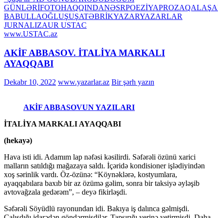
GÜNLƏRİ
FOTO
HAQQINDA
NƏSR
POEZİYA
PROZA
QALA
ŞA
BABULLAOĞLU
ŞUŞA
TƏBRİK
YAZAR
YAZARLAR
JURNALI
ZAUR USTAC
www.USTAC.az
AKİF ABBASOV.
İTALİYA MARKALI
AYAQQABI
Dekabr 10, 2022
www.yazarlar.az
Bir şərh yazın
AKİF ABBASOVUN YAZILARI
İTALİYA MARKALI AYAQQABI
(hekayə)
Hava isti idi. Adamım lap nəfəsi kəsilirdi. Səfərəli özünü xarici
malların satıldığı mağazaya saldı. İçəridə kondisioner işlədiyindən
xoş sərinlik vardı. Öz-özünə: “Köynəklərə, kostyumlara,
ayaqqabılara baxıb bir az özümə gəlim, sonra bir taksiyə əyləşib
avtovağzala gedərəm”, – deyə fikirləşdi.
Səfərəli Söyüdlü rayonundan idi. Bakıya iş dalınca gəlmişdi.
Çalışdığı idarədən göndərmişdilər. Tapşırığı yerinə yetirmişdi. Daha