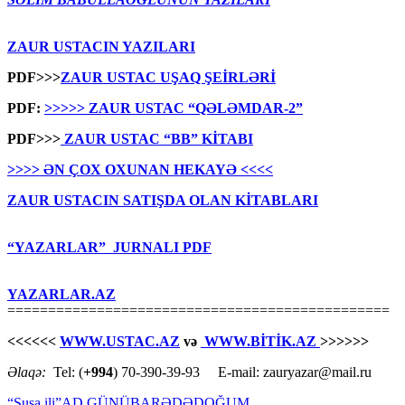
ZAUR USTACIN YAZILARI
PDF>>>
ZAUR USTAC UŞAQ ŞEİRLƏRİ
PDF:
>>>>> ZAUR USTAC “QƏLƏMDAR-2”
PDF>>>
ZAUR USTAC “BB” KİTABI
>>>> ƏN ÇOX OXUNAN HEKAYƏ <<<<
ZAUR USTACIN SATIŞDA OLAN KİTABLARI
“YAZARLAR” JURNALI PDF
YAZARLAR.AZ
===============================================
<<<<<<
WWW.USTAC.AZ
və
WWW.BİTİK.AZ
>>>>>>
Əlaqə:
Tel: (
+994
) 70-390-39-93 E-mail: zauryazar@mail.ru
“Şuşa ili”
AD GÜNÜ
BARƏDƏ
DOĞUM