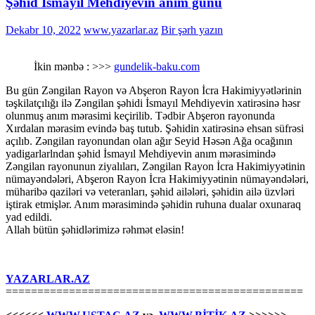
Şəhid İsmayıl Mehdiyevin anım günü
Dekabr 10, 2022
www.yazarlar.az
Bir şərh yazın
İkin mənbə : >>>
gundelik-baku.com
Bu gün Zəngilan Rayon və Abşeron Rayon İcra Hakimiyyətlərinin
təşkilatçılığı ilə Zəngilan şəhidi İsmayıl Mehdiyevin xatirəsinə həsr
olunmuş anım mərasimi keçirilib. Tədbir Abşeron rayonunda
Xırdalan mərasim evində baş tutub. Şəhidin xatirəsinə ehsan süfrəsi
açılıb. Zəngilan rayonundan olan ağır Seyid Həsən Ağa ocağının
yadigarlarlndan şəhid İsmayıl Mehdiyevin anım mərasimində
Zəngilan rayonunun ziyalıları, Zəngilan Rayon İcra Hakimiyyətinin
nümayəndələri, Abşeron Rayon İcra Hakimiyyətinin nümayəndələri,
müharibə qaziləri və veteranları, şəhid ailələri, şəhidin ailə üzvləri
iştirak etmişlər. Anım mərasimində şəhidin ruhuna dualar oxunaraq
yad edildi.
Allah bütün şəhidlərimizə rəhmət eləsin!
YAZARLAR.AZ
===============================================