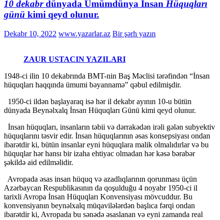
10 dekabr
dünyada Ümümdünya İnsan
Hüquqları
günü
kimi qeyd olunur.
Dekabr 10, 2022
www.yazarlar.az
Bir şərh yazın
ZAUR USTACIN YAZILARI
1948-ci ilin 10 dekabrında BMT-nin Baş Məclisi tərəfindən “İnsan
hüquqları haqqında ümumi bəyannamə” qəbul edilmişdir.
1950-ci ildən başlayaraq isə hər il dekabr ayının 10-u bütün
dünyada Beynəlxalq İnsan Hüquqları Günü kimi qeyd olunur.
İnsan hüquqları, insanların təbii və dərrakədən irəli gələn subyektiv
hüquqlarını təsvir edir. İnsan hüquqlarının əsas konsepsiyası ondan
ibarətdir ki, bütün insanlar eyni hüquqlara malik olmalıdırlar və bu
hüquqlar hər hansı bir izaha ehtiyac olmadan hər kəsə bərabər
şəkildə aid edilməlidir.
Avropada əsas insan hüquq və azadlıqlarının qorunması üçün
Azərbaycan Respublikasının da qoşulduğu 4 noyabr 1950-ci il
tarixli Avropa İnsan Hüquqları Konvensiyası mövcuddur. Bu
konvensiyanın beynəlxalq müqavilələrdən başlıca fərqi ondan
ibarətdir ki, Avropada bu sənədə əsaslanan və eyni zamanda real