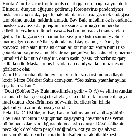
Burda Zaur Ustac üstüörtülü olsa da diqqəti iki məqama yönəldib.
Birincisi, dünyanı ağuşuna götürmüş Koronavirus pandemiyası
nisbətən səngisə də, qapalı məkanlarda maskasız gəzmək qadağası
tam olaraq aradan qaldırılmamışdı. Bəy Bala müəllim öz iş otağında
maskasız əyləşsə də qonağının maskada oturmağı onu narahat
edirdi, tıncıxdırırdı. İkinci məsələ isə bunun məcazi mənasından
gedir. Bir də görürsən məmur hansısa jurnalistin səmimiyyətinə
inanır, ağzın qoyur Allah yolunda, nə istəyir, danışır. Danışığı
xəlvətcə lentə alan jurnalist cənabları bir müddət sonra bunu üzə
çıxardaraq yayır və aləm bir-birinə qarışır. Ya da əksinə olur, məmur
jurnalisti dilə tutub danışdırır, onun səsini yazır, rəhbərlərinə qarşı
istifadə edir. Maskalanmış insanlardan cəmiyyətdə hər nə desən
gözləmək olar.
Zaur Ustac məharətlə bu eyhamı vurub tez də üstündən adlayıb
keçir. Mirzə Ələkbər Sabir demişkən: “Səs salma, yatanlar ayılar,
qoy hələ yatsın!”
“Dedi (Söhbət Bəy Bala müəllimdən gedir – Ə.A) və əlini tavandan
sallanan bahalı çilçırağa tərəf elə şəstlə qaldırdı ki, məndə də qeyri-
iradi olaraq gözəgörünməz qüvvənin bu çilçırağın içində
gizləndiyinə əminlik hissi yarandı”.
Beləliklə, Əli Mülayim Bəy Bala müəllimdən müsahibə götürür.
Bəy Bala müəllim uşaqlığından başlayaraq həyatında baş verən
bütün hadisələri xırdalığınadək incələyib danışır. Böyük ölkənin
necə kiçik dövlətlərə parçalandığından, oxuya-oxuya alverə
qurşandığından, xırda ticarətini inkişaf etdirərək ailə biznesi