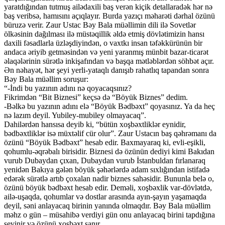
yaratdığından tutmuş ailədaxili baş verən kiçik detallaradək hər nə
baş veribsə, hamısını açıqlayır. Burda yazıçı məharəti dərhal özünü
büruzə verir. Zaur Ustac Bəy Bala müəllimin dili ilə Sovetlər
ölkəsinin dağılması ilə müstəqillik əldə etmiş dövlətimizin hansı
daxili fəsadlarla üzləşdiyindən, o vaxtkı insan təfəkkürünün bir
andaca əriyib getməsindən və yeni yaranmış münbit bazar-ticarət
əlaqələrinin sürətlə inkişafından və başqa mətləblərdən söhbət açır.
Ən nəhayət, hər şeyi yerli-yataqlı danışıb rahatlıq tapandan sonra
Bəy Bala müəllim soruşur:
“-İndi bu yazının adını nə qoyacaqsınız?
Fikrimdən “Bit Biznesi” keçsə də “Böyük Biznes” dedim.
-Bəlkə bu yazının adını elə “Böyük Bədbəxt” qoyasınız. Ya da heç
nə lazım deyil. Yubiley-mubiley olmayacaq”.
Dahilərdən hansısa deyib ki, “bütün xoşbəxtliklər eynidir,
bədbəxtliklər isə müxtəlif cür olur”. Zaur Ustacın baş qəhrəmanı da
özünü “Böyük Bədbəxt” hesab edir. Baxmayaraq ki, evli-eşikli,
qohumlu-əqrəbalı birisidir. Biznesi də özünün dediyi kimi Bakıdan
vurub Dubaydan çıxan, Dubaydan vurub İstanbuldan fırlanaraq
yenidən Bakıya gələn böyük şəhərlərdə adam sıxlığından istifadə
edərək sürətlə artıb çoxalan nadir biznes sahəsidir. Bununla belə o,
özünü böyük bədbəxt hesab edir. Deməli, xoşbəxlik var-dövlətdə,
ailə-uşaqda, qohumlar və dostlar arasında ayın-şayın yaşamaqda
deyil, səni anlayacaq birinin yanında olmaqdır. Bəy Bala müəllim
məhz o gün – müsahibə verdiyi gün onu anlayacaq birini tapdığına
sevinir və özünü xoşbəxt sanır.