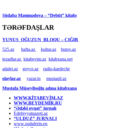
Südabə Məmmədova – “Debüt” kitabı
TƏRƏFDAŞLAR
YUNUS OĞUZUN BLOQU – CIĞIR
525.az
hafta.az
kultur.az
butov.az
tezadlar.az
kitabevim.az
kitabxana.net
adalet.az
goyce.az
radio-kardeche
olaylar.az
yazar.in
mustaqil.az
Mustafa Müseyiboğlu adına kitabxana
WWW.KİTABEVİM.AZ
WWW.BEYDEMİR.RU
“Ədəbi ovqat” jurnalı
Edebiyyatqazeti.az
“ULDUZ” JURNALI
www.xudaferin.eu