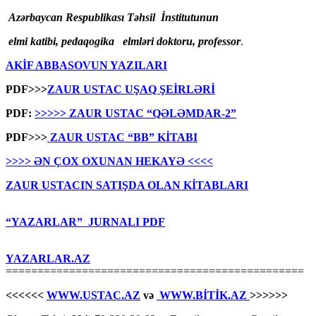
Azərbaycan Respublikası Təhsil İnstitutunun
elmi katibi, pedaqogika elmləri doktoru, professor
.
AKİF ABBASOVUN YAZILARI
PDF>>>
ZAUR USTAC UŞAQ ŞEİRLƏRİ
PDF:
>>>>> ZAUR USTAC “QƏLƏMDAR-2”
PDF>>>
ZAUR USTAC “BB” KİTABI
>>>> ƏN ÇOX OXUNAN HEKAYƏ <<<<
ZAUR USTACIN SATIŞDA OLAN KİTABLARI
“YAZARLAR” JURNALI PDF
YAZARLAR.AZ
===============================================
<<<<<<
WWW.USTAC.AZ
və
WWW.BİTİK.AZ
>>>>>>