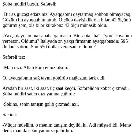
Şöbə müdiri baxdı. Səfərəli:
-Bir az güzəşt edərsiniz. Ayaqqabını qaytarmaq söhbəti olmayacaq.
Gözüm bu ayaqqabını tutub. Ölçüdə dəyişiklik ola bilər. 42 ölçünü
götürmüşəm, ola bilər kürəkənə 43 ölçü münasib oldu.
-Yaxşı dayı, amma sabaha qalmasın. Bir saata “hə”, “yox” cavabını
verərsən. Oldumu? İtaliyada ən yaxşı firmanın ayaqqabısıdır. 595
dollara satırıq. Sən 550 dollar verərsən, oldumu?
Səfərəli tez:
-Mən razı. Allah köməyiniz olsun.
O, ayaqqabının sağ tayını götürüb mağazanı tərk etdi.
Aradan bir saat, iki saat, üç saat keçdi. Səfərəlidən xəbər çıxmadı.
Şöbə müdiri satıcı qızı yanına çağırdı:
-Səkinə, sənin tanışın gəlib çıxmadı axı.
Səkinə:
-Vüqar müəllim, o mənim tanışım deyildi ki. Adi müştəri idi. Mənə
dedi, mən də sizin yanınıza gətirdim.