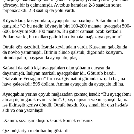
görəcəyi bir iş qalmamışdı. Avtobus haradasa 2-3 saatdan sonra
tərpənəcəkdi. 2-3 saatlıq da yolu vardı.
Köynəklərə, kostyumlara, ayaqqabılara baxdıqca Səfərəlinin halı
qarışırdı: “Ə bu nədir, köynəyin biri 100-200 manata, ayaqqabı 500-
600, kostyum 900-100 manata. Bu şəhər camaatı əcəb kefdədir!
Pulları var ki, bu malları gətirib bu qiymətə mağazaya qoyurlar”.
Ətrafa göz gəzdirdi. İçəridə xeyli adam vardı. Kassanın qabağında
da növbə yaranmışdı. Birinin əlində qalstuk, digərində kostyum,
birində palto, başqasında ayaqqabı, plaş…
Səfərəli də gəlib kişi ayaqqabıları olan şöbənin qarşısında
dayanmışdı. İtaliyan markalı ayaqqabılar idi. Götürüb baxdı.
“Salvatore Ferragamo” firması. Qiymətini görəndə az qala başına
hava gələcəkdi: 595 dollara. Amma ayaqqabı da ayaqqabı idi ha.
Ayaqqabını yerinə qoyub mağazadan çıxmaq istədi: “Bu ayaqqabını
almaq üçün gərək evimi satım”. Çıxış qapısına yaxınlaşmışdı ki, nə
isə fikirləşib geriyə döndü. Ətrafa baxdı. Xoş simalı bir qızı hədəfə
aldı və ona yaxınlaşdı:
-Xanım, sizə işim düşüb. Gərək kömək edəsiniz.
Qız müştəriyə mehribanlıq göstərdi: