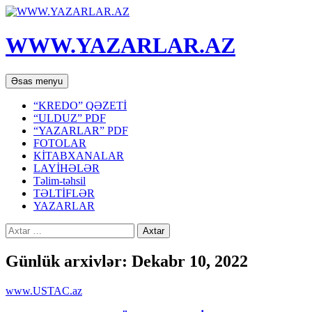
WWW.YAZARLAR.AZ
Axtar
Mühtəviyyata
Əsas menyu
keç
“KREDO” QƏZETİ
“ULDUZ” PDF
“YAZARLAR” PDF
FOTOLAR
KİTABXANALAR
LAYİHƏLƏR
Təlim-təhsil
TƏLTİFLƏR
YAZARLAR
Axtarış:
Günlük arxivlər: Dekabr 10, 2022
www.USTAC.az