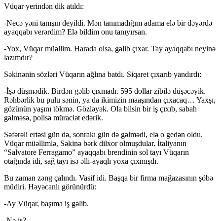
Vüqar yerindən dik atıldı:
-Necə yəni tanışın deyildi. Mən tanımadığım adama elə bir dəyərdə
ayaqqabı verərdim? Elə bildim onu tanıyırsan.
-Yox, Vüqar müəllim. Harada olsa, gəlib çıxar. Tay ayaqqabı neyinə
lazımdır?
Səkinənin sözləri Vüqarın ağlına batdı. Siqaret çıxarıb yandırdı:
-İşə düşmədik. Birdən gəlib çıxmadı. 595 dollar zibilə düşəcəyik.
Rəhbərlik bu pulu sənin, ya da ikimizin maaşından çıxacaq… Yaxşı,
gözünün yaşını tökmə. Gözləyək. Ola bilsin bir iş çıxıb, sabah
gəlməsə, polisə müraciət edərik.
Səfərəli ertəsi gün də, sonrakı gün də gəlmədi, elə o gedən oldu.
Vüqar müəllimlə, Səkinə bərk dilxor olmuşdular. İtaliyanın
“Salvatore Ferragamo” ayaqqabı brendinin sol tayı Vüqarın
otağında idi, sağ tayı isə əlli-ayaqlı yoxa çıxmışdı.
Bu zaman zəng çalındı. Vasif idi. Başqa bir firma mağazasının şöbə
müdiri. Həyəcanlı görünürdü:
-Ay Vüqar, başıma iş gəlib.
-Nə iş?