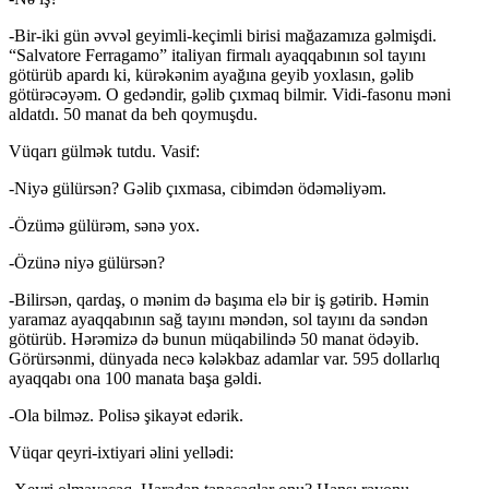
-Bir-iki gün əvvəl geyimli-keçimli birisi mağazamıza gəlmişdi.
“Salvatore Ferragamo” italiyan firmalı ayaqqabının sol tayını
götürüb apardı ki, kürəkənim ayağına geyib yoxlasın, gəlib
götürəcəyəm. O gedəndir, gəlib çıxmaq bilmir. Vidi-fasonu məni
aldatdı. 50 manat da beh qoymuşdu.
Vüqarı gülmək tutdu. Vasif:
-Niyə gülürsən? Gəlib çıxmasa, cibimdən ödəməliyəm.
-Özümə gülürəm, sənə yox.
-Özünə niyə gülürsən?
-Bilirsən, qardaş, o mənim də başıma elə bir iş gətirib. Həmin
yaramaz ayaqqabının sağ tayını məndən, sol tayını da səndən
götürüb. Hərəmizə də bunun müqabilində 50 manat ödəyib.
Görürsənmi, dünyada necə kələkbaz adamlar var. 595 dollarlıq
ayaqqabı ona 100 manata başa gəldi.
-Ola bilməz. Polisə şikayət edərik.
Vüqar qeyri-ixtiyari əlini yellədi: