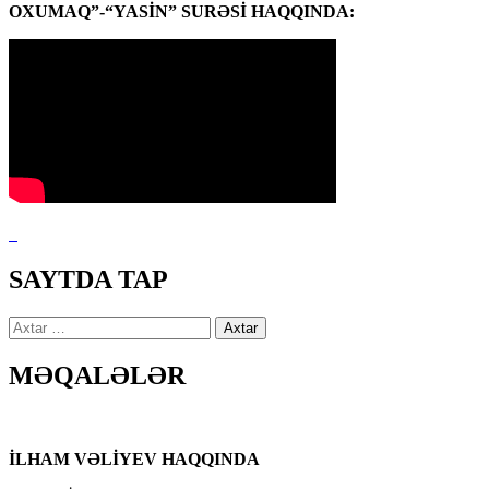
OXUMAQ”-“YASİN” SURƏSİ HAQQINDA:
SAYTDA TAP
Axtarış:
MƏQALƏLƏR
İLHAM VƏLİYEV HAQQINDA