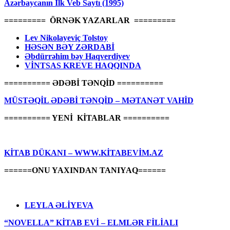
Azərbaycanın İlk Veb Saytı (1995)
========= ÖRNƏK YAZARLAR =========
Lev Nikolayeviç Tolstoy
HƏSƏN BƏY ZƏRDABİ
Əbdürrəhim bəy Haqverdiyev
VİNTSAS KREVE HAQQINDA
========== ƏDƏBİ TƏNQİD ==========
MÜSTƏQİL ƏDƏBİ TƏNQİD – MƏTANƏT VAHİD
========== YENİ KİTABLAR ==========
KİTAB DÜKANI – WWW.KİTABEVİM.AZ
======ONU YAXINDAN TANIYAQ======
LEYLA ƏLİYEVA
“NOVELLA” KİTAB EVİ – ELMLƏR FİLİALI