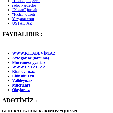
“Həftə içi” qəzeti
radio-kardeche
“Xəzan” jurnalı
“Fədai” qəzeti
Yazyarat.com
USTAC.AZ
FAYDALIDIR :
WWW.KİTABEVİM.AZ
Aztc.gov.az (tərcümə)
Mucrunesriyyati.az
WWW.USTAC.AZ
Kitabevim.az
Litinstitut.ru
Valideyn.az
Mucru.art
Olaylar.az
ADƏTİMİZ :
GENERAL KƏRİM KƏRİMOV “QURAN