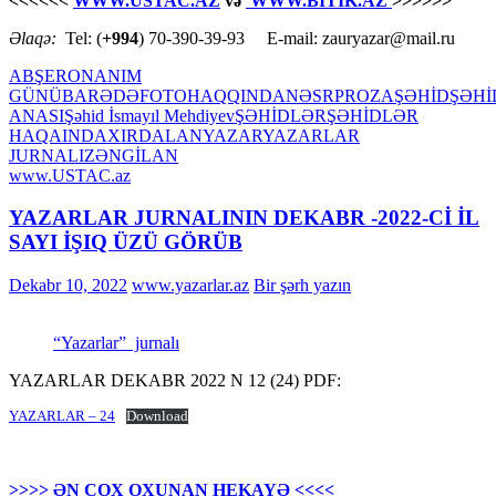
<<<<<<
WWW.USTAC.AZ
və
WWW.BİTİK.AZ
>>>>>>
Əlaqə:
Tel: (
+994
) 70-390-39-93 E-mail: zauryazar@mail.ru
ABŞERON
ANIM
GÜNÜ
BARƏDƏ
FOTO
HAQQINDA
NƏSR
PROZA
ŞƏHİD
ŞƏHİ
ANASI
Şəhid İsmayıl Mehdiyev
ŞƏHİDLƏR
ŞƏHİDLƏR
HAQAINDA
XIRDALAN
YAZAR
YAZARLAR
JURNALI
ZƏNGİLAN
www.USTAC.az
YAZARLAR JURNALININ DEKABR -2022-Cİ İL
SAYI İŞIQ ÜZÜ GÖRÜB
Dekabr 10, 2022
www.yazarlar.az
Bir şərh yazın
“Yazarlar” jurnalı
YAZARLAR DEKABR 2022 N 12 (24) PDF:
YAZARLAR – 24
Download
>>>> ƏN ÇOX OXUNAN HEKAYƏ <<<<