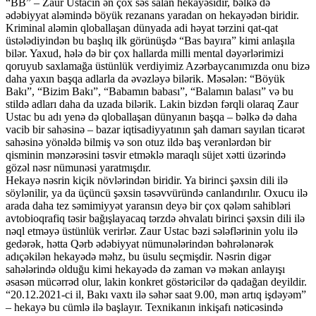
“BB” – Zaur Ustacın ən çox səs salan hekayəsidir, bəlkə də
ədəbiyyat aləmində böyük rezanans yaradan on hekayədən biridir.
Kriminal aləmin qloballaşan dünyada adi həyat tərzini qat-qat
üstələdiyindən bu başlıq ilk görünüşdə “Bas bayıra” kimi anlaşıla
bilər. Yaxud, hələ də bir çox hallarda milli mental dəyərlərimizi
qoruyub saxlamağa üstünlük verdiyimiz Azərbaycanımızda onu bizə
daha yaxın başqa adlarla da əvəzləyə bilərik. Məsələn: “Böyük
Bakı”, “Bizim Bakı”, “Babamın babası”, “Balamın balası” və bu
stildə adları daha da uzada bilərik. Lakin bizdən fərqli olaraq Zaur
Ustac bu adı yenə də qloballaşan dünyanın başqa – bəlkə də daha
vacib bir sahəsinə – bazar iqtisadiyyatının şah damarı sayılan ticarət
sahəsinə yönəldə bilmiş və son otuz ildə baş verənlərdən bir
qisminin mənzərəsini təsvir etməklə maraqlı süjet xətti üzərində
gözəl nəsr nümunəsi yaratmışdır.
Hekayə nəsrin kiçik növlərindən biridir. Ya birinci şəxsin dili ilə
söylənilir, ya da üçüncü şəxsin təsəvvüründə canlandırılır. Oxucu ilə
arada daha tez səmimiyyət yaransın deyə bir çox qələm sahibləri
avtobioqrafiq təsir bağışlayacaq tərzdə əhvalatı birinci şəxsin dili ilə
nəql etməyə üstünlük verirlər. Zaur Ustac bəzi sələflərinin yolu ilə
gedərək, hətta Qərb ədəbiyyat nümunələrindən bəhrələnərək
adıçəkilən hekayədə məhz, bu üsulu seçmişdir. Nəsrin digər
sahələrində olduğu kimi hekayədə də zaman və məkan anlayışı
əsasən mücərrəd olur, lakin konkret göstəricilər də qadağan deyildir.
“20.12.2021-ci il, Bakı vaxtı ilə səhər saat 9.00, mən artıq işdəyəm”
– hekayə bu cümlə ilə başlayır. Texnikanın inkişafı nəticəsində