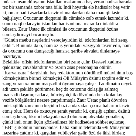
müasir insan dünyanın istənilən məkanında baş verən hadisə barədə
tez bir zamanda xəbər tuta bilir. İndi həyatda elə hadisələr baş verir
ki, onlar bədii əsərlərdə təsvir olunanlardan daha maraqlı təsir
bağışlayır. Oxucunun diqqətini ilk cümlədə cəlb etmək lazımdır ki,
sonra nəql edəcəyin istənilən hadisəni ona maraqla dinlətdirə
biləsən. Zaur Ustac ilk cümləsi ilə oxucunun diqqətini özünə
cəmləşdirməyi bacarmışdır.
“Günün mətbu nəşrlərini vərəqləyirdim ki, telefonlardan biri zəng
çaldı”. Bununla da o, həm öz iş yerindəki vəziyyəti təsvir edir, həm
də oxucunu ona danışacağı hansısa qəribə əhvalatı dinləməyə
hazırlayır.
Beləliklə, ofisin telefonlarından biri zəng çalır. Dəstəyi xadimə
qaldıraraq cavablandırır və əsərin əsas personajına ötürür.
“Karvansara” dərgisinin baş redaktorunun dördüncü müavininin baş
köməkçisinin birinci köməkçisi Əli Mülayim özünü təqdim edir və
zəng vuran xanımın məqsədini öyrənməyə çalışır. Təqdimatın qeyri-
adi uzun şəkildə görünməsi heç də oxucunu dolaşığa salmaq
məqsədi daşımır, sadəcə, hürriyyətçilik dövründə belə kolantay
vəzifə bölgülərini nəzərə çarpdırmaqla Zaur Ustac planlı dövrdən
müstəqillik zamanına keçidin bəzi əndazədən çıxma hallarını təsvir
etmiş olur. Həm də oxucuya şərait yaradır ki, qırışığı açılsın, özünü
cəmləşdirsin, fikrini hekayədə nəql olunacaq əhvalata yönəltsin,
çünki indi onun üçün gözlənilməz bir hadisədən söhbət açılacaq.
“BB” şirkətinin nümayəndəsi İlahə xanım telefonda Əli Mülayimin
nəzərinə çatdırır ki, qarşıdan yubileylər gəlir, özü də ikisi birdən;