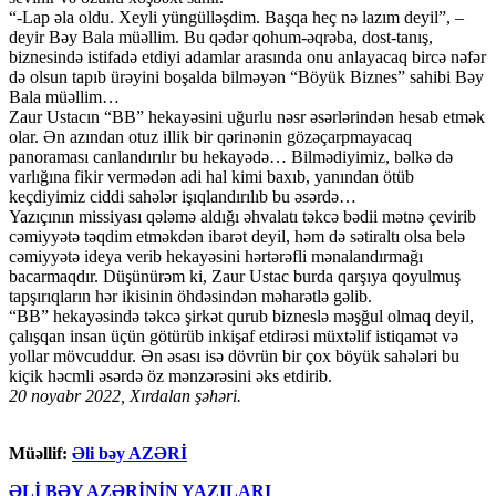
“-Lap əla oldu. Xeyli yüngülləşdim. Başqa heç nə lazım deyil”, –
deyir Bəy Bala müəllim. Bu qədər qohum-əqrəba, dost-tanış,
biznesində istifadə etdiyi adamlar arasında onu anlayacaq bircə nəfər
də olsun tapıb ürəyini boşalda bilməyən “Böyük Biznes” sahibi Bəy
Bala müəllim…
Zaur Ustacın “BB” hekayəsini uğurlu nəsr əsərlərindən hesab etmək
olar. Ən azından otuz illik bir qərinənin gözəçarpmayacaq
panoraması canlandırılır bu hekayədə… Bilmədiyimiz, bəlkə də
varlığına fikir vermədən adi hal kimi baxıb, yanından ötüb
keçdiyimiz ciddi sahələr işıqlandırılıb bu əsərdə…
Yazıçının missiyası qələmə aldığı əhvalatı təkcə bədii mətnə çevirib
cəmiyyətə təqdim etməkdən ibarət deyil, həm də sətiraltı olsa belə
cəmiyyətə ideya verib hekayəsini hərtərəfli mənalandırmağı
bacarmaqdır. Düşünürəm ki, Zaur Ustac burda qarşıya qoyulmuş
tapşırıqların hər ikisinin öhdəsindən məharətlə gəlib.
“BB” hekayəsində təkcə şirkət qurub bizneslə məşğul olmaq deyil,
çalışqan insan üçün götürüb inkişaf etdirəsi müxtəlif istiqamət və
yollar mövcuddur. Ən əsası isə dövrün bir çox böyük sahələri bu
kiçik həcmli əsərdə öz mənzərəsini əks etdirib.
20 noyabr 2022, Xırdalan şəhəri.
Müəllif:
Əli bəy AZƏRİ
ƏLİ BƏY AZƏRİNİN YAZILARI