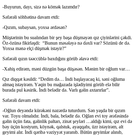
-Buyurun, dayı, sizə nə kömək lazımdır?
Səfərəli söhbətinə davam etdi:
-Qızım, subaysan, yoxsa ərdəsən?
Müştərinin bu sualından bir şey başa düşməyən qız çiyinlərini çəkdi.
Öz-özünə fikirləşdi: “Bunun məsələyə nə dəxli var? Sözünü de də.
Yoxsa mənə elçi düşmək istəyir?”
Səfərəli qızın təəccüblə baxdığını görüb əlavə etdi:
-Xahiş edirəm, məni düzgün başa düşəsən. Mənim bir oğlum var…
Qız diqqət kəsildi: “Dedim də… İndi başlayacaq ki, səni oğluma
almaq istəyirəm. Yəqin bu mağazada işlədiyimi görüb elə bilir
burada pul kəsirik. İndi belədir də. Varlı gəlin axtarırlar”.
Səfərəli davam etdi:
-Oğlun deyəndə kürəkəni nəzərdə tuturdum. Sən yaşda bir qızım
var. Toyu olmalıdır. İndi, bala, belədir də. Oğlan evi toy ərəfəsində
gəlin üçün fata, gəlinlik paltarı, zinət şeyləri …aldığı kimi, qız evi də
bəy üçün kostyum, köynək, qalstuk, ayaqqabı, üzr istəyirəm, alt
geyimi alır. İndi qəribə vəziyyət yaranıb. Bütün geyimlər alınıb,