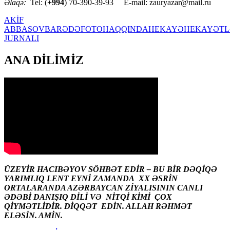
Əlaqə:
Tel: (
+994
) 70-390-39-93 E-mail: zauryazar@mail.ru
AKİF
ABBASOV
BARƏDƏ
FOTO
HAQQINDA
HEKAYƏ
HEKAYƏTL
JURNALI
ANA DİLİMİZ
ÜZEYİR HACIBƏYOV SÖHBƏT EDİR – BU BİR DƏQİQƏ
YARIMLIQ LENT EYNİ ZAMANDA XX ƏSRİN
ORTALARANDA AZƏRBAYCAN ZİYALISININ CANLI
ƏDƏBİ DANIŞIQ DİLİ VƏ NİTQİ KİMİ ÇOX
QİYMƏTLİDİR. DİQQƏT EDİN. ALLAH RƏHMƏT
ELƏSİN. AMİN.