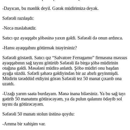
-Dayıcan, bu mənlik deyil. Gərək müdirimizə deyək.
Səfərəli razılaşdı:
-Necə məsləhətdir.
Satıcı qız ayaqqabı şöbəsinə yaxın gəldi. Səfərəli də onun ardınca.
-Hansı ayaqqabını götürmək istəyirsiniz?
Səfərəli göstərdi. Satıcı qız “Salvatore Ferragamo” firmasına məxsus
ayaqqabının sağ tayını götürüb Səfərəli ilə birgə şöbə müdirinin
otağına gəldi. Məsələni müdirə anlatdı. Şöbə müdiri onu başdan
ayağa süzdü. Səfərli şəhərə gəldiyindən bir az abırlı geyinmişdi.
Müdirin tərəddüd etdiyini görən Səfərəli tez 50 manat çıxarıb ona
uzatdı.
-Uzağı yarım saata burdayam. Mənə inana bilərsiniz. Ya bu sağ tayı
gətirib 50 manatımı götürəcəyəm, ya da pulun qalanını ödəyib sol
tayını da götürəcəyəm.
Səfərəli 50 manatı stolun üstünə qoydu:
-Amma bir xahişim var.