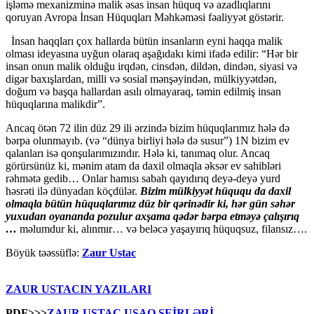
işləmə mexanizminə malik əsas insan hüquq və azadlıqlarını
qoruyan Avropa İnsan Hüquqları Məhkəməsi fəaliyyət göstərir.
İnsan haqqları çox hallarda bütün insanların eyni haqqa malik
olması ideyasına uyğun olaraq aşağıdakı kimi ifadə edilir: “Hər bir
insan onun malik olduğu irqdən, cinsdən, dildən, dindən, siyasi və
digər baxışlardan, milli və sosial mənşəyindən, mülkiyyətdən,
doğum və başqa hallardan asılı olmayaraq, təmin edilmiş insan
hüquqlarına malikdir”.
Ancaq ötən 72 ilin düz 29 ili ərzində bizim hüquqlarımız hələ də
bərpa olunmayıb. (və “dünya birliyi hələ də susur”) 1N bizim ev
qalanları isə qonşularımızındır. Hələ ki, tanımaq olur. Ancaq
görürsünüz ki, mənim atam da daxil olmaqla əksər ev sahibləri
rəhmətə gedib… Onlar hamısı sabah qayıdırıq deyə-deyə yurd
həsrəti ilə dünyadan köçdülər.
Bizim mülkiyyət hüququ da daxil
olmaqla bütün hüquqlarımız düz bir qərinədir ki, hər gün səhər
yuxudan oyananda pozulur axşama qədər bərpa etməyə çalışırıq
…
məlumdur ki, alınmır… və beləcə yaşayırıq hüquqsuz, filansız….
Böyük təəssüflə:
Zaur Ustac
ZAUR USTACIN YAZILARI
PDF>>>
ZAUR USTAC UŞAQ ŞEİRLƏRİ