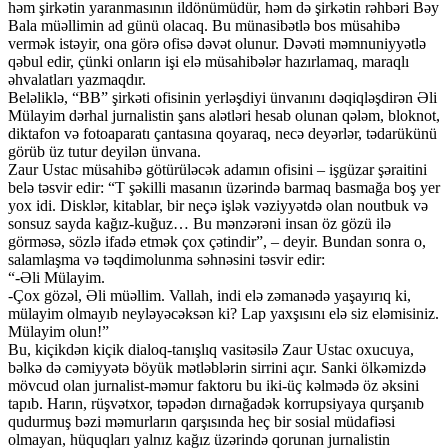
həm şirkətin yaranmasının ildönümüdür, həm də şirkətin rəhbəri Bəy
Bala müəllimin ad günü olacaq. Bu münasibətlə bos müsahibə
vermək istəyir, ona görə ofisə dəvət olunur. Dəvəti məmnuniyyətlə
qəbul edir, çünki onların işi elə müsahibələr hazırlamaq, maraqlı
əhvalatları yazmaqdır.
Beləliklə, “BB” şirkəti ofisinin yerləşdiyi ünvanını dəqiqləşdirən Əli
Mülayim dərhal jurnalistin şans alətləri hesab olunan qələm, bloknot,
diktafon və fotoaparatı çantasına qoyaraq, necə deyərlər, tədarükünü
görüb üz tutur deyilən ünvana.
Zaur Ustac müsahibə götürüləcək adamın ofisini – işgüzar şəraitini
belə təsvir edir: “T şəkilli masanın üzərində barmaq basmağa boş yer
yox idi. Disklər, kitablar, bir neçə işlək vəziyyətdə olan noutbuk və
sonsuz sayda kağız-kuğuz… Bu mənzərəni insan öz gözü ilə
görməsə, sözlə ifadə etmək çox çətindir”, – deyir. Bundan sonra o,
salamlaşma və təqdimolunma səhnəsini təsvir edir:
“-Əli Mülayim.
-Çox gözəl, Əli müəllim. Vallah, indi elə zəmanədə yaşayırıq ki,
mülayim olmayıb neyləyəcəksən ki? Lap yaxşısını elə siz eləmisiniz.
Mülayim olun!”
Bu, kiçikdən kiçik dialoq-tanışlıq vasitəsilə Zaur Ustac oxucuya,
bəlkə də cəmiyyətə böyük mətləblərin sirrini açır. Sanki ölkəmizdə
mövcud olan jurnalist-məmur faktoru bu iki-üç kəlmədə öz əksini
tapıb. Harın, rüşvətxor, təpədən dırnağadək korrupsiyaya qurşanıb
qudurmuş bəzi məmurların qarşısında heç bir sosial müdafiəsi
olmayan, hüquqları yalnız kağız üzərində qorunan jurnalistin