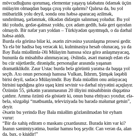
mövcudluğunu qorumaq, elementar yaşayış tələbatını ödəmək üçün
mülayim olmaqdan başqa çıxış yolu qalırmı? Qalırsa da, bu yol
mübarizlik yolu deyil, sonda onu həbsə aparacaq əzilmək,
sındırılmaq, şərlənmək, ölkədən didərgin salınmaq yoludur. Bu yol
itki yoludu, gedər-gəlməz yoldu, çox adam gedib, hələ geri qayıdan
olmayıb. Bir nəfər yarı yoldan – Türkiyədən qayıtmışdı, o da dərhal
həbsə atıldı.
Burda elə görünə bilər ki, əsərin zirvəsinə yaxınlaşma prosesi gedir.
Ya elə bir hadisə baş verəcək ki, kulminasiya hesab olunacaq, ya da
Bəy Bala müəllimlə Əli Mülayim hansısa sözə görə anlaşmayacaq,
bununla da müsahibə alınmayacaq. Əslində, əsəri maraqlı edən elə
bu cür süjetlərdir, dirənişdir, personajlar arasında yaşanan
dramatiklikdir. Zaur Ustac burda belə görüntü yaratsa da başqa yol
seçib. Axı onun personajı hansısa Vulkan, İldırım, Şimşək ləqəbli
birisi deyil, sadəcə Mülayimdir. Bəy Bala müəllim onu anlayacaq
birisini tapdığına görə uşaq kimi sevinir və dərhal niyyətini açıqlayır.
Özünün 55, şirkətin yaranmasının 20 illiyini müsahibinin diqqətinə
çatdırır. Amma özünü elə göstərir ki, onun buna ehtiyacı yoxdur, elə-
belə, sözgəlişi “mətbuatda, televiziyada bu barədə məlumat getsin”,
deyir.
Əsərin bu yerində Bəy Bala müəllim gözlənilmədən bir eyham
vurur:
“Bir də xahiş edirəm o maskanı çıxardasınız. Burada kim var ki?
İnanın səmimiyyətimə, bunlar hamısı boş şeydir. Can verən də, alan
da, bax, o kişidir!”