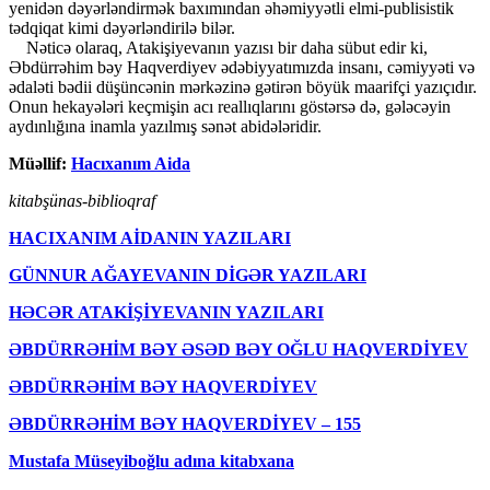
yenidən dəyərləndirmək baxımından əhəmiyyətli elmi-publisistik
tədqiqat kimi dəyərləndirilə bilər.
Nəticə olaraq, Atakişiyevanın yazısı bir daha sübut edir ki,
Əbdürrəhim bəy Haqverdiyev ədəbiyyatımızda insanı, cəmiyyəti və
ədaləti bədii düşüncənin mərkəzinə gətirən böyük maarifçi yazıçıdır.
Onun hekayələri keçmişin acı reallıqlarını göstərsə də, gələcəyin
aydınlığına inamla yazılmış sənət abidələridir.
Müəllif:
Hacıxanım Aida
kitabşünas-biblioqraf
HACIXANIM AİDANIN YAZILARI
GÜNNUR AĞAYEVANIN DİGƏR YAZILARI
HƏCƏR ATAKİŞİYEVANIN YAZILARI
ƏBDÜRRƏHİM BƏY ƏSƏD BƏY OĞLU HAQVERDİYEV
ƏBDÜRRƏHİM BƏY HAQVЕRDİYЕV
ƏBDÜRRƏHİM BƏY HAQVЕRDİYЕV – 155
Mustafa Müseyiboğlu adına kitabxana