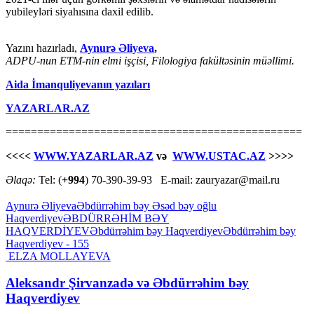
yubileyləri siyahısına daxil edilib.
Yazını hazırladı,
Aynurə Əliyeva
,
ADPU-nun ETM-nin elmi işçisi, Filologiya fakültəsinin müəllimi.
Aida İmanquliyevanın yazıları
YAZARLAR.AZ
===============================================
<<<<
WWW.YAZARLAR.AZ
və
WWW.USTAC.AZ
>>>>
Əlaqə:
Tel: (
+994
) 70-390-39-93 E-mail: zauryazar@mail.ru
Aynurə Əliyeva
Əbdürrəhim bəy Əsəd bəy oğlu
Haqverdiyev
ƏBDÜRRƏHİM BƏY
HAQVERDİYEV
Əbdürrəhim bəy Haqvеrdiyеv
Əbdürrəhim bəy
Haqvеrdiyеv - 155
ELZA MOLLAYEVA
Aleksandr Şirvanzadə və Əbdürrəhim bəy
Haqverdiyev