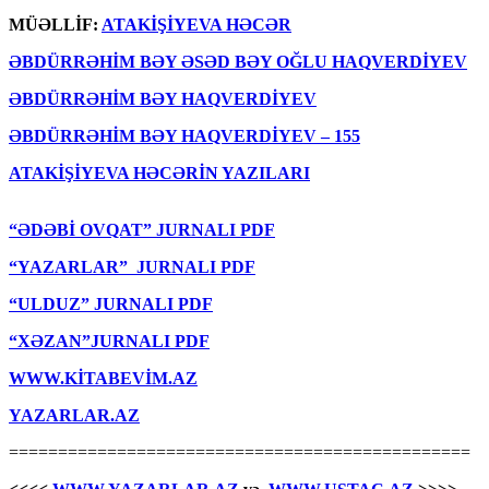
MÜƏLLİF:
ATAKİŞİYEVA HƏCƏR
ƏBDÜRRƏHİM BƏY ƏSƏD BƏY OĞLU HAQVERDİYEV
ƏBDÜRRƏHİM BƏY HAQVЕRDİYЕV
ƏBDÜRRƏHİM BƏY HAQVЕRDİYЕV – 155
ATAKİŞİYEVA HƏCƏRİN YAZILARI
“ƏDƏBİ OVQAT” JURNALI PDF
“YAZARLAR” JURNALI PDF
“ULDUZ” JURNALI PDF
“XƏZAN”JURNALI PDF
WWW.KİTABEVİM.AZ
YAZARLAR.AZ
===============================================