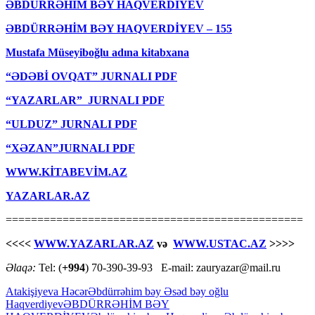
ƏBDÜRRƏHİM BƏY HAQVЕRDİYЕV
ƏBDÜRRƏHİM BƏY HAQVЕRDİYЕV – 155
Mustafa Müseyiboğlu adına kitabxana
“ƏDƏBİ OVQAT” JURNALI PDF
“YAZARLAR” JURNALI PDF
“ULDUZ” JURNALI PDF
“XƏZAN”JURNALI PDF
WWW.KİTABEVİM.AZ
YAZARLAR.AZ
===============================================
<<<<
WWW.YAZARLAR.AZ
və
WWW.USTAC.AZ
>>>>
Əlaqə:
Tel: (
+994
) 70-390-39-93 E-mail: zauryazar@mail.ru
Atakişiyeva Həcər
Əbdürrəhim bəy Əsəd bəy oğlu
Haqverdiyev
ƏBDÜRRƏHİM BƏY