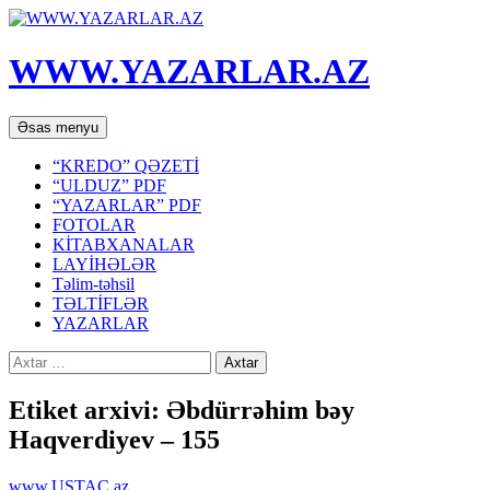
WWW.YAZARLAR.AZ
Axtar
Mühtəviyyata
Əsas menyu
keç
“KREDO” QƏZETİ
“ULDUZ” PDF
“YAZARLAR” PDF
FOTOLAR
KİTABXANALAR
LAYİHƏLƏR
Təlim-təhsil
TƏLTİFLƏR
YAZARLAR
Axtarış:
Etiket arxivi: Əbdürrəhim bəy
Haqvеrdiyеv – 155
www.USTAC.az