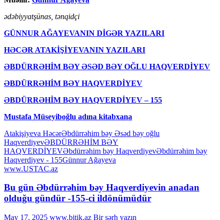
ədəbiyyatşünas, tənqidçi
GÜNNUR AĞAYEVANIN DİGƏR YAZILARI
HƏCƏR ATAKİŞİYEVANIN YAZILARI
ƏBDÜRRƏHİM BƏY ƏSƏD BƏY OĞLU HAQVERDİYEV
ƏBDÜRRƏHİM BƏY HAQVЕRDİYЕV
ƏBDÜRRƏHİM BƏY HAQVЕRDİYЕV – 155
Mustafa Müseyiboğlu adına kitabxana
Atakişiyeva Həcər
Əbdürrəhim bəy Əsəd bəy oğlu
Haqverdiyev
ƏBDÜRRƏHİM BƏY
HAQVERDİYEV
Əbdürrəhim bəy Haqvеrdiyеv
Əbdürrəhim bəy
Haqvеrdiyеv - 155
Günnur Ağayeva
www.USTAC.az
Bu gün Əbdürrəhim bəy Haqverdiyevin anadan
olduğu gündür -155-ci ildönümüdür
May 17, 2025
www.bitik.az
Bir şərh yazın