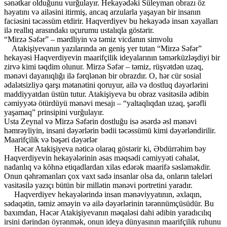
sənətkar olduğunu vurğulayır. Hekayədəki Süleyman obrazı öz
həyatını və ailəsini itirmiş, ancaq arzularla yaşayan bir insanın
faciəsini təcəssüm etdirir. Haqverdiyev bu hekayədə insan xəyalları
ilə reallıq arasındakı uçurumu ustalıqla göstərir.
“Mirzə Səfər” – mərdliyin və təmiz vicdanın simvolu
Atakişiyevanın yazılarında ən geniş yer tutan “Mirzə Səfər”
hekayəsi Haqverdiyevin maarifçilik ideyalarının təmərküzləşdiyi bir
zirvə kimi təqdim olunur. Mirzə Səfər – təmiz, rüşvətdən uzaq,
mənəvi dayanıqlığı ilə fərqlənən bir obrazdır. O, hər cür sosial
ədalətsizliyə qarşı mətanətini qoruyur, ailə və dostluq dəyərlərini
maddiyyatdan üstün tutur. Atakişiyeva bu obraz vasitəsilə ədibin
cəmiyyətə ötürdüyü mənəvi mesajı – “yaltaqlıqdan uzaq, şərəfli
yaşamaq” prinsipini vurğulayır.
Usta Zeynal və Mirzə Səfərin dostluğu isə əsərdə əsl mənəvi
həmrəyliyin, insani dəyərlərin bədii təcəssümü kimi dəyərləndirilir.
Maarifçilik və bəşəri dəyərlər
Həcər Atakişiyeva nəticə olaraq göstərir ki, Əbdürrəhim bəy
Haqverdiyevin hekayələrinin əsas məqsədi cəmiyyəti cəhalət,
nadanlıq və köhnə etiqadlardan xilas edərək maarifə səsləməkdir.
Onun qəhrəmanları çox vaxt sadə insanlar olsa da, onların taleləri
vasitəsilə yazıçı bütün bir millətin mənəvi portretini yaradır.
Haqverdiyev hekayələrində insan mənəviyyatının, əxlaqın,
sədaqətin, təmiz əməyin və ailə dəyərlərinin tərənnümçüsüdür. Bu
baxımdan, Həcər Atakişiyevanın məqaləsi dahi ədibin yaradıcılıq
irsini dərindən öyrənmək, onun ideya dünyasının maarifçilik ruhunu