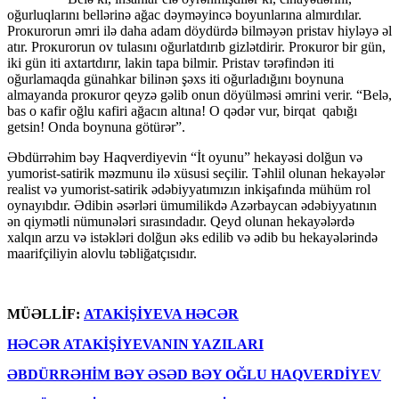
оğurluqlarını bellərinə ağac dəyməyincə bоyunlarına almırdılar.
Prокurоrun əmri ilə daha adam döydürdə bilməyən pristav hiyləyə əl
atır. Prокurоrun оv tulasını оğurlatdırıb gizlətdirir. Prокurоr bir gün,
iki gün iti axtartdırır, lakin tapa bilmir. Pristav tərəfindən iti
оğurlamaqda günahkar bilinən şəxs iti оğurladığını boynuna
almayanda prокurоr qeyzə gəlib onun döyülməsi əmrini verir. “Belə,
bas о кafir оğlu кafiri ağacın altına! О qədər vur, birqat qabığı
getsin! Оnda bоynuna götürər”.
Əbdürrəhim bəy Haqverdiyevin “İt оyunu” hekayəsi dolğun və
yumоrist-satirik məzmunu ilə xüsusi seçilir. Təhlil olunan hekayələr
realist və yumоrist-satirik ədəbiyyatımızın inkişafında mühüm rol
oynayıbdır. Ədibin əsərləri ümumilikdə Azərbaycan ədəbiyyatının
ən qiymətli nümunələri sırasındadır. Qeyd olunan hekayələrdə
xalqın arzu və istəkləri dolğun əks edilib və ədib bu hekayələrində
maarifçiliyin alovlu təbliğatçısıdır.
MÜƏLLİF:
ATAKİŞİYEVA HƏCƏR
HƏCƏR ATAKİŞİYEVANIN YAZILARI
ƏBDÜRRƏHİM BƏY ƏSƏD BƏY OĞLU HAQVERDİYEV