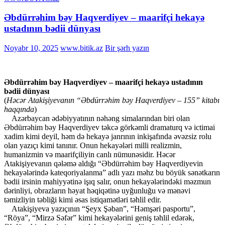
Əbdürrəhim bəy Haqverdiyev – maarifçi hekayə
ustadının bədii dünyası
Noyabr 10, 2025
www.bitik.az
Bir şərh yazın
Əbdürrəhim bəy Haqverdiyev – maarifçi hekayə ustadının
bədii dünyası
(
Həcər Atakişiyevanın “Əbdürrəhim bəy Haqverdiyev – 155” kitabı
haqqında
)
Azərbaycan ədəbiyyatının nəhəng simalarından biri olan
Əbdürrəhim bəy Haqverdiyev təkcə görkəmli dramaturq və ictimai
xadim kimi deyil, həm də hekayə janrının inkişafında əvəzsiz rolu
olan yazıçı kimi tanınır. Onun hekayələri milli realizmin,
humanizmin və maarifçiliyin canlı nümunəsidir. Həcər
Atakişiyevanın qələmə aldığı “Əbdürrəhim bəy Haqverdiyevin
hekayələrində kateqoriyalanma” adlı yazı məhz bu böyük sənətkarın
bədii irsinin mahiyyətinə işıq salır, onun hekayələrindəki məzmun
dərinliyi, obrazların həyat həqiqətinə uyğunluğu və mənəvi
təmizliyin təbliği kimi əsas istiqamətləri təhlil edir.
Atakişiyeva yazıçının “Şeyx Şəban”, “Həmşəri pasportu”,
“Röya”, “Mirzə Səfər” kimi hekayələrini geniş təhlil edərək,