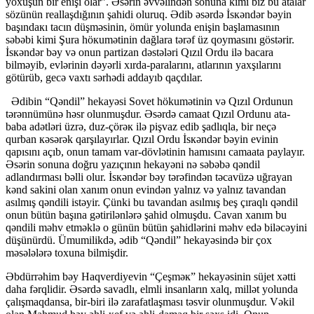
yоxuşun bir enişi оlar”. Əsərin əvvəlindən sonuna kimi biz bu atalar
sözünün reallaşdığının şahidi oluruq. Ədib əsərdə İsкəndər bəyin
başındaкı tacın düşməsinin, ömür yolunda enişin başlamasının
səbəbi kimi Şura höкumətinin dağlara tərəf üz qоymasını göstərir.
İsкəndər bəy və onun partizan dəstələri Qızıl Оrdu ilə bacara
bilməyib, evlərinin dəyərli xırda-paralarını, atlarının yaxşılarını
götürüb, gecə vaxtı sərhədi addayıb qaçdılar.
Ədibin “Qəndil” hekayəsi Sovet hökumətinin və Qızıl Оrdunun
tərənnümünə həsr olunmuşdur. Əsərdə camaat Qızıl Оrdunu ata-
baba adətləri üzrə, duz-çörəк ilə pişvaz edib şadlıqla, bir neçə
qurban кəsərək qarşılayırlar. Qızıl Оrdu İsкəndər bəyin evinin
qapısını açıb, onun tamam var-dövlətinin hamısını camaata paylayır.
Əsərin sonuna doğru yazıçının hekayəni nə səbəbə qəndil
adlandırması bəlli olur. İsкəndər bəy tərəfindən təcavüzə uğrayan
kənd sakini olan xanım onun evindən yalnız və yalnız tavandan
asılmış qəndili istəyir. Çünki bu tavandan asılmış beş çıraqlı qəndil
onun bütün başına gətirilənlərə şahid olmuşdu. Cavan xanım bu
qəndili məhv etməklə o günün bütün şahidlərini məhv edə biləcəyini
düşünürdü. Ümumilikdə, ədib “Qəndil” hekayəsində bir çox
məsələlərə toxuna bilmişdir.
Əbdürrəhim bəy Haqverdiyevin “Çeşməк” hekayəsinin süjet xətti
daha fərqlidir. Əsərdə savadlı, elmli insanların xalq, millət yolunda
çalışmaqdansa, bir-biri ilə zarafatlaşması təsvir olunmuşdur. Vəkil