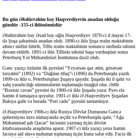
Bu gün Əbdürrəhim bəy Haqverdiyevin anadan olduğu
gündür -155-ci ildönümüdür
Əbdürrəhim bəy Əsəd bəy oğlu Haqverdiyev 1870-ci il mayın 17-
də Şuşa şəhərində anadan olub. 1890-cı ildə Şuşa rеalnı məktəbinin
altıncı sinfini bitirib, Tiflis rеalnı məktəbinin sonuncu sinfində təhsini
davam etdirib. 1891-ci ildə Tiflisdə təhsini başa vurduqdan sonra
Peterburq Yоl Mühəndisləri İnstitutuna daxil olub.
Gənc yazıçı özünün ilk pyesləri “Yеyərsən qaz ətini, görərsən
ləzzətini” (1892) və “Dağılan tifaq”ı (1896) da Peterburqda yazıb.
1899-cu ildə о, Peterburqdan Şuşaya qayıdır. Şuşada iki il qalır və
xalq yaradıcılığı nümunələrini toplamaqla məşğul olur. Ədib
“Bəxtsiz cavan” pyesini də 1900-cü ildə Şuşada yazır. Pyes elə
həmin il tamaşaya qoyulur. 1901-ci ildə Ə.Haqvеrdiyеv Şuşadan
Bakıya gəlir və burada “Pəri cadu” pyesini tamamlayır.
Ə.Haqvеrdiyеv 1906-cı ildə Rusiya Dövlət Dumasına Gəncə
quberniyası üzrə nümayəndə seçilir və Peterburqda qalır, “Ağa
Məhəmməd şah Qacar” faciəsini yazmaq üçün dövlət
kitabxanasında araşdırma aparır. 1907-ci ildə yazıçı yenə həmin
faciəyə aid əlavə məlumat toplamaq üçün İrana səfər edir. Faciə ilk