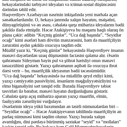
hekayələrindəki tərbiyəvi ideyaları və ictimai-sosial düşüncəsini
dərindən təhlil edir.
Haqverdiyev Azərbaycan nəsrinin inkişafında yeni mərhələ açan
sənətkarlardandır. O, hekayə janrında xalqın həyatını, məişətini,
dünyagörüşünü və ən əsası, cəhalətə qarşı mübarizə ideyalarını bədii
şəkildə ifadə etmişdir. Həcər Atakişiyeva bu məqamı haqlı olaraq ön
plana çəkir: ədibin “Keçmiş günlər”, “Uca dağ başında”, “Seyidlər
ocağı” kimi əsərləri həm dövrün mənzərəsini, həm də maarifçiliyin
zərurətini aydın şəkildə oxucuya təqdim edir.
Müəllif yazır ki, “Keçmiş günlər” hekayəsində Haqverdiyev insanın
mənəvi dəyərlərdən uzaq düşməsinin faciəsini qələmə alır. Əsərin
qəhrəmanı Süleyman bəyin pul və şöhrət hərisliyi onun mənəvi
tənəzzülünü göstərir. Yazıçı qəhrəmanın aqibəti ilə oxucuya ibrət
dərsi verir – bu, maarifçilik ideyasının bədii təcəssümüdür.
“Uca dağ başında” hekayəsində isə müəllifin qeyd etdiyi kimi,
yazıçı cəmiyyətin passivliyini, insanların məşğuliyyətsizliyini və
elmə biganəliyini sərt tənqid edir. Burada Haqverdiyev təbiət
təsvirləri ilə bərabər, mənəvi həyatın durğunluğunu göstərir.
Cəhalətə qarşı açıq mübarizə aparan yazıçı maarifin, elmin,
fəaliyyətin zəruriliyini vurğulayır.
Əsərlərinin ideya yükü baxımından ən təsirli nümunələrdən biri –
“Seyidlər ocağı” – Həcər Atakişiyevanın təhlilində maarifçiliyin ən
parlaq nümunəsi kimi təqdim olunur. Yazıçı burada xalqın
avamlığını, dini pərdəyə bürünmüş saxtakar “seyid” və “mollaları”
kəskin tənqid edir. Bu hekayə həm Cəlil Məmmədquluzadənin