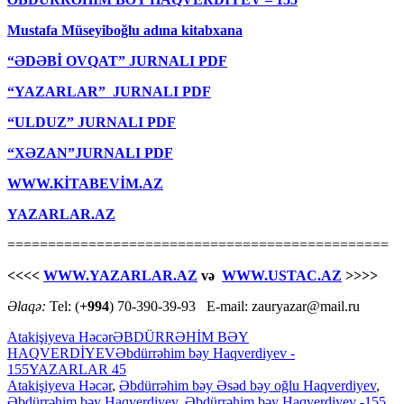
Mustafa Müseyiboğlu adına kitabxana
“ƏDƏBİ OVQAT” JURNALI PDF
“YAZARLAR” JURNALI PDF
“ULDUZ” JURNALI PDF
“XƏZAN”JURNALI PDF
WWW.KİTABEVİM.AZ
YAZARLAR.AZ
===============================================
<<<<
WWW.YAZARLAR.AZ
və
WWW.USTAC.AZ
>>>>
Əlaqə:
Tel: (
+994
) 70-390-39-93 E-mail: zauryazar@mail.ru
Atakişiyeva Həcər
ƏBDÜRRƏHİM BƏY
HAQVERDİYEV
Əbdürrəhim bəy Haqvеrdiyеv -
155
YAZARLAR 45
Atakişiyeva Həcər
,
Əbdürrəhim bəy Əsəd bəy oğlu Haqverdiyev
,
Əbdürrəhim bəy Haqvеrdiyеv
,
Əbdürrəhim bəy Haqvеrdiyеv -155