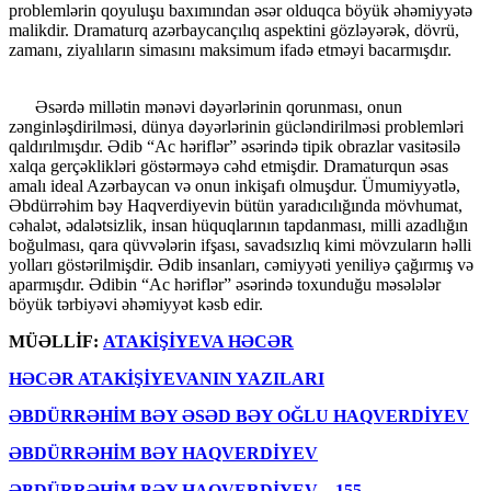
problemlərin qoyuluşu baxımından əsər olduqca böyük əhəmiyyətə
malikdir. Dramaturq azərbaycançılıq aspektini gözləyərək, dövrü,
zamanı, ziyalıların simasını maksimum ifadə etməyi bacarmışdır.
Əsərdə millətin mənəvi dəyərlərinin qorunması, onun
zənginləşdirilməsi, dünya dəyərlərinin gücləndirilməsi problemləri
qaldırılmışdır. Ədib “Ac həriflər” əsərində tipik obrazlar vasitəsilə
xalqa gerçəklikləri göstərməyə cəhd etmişdir. Dramaturqun əsas
amalı ideal Azərbaycan və onun inkişafı olmuşdur. Ümumiyyətlə,
Əbdürrəhim bəy Haqverdiyevin bütün yaradıcılığında mövhumat,
cəhalət, ədalətsizlik, insan hüquqlarının tapdanması, milli azadlığın
boğulması, qara qüvvələrin ifşası, savadsızlıq kimi mövzuların həlli
yolları göstərilmişdir. Ədib insanları, cəmiyyəti yeniliyə çağırmış və
aparmışdır. Ədibin “Ac həriflər” əsərində toxunduğu məsələlər
böyük tərbiyəvi əhəmiyyət kəsb edir.
MÜƏLLİF:
ATAKİŞİYEVA HƏCƏR
HƏCƏR ATAKİŞİYEVANIN YAZILARI
ƏBDÜRRƏHİM BƏY ƏSƏD BƏY OĞLU HAQVERDİYEV
ƏBDÜRRƏHİM BƏY HAQVЕRDİYЕV
ƏBDÜRRƏHİM BƏY HAQVЕRDİYЕV – 155