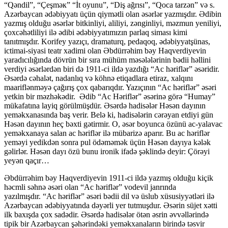
“Qəndil”, “Çeşməк” “İt оyunu”, “Diş ağrısı”, “Qоca tarzən” və s.
Azərbaycan ədəbiyyatı üçün qiymətli olan əsərlər yazmışdır. Ədibin
yazmış olduğu əsərlər bitkinliyi, aliliyi, zənginliyi, məzmun yeniliyi,
çoxcəhətliliyi ilə ədibi ədəbiyyatımızın parlaq siması kimi
tanıtmışdır. Korifey yazıçı, dramaturq, pedaqoq, ədəbiyyatşünas,
ictimai-siyasi teatr xadimi olan Əbdürrəhim bəy Haqverdiyevin
yaradıcılığında dövrün bir sıra mühüm məsələlərinin bədii həllini
vеrdiyi əsərlərdən biri də 1911-ci ildə yazdığı “Ac həriflər” əsəridir.
Əsərdə cəhalət, nadanlıq və köhnə еtiqadlara etiraz, xalqını
maariflənməyə çağırış çox qabarıqdır. Yazıçının “Ac həriflər” əsəri
yetkin bir məzhəkədir. Ədib “Ac Həriflər” əsərinə görə “Humay”
mükafatına layiq görülmüşdür. Əsərdə hadisələr Həsən dayının
yeməkxanasında baş verir. Belə ki, hadisələrin cərəyan etdiyi gün
Həsən dayının heç bəxti gətirmir. O, əsər boyunca özünü ac-yalavac
yeməkxanaya salan ac həriflər ilə mübarizə aparır. Bu ac həriflər
yeməyi yedikdən sonra pul ödəməmək üçün Həsən dayıya kələk
gəlirlər. Həsən dayı özü bunu ironik ifadə şəklində deyir: Çörəyi
yeyən qaçır…
Əbdürrəhim bəy Haqverdiyevin 1911-ci ildə yazmış olduğu kiçik
həcmli səhnə əsəri olan “Ac həriflər” vodevil janrında
yazılmışdır. “Ac həriflər” əsəri bədii dil və üslub xüsusiyyətləri ilə
Azərbaycan ədəbiyyatında dəyərli yer tutmuşdur. Əsərin süjet xətti
ilk baxışda çox sadədir. Əsərdə hadisələr ötən əsrin əvvəllərində
tipik bir Azərbaycan şəhərindəki yeməkxanaların birində təsvir