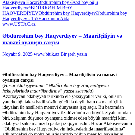
Atakişiyeva Həcər
Əbdürrəhim bəy Əsəd bəy oğlu
Haqverdiyev
ƏBDÜRRƏHİM BƏY
HAQVERDİYEV
Əbdürrəhim bəy Haqvеrdiyеv
Əbdürrəhim bəy
Haqvеrdiyеv - 155
Hacıxanım Aida
www.USTAC.az
Əbdürrəhim bəy Haqverdiyev – Maarifçiliyin və
mənəvi oyanışın carçısı
Noyabr 9, 2025
www.bitik.az
Bir şərh yazın
Əbdürrəhim bəy Haqverdiyev – Maarifçiliyin və mənəvi
oyanışın carçısı
(
Həcər Atakişiyevanın “Əbdürrəhim bəy Haqverdiyevin
hekayələrində maarifləndirmə” yazısı əsasında
)
Azərbaycan ədəbiyyatı tarixində elə şəxsiyyətlər var ki, onların
yaradıcılığı təkcə bədii sözün gücü ilə deyil, həm də maarifçilik
ideyaları ilə nəsillərin mənəvi dünyasına işıq saçır. Bu baxımdan
Əbdürrəhim bəy Haqverdiyev öz dövrünün ən böyük ziyalılarından
biri, xalqının düşüncə oyanışına xidmət edən böyük maarifçi kimi
ədəbiyyat salnaməmizdə parlaq iz qoymuşdur. Həcər Atakişiyevanın
“Əbdürrəhim bəy Haqverdiyevin hekayələrində maarifləndirmə”
adlı məqaləsi də məhz bu istiqamətdə ədibin maarifçi baxışlarını,