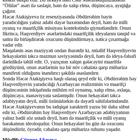
“Ölülər” əsəri ilə səsləşir, həm də xalqı elmə, düşüncəyə, ayıqlığa
çağırır.
Həcər Atakişiyeva öz resenziyasında Əbdürrəhim bəyin
yaradıcılığını yalnız ədəbi dəyər baxımından deyil, həm də milli
oyanış və maarifçilik missiyası kontekstində qiymətləndirir. Onun
fikrincə, Haqverdiyev əsərlərindəki maarifçilik ideyalarını tənqid və
satira ilə birləşdirərək oxucunu düşündürməyə, nəticə çıxarmağa
vadar edir.
Məqalənin əsas məziyyəti ondan ibarətdir ki, müəllif Haqverdiyevin
hekayələrini təkcə məzmun səviyyəsində deyil, həm də ideya-fəlsəfi
dərinlikdə təhlil edir. O, yazıçının xalqın gələcəyini maarifdə
gördüyünü, onun əsərlərinin isə bir növ cəhalətə qarşı mübarizə
manifesti olduğunu inandırıcı şəkildə əsaslandırır.
Sonda Həcər Atakişiyeva haqlı olaraq qeyd edir ki, Əbdürrəhim bəy
Haqverdiyevin yaradıcılığı Azərbaycan realizminin və maarifçi
düşüncəsinin inkişafında mühüm rol oynamış, xalqı elmə, əxlaqa,
düşüncəyə, mənəviyyata səsləmişdir. Onun hekayələri təkcə
ədəbiyyatın deyil, milli özünüdərkin də dəyərli səhifələrindəndir.
Həcər Atakişiyevanın bu tədqiqat xarakterli yazısı bir daha sübut
edir ki, Əbdürrəhim bəy Haqverdiyev Azərbaycan ədəbiyyatının
yalnız bədii söz ustadı deyil, həm də maarifçilik və milli oyanış
hərəkatının ideoloqudur. Onun hekayələri bu gün də oxucunu
düşündürür, öyrədir, cəhalətə qarşı mübarizə ruhunu yaşadır.
Müəllif:
Günnur Ağayeva