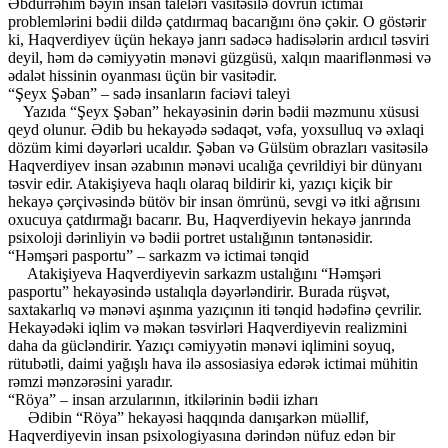
Əbdürrəhim bəyin insan taleləri vasitəsilə dövrün ictimai
problemlərini bədii dildə çatdırmaq bacarığını önə çəkir. O göstərir
ki, Haqverdiyev üçün hekayə janrı sadəcə hadisələrin ardıcıl təsviri
deyil, həm də cəmiyyətin mənəvi güzgüsü, xalqın maariflənməsi və
ədalət hissinin oyanması üçün bir vasitədir.
“Şeyx Şəban” – sadə insanların faciəvi taleyi
Yazıda “Şeyx Şəban” hekayəsinin dərin bədii məzmunu xüsusi
qeyd olunur. Ədib bu hekayədə sədaqət, vəfa, yoxsulluq və əxlaqi
dözüm kimi dəyərləri ucaldır. Şəban və Gülsüm obrazları vasitəsilə
Haqverdiyev insan əzabının mənəvi ucalığa çevrildiyi bir dünyanı
təsvir edir. Atakişiyeva haqlı olaraq bildirir ki, yazıçı kiçik bir
hekayə çərçivəsində bütöv bir insan ömrünü, sevgi və itki ağrısını
oxucuya çatdırmağı bacarır. Bu, Haqverdiyevin hekayə janrında
psixoloji dərinliyin və bədii portret ustalığının təntənəsidir.
“Həmşəri pasportu” – sarkazm və ictimai tənqid
Atakişiyeva Haqverdiyevin sarkazm ustalığını “Həmşəri
pasportu” hekayəsində ustalıqla dəyərləndirir. Burada rüşvət,
saxtakarlıq və mənəvi aşınma yazıçının iti tənqid hədəfinə çevrilir.
Hekayədəki iqlim və məkan təsvirləri Haqverdiyevin realizmini
daha da gücləndirir. Yazıçı cəmiyyətin mənəvi iqlimini soyuq,
rütubətli, daimi yağışlı hava ilə assosiasiya edərək ictimai mühitin
rəmzi mənzərəsini yaradır.
“Röya” – insan arzularının, itkilərinin bədii izharı
Ədibin “Röya” hekayəsi haqqında danışarkən müəllif,
Haqverdiyevin insan psixologiyasına dərindən nüfuz edən bir