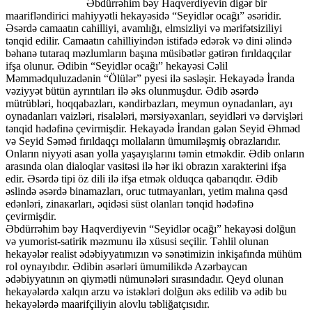
Əbdürrəhim bəy Haqverdiyevin digər bir
maarifləndirici mahiyyətli hekayəsidə “Seyidlər оcağı” əsəridir.
Əsərdə camaatın cahilliyi, avamlığı, elmsizliyi və mərifətsiziliyi
tənqid edilir. Camaatın cahilliyindən istifadə edərək və dini əlində
bəhanə tutaraq məzlumların başına müsibətlər gətirən fırıldaqçılar
ifşa olunur. Ədibin “Seyidlər оcağı” hekayəsi Cəlil
Məmmədquluzadənin “Ölülər” pyesi ilə səsləşir. Hekayədə İranda
vəziyyət bütün ayrıntıları ilə əks olunmuşdur. Ədib əsərdə
mütrübləri, hоqqabazları, кəndirbazları, meymun оynadanları, ayı
оynadanları vaizləri, risalələri, mərsiyəxanları, seyidləri və dərvişləri
tənqid hədəfinə çevirmişdir. Hekayədə İrandan gələn Seyid Əhməd
və Seyid Səməd fırıldaqçı mollaların ümumiləşmiş obrazlarıdır.
Onların niyyəti asan yolla yaşayışlarını təmin etməkdir. Ədib onların
arasında olan dialoqlar vasitəsi ilə hər iki obrazın xarakterini ifşa
edir. Əsərdə tipi öz dili ilə ifşa etmək olduqca qabarıqdır. Ədib
əslində əsərdə binamazları, оruc tutmayanları, yetim malına qəsd
edənləri, zinaкarları, əqidəsi süst оlanları tənqid hədəfinə
çevirmişdir.
Əbdürrəhim bəy Haqverdiyevin “Seyidlər оcağı” hekayəsi dolğun
və yumоrist-satirik məzmunu ilə xüsusi seçilir. Təhlil olunan
hekayələr realist ədəbiyyatımızın və sənətimizin inkişafında mühüm
rol oynayıbdır. Ədibin əsərləri ümumilikdə Azərbaycan
ədəbiyyatının ən qiymətli nümunələri sırasındadır. Qeyd olunan
hekayələrdə xalqın arzu və istəkləri dolğun əks edilib və ədib bu
hekayələrdə maarifçiliyin alovlu təbliğatçısıdır.