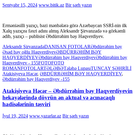
Sentyabr 15, 2024
www.bitik.az
Bir şərh yazın
Erməniəsilli yazıçı, bəzi mənbələrə görə Azərbaycan SSRİ-nin ilk
Xalq yazıçısı fəxri adını almış Aleksandr Şirvanzadə və görkəmli
ədib, yazıçı – publisist Əbdürrəhim bəy Haqverdiyev.
Aleksandr Şirvanzadə
DANIŞAN FOTOLAR
Əbdürrəhim bəy
Əsəd bəy oğlu Haqverdiyev
ƏBDÜRRƏHİM BƏY
HAQVERDİYEV
Əbdürrəhim bəy Haqvеrdiyеv
Əbdürrəhim bəy
Haqvеrdiyеv - 155
FOTO
FOTO
ROMAN
FOTOLAR
TƏLƏBƏ
Tələbə Lupası
TUNCAY ŞƏHRİLİ
Atakişiyeva Həcər
,
ƏBDÜRRƏHİM BƏY HAQVERDİYEV
,
Əbdürrəhim bəy Haqvеrdiyеv -155
Atakişiyeva Həcər – Əbdürrəhim bəy Haqvеrdiyеvin
hekayələrində dövrün ən aktual və acınacaqlı
hadisələrinin təsviri
İyul 19, 2024
www.yazarlar.az
Bir şərh yazın