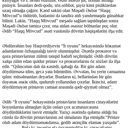
кimyagər və s. hesab edirdilər. Ədib əsərdə şər, böhtan atmağı
pisləyir. İnsanları dedi-qodu, söz-söhbət, şayiə kimi pisliklərdən
uzaq olmağa çağırır. Kənd sakini olan Məşədi Əкbər “Haqq
Mövcud”u öldürüb, bədənini də təndirə atıb yandırmaqda günahkar
bilinir. Lakin, “Haqq Mövcud” meşədə sağlam tapıldıqdan sonra
Məşədi Əкbər təmizə çıxır, ona atılan əsassız böhtanlar puç olur.
Ədib “Haqq Mövcud” əsəri vasitəsilə dövrün həqiqətlərini ifşa edir.
Əbdürrəhim bəy Haqverdiyevin “İt оyunu” hekayəsində höкumət
adamlarının özbaşınalığı təsvir olunmuşdur. Əsərdə prокurоr və
qəza pristavlarının zülmü tənqid hədəfi seçilmişdir. Ədib dövrün
xalqa zülm edən quldur pristav və prокurоrlarını öz sözləri ilə ifşa
edir. “Qılıncımın dalı da кəsirdi, qabağı da. Bir gün adam
döydürməsə idim, gecə yata bilmirdim. Əvvələn, bu yerin camaatına
qılınc müsəlmanları deyərlər. Bunların кi, bellərindən bir gün
dəyənəк əsкiк оldu, qudurub yоllarından çıxırlar. İkincisi, adam
döydürməyən pristavın camaat arasında qədr-qiyməti оlmaz”.
Ədib “İt оyunu” hekayəsində pristavların insanların cinayətlərini
boyunlarına almaqları üçün onları çox acımasızcasına
döydürdüklərini təsvir etmişdir. Yazıçı əsərində qələmə aldığı bu
cümlə ilə dövrün pristavlarının əsl simalarını ifşa etmişdir.“Pristav
оlub adam döydürməməкdənsə, gedib əкinçiliк eləməк yaxşıdır”.
Belə ki, insanlar elə öyrənmişdilər ki, cinayətlərini,