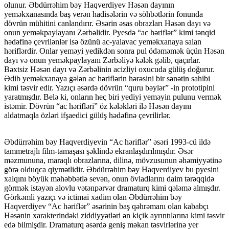
olunur. Əbdürrəhim bəy Haqverdiyev Həsən dayının
yeməkxanasında baş verən hadisələrin və söhbətlərin fonunda
dövrün mühitini canlandırır. Əsərin əsas obrazları Həsən dayı və
onun yeməkpaylayanı Zərbəlidir. Pyesdə “ac həriflər” kimi tənqid
hədəfinə çevrilənlər isə özünü ac-yalavac yeməkxanaya salan
həriflərdir. Onlar yeməyi yedikdən sonra pul ödəməmək üçün Həsən
dayı və onun yeməkpaylayanı Zərbəliyə kələk gəlib, qaçırlar.
Bəxtsiz Həsən dayı və Zərbəlinin acizliyi oxucuda gülüş doğurur.
Ədib yeməkxanaya gələn ac həriflərin hərəsini bir sənətin sahibi
kimi təsvir edir. Yazıçı əsərdə dövrün “quru bəylər” -in prototipini
yaratmışdır. Belə ki, onların heç biri yediyi yeməyin pulunu vermək
istəmir. Dövrün “ac hərifləri” öz kələkləri ilə Həsən dayını
aldatmaqla özləri ifşaedici gülüş hədəfinə çevrilirlər.
Əbdürrəhim bəy Haqverdiyevin “Ac həriflər” əsəri 1993-cü ildə
tammetrajlı film-tamaşası şəklində ekranlaşdırılmışdır. Əsər
məzmununa, maraqlı obrazlarına, dilinə, mövzusunun əhəmiyyətinə
görə olduqca qiymətlidir. Əbdürrəhim bəy Haqverdiyev bu pyesini
xalqını böyük məhəbbətlə sevən, onun övladlarını daim tərəqqidə
görmək istəyən alovlu vətənpərvər dramaturq kimi qələmə almışdır.
Görkəmli yazıçı və ictimai xadim olan Əbdürrəhim bəy
Haqverdiyev “Ac həriflər” əsərinin baş qəhrəmanı olan kababçı
Həsənin xarakterindəki ziddiyyətləri ən kiçik ayrıntılarına kimi təsvir
edə bilmişdir. Dramaturq əsərdə geniş məkan təsvirlərinə yer