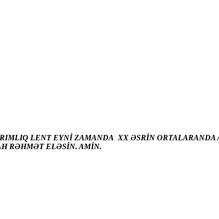
ARIMLIQ LENT EYNİ ZAMANDA XX ƏSRİN ORTALARANDA A
AH RƏHMƏT ELƏSİN. AMİN.