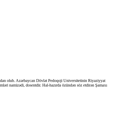
adan olub. Azərbaycan Dövlət Pedoqoji Universitetinin Riyaziyyat
d elmləri namizədi, dosentdir. Hal-hazırda özündən söz etdirən Şamaxı