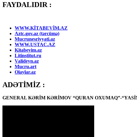
FAYDALIDIR :
WWW.KİTABEVİM.AZ
Aztc.gov.az (tərcümə)
Mucrunesriyyati.az
WWW.USTAC.AZ
Kitabevim.az
Litinstitut.ru
Valideyn.az
Mucru.art
Olaylar.az
ADƏTİMİZ :
GENERAL KƏRİM KƏRİMOV “QURAN OXUMAQ”-“YASİN