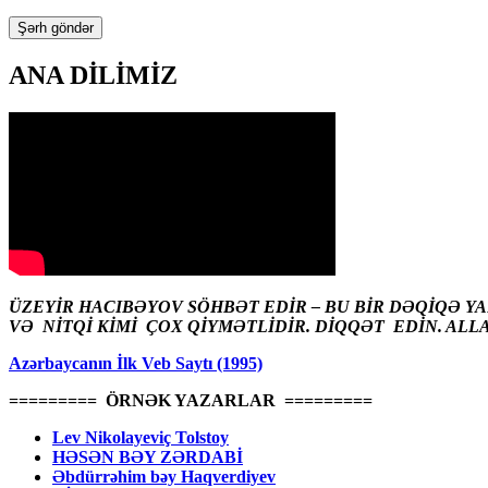
ANA DİLİMİZ
ÜZEYİR HACIBƏYOV SÖHBƏT EDİR – BU BİR DƏQİQƏ Y
VƏ NİTQİ KİMİ ÇOX QİYMƏTLİDİR. DİQQƏT EDİN. ALL
Azərbaycanın İlk Veb Saytı (1995)
========= ÖRNƏK YAZARLAR =========
Lev Nikolayeviç Tolstoy
HƏSƏN BƏY ZƏRDABİ
Əbdürrəhim bəy Haqverdiyev