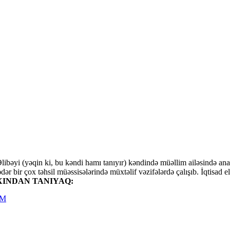
ibəyi (yəqin ki, bu kəndi hamı tanıyır) kəndində müəllim ailəsində an
qədər bir çox təhsil müəssisələrində müxtəlif vəzifələrdə çalışıb. İqtisa
INDAN TANIYAQ:
AM