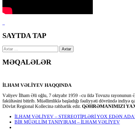
SAYTDA TAP
Axtarış:
MƏQALƏLƏR
İLHAM VƏLİYEV HAQQINDA
Vəliyev İlham Əli oğlu, 7 oktyabr 1959 –cu ildə Tovuzu rayonunun Əl
fakültəsini bitirib. Müəllimliklə başladığı fəaliyyəti dövründə indiyə 
Dövlət Regional Kollecinə rəhbərlik edir.
QƏHRƏMANIMIZI YAX
İLHAM VƏLİYEV – STEREOTİPLƏRİ YOX EDƏN AD
BİR MÜƏLLİM TANIYIRAM – İLHAM VƏLİYEV