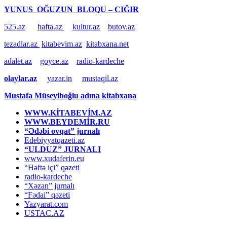
YUNUS OĞUZUN BLOQU – CIĞIR
525.az
hafta.az
kultur.az
butov.az
tezadlar.az
kitabevim.az
kitabxana.net
adalet.az
goyce.az
radio-kardeche
olaylar.az
yazar.in
mustaqil.az
Mustafa Müseyiboğlu adına kitabxana
WWW.KİTABEVİM.AZ
WWW.BEYDEMİR.RU
“Ədəbi ovqat” jurnalı
Edebiyyatqazeti.az
“ULDUZ” JURNALI
www.xudaferin.eu
“Həftə içi” qəzeti
radio-kardeche
“Xəzan” jurnalı
“Fədai” qəzeti
Yazyarat.com
USTAC.AZ