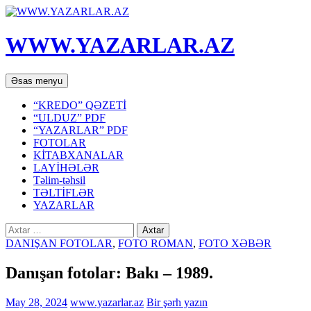
WWW.YAZARLAR.AZ
Axtar
Mühtəviyyata
Əsas menyu
keç
“KREDO” QƏZETİ
“ULDUZ” PDF
“YAZARLAR” PDF
FOTOLAR
KİTABXANALAR
LAYİHƏLƏR
Təlim-təhsil
TƏLTİFLƏR
YAZARLAR
Axtarış:
DANIŞAN FOTOLAR
,
FOTO ROMAN
,
FOTO XƏBƏR
Danışan fotolar: Bakı – 1989.
May 28, 2024
www.yazarlar.az
Bir şərh yazın