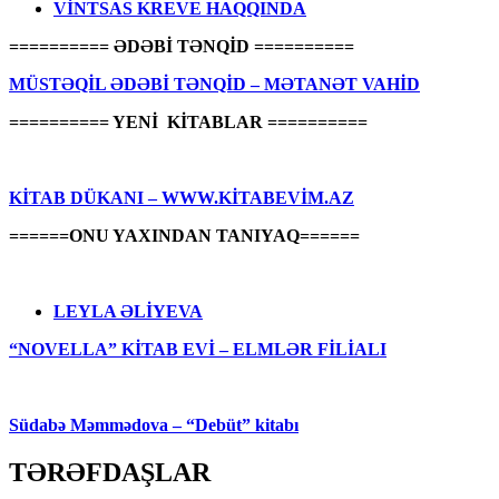
VİNTSAS KREVE HAQQINDA
========== ƏDƏBİ TƏNQİD ==========
MÜSTƏQİL ƏDƏBİ TƏNQİD – MƏTANƏT VAHİD
========== YENİ KİTABLAR ==========
KİTAB DÜKANI – WWW.KİTABEVİM.AZ
======ONU YAXINDAN TANIYAQ======
LEYLA ƏLİYEVA
“NOVELLA” KİTAB EVİ – ELMLƏR FİLİALI
Südabə Məmmədova – “Debüt” kitabı
TƏRƏFDAŞLAR