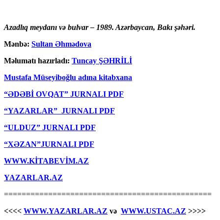
Azadlıq meydanı və bulvar – 1989. Azərbaycan, Bakı şəhəri.
Mənbə:
Sultan Əhmədova
Məlumatı hazırladı:
Tuncay ŞƏHRİLİ
Mustafa Müseyiboğlu adına kitabxana
“ƏDƏBİ OVQAT” JURNALI PDF
“YAZARLAR” JURNALI PDF
“ULDUZ” JURNALI PDF
“XƏZAN”JURNALI PDF
WWW.KİTABEVİM.AZ
YAZARLAR.AZ
===============================================
<<<<
WWW.YAZARLAR.AZ
və
WWW.USTAC.AZ
>>>>