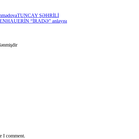
Əhmədova
TUNCAY ŞƏHRİLİ
ENHAUERİN “İRADƏ” anlayışı
ələnmişdir
me I comment.