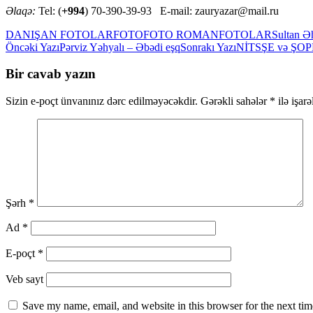
Əlaqə:
Tel: (
+994
) 70-390-39-93 E-mail: zauryazar@mail.ru
DANIŞAN FOTOLAR
FOTO
FOTO ROMAN
FOTOLAR
Sultan 
Yazılar
Öncəki Yazı
Pərviz Yəhyalı – Əbədi eşq
Sonrakı Yazı
NİTSŞE və ŞOP
üzrə
Bir cavab yazın
naviqasiya
Sizin e-poçt ünvanınız dərc edilməyəcəkdir.
Gərəkli sahələr
*
ilə işar
Şərh
*
Ad
*
E-poçt
*
Veb sayt
Save my name, email, and website in this browser for the next ti