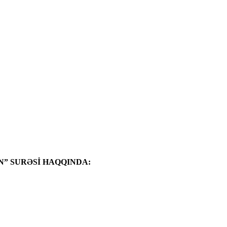
” SURƏSİ HAQQINDA: