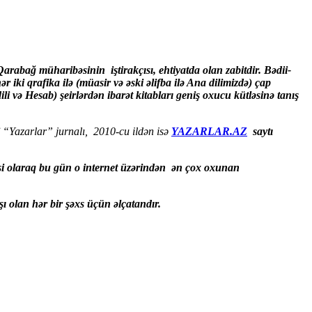
Qarabağ müharibəsinin iştirakçısı, ehtiyatda olan zabitdir. Bədii-
ər iki qrafika ilə (müasir və əski əlifba ilə Ana dilimizdə) çap
i və Hesab) şeirlərdən ibarət kitabları geniş oxucu kütləsinə tanış
i
“Yazarlar” jurnalı, 2010-cu ildən isə
YAZARLAR.AZ
saytı
cəsi olaraq bu gün o internet üzərindən ən çox oxunan
 olan hər bir şəxs üçün əlçatandır.