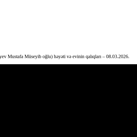
v Mustafa Müseyib oğlu) həyəti və evinin qalıqları – 08.03.2026.