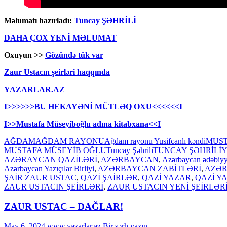
Məlumatı hazırladı:
Tuncay ŞƏHRİLİ
DAHA ÇOX YENİ MƏLUMAT
Oxuyun >>
Gözündə tük var
Zaur Ustacın şeirləri haqqında
YAZARLAR.AZ
I>>>>>>BU HEKAYƏNİ MÜTLƏQ OXU<<<<<<I
I>>Mustafa Müseyiboğlu adına kitabxana<<I
AĞDAM
AĞDAM RAYONU
Ağdam rayonu Yusifcanlı kəndi
MUS
MUSTAFA MÜSEYİB OĞLU
Tuncay Şəhrili
TUNCAY ŞƏHRİLİ
Y
AZƏRAYCAN QAZİLƏRİ
,
AZƏRBAYCAN
,
Azərbaycan ədəbiyy
Azərbaycan Yazıçılar Birliyi
,
AZƏRBAYCAN ZABİTLƏRİ
,
AZƏR
ŞAİR ZAUR USTAC
,
QAZİ ŞAİRLƏR
,
QAZİ YAZAR
,
QAZİ Y
ZAUR USTACIN ŞEİRLƏRİ
,
ZAUR USTACIN YENİ ŞEİRLƏR
ZAUR USTAC – DAĞLAR!
May 6, 2024
www.yazarlar.az
Bir şərh yazın