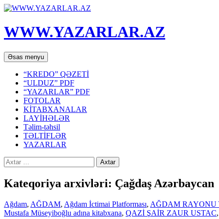
WWW.YAZARLAR.AZ
Axtar
Mühtəviyyata
Əsas menyu
keç
“KREDO” QƏZETİ
“ULDUZ” PDF
“YAZARLAR” PDF
FOTOLAR
KİTABXANALAR
LAYİHƏLƏR
Təlim-təhsil
TƏLTİFLƏR
YAZARLAR
Axtarış:
Kateqoriya arxivləri: Çağdaş Azərbaycan
Ağdam
,
AĞDAM
,
Ağdam İctimai Platforması
,
AĞDAM RAYONU 
Mustafa Müseyiboğlu adına kitabxana
,
QAZİ ŞAİR ZAUR USTAC