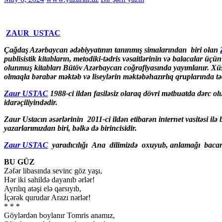
ZAUR USTAC
Çağdaş Azərbaycan ədəbiyyatının tanınmış simalarından biri olan
publisistik kitabların, metodiki-tədris vəsaitlərinin və balacalar üçün
olunmuş kitabları Bütöv Azərbaycan coğrafiyasında yayımlanır. Xüsusi
olmaqla bərabər məktəb və liseylərin məktəbəhazırlıq qruplarında tədr
Zaur USTAC
1988-ci ildən fasiləsiz olaraq dövri mətbuatda dərc olu
idarəçiliyindədir.
Zaur Ustacın əsərlərinin
2011-ci ildən etibarən internet vasitəsi i
yazarlarımızdan biri, bəlkə də birincisidir.
Zaur USTAC
yaradıcılığı Ana dilimizdə oxuyub, anlamağı bacaran
BU GÜZ
Zəfər libasında sevinc göz yaşı,
Hər iki sahildə dayanıb ərlər!
Ayrılıq atəşi elə qarsıyıb,
İçərək qurudar Arazı nərlər!
* * *
Göylərdən boylanır Tomris anamız,