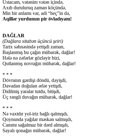
Ustacam, vətənim vətən içində,
Axıb duruluruq zaman köçündə,
Min bir anlamı var, adi “heç”in də,
Aqillər yurdunun pir övladıyam!
DAĞLAR
(Dağlara xitabən üçüncü şeiri)
Tarix səhnəsində yetişdi zaman,
Başlanmış bu çağın mübarək, dağlar!
Hələ nə zəfərlər gözləyir bizi,
Qutlanmış novrağın mübarək, dağlar!
* * *
Dövranın gərdişi döndü, dəyişdi,
Davadan doğulan ərlər yetişdi,
Didilmiş yaralar tutdu, bitişdi,
Üç rəngli duvağın mübarək, dağlar!
* * *
Nə vaxtdır yol-iriz bağlı qalmışdı,
Qoynunda yağılar məskən salmışdı,
Canımı sağalmaz bir dərd almışdı,
Sayalı qonağın mübarək, dağlar!