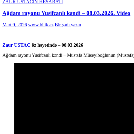
ZAUR USTACIN HESABATI
Ağdam rayonu Yusifcanlı kəndi – 08.03.2026. Video
Mart 9, 2026
www.bitik.az
Bir şərh yazın
Zaur USTAC
öz həyətində – 08.03.2026
Ağdam rayonu Yusifcanlı kəndi – Mustafa Müseyiboğlunun (Mustafaye