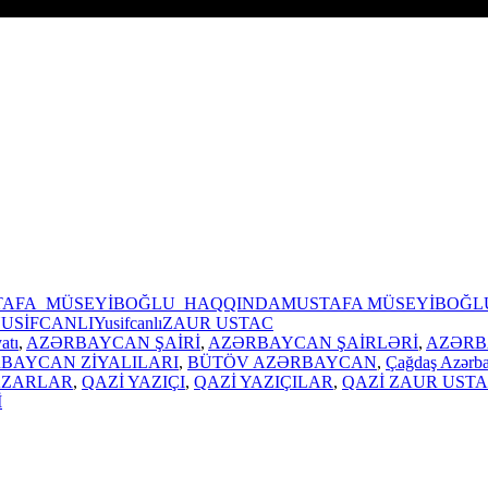
TAFA MÜSEYİBOĞLU HAQQINDA
MUSTAFA MÜSEYİBOĞL
USİFCANLI
Yusifcanlı
ZAUR USTAC
atı
,
AZƏRBAYCAN ŞAİRİ
,
AZƏRBAYCAN ŞAİRLƏRİ
,
AZƏRB
BAYCAN ZİYALILARI
,
BÜTÖV AZƏRBAYCAN
,
Çağdaş Azərb
AZARLAR
,
QAZİ YAZIÇI
,
QAZİ YAZIÇILAR
,
QAZİ ZAUR UST
İ