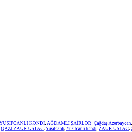
YUSİFCANLI KƏNDİ
,
AĞDAMLI ŞAİRLƏR
,
Çağdaş Azərbaycan
,
QAZİ ZAUR USTAC
,
Yusifcanlı
,
Yusifcanlı kəndi
,
ZAUR USTAC
,