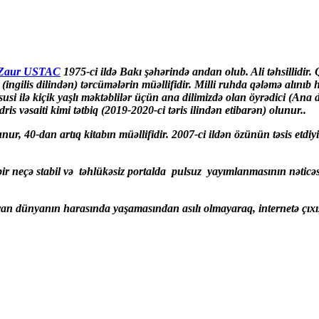
Zaur USTAC
1975-ci ildə Bakı şəhərində andan olub. Ali təhsillidir. 
 (ingilis dilindən) tərcümələrin müəllifidir. Milli ruhda qələmə alınıb h
 ilə kiçik yaşlı məktəblilər üçün ana dilimizdə olan öyrədici (Ana dil
is vəsaiti kimi tətbiq (2019-2020-ci təris ilindən etibarən) olunur..
nur, 40-dan artıq kitabın müəllifidir. 2007-ci ildən özünün təsis etdiy
lə bir neçə stabil və təhlükəsiz portalda pulsuz yayımlanmasının nəti
 dünyanın harasında yaşamasından asılı olmayaraq, internetə çıxışı