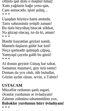
Əlində qan dolu o məşhur tuluq!
Xain yağıların bağrı yenə qan,
Canı əsməcədə, işləri şuluq…
* * *
Uşaqdan böyüyə hamı əmindir,
Tarix səhnəsində yetişib zaman!
Bu dəfə biryolluq bitəcək söhbət,
Nə güzəşt olacaq, nə də ki, aman!
* * *
İllərdir həsrətdən gözləri nəmli,
Mamırlı daşların gülür hər üzü!
Neçə qərinədir qalmışdı çılpaq,
Yamyaşıl çayırla gəlib bu güzü!
* * *
Al donun geyinir Günəş hər səhər,
Səmamız masmavi, göy üzü təmiz!
Duman da yox olub, itib buludlar,
Gözün aydın olsun, sevin, a Təbriz!
USTACAM
Müzəffər ordunun şanlı əsgəri,
Ərənlər yurdunun ər övladıyam!
Zalımın zülmünə təhəmmülüm yox,
Babəklər yurdunun hürr övladıyam!
* * *