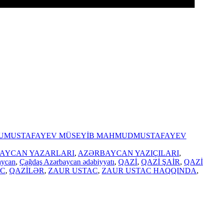
U
MUSTAFAYEV MÜSEYİB MAHMUD
MUSTAFAYEV
AYCAN YAZARLARI
,
AZƏRBAYCAN YAZIÇILARI
,
aycan
,
Çağdaş Azərbaycan ədəbiyyatı
,
QAZİ
,
QAZİ ŞAİR
,
QAZİ
AC
,
QAZİLƏR
,
ZAUR USTAC
,
ZAUR USTAC HAQQINDA
,