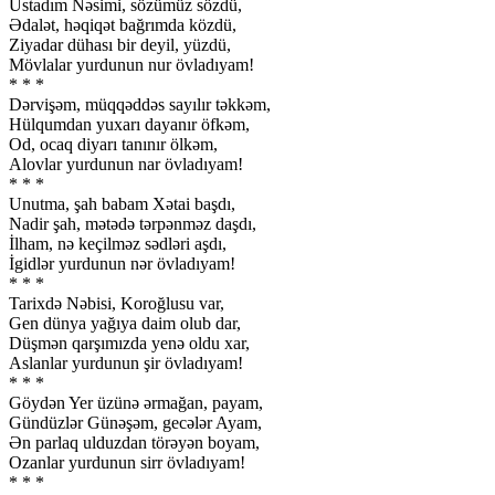
Ustadım Nəsimi, sözümüz sözdü,
Ədalət, həqiqət bağrımda közdü,
Ziyadar dühası bir deyil, yüzdü,
Mövlalar yurdunun nur övladıyam!
* * *
Dərvişəm, müqqəddəs sayılır təkkəm,
Hülqumdan yuxarı dayanır öfkəm,
Od, ocaq diyarı tanınır ölkəm,
Alovlar yurdunun nar övladıyam!
* * *
Unutma, şah babam Xətai başdı,
Nadir şah, mətədə tərpənməz daşdı,
İlham, nə keçilməz sədləri aşdı,
İgidlər yurdunun nər övladıyam!
* * *
Tarixdə Nəbisi, Koroğlusu var,
Gen dünya yağıya daim olub dar,
Düşmən qarşımızda yenə oldu xar,
Aslanlar yurdunun şir övladıyam!
* * *
Göydən Yer üzünə ərmağan, payam,
Gündüzlər Günəşəm, gecələr Ayam,
Ən parlaq ulduzdan törəyən boyam,
Ozanlar yurdunun sirr övladıyam!
* * *