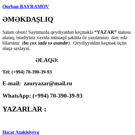
Qurban BAYRAMOV
ƏMƏKDAŞLIQ
Salam olsun! Saytımızda qeydiyatdan keçməklə
“YAZAR”
statusu
alaraq, istədiyiniz vaxtda müstəqil şəkildə öz yazılarınızı dərc edə
bilərsiniz
(
bu çox sadə və asandır
).
Qeydiyyatdan keçmək üçün
əlaqə saxlayın.
ƏLAQƏ:
Tel: (+994) 70-390-39-93
E-mail: zauryazar@mail.ru
WhatsApp: (
+994
) 70-390-39-93
YAZARLAR :
Həcər Atakişiyeva