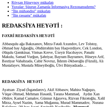
Rövşən Hüseynov mükafatı
Yuxular: Şüurun Zamanla İnformasiya Rezonansıdırmı?
“İlin mühəndisi” mükafatı
“İlin rəssamı” mükafatı
REDAKSİYA HEYƏTİ :
FƏXRİ REDAKSİYA HEYƏTİ
Abbasqulu ağa Bakıxanov, Mirzə Fətəli Axundov, Lev Tolstoy,
Əhməd bəy Ağaoğlu, Əbdürrəhim bəy Haqverdiyev, Cek London,
Əliqulu Qəmküsar, Vintsas Kreve, Üzeyir Hacıbəyov, Pənahi
Makulu, Səməd Vurğun, Şəhriyar, Bayram Bayramov, Hüseyn Arif,
Bəxtiyar Vahabzadə, Cabir Novruz, İldırım Əkbəroğlu (Füzuli), Alı
Mustafayev, Mustafa Müseyiboğlu, Ülvi Bünyadzadə…
REDAKSİYA HEYƏTİ
Ayətxan Ziyad (İsgəndərov), Akif Abbasov, Mahirə Nağıqızı,
Vüqar Əhməd, Mehman Həsənli, Təranə Məmməd, Aydın Xan
Əbilov, Kamal Camalov, Günnur Ağayeva, Rizvan Fikrətoğlu, Xəlil
Mirzə, Aysel Nazim, Səma Muğanna, Murad Məmmədov, Nuranə
Rafailqızı, Əli bəy Azəri, Sevindik Nəsiboğlu,
Məmməd