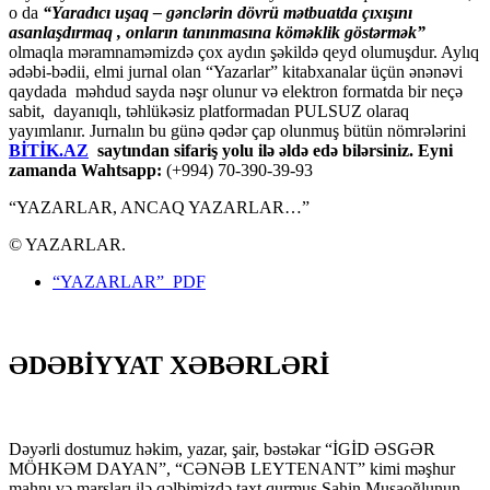
o da
“
Yaradıcı uşaq – gәnclәrin dövrü mәtbuatda çıxışını
asanlaşdırmaq , onların tanınmasına kömәklik göstәrmәk”
olmaqla məramnaməmizdə çox aydın şəkildə qeyd olumuşdur. Aylıq
ədəbi-bədii, elmi jurnal olan “Yazarlar” kitabxanalar üçün ənənəvi
qaydada məhdud sayda nəşr olunur və elektron formatda bir neçə
sabit, dayanıqlı, təhlükəsiz platformadan PULSUZ olaraq
yayımlanır. Jurnalın bu günə qədər çap olunmuş bütün nömrələrini
BİTİK.AZ
saytından sifariş yolu ilə əldə edə bilərsiniz. Eyni
zamanda Wahtsapp:
(+994) 70-390-39-93
“YAZARLAR, ANCAQ YAZARLAR…”
© YAZARLAR.
“YAZARLAR” PDF
ƏDƏBİYYAT XƏBƏRLƏRİ
Dəyərli dostumuz həkim, yazar, şair, bəstəkar “İGİD ƏSGƏR
MÖHKƏM DAYAN”, “CƏNƏB LEYTENANT” kimi məşhur
mahnı və marşları ilə qəlbimizdə taxt qurmuş Şahin Musaoğlunun