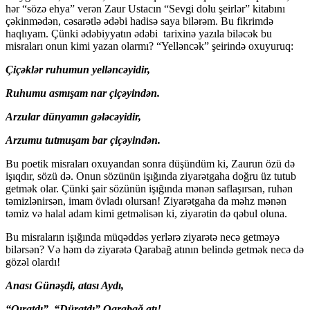
hər “sözə ehya” verən Zaur Ustacın “Sevgi dolu şeirlər” kitabını
çəkinmədən, cəsarətlə ədəbi hadisə saya bilərəm. Bu fikrimdə
haqlıyam. Çünki ədəbiyyatın ədəbi tarixinə yazıla biləcək bu
misraları onun kimi yazan olarmı? “Yelləncək” şeirində oxuyuruq:
Çiçəklər ruhumun yelləncəyidir,
Ruhumu asmışam nar çiçəyindən.
Arzular dünyamın gələcəyidir,
Arzumu tutmuşam bar çiçəyindən.
Bu poetik misraları oxuyandan sonra düşündüm ki, Zaurun özü də
işıqdır, sözü də. Onun sözünün işığında ziyarətgaha doğru üz tutub
getmək olar. Çünki şair sözünün işığında mənən saflaşırsan, ruhən
təmizlənirsən, imam övladı olursan! Ziyarətgaha da məhz mənən
təmiz və halal adam kimi getməlisən ki, ziyarətin də qəbul oluna.
Bu misraların işığında müqəddəs yerlərə ziyarətə necə getməyə
bilərsən? Və həm də ziyarətə Qarabağ atının belində getmək necə də
gözəl olardı!
Anası Günəşdi, atası Aydı,
“Qıratdı”, “Düratdı” Qarabağ atı!