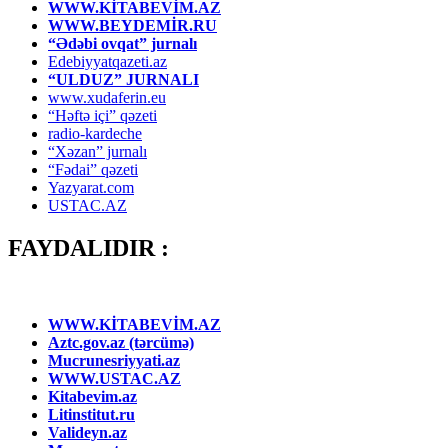
WWW.KİTABEVİM.AZ
WWW.BEYDEMİR.RU
“Ədəbi ovqat” jurnalı
Edebiyyatqazeti.az
“ULDUZ” JURNALI
www.xudaferin.eu
“Həftə içi” qəzeti
radio-kardeche
“Xəzan” jurnalı
“Fədai” qəzeti
Yazyarat.com
USTAC.AZ
FAYDALIDIR :
WWW.KİTABEVİM.AZ
Aztc.gov.az (tərcümə)
Mucrunesriyyati.az
WWW.USTAC.AZ
Kitabevim.az
Litinstitut.ru
Valideyn.az