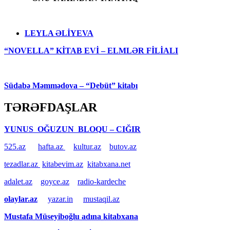
LEYLA ƏLİYEVA
“NOVELLA” KİTAB EVİ – ELMLƏR FİLİALI
Südabə Məmmədova – “Debüt” kitabı
TƏRƏFDAŞLAR
YUNUS OĞUZUN BLOQU – CIĞIR
525.az
hafta.az
kultur.az
butov.az
tezadlar.az
kitabevim.az
kitabxana.net
adalet.az
goyce.az
radio-kardeche
olaylar.az
yazar.in
mustaqil.az
Mustafa Müseyiboğlu adına kitabxana