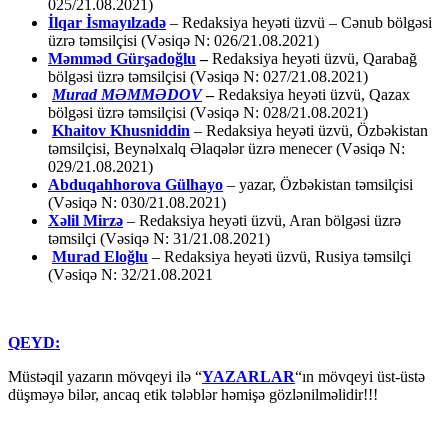
025/21.08.2021)
İlqar İsmayılzadə
–
Redaksiya heyəti üzvü – Cənub bölgəsi
üzrə təmsilçisi (Vəsiqə N: 026/21.08.2021)
Məmməd Gürşadoğlu
–
Redaksiya heyəti üzvü, Qarabağ
bölgəsi üzrə təmsilçisi (Vəsiqə N: 027/21.08.2021)
Murad MƏMMƏDOV
–
Redaksiya heyəti üzvü, Qazax
bölgəsi üzrə təmsilçisi (Vəsiqə N: 028/21.08.2021)
Khaitov Khusniddin
– Redaksiya heyəti üzvü, Özbəkistan
təmsilçisi, Beynəlxalq Əlaqələr üzrə menecer (Vəsiqə N:
029/21.08.2021)
Abduqahhorova Gülhayo
– yazar, Özbəkistan təmsilçisi
(Vəsiqə N: 030/21.08.2021)
Xəlil Mirzə
– Redaksiya heyəti üzvü, Aran bölgəsi üzrə
təmsilçi (Vəsiqə N: 31/21.08.2021)
Murad Eloğlu
– Redaksiya heyəti üzvü, Rusiya təmsilçi
(Vəsiqə N: 32/21.08.2021
QEYD:
Müstəqil yazarın mövqeyi ilə “
YAZARLAR
“ın mövqeyi üst-üstə
düşməyə bilər, ancaq etik tələblər həmişə gözlənilməlidir!!!