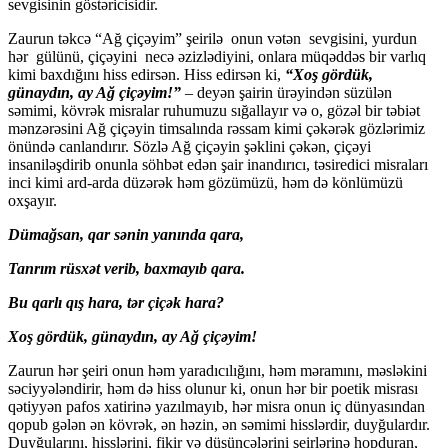
sevgisinin göstəricisidir.
Zaurun təkcə “Ağ çiçəyim” şeirilə onun vətən sevgisini, yurdun
hər gülünü, çiçəyini necə əzizlədiyini, onlara müqəddəs bir varlıq
kimi baxdığını hiss edirsən. Hiss edirsən ki,
“Xoş gördük,
günaydın, ay Ağ çiçəyim!”
– deyən şairin ürəyindən süzülən
səmimi, kövrək misralar ruhumuzu sığallayır və o, gözəl bir təbiət
mənzərəsini Ağ çiçəyin timsalında rəssam kimi çəkərək gözlərimiz
önündə canlandırır. Sözlə Ağ çiçəyin şəklini çəkən, çiçəyi
insaniləşdirib onunla söhbət edən şair inandırıcı, təsiredici misraları
inci kimi ard-arda düzərək həm gözümüzü, həm də könlümüzü
oxşayır.
Dümağsan, qar sənin yanında qara,
Tanrım rüsxət verib, baxmayıb qara.
Bu qarlı qış hara, tər çiçək hara?
Xoş gördük, günaydın, ay Ağ çiçəyim!
Zaurun hər şeiri onun həm yaradıcılığını, həm məramını, məsləkini
səciyyələndirir, həm də hiss olunur ki, onun hər bir poetik misrası
qətiyyən pafos xatirinə yazılmayıb, hər misra onun iç dünyasından
qopub gələn ən kövrək, ən həzin, ən səmimi hisslərdir, duyğulardır.
Duyğularını, hisslərini, fikir və düşüncələrini şeirlərinə hopduran,