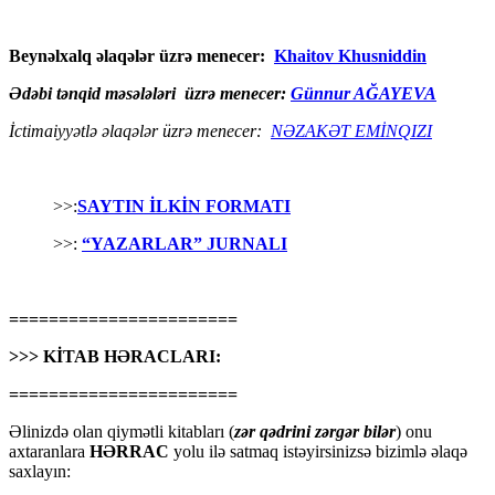
Beynəlxalq əlaqələr üzrə menecer:
Khaitov Khusniddin
Ədəbi tənqid məsələləri üzrə menecer:
Günnur AĞAYEVA
İctimaiyyətlə əlaqələr üzrə menecer:
NƏZAKƏT EMİNQIZI
>>:
SAYTIN İLKİN FORMATI
>>:
“YAZARLAR” JURNALI
=======================
>>> KİTAB HƏRACLARI:
=======================
Əlinizdə olan qiymətli kitabları (
zər qədrini zərgər bilər
) onu
axtaranlara
HƏRRAC
yolu ilə satmaq istəyirsinizsə bizimlə əlaqə
saxlayın: