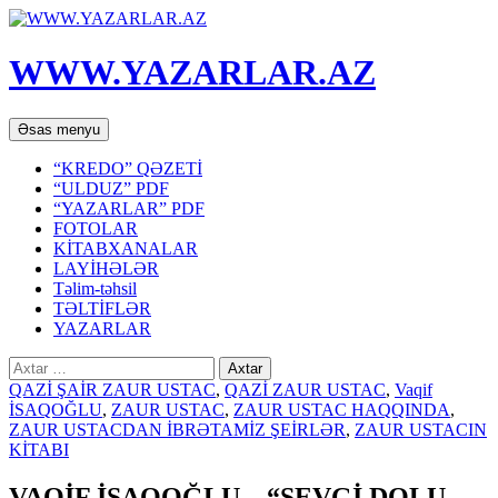
WWW.YAZARLAR.AZ
Axtar
Mühtəviyyata
Əsas menyu
keç
“KREDO” QƏZETİ
“ULDUZ” PDF
“YAZARLAR” PDF
FOTOLAR
KİTABXANALAR
LAYİHƏLƏR
Təlim-təhsil
TƏLTİFLƏR
YAZARLAR
Axtarış:
QAZİ ŞAİR ZAUR USTAC
,
QAZİ ZAUR USTAC
,
Vaqif
İSAQOĞLU
,
ZAUR USTAC
,
ZAUR USTAC HAQQINDA
,
ZAUR USTACDAN İBRƏTAMİZ ŞEİRLƏR
,
ZAUR USTACIN
KİTABI
VAQİF İSAQOĞLU – “SEVGİ DOLU