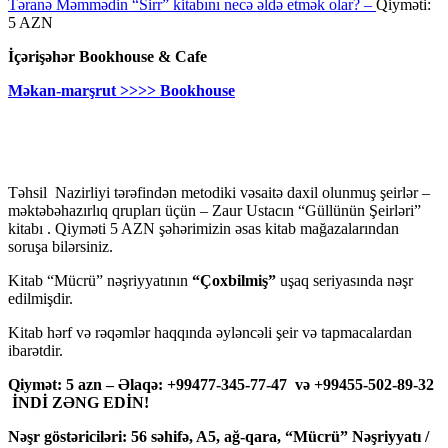
Təranə Məmmədin “Sirr” kitabını necə əldə etmək olar? –
Qiyməti:
5 AZN
İçərişəhər Bookhouse & Cafe
Məkan-marşrut >>>> Bookhouse
Təhsil Nazirliyi tərəfindən metodiki vəsaitə daxil olunmuş şeirlər –
məktəbəhazırlıq qrupları üçün – Zaur Ustacın “Güllünün Şeirləri”
kitabı . Qiyməti 5 AZN şəhərimizin əsas kitab mağazalarından
soruşa bilərsiniz.
Kitab “Mücrü” nəşriyyatının
“Çoxbilmiş”
uşaq seriyasında nəşr
edilmişdir.
Kitab hərf və rəqəmlər haqqında əyləncəli şeir və tapmacalardan
ibarətdir.
Qiymət: 5 azn – Əlaqə: +99477-345-77-47 və +99455-502-89-32
İNDİ ZƏNG EDİN!
Nəşr göstəriciləri: 56 səhifə, A5, ağ-qara, “Mücrü” Nəşriyyatı /