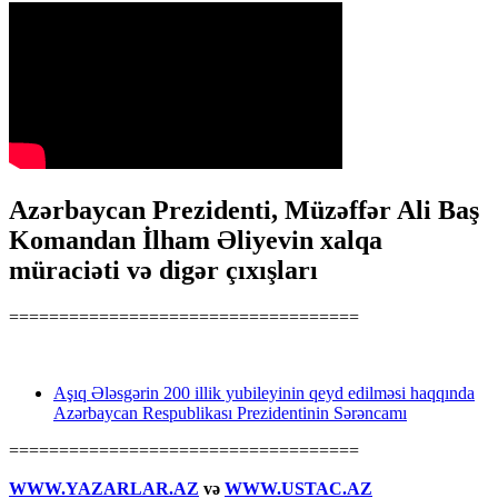
Azərbaycan Prezidenti, Müzəffər Ali Baş
Komandan İlham Əliyevin xalqa
müraciəti və digər çıxışları
===================================
Aşıq Ələsgərin 200 illik yubileyinin qeyd edilməsi haqqında
Azərbaycan Respublikası Prezidentinin Sərəncamı
===================================
WWW.YAZARLAR.AZ
və
WWW.USTAC.AZ