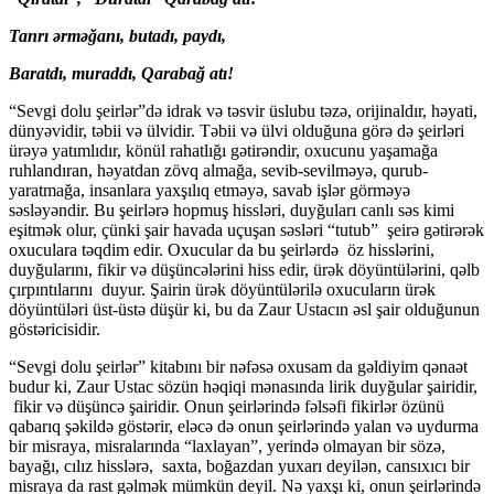
Tanrı ərməğanı, butadı, paydı,
Baratdı, muraddı, Qarabağ atı!
“Sevgi dolu şeirlər”də idrak və təsvir üslubu təzə, orijinaldır, həyati,
dünyəvidir, təbii və ülvidir. Təbii və ülvi olduğuna görə də şeirləri
ürəyə yatımlıdır, könül rahatlığı gətirəndir, oxucunu yaşamağa
ruhlandıran, həyatdan zövq almağa, sevib-sevilməyə, qurub-
yaratmağa, insanlara yaxşılıq etməyə, savab işlər görməyə
səsləyəndir. Bu şeirlərə hopmuş hissləri, duyğuları canlı səs kimi
eşitmək olur, çünki şair havada uçuşan səsləri “tutub” şeirə gətirərək
oxuculara təqdim edir. Oxucular da bu şeirlərdə öz hisslərini,
duyğularını, fikir və düşüncələrini hiss edir, ürək döyüntülərini, qəlb
çırpıntılarını duyur. Şairin ürək döyüntülərilə oxucuların ürək
döyüntüləri üst-üstə düşür ki, bu da Zaur Ustacın əsl şair olduğunun
göstəricisidir.
“Sevgi dolu şeirlər” kitabını bir nəfəsə oxusam da gəldiyim qənaət
budur ki, Zaur Ustac sözün həqiqi mənasında lirik duyğular şairidir,
fikir və düşüncə şairidir. Onun şeirlərində fəlsəfi fikirlər özünü
qabarıq şəkildə göstərir, eləcə də onun şeirlərində yalan və uydurma
bir misraya, misralarında “laxlayan”, yerində olmayan bir sözə,
bayağı, cılız hisslərə, saxta, boğazdan yuxarı deyilən, cansıxıcı bir
misraya da rast gəlmək mümkün deyil. Nə yaxşı ki, onun şeirlərində