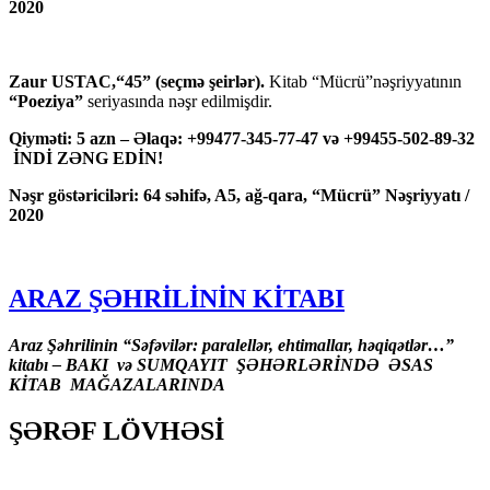
2020
Zaur USTAC,“45” (seçmə şeirlər).
Kitab “Mücrü”nəşriyyatının
“Poeziya”
seriyasında nəşr edilmişdir.
Qiyməti: 5 azn – Əlaqə: +99477-345-77-47 və +99455-502-89-32
İNDİ ZƏNG EDİN!
Nəşr göstəriciləri: 64 səhifə, A5, ağ-qara, “Mücrü” Nəşriyyatı /
2020
ARAZ ŞƏHRİLİNİN KİTABI
Araz Şəhrilinin “Səfəvilər: paralellər, ehtimallar, həqiqətlər…”
kitabı – BAKI və SUMQAYIT ŞƏHƏRLƏRİNDƏ ƏSAS
KİTAB MAĞAZALARINDA
ŞƏRƏF LÖVHƏSİ