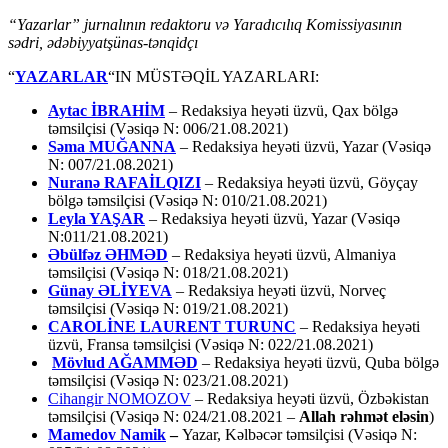
“Yazarlar” jurnalının redaktoru və Yaradıcılıq Komissiyasının
sədri, ədəbiyyatşünas-tənqidçı
“
YAZARLAR
“IN MÜSTƏQİL YAZARLARI:
Aytac İBRAHİM
– Redaksiya heyəti üzvü, Qax bölgə
təmsilçisi (Vəsiqə N: 006/21.08.2021)
Səma MUĞANNA
– Redaksiya heyəti üzvü, Yazar (Vəsiqə
N: 007/21.08.2021)
Nuranə RAFAİLQIZI
– Redaksiya heyəti üzvü, Göyçay
bölgə təmsilçisi (Vəsiqə N: 010/21.08.2021)
Leyla YAŞAR
– Redaksiya heyəti üzvü, Yazar (Vəsiqə
N:011/21.08.2021)
Əbülfəz ƏHMƏD
– Redaksiya heyəti üzvü, Almaniya
təmsilçisi (Vəsiqə N: 018/21.08.2021)
Günay ƏLİYEVA
– Redaksiya heyəti üzvü, Norveç
təmsilçisi (Vəsiqə N: 019/21.08.2021)
CAROLİNE LAURENT TURUNC
– Redaksiya heyəti
üzvü, Fransa təmsilçisi (Vəsiqə N: 022/21.08.2021)
Mövlud AĞAMMƏD
– Redaksiya heyəti üzvü, Quba bölgə
təmsilçisi (Vəsiqə N: 023/21.08.2021)
Cihangir NOMOZOV
– Redaksiya heyəti üzvü, Özbəkistan
təmsilçisi (Vəsiqə N: 024/21.08.2021 –
Allah rəhmət eləsin
)
Mamedov Namik
–
Yazar, Kəlbəcər təmsilçisi (Vəsiqə N: