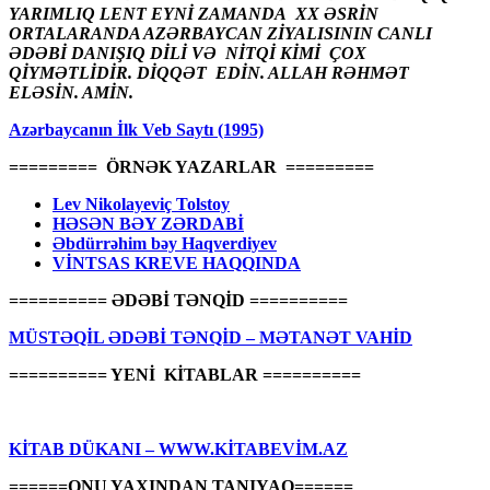
YARIMLIQ LENT EYNİ ZAMANDA XX ƏSRİN
ORTALARANDA AZƏRBAYCAN ZİYALISININ CANLI
ƏDƏBİ DANIŞIQ DİLİ VƏ NİTQİ KİMİ ÇOX
QİYMƏTLİDİR. DİQQƏT EDİN. ALLAH RƏHMƏT
ELƏSİN. AMİN.
Azərbaycanın İlk Veb Saytı (1995)
========= ÖRNƏK YAZARLAR =========
Lev Nikolayeviç Tolstoy
HƏSƏN BƏY ZƏRDABİ
Əbdürrəhim bəy Haqverdiyev
VİNTSAS KREVE HAQQINDA
========== ƏDƏBİ TƏNQİD ==========
MÜSTƏQİL ƏDƏBİ TƏNQİD – MƏTANƏT VAHİD
========== YENİ KİTABLAR ==========
KİTAB DÜKANI – WWW.KİTABEVİM.AZ
======ONU YAXINDAN TANIYAQ======