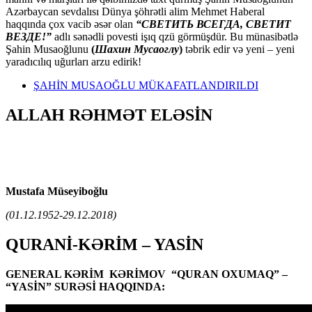
Azərbaycan sevdalısı Dünya şöhrətli alim Mehmet Haberal
haqqında çox vacib əsər olan
“СВЕТИТЬ ВСЕГДА, СВЕТИТ
ВЕЗДЕ!”
adlı sənədli povesti işıq qzü görmüşdür. Bu münasibətlə
Şahin Musaoğlunu
(
Шахин Мусаоглу
)
təbrik edir və yeni – yeni
yaradıcılıq uğurları arzu edirik!
ŞAHİN MUSAOĞLU MÜKAFATLANDIRILDI
ALLAH RƏHMƏT ELƏSİN
Mustafa Müseyiboğlu
(01.12.1952-29.12.2018)
QURANİ-KƏRİM – YASİN
GENERAL KƏRİM KƏRİMOV “QURAN OXUMAQ” –
“YASİN” SURƏSİ HAQQINDA: