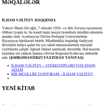
MƏQALƏLƏR
İLHAM VƏLİYEV HAQQINDA
Vəliyev İlham Əli oğlu, 7 oktyabr 1959 –cu ildə Tovuzu rayonunun
Əlibəyi (yəqin ki, bu kəndi hamı tanıyır) kəndində müəllim ailəsində
anadan olub. Azərbaycan Dövlət Pedoqoji Universitetinin
Riyaziyyat fakültəsini bitirib. Müəllimliklə başladığı fəaliyyəti
dövründə indiyə qədər bir çox təhsil müəssisələrində müxtəlif
vəzifələrdə çalışıb. İqtisad elmləri namizədi, dosentdir. Hal-hazırda
özündən söz etdirən Şamaxı Dövlət Regional Kollecinə rəhbərlik
edir.
QƏHRƏMANIMIZI YAXINDAN TANIYAQ:
İLHAM VƏLİYEV – STEREOTİPLƏRİ YOX EDƏN
ADAM
BİR MÜƏLLİM TANIYIRAM – İLHAM VƏLİYEV
YENİ KİTAB