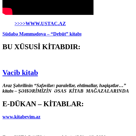
>>>>WWW.USTAC.AZ
Südabə Məmmədova – “Debüt” kitabı
BU XÜSUSİ KİTABDIR:
Vacib kitab
Araz Şəhrilinin “Səfəvilər: paralellər, ehtimallar, həqiqətlər…”
kitabı – ŞƏHƏRİMİZİN ƏSAS KİTAB MAĞAZALARINDA
E-DÜKAN – KİTABLAR:
www.kitabevim.az