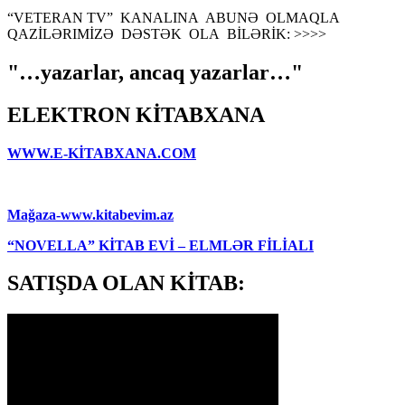
“VETERAN TV” KANALINA ABUNƏ OLMAQLA
QAZİLƏRIMİZƏ DƏSTƏK OLA BİLƏRİK: >>>>
"…yazarlar, ancaq yazarlar…"
ELEKTRON KİTABXANA
WWW.E-KİTABXANA.COM
Mağaza-www.kitabevim.az
“NOVELLA” KİTAB EVİ – ELMLƏR FİLİALI
SATIŞDA OLAN KİTAB: