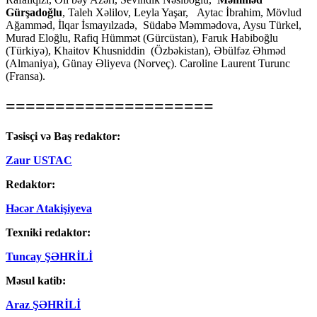
Gürşadoğlu
, Taleh Xəlilov, Leyla Yaşar, Aytac İbrahim, Mövlud
Ağamməd, İlqar İsmayılzadə, Südabə Məmmədova, Aysu Türkel,
Murad Eloğlu, Rafiq Hümmət (Gürcüstan), Faruk Habiboğlu
(Türkiyə), Khaitov Khusniddin (Özbəkistan), Əbülfəz Əhməd
(Almaniya), Günay Əliyeva (Norveç). Caroline Laurent Turunc
(Fransa).
=====================
Təsisçi və Baş redaktor:
Zaur USTAC
Redaktor:
Həcər Atakişiyeva
Texniki redaktor:
Tuncay ŞƏHRİLİ
Məsul katib:
Araz ŞƏHRİLİ