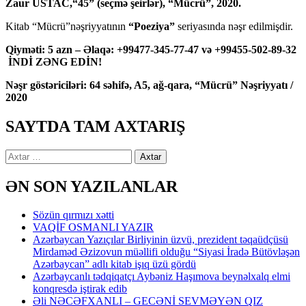
Zaur USTAC,“45” (seçmə şeirlər), “Mücrü”, 2020.
Kitab “Mücrü”nəşriyyatının
“Poeziya”
seriyasında nəşr edilmişdir.
Qiyməti: 5 azn – Əlaqə: +99477-345-77-47 və +99455-502-89-32
İNDİ ZƏNG EDİN!
Nəşr göstəriciləri: 64 səhifə, A5, ağ-qara, “Mücrü” Nəşriyyatı /
2020
SAYTDA TAM AXTARIŞ
Axtarış:
ƏN SON YAZILANLAR
Sözün qırmızı xətti
VAQİF OSMANLI YAZIR
Azərbaycan Yazıçılar Birliyinin üzvü, prezident təqaüdçüsü
Mirdaməd Əzizovun müəllifi olduğu “Siyasi İradə Bütövləşən
Azərbaycan” adlı kitab işıq üzü gördü
Azərbaycanlı tədqiqatçı Aybəniz Haşımova beynəlxalq elmi
konqresdə iştirak edib
Əli NƏCƏFXANLI – GECƏNİ SEVMƏYƏN QIZ