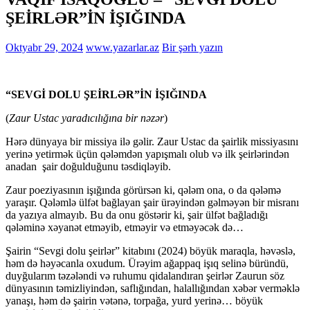
ŞEİRLƏR”İN İŞIĞINDA
Oktyabr 29, 2024
www.yazarlar.az
Bir şərh yazın
“SEVGİ DOLU ŞEİRLƏR”İN İŞIĞINDA
(
Zaur Ustac yaradıcılığına bir nəzər
)
Hərə dünyaya bir missiya ilə gəlir. Zaur Ustac da şairlik missiyasını
yerinə yetirmək üçün qələmdən yapışmalı olub və ilk şeirlərindən
anadan şair doğulduğunu təsdiqləyib.
Zaur poeziyasının işığında görürsən ki, qələm ona, o da qələmə
yaraşır. Qələmlə ülfət bağlayan şair ürəyindən gəlməyən bir misranı
da yazıya almayıb. Bu da onu göstərir ki, şair ülfət bağladığı
qələminə xəyanət etməyib, etməyir və etməyəcək də…
Şairin “Sevgi dolu şeirlər” kitabını (2024) böyük maraqla, həvəslə,
həm də həyəcanla oxudum. Ürəyim ağappaq işıq selinə büründü,
duyğularım təzələndi və ruhumu qidalandıran şeirlər Zaurun söz
dünyasının təmizliyindən, saflığından, halallığından xəbər verməklə
yanaşı, həm də şairin vətənə, torpağa, yurd yerinə… böyük