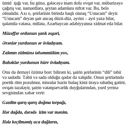
ümid işığı var, bu günə, gələcəyə inam dolu ovqat var, mübarizəyə
çağırış var, namərdlərə, şeytan adamlara nifrət var. Bu, belə
olmalıdır. Axı o, şeirlərinin birində haqlı olaraq “Ustacam” deyir.
“Ustacam” deyən şair ancaq düzü-düz, əyrini – əyri yaza bilər,
qələmilə vətənə, millətə, Azərbaycan ədəbiyyatına xidmət edə bilər.
Müzəffər ordunun şanlı əsgəri,
Ərənlər yurdunun ər övladıyam.
Zalımın zülmünə təhəmmülüm yox,
Babəklər yurdunun hürr övladıyam.
Onu da deməyi özümə borc bilirəm ki, şairin şeirlərinin “dili” təbii
və sadədir. Təbii və sadə olduğu qədər də xəlqidir. Onun şeirlərində
poetik ritm pozulmur, misralar həzin bulaq kimi ürəyə rahatlıq gətirir,
ovqatı təzələyir, şairin vətənpərvərlik duyğularından, yurd yerinə
sevgisindən xəbər verir:
Gəzdim qarış-qarış doğma torpağı,
Hər dağda, dərədə izim var mənim.
Hələ keçilməmiş uca dağların,