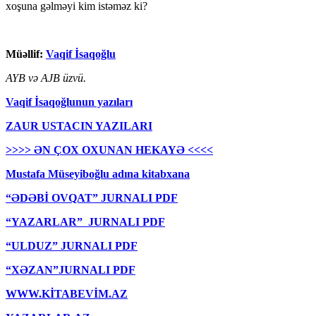
xoşuna gəlməyi kim istəməz ki?
Müəllif:
Vaqif İsaqoğlu
AYB və AJB üzvü.
Vaqif İsaqoğlunun yazıları
ZAUR USTACIN YAZILARI
>>>> ƏN ÇOX OXUNAN HEKAYƏ <<<<
Mustafa Müseyiboğlu adına kitabxana
“ƏDƏBİ OVQAT” JURNALI PDF
“YAZARLAR” JURNALI PDF
“ULDUZ” JURNALI PDF
“XƏZAN”JURNALI PDF
WWW.KİTABEVİM.AZ