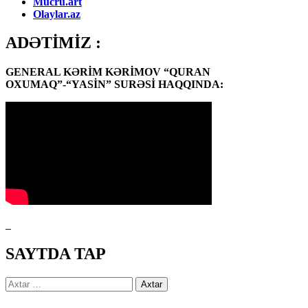
Mucru.art
Olaylar.az
ADƏTİMİZ :
GENERAL KƏRİM KƏRİMOV “QURAN
OXUMAQ”-“YASİN” SURƏSİ HAQQINDA:
SAYTDA TAP
Axtarış: