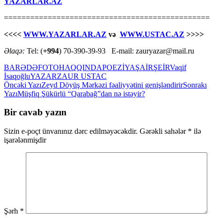
YAZARLAR.AZ
===============================================
<<<<
WWW.YAZARLAR.AZ
və
WWW.USTAC.AZ
>>>>
Əlaqə:
Tel: (
+994
) 70-390-39-93 E-mail: zauryazar@mail.ru
BARƏDƏ
FOTO
HAQQINDA
POEZİYA
ŞAİR
ŞEİR
Vaqif
İsaqoğlu
YAZAR
ZAUR USTAC
Yazılar
Öncəki Yazı
Zeyd Döyüş Mərkəzi fəaliyyətini genişləndirir
Sonrakı
Yazı
Müşfiq Şükürlü “Qarabağ”dan nə istəyir?
üzrə
naviqasiya
Bir cavab yazın
Sizin e-poçt ünvanınız dərc edilməyəcəkdir.
Gərəkli sahələr
*
ilə
işarələnmişdir
Şərh
*