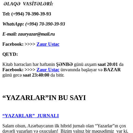
ƏLAQƏ VASİTƏLƏRİ:
Tel: (+994) 70-390-39-93
WhatsApp: (+994) 70-390-39-93
E-mail: zauryazar@mail.ru
Facebook: >>>>
Zaur Ustac
QEYD:
Kitab hərracları hər həftənin
ŞƏNBƏ
günü axşam
saat 20:01
da
Facebook: >>>>
Zaur Ustac
ünvanında başlayar və
BAZAR
günü gecə
saat 23:40:00
da bitir.
“YAZARLAR”IN BU SAYI
“YAZARLAR” JURNALI
Salam olsun, Azərbaycanın ilk hibrid jurnalı olan “Yazarlar”ın çox
dəyərli yazarları və oxucuları! Bizim yalnız bir məqsədimiz var ki,