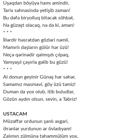
Uşaqdan böyüyə hamı əmindir,
Tarix səhnəsində yetişib zaman!
Bu dəfə biryolluq bitəcək söhbət,
Nə güzəşt olacaq, nə də ki, aman!
* * *
İllərdir həsrətdən gözləri nəmli,
Mamırlı daşların gülür hər üzü!
Neçə qərinədir qalmışdı çılpaq,
Yamyaşıl çayırla gəlib bu güzü!
* * *
Al donun geyinir Günəş hər səhər,
Səmamız masmavi, göy üzü təmiz!
Duman da yox olub, itib buludlar,
Gözün aydın olsun, sevin, a Təbriz!
USTACAM
Müzəffər ordunun şanlı əsgəri,
Ərənlər yurdunun ər övladıyam!
Zalımın zülmünə təhəmmülüm yox,