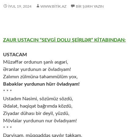
İYUL 19, 2024
WWW.BITIK.AZ
BIR ŞƏRH YAZIN
ZAUR USTACIN “SEVGİ DOLU ŞEİRLƏR” KİTABINDAN:
USTACAM
Müzəffər ordunun şanlı əsgəri,
Ərənlər yurdunun ər övladıyam!
Zalımın zülmünə təhəmmülüm yox,
Babəklər yurdunun hürr övladıyam!
* * *
Ustadım Nəsimi, sözümüz sözdü,
Ədalət, həqiqət bağrımda közdü,
Ziyadar dühası bir deyil, yüzdü,
Mövlalar yurdunun nur övladıyam!
* * *
Dərvişəm, müqqəddəs sayılır təkkəm,