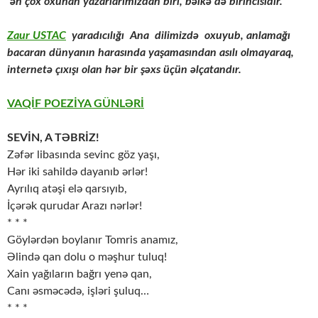
ən çox oxunan yazarlarımızdan biri, bəlkə də birincisidir.
Zaur USTAC
yaradıcılığı Ana dilimizdə oxuyub, anlamağı
bacaran dünyanın harasında yaşamasından asılı olmayaraq,
internetə çıxışı olan hər bir şəxs üçün əlçatandır.
VAQİF POEZİYA GÜNLƏRİ
SEVİN, A TƏBRİZ!
Zəfər libasında sevinc göz yaşı,
Hər iki sahildə dayanıb ərlər!
Ayrılıq atəşi elə qarsıyıb,
İçərək qurudar Arazı nərlər!
* * *
Göylərdən boylanır Tomris anamız,
Əlində qan dolu o məşhur tuluq!
Xain yağıların bağrı yenə qan,
Canı əsməcədə, işləri şuluq…
* * *