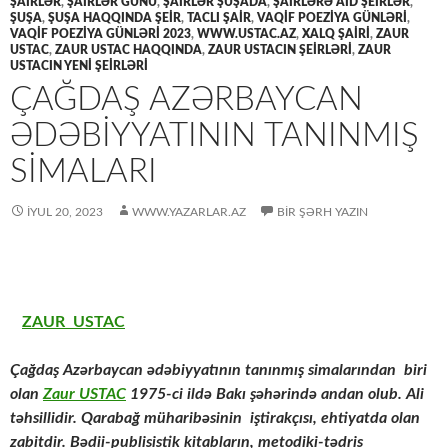
ŞAİRLƏR
,
ŞAİRLƏR GÜNÜ
,
ŞAİRLƏR ŞUŞADA
,
ŞAİRLƏRƏ AİD ŞEİRLƏR
,
ŞUŞA
,
ŞUŞA HAQQINDA ŞEİR
,
TACLI ŞAİR
,
VAQİF POEZİYA GÜNLƏRİ
,
VAQİF POEZİYA GÜNLƏRİ 2023
,
WWW.USTAC.AZ
,
XALQ ŞAİRİ
,
ZAUR
USTAC
,
ZAUR USTAC HAQQINDA
,
ZAUR USTACIN ŞEİRLƏRİ
,
ZAUR
USTACIN YENİ ŞEİRLƏRİ
ÇAĞDAŞ AZƏRBAYCAN
ƏDƏBIYYATININ TANINMIŞ
SIMALARI
İYUL 20, 2023
WWW.YAZARLAR.AZ
BIR ŞƏRH YAZIN
ZAUR USTAC
Çağdaş Azərbaycan ədəbiyyatının tanınmış simalarından biri
olan
Zaur USTAC
1975-ci ildə Bakı şəhərində andan olub. Ali
təhsillidir. Qarabağ müharibəsinin iştirakçısı, ehtiyatda olan
zabitdir. Bədii-publisistik kitabların, metodiki-tədris