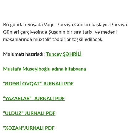
Bu gündən Şuşada Vaqif Poeziya Günləri başlayır. Poeziya
Günləri çərçivəsində Şuşanın bir sıra tarixi və mədəni
məkanlarında müxtəlif tədbirlər təşkil ediləcək.
Məlumatı hazırladı:
Tuncay ŞƏHRİLİ
Mustafa Müseyiboğlu adına kitabxana
“ƏDƏBİ OVQAT” JURNALI PDF
“YAZARLAR” JURNALI PDF
“ULDUZ” JURNALI PDF
“XƏZAN”JURNALI PDF