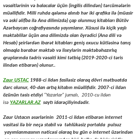
vəsaitlərinin və balacalar üçün (ingilis dilindən) tərcümələrin
müəllifidir. Milli ruhda qələmə alınıb hər iki qrafika ilə (müasir
və əski əlifba ilə Ana dilimizdə) çap olunmuş kitabları Bütöv
Azərbaycan coğrafiyasında yayımlanır. Xüsusi ilə kiçik yaşlı
məktəblilər üçün ana dilimizdə olan öyrədici (Ana dili və
Hesab) şeirlərdən ibarət kitabları geniş oxucu kütləsinə tanış
olmaqla bərabər məktəb və liseylərin məktəbəhazırlıq
qruplarında tədris vəsaiti kimi tətbiq (2019-2020-ci təris
ilindən etibarən) olunur..
Zaur USTAC
1988-ci ildən fasiləsiz olaraq dövri mətbuatda
dərc olunur, 40-dan artıq kitabın müəllifidir. 2007-ci ildən
özünün təsis etdiyi
“Yazarlar” jurnalı, 2010-cu ildən
isə
YAZARLAR.AZ
saytı idarəçiliyindədir.
Zaur Ustacın əsərlərinin
2011-ci ildən etibarən internet
vasitəsi ilə bir neçə stabil və təhlükəsiz portalda pulsuz
yayımlanmasının nəticəsi olaraq bu gün o internet üzərindən