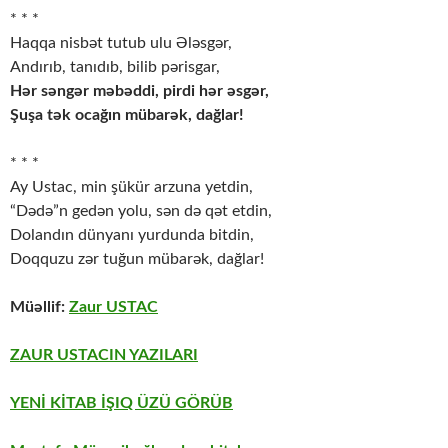
* * *
Haqqa nisbət tutub ulu Ələsgər,
Andırıb, tanıdıb, bilib pərisgar,
Hər səngər məbəddi, pirdi hər əsgər,
Şuşa tək ocağın mübarək, dağlar!
* * *
Ay Ustac, min şükür arzuna yetdin,
“Dədə”n gedən yolu, sən də qət etdin,
Dolandın dünyanı yurdunda bitdin,
Doqquzu zər tuğun mübarək, dağlar!
Müəllif:
Zaur USTAC
ZAUR USTACIN YAZILARI
YENİ KİTAB İŞIQ ÜZÜ GÖRÜB