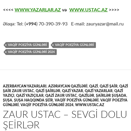
<<<<
WWW.YAZARLAR.AZ
və
WWW.USTAC.AZ
>>>>
Əlaqə:
Tel: (
+994
) 70-390-39-93 E-mail: zauryazar@mail.ru
VAQİF POEZİYA GÜNLƏRİ
VAQIF POEZIYA GÜNLƏRI
VAQIF POEZIYA GÜNLƏRI 2024
AZERBAYCAN YAZARLARI
,
AZƏRAYCAN QAZİLƏRİ
,
QAZİ
,
QAZİ ŞAİR
,
QAZİ
ŞAİR ZAUR USTAC
,
QAZİ ŞAİRLƏR
,
QAZİ YAZAR
,
QAZİ YAZARLAR
,
QAZİ
YAZIÇI
,
QAZİ YAZIÇILAR
,
QAZİ ZAUR USTAC
,
QAZİLƏR
,
ŞAİRLƏR ŞUŞADA
,
ŞUŞA
,
ŞUŞA HAQQINDA ŞEİR
,
VAQİF POEZİYA GÜNLƏRİ
,
VAQIF POEZIYA
GÜNLƏRI
,
VAQIF POEZIYA GÜNLƏRI 2024
,
WWW.USTAC.AZ
ZAUR USTAC – SEVGI DOLU
ŞEIRLƏR