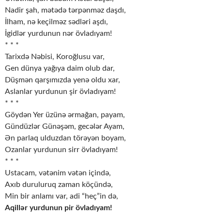
Nadir şah, mətədə tərpənməz daşdı,
İlham, nə keçilməz sədləri aşdı,
İgidlər yurdunun nər övladıyam!
* * *
Tarixdə Nəbisi, Koroğlusu var,
Gen dünya yağıya daim olub dar,
Düşmən qarşımızda yenə oldu xar,
Aslanlar yurdunun şir övladıyam!
* * *
Göydən Yer üzünə ərmağan, payam,
Gündüzlər Günəşəm, gecələr Ayam,
Ən parlaq ulduzdan törəyən boyam,
Ozanlar yurdunun sirr övladıyam!
* * *
Ustacam, vətənim vətən içində,
Axıb duruluruq zaman köçündə,
Min bir anlamı var, adi “heç”in də,
Aqillər yurdunun pir övladıyam!