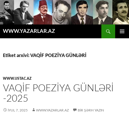
Axtar
WWW.YAZARLAR.AZ
MÜHTƏVIYYATA
ƏSAS
KEÇ
MENYU
Etiket arxivi: VAQİF POEZİYA GÜNLƏRİ
WWW.USTAC.AZ
VAQIF POEZIYA GÜNLƏRI
-2025
İYUL 7, 2025
WWW.YAZARLAR.AZ
BIR ŞƏRH YAZIN