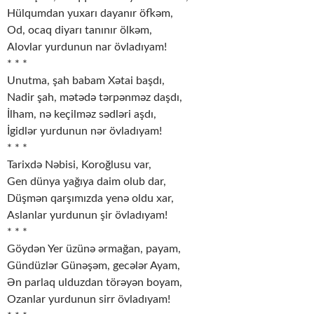
Hülqumdan yuxarı dayanır öfkəm,
Od, ocaq diyarı tanınır ölkəm,
Alovlar yurdunun nar övladıyam!
* * *
Unutma, şah babam Xətai başdı,
Nadir şah, mətədə tərpənməz daşdı,
İlham, nə keçilməz sədləri aşdı,
İgidlər yurdunun nər övladıyam!
* * *
Tarixdə Nəbisi, Koroğlusu var,
Gen dünya yağıya daim olub dar,
Düşmən qarşımızda yenə oldu xar,
Aslanlar yurdunun şir övladıyam!
* * *
Göydən Yer üzünə ərmağan, payam,
Gündüzlər Günəşəm, gecələr Ayam,
Ən parlaq ulduzdan törəyən boyam,
Ozanlar yurdunun sirr övladıyam!