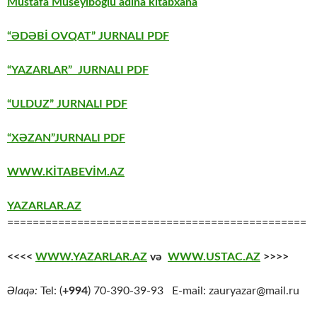
Mustafa Müseyiboğlu adına kitabxana
“ƏDƏBİ OVQAT” JURNALI PDF
“YAZARLAR” JURNALI PDF
“ULDUZ” JURNALI PDF
“XƏZAN”JURNALI PDF
WWW.KİTABEVİM.AZ
YAZARLAR.AZ
===============================================
<<<<
WWW.YAZARLAR.AZ
və
WWW.USTAC.AZ
>>>>
Əlaqə:
Tel: (
+994
) 70-390-39-93 E-mail: zauryazar@mail.ru