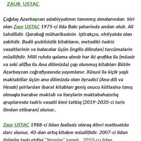
ZAUR USTAC
Çağdaş Azərbaycan ədəbiyyatının tanınmış simalarından biri
olan
Zaur USTAC
1975-ci ildə Bakı şəhərində andan olub. Ali
təhsillidir. Qarabağ müharibəsinin iştirakçısı, ehtiyatda olan
zabitdir. Bədii-publisistik kitabların, metodiki-tədris
vəsaitlərinin və balacalar üçün (ingilis dilindən) tərcümələrin
müəllifidir. Milli ruhda qələmə alınıb hər iki qrafika ilə (müasir
və əski əlifba ilə Ana dilimizdə) çap olunmuş kitabları Bütöv
Azərbaycan coğrafiyasında yayımlanır. Xüsusi ilə kiçik yaşlı
məktəblilər üçün ana dilimizdə olan öyrədici (Ana dili və
Hesab) şeirlərdən ibarət kitabları geniş oxucu kütləsinə tanış
olmaqla bərabər məktəb və liseylərin məktəbəhazırlıq
qruplarında tədris vəsaiti kimi tətbiq (2019-2020-ci təris
ilindən etibarən) olunur..
Zaur USTAC
1988-ci ildən fasiləsiz olaraq dövri mətbuatda
dərc olunur, 40-dan artıq kitabın müəllifidir. 2007-ci ildən
özünün təsis etdiyi
“Yazarlar” jurnalı, 2010-cu ildən