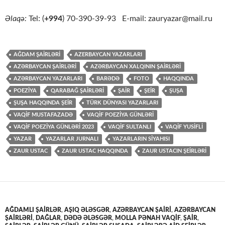
Əlaqə:
Tel: (
+994
) 70-390-39-93 E-mail: zauryazar@mail.ru
AĞDAM ŞAİRLƏRİ
AZERBAYCAN YAZARLARI
AZƏRBAYCAN ŞAİRLƏRİ
AZƏRBAYCAN XALQININ ŞAİRLƏRİ
AZƏRBAYCAN YAZARLARI
BARƏDƏ
FOTO
HAQQINDA
POEZİYA
QARABAĞ ŞAİRLƏRİ
ŞAİR
ŞEİR
ŞUŞA
ŞUŞA HAQQINDA ŞEİR
TÜRK DÜNYASI YAZARLARI
VAQİF MUSTAFAZADƏ
VAQİF POEZİYA GÜNLƏRİ
VAQİF POEZİYA GÜNLƏRİ 2023
VAQİF SULTANLI
VAQİF YUSİFLİ
YAZAR
YAZARLAR JURNALI
YAZARLARIN SİYAHISI
ZAUR USTAC
ZAUR USTAC HAQQINDA
ZAUR USTACIN ŞEİRLƏRİ
AĞDAMLI ŞAİRLƏR
,
AŞIQ ƏLƏSGƏR
,
AZƏRBAYCAN ŞAİRİ
,
AZƏRBAYCAN
ŞAİRLƏRİ
,
DAĞLAR
,
DƏDƏ ƏLƏSGƏR
,
MOLLA PƏNAH VAQİF
,
ŞAİR
,