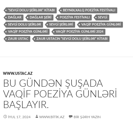
“SEVGI DOLU ŞEIRLƏR” KITABI
BEYNƏLXALQ POEZIYA FESTIVALI
DAĞLAR
DAĞLAR ŞEİRİ
POEZIYA FESTIVALI
SEVGİ
SEVGI DOLU ŞEIRLƏR
SEVGİ ŞEİRLƏRİ
VAQİF POEZİYA GÜNLƏRİ
VAQIF POEZIYA GÜNLƏRI
VAQIF POEZIYA GÜNLƏRI 2024
ZAUR USTAC
ZAUR USTACIN “SEVGI DOLU ŞEIRLƏR” KITABI
WWW.USTAC.AZ
BU GÜNDƏN ŞUŞADA
VAQIF POEZIYA GÜNLƏRI
BAŞLAYIR.
İYUL 17, 2024
WWW.BITIK.AZ
BIR ŞƏRH YAZIN