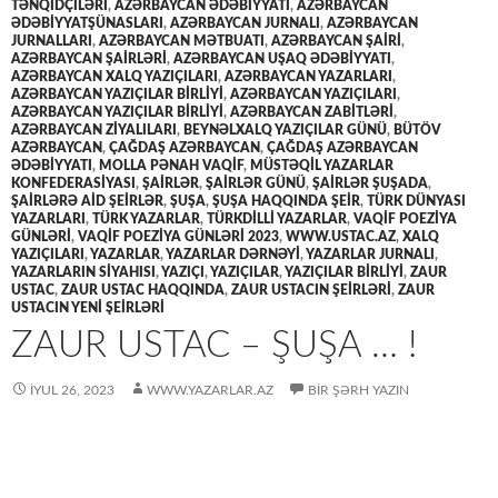
TƏNQİDÇİLƏRİ
,
AZƏRBAYCAN ƏDƏBIYYATI
,
AZƏRBAYCAN
ƏDƏBİYYATŞÜNASLARI
,
AZƏRBAYCAN JURNALI
,
AZƏRBAYCAN
JURNALLARI
,
AZƏRBAYCAN MƏTBUATI
,
AZƏRBAYCAN ŞAİRİ
,
AZƏRBAYCAN ŞAİRLƏRİ
,
AZƏRBAYCAN UŞAQ ƏDƏBİYYATI
,
AZƏRBAYCAN XALQ YAZIÇILARI
,
AZƏRBAYCAN YAZARLARI
,
AZƏRBAYCAN YAZIÇILAR BİRLİYİ
,
AZƏRBAYCAN YAZIÇILARI
,
AZƏRBAYCAN YAZIÇILAR BIRLIYI
,
AZƏRBAYCAN ZABİTLƏRİ
,
AZƏRBAYCAN ZİYALILARI
,
BEYNƏLXALQ YAZIÇILAR GÜNÜ
,
BÜTÖV
AZƏRBAYCAN
,
ÇAĞDAŞ AZƏRBAYCAN
,
ÇAĞDAŞ AZƏRBAYCAN
ƏDƏBIYYATI
,
MOLLA PƏNAH VAQİF
,
MÜSTƏQİL YAZARLAR
KONFEDERASİYASI
,
ŞAİRLƏR
,
ŞAİRLƏR GÜNÜ
,
ŞAİRLƏR ŞUŞADA
,
ŞAİRLƏRƏ AİD ŞEİRLƏR
,
ŞUŞA
,
ŞUŞA HAQQINDA ŞEİR
,
TÜRK DÜNYASI
YAZARLARI
,
TÜRK YAZARLAR
,
TÜRKDİLLİ YAZARLAR
,
VAQİF POEZİYA
GÜNLƏRİ
,
VAQİF POEZİYA GÜNLƏRİ 2023
,
WWW.USTAC.AZ
,
XALQ
YAZIÇILARI
,
YAZARLAR
,
YAZARLAR DƏRNƏYİ
,
YAZARLAR JURNALI
,
YAZARLARIN SİYAHISI
,
YAZIÇI
,
YAZIÇILAR
,
YAZIÇILAR BİRLİYİ
,
ZAUR
USTAC
,
ZAUR USTAC HAQQINDA
,
ZAUR USTACIN ŞEİRLƏRİ
,
ZAUR
USTACIN YENİ ŞEİRLƏRİ
ZAUR USTAC – ŞUŞA … !
İYUL 26, 2023
WWW.YAZARLAR.AZ
BIR ŞƏRH YAZIN