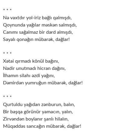
* * *
Nə vaxtdır yol-iriz bağlı qalmışdı,
Qoynunda yağılar məskən salmışdı,
Canımı sağalmaz bir dərd almışdı,
Sayalı qonağın mübarək, dağlar!
* * *
Xətai qırmadı könül bağını,
Nadir unutmadı hicran dağını,
İlhamın silahı əzdi yağını,
Dəmirdən yumruğun mübarək, dağlar!
* * *
Qurtuldu yağıdan zənburun, balın,
Bir başqa görünür yamacın, yalın,
Zirvəndən boylanır şanlı hilalın,
Müqəddəs sancağın mübarək, dağlar!