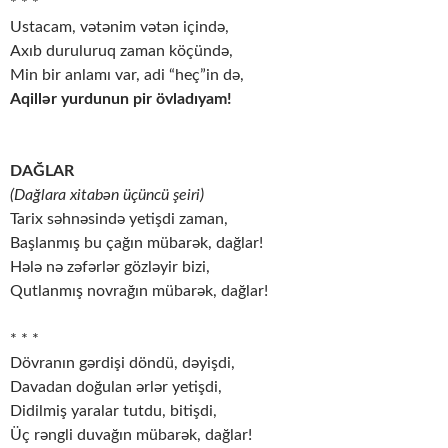
* * *
Ustacam, vətənim vətən içində,
Axıb duruluruq zaman köçündə,
Min bir anlamı var, adi “heç”in də,
Aqillər yurdunun pir övladıyam!
DAĞLAR
(Dağlara xitabən üçüncü şeiri)
Tarix səhnəsində yetişdi zaman,
Başlanmış bu çağın mübarək, dağlar!
Hələ nə zəfərlər gözləyir bizi,
Qutlanmış novrağın mübarək, dağlar!
* * *
Dövranın gərdişi döndü, dəyişdi,
Davadan doğulan ərlər yetişdi,
Didilmiş yaralar tutdu, bitişdi,
Üç rəngli duvağın mübarək, dağlar!