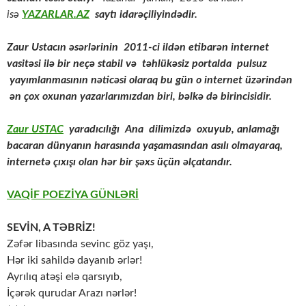
isə
YAZARLAR.AZ
saytı idarəçiliyindədir.
Zaur Ustacın əsərlərinin
2011-ci ildən etibarən internet
vasitəsi ilə bir neçə stabil və təhlükəsiz portalda pulsuz
yayımlanmasının nəticəsi olaraq bu gün o internet üzərindən
ən çox oxunan yazarlarımızdan biri, bəlkə də birincisidir.
Zaur USTAC
yaradıcılığı Ana dilimizdə oxuyub, anlamağı
bacaran dünyanın harasında yaşamasından asılı olmayaraq,
internetə çıxışı olan hər bir şəxs üçün əlçatandır.
VAQİF POEZİYA GÜNLƏRİ
SEVİN, A TƏBRİZ!
Zəfər libasında sevinc göz yaşı,
Hər iki sahildə dayanıb ərlər!
Ayrılıq atəşi elə qarsıyıb,
İçərək qurudar Arazı nərlər!