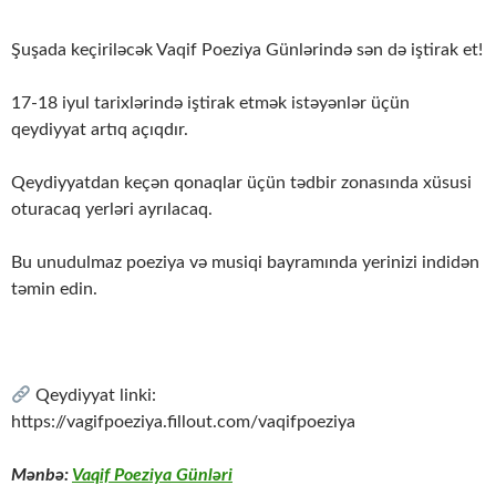
Şuşada keçiriləcək Vaqif Poeziya Günlərində sən də iştirak et!
17-18 iyul tarixlərində iştirak etmək istəyənlər üçün
qeydiyyat artıq açıqdır.
Qeydiyyatdan keçən qonaqlar üçün tədbir zonasında xüsusi
oturacaq yerləri ayrılacaq.
Bu unudulmaz poeziya və musiqi bayramında yerinizi indidən
təmin edin.
Qeydiyyat linki:
https://vagifpoeziya.fillout.com/vaqifpoeziya
Mənbə:
Vaqif Poeziya Günləri