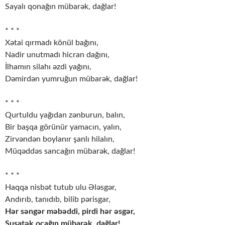
Sayalı qonağın mübarək, dağlar!
* * *
Xətai qırmadı könül bağını,
Nadir unutmadı hicran dağını,
İlhamın silahı əzdi yağını,
Dəmirdən yumruğun mübarək, dağlar!
* * *
Qurtuldu yağıdan zənburun, balın,
Bir başqa görünür yamacın, yalın,
Zirvəndən boylanır şanlı hilalın,
Müqəddəs sancağın mübarək, dağlar!
* * *
Haqqa nisbət tutub ulu Ələsgər,
Andırıb, tanıdıb, bilib pərisgar,
Hər səngər məbəddi, pirdi hər əsgər,
Şuşatək ocağın mübarək, dağlar!