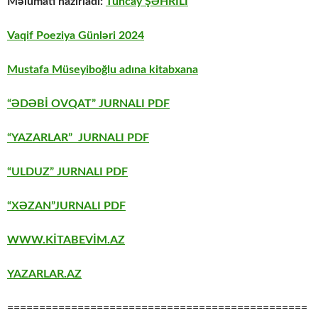
Məlumatı hazırladı:
Tuncay ŞƏHRİLİ
Vaqif Poeziya Günləri 2024
Mustafa Müseyiboğlu adına kitabxana
“ƏDƏBİ OVQAT” JURNALI PDF
“YAZARLAR” JURNALI PDF
“ULDUZ” JURNALI PDF
“XƏZAN”JURNALI PDF
WWW.KİTABEVİM.AZ
YAZARLAR.AZ
===============================================