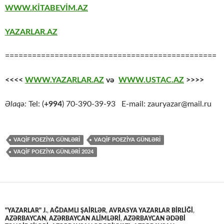
WWW.KİTABEVİM.AZ
YAZARLAR.AZ
===============================================
<<<<
WWW.YAZARLAR.AZ
və
WWW.USTAC.AZ
>>>>
Əlaqə:
Tel: (
+994
) 70-390-39-93 E-mail: zauryazar@mail.ru
VAQİF POEZİYA GÜNLƏRİ
VAQIF POEZIYA GÜNLƏRI
VAQIF POEZIYA GÜNLƏRI 2024
"YAZARLAR" J.
,
AĞDAMLI ŞAİRLƏR
,
AVRASYA YAZARLAR BİRLİĞİ
,
AZƏRBAYCAN
,
AZƏRBAYCAN ALİMLƏRİ
,
AZƏRBAYCAN ƏDƏBİ