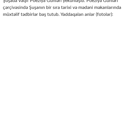
Şuşada Vaqif Poeziya Günləri yekunlaşıb. Poeziya Günləri
çərçivəsində Şuşanın bir sıra tarixi və mədəni məkanlarında
müxtəlif tədbirlər baş tutub. Yaddaqalan anlar (fotolar):