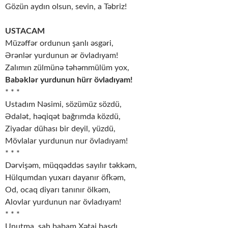
Gözün aydın olsun, sevin, a Təbriz!
USTACAM
Müzəffər ordunun şanlı əsgəri,
Ərənlər yurdunun ər övladıyam!
Zalımın zülmünə təhəmmülüm yox,
Babəklər yurdunun hürr övladıyam!
* * *
Ustadım Nəsimi, sözümüz sözdü,
Ədalət, həqiqət bağrımda közdü,
Ziyadar dühası bir deyil, yüzdü,
Mövlalar yurdunun nur övladıyam!
* * *
Dərvişəm, müqqəddəs sayılır təkkəm,
Hülqumdan yuxarı dayanır öfkəm,
Od, ocaq diyarı tanınır ölkəm,
Alovlar yurdunun nar övladıyam!
* * *
Unutma, şah babam Xətai başdı,