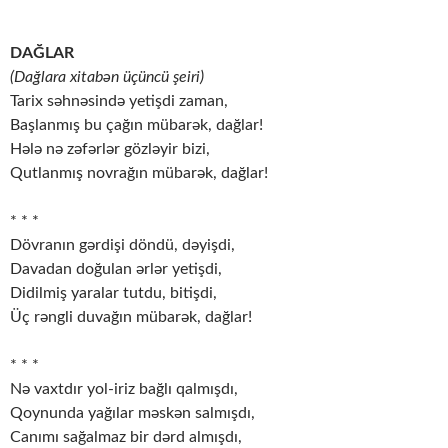
DAĞLAR
(Dağlara xitabən üçüncü şeiri)
Tarix səhnəsində yetişdi zaman,
Başlanmış bu çağın mübarək, dağlar!
Hələ nə zəfərlər gözləyir bizi,
Qutlanmış novrağın mübarək, dağlar!
* * *
Dövranın gərdişi döndü, dəyişdi,
Davadan doğulan ərlər yetişdi,
Didilmiş yaralar tutdu, bitişdi,
Üç rəngli duvağın mübarək, dağlar!
* * *
Nə vaxtdır yol-iriz bağlı qalmışdı,
Qoynunda yağılar məskən salmışdı,
Canımı sağalmaz bir dərd almışdı,