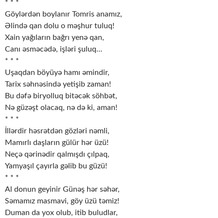
* * *
Göylərdən boylanır Tomris anamız,
Əlində qan dolu o məşhur tuluq!
Xain yağıların bağrı yenə qan,
Canı əsməcədə, işləri şuluq…
* * *
Uşaqdan böyüyə hamı əmindir,
Tarix səhnəsində yetişib zaman!
Bu dəfə biryolluq bitəcək söhbət,
Nə güzəşt olacaq, nə də ki, aman!
* * *
İllərdir həsrətdən gözləri nəmli,
Mamırlı daşların gülür hər üzü!
Neçə qərinədir qalmışdı çılpaq,
Yamyaşıl çayırla gəlib bu güzü!
* * *
Al donun geyinir Günəş hər səhər,
Səmamız masmavi, göy üzü təmiz!
Duman da yox olub, itib buludlar,