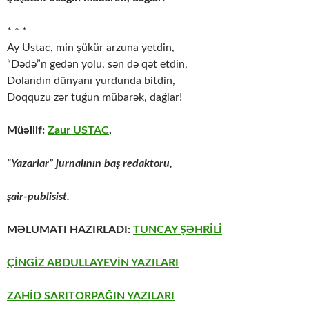
* * *
Ay Ustac, min şükür arzuna yetdin,
“Dədə”n gedən yolu, sən də qət etdin,
Dolandın dünyanı yurdunda bitdin,
Doqquzu zər tuğun mübarək, dağlar!
Müəllif:
Zaur USTAC
,
“Yazarlar” jurnalının baş redaktoru,
şair-publisist.
MƏLUMATI HAZIRLADI:
TUNCAY ŞƏHRİLİ
ÇİNGİZ ABDULLAYEVİN YAZILARI
ZAHİD SARITORPAĞIN YAZILARI